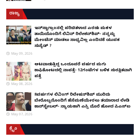
ರಾಜ್ಯ
ಇನ್​ಸ್ಟಾಗ್ರಾಂನಲ್ಲಿ ಪರಿಚಿತಳಾದ ಎರಡು ಮಕ್ಕಳ
ತಾಯಿಯೊಂದಿಗೆ ಲಿವಿನ್ ರಿಲೇಶನ್​ಶಿಪ್- ನನ್ನನ್ನು
ಮೇಂಟೆನ್ ಮಾಡಲು ಸಾಧ್ಯವಿಲ್ಲ ಎಂದಿದಕ್ಕೆ ಯುವಕ
ಸುಸೈಡ್ ?
May 09, 2026
ಆಟವಾಡುತ್ತಿದ್ದ ಒಂದೂವರೆ ವರ್ಷದ ಮಗು
ಕಾಫಿತೋಟದಲ್ಲಿ ನಾಪತ್ತೆ- 12ಗಂಟೆಗಳ ಬಳಿಕ ಸುರಕ್ಷಿತವಾಗಿ
ಪತ್ತೆ
May 08, 2026
8ವರ್ಷಗಳ ಲಿವಿಂಗ್‌ ರಿಲೇಷನ್‌ಶಿಪ್ ಮುರಿದು
ಬೇರೊಬ್ಬನೊಂದಿಗೆ ಹೆಸೆಮಣೆಯೇರಲು ತಯಾರಾದ ಲೇಡಿ
ಕಾನ್‌ಸ್ಟೇಬಲ್- ನ್ಯಾಯಕ್ಕಾಗಿ ಎಸ್ಪಿ ಮೊರೆ ಹೋದ ಪಿಎಸ್ಐ
May 07, 2026
ಕ್ರೈಂ