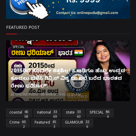
FEATURED POST
SPECIAL
2015ರಿಂದ ಕೂದಲೇ ಕತ್ತರಿಸಿಲ್ಲ! 8 ಅಡಿಗೂ ಹೆಚ್ಚು ಉದ್ದದ
ಕೂದಲು ಬೆಳೆಸಿ ಗಿನ್ನಿಸ್ ವಿಶ್ವ ದಾಖಲೆ ಬರೆದ ಭಾರತದ
ರೇಣು ಧರಿಯಾಲ್!
ONLINE PUDU
8/08/2026 06:35:00 PM
coastal
40
national
33
state
33
SPECIAL
86
08
69
60
4
Crime
60
Featured
45
GLAMOUR
32
2
3
6