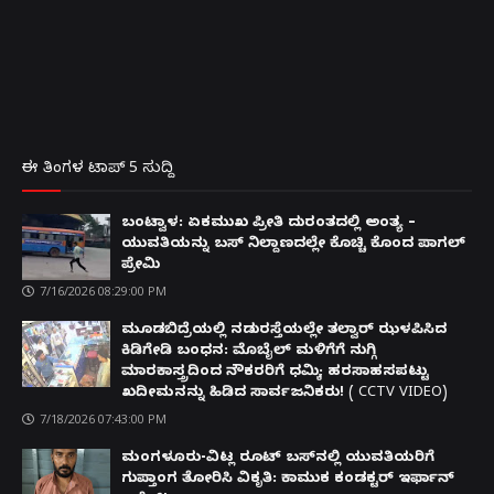
ಈ ತಿಂಗಳ ಟಾಪ್ 5 ಸುದ್ದಿ
ಬಂಟ್ವಾಳ: ಏಕಮುಖ ಪ್ರೀತಿ ದುರಂತದಲ್ಲಿ ಅಂತ್ಯ –
ಯುವತಿಯನ್ನು ಬಸ್ ನಿಲ್ದಾಣದಲ್ಲೇ ಕೊಚ್ಚಿ ಕೊಂದ ಪಾಗಲ್
ಪ್ರೇಮಿ
7/16/2026 08:29:00 PM
ಮೂಡಬಿದ್ರೆಯಲ್ಲಿ ನಡುರಸ್ತೆಯಲ್ಲೇ ತಲ್ವಾರ್ ಝಳಪಿಸಿದ
ಕಿಡಿಗೇಡಿ ಬಂಧನ: ಮೊಬೈಲ್ ಮಳಿಗೆಗೆ ನುಗ್ಗಿ
ಮಾರಕಾಸ್ತ್ರದಿಂದ ನೌಕರರಿಗೆ ಧಮ್ಕಿ; ಹರಸಾಹಸಪಟ್ಟು
ಖದೀಮನನ್ನು ಹಿಡಿದ ಸಾರ್ವಜನಿಕರು! ( CCTV VIDEO)
7/18/2026 07:43:00 PM
ಮಂಗಳೂರು-ವಿಟ್ಲ ರೂಟ್ ಬಸ್‌ನಲ್ಲಿ ಯುವತಿಯರಿಗೆ
ಗುಪ್ತಾಂಗ ತೋರಿಸಿ ವಿಕೃತಿ: ಕಾಮುಕ ಕಂಡಕ್ಟರ್ ಇರ್ಫಾನ್