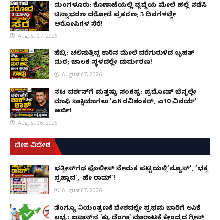
ಮಂಗಳೂರು: ಕೊಣಾಜೆಯಲ್ಲಿ ವೃದ್ಧೆಯ ಮೇಲೆ ಹಲ್ಲೆ ನಡೆಸಿ
ಚಿನ್ನಾಭರಣ ದರೋಡೆ ಪ್ರಕರಣ; 3 ದಿನಗಳಲ್ಲೇ
ಆರೋಪಿಗಳ ಸೆರೆ!
August 07, 2026
ಹೆಬ್ರಿ: ಚಲಿಸುತ್ತಿದ್ದ ಕಾರಿನ ಮೇಲೆ ಧರೆಗುರುಳಿದ ಬೃಹತ್
ಮರ; ಚಾಲಕ ಸ್ಥಳದಲ್ಲೇ ದುರ್ಮರಣ!
August 07, 2026
ನಟ ದರ್ಶನ್‌ಗೆ ಮತ್ತಷ್ಟು ಸಂಕಷ್ಟ: ಪ್ರದೋಷ್ ಬೆನ್ನಲ್ಲೇ
ಮಾಫಿ ಸಾಕ್ಷಿಯಾಗಲು 'ಎ8 ರವಿಶಂಕರ್, ಎ10 ವಿನಯ್'
ಅರ್ಜಿ!
August 06, 2026
ದೇಶ ವಿದೇಶ
ಛತ್ತೀಸ್‌ಗಢ ಪೊಲೀಸ್ ನೇಮಕ ಪಟ್ಟಿಯಲ್ಲಿ‘ನ್ಯೂಸ್’, ‘ಭಕ್ತ
ಪ್ರಹ್ಲಾದ’, ‘ಹೇ ರಾಮ್’!
August 07, 2026
ಡೆಂಗ್ಯೂ ನಿಯಂತ್ರಣಕ್ಕೆ ದೇಶದಲ್ಲೇ ಪ್ರಥಮ ಬಾರಿಗೆ ಲಸಿಕೆ
ಲಭ್ಯ: ಜಪಾನ್‌ನ 'ಕ್ಯು ಡೆಂಗಾ' ಮಾರಾಟಕ್ಕೆ ಕೇಂದ್ರದ ಗ್ರೀನ್