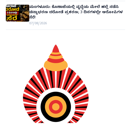
ಮಂಗಳೂರು: ಕೊಣಾಜೆಯಲ್ಲಿ ವೃದ್ಧೆಯ ಮೇಲೆ ಹಲ್ಲೆ ನಡೆಸಿ
ಚಿನ್ನಾಭರಣ ದರೋಡೆ ಪ್ರಕರಣ; 3 ದಿನಗಳಲ್ಲೇ ಆರೋಪಿಗಳ
ಸೆರೆ!
07/08/2026