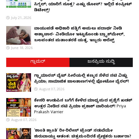
ಸಿಗ್ನಲ್; ಯಾರಿಗೆ ಸೂಕ್ತ? ಎಷ್ಟು ಡೋಸ್? ಇಲ್ಲಿದೆ ಕಂಪ್ಲೀಟ್
ಡಿಟೇಲ್ಸ್!
July 21, 2026
ವಾಯುಪಡೆ ಅಧಿಕಾರಿ ಪತ್ನಿಗೆ ಅಮಲು ಪದಾರ್ಥ ನೀಡಿ
ಅತ್ಯಾಚಾರ- ವೀಡಿಯೋ ಇಟ್ಟುಕೊಂಡು ಬ್ಲ್ಯಾಕ್‌ಮೇಲ್,
ಬಲವಂತದ ಮತಾಂತರಕ್ಕೆ ಯತ್ನ, ಇಬ್ಬರು ಅರೆಸ್ಟ್
June 18, 2026
ಗ್ಲಾಮರ್
ಜನಪ್ರಿಯ ಸುದ್ದಿ
ಗ್ಲ್ಯಾಮಾರಸ್ ವೈಟ್‌ ಸೀರೆಯಲ್ಲಿ ಕಣ್ಮನ ಸೆಳೆದ ನಟಿ ವಿಷ್ಣು
ಪ್ರಿಯಾ; ಸಾಮಾಜಿಕ ಜಾಲತಾಣಗಳಲ್ಲಿ ಫೋಟೋ ವೈರಲ್!
August 07, 2026
ಕೇಸರಿ ಉಡುಪಿನ ಬಗೆಗೆ ಕೇಳಿದ ಮಾಧ್ಯಮದ ಪ್ರಶ್ನೆಗೆ ಖಡಕ್
ಉತ್ತರ ನೀಡಿದ ನಟಿ ಪ್ರಿಯಾ ಪ್ರಕಾಶ್ ವಾರಿಯರ್! Priya
Prakash Varrier
August 07, 2026
'ಶಾಂತಿ ಕ್ರಾಂತಿ' ರೀ-ರಿಲೀಸ್ ಟ್ರೆಂಡ್ ನಡುವೆಯೇ
ಶುರುವಾಯ್ತು ಆತಂಕ: ಚಿತ್ರಮಂದಿರಕ್ಕೆ ಪ್ರೇಕ್ಷಕರು ಬರ್ತಾರಾ?