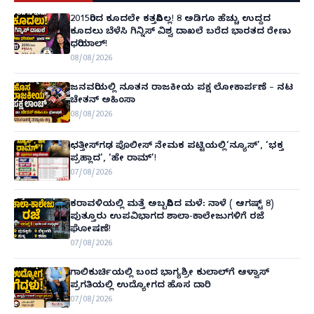
2015ರಿಂದ ಕೂದಲೇ ಕತ್ತರಿಸಿಲ್ಲ! 8 ಅಡಿಗೂ ಹೆಚ್ಚು ಉದ್ದದ
ಕೂದಲು ಬೆಳೆಸಿ ಗಿನ್ನಿಸ್ ವಿಶ್ವ ದಾಖಲೆ ಬರೆದ ಭಾರತದ ರೇಣು
ಧರಿಯಾಲ್!
08/08/2026
ಜನವರಿಯಲ್ಲಿ ನೂತನ ರಾಜಕೀಯ ಪಕ್ಷ ಲೋಕಾರ್ಪಣೆ – ನಟ
ಚೇತನ್ ಅಹಿಂಸಾ
08/08/2026
ಛತ್ತೀಸ್‌ಗಢ ಪೊಲೀಸ್ ನೇಮಕ ಪಟ್ಟಿಯಲ್ಲಿ‘ನ್ಯೂಸ್’, ‘ಭಕ್ತ
ಪ್ರಹ್ಲಾದ’, ‘ಹೇ ರಾಮ್’!
07/08/2026
ಕರಾವಳಿಯಲ್ಲಿ ಮತ್ತೆ ಅಬ್ಬರಿಸಿದ ಮಳೆ: ನಾಳೆ ( ಆಗಷ್ಟ್ 8)
ಪುತ್ತೂರು ಉಪವಿಭಾಗದ ಶಾಲಾ-ಕಾಲೇಜುಗಳಿಗೆ ರಜೆ
ಘೋಷಣೆ!
07/08/2026
ಗಾಲಿಕುರ್ಚಿಯಲ್ಲಿ ಬಂದ ಭಾಗ್ಯಶ್ರೀ ಕುಲಾಲ್‌ಗೆ ಆಳ್ವಾಸ್
ಪ್ರಗತಿಯಲ್ಲಿ ಉದ್ಯೋಗದ ಹೊಸ ದಾರಿ
07/08/2026