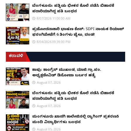
ಬೆಂಗಳೂರು: ಪತ್ನಿಯ ಭೀಕರ ಕೊಲೆ ನಡೆಸಿ ಬಿಹಾರಕ್ಕೆ
ಪರಾರಿಯಾಗಿದ್ದ ಪತಿ ಬಂಧನ
8/07/2026 11:00:00 AM
ಪ್ರಚೋದನಾಕಾರಿ ಭಾಷಣ ಕೇಸ್: SDPI ನಾಯಕ ರಿಯಾಜ್
ಫರಂಗಿಪೇಟೆಗೆ 6 ತಿಂಗಳು ಜೈಲು, ದಂಡ!
8/04/2026 09:39:00 PM
ಕರಾವಳಿ
ಕಾಪು: ಕಾಂಗ್ರೆಸ್ ಮುಖಂಡ, ಮಾಜಿ ಗ್ರಾ.ಪಂ.
ಅಧ್ಯಕ್ಷಡೇವಿಡ್ ಡಿಸೋಜಾ ಬರ್ಬರ ಹತ್ಯೆ
August 07, 2026
ಬೆಂಗಳೂರು: ಪತ್ನಿಯ ಭೀಕರ ಕೊಲೆ ನಡೆಸಿ ಬಿಹಾರಕ್ಕೆ
ಪರಾರಿಯಾಗಿದ್ದ ಪತಿ ಬಂಧನ
August 07, 2026
ಮಂಗಳೂರು ಖಾಸಗಿ ಕಾಲೇಜಿನಲ್ಲಿ ರ‌್ಯಾಗಿಂಗ್ ಪ್ರಕರಣ5
ಮಂದಿ ವಿದ್ಯಾರ್ಥಿಗಳು ಬಂಧನ
August 05, 2026