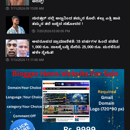
ಅರೆಸ್ಟ್!
7/11/2026 09:15:00 AM
ಸುರತ್ಕಲ್ ನಲ್ಲಿ ಅಣ್ಣನಿಂದ ತಮ್ಮನ ಕೊಲೆ: ಕಲ್ಲು ಎತ್ತಿ ಹಾಕಿ
ತಮ್ಮನ ತಲೆ ಜಜ್ಜಿದ ಸಹೋದರ !
7/20/2026 03:00:00 PM
ಅಪರೂಪದ ಪ್ರಾಮಾಣಿಕತೆ: 35 ವರ್ಷಗಳ ಹಿಂದೆ ಪಡೆದ
1,000 ರೂ. ಸಾಲಕ್ಕೆ ಬಡ್ಡಿ ಸೇರಿಸಿ 25,000 ರೂ. ಮರಳಿಸಿದ
ಹಳೇ ಸ್ನೇಹಿತ!
7/13/2026 11:11:00 AM