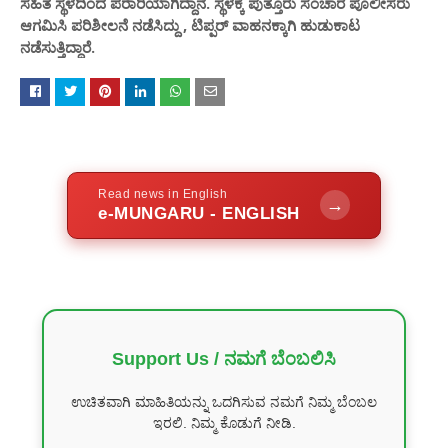
ಸಹಿತ ಸ್ಥಳದಿಂದ ಪರಾರಿಯಾಗಿದ್ದಾನೆ. ಸ್ಥಳಕ್ಕೆ ಪುತ್ತೂರು ಸಂಚಾರ ಪೊಲೀಸರು
ಆಗಮಿಸಿ ಪರಿಶೀಲನೆ ನಡೆಸಿದ್ದು , ಟಿಪ್ಪರ್ ವಾಹನಕ್ಕಾಗಿ ಹುಡುಕಾಟ
ನಡೆಸುತ್ತಿದ್ದಾರೆ.
Read news in English
→
e-MUNGARU - ENGLISH
Support Us / ನಮಗೆ ಬೆಂಬಲಿಸಿ
ಉಚಿತವಾಗಿ ಮಾಹಿತಿಯನ್ನು ಒದಗಿಸುವ ನಮಗೆ ನಿಮ್ಮ ಬೆಂಬಲ
ಇರಲಿ. ನಿಮ್ಮ ಕೊಡುಗೆ ನೀಡಿ.