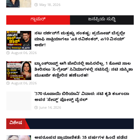
May 18, 2026
ಗ್ಲಾಮರ್
ಜನಪ್ರಿಯ ಸುದ್ದಿ
ನಟ ದರ್ಶನ್‌ಗೆ ಮತ್ತಷ್ಟು ಸಂಕಷ್ಟ: ಪ್ರದೋಷ್ ಬೆನ್ನಲ್ಲೇ
ಮಾಫಿ ಸಾಕ್ಷಿಯಾಗಲು 'ಎ8 ರವಿಶಂಕರ್, ಎ10 ವಿನಯ್'
ಅರ್ಜಿ!
August 06, 2026
ಬ್ಯಾಂಕ್‌ರಾಪ್ಟ್‌ ಆಗಿ ಜೇಬಿನಲ್ಲಿ ಕಾಸಿರಲಿಲ್ಲ, ₹1 ಕೋಟಿ ಸಾಲ
ತೀರಿಸಲು 'ಸಿ-ಗ್ರೇಡ್' ಸಿನಿಮಾಗಳಲ್ಲಿ ನಟಿಸಿದ್ದೆ: ನಟಿ ಸುಸ್ಮಿತಾ
ಮುಖರ್ಜಿ ಕಣ್ಣೀರಿನ ಹಣೆಬರಹ!
August 06, 2026
'370 ರೂಪಾಯಿ ಬಿರಿಯಾನಿ' ವಿವಾದ: ನಟಿ ಕೃತಿ ಕರ್ಬಂದಾ
ಅವರ 'ಸೇವ್ಜ್' ಪೋಸ್ಟ್ ವೈರಲ್
June 14, 2026
ವಿಶೇಷ
ಅಪರೂಪದ ಪ್ರಾಮಾಣಿಕತೆ: 35 ವರ್ಷಗಳ ಹಿಂದೆ ಪಡೆದ