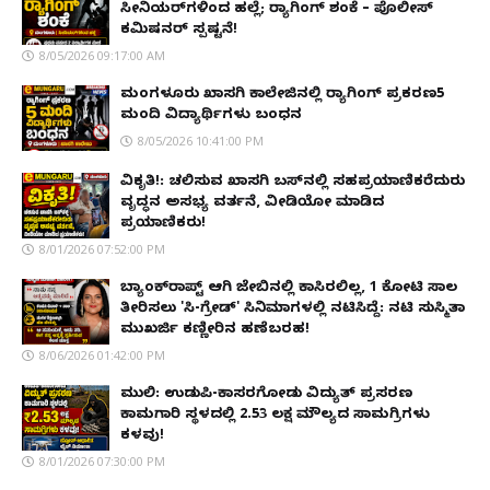
ಸೀನಿಯರ್‌ಗಳಿಂದ ಹಲ್ಲೆ; ರ‌್ಯಾಗಿಂಗ್ ಶಂಕೆ – ಪೊಲೀಸ್
ಕಮಿಷನರ್ ಸ್ಪಷ್ಟನೆ!
8/05/2026 09:17:00 AM
ಮಂಗಳೂರು ಖಾಸಗಿ ಕಾಲೇಜಿನಲ್ಲಿ ರ‌್ಯಾಗಿಂಗ್ ಪ್ರಕರಣ5
ಮಂದಿ ವಿದ್ಯಾರ್ಥಿಗಳು ಬಂಧನ
8/05/2026 10:41:00 PM
ವಿಕೃತಿ!: ಚಲಿಸುವ ಖಾಸಗಿ ಬಸ್‌ನಲ್ಲಿ ಸಹಪ್ರಯಾಣಿಕರೆದುರು
ವೃದ್ಧನ ಅಸಭ್ಯ ವರ್ತನೆ, ವೀಡಿಯೋ ಮಾಡಿದ
ಪ್ರಯಾಣಿಕರು!
8/01/2026 07:52:00 PM
ಬ್ಯಾಂಕ್‌ರಾಪ್ಟ್‌ ಆಗಿ ಜೇಬಿನಲ್ಲಿ ಕಾಸಿರಲಿಲ್ಲ, ₹1 ಕೋಟಿ ಸಾಲ
ತೀರಿಸಲು 'ಸಿ-ಗ್ರೇಡ್' ಸಿನಿಮಾಗಳಲ್ಲಿ ನಟಿಸಿದ್ದೆ: ನಟಿ ಸುಸ್ಮಿತಾ
ಮುಖರ್ಜಿ ಕಣ್ಣೀರಿನ ಹಣೆಬರಹ!
8/06/2026 01:42:00 PM
ಮುಲ್ಕಿ: ಉಡುಪಿ-ಕಾಸರಗೋಡು ವಿದ್ಯುತ್ ಪ್ರಸರಣ
ಕಾಮಗಾರಿ ಸ್ಥಳದಲ್ಲಿ ₹2.53 ಲಕ್ಷ ಮೌಲ್ಯದ ಸಾಮಗ್ರಿಗಳು
ಕಳವು!
8/01/2026 07:30:00 PM