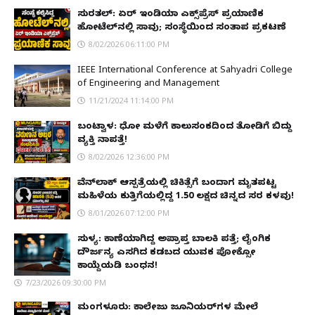
ಸುರತ್ಕಲ್: ಏರ್ ಇಂಡಿಯಾ ಎಕ್ಸ್‌ಪ್ರೆಸ್ ಪ್ರಯಾಣಿಕ
ಹೋಟೆಲ್‌ನಲ್ಲಿ ಸಾವು; ಸಂಸ್ಥೆಯಿಂದ ಸಂತಾಪ ಪ್ರಕಟಣೆ
8/02/2026 06:11:00 PM
IEEE International Conference at Sahyadri College
of Engineering and Management
11/21/2024 11:14:00 PM
ಬಂಟ್ವಾಳ: ಧೋ ಮಳೆಗೆ ಕಾಲುಸಂಕದಿಂದ ತೋಡಿಗೆ ಬಿದ್ದು
ವ್ಯಕ್ತಿ ನಾಪತ್ತೆ!
8/02/2026 12:36:00 PM
ವೆನ್‌ಲಾಕ್ ಆಸ್ಪತ್ರೆಯಲ್ಲಿ ಚಿಕಿತ್ಸೆಗೆ ಬಂದಾಗ ಮೃತಪಟ್ಟ
ಮಹಿಳೆಯ ಕುತ್ತಿಗೆಯಲ್ಲಿದ್ದ ₹1.50 ಲಕ್ಷದ ಚಿನ್ನದ ಸರ ಕಳವು!
8/01/2026 07:12:00 PM
ಸುಳ್ಯ: ಕಾಣೆಯಾಗಿದ್ದ ಅಪ್ರಾಪ್ತ ಬಾಲಕಿ ಪತ್ತೆ; ಲೈಂಗಿಕ
ದೌರ್ಜನ್ಯ ಎಸಗಿದ ಕಡಬದ ಯುವಕ ಪೋಕ್ಸೋ
ಕಾಯ್ದೆಯಡಿ ಬಂಧನ!
7/23/2026 09:30:00 PM
ಮಂಗಳೂರು: ಕಾಲೇಜು ಜೂನಿಯರ್‌ಗಳ ಮೇಲೆ