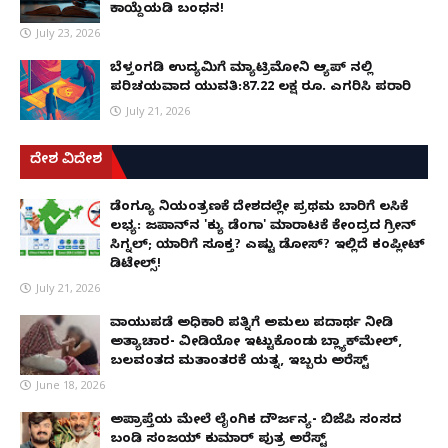
ಕಾಯ್ದೆಯಡಿ ಬಂಧನ!
July 23, 2026
ಬೆಳ್ತಂಗಡಿ ಉದ್ಯಮಿಗೆ ಮ್ಯಾಟ್ರಿಮೋನಿ ಆ್ಯಪ್ ನಲ್ಲಿ
ಪರಿಚಯವಾದ ಯುವತಿ:87.22 ಲಕ್ಷ ರೂ. ಎಗರಿಸಿ ಪರಾರಿ
July 21, 2026
ದೇಶ ವಿದೇಶ
ಡೆಂಗ್ಯೂ ನಿಯಂತ್ರಣಕ್ಕೆ ದೇಶದಲ್ಲೇ ಪ್ರಥಮ ಬಾರಿಗೆ ಲಸಿಕೆ
ಲಭ್ಯ: ಜಪಾನ್‌ನ 'ಕ್ಯು ಡೆಂಗಾ' ಮಾರಾಟಕ್ಕೆ ಕೇಂದ್ರದ ಗ್ರೀನ್
ಸಿಗ್ನಲ್; ಯಾರಿಗೆ ಸೂಕ್ತ? ಎಷ್ಟು ಡೋಸ್? ಇಲ್ಲಿದೆ ಕಂಪ್ಲೀಟ್
ಡಿಟೇಲ್ಸ್!
July 21, 2026
ವಾಯುಪಡೆ ಅಧಿಕಾರಿ ಪತ್ನಿಗೆ ಅಮಲು ಪದಾರ್ಥ ನೀಡಿ
ಅತ್ಯಾಚಾರ- ವೀಡಿಯೋ ಇಟ್ಟುಕೊಂಡು ಬ್ಲ್ಯಾಕ್‌ಮೇಲ್,
ಬಲವಂತದ ಮತಾಂತರಕ್ಕೆ ಯತ್ನ, ಇಬ್ಬರು ಅರೆಸ್ಟ್
June 18, 2026
ಅಪ್ರಾಪ್ತೆಯ ಮೇಲೆ ಲೈಂಗಿಕ ದೌರ್ಜನ್ಯ- ಬಿಜೆಪಿ ಸಂಸದ
ಬಂಡಿ ಸಂಜಯ್ ಕುಮಾರ್ ಪುತ್ರ ಅರೆಸ್ಟ್