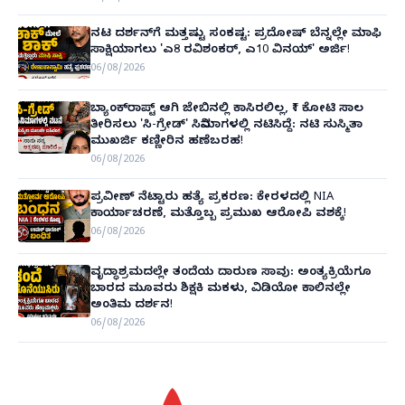
ನಟ ದರ್ಶನ್‌ಗೆ ಮತ್ತಷ್ಟು ಸಂಕಷ್ಟ: ಪ್ರದೋಷ್ ಬೆನ್ನಲ್ಲೇ ಮಾಫಿ
ಸಾಕ್ಷಿಯಾಗಲು 'ಎ8 ರವಿಶಂಕರ್, ಎ10 ವಿನಯ್' ಅರ್ಜಿ!
06/08/2026
ಬ್ಯಾಂಕ್‌ರಾಪ್ಟ್‌ ಆಗಿ ಜೇಬಿನಲ್ಲಿ ಕಾಸಿರಲಿಲ್ಲ, ₹1 ಕೋಟಿ ಸಾಲ
ತೀರಿಸಲು 'ಸಿ-ಗ್ರೇಡ್' ಸಿನಿಮಾಗಳಲ್ಲಿ ನಟಿಸಿದ್ದೆ: ನಟಿ ಸುಸ್ಮಿತಾ
ಮುಖರ್ಜಿ ಕಣ್ಣೀರಿನ ಹಣೆಬರಹ!
06/08/2026
ಪ್ರವೀಣ್ ನೆಟ್ಟಾರು ಹತ್ಯೆ ಪ್ರಕರಣ: ಕೇರಳದಲ್ಲಿ NIA
ಕಾರ್ಯಾಚರಣೆ, ಮತ್ತೊಬ್ಬ ಪ್ರಮುಖ ಆರೋಪಿ ವಶಕ್ಕೆ!
06/08/2026
ವೃದ್ಧಾಶ್ರಮದಲ್ಲೇ ತಂದೆಯ ದಾರುಣ ಸಾವು: ಅಂತ್ಯಕ್ರಿಯೆಗೂ
ಬಾರದ ಮೂವರು ಶಿಕ್ಷಕಿ ಮಕಳು, ವಿಡಿಯೋ ಕಾಲಿನಲ್ಲೇ
ಅಂತಿಮ ದರ್ಶನ!
06/08/2026