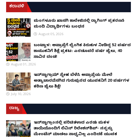
ಕರಾವಳಿ
ಮಂಗಳೂರು ಖಾಸಗಿ ಕಾಲೇಜಿನಲ್ಲಿ ರ‌್ಯಾಗಿಂಗ್ ಪ್ರಕರಣ5
ಮಂದಿ ವಿದ್ಯಾರ್ಥಿಗಳು ಬಂಧನ
August 05, 2026
ಬಂಟ್ವಾಳ: ಅಪ್ರಾಪ್ತೆಗೆ ಲೈಂಗಿಕ ಕಿರುಕುಳ ನೀಡಿದ್ದ 52 ವರ್ಷದ
ಕಾಮುಕನಿಗೆ ಶಿಕ್ಷೆ ಪ್ರಕಟ: ಎರಡೂವರೆ ವರ್ಷ ಜೈಲು, ₹40
ಸಾವಿರ ದಂಡ!
August 01, 2026
ಇನ್‌ಸ್ಟಾಗ್ರಾಮ್ ಸ್ನೇಹ ಬೆಳೆಸಿ ಅಪ್ರಾಪ್ತೆಯ ಮೇಲೆ
ಅತ್ಯಾಚಾರವೆಸಗಿದ ಗುರುಪುರದ ಯುವಕನಿಗೆ 20 ವರ್ಷಗಳ
ಕಠಿಣ ಜೈಲು ಶಿಕ್ಷೆ!
July 10, 2026
ರಾಜ್ಯ
ಇನ್​ಸ್ಟಾಗ್ರಾಂನಲ್ಲಿ ಪರಿಚಿತಳಾದ ಎರಡು ಮಕ್ಕಳ
ತಾಯಿಯೊಂದಿಗೆ ಲಿವಿನ್ ರಿಲೇಶನ್​ಶಿಪ್- ನನ್ನನ್ನು
ಮೇಂಟೆನ್ ಮಾಡಲು ಸಾಧ್ಯವಿಲ್ಲ ಎಂದಿದಕ್ಕೆ ಯುವಕ