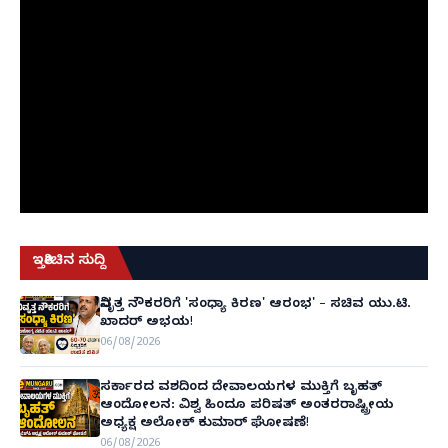
ಇತ್ತೀಚಿನ ಸುದ್ದಿ
ನಿವೃತ್ತ ನೌಕರರಿಗೆ 'ಸಂಧ್ಯಾ ಕಿರಣ' ಆರಂಭ' – ಸಚಿವ ಯು.ಟಿ.
ಖಾದರ್ ಅಭಯ!
06/08/2026
ಸರ್ಕಾರದ ವಶದಿಂದ ದೇವಾಲಯಗಳ ಮುಕ್ತಿಗೆ ಬೃಹತ್
ಆಂದೋಲನ: ವಿಶ್ವ ಹಿಂದೂ ಪರಿಷತ್ ಅಂತರರಾಷ್ಟ್ರೀಯ
ಅಧ್ಯಕ್ಷ ಅಲೋಕ್ ಕುಮಾರ್ ಘೋಷಣೆ!
06/08/2026