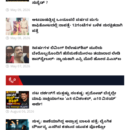
ಸುಸೈಡ್ ?
May 09, 2026
ಆಟವಾಡುತ್ತಿದ್ದ ಒಂದೂವರೆ ವರ್ಷದ ಮಗು
ಕಾಫಿತೋಟದಲ್ಲಿ ನಾಪತ್ತೆ- 12ಗಂಟೆಗಳ ಬಳಿಕ ಸುರಕ್ಷಿತವಾಗಿ
ಪತ್ತೆ
May 08, 2026
8ವರ್ಷಗಳ ಲಿವಿಂಗ್‌ ರಿಲೇಷನ್‌ಶಿಪ್ ಮುರಿದು
ಬೇರೊಬ್ಬನೊಂದಿಗೆ ಹೆಸೆಮಣೆಯೇರಲು ತಯಾರಾದ ಲೇಡಿ
ಕಾನ್‌ಸ್ಟೇಬಲ್- ನ್ಯಾಯಕ್ಕಾಗಿ ಎಸ್ಪಿ ಮೊರೆ ಹೋದ ಪಿಎಸ್ಐ
May 07, 2026
ಕ್ರೈಂ
ನಟ ದರ್ಶನ್‌ಗೆ ಮತ್ತಷ್ಟು ಸಂಕಷ್ಟ: ಪ್ರದೋಷ್ ಬೆನ್ನಲ್ಲೇ
ಮಾಫಿ ಸಾಕ್ಷಿಯಾಗಲು 'ಎ8 ರವಿಶಂಕರ್, ಎ10 ವಿನಯ್'
ಅರ್ಜಿ!
August 06, 2026
ಸುಳ್ಯ: ಕಾಣೆಯಾಗಿದ್ದ ಅಪ್ರಾಪ್ತ ಬಾಲಕಿ ಪತ್ತೆ; ಲೈಂಗಿಕ
ದೌರ್ಜನ್ಯ ಎಸಗಿದ ಕಡಬದ ಯುವಕ ಪೋಕ್ಸೋ