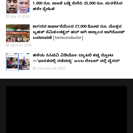
1,000 ರೂ. ಸಾಲಕ್ಕೆ ಬಡ್ಡಿ ಸೇರಿಸಿ 25,000 ರೂ. ಮರಳಿಸಿದ
ಹಳೇ ಸ್ನೇಹಿತ!
July 13, 2026
ಕಾಗದದ ಕಾರ್ಖಾನೆಯಿಂದ 27,000 ಕೋಟಿ ರೂ. ಮೊತ್ತದ
ಬೃಹತ್ ಸೆಮಿಕಂಡಕ್ಟರ್ ಹಬ್ ಆಗಿ ಅಸ್ಸಾಂನ ಜಾಗಿರೋಡ್
ಬದಲಾವಣೆ [Semiconductor]
April 03, 2026
ಹಳೆಯ ಸಿಸಿಟಿವಿ ವಿಡಿಯೋ: ಬ್ಯಾಟರಿ ಕಚ್ಚಿ ಸ್ಫೋಟ
—‘ಭಾರತದಲ್ಲಿ ನಡೆದದ್ದು’ ಎಂಬ ಲೇಬಲ್ ನಲ್ಲಿ ವೈರಲ್
February 04, 2026