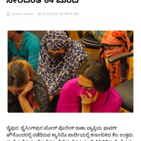
ಸೇರಿದಂತೆ 84 ಮಂದಿ
Senior Editor
8/22/2022 10:49:00 AM
ಜೈಪುರ: ಜೈಸಿಂಗ್‌ಪುರ ಖೋರ್ ಪೊಲೀಸ್ ಠಾಣಾ ವ್ಯಾಪ್ತಿಯ ಫಾರ್ಮ್
ಹೌಸೊಂದರಲ್ಲಿ ನಡೆದಿರುವ ಕ್ಯಾಸಿನೊ ಪಾರ್ಟಿಯಲ್ಲಿ ಕರ್ನಾಟಕದ ಕೆಲ ಉತ್ತಮ