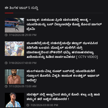
ಈ ತಿಂಗಳ ಟಾಪ್ 5 ಸುದ್ದಿ
ಬಂಟ್ವಾಳ: ಏಕಮುಖ ಪ್ರೀತಿ ದುರಂತದಲ್ಲಿ ಅಂತ್ಯ –
ಯುವತಿಯನ್ನು ಬಸ್ ನಿಲ್ದಾಣದಲ್ಲೇ ಕೊಚ್ಚಿ ಕೊಂದ ಪಾಗಲ್
ಪ್ರೇಮಿ
7/16/2026 08:29:00 PM
ಮೂಡಬಿದ್ರೆಯಲ್ಲಿ ನಡುರಸ್ತೆಯಲ್ಲೇ ತಲ್ವಾರ್ ಝಳಪಿಸಿದ
ಕಿಡಿಗೇಡಿ ಬಂಧನ: ಮೊಬೈಲ್ ಮಳಿಗೆಗೆ ನುಗ್ಗಿ
ಮಾರಕಾಸ್ತ್ರದಿಂದ ನೌಕರರಿಗೆ ಧಮ್ಕಿ; ಹರಸಾಹಸಪಟ್ಟು
ಖದೀಮನನ್ನು ಹಿಡಿದ ಸಾರ್ವಜನಿಕರು! ( CCTV VIDEO)
7/18/2026 07:43:00 PM
ಮಂಗಳೂರು-ವಿಟ್ಲ ರೂಟ್ ಬಸ್‌ನಲ್ಲಿ ಯುವತಿಯರಿಗೆ
ಗುಪ್ತಾಂಗ ತೋರಿಸಿ ವಿಕೃತಿ: ಕಾಮುಕ ಕಂಡಕ್ಟರ್ ಇರ್ಫಾನ್
ಅರೆಸ್ಟ್!
7/11/2026 09:15:00 AM
ಸುರತ್ಕಲ್ ನಲ್ಲಿ ಅಣ್ಣನಿಂದ ತಮ್ಮನ ಕೊಲೆ: ಕಲ್ಲು ಎತ್ತಿ ಹಾಕಿ
ತಮ್ಮನ ತಲೆ ಜಜ್ಜಿದ ಸಹೋದರ !
7/20/2026 03:00:00 PM