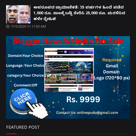
ಅಪರೂಪದ ಪ್ರಾಮಾಣಿಕತೆ: 35 ವರ್ಷಗಳ ಹಿಂದೆ ಪಡೆದ
1,000 ರೂ. ಸಾಲಕ್ಕೆ ಬಡ್ಡಿ ಸೇರಿಸಿ 25,000 ರೂ. ಮರಳಿಸಿದ
ಹಳೇ ಸ್ನೇಹಿತ!
7/13/2026 11:11:00 AM
FEATURED POST