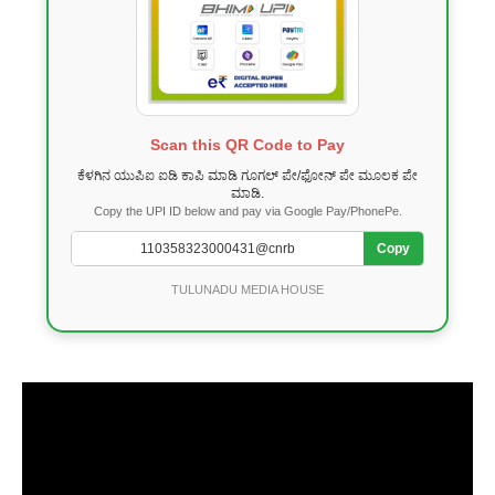
Scan this QR Code to Pay
ಕೆಳಗಿನ ಯುಪಿಐ ಐಡಿ ಕಾಪಿ ಮಾಡಿ ಗೂಗಲ್ ಪೇ/ಫೋನ್ ಪೇ ಮೂಲಕ ಪೇ
ಮಾಡಿ.
Copy the UPI ID below and pay via Google Pay/PhonePe.
Copy
TULUNADU MEDIA HOUSE