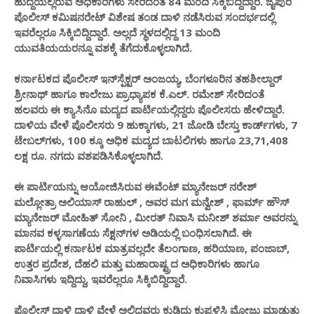
ಹುದ್ದೆಯಲ್ಲಿರುವ ಅಧಿಕಾರಿಗಳು ಸೇರಿದಂತೆ 84 ಮಂದಿ ಸಿಕ್ಕಿಬಿದ್ದಿದ್ದಾರೆ. ಜೈಪುರ
ಪೊಲೀಸ್ ಕಮಿಷನರೇಟ್ ವಿಶೇಷ ತಂಡ ದಾಳಿ ನಡೆಸಿರುವ ಸಂದರ್ಭದಲ್ಲಿ
ಇವರೆಲ್ಲರೂ ಸಿಕ್ಕಿಬಿದ್ದಿದ್ದಾರೆ. ಅಲ್ಲದೆ ಸ್ಥಳದಲ್ಲಿದ್ದ 13 ಮಂದಿ
ಯುವತಿಯಯರನ್ನೂ ವಶಕ್ಕೆ ತೆಗೆದುಕೊಳ್ಳಲಾಗಿದೆ.
ಕರ್ನಾಟಕದ ಪೊಲೀಸ್ ಇನ್‌ಸ್ಪೆಕ್ಟರ್ ಅಂಜಯ್ಯ, ಬೆಂಗಳೂರಿನ ತಹಶೀಲ್ದಾರ್
ಶ್ರೀನಾಥ್ ಹಾಗೂ ಕಾಲೇಜು ಪ್ರಾಧ್ಯಾಪಕ ಕೆ.ಎಲ್. ರಮೇಶ್ ಸೇರಿದಂತೆ
ಹಲವರು ಈ ಕ್ಯಾಸಿನೊ ಮದ್ಯದ ಪಾರ್ಟಿಯಲ್ಲಿದ್ದರು ಪೊಲೀಸರು ಹೇಳಿದ್ದಾರೆ.
ದಾಳಿಯ ವೇಳೆ ಪೊಲೀಸರು 9 ಹುಕ್ಕಾಗಳು, 21 ಜೋಡಿ ಬೇಸ್ತು ಕಾರ್ಡ್‌ಗಳು, 7
ಟೇಬಲ್‌ಗಳು, 100 ಕ್ಕೂ ಅಧಿಕ ಮದ್ಯದ ಬಾಟಲಿಗಳು ಹಾಗೂ 23,71,408
ಲಕ್ಷ ರೂ. ನಗದು ವಶಪಡಿಸಿಕೊಳ್ಳಲಾಗಿದೆ.
ಈ ಪಾರ್ಟಿಯನ್ನು ಆಯೋಜಿಸಿರುವ ಈವೆಂಟ್ ಮ್ಯಾನೇಜರ್ ನರೇಶ್
ಮಲ್ಲೋತ್ರಾ ಅಲಿಯಾಸ್ ರಾಹುಲ್ , ಅವರ ಮಗ ಮನ್ವೇಶ್ , ಫಾರ್ಮ್ ಹೌಸ್
ಮ್ಯಾನೇಜರ್ ಮೋಹಿತ್ ಸೋನಿ , ಮೀರತ್ ನಿವಾಸಿ ಮನೀಶ್ ಶರ್ಮಾ ಅವರನ್ನು
ಮಾನವ ಕಳ್ಳಸಾಗಣೆಯ ಸೆಕ್ಷನ್‌ಗಳ ಅಡಿಯಲ್ಲಿ ಬಂಧಿಸಲಾಗಿದೆ.‌ ಈ
ಪಾರ್ಟಿಯಲ್ಲಿ ಕರ್ನಾಟಕ ಮಾತ್ರವಲ್ಲದೇ ತೆಲಂಗಾಣ, ಹರಿಯಾಣ, ಪಂಜಾಬ್,
ಉತ್ತರ ಪ್ರದೇಶ, ದೆಹಲಿ ಮತ್ತು ಮಹಾರಾಷ್ಟ್ರದ ಅಧಿಕಾರಿಗಳು ಹಾಗೂ
ನಿವಾಸಿಗಳು ಇದ್ದಿದ್ದು, ಇವರೆಲ್ಲರೂ ಸಿಕ್ಕಿಬಿದ್ದಿದ್ದಾರೆ.
ಪೊಲೀಸ್ ದಾಳಿ ದಾಳಿ ವೇಳೆ ಅಲ್ಲಿದ್ದವರು ಕುಡಿದು ಕುಪ್ಪಳಿಸಿ ಮೋಜು ಮಾಡುತ್ತು