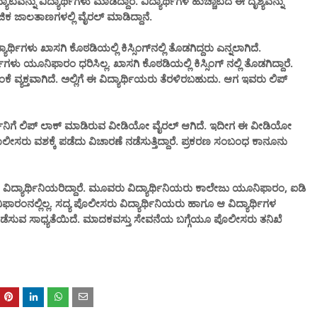
ನ್ನು ವಿದ್ಯಾರ್ಥಿಗಳು ಮಾಡಿದ್ದಾರೆ. ವಿದ್ಯಾರ್ಥಿಗಳ ಹುಚ್ಚಾಟದ ಈ ದೃಶ್ಯವನ್ನು
ಜಿಕ ಜಾಲತಾಣಗಳಲ್ಲಿ ವೈರಲ್ ಮಾಡಿದ್ದಾನೆ.
್ಥಿಗಳು ಖಾಸಗಿ ಕೊಠಡಿಯಲ್ಲಿ ಕಿಸ್ಸಿಂಗ್‌ನಲ್ಲಿ ತೊಡಗಿದ್ದರು ಎನ್ನಲಾಗಿದೆ.
ಿಗಳು ಯೂನಿಫಾರಂ‌ ಧರಿಸಿಲ್ಲ. ಖಾಸಗಿ ಕೊಠಡಿಯಲ್ಲಿ ಕಿಸ್ಸಿಂಗ್ ನಲ್ಲಿ ತೊಡಗಿದ್ದಾರೆ.
ವ್ಯಕ್ತವಾಗಿದೆ. ಅಲ್ಲಿಗೆ ಈ ವಿದ್ಯಾರ್ಥಿಯರು ತೆರಳಿರಬಹುದು. ಆಗ ಇವರು ಲಿಪ್
ದ್ಯಾರ್ಥಿನಿಗೆ ಲಿಪ್ ಲಾಕ್ ಮಾಡಿರುವ ವೀಡಿಯೋ ವೈರಲ್ ಆಗಿದೆ. ಇದೀಗ ಈ ವೀಡಿಯೋ
ಸರು ವಶಕ್ಕೆ ಪಡೆದು ವಿಚಾರಣೆ ನಡೆಸುತ್ತಿದ್ದಾರೆ. ಪ್ರಕರಣ ಸಂಬಂಧ ಕಾನೂನು
ಾರ್ಥಿನಿಯರಿದ್ದಾರೆ. ಮೂವರು ವಿದ್ಯಾರ್ಥಿನಿಯರು ಕಾಲೇಜು ಯೂನಿಫಾರಂ, ಐಡಿ
ನಲ್ಲಿಲ್ಲ. ಸದ್ಯ ಪೊಲೀಸರು ವಿದ್ಯಾರ್ಥಿನಿಯರು ‌ಹಾಗೂ ಆ ವಿದ್ಯಾರ್ಥಿಗಳ
ಣೆ ನಡೆಸುವ ಸಾಧ್ಯತೆಯಿದೆ. ಮಾದಕವಸ್ತು ಸೇವನೆಯ ಬಗ್ಗೆಯೂ ಪೊಲೀಸರು ತನಿಖೆ