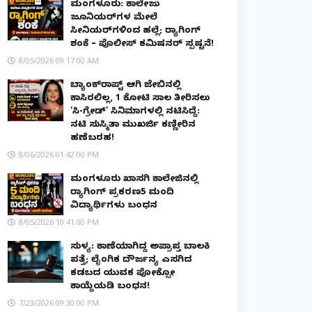
ಮಂಗಳೂರು: ಕಾಲೇಜು
ಜೂನಿಯರ್‌ಗಳ ಮೇಲೆ
ಸೀನಿಯರ್‌ಗಳಿಂದ ಹಲ್ಲೆ; ರ‌್ಯಾಗಿಂಗ್
ಶಂಕೆ – ಪೊಲೀಸ್ ಕಮಿಷನರ್ ಸ್ಪಷ್ಟನೆ!
8/05/2026 09:17:00 AM
ಬ್ಯಾಂಕ್‌ರಾಪ್ಟ್‌ ಆಗಿ ಜೇಬಿನಲ್ಲಿ
ಕಾಸಿರಲಿಲ್ಲ, ₹1 ಕೋಟಿ ಸಾಲ ತೀರಿಸಲು
'ಸಿ-ಗ್ರೇಡ್' ಸಿನಿಮಾಗಳಲ್ಲಿ ನಟಿಸಿದ್ದೆ:
ನಟಿ ಸುಸ್ಮಿತಾ ಮುಖರ್ಜಿ ಕಣ್ಣೀರಿನ
ಹಣೆಬರಹ!
8/06/2026 01:42:00 PM
ಮಂಗಳೂರು ಖಾಸಗಿ ಕಾಲೇಜಿನಲ್ಲಿ
ರ‌್ಯಾಗಿಂಗ್ ಪ್ರಕರಣ5 ಮಂದಿ
ವಿದ್ಯಾರ್ಥಿಗಳು ಬಂಧನ
8/05/2026 10:41:00 PM
ಸುಳ್ಯ: ಕಾಣೆಯಾಗಿದ್ದ ಅಪ್ರಾಪ್ತ ಬಾಲಕಿ
ಪತ್ತೆ; ಲೈಂಗಿಕ ದೌರ್ಜನ್ಯ ಎಸಗಿದ
ಕಡಬದ ಯುವಕ ಪೋಕ್ಸೋ
ಕಾಯ್ದೆಯಡಿ ಬಂಧನ!
7/23/2026 09:30:00 PM