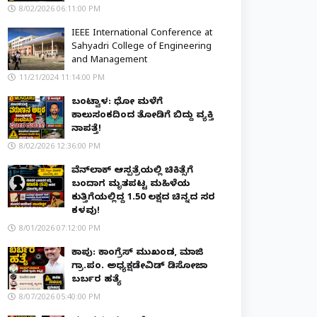
8/02/2026 06:11:00 PM
IEEE International Conference at
Sahyadri College of Engineering
and Management
11/21/2024 11:14:00 PM
ಬಂಟ್ವಾಳ: ಧೋ ಮಳೆಗೆ
ಕಾಲುಸಂಕದಿಂದ ತೋಡಿಗೆ ಬಿದ್ದು ವ್ಯಕ್ತಿ
ನಾಪತ್ತೆ!
8/02/2026 12:36:00 PM
ವೆನ್‌ಲಾಕ್ ಆಸ್ಪತ್ರೆಯಲ್ಲಿ ಚಿಕಿತ್ಸೆಗೆ
ಬಂದಾಗ ಮೃತಪಟ್ಟ ಮಹಿಳೆಯ
ಕುತ್ತಿಗೆಯಲ್ಲಿದ್ದ ₹1.50 ಲಕ್ಷದ ಚಿನ್ನದ ಸರ
ಕಳವು!
8/01/2026 07:12:00 PM
ಕಾಪು: ಕಾಂಗ್ರೆಸ್ ಮುಖಂಡ, ಮಾಜಿ
ಗ್ರಾ.ಪಂ. ಅಧ್ಯಕ್ಷಡೇವಿಡ್ ಡಿಸೋಜಾ
ಬರ್ಬರ ಹತ್ಯೆ
8/07/2026 05:40:00 PM