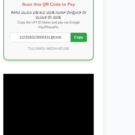
Scan this QR Code to Pay
ಕೆಳಗಿನ ಯುಪಿಐ ಐಡಿ ಕಾಪಿ ಮಾಡಿ ಗೂಗಲ್ ಪೇ/ಫೋನ್ ಪೇ
ಮೂಲಕ ಪೇ ಮಾಡಿ.
Copy the UPI ID below and pay via Google
Pay/PhonePe.
Copy
TULUNADU MEDIA HOUSE