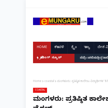
HOME
ಕರಾವಳಿ
ಕ್ರೈಂ
ರಾಜ್ಯ
ದೇಶ ವ
ೇ ಆರೋಪಿಗಳ ಸೆರೆ!
ಬ್ರೇಕಿಂಗ್ ನ್ಯೂಸ್
ಹೆಬ್ರಿ: ಚಲಿಸುತ್ತಿದ್
Home
coastal
ಮಂಗಳೂರು: ಪ್ರತಿಷ್ಠಿತ ಕಾಲೇಜು ವಿದ್ಯಾರ್ಥಿಗಳ 'ಕ
COASTAL
ಮಂಗಳೂರು: ಪ್ರತಿಷ್ಠಿತ ಕಾಲೇ