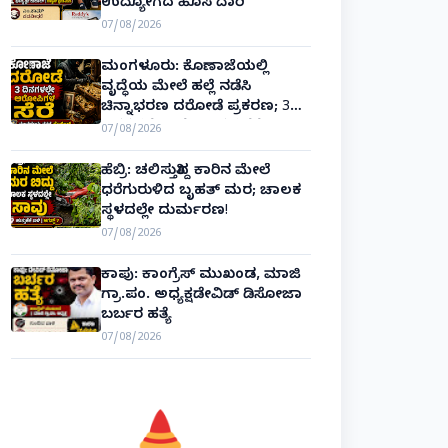
ಉದ್ಯೋಗದ ಹೊಸ ದಾರಿ
07/08/2026
ಮಂಗಳೂರು: ಕೊಣಾಜೆಯಲ್ಲಿ
ವೃದ್ಧೆಯ ಮೇಲೆ ಹಲ್ಲೆ ನಡೆಸಿ
ಚಿನ್ನಾಭರಣ ದರೋಡೆ ಪ್ರಕರಣ; 3
ದಿನಗಳಲ್ಲೇ ಆರೋಪಿಗಳ ಸೆರೆ!
07/08/2026
ಹೆಬ್ರಿ: ಚಲಿಸುತ್ತಿದ್ದ ಕಾರಿನ ಮೇಲೆ
ಧರೆಗುರುಳಿದ ಬೃಹತ್ ಮರ; ಚಾಲಕ
ಸ್ಥಳದಲ್ಲೇ ದುರ್ಮರಣ!
07/08/2026
ಕಾಪು: ಕಾಂಗ್ರೆಸ್ ಮುಖಂಡ, ಮಾಜಿ
ಗ್ರಾ.ಪಂ. ಅಧ್ಯಕ್ಷಡೇವಿಡ್ ಡಿಸೋಜಾ
ಬರ್ಬರ ಹತ್ಯೆ
07/08/2026