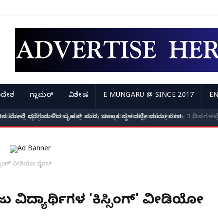
ಿದೇಶ
ಗ್ಲಾಮರ್
ವಿಶೇಷ
E MUNGARU @ SINCE 2017
EN
ದ ಕಾರಿನ ಮೇಲೆ ಧರೆಗುರುಳಿದ ಬೃಹತ್ ಮರ; ಚಾಲಕ ಸ್ಥಳದಲ್ಲೇ ದುರ್ಮರಣ!
ಿಸ್ಸಿಂಗ್' ವೀಡಿಯೋ ವೈರಲ್
ಜು ವಿದ್ಯಾರ್ಥಿಗಳ 'ಕಿಸ್ಸಿಂಗ್' ವೀಡಿಯೋ