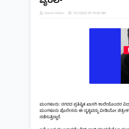
ವೈರಲ್
Senior Editor
7/21/2022 09:19:00 AM
ಮಂಗಳೂರು: ನಗರದ ಪ್ರತಿಷ್ಠಿತ ಖಾಸಗಿ ಕಾಲೇಜೊಂದರ ವಿದ್ಯ
ಮಂಗಳೂರು ಪೊಲೀಸರು ಈ ದೃಶ್ಯವನ್ನು ವೀಡಿಯೋ ಚಿತ್ರೀಕರಿಸಿ
ನಡೆಸುತ್ತಿದ್ದಾರೆ.