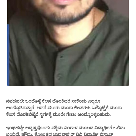
ನವದಹಲಿ: ಒಂದೊಳ್ಳೆ ಕೆಲಸ ದೊರಕಿದರೆ ಸಾಕೆಂದು ಎಲ್ಲರೂ
ಅಂದ್ಕೊಡಿರುತ್ತಾರೆ. ಆದರೆ ಮೂರು ಮೂರು ಕೆಲಸಗಳು ಒಟ್ಟೊಟ್ಟಿಗೆ ಮೂರು
ಕೆಲಸ ದೊರಕಿಬಿಟ್ಟರೆ ಸ್ವರ್ಗಕ್ಕೆ ಮೂರೇ ಗೇಣು ಅಂದ್ಕೊಂಳ್ಳಬಹುದು.
ಇಂಥಹದ್ದೇ ಅದೃಷ್ಟವೊಂದು ಪಶ್ಚಿಮ ಬಂಗಾಳ ಮೂಲದ ವಿದ್ಯಾರ್ಥಿಗೆ ಒಲಿದು
ಬಂದಿದೆ. ಹೌದು. ಕೋಲ್ಕತ್ತದ ಜಾದವ್​ಪುರ್​ ವಿವಿ ವಿದ್ಯಾರ್ಥಿ ಬಿಸಾಖ್​