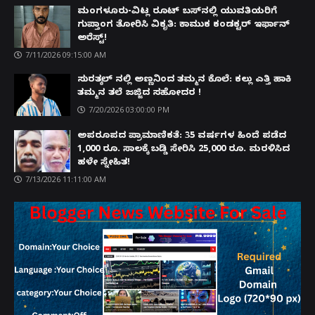
ಮಂಗಳೂರು-ವಿಟ್ಲ ರೂಟ್ ಬಸ್‌ನಲ್ಲಿ ಯುವತಿಯರಿಗೆ
ಗುಪ್ತಾಂಗ ತೋರಿಸಿ ವಿಕೃತಿ: ಕಾಮುಕ ಕಂಡಕ್ಟರ್ ಇರ್ಫಾನ್
ಅರೆಸ್ಟ್!
7/11/2026 09:15:00 AM
ಸುರತ್ಕಲ್ ನಲ್ಲಿ ಅಣ್ಣನಿಂದ ತಮ್ಮನ ಕೊಲೆ: ಕಲ್ಲು ಎತ್ತಿ ಹಾಕಿ
ತಮ್ಮನ ತಲೆ ಜಜ್ಜಿದ ಸಹೋದರ !
7/20/2026 03:00:00 PM
ಅಪರೂಪದ ಪ್ರಾಮಾಣಿಕತೆ: 35 ವರ್ಷಗಳ ಹಿಂದೆ ಪಡೆದ
1,000 ರೂ. ಸಾಲಕ್ಕೆ ಬಡ್ಡಿ ಸೇರಿಸಿ 25,000 ರೂ. ಮರಳಿಸಿದ
ಹಳೇ ಸ್ನೇಹಿತ!
7/13/2026 11:11:00 AM