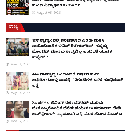
ಮಂಗಳೂರು ಖಾಸಗಿ ಕಾಲೇಜಿನಲ್ಲಿ ರ‌್ಯಾಗಿಂಗ್ ಪ್ರಕರಣ5
ಮಂದಿ ವಿದ್ಯಾರ್ಥಿಗಳು ಬಂಧನ
August 05, 2026
ರಾಜ್ಯ
ಇನ್​ಸ್ಟಾಗ್ರಾಂನಲ್ಲಿ ಪರಿಚಿತಳಾದ ಎರಡು ಮಕ್ಕಳ
ತಾಯಿಯೊಂದಿಗೆ ಲಿವಿನ್ ರಿಲೇಶನ್​ಶಿಪ್- ನನ್ನನ್ನು
ಮೇಂಟೆನ್ ಮಾಡಲು ಸಾಧ್ಯವಿಲ್ಲ ಎಂದಿದಕ್ಕೆ ಯುವಕ
ಸುಸೈಡ್ ?
May 09, 2026
ಆಟವಾಡುತ್ತಿದ್ದ ಒಂದೂವರೆ ವರ್ಷದ ಮಗು
ಕಾಫಿತೋಟದಲ್ಲಿ ನಾಪತ್ತೆ- 12ಗಂಟೆಗಳ ಬಳಿಕ ಸುರಕ್ಷಿತವಾಗಿ
ಪತ್ತೆ
May 08, 2026
8ವರ್ಷಗಳ ಲಿವಿಂಗ್‌ ರಿಲೇಷನ್‌ಶಿಪ್ ಮುರಿದು
ಬೇರೊಬ್ಬನೊಂದಿಗೆ ಹೆಸೆಮಣೆಯೇರಲು ತಯಾರಾದ ಲೇಡಿ
ಕಾನ್‌ಸ್ಟೇಬಲ್- ನ್ಯಾಯಕ್ಕಾಗಿ ಎಸ್ಪಿ ಮೊರೆ ಹೋದ ಪಿಎಸ್ಐ
May 07, 2026