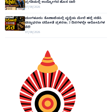
ಪ್ರಗತಿಯಲ್ಲಿ ಉದ್ಯೋಗದ ಹೊಸ ದಾರಿ
07/08/2026
ಮಂಗಳೂರು: ಕೊಣಾಜೆಯಲ್ಲಿ ವೃದ್ಧೆಯ ಮೇಲೆ ಹಲ್ಲೆ ನಡೆಸಿ
ಚಿನ್ನಾಭರಣ ದರೋಡೆ ಪ್ರಕರಣ; 3 ದಿನಗಳಲ್ಲೇ ಆರೋಪಿಗಳ
ಸೆರೆ!
07/08/2026