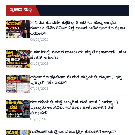
ಇತ್ತೀಚಿನ ಸುದ್ದಿ
2015ರಿಂದ ಕೂದಲೇ ಕತ್ತರಿಸಿಲ್ಲ! 8 ಅಡಿಗೂ ಹೆಚ್ಚು ಉದ್ದದ
ಕೂದಲು ಬೆಳೆಸಿ ಗಿನ್ನಿಸ್ ವಿಶ್ವ ದಾಖಲೆ ಬರೆದ ಭಾರತದ ರೇಣು
ಧರಿಯಾಲ್!
08/08/2026
ಜನವರಿಯಲ್ಲಿ ನೂತನ ರಾಜಕೀಯ ಪಕ್ಷ ಲೋಕಾರ್ಪಣೆ – ನಟ
ಚೇತನ್ ಅಹಿಂಸಾ
08/08/2026
ಛತ್ತೀಸ್‌ಗಢ ಪೊಲೀಸ್ ನೇಮಕ ಪಟ್ಟಿಯಲ್ಲಿ‘ನ್ಯೂಸ್’, ‘ಭಕ್ತ
ಪ್ರಹ್ಲಾದ’, ‘ಹೇ ರಾಮ್’!
07/08/2026
ಕರಾವಳಿಯಲ್ಲಿ ಮತ್ತೆ ಅಬ್ಬರಿಸಿದ ಮಳೆ: ನಾಳೆ ( ಆಗಷ್ಟ್ 8)
ಪುತ್ತೂರು ಉಪವಿಭಾಗದ ಶಾಲಾ-ಕಾಲೇಜುಗಳಿಗೆ ರಜೆ
ಘೋಷಣೆ!
07/08/2026
ಗಾಲಿಕುರ್ಚಿಯಲ್ಲಿ ಬಂದ ಭಾಗ್ಯಶ್ರೀ ಕುಲಾಲ್‌ಗೆ ಆಳ್ವಾಸ್