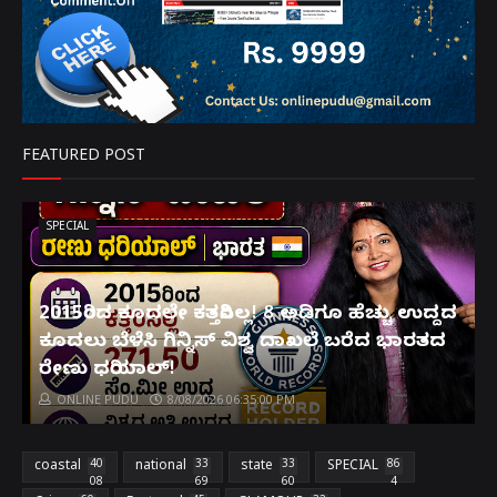
FEATURED POST
SPECIAL
2015ರಿಂದ ಕೂದಲೇ ಕತ್ತರಿಸಿಲ್ಲ! 8 ಅಡಿಗೂ ಹೆಚ್ಚು ಉದ್ದದ
ಕೂದಲು ಬೆಳೆಸಿ ಗಿನ್ನಿಸ್ ವಿಶ್ವ ದಾಖಲೆ ಬರೆದ ಭಾರತದ
ರೇಣು ಧರಿಯಾಲ್!
ONLINE PUDU
8/08/2026 06:35:00 PM
coastal
40
national
33
state
33
SPECIAL
86
08
69
60
4