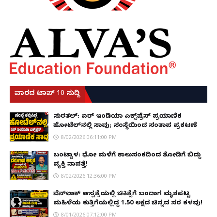
ವಾರದ ಟಾಪ್ 10 ಸುದ್ದಿ
ಸುರತ್ಕಲ್: ಏರ್ ಇಂಡಿಯಾ ಎಕ್ಸ್‌ಪ್ರೆಸ್ ಪ್ರಯಾಣಿಕ
ಹೋಟೆಲ್‌ನಲ್ಲಿ ಸಾವು; ಸಂಸ್ಥೆಯಿಂದ ಸಂತಾಪ ಪ್ರಕಟಣೆ
8/02/2026 06:11:00 PM
ಬಂಟ್ವಾಳ: ಧೋ ಮಳೆಗೆ ಕಾಲುಸಂಕದಿಂದ ತೋಡಿಗೆ ಬಿದ್ದು
ವ್ಯಕ್ತಿ ನಾಪತ್ತೆ!
8/02/2026 12:36:00 PM
ವೆನ್‌ಲಾಕ್ ಆಸ್ಪತ್ರೆಯಲ್ಲಿ ಚಿಕಿತ್ಸೆಗೆ ಬಂದಾಗ ಮೃತಪಟ್ಟ
ಮಹಿಳೆಯ ಕುತ್ತಿಗೆಯಲ್ಲಿದ್ದ ₹1.50 ಲಕ್ಷದ ಚಿನ್ನದ ಸರ ಕಳವು!
8/01/2026 07:12:00 PM