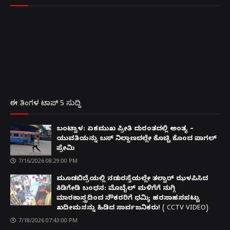
ಈ ತಿಂಗಳ ಟಾಪ್ 5 ಸುದ್ದಿ
ಬಂಟ್ವಾಳ: ಏಕಮುಖ ಪ್ರೀತಿ ದುರಂತದಲ್ಲಿ ಅಂತ್ಯ –
ಯುವತಿಯನ್ನು ಬಸ್ ನಿಲ್ದಾಣದಲ್ಲೇ ಕೊಚ್ಚಿ ಕೊಂದ ಪಾಗಲ್
ಪ್ರೇಮಿ
7/16/2026 08:29:00 PM
ಮೂಡಬಿದ್ರೆಯಲ್ಲಿ ನಡುರಸ್ತೆಯಲ್ಲೇ ತಲ್ವಾರ್ ಝಳಪಿಸಿದ
ಕಿಡಿಗೇಡಿ ಬಂಧನ: ಮೊಬೈಲ್ ಮಳಿಗೆಗೆ ನುಗ್ಗಿ
ಮಾರಕಾಸ್ತ್ರದಿಂದ ನೌಕರರಿಗೆ ಧಮ್ಕಿ; ಹರಸಾಹಸಪಟ್ಟು
ಖದೀಮನನ್ನು ಹಿಡಿದ ಸಾರ್ವಜನಿಕರು! ( CCTV VIDEO)
7/18/2026 07:43:00 PM