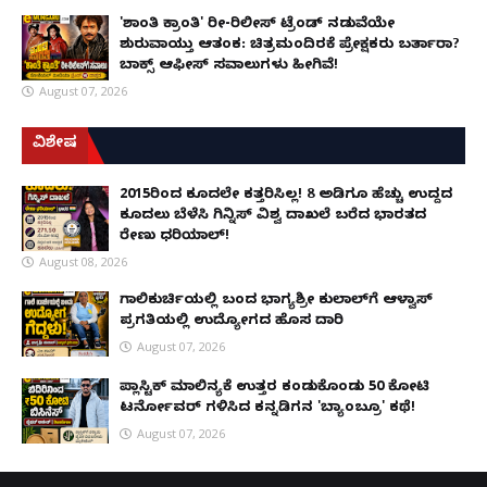
'ಶಾಂತಿ ಕ್ರಾಂತಿ' ರೀ-ರಿಲೀಸ್ ಟ್ರೆಂಡ್ ನಡುವೆಯೇ
ಶುರುವಾಯ್ತು ಆತಂಕ: ಚಿತ್ರಮಂದಿರಕ್ಕೆ ಪ್ರೇಕ್ಷಕರು ಬರ್ತಾರಾ?
ಬಾಕ್ಸ್ ಆಫೀಸ್ ಸವಾಲುಗಳು ಹೀಗಿವೆ!
August 07, 2026
ವಿಶೇಷ
2015ರಿಂದ ಕೂದಲೇ ಕತ್ತರಿಸಿಲ್ಲ! 8 ಅಡಿಗೂ ಹೆಚ್ಚು ಉದ್ದದ
ಕೂದಲು ಬೆಳೆಸಿ ಗಿನ್ನಿಸ್ ವಿಶ್ವ ದಾಖಲೆ ಬರೆದ ಭಾರತದ
ರೇಣು ಧರಿಯಾಲ್!
August 08, 2026
ಗಾಲಿಕುರ್ಚಿಯಲ್ಲಿ ಬಂದ ಭಾಗ್ಯಶ್ರೀ ಕುಲಾಲ್‌ಗೆ ಆಳ್ವಾಸ್
ಪ್ರಗತಿಯಲ್ಲಿ ಉದ್ಯೋಗದ ಹೊಸ ದಾರಿ
August 07, 2026
ಪ್ಲಾಸ್ಟಿಕ್ ಮಾಲಿನ್ಯಕ್ಕೆ ಉತ್ತರ ಕಂಡುಕೊಂಡು ₹50 ಕೋಟಿ
ಟರ್ನೋವರ್ ಗಳಿಸಿದ ಕನ್ನಡಿಗನ 'ಬ್ಯಾಂಬ್ರೂ' ಕಥೆ!
August 07, 2026