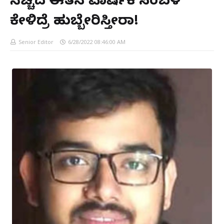
ನೆಚ್ಚಿದ ಈತನ ವಾರ್ಷಿಕ ಸಂಬಳ
ಕೇಳಿದ್ರೆ ಹುಬ್ಬೇರಿಸ್ತೀರಾ!
Senior Editor
6/28/2022 08:46:00 AM