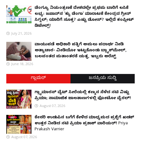
ಡೆಂಗ್ಯೂ ನಿಯಂತ್ರಣಕ್ಕೆ ದೇಶದಲ್ಲೇ ಪ್ರಥಮ ಬಾರಿಗೆ ಲಸಿಕೆ
ಲಭ್ಯ: ಜಪಾನ್‌ನ 'ಕ್ಯು ಡೆಂಗಾ' ಮಾರಾಟಕ್ಕೆ ಕೇಂದ್ರದ ಗ್ರೀನ್
ಸಿಗ್ನಲ್; ಯಾರಿಗೆ ಸೂಕ್ತ? ಎಷ್ಟು ಡೋಸ್? ಇಲ್ಲಿದೆ ಕಂಪ್ಲೀಟ್
ಡಿಟೇಲ್ಸ್!
July 21, 2026
ವಾಯುಪಡೆ ಅಧಿಕಾರಿ ಪತ್ನಿಗೆ ಅಮಲು ಪದಾರ್ಥ ನೀಡಿ
ಅತ್ಯಾಚಾರ- ವೀಡಿಯೋ ಇಟ್ಟುಕೊಂಡು ಬ್ಲ್ಯಾಕ್‌ಮೇಲ್,
ಬಲವಂತದ ಮತಾಂತರಕ್ಕೆ ಯತ್ನ, ಇಬ್ಬರು ಅರೆಸ್ಟ್
June 18, 2026
ಗ್ಲಾಮರ್
ಜನಪ್ರಿಯ ಸುದ್ದಿ
ಗ್ಲ್ಯಾಮಾರಸ್ ವೈಟ್‌ ಸೀರೆಯಲ್ಲಿ ಕಣ್ಮನ ಸೆಳೆದ ನಟಿ ವಿಷ್ಣು
ಪ್ರಿಯಾ; ಸಾಮಾಜಿಕ ಜಾಲತಾಣಗಳಲ್ಲಿ ಫೋಟೋ ವೈರಲ್!
August 07, 2026
ಕೇಸರಿ ಉಡುಪಿನ ಬಗೆಗೆ ಕೇಳಿದ ಮಾಧ್ಯಮದ ಪ್ರಶ್ನೆಗೆ ಖಡಕ್
ಉತ್ತರ ನೀಡಿದ ನಟಿ ಪ್ರಿಯಾ ಪ್ರಕಾಶ್ ವಾರಿಯರ್! Priya
Prakash Varrier
August 07, 2026