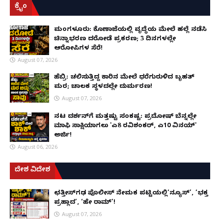
ಕ್ರೈಂ
ಮಂಗಳೂರು: ಕೊಣಾಜೆಯಲ್ಲಿ ವೃದ್ಧೆಯ ಮೇಲೆ ಹಲ್ಲೆ ನಡೆಸಿ
ಚಿನ್ನಾಭರಣ ದರೋಡೆ ಪ್ರಕರಣ; 3 ದಿನಗಳಲ್ಲೇ
ಆರೋಪಿಗಳ ಸೆರೆ!
August 07, 2026
ಹೆಬ್ರಿ: ಚಲಿಸುತ್ತಿದ್ದ ಕಾರಿನ ಮೇಲೆ ಧರೆಗುರುಳಿದ ಬೃಹತ್
ಮರ; ಚಾಲಕ ಸ್ಥಳದಲ್ಲೇ ದುರ್ಮರಣ!
August 07, 2026
ನಟ ದರ್ಶನ್‌ಗೆ ಮತ್ತಷ್ಟು ಸಂಕಷ್ಟ: ಪ್ರದೋಷ್ ಬೆನ್ನಲ್ಲೇ
ಮಾಫಿ ಸಾಕ್ಷಿಯಾಗಲು 'ಎ8 ರವಿಶಂಕರ್, ಎ10 ವಿನಯ್'
ಅರ್ಜಿ!
August 06, 2026
ದೇಶ ವಿದೇಶ
ಛತ್ತೀಸ್‌ಗಢ ಪೊಲೀಸ್ ನೇಮಕ ಪಟ್ಟಿಯಲ್ಲಿ‘ನ್ಯೂಸ್’, ‘ಭಕ್ತ
ಪ್ರಹ್ಲಾದ’, ‘ಹೇ ರಾಮ್’!
August 07, 2026