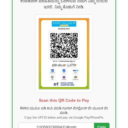
ಉಚಿತವಾಗಿ ಮಾಹಿತಿಯನ್ನು ಒದಗಿಸುವ ನಮಗೆ ನಿಮ್ಮ ಬೆಂಬಲ
ಇರಲಿ. ನಿಮ್ಮ ಕೊಡುಗೆ ನೀಡಿ.
Scan this QR Code to Pay
ಕೆಳಗಿನ ಯುಪಿಐ ಐಡಿ ಕಾಪಿ ಮಾಡಿ ಗೂಗಲ್ ಪೇ/ಫೋನ್ ಪೇ ಮೂಲಕ ಪೇ
ಮಾಡಿ.
Copy the UPI ID below and pay via Google Pay/PhonePe.
Copy