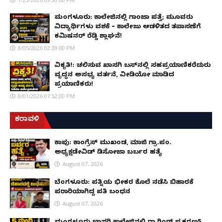
ಮಂಗಳೂರು: ಕಾಲೇಜಿನಲ್ಲಿ ಗಾಂಜಾ ಪತ್ತೆ; ಮೂವರು
ವಿದ್ಯಾರ್ಥಿಗಳು ವಶಕ್ಕೆ – ಕಾಲೇಜು ಆಡಳಿತದ ತಪಾಸಣೆಗೆ
ಕಮಿಷನರ್ ರೆಡ್ಡಿ ಶ್ಲಾಘನೆ!
8/05/2026 02:39:00 PM
ವಿಕೃತಿ!: ಚಲಿಸುವ ಖಾಸಗಿ ಬಸ್‌ನಲ್ಲಿ ಸಹಪ್ರಯಾಣಿಕರೆದುರು
ವೃದ್ಧನ ಅಸಭ್ಯ ವರ್ತನೆ, ವೀಡಿಯೋ ಮಾಡಿದ
ಪ್ರಯಾಣಿಕರು!
8/01/2026 07:52:00 PM
ಕರಾವಳಿ
ಕಾಪು: ಕಾಂಗ್ರೆಸ್ ಮುಖಂಡ, ಮಾಜಿ ಗ್ರಾ.ಪಂ.
ಅಧ್ಯಕ್ಷಡೇವಿಡ್ ಡಿಸೋಜಾ ಬರ್ಬರ ಹತ್ಯೆ
August 07, 2026
ಬೆಂಗಳೂರು: ಪತ್ನಿಯ ಭೀಕರ ಕೊಲೆ ನಡೆಸಿ ಬಿಹಾರಕ್ಕೆ
ಪರಾರಿಯಾಗಿದ್ದ ಪತಿ ಬಂಧನ
August 07, 2026