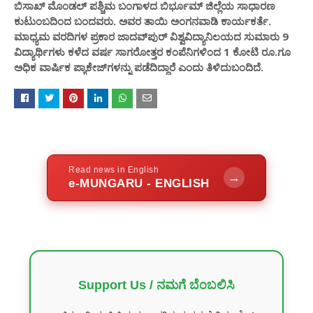
ಬಿಸಾಖ್​ ಮೊಂಡಲ್ ಪಶ್ಚಿಮ ಬಂಗಾಳದ ಬಿರ್ಭೂಮ್ ಜಿಲ್ಲೆಯ ಸಾಧಾರಣ
ಕುಟುಂಬದಿಂದ ಬಂದವರು. ಅವರ ತಾಯಿ ಅಂಗನವಾಡಿ ಕಾರ್ಯಕರ್ತೆ.
ಮಾಧ್ಯಮ ವರದಿಗಳ ಪ್ರಕಾರ ಜಾದವ್​ಪುರ್​ ವಿಶ್ವವಿದ್ಯಾನಿಲಯದ ಸುಮಾರು 9
ವಿದ್ಯಾರ್ಥಿಗಳು ಕಳೆದ ವರ್ಷ ಸಾಗರೋತ್ತರ ಕಂಪೆನಿಗಳಿಂದ 1 ಕೋಟಿ ರೂ‌.ಗೂ
ಅಧಿಕ ವಾರ್ಷಿಕ ಪ್ಯಾಕೇಜ್‌ಗಳನ್ನು ಪಡೆದಿದ್ದಾರೆ ಎಂದು ತಿಳಿದುಬಂದಿದೆ.
Read news in English
→
e-MUNGARU - ENGLISH
Support Us / ನಮಗೆ ಬೆಂಬಲಿಸಿ