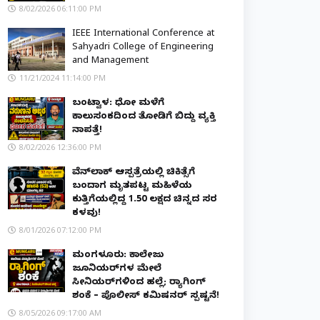
8/02/2026 06:11:00 PM
IEEE International Conference at
Sahyadri College of Engineering
and Management
11/21/2024 11:14:00 PM
ಬಂಟ್ವಾಳ: ಧೋ ಮಳೆಗೆ
ಕಾಲುಸಂಕದಿಂದ ತೋಡಿಗೆ ಬಿದ್ದು ವ್ಯಕ್ತಿ
ನಾಪತ್ತೆ!
8/02/2026 12:36:00 PM
ವೆನ್‌ಲಾಕ್ ಆಸ್ಪತ್ರೆಯಲ್ಲಿ ಚಿಕಿತ್ಸೆಗೆ
ಬಂದಾಗ ಮೃತಪಟ್ಟ ಮಹಿಳೆಯ
ಕುತ್ತಿಗೆಯಲ್ಲಿದ್ದ ₹1.50 ಲಕ್ಷದ ಚಿನ್ನದ ಸರ
ಕಳವು!
8/01/2026 07:12:00 PM
ಮಂಗಳೂರು: ಕಾಲೇಜು
ಜೂನಿಯರ್‌ಗಳ ಮೇಲೆ
ಸೀನಿಯರ್‌ಗಳಿಂದ ಹಲ್ಲೆ; ರ‌್ಯಾಗಿಂಗ್
ಶಂಕೆ – ಪೊಲೀಸ್ ಕಮಿಷನರ್ ಸ್ಪಷ್ಟನೆ!
8/05/2026 09:17:00 AM