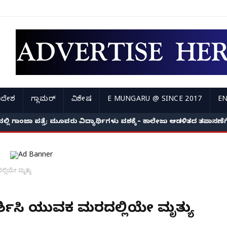
ಿದೇಶ
ಗ್ಲಾಮರ್
ವಿಶೇಷ
E MUNGARU @ SINCE 2017
EN
ಿ ಗಾಂಜಾ ಪತ್ತೆ; ಮೂವರು ವಿದ್ಯಾರ್ಥಿಗಳು ವಶಕ್ಕೆ – ಕಾಲೇಜು ಆಡಳಿತದ ತಪಾಸಣೆಗೆ ಕ
ಲ್ಲಿಯೇ ಮೃತ್ಯು
ಸ್ಪರ್ಶಿಸಿ ಯುವಕ ಮರದಲ್ಲಿಯೇ ಮೃತ್ಯು