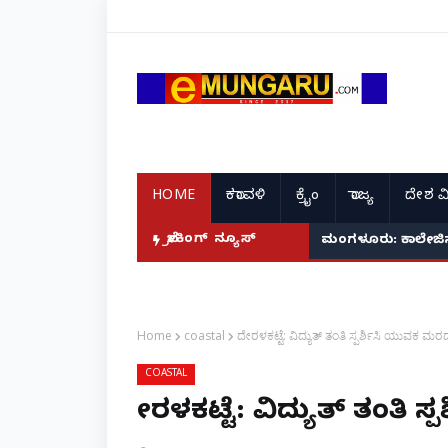
HOME
ಕರಾವಳಿ
ಕ್ರೈಂ
ರಾಜ್ಯ
ದೇಶ ವ
ಬ್ರೇಕಿಂಗ್ ನ್ಯೂಸ್
ಮಂಗಳೂರು: ಕಾಲೇಜಿನಲ್ಲ
Home
coastal
ದೇರಳಕಟ್ಟೆ: ವಿದ್ಯುತ್ ತಂತಿ ಸ್ಪರ್ಶಿಸಿ ಯುವಕ ಮರದ
COASTAL
ದೇರಳಕಟ್ಟೆ: ವಿದ್ಯುತ್ ತಂತಿ 