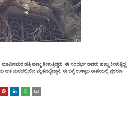
ನಮರ ಹತ್ತಿ ಹಣ್ಣು ಕೀಳುತ್ತಿದ್ದರು‌. ಈ ಸಂದರ್ಭ ಅವರು ಹಣ್ಣು ಕೀಳುತ್ತಿದ್ದ
ಣಾಮ ಆತ ಮರದಲ್ಲಿಯೇ ಮೃತಪಟ್ಟಿದ್ದಾನೆ. ಈ ಬಗ್ಗೆ ಉಳ್ಳಾಲ ಠಾಣೆಯಲ್ಲಿ ಪ್ರಕರಣ