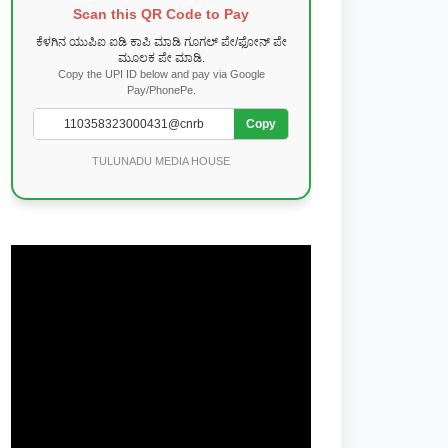
Scan this QR Code to Pay
ಕೆಳಗಿನ ಯುಪಿಐ ಐಡಿ ಕಾಪಿ ಮಾಡಿ ಗೂಗಲ್ ಪೇ/ಫೋನ್ ಪೇ
ಮೂಲಕ ಪೇ ಮಾಡಿ.
Copy the UPI ID below and pay via Google
Pay/PhonePe.
Copy
TULUNADU MEDIA HOUSE