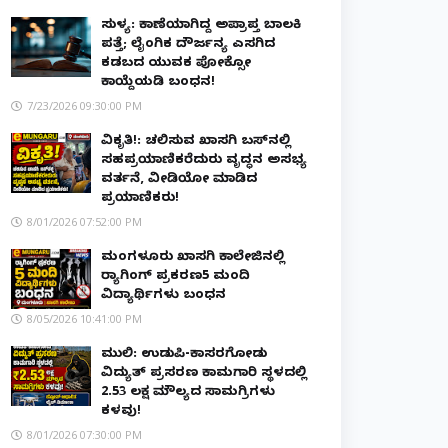
ಸುಳ್ಯ: ಕಾಣೆಯಾಗಿದ್ದ ಅಪ್ರಾಪ್ತ ಬಾಲಕಿ
ಪತ್ತೆ; ಲೈಂಗಿಕ ದೌರ್ಜನ್ಯ ಎಸಗಿದ
ಕಡಬದ ಯುವಕ ಪೋಕ್ಸೋ
ಕಾಯ್ದೆಯಡಿ ಬಂಧನ!
7/23/2026 09:30:00 PM
ವಿಕೃತಿ!: ಚಲಿಸುವ ಖಾಸಗಿ ಬಸ್‌ನಲ್ಲಿ
ಸಹಪ್ರಯಾಣಿಕರೆದುರು ವೃದ್ಧನ ಅಸಭ್ಯ
ವರ್ತನೆ, ವೀಡಿಯೋ ಮಾಡಿದ
ಪ್ರಯಾಣಿಕರು!
8/01/2026 07:52:00 PM
ಮಂಗಳೂರು ಖಾಸಗಿ ಕಾಲೇಜಿನಲ್ಲಿ
ರ‌್ಯಾಗಿಂಗ್ ಪ್ರಕರಣ5 ಮಂದಿ
ವಿದ್ಯಾರ್ಥಿಗಳು ಬಂಧನ
8/05/2026 10:41:00 PM
ಮುಲ್ಕಿ: ಉಡುಪಿ-ಕಾಸರಗೋಡು
ವಿದ್ಯುತ್ ಪ್ರಸರಣ ಕಾಮಗಾರಿ ಸ್ಥಳದಲ್ಲಿ
₹2.53 ಲಕ್ಷ ಮೌಲ್ಯದ ಸಾಮಗ್ರಿಗಳು
ಕಳವು!
8/01/2026 07:30:00 PM