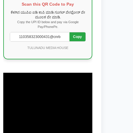
Scan this QR Code to Pay
ಕೆಳಗಿನ ಯುಪಿಐ ಐಡಿ ಕಾಪಿ ಮಾಡಿ ಗೂಗಲ್ ಪೇ/ಫೋನ್ ಪೇ
ಮೂಲಕ ಪೇ ಮಾಡಿ.
Copy the UPI ID below and pay via Google
Pay/PhonePe.
Copy
TULUNADU MEDIA HOUSE