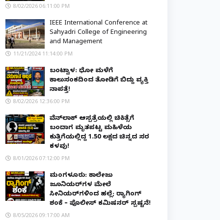
8/02/2026 06:11:00 PM
IEEE International Conference at
Sahyadri College of Engineering
and Management
11/21/2024 11:14:00 PM
ಬಂಟ್ವಾಳ: ಧೋ ಮಳೆಗೆ
ಕಾಲುಸಂಕದಿಂದ ತೋಡಿಗೆ ಬಿದ್ದು ವ್ಯಕ್ತಿ
ನಾಪತ್ತೆ!
8/02/2026 12:36:00 PM
ವೆನ್‌ಲಾಕ್ ಆಸ್ಪತ್ರೆಯಲ್ಲಿ ಚಿಕಿತ್ಸೆಗೆ
ಬಂದಾಗ ಮೃತಪಟ್ಟ ಮಹಿಳೆಯ
ಕುತ್ತಿಗೆಯಲ್ಲಿದ್ದ ₹1.50 ಲಕ್ಷದ ಚಿನ್ನದ ಸರ
ಕಳವು!
8/01/2026 07:12:00 PM
ಮಂಗಳೂರು: ಕಾಲೇಜು
ಜೂನಿಯರ್‌ಗಳ ಮೇಲೆ
ಸೀನಿಯರ್‌ಗಳಿಂದ ಹಲ್ಲೆ; ರ‌್ಯಾಗಿಂಗ್
ಶಂಕೆ – ಪೊಲೀಸ್ ಕಮಿಷನರ್ ಸ್ಪಷ್ಟನೆ!
8/05/2026 09:17:00 AM