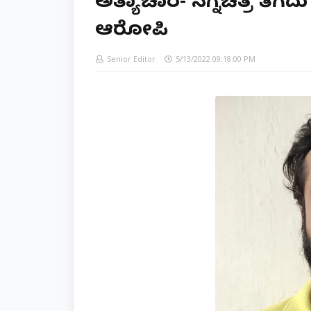
ಅತ್ಯಾಚಾರ- ನಗ್ನಚಿತ್ರ ತೆಗೆದು
ಆರೋಪಿ
Senior Editor
5/13/2022 09:18:00 PM