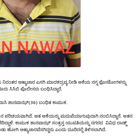
 ನಿರಂತರ ಅತ್ಯಾಚಾರ ಎಸಗಿ ಮಾದಕದ್ರವ್ಯ ನೀಡಿ ಆಕೆಯ ನಗ್ನ ಫೋಟೋಗಳನ್ನು
ರು ಸಿಸಿಬಿ ಪೊಲೀಸರು ಬಂಧಿಸಿದ್ದಾರೆ.
 ನಿವಾಸಿ ಶಾನವಾಝ್(36) ಬಂಧಿತ ಕಾಮುಕ.
ನ ಪರಿಚಯವಾಗಿದೆ. ಆತ ಆಕೆಯನ್ನು ಮದುವೆಯಾಗುವುದಾಗಿ ನಂಬಿಸಿದ್ದಾನೆ. ಆತನ
ೆರೆದಿದ್ದಾಳೆ. ಕಾಮುಕ ಶಾನವಾಝ್ ಸಂತ್ರಸ್ತ ಯುವತಿಯನ್ನು ನಗರದ ವಿವಿಧ ಲಾಡ್ಜ್
ಂಡು ಹೋಗಿ ಅತ್ಯಾಚಾರವೆಸಗಿದ್ದನು ಎಂದು ದೂರಿನಲ್ಲಿ ತಿಳಿಸಲಾಗಿದೆ.