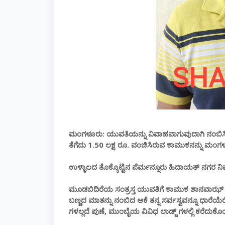
ಮಂಗಳೂರು: ಯುವತಿಯನ್ನು ವಿವಾಹವಾಗುವುದಾಗಿ ನಂಬಿಸಿ‌
ತೆಗೆದು 1.50 ಲಕ್ಷ ರೂ. ವಂಚಿಸಿರುವ ಕಾಮುಕನನ್ನು ಮಂಗಳೂ
ಉಳ್ಳಾಲದ ತೊಕ್ಕೊಟ್ಟಿನ ಪೆರ್ಮನ್ನೂರು ಹಿದಾಯತ್ ನಗರ
ಮೂಡಬಿದಿರೆಯ ಸಂತ್ರಸ್ತ ಯುವತಿಗೆ ಕಾಮುಕ ಶಾನವಾಝ್ 
ಬಣ್ಣದ ಮಾತನ್ನು ನಂಬಿದ ಆಕೆ ತನ್ನ ಸರ್ವಸ್ವವನ್ನೂ ಧಾರೆಯ
ಗಳಲ್ಲದೆ ಪುಣೆ, ಮುಂಬೈಯ ವಿವಿಧ ಲಾಡ್ಜ್ ಗಳಲ್ಲಿ ಕರೆದುಕೊ