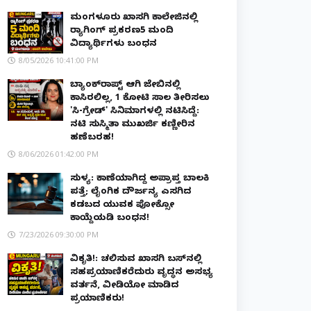
ಮಂಗಳೂರು ಖಾಸಗಿ ಕಾಲೇಜಿನಲ್ಲಿ
ರ‌್ಯಾಗಿಂಗ್ ಪ್ರಕರಣ5 ಮಂದಿ
ವಿದ್ಯಾರ್ಥಿಗಳು ಬಂಧನ
8/05/2026 10:41:00 PM
ಬ್ಯಾಂಕ್‌ರಾಪ್ಟ್‌ ಆಗಿ ಜೇಬಿನಲ್ಲಿ
ಕಾಸಿರಲಿಲ್ಲ, ₹1 ಕೋಟಿ ಸಾಲ ತೀರಿಸಲು
'ಸಿ-ಗ್ರೇಡ್' ಸಿನಿಮಾಗಳಲ್ಲಿ ನಟಿಸಿದ್ದೆ:
ನಟಿ ಸುಸ್ಮಿತಾ ಮುಖರ್ಜಿ ಕಣ್ಣೀರಿನ
ಹಣೆಬರಹ!
8/06/2026 01:42:00 PM
ಸುಳ್ಯ: ಕಾಣೆಯಾಗಿದ್ದ ಅಪ್ರಾಪ್ತ ಬಾಲಕಿ
ಪತ್ತೆ; ಲೈಂಗಿಕ ದೌರ್ಜನ್ಯ ಎಸಗಿದ
ಕಡಬದ ಯುವಕ ಪೋಕ್ಸೋ
ಕಾಯ್ದೆಯಡಿ ಬಂಧನ!
7/23/2026 09:30:00 PM
ವಿಕೃತಿ!: ಚಲಿಸುವ ಖಾಸಗಿ ಬಸ್‌ನಲ್ಲಿ
ಸಹಪ್ರಯಾಣಿಕರೆದುರು ವೃದ್ಧನ ಅಸಭ್ಯ
ವರ್ತನೆ, ವೀಡಿಯೋ ಮಾಡಿದ
ಪ್ರಯಾಣಿಕರು!