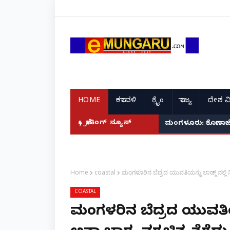
HOME
ಕರಾವಳಿ
ಕ್ರೈಂ
ರಾಜ್ಯ
ದೇಶ ವ
ಬ್ರೇಕಿಂಗ್ ನ್ಯೂಸ್
ಮಂಗಳೂರು: ಕೊಣಾಜೆಯಲ್
Home
coastal
ಮಂಗಳೂರಿನ ಬೆದ್ರದ ಯುವತಿಯನ್ನು ಲಾಡ್ಜ್ ನಲ್ಲಿ ನಿರ
COASTAL
ಮಂಗಳೂರಿನ ಬೆದ್ರದ ಯುವತಿಯನ