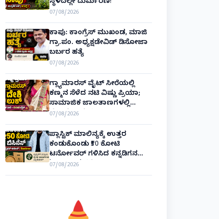
ಸ್ಥಳದಲ್ಲೇ ದುರ್ಮರಣ!
07/08/2026
ಕಾಪು: ಕಾಂಗ್ರೆಸ್ ಮುಖಂಡ, ಮಾಜಿ
ಗ್ರಾ.ಪಂ. ಅಧ್ಯಕ್ಷಡೇವಿಡ್ ಡಿಸೋಜಾ
ಬರ್ಬರ ಹತ್ಯೆ
07/08/2026
ಗ್ಲ್ಯಾಮಾರಸ್ ವೈಟ್‌ ಸೀರೆಯಲ್ಲಿ
ಕಣ್ಮನ ಸೆಳೆದ ನಟಿ ವಿಷ್ಣು ಪ್ರಿಯಾ;
ಸಾಮಾಜಿಕ ಜಾಲತಾಣಗಳಲ್ಲಿ
ಫೋಟೋ ವೈರಲ್!
07/08/2026
ಪ್ಲಾಸ್ಟಿಕ್ ಮಾಲಿನ್ಯಕ್ಕೆ ಉತ್ತರ
ಕಂಡುಕೊಂಡು ₹50 ಕೋಟಿ
ಟರ್ನೋವರ್ ಗಳಿಸಿದ ಕನ್ನಡಿಗನ
'ಬ್ಯಾಂಬ್ರೂ' ಕಥೆ!
07/08/2026