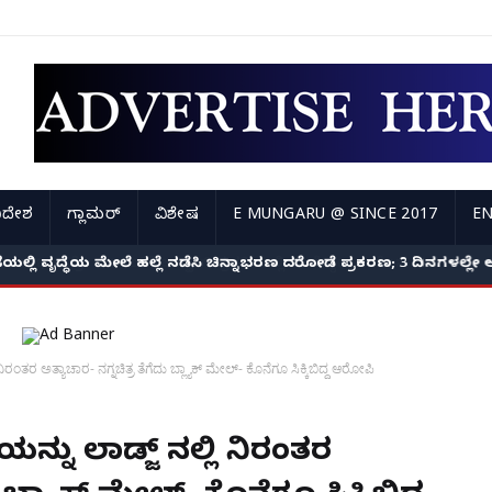
ಿದೇಶ
ಗ್ಲಾಮರ್
ವಿಶೇಷ
E MUNGARU @ SINCE 2017
EN
ಲಿ ವೃದ್ಧೆಯ ಮೇಲೆ ಹಲ್ಲೆ ನಡೆಸಿ ಚಿನ್ನಾಭರಣ ದರೋಡೆ ಪ್ರಕರಣ; 3 ದಿನಗಳಲ್ಲೇ 
ಂತರ ಅತ್ಯಾಚಾರ- ನಗ್ನಚಿತ್ರ ತೆಗೆದು ಬ್ಲ್ಯಾಕ್ ಮೇಲ್- ಕೊನೆಗೂ ಸಿಕ್ಕಿಬಿದ್ದ ಆರೋಪಿ
್ನು ಲಾಡ್ಜ್ ನಲ್ಲಿ ನಿರಂತರ