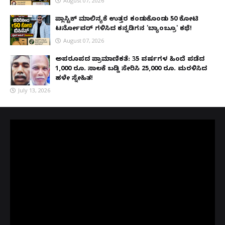
August 07, 2026
ಪ್ಲಾಸ್ಟಿಕ್ ಮಾಲಿನ್ಯಕ್ಕೆ ಉತ್ತರ ಕಂಡುಕೊಂಡು ₹50 ಕೋಟಿ
ಟರ್ನೋವರ್ ಗಳಿಸಿದ ಕನ್ನಡಿಗನ 'ಬ್ಯಾಂಬ್ರೂ' ಕಥೆ!
August 07, 2026
ಅಪರೂಪದ ಪ್ರಾಮಾಣಿಕತೆ: 35 ವರ್ಷಗಳ ಹಿಂದೆ ಪಡೆದ
1,000 ರೂ. ಸಾಲಕ್ಕೆ ಬಡ್ಡಿ ಸೇರಿಸಿ 25,000 ರೂ. ಮರಳಿಸಿದ
ಹಳೇ ಸ್ನೇಹಿತ!
July 13, 2026