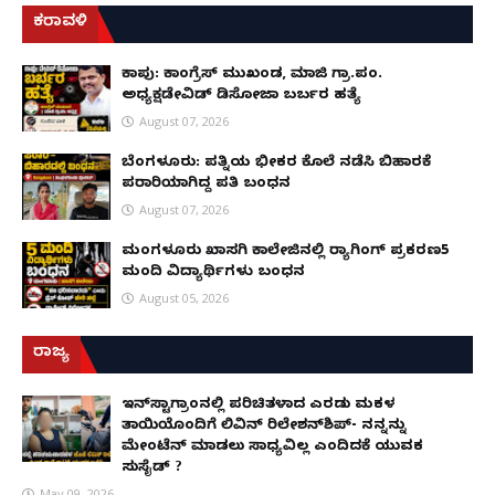
ಕರಾವಳಿ
ಕಾಪು: ಕಾಂಗ್ರೆಸ್ ಮುಖಂಡ, ಮಾಜಿ ಗ್ರಾ.ಪಂ.
ಅಧ್ಯಕ್ಷಡೇವಿಡ್ ಡಿಸೋಜಾ ಬರ್ಬರ ಹತ್ಯೆ
August 07, 2026
ಬೆಂಗಳೂರು: ಪತ್ನಿಯ ಭೀಕರ ಕೊಲೆ ನಡೆಸಿ ಬಿಹಾರಕ್ಕೆ
ಪರಾರಿಯಾಗಿದ್ದ ಪತಿ ಬಂಧನ
August 07, 2026
ಮಂಗಳೂರು ಖಾಸಗಿ ಕಾಲೇಜಿನಲ್ಲಿ ರ‌್ಯಾಗಿಂಗ್ ಪ್ರಕರಣ5
ಮಂದಿ ವಿದ್ಯಾರ್ಥಿಗಳು ಬಂಧನ
August 05, 2026
ರಾಜ್ಯ
ಇನ್​ಸ್ಟಾಗ್ರಾಂನಲ್ಲಿ ಪರಿಚಿತಳಾದ ಎರಡು ಮಕ್ಕಳ
ತಾಯಿಯೊಂದಿಗೆ ಲಿವಿನ್ ರಿಲೇಶನ್​ಶಿಪ್- ನನ್ನನ್ನು
ಮೇಂಟೆನ್ ಮಾಡಲು ಸಾಧ್ಯವಿಲ್ಲ ಎಂದಿದಕ್ಕೆ ಯುವಕ
ಸುಸೈಡ್ ?
May 09, 2026