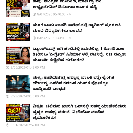
ಕಾಪು: ಕಾಂಗ್ರೆಸ್ ಮುಖಂಡ, ಮಾಜಿ ಗ್ರಾ.ಪಂ.
ಅಧ್ಯಕ್ಷಡೇವಿಡ್ ಡಿಸೋಜಾ ಬರ್ಬರ ಹತ್ಯೆ
8/07/2026 05:40:00 PM
ಮಂಗಳೂರು ಖಾಸಗಿ ಕಾಲೇಜಿನಲ್ಲಿ ರ‌್ಯಾಗಿಂಗ್ ಪ್ರಕರಣ5
ಮಂದಿ ವಿದ್ಯಾರ್ಥಿಗಳು ಬಂಧನ
8/05/2026 10:41:00 PM
ಬ್ಯಾಂಕ್‌ರಾಪ್ಟ್‌ ಆಗಿ ಜೇಬಿನಲ್ಲಿ ಕಾಸಿರಲಿಲ್ಲ, ₹1 ಕೋಟಿ ಸಾಲ
ತೀರಿಸಲು 'ಸಿ-ಗ್ರೇಡ್' ಸಿನಿಮಾಗಳಲ್ಲಿ ನಟಿಸಿದ್ದೆ: ನಟಿ ಸುಸ್ಮಿತಾ
ಮುಖರ್ಜಿ ಕಣ್ಣೀರಿನ ಹಣೆಬರಹ!
8/06/2026 01:42:00 PM
ಸುಳ್ಯ: ಕಾಣೆಯಾಗಿದ್ದ ಅಪ್ರಾಪ್ತ ಬಾಲಕಿ ಪತ್ತೆ; ಲೈಂಗಿಕ
ದೌರ್ಜನ್ಯ ಎಸಗಿದ ಕಡಬದ ಯುವಕ ಪೋಕ್ಸೋ
ಕಾಯ್ದೆಯಡಿ ಬಂಧನ!
7/23/2026 09:30:00 PM
ವಿಕೃತಿ!: ಚಲಿಸುವ ಖಾಸಗಿ ಬಸ್‌ನಲ್ಲಿ ಸಹಪ್ರಯಾಣಿಕರೆದುರು
ವೃದ್ಧನ ಅಸಭ್ಯ ವರ್ತನೆ, ವೀಡಿಯೋ ಮಾಡಿದ
ಪ್ರಯಾಣಿಕರು!
8/01/2026 07:52:00 PM