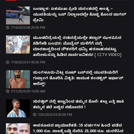
ಬಂಟ್ವಾಳ: ಏಕಮುಖ ಪ್ರೀತಿ ದುರಂತದಲ್ಲಿ ಅಂತ್ಯ –
ಯುವತಿಯನ್ನು ಬಸ್ ನಿಲ್ದಾಣದಲ್ಲೇ ಕೊಚ್ಚಿ ಕೊಂದ ಪಾಗಲ್
ಪ್ರೇಮಿ
7/16/2026 08:29:00 PM
ಮೂಡಬಿದ್ರೆಯಲ್ಲಿ ನಡುರಸ್ತೆಯಲ್ಲೇ ತಲ್ವಾರ್ ಝಳಪಿಸಿದ
ಕಿಡಿಗೇಡಿ ಬಂಧನ: ಮೊಬೈಲ್ ಮಳಿಗೆಗೆ ನುಗ್ಗಿ
ಮಾರಕಾಸ್ತ್ರದಿಂದ ನೌಕರರಿಗೆ ಧಮ್ಕಿ; ಹರಸಾಹಸಪಟ್ಟು
ಖದೀಮನನ್ನು ಹಿಡಿದ ಸಾರ್ವಜನಿಕರು! ( CCTV VIDEO)
7/18/2026 07:43:00 PM
ಮಂಗಳೂರು-ವಿಟ್ಲ ರೂಟ್ ಬಸ್‌ನಲ್ಲಿ ಯುವತಿಯರಿಗೆ
ಗುಪ್ತಾಂಗ ತೋರಿಸಿ ವಿಕೃತಿ: ಕಾಮುಕ ಕಂಡಕ್ಟರ್ ಇರ್ಫಾನ್
ಅರೆಸ್ಟ್!
7/11/2026 09:15:00 AM
ಸುರತ್ಕಲ್ ನಲ್ಲಿ ಅಣ್ಣನಿಂದ ತಮ್ಮನ ಕೊಲೆ: ಕಲ್ಲು ಎತ್ತಿ ಹಾಕಿ
ತಮ್ಮನ ತಲೆ ಜಜ್ಜಿದ ಸಹೋದರ !
7/20/2026 03:00:00 PM
ಅಪರೂಪದ ಪ್ರಾಮಾಣಿಕತೆ: 35 ವರ್ಷಗಳ ಹಿಂದೆ ಪಡೆದ
1,000 ರೂ. ಸಾಲಕ್ಕೆ ಬಡ್ಡಿ ಸೇರಿಸಿ 25,000 ರೂ. ಮರಳಿಸಿದ