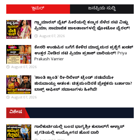
ಗ್ಲಾಮರ್
ಜನಪ್ರಿಯ ಸುದ್ದಿ
ಗ್ಲ್ಯಾಮಾರಸ್ ವೈಟ್‌ ಸೀರೆಯಲ್ಲಿ ಕಣ್ಮನ ಸೆಳೆದ ನಟಿ ವಿಷ್ಣು
ಪ್ರಿಯಾ; ಸಾಮಾಜಿಕ ಜಾಲತಾಣಗಳಲ್ಲಿ ಫೋಟೋ ವೈರಲ್!
August 07, 2026
ಕೇಸರಿ ಉಡುಪಿನ ಬಗೆಗೆ ಕೇಳಿದ ಮಾಧ್ಯಮದ ಪ್ರಶ್ನೆಗೆ ಖಡಕ್
ಉತ್ತರ ನೀಡಿದ ನಟಿ ಪ್ರಿಯಾ ಪ್ರಕಾಶ್ ವಾರಿಯರ್! Priya
Prakash Varrier
August 07, 2026
'ಶಾಂತಿ ಕ್ರಾಂತಿ' ರೀ-ರಿಲೀಸ್ ಟ್ರೆಂಡ್ ನಡುವೆಯೇ
ಶುರುವಾಯ್ತು ಆತಂಕ: ಚಿತ್ರಮಂದಿರಕ್ಕೆ ಪ್ರೇಕ್ಷಕರು ಬರ್ತಾರಾ?
ಬಾಕ್ಸ್ ಆಫೀಸ್ ಸವಾಲುಗಳು ಹೀಗಿವೆ!
August 07, 2026
ವಿಶೇಷ
ಗಾಲಿಕುರ್ಚಿಯಲ್ಲಿ ಬಂದ ಭಾಗ್ಯಶ್ರೀ ಕುಲಾಲ್‌ಗೆ ಆಳ್ವಾಸ್
ಪ್ರಗತಿಯಲ್ಲಿ ಉದ್ಯೋಗದ ಹೊಸ ದಾರಿ