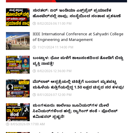
ಸುರತ್ಕಲ್: ಏರ್ ಇಂಡಿಯಾ ಎಕ್ಸ್‌ಪ್ರೆಸ್ ಪ್ರಯಾಣಿಕ
ಹೋಟೆಲ್‌ನಲ್ಲಿ ಸಾವು; ಸಂಸ್ಥೆಯಿಂದ ಸಂತಾಪ ಪ್ರಕಟಣೆ
8/02/2026 06:11:00 PM
IEEE International Conference at Sahyadri College
of Engineering and Management
11/21/2024 11:14:00 PM
ಬಂಟ್ವಾಳ: ಧೋ ಮಳೆಗೆ ಕಾಲುಸಂಕದಿಂದ ತೋಡಿಗೆ ಬಿದ್ದು
ವ್ಯಕ್ತಿ ನಾಪತ್ತೆ!
8/02/2026 12:36:00 PM
ವೆನ್‌ಲಾಕ್ ಆಸ್ಪತ್ರೆಯಲ್ಲಿ ಚಿಕಿತ್ಸೆಗೆ ಬಂದಾಗ ಮೃತಪಟ್ಟ
ಮಹಿಳೆಯ ಕುತ್ತಿಗೆಯಲ್ಲಿದ್ದ ₹1.50 ಲಕ್ಷದ ಚಿನ್ನದ ಸರ ಕಳವು!
8/01/2026 07:12:00 PM
ಮಂಗಳೂರು: ಕಾಲೇಜು ಜೂನಿಯರ್‌ಗಳ ಮೇಲೆ
ಸೀನಿಯರ್‌ಗಳಿಂದ ಹಲ್ಲೆ; ರ‌್ಯಾಗಿಂಗ್ ಶಂಕೆ – ಪೊಲೀಸ್
ಕಮಿಷನರ್ ಸ್ಪಷ್ಟನೆ!
8/05/2026 09:17:00 AM