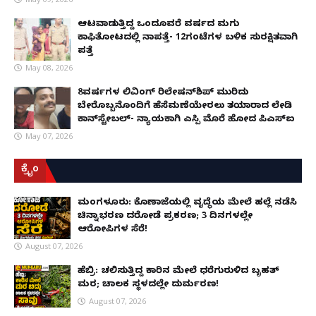
ಆಟವಾಡುತ್ತಿದ್ದ ಒಂದೂವರೆ ವರ್ಷದ ಮಗು
ಕಾಫಿತೋಟದಲ್ಲಿ ನಾಪತ್ತೆ- 12ಗಂಟೆಗಳ ಬಳಿಕ ಸುರಕ್ಷಿತವಾಗಿ
ಪತ್ತೆ
May 08, 2026
8ವರ್ಷಗಳ ಲಿವಿಂಗ್‌ ರಿಲೇಷನ್‌ಶಿಪ್ ಮುರಿದು
ಬೇರೊಬ್ಬನೊಂದಿಗೆ ಹೆಸೆಮಣೆಯೇರಲು ತಯಾರಾದ ಲೇಡಿ
ಕಾನ್‌ಸ್ಟೇಬಲ್- ನ್ಯಾಯಕ್ಕಾಗಿ ಎಸ್ಪಿ ಮೊರೆ ಹೋದ ಪಿಎಸ್ಐ
May 07, 2026
ಕ್ರೈಂ
ಮಂಗಳೂರು: ಕೊಣಾಜೆಯಲ್ಲಿ ವೃದ್ಧೆಯ ಮೇಲೆ ಹಲ್ಲೆ ನಡೆಸಿ
ಚಿನ್ನಾಭರಣ ದರೋಡೆ ಪ್ರಕರಣ; 3 ದಿನಗಳಲ್ಲೇ
ಆರೋಪಿಗಳ ಸೆರೆ!
August 07, 2026
ಹೆಬ್ರಿ: ಚಲಿಸುತ್ತಿದ್ದ ಕಾರಿನ ಮೇಲೆ ಧರೆಗುರುಳಿದ ಬೃಹತ್
ಮರ; ಚಾಲಕ ಸ್ಥಳದಲ್ಲೇ ದುರ್ಮರಣ!
August 07, 2026