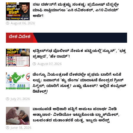
ನಟ ದರ್ಶನ್‌ಗೆ ಮತ್ತಷ್ಟು ಸಂಕಷ್ಟ: ಪ್ರದೋಷ್ ಬೆನ್ನಲ್ಲೇ
ಮಾಫಿ ಸಾಕ್ಷಿಯಾಗಲು 'ಎ8 ರವಿಶಂಕರ್, ಎ10 ವಿನಯ್'
ಅರ್ಜಿ!
August 06, 2026
ದೇಶ ವಿದೇಶ
ಛತ್ತೀಸ್‌ಗಢ ಪೊಲೀಸ್ ನೇಮಕ ಪಟ್ಟಿಯಲ್ಲಿ‘ನ್ಯೂಸ್’, ‘ಭಕ್ತ
ಪ್ರಹ್ಲಾದ’, ‘ಹೇ ರಾಮ್’!
August 07, 2026
ಡೆಂಗ್ಯೂ ನಿಯಂತ್ರಣಕ್ಕೆ ದೇಶದಲ್ಲೇ ಪ್ರಥಮ ಬಾರಿಗೆ ಲಸಿಕೆ
ಲಭ್ಯ: ಜಪಾನ್‌ನ 'ಕ್ಯು ಡೆಂಗಾ' ಮಾರಾಟಕ್ಕೆ ಕೇಂದ್ರದ ಗ್ರೀನ್
ಸಿಗ್ನಲ್; ಯಾರಿಗೆ ಸೂಕ್ತ? ಎಷ್ಟು ಡೋಸ್? ಇಲ್ಲಿದೆ ಕಂಪ್ಲೀಟ್
ಡಿಟೇಲ್ಸ್!
July 21, 2026
ವಾಯುಪಡೆ ಅಧಿಕಾರಿ ಪತ್ನಿಗೆ ಅಮಲು ಪದಾರ್ಥ ನೀಡಿ
ಅತ್ಯಾಚಾರ- ವೀಡಿಯೋ ಇಟ್ಟುಕೊಂಡು ಬ್ಲ್ಯಾಕ್‌ಮೇಲ್,
ಬಲವಂತದ ಮತಾಂತರಕ್ಕೆ ಯತ್ನ, ಇಬ್ಬರು ಅರೆಸ್ಟ್
June 18, 2026