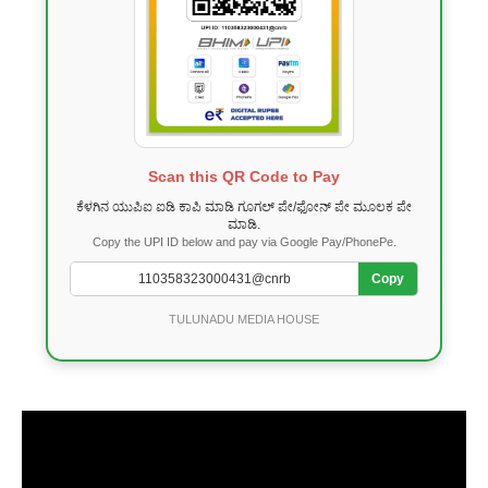
Scan this QR Code to Pay
ಕೆಳಗಿನ ಯುಪಿಐ ಐಡಿ ಕಾಪಿ ಮಾಡಿ ಗೂಗಲ್ ಪೇ/ಫೋನ್ ಪೇ ಮೂಲಕ ಪೇ
ಮಾಡಿ.
Copy the UPI ID below and pay via Google Pay/PhonePe.
Copy
TULUNADU MEDIA HOUSE