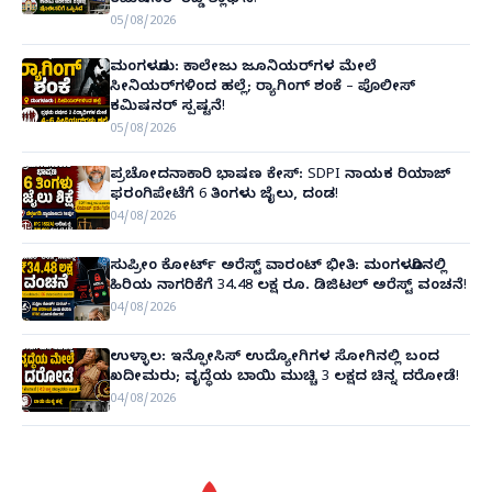
ಕಮಿಷನರ್ ರೆಡ್ಡಿ ಶ್ಲಾಘನೆ!
05/08/2026
ಮಂಗಳೂರು: ಕಾಲೇಜು ಜೂನಿಯರ್‌ಗಳ ಮೇಲೆ
ಸೀನಿಯರ್‌ಗಳಿಂದ ಹಲ್ಲೆ; ರ‌್ಯಾಗಿಂಗ್ ಶಂಕೆ – ಪೊಲೀಸ್
ಕಮಿಷನರ್ ಸ್ಪಷ್ಟನೆ!
05/08/2026
ಪ್ರಚೋದನಾಕಾರಿ ಭಾಷಣ ಕೇಸ್: SDPI ನಾಯಕ ರಿಯಾಜ್
ಫರಂಗಿಪೇಟೆಗೆ 6 ತಿಂಗಳು ಜೈಲು, ದಂಡ!
04/08/2026
ಸುಪ್ರೀಂ ಕೋರ್ಟ್ ಅರೆಸ್ಟ್ ವಾರಂಟ್ ಭೀತಿ: ಮಂಗಳೂರಿನಲ್ಲಿ
ಹಿರಿಯ ನಾಗರಿಕೆಗೆ 34.48 ಲಕ್ಷ ರೂ. ಡಿಜಿಟಲ್ ಅರೆಸ್ಟ್ ವಂಚನೆ!
04/08/2026
ಉಳ್ಳಾಲ: ಇನ್ಫೋಸಿಸ್ ಉದ್ಯೋಗಿಗಳ ಸೋಗಿನಲ್ಲಿ ಬಂದ
ಖದೀಮರು; ವೃದ್ಧೆಯ ಬಾಯಿ ಮುಚ್ಚಿ 3 ಲಕ್ಷದ ಚಿನ್ನ ದರೋಡೆ!
04/08/2026