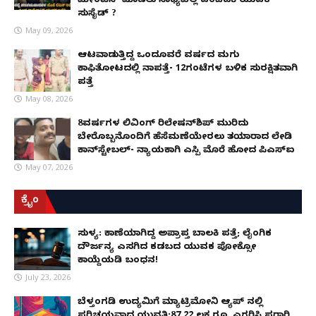
ಮೇಂಟೆನ್ ಮಾಡಲು ಸಾಧ್ಯವಿಲ್ಲ ಎಂದಿದಕ್ಕೆ ಯುವಕ
ಸುಸೈಡ್ ?
May 09, 2026
ಆಟವಾಡುತ್ತಿದ್ದ ಒಂದೂವರೆ ವರ್ಷದ ಮಗು
ಕಾಫಿತೋಟದಲ್ಲಿ ನಾಪತ್ತೆ- 12ಗಂಟೆಗಳ ಬಳಿಕ ಸುರಕ್ಷಿತವಾಗಿ
ಪತ್ತೆ
May 08, 2026
8ವರ್ಷಗಳ ಲಿವಿಂಗ್‌ ರಿಲೇಷನ್‌ಶಿಪ್ ಮುರಿದು
ಬೇರೊಬ್ಬನೊಂದಿಗೆ ಹೆಸೆಮಣೆಯೇರಲು ತಯಾರಾದ ಲೇಡಿ
ಕಾನ್‌ಸ್ಟೇಬಲ್- ನ್ಯಾಯಕ್ಕಾಗಿ ಎಸ್ಪಿ ಮೊರೆ ಹೋದ ಪಿಎಸ್ಐ
May 07, 2026
ಕ್ರೈಂ
ಸುಳ್ಯ: ಕಾಣೆಯಾಗಿದ್ದ ಅಪ್ರಾಪ್ತ ಬಾಲಕಿ ಪತ್ತೆ; ಲೈಂಗಿಕ
ದೌರ್ಜನ್ಯ ಎಸಗಿದ ಕಡಬದ ಯುವಕ ಪೋಕ್ಸೋ
ಕಾಯ್ದೆಯಡಿ ಬಂಧನ!
July 23, 2026
ಬೆಳ್ತಂಗಡಿ ಉದ್ಯಮಿಗೆ ಮ್ಯಾಟ್ರಿಮೋನಿ ಆ್ಯಪ್ ನಲ್ಲಿ