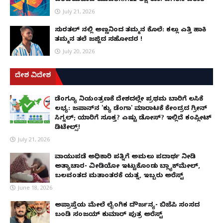
ಪರಿಚಯವಾದ ಯುವತಿ:87.22 ಲಕ್ಷ ರೂ. ಎಗರಿಸಿ ಪರಾರಿ
July 21, 2026
ಸುರತ್ಕಲ್ ನಲ್ಲಿ ಅಣ್ಣನಿಂದ ತಮ್ಮನ ಕೊಲೆ: ಕಲ್ಲು ಎತ್ತಿ ಹಾಕಿ
ತಮ್ಮನ ತಲೆ ಜಜ್ಜಿದ ಸಹೋದರ !
July 20, 2026
ದೇಶ ವಿದೇಶ
ಡೆಂಗ್ಯೂ ನಿಯಂತ್ರಣಕ್ಕೆ ದೇಶದಲ್ಲೇ ಪ್ರಥಮ ಬಾರಿಗೆ ಲಸಿಕೆ
ಲಭ್ಯ: ಜಪಾನ್‌ನ 'ಕ್ಯು ಡೆಂಗಾ' ಮಾರಾಟಕ್ಕೆ ಕೇಂದ್ರದ ಗ್ರೀನ್
ಸಿಗ್ನಲ್; ಯಾರಿಗೆ ಸೂಕ್ತ? ಎಷ್ಟು ಡೋಸ್? ಇಲ್ಲಿದೆ ಕಂಪ್ಲೀಟ್
ಡಿಟೇಲ್ಸ್!
July 21, 2026
ವಾಯುಪಡೆ ಅಧಿಕಾರಿ ಪತ್ನಿಗೆ ಅಮಲು ಪದಾರ್ಥ ನೀಡಿ
ಅತ್ಯಾಚಾರ- ವೀಡಿಯೋ ಇಟ್ಟುಕೊಂಡು ಬ್ಲ್ಯಾಕ್‌ಮೇಲ್,
ಬಲವಂತದ ಮತಾಂತರಕ್ಕೆ ಯತ್ನ, ಇಬ್ಬರು ಅರೆಸ್ಟ್
June 18, 2026
ಅಪ್ರಾಪ್ತೆಯ ಮೇಲೆ ಲೈಂಗಿಕ ದೌರ್ಜನ್ಯ- ಬಿಜೆಪಿ ಸಂಸದ
ಬಂಡಿ ಸಂಜಯ್ ಕುಮಾರ್ ಪುತ್ರ ಅರೆಸ್ಟ್