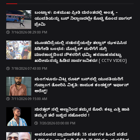
ಬಂಟ್ವಾಳ: ಏಕಮುಖ ಪ್ರೀತಿ ದುರಂತದಲ್ಲಿ ಅಂತ್ಯ –
ಯುವತಿಯನ್ನು ಬಸ್ ನಿಲ್ದಾಣದಲ್ಲೇ ಕೊಚ್ಚಿ ಕೊಂದ ಪಾಗಲ್
ಪ್ರೇಮಿ
7/16/2026 08:29:00 PM
ಮೂಡಬಿದ್ರೆಯಲ್ಲಿ ನಡುರಸ್ತೆಯಲ್ಲೇ ತಲ್ವಾರ್ ಝಳಪಿಸಿದ
ಕಿಡಿಗೇಡಿ ಬಂಧನ: ಮೊಬೈಲ್ ಮಳಿಗೆಗೆ ನುಗ್ಗಿ
ಮಾರಕಾಸ್ತ್ರದಿಂದ ನೌಕರರಿಗೆ ಧಮ್ಕಿ; ಹರಸಾಹಸಪಟ್ಟು
ಖದೀಮನನ್ನು ಹಿಡಿದ ಸಾರ್ವಜನಿಕರು! ( CCTV VIDEO)
7/18/2026 07:43:00 PM
ಮಂಗಳೂರು-ವಿಟ್ಲ ರೂಟ್ ಬಸ್‌ನಲ್ಲಿ ಯುವತಿಯರಿಗೆ
ಗುಪ್ತಾಂಗ ತೋರಿಸಿ ವಿಕೃತಿ: ಕಾಮುಕ ಕಂಡಕ್ಟರ್ ಇರ್ಫಾನ್
ಅರೆಸ್ಟ್!
7/11/2026 09:15:00 AM
ಸುರತ್ಕಲ್ ನಲ್ಲಿ ಅಣ್ಣನಿಂದ ತಮ್ಮನ ಕೊಲೆ: ಕಲ್ಲು ಎತ್ತಿ ಹಾಕಿ
ತಮ್ಮನ ತಲೆ ಜಜ್ಜಿದ ಸಹೋದರ !
7/20/2026 03:00:00 PM
ಅಪರೂಪದ ಪ್ರಾಮಾಣಿಕತೆ: 35 ವರ್ಷಗಳ ಹಿಂದೆ ಪಡೆದ