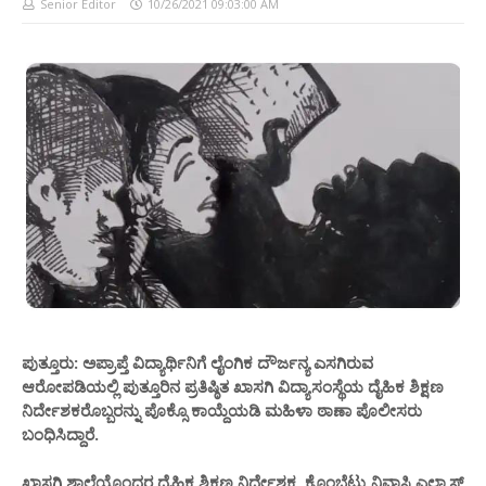
Senior Editor
10/26/2021 09:03:00 AM
ಪುತ್ತೂರು: ಅಪ್ರಾಪ್ತೆ ವಿದ್ಯಾರ್ಥಿನಿಗೆ ಲೈಂಗಿಕ ದೌರ್ಜನ್ಯ ಎಸಗಿರುವ
ಆರೋಪಡಿಯಲ್ಲಿ ಪುತ್ತೂರಿನ ಪ್ರತಿಷ್ಠಿತ ಖಾಸಗಿ ವಿದ್ಯಾಸಂಸ್ಥೆಯ ದೈಹಿಕ ಶಿಕ್ಷಣ
ನಿರ್ದೇಶಕರೊಬ್ಬರನ್ನು ಪೊಕ್ಸೊ ಕಾಯ್ದೆಯಡಿ ಮಹಿಳಾ ಠಾಣಾ ಪೊಲೀಸರು
ಬಂಧಿಸಿದ್ದಾರೆ.
ಖಾಸಗಿ ಶಾಲೆಯೊಂದರ ದೈಹಿಕ ಶಿಕ್ಷಣ ನಿರ್ದೇಶಕ, ಕೊಂಬೆಟ್ಟು ನಿವಾಸಿ ಎಲ್ಯಾಸ್