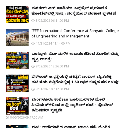
ಸುರತ್ಕಲ್: ಏರ್ ಇಂಡಿಯಾ ಎಕ್ಸ್‌ಪ್ರೆಸ್ ಪ್ರಯಾಣಿಕ
ಹೋಟೆಲ್‌ನಲ್ಲಿ ಸಾವು; ಸಂಸ್ಥೆಯಿಂದ ಸಂತಾಪ ಪ್ರಕಟಣೆ
8/02/2026 06:11:00 PM
IEEE International Conference at Sahyadri College
of Engineering and Management
11/21/2024 11:14:00 PM
ಬಂಟ್ವಾಳ: ಧೋ ಮಳೆಗೆ ಕಾಲುಸಂಕದಿಂದ ತೋಡಿಗೆ ಬಿದ್ದು
ವ್ಯಕ್ತಿ ನಾಪತ್ತೆ!
8/02/2026 12:36:00 PM
ವೆನ್‌ಲಾಕ್ ಆಸ್ಪತ್ರೆಯಲ್ಲಿ ಚಿಕಿತ್ಸೆಗೆ ಬಂದಾಗ ಮೃತಪಟ್ಟ
ಮಹಿಳೆಯ ಕುತ್ತಿಗೆಯಲ್ಲಿದ್ದ ₹1.50 ಲಕ್ಷದ ಚಿನ್ನದ ಸರ ಕಳವು!
8/01/2026 07:12:00 PM
ಮಂಗಳೂರು: ಕಾಲೇಜು ಜೂನಿಯರ್‌ಗಳ ಮೇಲೆ
ಸೀನಿಯರ್‌ಗಳಿಂದ ಹಲ್ಲೆ; ರ‌್ಯಾಗಿಂಗ್ ಶಂಕೆ – ಪೊಲೀಸ್
ಕಮಿಷನರ್ ಸ್ಪಷ್ಟನೆ!
8/05/2026 09:17:00 AM
ಸುಳ್ಯ: ಕಾಣೆಯಾಗಿದ್ದ ಅಪ್ರಾಪ್ತ ಬಾಲಕಿ ಪತ್ತೆ; ಲೈಂಗಿಕ