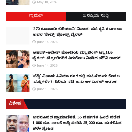
May 18, 2026
ಗ್ಲಾಮರ್
ಜನಪ್ರಿಯ ಸುದ್ದಿ
'370 ರೂಪಾಯಿ ಬಿರಿಯಾನಿ' ವಿವಾದ: ನಟಿ ಕೃತಿ ಕರ್ಬಂದಾ
ಅವರ 'ಸೇವ್ಜ್' ಪೋಸ್ಟ್ ವೈರಲ್
June 14, 2026
ಆಹಾನ್-ಅನೀತ್ ಜೋಡಿಯ ಮ್ಯಾಚಿಂಗ್ ಟ್ಯಾಟೂ
ವೈರಲ್: ಟ್ರೋಲಿಗರಿಗೆ ತಿರುಗೇಟು ನೀಡಿದ ಮೌನಿ ರಾಯ್
June 14, 2026
'ಪೆಡ್ಡಿ' ವಿವಾದ: ಸಿನಿಮಾ ರಂಗದಲ್ಲಿ ಮಹಿಳೆಯರು ಕೇವಲ
'ವಸ್ತುಗಳೇ'?: ಹಿರಿಯ ನಟಿ ಅನು ಅಗರ್ವಾಲ್ ಆತಂಕ
June 13, 2026
ವಿಶೇಷ
ಅಪರೂಪದ ಪ್ರಾಮಾಣಿಕತೆ: 35 ವರ್ಷಗಳ ಹಿಂದೆ ಪಡೆದ
1,000 ರೂ. ಸಾಲಕ್ಕೆ ಬಡ್ಡಿ ಸೇರಿಸಿ 25,000 ರೂ. ಮರಳಿಸಿದ
ಹಳೇ ಸ್ನೇಹಿತ!