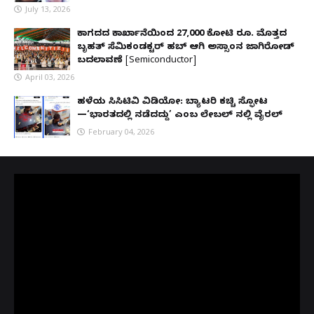
July 13, 2026
ಕಾಗದದ ಕಾರ್ಖಾನೆಯಿಂದ 27,000 ಕೋಟಿ ರೂ. ಮೊತ್ತದ
ಬೃಹತ್ ಸೆಮಿಕಂಡಕ್ಟರ್ ಹಬ್ ಆಗಿ ಅಸ್ಸಾಂನ ಜಾಗಿರೋಡ್
ಬದಲಾವಣೆ [Semiconductor]
April 03, 2026
ಹಳೆಯ ಸಿಸಿಟಿವಿ ವಿಡಿಯೋ: ಬ್ಯಾಟರಿ ಕಚ್ಚಿ ಸ್ಫೋಟ
—‘ಭಾರತದಲ್ಲಿ ನಡೆದದ್ದು’ ಎಂಬ ಲೇಬಲ್ ನಲ್ಲಿ ವೈರಲ್
February 04, 2026