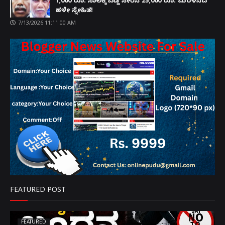
1,000 ರೂ. ಸಾಲಕ್ಕೆ ಬಡ್ಡಿ ಸೇರಿಸಿ 25,000 ರೂ. ಮರಳಿಸಿದ
ಹಳೇ ಸ್ನೇಹಿತ!
7/13/2026 11:11:00 AM
FEATURED POST
FEATURED