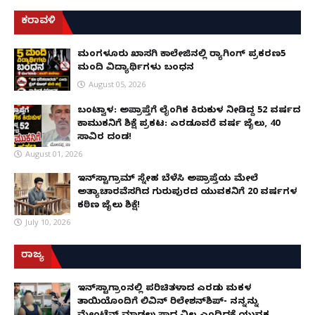
ಕರಾವಳಿ
ಮಂಗಳೂರು ಖಾಸಗಿ ಕಾಲೇಜಿನಲ್ಲಿ ರ‌್ಯಾಗಿಂಗ್ ಪ್ರಕರಣ5
ಮಂದಿ ವಿದ್ಯಾರ್ಥಿಗಳು ಬಂಧನ
August 05, 2026
ಬಂಟ್ವಾಳ: ಅಪ್ರಾಪ್ತೆಗೆ ಲೈಂಗಿಕ ಕಿರುಕುಳ ನೀಡಿದ್ದ 52 ವರ್ಷದ
ಕಾಮುಕನಿಗೆ ಶಿಕ್ಷೆ ಪ್ರಕಟ: ಎರಡೂವರೆ ವರ್ಷ ಜೈಲು, ₹40
ಸಾವಿರ ದಂಡ!
August 01, 2026
ಇನ್‌ಸ್ಟಾಗ್ರಾಮ್ ಸ್ನೇಹ ಬೆಳೆಸಿ ಅಪ್ರಾಪ್ತೆಯ ಮೇಲೆ
ಅತ್ಯಾಚಾರವೆಸಗಿದ ಗುರುಪುರದ ಯುವಕನಿಗೆ 20 ವರ್ಷಗಳ
ಕಠಿಣ ಜೈಲು ಶಿಕ್ಷೆ!
July 10, 2026
ರಾಜ್ಯ
ಇನ್​ಸ್ಟಾಗ್ರಾಂನಲ್ಲಿ ಪರಿಚಿತಳಾದ ಎರಡು ಮಕ್ಕಳ
ತಾಯಿಯೊಂದಿಗೆ ಲಿವಿನ್ ರಿಲೇಶನ್​ಶಿಪ್- ನನ್ನನ್ನು