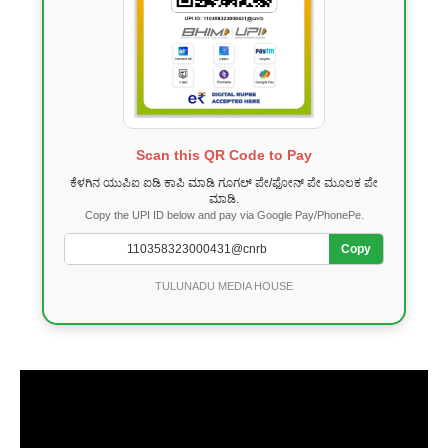
Scan this QR Code to Pay
ಕೆಳಗಿನ ಯುಪಿಐ ಐಡಿ ಕಾಪಿ ಮಾಡಿ ಗೂಗಲ್ ಪೇ/ಫೋನ್ ಪೇ ಮೂಲಕ ಪೇ
ಮಾಡಿ.
Copy the UPI ID below and pay via Google Pay/PhonePe.
Copy
TULUNADU MEDIA HOUSE