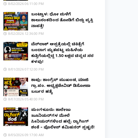
8/02/2026 06:11:00 PM
ಬಂಟ್ವಾಳ: ಧೋ ಮಳೆಗೆ
ಕಾಲುಸಂಕದಿಂದ ತೋಡಿಗೆ ಬಿದ್ದು ವ್ಯಕ್ತಿ
ನಾಪತ್ತೆ!
8/02/2026 12:36:00 PM
ವೆನ್‌ಲಾಕ್ ಆಸ್ಪತ್ರೆಯಲ್ಲಿ ಚಿಕಿತ್ಸೆಗೆ
ಬಂದಾಗ ಮೃತಪಟ್ಟ ಮಹಿಳೆಯ
ಕುತ್ತಿಗೆಯಲ್ಲಿದ್ದ ₹1.50 ಲಕ್ಷದ ಚಿನ್ನದ ಸರ
ಕಳವು!
8/01/2026 07:12:00 PM
ಕಾಪು: ಕಾಂಗ್ರೆಸ್ ಮುಖಂಡ, ಮಾಜಿ
ಗ್ರಾ.ಪಂ. ಅಧ್ಯಕ್ಷಡೇವಿಡ್ ಡಿಸೋಜಾ
ಬರ್ಬರ ಹತ್ಯೆ
8/07/2026 05:40:00 PM
ಮಂಗಳೂರು: ಕಾಲೇಜು
ಜೂನಿಯರ್‌ಗಳ ಮೇಲೆ
ಸೀನಿಯರ್‌ಗಳಿಂದ ಹಲ್ಲೆ; ರ‌್ಯಾಗಿಂಗ್
ಶಂಕೆ – ಪೊಲೀಸ್ ಕಮಿಷನರ್ ಸ್ಪಷ್ಟನೆ!
8/05/2026 09:17:00 AM