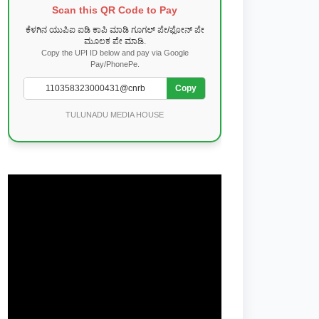
Scan this QR Code to Pay
ಕೆಳಗಿನ ಯುಪಿಐ ಐಡಿ ಕಾಪಿ ಮಾಡಿ ಗೂಗಲ್ ಪೇ/ಫೋನ್ ಪೇ
ಮೂಲಕ ಪೇ ಮಾಡಿ.
Copy the UPI ID below and pay via Google
Pay/PhonePe.
Copy
TULUNADU MEDIA HOUSE