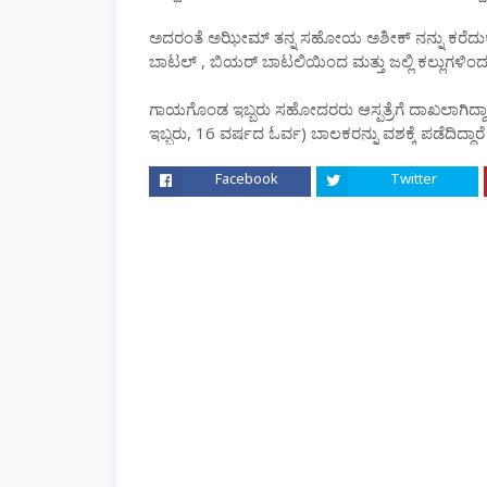
ಅದರಂತೆ ಅಝೀಮ್ ತನ್ನ ಸಹೋಯ ಅಶೀಕ್ ನನ್ನು ಕರೆದು
ಬಾಟಲ್ , ಬಿಯರ್ ಬಾಟಲಿಯಿಂದ ಮತ್ತು ಜಲ್ಲಿ ಕಲ್ಲುಗಳಿಂದ 
ಗಾಯಗೊಂಡ ಇಬ್ಬರು ಸಹೋದರರು ಆಸ್ಪತ್ರೆಗೆ ದಾಖಲಾಗಿದ್ದ
ಇಬ್ಬರು, 16 ವರ್ಷದ ಓರ್ವ) ಬಾಲಕರನ್ನು ವಶಕ್ಕೆ ಪಡೆದಿದ್ದಾರೆ
Facebook
Twitter