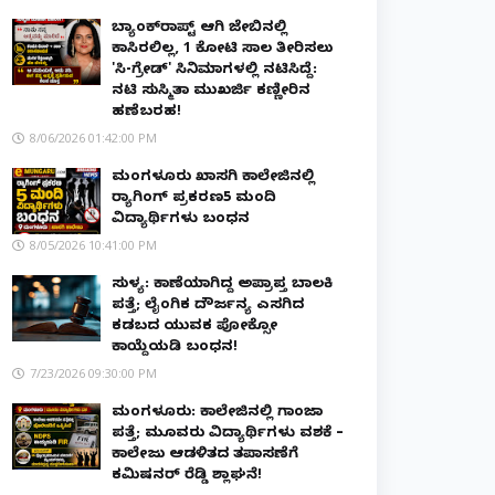
ಬ್ಯಾಂಕ್‌ರಾಪ್ಟ್‌ ಆಗಿ ಜೇಬಿನಲ್ಲಿ
ಕಾಸಿರಲಿಲ್ಲ, ₹1 ಕೋಟಿ ಸಾಲ ತೀರಿಸಲು
'ಸಿ-ಗ್ರೇಡ್' ಸಿನಿಮಾಗಳಲ್ಲಿ ನಟಿಸಿದ್ದೆ:
ನಟಿ ಸುಸ್ಮಿತಾ ಮುಖರ್ಜಿ ಕಣ್ಣೀರಿನ
ಹಣೆಬರಹ!
8/06/2026 01:42:00 PM
ಮಂಗಳೂರು ಖಾಸಗಿ ಕಾಲೇಜಿನಲ್ಲಿ
ರ‌್ಯಾಗಿಂಗ್ ಪ್ರಕರಣ5 ಮಂದಿ
ವಿದ್ಯಾರ್ಥಿಗಳು ಬಂಧನ
8/05/2026 10:41:00 PM
ಸುಳ್ಯ: ಕಾಣೆಯಾಗಿದ್ದ ಅಪ್ರಾಪ್ತ ಬಾಲಕಿ
ಪತ್ತೆ; ಲೈಂಗಿಕ ದೌರ್ಜನ್ಯ ಎಸಗಿದ
ಕಡಬದ ಯುವಕ ಪೋಕ್ಸೋ
ಕಾಯ್ದೆಯಡಿ ಬಂಧನ!
7/23/2026 09:30:00 PM
ಮಂಗಳೂರು: ಕಾಲೇಜಿನಲ್ಲಿ ಗಾಂಜಾ
ಪತ್ತೆ; ಮೂವರು ವಿದ್ಯಾರ್ಥಿಗಳು ವಶಕ್ಕೆ –
ಕಾಲೇಜು ಆಡಳಿತದ ತಪಾಸಣೆಗೆ
ಕಮಿಷನರ್ ರೆಡ್ಡಿ ಶ್ಲಾಘನೆ!