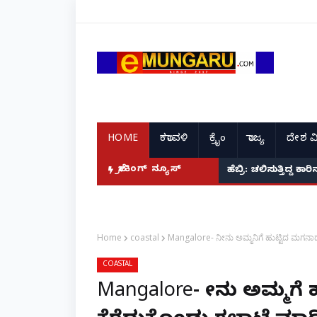
HOME
ಕರಾವಳಿ
ಕ್ರೈಂ
ರಾಜ್ಯ
ದೇಶ ವ
ೇ ಆರೋಪಿಗಳ ಸೆರೆ!
ಬ್ರೇಕಿಂಗ್ ನ್ಯೂಸ್
ಹೆಬ್ರಿ: ಚಲಿಸುತ್ತಿದ್
Home
coastal
Mangalore- ನೀನು ಅಮ್ಮನಿಗೆ ಹುಟ್ಟಿದ ಮಗನಾದರ
COASTAL
Mangalore- ನೀನು ಅಮ್ಮನಿಗೆ