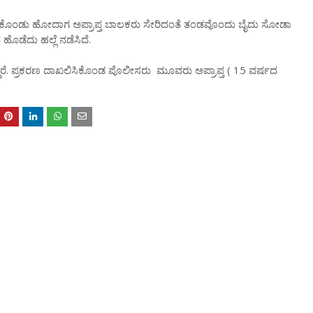
ಕೊಂಡು ಹೋದಾಗ ಅಪ್ರಾಪ್ತ ಬಾಲಕರು ಸೇರಿದಂತೆ ತಂಡವೊಂದು ಬೈದು ಸೋಡಾ
ಹೊಡೆದು ಹಲ್ಲೆ ನಡೆಸಿದೆ.
ಾರೆ. ಪ್ರಕರಣ ದಾಖಲಿಸಿಕೊಂಡ ಪೊಲೀಸರು ಮೂವರು ಅಪ್ರಾಪ್ತ ( 15 ವರ್ಷದ