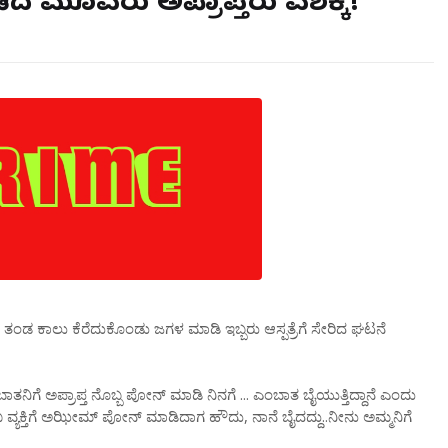
ದ ಮೂವರು ಅಪ್ರಾಪ್ತರು ವಶಕ್ಕೆ!
ತಂಡ ಕಾಲು ಕೆರೆದುಕೊಂಡು ಜಗಳ ಮಾಡಿ ಇಬ್ಬರು ಆಸ್ಪತ್ರೆಗೆ ಸೇರಿದ ಘಟನೆ
 ಅಪ್ರಾಪ್ತ ನೊಬ್ಬ ಪೋನ್ ಮಾಡಿ ನಿನಗೆ ... ಎಂಬಾತ ಬೈಯುತ್ತಿದ್ದಾನೆ ಎಂದು
 ವ್ಯಕ್ತಿಗೆ ಅಝೀಮ್ ಪೋನ್ ಮಾಡಿದಾಗ ಹೌದು, ನಾನೆ‌ ಬೈದದ್ದು..ನೀನು ಅಮ್ಮನಿಗೆ