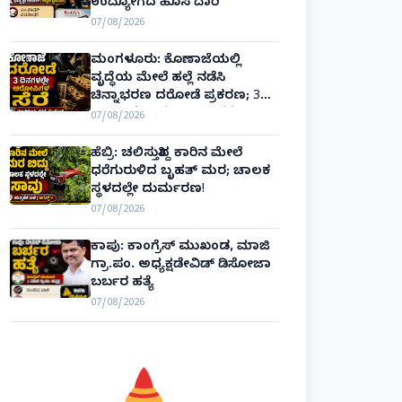
ಉದ್ಯೋಗದ ಹೊಸ ದಾರಿ
07/08/2026
ಮಂಗಳೂರು: ಕೊಣಾಜೆಯಲ್ಲಿ
ವೃದ್ಧೆಯ ಮೇಲೆ ಹಲ್ಲೆ ನಡೆಸಿ
ಚಿನ್ನಾಭರಣ ದರೋಡೆ ಪ್ರಕರಣ; 3
ದಿನಗಳಲ್ಲೇ ಆರೋಪಿಗಳ ಸೆರೆ!
07/08/2026
ಹೆಬ್ರಿ: ಚಲಿಸುತ್ತಿದ್ದ ಕಾರಿನ ಮೇಲೆ
ಧರೆಗುರುಳಿದ ಬೃಹತ್ ಮರ; ಚಾಲಕ
ಸ್ಥಳದಲ್ಲೇ ದುರ್ಮರಣ!
07/08/2026
ಕಾಪು: ಕಾಂಗ್ರೆಸ್ ಮುಖಂಡ, ಮಾಜಿ
ಗ್ರಾ.ಪಂ. ಅಧ್ಯಕ್ಷಡೇವಿಡ್ ಡಿಸೋಜಾ
ಬರ್ಬರ ಹತ್ಯೆ
07/08/2026