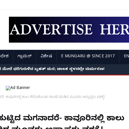
ಿದೇಶ
ಗ್ಲಾಮರ್
ವಿಶೇಷ
E MUNGARU @ SINCE 2017
EN
ದ ಕಾರಿನ ಮೇಲೆ ಧರೆಗುರುಳಿದ ಬೃಹತ್ ಮರ; ಚಾಲಕ ಸ್ಥಳದಲ್ಲೇ ದುರ್ಮರಣ!
ೆ- ಕಾವೂರಿನಲ್ಲಿ ಕಾಲು ಕೆರೆದುಕೊಂಡು ಗಲಾಟೆ ಮಾಡಿದ ಮೂವರು ಅಪ್ರಾಪ್ತರು ವಶಕ್ಕೆ!
 ಹುಟ್ಟಿದ ಮಗನಾದರೆ- ಕಾವೂರಿನಲ್ಲಿ ಕಾಲು