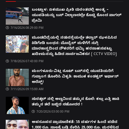
ಬಂಟ್ವಾಳ: ಏಕಮುಖ ಪ್ರೀತಿ ದುರಂತದಲ್ಲಿ ಅಂತ್ಯ –
ಯುವತಿಯನ್ನು ಬಸ್ ನಿಲ್ದಾಣದಲ್ಲೇ ಕೊಚ್ಚಿ ಕೊಂದ ಪಾಗಲ್
ಪ್ರೇಮಿ
7/16/2026 08:29:00 PM
ಮೂಡಬಿದ್ರೆಯಲ್ಲಿ ನಡುರಸ್ತೆಯಲ್ಲೇ ತಲ್ವಾರ್ ಝಳಪಿಸಿದ
ಕಿಡಿಗೇಡಿ ಬಂಧನ: ಮೊಬೈಲ್ ಮಳಿಗೆಗೆ ನುಗ್ಗಿ
ಮಾರಕಾಸ್ತ್ರದಿಂದ ನೌಕರರಿಗೆ ಧಮ್ಕಿ; ಹರಸಾಹಸಪಟ್ಟು
ಖದೀಮನನ್ನು ಹಿಡಿದ ಸಾರ್ವಜನಿಕರು! ( CCTV VIDEO)
7/18/2026 07:43:00 PM
ಮಂಗಳೂರು-ವಿಟ್ಲ ರೂಟ್ ಬಸ್‌ನಲ್ಲಿ ಯುವತಿಯರಿಗೆ
ಗುಪ್ತಾಂಗ ತೋರಿಸಿ ವಿಕೃತಿ: ಕಾಮುಕ ಕಂಡಕ್ಟರ್ ಇರ್ಫಾನ್
ಅರೆಸ್ಟ್!
7/11/2026 09:15:00 AM
ಸುರತ್ಕಲ್ ನಲ್ಲಿ ಅಣ್ಣನಿಂದ ತಮ್ಮನ ಕೊಲೆ: ಕಲ್ಲು ಎತ್ತಿ ಹಾಕಿ
ತಮ್ಮನ ತಲೆ ಜಜ್ಜಿದ ಸಹೋದರ !
7/20/2026 03:00:00 PM
ಅಪರೂಪದ ಪ್ರಾಮಾಣಿಕತೆ: 35 ವರ್ಷಗಳ ಹಿಂದೆ ಪಡೆದ
1,000 ರೂ. ಸಾಲಕ್ಕೆ ಬಡ್ಡಿ ಸೇರಿಸಿ 25,000 ರೂ. ಮರಳಿಸಿದ