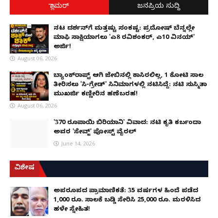
ಗ್ಲಾಮರ್
ಜನಪ್ರಿಯ ಸುದ್ದಿ
ನಟ ದರ್ಶನ್‌ಗೆ ಮತ್ತಷ್ಟು ಸಂಕಷ್ಟ: ಪ್ರದೋಷ್ ಬೆನ್ನಲ್ಲೇ
ಮಾಫಿ ಸಾಕ್ಷಿಯಾಗಲು 'ಎ8 ರವಿಶಂಕರ್, ಎ10 ವಿನಯ್'
ಅರ್ಜಿ!
August 06, 2026
ಬ್ಯಾಂಕ್‌ರಾಪ್ಟ್‌ ಆಗಿ ಜೇಬಿನಲ್ಲಿ ಕಾಸಿರಲಿಲ್ಲ, ₹1 ಕೋಟಿ ಸಾಲ
ತೀರಿಸಲು 'ಸಿ-ಗ್ರೇಡ್' ಸಿನಿಮಾಗಳಲ್ಲಿ ನಟಿಸಿದ್ದೆ: ನಟಿ ಸುಸ್ಮಿತಾ
ಮುಖರ್ಜಿ ಕಣ್ಣೀರಿನ ಹಣೆಬರಹ!
August 06, 2026
'370 ರೂಪಾಯಿ ಬಿರಿಯಾನಿ' ವಿವಾದ: ನಟಿ ಕೃತಿ ಕರ್ಬಂದಾ
ಅವರ 'ಸೇವ್ಜ್' ಪೋಸ್ಟ್ ವೈರಲ್
June 14, 2026
ವಿಶೇಷ
ಅಪರೂಪದ ಪ್ರಾಮಾಣಿಕತೆ: 35 ವರ್ಷಗಳ ಹಿಂದೆ ಪಡೆದ
1,000 ರೂ. ಸಾಲಕ್ಕೆ ಬಡ್ಡಿ ಸೇರಿಸಿ 25,000 ರೂ. ಮರಳಿಸಿದ
ಹಳೇ ಸ್ನೇಹಿತ!