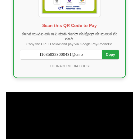
Scan this QR Code to Pay
ಕೆಳಗಿನ ಯುಪಿಐ ಐಡಿ ಕಾಪಿ ಮಾಡಿ ಗೂಗಲ್ ಪೇ/ಫೋನ್ ಪೇ ಮೂಲಕ ಪೇ
ಮಾಡಿ.
Copy the UPI ID below and pay via Google Pay/PhonePe.
Copy
TULUNADU MEDIA HOUSE