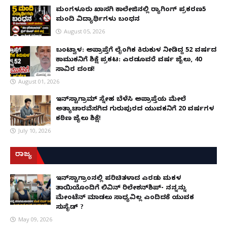
ಮಂಗಳೂರು ಖಾಸಗಿ ಕಾಲೇಜಿನಲ್ಲಿ ರ‌್ಯಾಗಿಂಗ್ ಪ್ರಕರಣ5
ಮಂದಿ ವಿದ್ಯಾರ್ಥಿಗಳು ಬಂಧನ
August 05, 2026
ಬಂಟ್ವಾಳ: ಅಪ್ರಾಪ್ತೆಗೆ ಲೈಂಗಿಕ ಕಿರುಕುಳ ನೀಡಿದ್ದ 52 ವರ್ಷದ
ಕಾಮುಕನಿಗೆ ಶಿಕ್ಷೆ ಪ್ರಕಟ: ಎರಡೂವರೆ ವರ್ಷ ಜೈಲು, ₹40
ಸಾವಿರ ದಂಡ!
August 01, 2026
ಇನ್‌ಸ್ಟಾಗ್ರಾಮ್ ಸ್ನೇಹ ಬೆಳೆಸಿ ಅಪ್ರಾಪ್ತೆಯ ಮೇಲೆ
ಅತ್ಯಾಚಾರವೆಸಗಿದ ಗುರುಪುರದ ಯುವಕನಿಗೆ 20 ವರ್ಷಗಳ
ಕಠಿಣ ಜೈಲು ಶಿಕ್ಷೆ!
July 10, 2026
ರಾಜ್ಯ
ಇನ್​ಸ್ಟಾಗ್ರಾಂನಲ್ಲಿ ಪರಿಚಿತಳಾದ ಎರಡು ಮಕ್ಕಳ
ತಾಯಿಯೊಂದಿಗೆ ಲಿವಿನ್ ರಿಲೇಶನ್​ಶಿಪ್- ನನ್ನನ್ನು
ಮೇಂಟೆನ್ ಮಾಡಲು ಸಾಧ್ಯವಿಲ್ಲ ಎಂದಿದಕ್ಕೆ ಯುವಕ
ಸುಸೈಡ್ ?
May 09, 2026