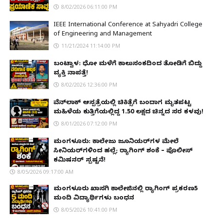
8/02/2026 06:11:00 PM
IEEE International Conference at Sahyadri College
of Engineering and Management
11/21/2024 11:14:00 PM
ಬಂಟ್ವಾಳ: ಧೋ ಮಳೆಗೆ ಕಾಲುಸಂಕದಿಂದ ತೋಡಿಗೆ ಬಿದ್ದು
ವ್ಯಕ್ತಿ ನಾಪತ್ತೆ!
8/02/2026 12:36:00 PM
ವೆನ್‌ಲಾಕ್ ಆಸ್ಪತ್ರೆಯಲ್ಲಿ ಚಿಕಿತ್ಸೆಗೆ ಬಂದಾಗ ಮೃತಪಟ್ಟ
ಮಹಿಳೆಯ ಕುತ್ತಿಗೆಯಲ್ಲಿದ್ದ ₹1.50 ಲಕ್ಷದ ಚಿನ್ನದ ಸರ ಕಳವು!
8/01/2026 07:12:00 PM
ಮಂಗಳೂರು: ಕಾಲೇಜು ಜೂನಿಯರ್‌ಗಳ ಮೇಲೆ
ಸೀನಿಯರ್‌ಗಳಿಂದ ಹಲ್ಲೆ; ರ‌್ಯಾಗಿಂಗ್ ಶಂಕೆ – ಪೊಲೀಸ್
ಕಮಿಷನರ್ ಸ್ಪಷ್ಟನೆ!
8/05/2026 09:17:00 AM
ಮಂಗಳೂರು ಖಾಸಗಿ ಕಾಲೇಜಿನಲ್ಲಿ ರ‌್ಯಾಗಿಂಗ್ ಪ್ರಕರಣ5
ಮಂದಿ ವಿದ್ಯಾರ್ಥಿಗಳು ಬಂಧನ
8/05/2026 10:41:00 PM