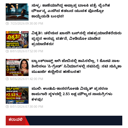
ಸುಳ್ಯ: ಕಾಣೆಯಾಗಿದ್ದ ಅಪ್ರಾಪ್ತ ಬಾಲಕಿ ಪತ್ತೆ; ಲೈಂಗಿಕ
ದೌರ್ಜನ್ಯ ಎಸಗಿದ ಕಡಬದ ಯುವಕ ಪೋಕ್ಸೋ
ಕಾಯ್ದೆಯಡಿ ಬಂಧನ!
7/23/2026 09:30:00 PM
ವಿಕೃತಿ!: ಚಲಿಸುವ ಖಾಸಗಿ ಬಸ್‌ನಲ್ಲಿ ಸಹಪ್ರಯಾಣಿಕರೆದುರು
ವೃದ್ಧನ ಅಸಭ್ಯ ವರ್ತನೆ, ವೀಡಿಯೋ ಮಾಡಿದ
ಪ್ರಯಾಣಿಕರು!
8/01/2026 07:52:00 PM
ಬ್ಯಾಂಕ್‌ರಾಪ್ಟ್‌ ಆಗಿ ಜೇಬಿನಲ್ಲಿ ಕಾಸಿರಲಿಲ್ಲ, ₹1 ಕೋಟಿ ಸಾಲ
ತೀರಿಸಲು 'ಸಿ-ಗ್ರೇಡ್' ಸಿನಿಮಾಗಳಲ್ಲಿ ನಟಿಸಿದ್ದೆ: ನಟಿ ಸುಸ್ಮಿತಾ
ಮುಖರ್ಜಿ ಕಣ್ಣೀರಿನ ಹಣೆಬರಹ!
8/06/2026 01:42:00 PM
ಮುಲ್ಕಿ: ಉಡುಪಿ-ಕಾಸರಗೋಡು ವಿದ್ಯುತ್ ಪ್ರಸರಣ
ಕಾಮಗಾರಿ ಸ್ಥಳದಲ್ಲಿ ₹2.53 ಲಕ್ಷ ಮೌಲ್ಯದ ಸಾಮಗ್ರಿಗಳು
ಕಳವು!
8/01/2026 07:30:00 PM
ಕರಾವಳಿ