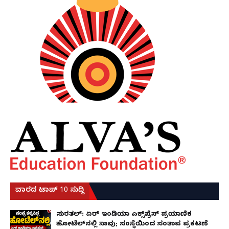
ವಾರದ ಟಾಪ್ 10 ಸುದ್ದಿ
ಸುರತ್ಕಲ್: ಏರ್ ಇಂಡಿಯಾ ಎಕ್ಸ್‌ಪ್ರೆಸ್ ಪ್ರಯಾಣಿಕ
ಹೋಟೆಲ್‌ನಲ್ಲಿ ಸಾವು; ಸಂಸ್ಥೆಯಿಂದ ಸಂತಾಪ ಪ್ರಕಟಣೆ