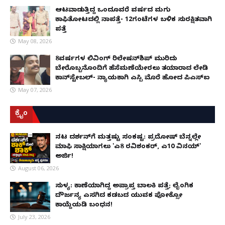
ಆಟವಾಡುತ್ತಿದ್ದ ಒಂದೂವರೆ ವರ್ಷದ ಮಗು
ಕಾಫಿತೋಟದಲ್ಲಿ ನಾಪತ್ತೆ- 12ಗಂಟೆಗಳ ಬಳಿಕ ಸುರಕ್ಷಿತವಾಗಿ
ಪತ್ತೆ
May 08, 2026
8ವರ್ಷಗಳ ಲಿವಿಂಗ್‌ ರಿಲೇಷನ್‌ಶಿಪ್ ಮುರಿದು
ಬೇರೊಬ್ಬನೊಂದಿಗೆ ಹೆಸೆಮಣೆಯೇರಲು ತಯಾರಾದ ಲೇಡಿ
ಕಾನ್‌ಸ್ಟೇಬಲ್- ನ್ಯಾಯಕ್ಕಾಗಿ ಎಸ್ಪಿ ಮೊರೆ ಹೋದ ಪಿಎಸ್ಐ
May 07, 2026
ಕ್ರೈಂ
ನಟ ದರ್ಶನ್‌ಗೆ ಮತ್ತಷ್ಟು ಸಂಕಷ್ಟ: ಪ್ರದೋಷ್ ಬೆನ್ನಲ್ಲೇ
ಮಾಫಿ ಸಾಕ್ಷಿಯಾಗಲು 'ಎ8 ರವಿಶಂಕರ್, ಎ10 ವಿನಯ್'
ಅರ್ಜಿ!
August 06, 2026
ಸುಳ್ಯ: ಕಾಣೆಯಾಗಿದ್ದ ಅಪ್ರಾಪ್ತ ಬಾಲಕಿ ಪತ್ತೆ; ಲೈಂಗಿಕ
ದೌರ್ಜನ್ಯ ಎಸಗಿದ ಕಡಬದ ಯುವಕ ಪೋಕ್ಸೋ
ಕಾಯ್ದೆಯಡಿ ಬಂಧನ!
July 23, 2026