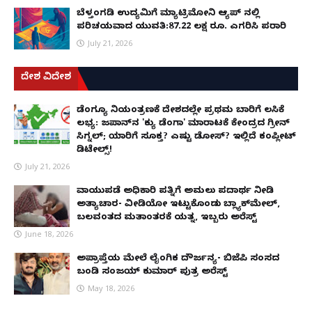
ಬೆಳ್ತಂಗಡಿ ಉದ್ಯಮಿಗೆ ಮ್ಯಾಟ್ರಿಮೋನಿ ಆ್ಯಪ್ ನಲ್ಲಿ
ಪರಿಚಯವಾದ ಯುವತಿ:87.22 ಲಕ್ಷ ರೂ. ಎಗರಿಸಿ ಪರಾರಿ
July 21, 2026
ದೇಶ ವಿದೇಶ
ಡೆಂಗ್ಯೂ ನಿಯಂತ್ರಣಕ್ಕೆ ದೇಶದಲ್ಲೇ ಪ್ರಥಮ ಬಾರಿಗೆ ಲಸಿಕೆ
ಲಭ್ಯ: ಜಪಾನ್‌ನ 'ಕ್ಯು ಡೆಂಗಾ' ಮಾರಾಟಕ್ಕೆ ಕೇಂದ್ರದ ಗ್ರೀನ್
ಸಿಗ್ನಲ್; ಯಾರಿಗೆ ಸೂಕ್ತ? ಎಷ್ಟು ಡೋಸ್? ಇಲ್ಲಿದೆ ಕಂಪ್ಲೀಟ್
ಡಿಟೇಲ್ಸ್!
July 21, 2026
ವಾಯುಪಡೆ ಅಧಿಕಾರಿ ಪತ್ನಿಗೆ ಅಮಲು ಪದಾರ್ಥ ನೀಡಿ
ಅತ್ಯಾಚಾರ- ವೀಡಿಯೋ ಇಟ್ಟುಕೊಂಡು ಬ್ಲ್ಯಾಕ್‌ಮೇಲ್,
ಬಲವಂತದ ಮತಾಂತರಕ್ಕೆ ಯತ್ನ, ಇಬ್ಬರು ಅರೆಸ್ಟ್
June 18, 2026
ಅಪ್ರಾಪ್ತೆಯ ಮೇಲೆ ಲೈಂಗಿಕ ದೌರ್ಜನ್ಯ- ಬಿಜೆಪಿ ಸಂಸದ
ಬಂಡಿ ಸಂಜಯ್ ಕುಮಾರ್ ಪುತ್ರ ಅರೆಸ್ಟ್
May 18, 2026