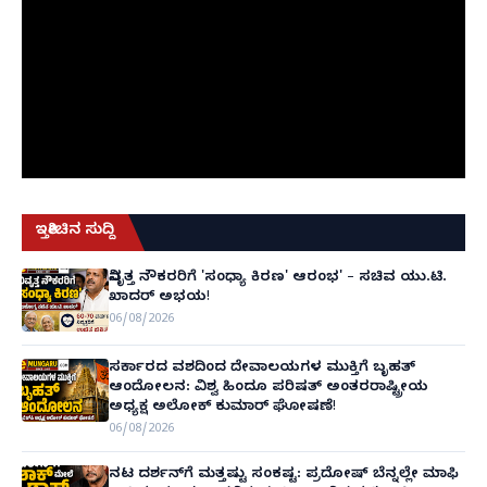
ಇತ್ತೀಚಿನ ಸುದ್ದಿ
ನಿವೃತ್ತ ನೌಕರರಿಗೆ 'ಸಂಧ್ಯಾ ಕಿರಣ' ಆರಂಭ' – ಸಚಿವ ಯು.ಟಿ.
ಖಾದರ್ ಅಭಯ!
06/08/2026
ಸರ್ಕಾರದ ವಶದಿಂದ ದೇವಾಲಯಗಳ ಮುಕ್ತಿಗೆ ಬೃಹತ್
ಆಂದೋಲನ: ವಿಶ್ವ ಹಿಂದೂ ಪರಿಷತ್ ಅಂತರರಾಷ್ಟ್ರೀಯ
ಅಧ್ಯಕ್ಷ ಅಲೋಕ್ ಕುಮಾರ್ ಘೋಷಣೆ!
06/08/2026
ನಟ ದರ್ಶನ್‌ಗೆ ಮತ್ತಷ್ಟು ಸಂಕಷ್ಟ: ಪ್ರದೋಷ್ ಬೆನ್ನಲ್ಲೇ ಮಾಫಿ