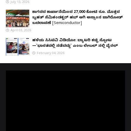
July 13, 2026
ಕಾಗದದ ಕಾರ್ಖಾನೆಯಿಂದ 27,000 ಕೋಟಿ ರೂ. ಮೊತ್ತದ
ಬೃಹತ್ ಸೆಮಿಕಂಡಕ್ಟರ್ ಹಬ್ ಆಗಿ ಅಸ್ಸಾಂನ ಜಾಗಿರೋಡ್
ಬದಲಾವಣೆ [Semiconductor]
April 03, 2026
ಹಳೆಯ ಸಿಸಿಟಿವಿ ವಿಡಿಯೋ: ಬ್ಯಾಟರಿ ಕಚ್ಚಿ ಸ್ಫೋಟ
—‘ಭಾರತದಲ್ಲಿ ನಡೆದದ್ದು’ ಎಂಬ ಲೇಬಲ್ ನಲ್ಲಿ ವೈರಲ್
February 04, 2026