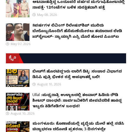
ಆಟವಾಡುತ್ತಿದ್ದ ಒಂದೂವರೆ ವರ್ಷದ ಮಗು ಕಾಫಿತೋಟದಲ್ಲಿ
ನಾಪತ್ತೆ- 12ಗಂಟೆಗಳ ಬಳಿಕ ಸುರಕ್ಷಿತವಾಗಿ ಪತ್ತೆ
May 08, 2026
8ವರ್ಷಗಳ ಲಿವಿಂಗ್‌ ರಿಲೇಷನ್‌ಶಿಪ್ ಮುರಿದು
ಬೇರೊಬ್ಬನೊಂದಿಗೆ ಹೆಸೆಮಣೆಯೇರಲು ತಯಾರಾದ ಲೇಡಿ
ಕಾನ್‌ಸ್ಟೇಬಲ್- ನ್ಯಾಯಕ್ಕಾಗಿ ಎಸ್ಪಿ ಮೊರೆ ಹೋದ ಪಿಎಸ್ಐ
May 07, 2026
ಕ್ರೈಂ
ಬೀಚ್‌ಗೆ ಹೊರಟಿದ್ದ ಕಾರು ಲಾರಿಗೆ ಡಿಕ್ಕಿ: ಸಂಚಾರ ವಿಭಾಗದ
ಡಿಸಿಪಿ ಪುತ್ರಿ ಭೀಕರ ರಸ್ತೆ ಅಪಘಾತಕ್ಕೆ ಬಲಿ!
August 10, 2026
Ullal :ಮಧ್ಯರಾತ್ರಿ ಉಳ್ಳಾಲದಲ್ಲಿ ತಲವಾರ್ ಹಿಡಿದು ರೌಡಿ
ಶೀಟರ್ ದಾಂಧಲೆ: ಸಾರ್ವಜನಿಕರಿಗೆ ಜೀವಬೆದರಿಕೆ ಹಾಕಿದ್ದ
ಇಬ್ಬರು ಕಿಡಿಗೇಡಿಗಳ ಬಂಧನ!
August 10, 2026
ಮಂಗಳೂರು: ಕೊಣಾಜೆಯಲ್ಲಿ ವೃದ್ಧೆಯ ಮೇಲೆ ಹಲ್ಲೆ ನಡೆಸಿ
ಚಿನ್ನಾಭರಣ ದರೋಡೆ ಪ್ರಕರಣ; 3 ದಿನಗಳಲ್ಲೇ