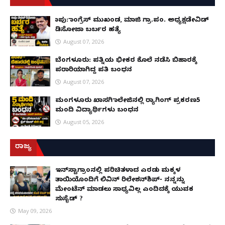
ಕಾಪು: ಕಾಂಗ್ರೆಸ್ ಮುಖಂಡ, ಮಾಜಿ ಗ್ರಾ.ಪಂ. ಅಧ್ಯಕ್ಷಡೇವಿಡ್
ಡಿಸೋಜಾ ಬರ್ಬರ ಹತ್ಯೆ
August 07, 2026
ಬೆಂಗಳೂರು: ಪತ್ನಿಯ ಭೀಕರ ಕೊಲೆ ನಡೆಸಿ ಬಿಹಾರಕ್ಕೆ
ಪರಾರಿಯಾಗಿದ್ದ ಪತಿ ಬಂಧನ
August 07, 2026
ಮಂಗಳೂರು ಖಾಸಗಿ ಕಾಲೇಜಿನಲ್ಲಿ ರ‌್ಯಾಗಿಂಗ್ ಪ್ರಕರಣ5
ಮಂದಿ ವಿದ್ಯಾರ್ಥಿಗಳು ಬಂಧನ
August 05, 2026
ರಾಜ್ಯ
ಇನ್​ಸ್ಟಾಗ್ರಾಂನಲ್ಲಿ ಪರಿಚಿತಳಾದ ಎರಡು ಮಕ್ಕಳ
ತಾಯಿಯೊಂದಿಗೆ ಲಿವಿನ್ ರಿಲೇಶನ್​ಶಿಪ್- ನನ್ನನ್ನು
ಮೇಂಟೆನ್ ಮಾಡಲು ಸಾಧ್ಯವಿಲ್ಲ ಎಂದಿದಕ್ಕೆ ಯುವಕ
ಸುಸೈಡ್ ?
May 09, 2026