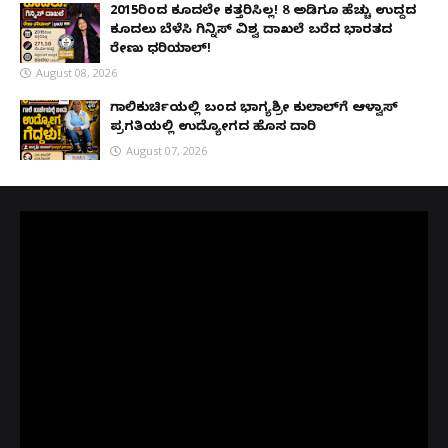
2015ರಿಂದ ಕೂದಲೇ ಕತ್ತರಿಸಿಲ್ಲ! 8 ಅಡಿಗೂ ಹೆಚ್ಚು ಉದ್ದದ
ಕೂದಲು ಬೆಳೆಸಿ ಗಿನ್ನಿಸ್ ವಿಶ್ವ ದಾಖಲೆ ಬರೆದ ಭಾರತದ
ರೇಣು ಧರಿಯಾಲ್!
August 08, 2026
ಗಾಲಿಕುರ್ಚಿಯಲ್ಲಿ ಬಂದ ಭಾಗ್ಯಶ್ರೀ ಕುಲಾಲ್‌ಗೆ ಆಳ್ವಾಸ್
ಪ್ರಗತಿಯಲ್ಲಿ ಉದ್ಯೋಗದ ಹೊಸ ದಾರಿ
August 07, 2026