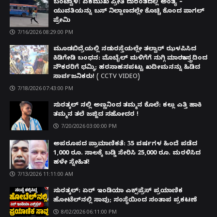
ಬಂಟ್ವಾಳ: ಏಕಮುಖ ಪ್ರೀತಿ ದುರಂತದಲ್ಲಿ ಅಂತ್ಯ –
ಯುವತಿಯನ್ನು ಬಸ್ ನಿಲ್ದಾಣದಲ್ಲೇ ಕೊಚ್ಚಿ ಕೊಂದ ಪಾಗಲ್
ಪ್ರೇಮಿ
7/16/2026 08:29:00 PM
ಮೂಡಬಿದ್ರೆಯಲ್ಲಿ ನಡುರಸ್ತೆಯಲ್ಲೇ ತಲ್ವಾರ್ ಝಳಪಿಸಿದ
ಕಿಡಿಗೇಡಿ ಬಂಧನ: ಮೊಬೈಲ್ ಮಳಿಗೆಗೆ ನುಗ್ಗಿ ಮಾರಕಾಸ್ತ್ರದಿಂದ
ನೌಕರರಿಗೆ ಧಮ್ಕಿ; ಹರಸಾಹಸಪಟ್ಟು ಖದೀಮನನ್ನು ಹಿಡಿದ
ಸಾರ್ವಜನಿಕರು! ( CCTV VIDEO)
7/18/2026 07:43:00 PM
ಸುರತ್ಕಲ್ ನಲ್ಲಿ ಅಣ್ಣನಿಂದ ತಮ್ಮನ ಕೊಲೆ: ಕಲ್ಲು ಎತ್ತಿ ಹಾಕಿ
ತಮ್ಮನ ತಲೆ ಜಜ್ಜಿದ ಸಹೋದರ !
7/20/2026 03:00:00 PM
ಅಪರೂಪದ ಪ್ರಾಮಾಣಿಕತೆ: 35 ವರ್ಷಗಳ ಹಿಂದೆ ಪಡೆದ
1,000 ರೂ. ಸಾಲಕ್ಕೆ ಬಡ್ಡಿ ಸೇರಿಸಿ 25,000 ರೂ. ಮರಳಿಸಿದ
ಹಳೇ ಸ್ನೇಹಿತ!
7/13/2026 11:11:00 AM
ಸುರತ್ಕಲ್: ಏರ್ ಇಂಡಿಯಾ ಎಕ್ಸ್‌ಪ್ರೆಸ್ ಪ್ರಯಾಣಿಕ
ಹೋಟೆಲ್‌ನಲ್ಲಿ ಸಾವು; ಸಂಸ್ಥೆಯಿಂದ ಸಂತಾಪ ಪ್ರಕಟಣೆ
8/02/2026 06:11:00 PM