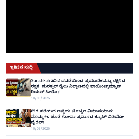
ಇತ್ತೀಚಿನ ಸುದ್ದಿ
Surathkal: ಸಾವಿನ ದವಡೆಯಿಂದ ಪ್ರಯಾಣಿಕನನ್ನು ರಕ್ಷಿಸಿದ
ರಕ್ಷಕ: ಸುರತ್ಕಲ್ ರೈಲು ನಿಲ್ದಾಣದಲ್ಲಿ ಪಾಯಿಂಟ್ಸ್‌ಮ್ಯಾನ್
ರಿಯಲ್ ಹೀರೋ!
10/08/2026
85ರ ಹರೆಯದ ಅಜ್ಜಿಯ ಚೊಚ್ಚಲ ವಿಮಾನಯಾನ:
ಮೊಮ್ಮಗಳ ಜೊತೆ ಗೋವಾ ಪ್ರವಾಸದ ಕ್ಯೂಟ್ ವಿಡಿಯೋ
ವೈರಲ್!
10/08/2026