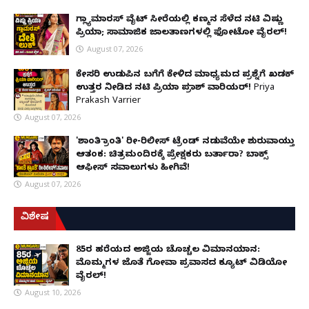
ಗ್ಲ್ಯಾಮಾರಸ್ ವೈಟ್‌ ಸೀರೆಯಲ್ಲಿ ಕಣ್ಮನ ಸೆಳೆದ ನಟಿ ವಿಷ್ಣು
ಪ್ರಿಯಾ; ಸಾಮಾಜಿಕ ಜಾಲತಾಣಗಳಲ್ಲಿ ಫೋಟೋ ವೈರಲ್!
August 07, 2026
ಕೇಸರಿ ಉಡುಪಿನ ಬಗೆಗೆ ಕೇಳಿದ ಮಾಧ್ಯಮದ ಪ್ರಶ್ನೆಗೆ ಖಡಕ್
ಉತ್ತರ ನೀಡಿದ ನಟಿ ಪ್ರಿಯಾ ಪ್ರಕಾಶ್ ವಾರಿಯರ್! Priya
Prakash Varrier
August 07, 2026
'ಶಾಂತಿ ಕ್ರಾಂತಿ' ರೀ-ರಿಲೀಸ್ ಟ್ರೆಂಡ್ ನಡುವೆಯೇ ಶುರುವಾಯ್ತು
ಆತಂಕ: ಚಿತ್ರಮಂದಿರಕ್ಕೆ ಪ್ರೇಕ್ಷಕರು ಬರ್ತಾರಾ? ಬಾಕ್ಸ್
ಆಫೀಸ್ ಸವಾಲುಗಳು ಹೀಗಿವೆ!
August 07, 2026
ವಿಶೇಷ
85ರ ಹರೆಯದ ಅಜ್ಜಿಯ ಚೊಚ್ಚಲ ವಿಮಾನಯಾನ:
ಮೊಮ್ಮಗಳ ಜೊತೆ ಗೋವಾ ಪ್ರವಾಸದ ಕ್ಯೂಟ್ ವಿಡಿಯೋ
ವೈರಲ್!
August 10, 2026