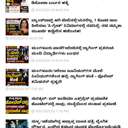
ಡಿಸೋಜಾ ಬರ್ಬರ ಹತ್ಯೆ
8/07/2026 05:40:00 PM
ಬ್ಯಾಂಕ್‌ರಾಪ್ಟ್‌ ಆಗಿ ಜೇಬಿನಲ್ಲಿ ಕಾಸಿರಲಿಲ್ಲ, ₹1 ಕೋಟಿ ಸಾಲ
ತೀರಿಸಲು 'ಸಿ-ಗ್ರೇಡ್' ಸಿನಿಮಾಗಳಲ್ಲಿ ನಟಿಸಿದ್ದೆ: ನಟಿ ಸುಸ್ಮಿತಾ
ಮುಖರ್ಜಿ ಕಣ್ಣೀರಿನ ಹಣೆಬರಹ!
8/06/2026 01:42:00 PM
ಮಂಗಳೂರು ಖಾಸಗಿ ಕಾಲೇಜಿನಲ್ಲಿ ರ‌್ಯಾಗಿಂಗ್ ಪ್ರಕರಣ5
ಮಂದಿ ವಿದ್ಯಾರ್ಥಿಗಳು ಬಂಧನ
8/05/2026 10:41:00 PM
ಮಂಗಳೂರು: ಕಾಲೇಜು ಜೂನಿಯರ್‌ಗಳ ಮೇಲೆ
ಸೀನಿಯರ್‌ಗಳಿಂದ ಹಲ್ಲೆ; ರ‌್ಯಾಗಿಂಗ್ ಶಂಕೆ – ಪೊಲೀಸ್
ಕಮಿಷನರ್ ಸ್ಪಷ್ಟನೆ!
8/05/2026 09:17:00 AM
ಸುರತ್ಕಲ್: ಏರ್ ಇಂಡಿಯಾ ಎಕ್ಸ್‌ಪ್ರೆಸ್ ಪ್ರಯಾಣಿಕ
ಹೋಟೆಲ್‌ನಲ್ಲಿ ಸಾವು; ಸಂಸ್ಥೆಯಿಂದ ಸಂತಾಪ ಪ್ರಕಟಣೆ
8/02/2026 06:11:00 PM
ಸುಳ್ಯ: ಕಾಣೆಯಾಗಿದ್ದ ಅಪ್ರಾಪ್ತ ಬಾಲಕಿ ಪತ್ತೆ; ಲೈಂಗಿಕ
ದೌರ್ಜನ್ಯ ಎಸಗಿದ ಕಡಬದ ಯುವಕ ಪೋಕ್ಸೋ ಕಾಯ್ದೆಯಡಿ