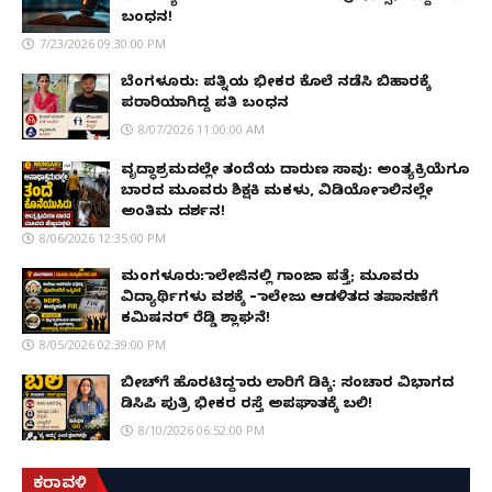
ಬಂಧನ!
7/23/2026 09:30:00 PM
ಬೆಂಗಳೂರು: ಪತ್ನಿಯ ಭೀಕರ ಕೊಲೆ ನಡೆಸಿ ಬಿಹಾರಕ್ಕೆ
ಪರಾರಿಯಾಗಿದ್ದ ಪತಿ ಬಂಧನ
8/07/2026 11:00:00 AM
ವೃದ್ಧಾಶ್ರಮದಲ್ಲೇ ತಂದೆಯ ದಾರುಣ ಸಾವು: ಅಂತ್ಯಕ್ರಿಯೆಗೂ
ಬಾರದ ಮೂವರು ಶಿಕ್ಷಕಿ ಮಕಳು, ವಿಡಿಯೋ ಕಾಲಿನಲ್ಲೇ
ಅಂತಿಮ ದರ್ಶನ!
8/06/2026 12:35:00 PM
ಮಂಗಳೂರು: ಕಾಲೇಜಿನಲ್ಲಿ ಗಾಂಜಾ ಪತ್ತೆ; ಮೂವರು
ವಿದ್ಯಾರ್ಥಿಗಳು ವಶಕ್ಕೆ – ಕಾಲೇಜು ಆಡಳಿತದ ತಪಾಸಣೆಗೆ
ಕಮಿಷನರ್ ರೆಡ್ಡಿ ಶ್ಲಾಘನೆ!
8/05/2026 02:39:00 PM
ಬೀಚ್‌ಗೆ ಹೊರಟಿದ್ದ ಕಾರು ಲಾರಿಗೆ ಡಿಕ್ಕಿ: ಸಂಚಾರ ವಿಭಾಗದ
ಡಿಸಿಪಿ ಪುತ್ರಿ ಭೀಕರ ರಸ್ತೆ ಅಪಘಾತಕ್ಕೆ ಬಲಿ!
8/10/2026 06:52:00 PM
ಕರಾವಳಿ