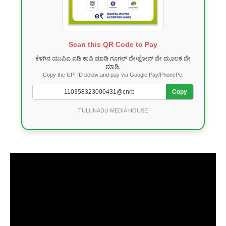
Scan this QR Code to Pay
ಕೆಳಗಿನ ಯುಪಿಐ ಐಡಿ ಕಾಪಿ ಮಾಡಿ ಗೂಗಲ್ ಪೇ/ಫೋನ್ ಪೇ ಮೂಲಕ ಪೇ
ಮಾಡಿ.
Copy the UPI ID below and pay via Google Pay/PhonePe.
Copy
TULUNADU MEDIA HOUSE