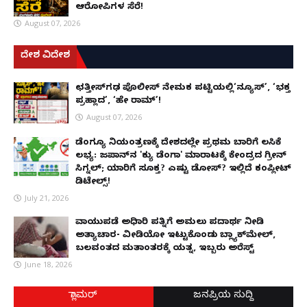
ಆರೋಪಿಗಳ ಸೆರೆ!
August 07, 2026
ದೇಶ ವಿದೇಶ
ಛತ್ತೀಸ್‌ಗಢ ಪೊಲೀಸ್ ನೇಮಕ ಪಟ್ಟಿಯಲ್ಲಿ‘ನ್ಯೂಸ್’, ‘ಭಕ್ತ
ಪ್ರಹ್ಲಾದ’, ‘ಹೇ ರಾಮ್’!
August 07, 2026
ಡೆಂಗ್ಯೂ ನಿಯಂತ್ರಣಕ್ಕೆ ದೇಶದಲ್ಲೇ ಪ್ರಥಮ ಬಾರಿಗೆ ಲಸಿಕೆ
ಲಭ್ಯ: ಜಪಾನ್‌ನ 'ಕ್ಯು ಡೆಂಗಾ' ಮಾರಾಟಕ್ಕೆ ಕೇಂದ್ರದ ಗ್ರೀನ್
ಸಿಗ್ನಲ್; ಯಾರಿಗೆ ಸೂಕ್ತ? ಎಷ್ಟು ಡೋಸ್? ಇಲ್ಲಿದೆ ಕಂಪ್ಲೀಟ್
ಡಿಟೇಲ್ಸ್!
July 21, 2026
ವಾಯುಪಡೆ ಅಧಿಕಾರಿ ಪತ್ನಿಗೆ ಅಮಲು ಪದಾರ್ಥ ನೀಡಿ
ಅತ್ಯಾಚಾರ- ವೀಡಿಯೋ ಇಟ್ಟುಕೊಂಡು ಬ್ಲ್ಯಾಕ್‌ಮೇಲ್,
ಬಲವಂತದ ಮತಾಂತರಕ್ಕೆ ಯತ್ನ, ಇಬ್ಬರು ಅರೆಸ್ಟ್
June 18, 2026
ಗ್ಲಾಮರ್
ಜನಪ್ರಿಯ ಸುದ್ದಿ