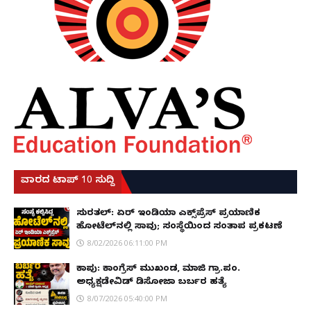
ವಾರದ ಟಾಪ್ 10 ಸುದ್ದಿ
ಸುರತ್ಕಲ್: ಏರ್ ಇಂಡಿಯಾ ಎಕ್ಸ್‌ಪ್ರೆಸ್ ಪ್ರಯಾಣಿಕ
ಹೋಟೆಲ್‌ನಲ್ಲಿ ಸಾವು; ಸಂಸ್ಥೆಯಿಂದ ಸಂತಾಪ ಪ್ರಕಟಣೆ
8/02/2026 06:11:00 PM
ಕಾಪು: ಕಾಂಗ್ರೆಸ್ ಮುಖಂಡ, ಮಾಜಿ ಗ್ರಾ.ಪಂ.
ಅಧ್ಯಕ್ಷಡೇವಿಡ್ ಡಿಸೋಜಾ ಬರ್ಬರ ಹತ್ಯೆ
8/07/2026 05:40:00 PM