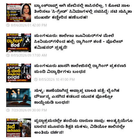
ಬ್ಯಾಂಕ್‌ರಾಪ್ಟ್‌ ಆಗಿ ಜೇಬಿನಲ್ಲಿ ಕಾಸಿರಲಿಲ್ಲ, ₹1 ಕೋಟಿ ಸಾಲ
ತೀರಿಸಲು 'ಸಿ-ಗ್ರೇಡ್' ಸಿನಿಮಾಗಳಲ್ಲಿ ನಟಿಸಿದ್ದೆ: ನಟಿ ಸುಸ್ಮಿತಾ
ಮುಖರ್ಜಿ ಕಣ್ಣೀರಿನ ಹಣೆಬರಹ!
8/06/2026 01:42:00 PM
ಮಂಗಳೂರು: ಕಾಲೇಜು ಜೂನಿಯರ್‌ಗಳ ಮೇಲೆ
ಸೀನಿಯರ್‌ಗಳಿಂದ ಹಲ್ಲೆ; ರ‌್ಯಾಗಿಂಗ್ ಶಂಕೆ – ಪೊಲೀಸ್
ಕಮಿಷನರ್ ಸ್ಪಷ್ಟನೆ!
8/05/2026 09:17:00 AM
ಮಂಗಳೂರು ಖಾಸಗಿ ಕಾಲೇಜಿನಲ್ಲಿ ರ‌್ಯಾಗಿಂಗ್ ಪ್ರಕರಣ5
ಮಂದಿ ವಿದ್ಯಾರ್ಥಿಗಳು ಬಂಧನ
8/05/2026 10:41:00 PM
ಸುಳ್ಯ: ಕಾಣೆಯಾಗಿದ್ದ ಅಪ್ರಾಪ್ತ ಬಾಲಕಿ ಪತ್ತೆ; ಲೈಂಗಿಕ
ದೌರ್ಜನ್ಯ ಎಸಗಿದ ಕಡಬದ ಯುವಕ ಪೋಕ್ಸೋ
ಕಾಯ್ದೆಯಡಿ ಬಂಧನ!
7/23/2026 09:30:00 PM
ವೃದ್ಧಾಶ್ರಮದಲ್ಲೇ ತಂದೆಯ ದಾರುಣ ಸಾವು: ಅಂತ್ಯಕ್ರಿಯೆಗೂ
ಬಾರದ ಮೂವರು ಶಿಕ್ಷಕಿ ಮಕಳು, ವಿಡಿಯೋ ಕಾಲಿನಲ್ಲೇ
ಅಂತಿಮ ದರ್ಶನ!