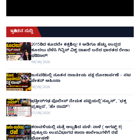
ಇತ್ತೀಚಿನ ಸುದ್ದಿ
2015ರಿಂದ ಕೂದಲೇ ಕತ್ತರಿಸಿಲ್ಲ! 8 ಅಡಿಗೂ ಹೆಚ್ಚು ಉದ್ದದ
ಕೂದಲು ಬೆಳೆಸಿ ಗಿನ್ನಿಸ್ ವಿಶ್ವ ದಾಖಲೆ ಬರೆದ ಭಾರತದ ರೇಣು
ಧರಿಯಾಲ್!
08/08/2026
ಜನವರಿಯಲ್ಲಿ ನೂತನ ರಾಜಕೀಯ ಪಕ್ಷ ಲೋಕಾರ್ಪಣೆ – ನಟ
ಚೇತನ್ ಅಹಿಂಸಾ
08/08/2026
ಛತ್ತೀಸ್‌ಗಢ ಪೊಲೀಸ್ ನೇಮಕ ಪಟ್ಟಿಯಲ್ಲಿ‘ನ್ಯೂಸ್’, ‘ಭಕ್ತ
ಪ್ರಹ್ಲಾದ’, ‘ಹೇ ರಾಮ್’!
07/08/2026
ಕರಾವಳಿಯಲ್ಲಿ ಮತ್ತೆ ಅಬ್ಬರಿಸಿದ ಮಳೆ: ನಾಳೆ ( ಆಗಷ್ಟ್ 8)
ಪುತ್ತೂರು ಉಪವಿಭಾಗದ ಶಾಲಾ-ಕಾಲೇಜುಗಳಿಗೆ ರಜೆ
ಘೋಷಣೆ!