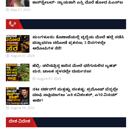
ಕಾನ್‌ಸ್ಟೇಬಲ್- ನ್ಯಾಯಕ್ಕಾಗಿ ಎಸ್ಪಿ ಮೊರೆ ಹೋದ ಪಿಎಸ್ಐ
May 07, 2026
ಕ್ರೈಂ
ಮಂಗಳೂರು: ಕೊಣಾಜೆಯಲ್ಲಿ ವೃದ್ಧೆಯ ಮೇಲೆ ಹಲ್ಲೆ ನಡೆಸಿ
ಚಿನ್ನಾಭರಣ ದರೋಡೆ ಪ್ರಕರಣ; 3 ದಿನಗಳಲ್ಲೇ
ಆರೋಪಿಗಳ ಸೆರೆ!
August 07, 2026
ಹೆಬ್ರಿ: ಚಲಿಸುತ್ತಿದ್ದ ಕಾರಿನ ಮೇಲೆ ಧರೆಗುರುಳಿದ ಬೃಹತ್
ಮರ; ಚಾಲಕ ಸ್ಥಳದಲ್ಲೇ ದುರ್ಮರಣ!
August 07, 2026
ನಟ ದರ್ಶನ್‌ಗೆ ಮತ್ತಷ್ಟು ಸಂಕಷ್ಟ: ಪ್ರದೋಷ್ ಬೆನ್ನಲ್ಲೇ
ಮಾಫಿ ಸಾಕ್ಷಿಯಾಗಲು 'ಎ8 ರವಿಶಂಕರ್, ಎ10 ವಿನಯ್'
ಅರ್ಜಿ!
August 06, 2026
ದೇಶ ವಿದೇಶ