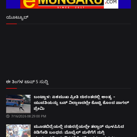
ಯೂಟ್ಯೂಬ್
ಈ ತಿಂಗಳ ಟಾಪ್ 5 ಸುದ್ದಿ
ಬಂಟ್ವಾಳ: ಏಕಮುಖ ಪ್ರೀತಿ ದುರಂತದಲ್ಲಿ ಅಂತ್ಯ –
ಯುವತಿಯನ್ನು ಬಸ್ ನಿಲ್ದಾಣದಲ್ಲೇ ಕೊಚ್ಚಿ ಕೊಂದ ಪಾಗಲ್
ಪ್ರೇಮಿ
7/16/2026 08:29:00 PM
ಮೂಡಬಿದ್ರೆಯಲ್ಲಿ ನಡುರಸ್ತೆಯಲ್ಲೇ ತಲ್ವಾರ್ ಝಳಪಿಸಿದ
ಕಿಡಿಗೇಡಿ ಬಂಧನ: ಮೊಬೈಲ್ ಮಳಿಗೆಗೆ ನುಗ್ಗಿ