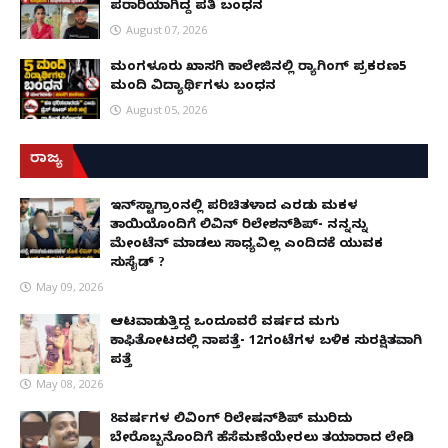
ಪರಾರಿಯಾಗಿದ್ದ ಪತಿ ಬಂಧನ
August 07, 2026
ಮಂಗಳೂರು ಖಾಸಗಿ ಕಾಲೇಜಿನಲ್ಲಿ ರ‌್ಯಾಗಿಂಗ್ ಪ್ರಕರಣ5
ಮಂದಿ ವಿದ್ಯಾರ್ಥಿಗಳು ಬಂಧನ
August 05, 2026
ರಾಜ್ಯ
ಇನ್​ಸ್ಟಾಗ್ರಾಂನಲ್ಲಿ ಪರಿಚಿತಳಾದ ಎರಡು ಮಕ್ಕಳ
ತಾಯಿಯೊಂದಿಗೆ ಲಿವಿನ್ ರಿಲೇಶನ್​ಶಿಪ್- ನನ್ನನ್ನು
ಮೇಂಟೆನ್ ಮಾಡಲು ಸಾಧ್ಯವಿಲ್ಲ ಎಂದಿದಕ್ಕೆ ಯುವಕ
ಸುಸೈಡ್ ?
May 09, 2026
ಆಟವಾಡುತ್ತಿದ್ದ ಒಂದೂವರೆ ವರ್ಷದ ಮಗು
ಕಾಫಿತೋಟದಲ್ಲಿ ನಾಪತ್ತೆ- 12ಗಂಟೆಗಳ ಬಳಿಕ ಸುರಕ್ಷಿತವಾಗಿ
ಪತ್ತೆ
May 08, 2026
8ವರ್ಷಗಳ ಲಿವಿಂಗ್‌ ರಿಲೇಷನ್‌ಶಿಪ್ ಮುರಿದು
ಬೇರೊಬ್ಬನೊಂದಿಗೆ ಹೆಸೆಮಣೆಯೇರಲು ತಯಾರಾದ ಲೇಡಿ