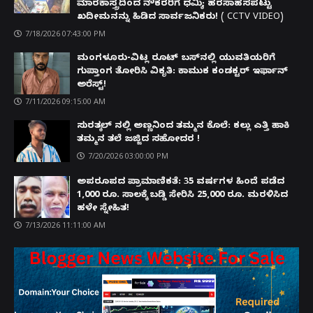
ಮಾರಕಾಸ್ತ್ರದಿಂದ ನೌಕರರಿಗೆ ಧಮ್ಕಿ; ಹರಸಾಹಸಪಟ್ಟು
ಖದೀಮನನ್ನು ಹಿಡಿದ ಸಾರ್ವಜನಿಕರು! ( CCTV VIDEO)
7/18/2026 07:43:00 PM
ಮಂಗಳೂರು-ವಿಟ್ಲ ರೂಟ್ ಬಸ್‌ನಲ್ಲಿ ಯುವತಿಯರಿಗೆ
ಗುಪ್ತಾಂಗ ತೋರಿಸಿ ವಿಕೃತಿ: ಕಾಮುಕ ಕಂಡಕ್ಟರ್ ಇರ್ಫಾನ್
ಅರೆಸ್ಟ್!
7/11/2026 09:15:00 AM
ಸುರತ್ಕಲ್ ನಲ್ಲಿ ಅಣ್ಣನಿಂದ ತಮ್ಮನ ಕೊಲೆ: ಕಲ್ಲು ಎತ್ತಿ ಹಾಕಿ
ತಮ್ಮನ ತಲೆ ಜಜ್ಜಿದ ಸಹೋದರ !
7/20/2026 03:00:00 PM
ಅಪರೂಪದ ಪ್ರಾಮಾಣಿಕತೆ: 35 ವರ್ಷಗಳ ಹಿಂದೆ ಪಡೆದ
1,000 ರೂ. ಸಾಲಕ್ಕೆ ಬಡ್ಡಿ ಸೇರಿಸಿ 25,000 ರೂ. ಮರಳಿಸಿದ
ಹಳೇ ಸ್ನೇಹಿತ!
7/13/2026 11:11:00 AM