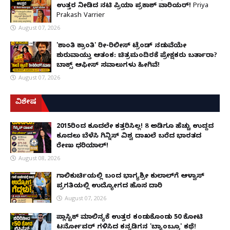
ಉತ್ತರ ನೀಡಿದ ನಟಿ ಪ್ರಿಯಾ ಪ್ರಕಾಶ್ ವಾರಿಯರ್! Priya
Prakash Varrier
August 07, 2026
'ಶಾಂತಿ ಕ್ರಾಂತಿ' ರೀ-ರಿಲೀಸ್ ಟ್ರೆಂಡ್ ನಡುವೆಯೇ
ಶುರುವಾಯ್ತು ಆತಂಕ: ಚಿತ್ರಮಂದಿರಕ್ಕೆ ಪ್ರೇಕ್ಷಕರು ಬರ್ತಾರಾ?
ಬಾಕ್ಸ್ ಆಫೀಸ್ ಸವಾಲುಗಳು ಹೀಗಿವೆ!
August 07, 2026
ವಿಶೇಷ
2015ರಿಂದ ಕೂದಲೇ ಕತ್ತರಿಸಿಲ್ಲ! 8 ಅಡಿಗೂ ಹೆಚ್ಚು ಉದ್ದದ
ಕೂದಲು ಬೆಳೆಸಿ ಗಿನ್ನಿಸ್ ವಿಶ್ವ ದಾಖಲೆ ಬರೆದ ಭಾರತದ
ರೇಣು ಧರಿಯಾಲ್!
August 08, 2026
ಗಾಲಿಕುರ್ಚಿಯಲ್ಲಿ ಬಂದ ಭಾಗ್ಯಶ್ರೀ ಕುಲಾಲ್‌ಗೆ ಆಳ್ವಾಸ್
ಪ್ರಗತಿಯಲ್ಲಿ ಉದ್ಯೋಗದ ಹೊಸ ದಾರಿ
August 07, 2026
ಪ್ಲಾಸ್ಟಿಕ್ ಮಾಲಿನ್ಯಕ್ಕೆ ಉತ್ತರ ಕಂಡುಕೊಂಡು ₹50 ಕೋಟಿ
ಟರ್ನೋವರ್ ಗಳಿಸಿದ ಕನ್ನಡಿಗನ 'ಬ್ಯಾಂಬ್ರೂ' ಕಥೆ!