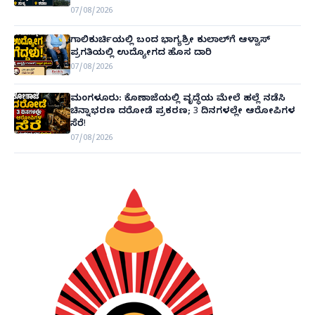
07/08/2026
ಗಾಲಿಕುರ್ಚಿಯಲ್ಲಿ ಬಂದ ಭಾಗ್ಯಶ್ರೀ ಕುಲಾಲ್‌ಗೆ ಆಳ್ವಾಸ್
ಪ್ರಗತಿಯಲ್ಲಿ ಉದ್ಯೋಗದ ಹೊಸ ದಾರಿ
07/08/2026
ಮಂಗಳೂರು: ಕೊಣಾಜೆಯಲ್ಲಿ ವೃದ್ಧೆಯ ಮೇಲೆ ಹಲ್ಲೆ ನಡೆಸಿ
ಚಿನ್ನಾಭರಣ ದರೋಡೆ ಪ್ರಕರಣ; 3 ದಿನಗಳಲ್ಲೇ ಆರೋಪಿಗಳ
ಸೆರೆ!
07/08/2026