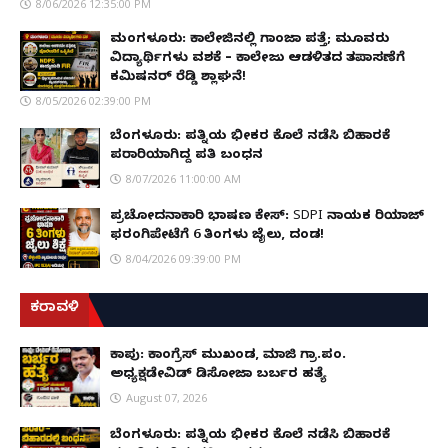
8/06/2026 12:35:00 PM
ಮಂಗಳೂರು: ಕಾಲೇಜಿನಲ್ಲಿ ಗಾಂಜಾ ಪತ್ತೆ; ಮೂವರು
ವಿದ್ಯಾರ್ಥಿಗಳು ವಶಕ್ಕೆ – ಕಾಲೇಜು ಆಡಳಿತದ ತಪಾಸಣೆಗೆ
ಕಮಿಷನರ್ ರೆಡ್ಡಿ ಶ್ಲಾಘನೆ!
8/05/2026 02:39:00 PM
ಬೆಂಗಳೂರು: ಪತ್ನಿಯ ಭೀಕರ ಕೊಲೆ ನಡೆಸಿ ಬಿಹಾರಕ್ಕೆ
ಪರಾರಿಯಾಗಿದ್ದ ಪತಿ ಬಂಧನ
8/07/2026 11:00:00 AM
ಪ್ರಚೋದನಾಕಾರಿ ಭಾಷಣ ಕೇಸ್: SDPI ನಾಯಕ ರಿಯಾಜ್
ಫರಂಗಿಪೇಟೆಗೆ 6 ತಿಂಗಳು ಜೈಲು, ದಂಡ!
8/04/2026 09:39:00 PM
ಕರಾವಳಿ
ಕಾಪು: ಕಾಂಗ್ರೆಸ್ ಮುಖಂಡ, ಮಾಜಿ ಗ್ರಾ.ಪಂ.
ಅಧ್ಯಕ್ಷಡೇವಿಡ್ ಡಿಸೋಜಾ ಬರ್ಬರ ಹತ್ಯೆ
August 07, 2026
ಬೆಂಗಳೂರು: ಪತ್ನಿಯ ಭೀಕರ ಕೊಲೆ ನಡೆಸಿ ಬಿಹಾರಕ್ಕೆ