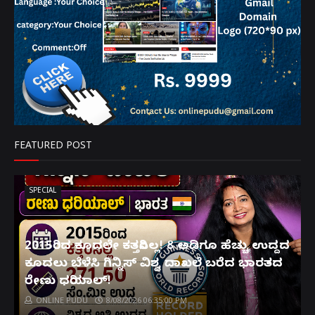
FEATURED POST
SPECIAL
2015ರಿಂದ ಕೂದಲೇ ಕತ್ತರಿಸಿಲ್ಲ! 8 ಅಡಿಗೂ ಹೆಚ್ಚು ಉದ್ದದ
ಕೂದಲು ಬೆಳೆಸಿ ಗಿನ್ನಿಸ್ ವಿಶ್ವ ದಾಖಲೆ ಬರೆದ ಭಾರತದ
ರೇಣು ಧರಿಯಾಲ್!
ONLINE PUDU
8/08/2026 06:35:00 PM