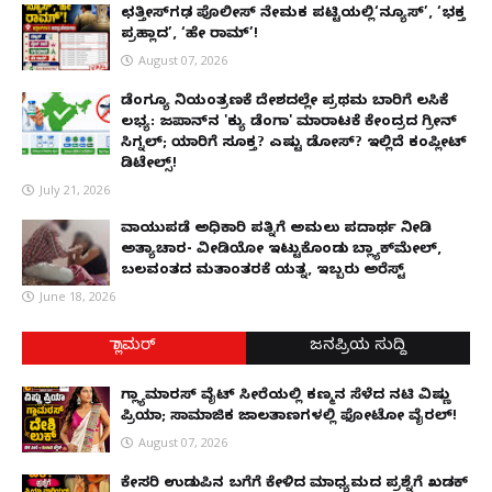
ಛತ್ತೀಸ್‌ಗಢ ಪೊಲೀಸ್ ನೇಮಕ ಪಟ್ಟಿಯಲ್ಲಿ‘ನ್ಯೂಸ್’, ‘ಭಕ್ತ
ಪ್ರಹ್ಲಾದ’, ‘ಹೇ ರಾಮ್’!
August 07, 2026
ಡೆಂಗ್ಯೂ ನಿಯಂತ್ರಣಕ್ಕೆ ದೇಶದಲ್ಲೇ ಪ್ರಥಮ ಬಾರಿಗೆ ಲಸಿಕೆ
ಲಭ್ಯ: ಜಪಾನ್‌ನ 'ಕ್ಯು ಡೆಂಗಾ' ಮಾರಾಟಕ್ಕೆ ಕೇಂದ್ರದ ಗ್ರೀನ್
ಸಿಗ್ನಲ್; ಯಾರಿಗೆ ಸೂಕ್ತ? ಎಷ್ಟು ಡೋಸ್? ಇಲ್ಲಿದೆ ಕಂಪ್ಲೀಟ್
ಡಿಟೇಲ್ಸ್!
July 21, 2026
ವಾಯುಪಡೆ ಅಧಿಕಾರಿ ಪತ್ನಿಗೆ ಅಮಲು ಪದಾರ್ಥ ನೀಡಿ
ಅತ್ಯಾಚಾರ- ವೀಡಿಯೋ ಇಟ್ಟುಕೊಂಡು ಬ್ಲ್ಯಾಕ್‌ಮೇಲ್,
ಬಲವಂತದ ಮತಾಂತರಕ್ಕೆ ಯತ್ನ, ಇಬ್ಬರು ಅರೆಸ್ಟ್
June 18, 2026
ಗ್ಲಾಮರ್
ಜನಪ್ರಿಯ ಸುದ್ದಿ
ಗ್ಲ್ಯಾಮಾರಸ್ ವೈಟ್‌ ಸೀರೆಯಲ್ಲಿ ಕಣ್ಮನ ಸೆಳೆದ ನಟಿ ವಿಷ್ಣು
ಪ್ರಿಯಾ; ಸಾಮಾಜಿಕ ಜಾಲತಾಣಗಳಲ್ಲಿ ಫೋಟೋ ವೈರಲ್!
August 07, 2026
ಕೇಸರಿ ಉಡುಪಿನ ಬಗೆಗೆ ಕೇಳಿದ ಮಾಧ್ಯಮದ ಪ್ರಶ್ನೆಗೆ ಖಡಕ್