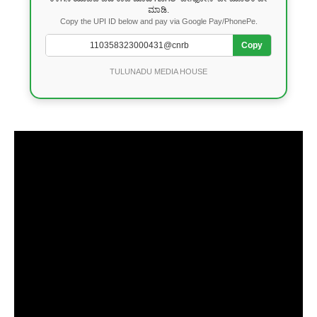
ಮಾಡಿ.
Copy the UPI ID below and pay via Google Pay/PhonePe.
Copy
TULUNADU MEDIA HOUSE