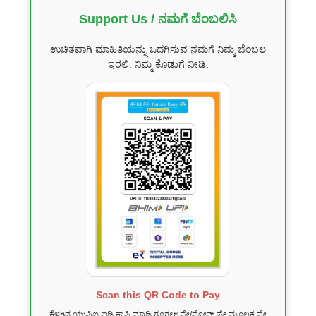
Support Us / ನಮಗೆ ಬೆಂಬಲಿಸಿ
ಉಚಿತವಾಗಿ ಮಾಹಿತಿಯನ್ನು ಒದಗಿಸುವ ನಮಗೆ ನಿಮ್ಮ ಬೆಂಬಲ
ಇರಲಿ. ನಿಮ್ಮ ಕೊಡುಗೆ ನೀಡಿ.
Scan this QR Code to Pay
ಕೆಳಗಿನ ಯುಪಿಐ ಐಡಿ ಕಾಪಿ ಮಾಡಿ ಗೂಗಲ್ ಪೇ/ಫೋನ್ ಪೇ ಮೂಲಕ ಪೇ