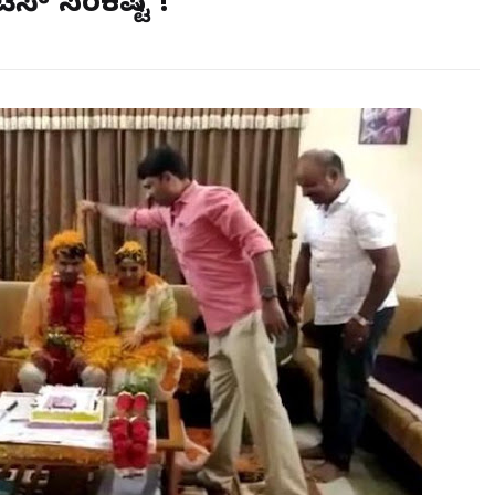
ಸ್ ಸಂಕಷ್ಟ !