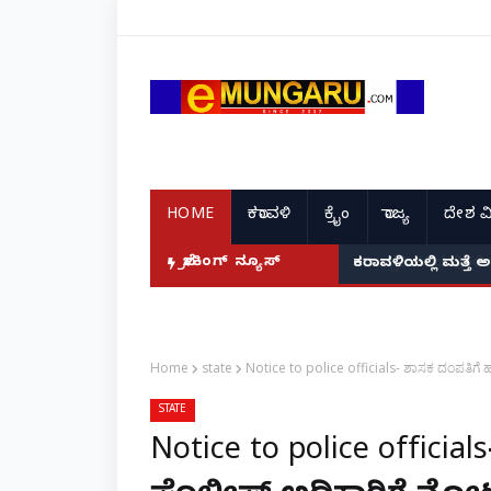
HOME
ಕರಾವಳಿ
ಕ್ರೈಂ
ರಾಜ್ಯ
ದೇಶ ವ
ಬ್ರೇಕಿಂಗ್ ನ್ಯೂಸ್
ಕರಾವಳಿಯಲ್ಲಿ ಮತ್ತೆ 
Home
state
Notice to police officials- ಶಾಸಕ ದಂಪತಿಗೆ 
STATE
Notice to police officia