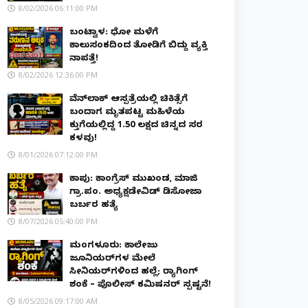
8/02/2026 06:11:00 PM
ಬಂಟ್ವಾಳ: ಧೋ ಮಳೆಗೆ
ಕಾಲುಸಂಕದಿಂದ ತೋಡಿಗೆ ಬಿದ್ದು ವ್ಯಕ್ತಿ
ನಾಪತ್ತೆ!
8/02/2026 12:36:00 PM
ವೆನ್‌ಲಾಕ್ ಆಸ್ಪತ್ರೆಯಲ್ಲಿ ಚಿಕಿತ್ಸೆಗೆ
ಬಂದಾಗ ಮೃತಪಟ್ಟ ಮಹಿಳೆಯ
ಕುತ್ತಿಗೆಯಲ್ಲಿದ್ದ ₹1.50 ಲಕ್ಷದ ಚಿನ್ನದ ಸರ
ಕಳವು!
8/01/2026 07:12:00 PM
ಕಾಪು: ಕಾಂಗ್ರೆಸ್ ಮುಖಂಡ, ಮಾಜಿ
ಗ್ರಾ.ಪಂ. ಅಧ್ಯಕ್ಷಡೇವಿಡ್ ಡಿಸೋಜಾ
ಬರ್ಬರ ಹತ್ಯೆ
8/07/2026 05:40:00 PM
ಮಂಗಳೂರು: ಕಾಲೇಜು
ಜೂನಿಯರ್‌ಗಳ ಮೇಲೆ
ಸೀನಿಯರ್‌ಗಳಿಂದ ಹಲ್ಲೆ; ರ‌್ಯಾಗಿಂಗ್
ಶಂಕೆ – ಪೊಲೀಸ್ ಕಮಿಷನರ್ ಸ್ಪಷ್ಟನೆ!
8/05/2026 09:17:00 AM