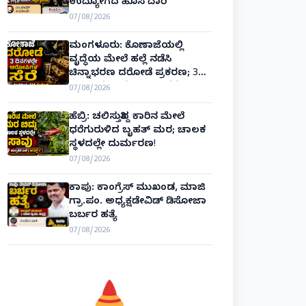
ಉದ್ಯೋಗದ ಹೊಸ ದಾರಿ
07/08/2026
ಮಂಗಳೂರು: ಕೊಣಾಜೆಯಲ್ಲಿ
ವೃದ್ಧೆಯ ಮೇಲೆ ಹಲ್ಲೆ ನಡೆಸಿ
ಚಿನ್ನಾಭರಣ ದರೋಡೆ ಪ್ರಕರಣ; 3
ದಿನಗಳಲ್ಲೇ ಆರೋಪಿಗಳ ಸೆರೆ!
07/08/2026
ಹೆಬ್ರಿ: ಚಲಿಸುತ್ತಿದ್ದ ಕಾರಿನ ಮೇಲೆ
ಧರೆಗುರುಳಿದ ಬೃಹತ್ ಮರ; ಚಾಲಕ
ಸ್ಥಳದಲ್ಲೇ ದುರ್ಮರಣ!
07/08/2026
ಕಾಪು: ಕಾಂಗ್ರೆಸ್ ಮುಖಂಡ, ಮಾಜಿ
ಗ್ರಾ.ಪಂ. ಅಧ್ಯಕ್ಷಡೇವಿಡ್ ಡಿಸೋಜಾ
ಬರ್ಬರ ಹತ್ಯೆ
07/08/2026