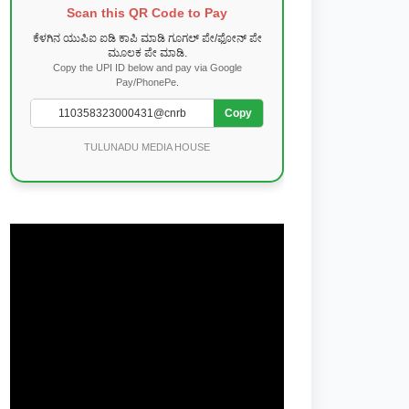
Scan this QR Code to Pay
ಕೆಳಗಿನ ಯುಪಿಐ ಐಡಿ ಕಾಪಿ ಮಾಡಿ ಗೂಗಲ್ ಪೇ/ಫೋನ್ ಪೇ
ಮೂಲಕ ಪೇ ಮಾಡಿ.
Copy the UPI ID below and pay via Google
Pay/PhonePe.
Copy
TULUNADU MEDIA HOUSE