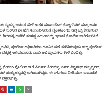
ಡರ್ ಹುಟ್ಟುಹಬ್ಬ ಆಚರಣೆ ವೇಳೆ ಶಾಸಕ ಮಹಾಂತೇಶ್ ದೊಡ್ಡಗೌಡರ್ ಮತ್ತು ಅವರ
 ಮಳೆ ಸುರಿಸಿದ ಘಟನೆಗೆ ಸಂಬಂಧಿಸಿದಂತೆ ಬೈಲಹೊಂಗಲ ಡಿವೈಎಸ್ಪಿ ಶಿವಾನಂದ
. ಶೀಗಿಹಳ್ಳಿ ಅವರಿಗೆ ಸಂಕಷ್ಟ ಎದುರಾಗಿದ್ದು, ಇಲಾಖೆ ನೋಟಿಸ್ ಜಾರಿಗೊಳಿಸಿದೆ.
ಕುರಿಸಿ, ಪೊಲೀಸ್ ಅಧಿಕಾರಿಗಳು ಹೂವಿನ ಮಳೆ ಸುರಿದಿರುವುದು ರಾಜ್ಯ ಪೊಲೀಸ್
 ಮಟ್ಟಕ್ಕೆ ಇಳಿಯಬಾರದು ಎಂಬ ಅಭಿಪ್ರಾಯಗಳು ಕೇಳಿ ಬಂದಿತ್ತು.
 ನೇಸರಗಿ ಪೊಲೀಸ್ ಠಾಣೆ ಪಿಎಸ್ಐ ಶೀಗಿಹಳ್ಳಿ, ಎಸ್‌ಐ ವಿಶ್ವನಾಥ್ ಮಲ್ಲನ್ನವರ್,
ರ್ ಹುಟ್ಟುಹಬ್ಬದಲ್ಲಿ ಭಾಗಿಯಾಗಿದ್ದರು. ಈ ಘಟನೆಯ ವೀಡಿಯೋ ಸಾಮಾಜಿಕ
ಕ್ತವಾಗಿತ್ತು.