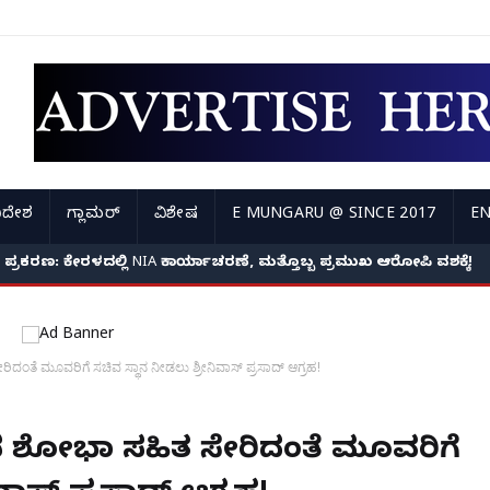
ಿದೇಶ
ಗ್ಲಾಮರ್
ವಿಶೇಷ
E MUNGARU @ SINCE 2017
EN
್ಯೆ ಪ್ರಕರಣ: ಕೇರಳದಲ್ಲಿ NIA ಕಾರ್ಯಾಚರಣೆ, ಮತ್ತೊಬ್ಬ ಪ್ರಮುಖ ಆರೋಪಿ ವಶಕ್ಕೆ!
ಂತೆ ಮೂವರಿಗೆ ಸಚಿವ ಸ್ಥಾನ ನೀಡಲು ಶ್ರೀನಿವಾಸ್ ಪ್ರಸಾದ್ ಆಗ್ರಹ!
ಸದೆ ಶೋಭಾ ಸಹಿತ ಸೇರಿದಂತೆ ಮೂವರಿಗೆ