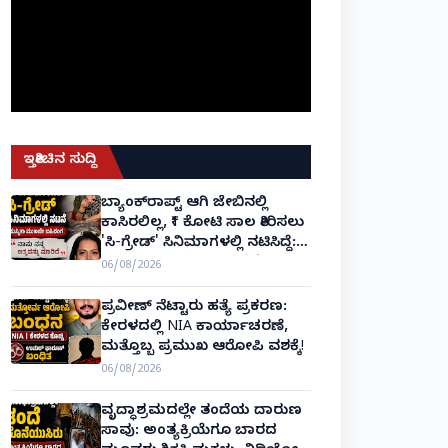
ಇತ್ತೀಚಿನ ಸುದ್ದಿ
ಬ್ಯಾಂಕ್‌ರಾಪ್ಟ್‌ ಆಗಿ ಜೇಬಿನಲ್ಲಿ
ಕಾಸಿರಲಿಲ್ಲ, ₹1 ಕೋಟಿ ಸಾಲ ತೀರಿಸಲು
'ಸಿ-ಗ್ರೇಡ್' ಸಿನಿಮಾಗಳಲ್ಲಿ ನಟಿಸಿದ್ದೆ:
ನಟಿ ಸುಸ್ಮಿತಾ ಮುಖರ್ಜಿ ಕಣ್ಣೀರಿನ
06/08/2026
ಹಣೆಬರಹ!
ಪ್ರವೀಣ್ ನೆಟ್ಟಾರು ಹತ್ಯೆ ಪ್ರಕರಣ:
ಕೇರಳದಲ್ಲಿ NIA ಕಾರ್ಯಾಚರಣೆ,
ಮತ್ತೊಬ್ಬ ಪ್ರಮುಖ ಆರೋಪಿ ವಶಕ್ಕೆ!
06/08/2026
ವೃದ್ಧಾಶ್ರಮದಲ್ಲೇ ತಂದೆಯ ದಾರುಣ
ಸಾವು: ಅಂತ್ಯಕ್ರಿಯೆಗೂ ಬಾರದ