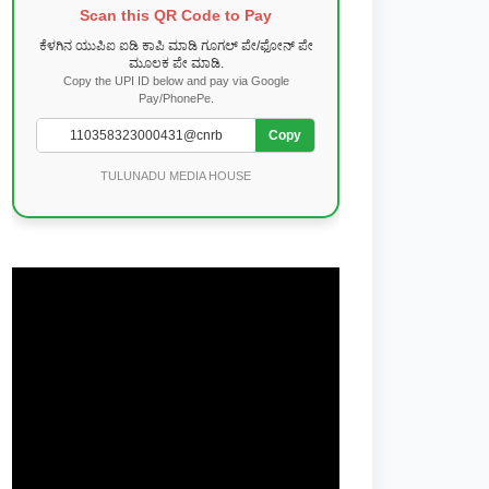
Scan this QR Code to Pay
ಕೆಳಗಿನ ಯುಪಿಐ ಐಡಿ ಕಾಪಿ ಮಾಡಿ ಗೂಗಲ್ ಪೇ/ಫೋನ್ ಪೇ
ಮೂಲಕ ಪೇ ಮಾಡಿ.
Copy the UPI ID below and pay via Google
Pay/PhonePe.
Copy
TULUNADU MEDIA HOUSE