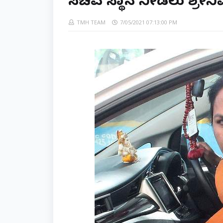
ಸಚಿವ ಸ್ಥಾನ ನೀಡಲು ಶ್ರೀನಿ
TMH TEAM
7/05/2021 07:13:00 PM