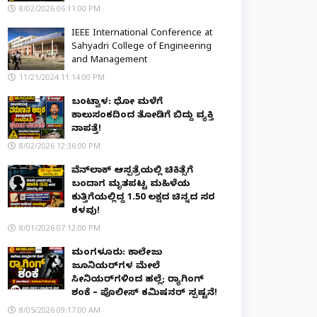
8/02/2026 06:11:00 PM
IEEE International Conference at
Sahyadri College of Engineering
and Management
11/21/2024 11:14:00 PM
ಬಂಟ್ವಾಳ: ಧೋ ಮಳೆಗೆ
ಕಾಲುಸಂಕದಿಂದ ತೋಡಿಗೆ ಬಿದ್ದು ವ್ಯಕ್ತಿ
ನಾಪತ್ತೆ!
8/02/2026 12:36:00 PM
ವೆನ್‌ಲಾಕ್ ಆಸ್ಪತ್ರೆಯಲ್ಲಿ ಚಿಕಿತ್ಸೆಗೆ
ಬಂದಾಗ ಮೃತಪಟ್ಟ ಮಹಿಳೆಯ
ಕುತ್ತಿಗೆಯಲ್ಲಿದ್ದ ₹1.50 ಲಕ್ಷದ ಚಿನ್ನದ ಸರ
ಕಳವು!
8/01/2026 07:12:00 PM
ಮಂಗಳೂರು: ಕಾಲೇಜು
ಜೂನಿಯರ್‌ಗಳ ಮೇಲೆ
ಸೀನಿಯರ್‌ಗಳಿಂದ ಹಲ್ಲೆ; ರ‌್ಯಾಗಿಂಗ್
ಶಂಕೆ – ಪೊಲೀಸ್ ಕಮಿಷನರ್ ಸ್ಪಷ್ಟನೆ!
8/05/2026 09:17:00 AM