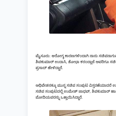
ಮೈಸೂರು: ಆರೋಗ್ಯ ಕಾರಣಗಳಿಂದಾಗಿ ನಾನು ಸಚಿವನಾಗುವುದಿ
ಶಿವಕುಮಾರ್ ಉದಾಸಿ, ಶೋಭಾ ಕರಂದ್ಲಾಜೆ ಅವರಿಗೂ ಸಚಿವ 
ಪ್ರಸಾದ್ ಹೇಳಿದ್ದಾರೆ.
ಅಧಿವೇಶನಕ್ಕೂ ಮುನ್ನ ಸಚಿವ ಸಂಪುಟ ವಿಸ್ತರಣೆಯಾದರೆ ಉತ
ಸಚಿವ ಸಂಪುಟದಲ್ಲಿ ಉಮೇಶ್ ಜಾಧವ್, ಶಿವಕುಮಾರ್ ಹಾಗೂ
ಮೋದಿಯವರನ್ನು ಒತ್ತಾಯಿಸಿದ್ದಾರೆ.