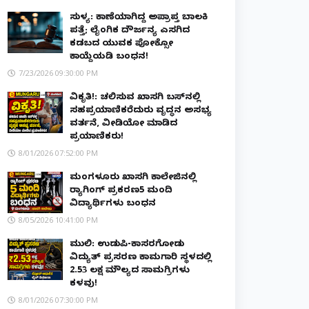
ಸುಳ್ಯ: ಕಾಣೆಯಾಗಿದ್ದ ಅಪ್ರಾಪ್ತ ಬಾಲಕಿ
ಪತ್ತೆ; ಲೈಂಗಿಕ ದೌರ್ಜನ್ಯ ಎಸಗಿದ
ಕಡಬದ ಯುವಕ ಪೋಕ್ಸೋ
ಕಾಯ್ದೆಯಡಿ ಬಂಧನ!
7/23/2026 09:30:00 PM
ವಿಕೃತಿ!: ಚಲಿಸುವ ಖಾಸಗಿ ಬಸ್‌ನಲ್ಲಿ
ಸಹಪ್ರಯಾಣಿಕರೆದುರು ವೃದ್ಧನ ಅಸಭ್ಯ
ವರ್ತನೆ, ವೀಡಿಯೋ ಮಾಡಿದ
ಪ್ರಯಾಣಿಕರು!
8/01/2026 07:52:00 PM
ಮಂಗಳೂರು ಖಾಸಗಿ ಕಾಲೇಜಿನಲ್ಲಿ
ರ‌್ಯಾಗಿಂಗ್ ಪ್ರಕರಣ5 ಮಂದಿ
ವಿದ್ಯಾರ್ಥಿಗಳು ಬಂಧನ
8/05/2026 10:41:00 PM
ಮುಲ್ಕಿ: ಉಡುಪಿ-ಕಾಸರಗೋಡು
ವಿದ್ಯುತ್ ಪ್ರಸರಣ ಕಾಮಗಾರಿ ಸ್ಥಳದಲ್ಲಿ
₹2.53 ಲಕ್ಷ ಮೌಲ್ಯದ ಸಾಮಗ್ರಿಗಳು
ಕಳವು!
8/01/2026 07:30:00 PM