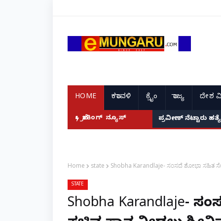
HOME
ಕರಾವಳಿ
ಕ್ರೈಂ
ರಾಜ್ಯ
ದೇಶ ವ
ದೆ: ನಟಿ ಸುಸ್ಮಿತಾ ಮುಖರ್ಜಿ ಕಣ್ಣೀರಿನ ಹಣೆಬರಹ!
ಬ್ರೇಕಿಂಗ್ ನ್ಯೂಸ್
ಪ್ರವೀಣ್ ನೆಟ್ಟಾರು ಹತ
Home
state
Shobha Karandlaje- ಸಂಸದೆ ಶೋಭಾ ಸಹಿತ ಸೇರಿದ
STATE
Shobha Karandlaje- ಸಂ