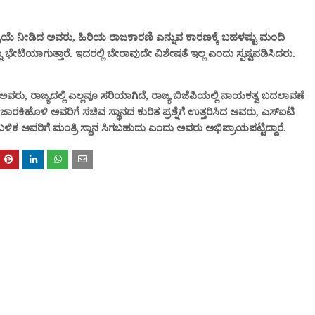
ಕ್ರಿಯೆ ನೀಡಿದ ಅವರು, ಹಿರಿಯ ರಾಜಕಾರಣಿ ಎನ್ನುವ ಕಾರಣಕ್ಕೆ ಬಹಳಷ್ಟು ಮಂದಿ
ನ್ನು ಭೇಟಿಯಾಗುತ್ತಾರೆ. ಇದರಲ್ಲಿ ಬೇರಾವುದೇ ವಿಶೇಷತೆ ಇಲ್ಲ ಎಂದು ಸ್ಪಷ್ಟಪಡಿಸಿದರು.
ಿದ ಅವರು, ರಾಜ್ಯದಲ್ಲಿ ಎಲ್ಲವೂ ಸರಿಯಾಗಿದೆ, ರಾಜ್ಯ ಬಿಜೆಪಿಯಲ್ಲಿ ನಾಯಕತ್ವ ಬದಲಾವಣೆ
ರಕಿಹೊಳಿ ಅವರಿಗೆ ಸಚಿವ ಸ್ಥಾನದ ಕುರಿತ ಪ್ರಶ್ನೆಗೆ ಉತ್ತರಿಸಿದ ಅವರು, ಎಸ್‌ಐಟಿ
ಿಕ ಅವರಿಗೆ ಮಂತ್ರಿ ಸ್ಥಾನ ಸಿಗಬಹುದು ಎಂದು ಅವರು ಅಭಿಪ್ರಾಯಪಟ್ಟಿದ್ದಾರೆ.