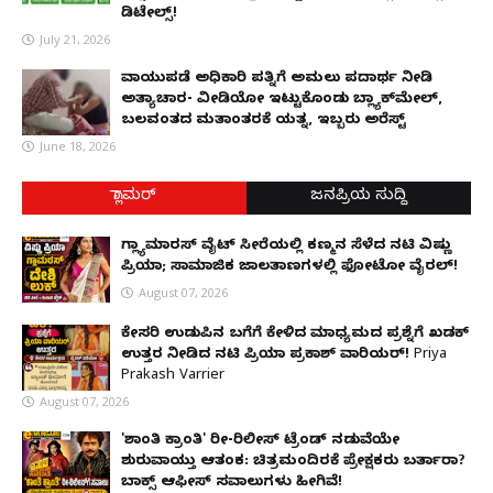
ಡಿಟೇಲ್ಸ್!
July 21, 2026
ವಾಯುಪಡೆ ಅಧಿಕಾರಿ ಪತ್ನಿಗೆ ಅಮಲು ಪದಾರ್ಥ ನೀಡಿ
ಅತ್ಯಾಚಾರ- ವೀಡಿಯೋ ಇಟ್ಟುಕೊಂಡು ಬ್ಲ್ಯಾಕ್‌ಮೇಲ್,
ಬಲವಂತದ ಮತಾಂತರಕ್ಕೆ ಯತ್ನ, ಇಬ್ಬರು ಅರೆಸ್ಟ್
June 18, 2026
ಗ್ಲಾಮರ್
ಜನಪ್ರಿಯ ಸುದ್ದಿ
ಗ್ಲ್ಯಾಮಾರಸ್ ವೈಟ್‌ ಸೀರೆಯಲ್ಲಿ ಕಣ್ಮನ ಸೆಳೆದ ನಟಿ ವಿಷ್ಣು
ಪ್ರಿಯಾ; ಸಾಮಾಜಿಕ ಜಾಲತಾಣಗಳಲ್ಲಿ ಫೋಟೋ ವೈರಲ್!
August 07, 2026
ಕೇಸರಿ ಉಡುಪಿನ ಬಗೆಗೆ ಕೇಳಿದ ಮಾಧ್ಯಮದ ಪ್ರಶ್ನೆಗೆ ಖಡಕ್
ಉತ್ತರ ನೀಡಿದ ನಟಿ ಪ್ರಿಯಾ ಪ್ರಕಾಶ್ ವಾರಿಯರ್! Priya
Prakash Varrier
August 07, 2026
'ಶಾಂತಿ ಕ್ರಾಂತಿ' ರೀ-ರಿಲೀಸ್ ಟ್ರೆಂಡ್ ನಡುವೆಯೇ
ಶುರುವಾಯ್ತು ಆತಂಕ: ಚಿತ್ರಮಂದಿರಕ್ಕೆ ಪ್ರೇಕ್ಷಕರು ಬರ್ತಾರಾ?
ಬಾಕ್ಸ್ ಆಫೀಸ್ ಸವಾಲುಗಳು ಹೀಗಿವೆ!