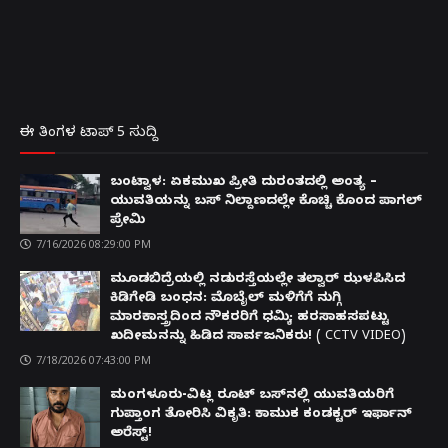
ಈ ತಿಂಗಳ ಟಾಪ್ 5 ಸುದ್ದಿ
ಬಂಟ್ವಾಳ: ಏಕಮುಖ ಪ್ರೀತಿ ದುರಂತದಲ್ಲಿ ಅಂತ್ಯ –
ಯುವತಿಯನ್ನು ಬಸ್ ನಿಲ್ದಾಣದಲ್ಲೇ ಕೊಚ್ಚಿ ಕೊಂದ ಪಾಗಲ್
ಪ್ರೇಮಿ
7/16/2026 08:29:00 PM
ಮೂಡಬಿದ್ರೆಯಲ್ಲಿ ನಡುರಸ್ತೆಯಲ್ಲೇ ತಲ್ವಾರ್ ಝಳಪಿಸಿದ
ಕಿಡಿಗೇಡಿ ಬಂಧನ: ಮೊಬೈಲ್ ಮಳಿಗೆಗೆ ನುಗ್ಗಿ
ಮಾರಕಾಸ್ತ್ರದಿಂದ ನೌಕರರಿಗೆ ಧಮ್ಕಿ; ಹರಸಾಹಸಪಟ್ಟು
ಖದೀಮನನ್ನು ಹಿಡಿದ ಸಾರ್ವಜನಿಕರು! ( CCTV VIDEO)
7/18/2026 07:43:00 PM
ಮಂಗಳೂರು-ವಿಟ್ಲ ರೂಟ್ ಬಸ್‌ನಲ್ಲಿ ಯುವತಿಯರಿಗೆ
ಗುಪ್ತಾಂಗ ತೋರಿಸಿ ವಿಕೃತಿ: ಕಾಮುಕ ಕಂಡಕ್ಟರ್ ಇರ್ಫಾನ್
ಅರೆಸ್ಟ್!