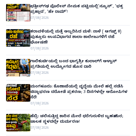
ಛತ್ತೀಸ್‌ಗಢ ಪೊಲೀಸ್ ನೇಮಕ ಪಟ್ಟಿಯಲ್ಲಿ‘ನ್ಯೂಸ್’, ‘ಭಕ್ತ
ಪ್ರಹ್ಲಾದ’, ‘ಹೇ ರಾಮ್’!
07/08/2026
ಕರಾವಳಿಯಲ್ಲಿ ಮತ್ತೆ ಅಬ್ಬರಿಸಿದ ಮಳೆ: ನಾಳೆ ( ಆಗಷ್ಟ್ 8)
ಪುತ್ತೂರು ಉಪವಿಭಾಗದ ಶಾಲಾ-ಕಾಲೇಜುಗಳಿಗೆ ರಜೆ
ಘೋಷಣೆ!
07/08/2026
ಗಾಲಿಕುರ್ಚಿಯಲ್ಲಿ ಬಂದ ಭಾಗ್ಯಶ್ರೀ ಕುಲಾಲ್‌ಗೆ ಆಳ್ವಾಸ್
ಪ್ರಗತಿಯಲ್ಲಿ ಉದ್ಯೋಗದ ಹೊಸ ದಾರಿ
07/08/2026
ಮಂಗಳೂರು: ಕೊಣಾಜೆಯಲ್ಲಿ ವೃದ್ಧೆಯ ಮೇಲೆ ಹಲ್ಲೆ ನಡೆಸಿ
ಚಿನ್ನಾಭರಣ ದರೋಡೆ ಪ್ರಕರಣ; 3 ದಿನಗಳಲ್ಲೇ ಆರೋಪಿಗಳ
ಸೆರೆ!
07/08/2026
ಹೆಬ್ರಿ: ಚಲಿಸುತ್ತಿದ್ದ ಕಾರಿನ ಮೇಲೆ ಧರೆಗುರುಳಿದ ಬೃಹತ್ ಮರ;
ಚಾಲಕ ಸ್ಥಳದಲ್ಲೇ ದುರ್ಮರಣ!
07/08/2026