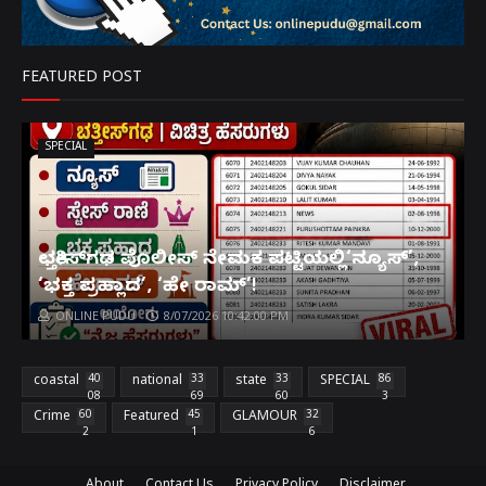
FEATURED POST
SPECIAL
ಛತ್ತೀಸ್‌ಗಢ ಪೊಲೀಸ್ ನೇಮಕ ಪಟ್ಟಿಯಲ್ಲಿ‘ನ್ಯೂಸ್’,
‘ಭಕ್ತ ಪ್ರಹ್ಲಾದ’, ‘ಹೇ ರಾಮ್’!
ONLINE PUDU
8/07/2026 10:42:00 PM
coastal
40
national
33
state
33
SPECIAL
86
08
69
60
3
Crime
60
Featured
45
GLAMOUR
32
2
1
6
About
Contact Us
Privacy Policy
Disclaimer