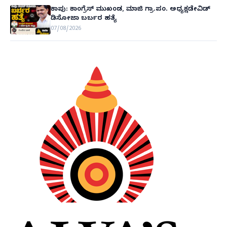
ಕಾಪು: ಕಾಂಗ್ರೆಸ್ ಮುಖಂಡ, ಮಾಜಿ ಗ್ರಾ.ಪಂ. ಅಧ್ಯಕ್ಷಡೇವಿಡ್
ಡಿಸೋಜಾ ಬರ್ಬರ ಹತ್ಯೆ
07/08/2026