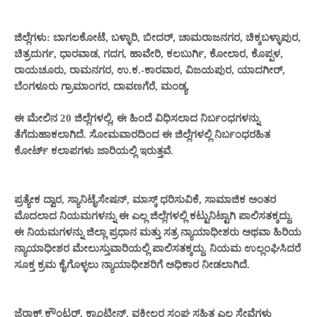
ಜಿಲ್ಲೆಗಳು: ಬಾಗಲಕೋಟೆ, ಬಳ್ಳಾರಿ, ಬೀದರ್, ಚಾಮರಾಜನಗರ, ಚಿಕ್ಕಬಳ್ಳಾಪುರ,
ಚಿತ್ರದುರ್ಗ, ಧಾರವಾಡ, ಗದಗ, ಹಾವೇರಿ, ಕಲಬುರ್ಗಿ, ಕೋಲಾರ, ಕೊಪ್ಪಳ,
ರಾಯಚೂರು, ರಾಮನಗರ, ಉ.ಕ.-ಕಾರವಾರ, ವಿಜಯಪುರ, ಯಾದಗೀರ್,
ಬೆಂಗಳೂರು ಗ್ರಾಮಾಂಗರ, ದಾವಣಗೆರೆ, ಮಂಡ್ಯ.
ಈ ಮೇಲಿನ 20 ಜಿಲ್ಲೆಗಳಲ್ಲಿ, ಈ ಹಿಂದೆ ವಿಧಿಸಲಾದ ನಿರ್ಬಂಧಗಳನ್ನು
ತೆಗೆದುಹಾಕಲಾಗಿದೆ. ಸೋಮವಾರದಿಂದ ಈ ಜಿಲ್ಲೆಗಳಲ್ಲಿ ನಿರ್ಬಂಧರಹಿತ
ಕೋರ್ಟ್ ಕಲಾಪಗಳು ಜಾರಿಯಲ್ಲಿ ಇರುತ್ತವೆ.
ಪ್ರತ್ಯೇಕ ದ್ವಾರ, ಸ್ಯಾನಿಟೈಸೇಷನ್, ಮಾಸ್ಕ್ ಧರಿಸುವಿಕೆ, ಸಾಮಾಜಿಕ ಅಂತರ
ಮೊದಲಾದ ನಿಯಮಗಳನ್ನು ಈ ಎಲ್ಲ ಜಿಲ್ಲೆಗಳಲ್ಲಿ ಕಟ್ಟುನಿಟ್ಟಾಗಿ ಪಾಲಿಸತಕ್ಕದ್ದು.
ಈ ನಿಯಮಗಳನ್ನು ಜಿಲ್ಲಾ ಪ್ರಧಾನ ಮತ್ತು ಸತ್ರ ನ್ಯಾಯಾಧೀಶರು ಅಥವಾ ಹಿರಿಯ
ನ್ಯಾಯಾಧೀಶರ ಮೇಲುಸ್ತುವಾರಿಯಲ್ಲಿ ಪಾಲಿಸತಕ್ಕದ್ದು. ನಿಯಮ ಉಲ್ಲಂಘಿಸಿದರೆ
ಸೂಕ್ತ ಕ್ರಮ ಕೈಗೊಳ್ಳಲು ನ್ಯಾಯಾಧೀಶರಿಗೆ ಅಧಿಕಾರ ನೀಡಲಾಗಿದೆ.
ಜೆರಾಕ್ಸ್ ಕೌಂಟರ್, ಕ್ಯಾಂಟೀನ್, ವಕೀಲರ ಸಂಘ ಸಹಿತ ಎಲ್ಲ ಸೇವೆಗಳು