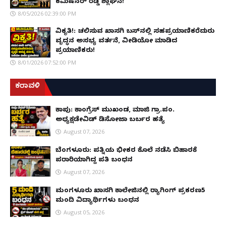
ಕಮಿಷನರ್ ರೆಡ್ಡಿ ಶ್ಲಾಘನೆ!
8/05/2026 02:39:00 PM
ವಿಕೃತಿ!: ಚಲಿಸುವ ಖಾಸಗಿ ಬಸ್‌ನಲ್ಲಿ ಸಹಪ್ರಯಾಣಿಕರೆದುರು
ವೃದ್ಧನ ಅಸಭ್ಯ ವರ್ತನೆ, ವೀಡಿಯೋ ಮಾಡಿದ
ಪ್ರಯಾಣಿಕರು!
8/01/2026 07:52:00 PM
ಕರಾವಳಿ
ಕಾಪು: ಕಾಂಗ್ರೆಸ್ ಮುಖಂಡ, ಮಾಜಿ ಗ್ರಾ.ಪಂ.
ಅಧ್ಯಕ್ಷಡೇವಿಡ್ ಡಿಸೋಜಾ ಬರ್ಬರ ಹತ್ಯೆ
August 07, 2026
ಬೆಂಗಳೂರು: ಪತ್ನಿಯ ಭೀಕರ ಕೊಲೆ ನಡೆಸಿ ಬಿಹಾರಕ್ಕೆ
ಪರಾರಿಯಾಗಿದ್ದ ಪತಿ ಬಂಧನ
August 07, 2026
ಮಂಗಳೂರು ಖಾಸಗಿ ಕಾಲೇಜಿನಲ್ಲಿ ರ‌್ಯಾಗಿಂಗ್ ಪ್ರಕರಣ5
ಮಂದಿ ವಿದ್ಯಾರ್ಥಿಗಳು ಬಂಧನ
August 05, 2026