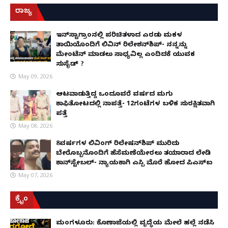
ರಾಜ್ಯ
ಇನ್​ಸ್ಟಾಗ್ರಾಂನಲ್ಲಿ ಪರಿಚಿತಳಾದ ಎರಡು ಮಕ್ಕಳ
ತಾಯಿಯೊಂದಿಗೆ ಲಿವಿನ್ ರಿಲೇಶನ್​ಶಿಪ್- ನನ್ನನ್ನು
ಮೇಂಟೆನ್ ಮಾಡಲು ಸಾಧ್ಯವಿಲ್ಲ ಎಂದಿದಕ್ಕೆ ಯುವಕ
ಸುಸೈಡ್ ?
May 09, 2026
ಆಟವಾಡುತ್ತಿದ್ದ ಒಂದೂವರೆ ವರ್ಷದ ಮಗು
ಕಾಫಿತೋಟದಲ್ಲಿ ನಾಪತ್ತೆ- 12ಗಂಟೆಗಳ ಬಳಿಕ ಸುರಕ್ಷಿತವಾಗಿ
ಪತ್ತೆ
May 08, 2026
8ವರ್ಷಗಳ ಲಿವಿಂಗ್‌ ರಿಲೇಷನ್‌ಶಿಪ್ ಮುರಿದು
ಬೇರೊಬ್ಬನೊಂದಿಗೆ ಹೆಸೆಮಣೆಯೇರಲು ತಯಾರಾದ ಲೇಡಿ
ಕಾನ್‌ಸ್ಟೇಬಲ್- ನ್ಯಾಯಕ್ಕಾಗಿ ಎಸ್ಪಿ ಮೊರೆ ಹೋದ ಪಿಎಸ್ಐ
May 07, 2026
ಕ್ರೈಂ
ಮಂಗಳೂರು: ಕೊಣಾಜೆಯಲ್ಲಿ ವೃದ್ಧೆಯ ಮೇಲೆ ಹಲ್ಲೆ ನಡೆಸಿ