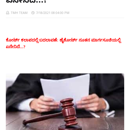
ಏನೇನಿದೆ...?
TMH TEAM
7/18/2021 08:04:00 PM
ಕೋರ್ಟ್ ಕಲಾಪದಲ್ಲಿ ಬದಲಾವಣೆ: ಹೈಕೋರ್ಟ್ ನೂತನ ಮಾರ್ಗಸೂಚಿಯಲ್ಲಿ
ಏನೇನಿದೆ...?