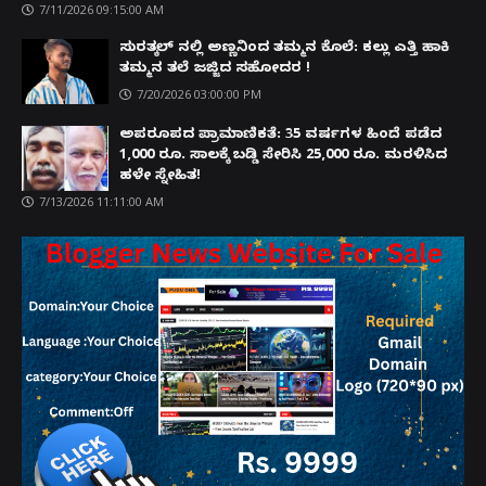
7/11/2026 09:15:00 AM
ಸುರತ್ಕಲ್ ನಲ್ಲಿ ಅಣ್ಣನಿಂದ ತಮ್ಮನ ಕೊಲೆ: ಕಲ್ಲು ಎತ್ತಿ ಹಾಕಿ
ತಮ್ಮನ ತಲೆ ಜಜ್ಜಿದ ಸಹೋದರ !
7/20/2026 03:00:00 PM
ಅಪರೂಪದ ಪ್ರಾಮಾಣಿಕತೆ: 35 ವರ್ಷಗಳ ಹಿಂದೆ ಪಡೆದ
1,000 ರೂ. ಸಾಲಕ್ಕೆ ಬಡ್ಡಿ ಸೇರಿಸಿ 25,000 ರೂ. ಮರಳಿಸಿದ
ಹಳೇ ಸ್ನೇಹಿತ!
7/13/2026 11:11:00 AM