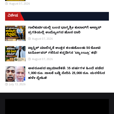
August 07, 2026
ವಿಶೇಷ
ಗಾಲಿಕುರ್ಚಿಯಲ್ಲಿ ಬಂದ ಭಾಗ್ಯಶ್ರೀ ಕುಲಾಲ್‌ಗೆ ಆಳ್ವಾಸ್
ಪ್ರಗತಿಯಲ್ಲಿ ಉದ್ಯೋಗದ ಹೊಸ ದಾರಿ
August 07, 2026
ಪ್ಲಾಸ್ಟಿಕ್ ಮಾಲಿನ್ಯಕ್ಕೆ ಉತ್ತರ ಕಂಡುಕೊಂಡು ₹50 ಕೋಟಿ
ಟರ್ನೋವರ್ ಗಳಿಸಿದ ಕನ್ನಡಿಗನ 'ಬ್ಯಾಂಬ್ರೂ' ಕಥೆ!
August 07, 2026
ಅಪರೂಪದ ಪ್ರಾಮಾಣಿಕತೆ: 35 ವರ್ಷಗಳ ಹಿಂದೆ ಪಡೆದ
1,000 ರೂ. ಸಾಲಕ್ಕೆ ಬಡ್ಡಿ ಸೇರಿಸಿ 25,000 ರೂ. ಮರಳಿಸಿದ
ಹಳೇ ಸ್ನೇಹಿತ!
July 13, 2026