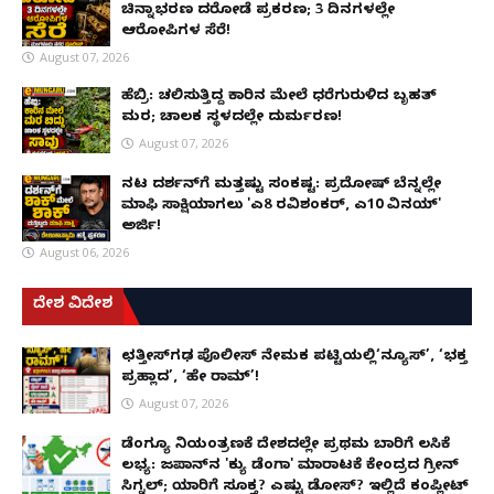
ಚಿನ್ನಾಭರಣ ದರೋಡೆ ಪ್ರಕರಣ; 3 ದಿನಗಳಲ್ಲೇ
ಆರೋಪಿಗಳ ಸೆರೆ!
August 07, 2026
ಹೆಬ್ರಿ: ಚಲಿಸುತ್ತಿದ್ದ ಕಾರಿನ ಮೇಲೆ ಧರೆಗುರುಳಿದ ಬೃಹತ್
ಮರ; ಚಾಲಕ ಸ್ಥಳದಲ್ಲೇ ದುರ್ಮರಣ!
August 07, 2026
ನಟ ದರ್ಶನ್‌ಗೆ ಮತ್ತಷ್ಟು ಸಂಕಷ್ಟ: ಪ್ರದೋಷ್ ಬೆನ್ನಲ್ಲೇ
ಮಾಫಿ ಸಾಕ್ಷಿಯಾಗಲು 'ಎ8 ರವಿಶಂಕರ್, ಎ10 ವಿನಯ್'
ಅರ್ಜಿ!
August 06, 2026
ದೇಶ ವಿದೇಶ
ಛತ್ತೀಸ್‌ಗಢ ಪೊಲೀಸ್ ನೇಮಕ ಪಟ್ಟಿಯಲ್ಲಿ‘ನ್ಯೂಸ್’, ‘ಭಕ್ತ
ಪ್ರಹ್ಲಾದ’, ‘ಹೇ ರಾಮ್’!
August 07, 2026
ಡೆಂಗ್ಯೂ ನಿಯಂತ್ರಣಕ್ಕೆ ದೇಶದಲ್ಲೇ ಪ್ರಥಮ ಬಾರಿಗೆ ಲಸಿಕೆ
ಲಭ್ಯ: ಜಪಾನ್‌ನ 'ಕ್ಯು ಡೆಂಗಾ' ಮಾರಾಟಕ್ಕೆ ಕೇಂದ್ರದ ಗ್ರೀನ್
ಸಿಗ್ನಲ್; ಯಾರಿಗೆ ಸೂಕ್ತ? ಎಷ್ಟು ಡೋಸ್? ಇಲ್ಲಿದೆ ಕಂಪ್ಲೀಟ್