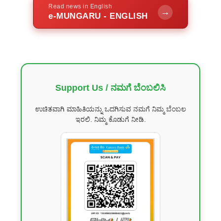
Read news in English
→
e-MUNGARU - ENGLISH
Support Us / ನಮಗೆ ಬೆಂಬಲಿಸಿ
ಉಚಿತವಾಗಿ ಮಾಹಿತಿಯನ್ನು ಒದಗಿಸುವ ನಮಗೆ ನಿಮ್ಮ ಬೆಂಬಲ
ಇರಲಿ. ನಿಮ್ಮ ಕೊಡುಗೆ ನೀಡಿ.