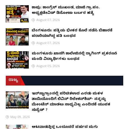
ಕಾಪು: ಕಾಂಗ್ರೆಸ್ ಮುಖಂಡ, ಮಾಜಿ ಗ್ರಾ.ಪಂ.
ಅಧ್ಯಕ್ಷಡೇವಿಡ್ ಡಿಸೋಜಾ ಬರ್ಬರ ಹತ್ಯೆ
August 07, 2026
ಬೆಂಗಳೂರು: ಪತ್ನಿಯ ಭೀಕರ ಕೊಲೆ ನಡೆಸಿ ಬಿಹಾರಕ್ಕೆ
ಪರಾರಿಯಾಗಿದ್ದ ಪತಿ ಬಂಧನ
August 07, 2026
ಮಂಗಳೂರು ಖಾಸಗಿ ಕಾಲೇಜಿನಲ್ಲಿ ರ‌್ಯಾಗಿಂಗ್ ಪ್ರಕರಣ5
ಮಂದಿ ವಿದ್ಯಾರ್ಥಿಗಳು ಬಂಧನ
August 05, 2026
ರಾಜ್ಯ
ಇನ್​ಸ್ಟಾಗ್ರಾಂನಲ್ಲಿ ಪರಿಚಿತಳಾದ ಎರಡು ಮಕ್ಕಳ
ತಾಯಿಯೊಂದಿಗೆ ಲಿವಿನ್ ರಿಲೇಶನ್​ಶಿಪ್- ನನ್ನನ್ನು
ಮೇಂಟೆನ್ ಮಾಡಲು ಸಾಧ್ಯವಿಲ್ಲ ಎಂದಿದಕ್ಕೆ ಯುವಕ
ಸುಸೈಡ್ ?
May 09, 2026
ಆಟವಾಡುತ್ತಿದ್ದ ಒಂದೂವರೆ ವರ್ಷದ ಮಗು