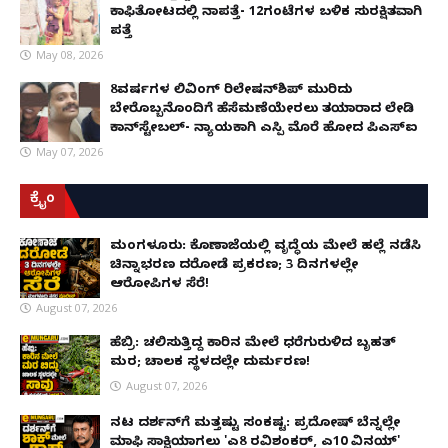
ಕಾಫಿತೋಟದಲ್ಲಿ ನಾಪತ್ತೆ- 12ಗಂಟೆಗಳ ಬಳಿಕ ಸುರಕ್ಷಿತವಾಗಿ
ಪತ್ತೆ
May 08, 2026
8ವರ್ಷಗಳ ಲಿವಿಂಗ್‌ ರಿಲೇಷನ್‌ಶಿಪ್ ಮುರಿದು
ಬೇರೊಬ್ಬನೊಂದಿಗೆ ಹೆಸೆಮಣೆಯೇರಲು ತಯಾರಾದ ಲೇಡಿ
ಕಾನ್‌ಸ್ಟೇಬಲ್- ನ್ಯಾಯಕ್ಕಾಗಿ ಎಸ್ಪಿ ಮೊರೆ ಹೋದ ಪಿಎಸ್ಐ
May 07, 2026
ಕ್ರೈಂ
ಮಂಗಳೂರು: ಕೊಣಾಜೆಯಲ್ಲಿ ವೃದ್ಧೆಯ ಮೇಲೆ ಹಲ್ಲೆ ನಡೆಸಿ
ಚಿನ್ನಾಭರಣ ದರೋಡೆ ಪ್ರಕರಣ; 3 ದಿನಗಳಲ್ಲೇ
ಆರೋಪಿಗಳ ಸೆರೆ!
August 07, 2026
ಹೆಬ್ರಿ: ಚಲಿಸುತ್ತಿದ್ದ ಕಾರಿನ ಮೇಲೆ ಧರೆಗುರುಳಿದ ಬೃಹತ್
ಮರ; ಚಾಲಕ ಸ್ಥಳದಲ್ಲೇ ದುರ್ಮರಣ!
August 07, 2026
ನಟ ದರ್ಶನ್‌ಗೆ ಮತ್ತಷ್ಟು ಸಂಕಷ್ಟ: ಪ್ರದೋಷ್ ಬೆನ್ನಲ್ಲೇ
ಮಾಫಿ ಸಾಕ್ಷಿಯಾಗಲು 'ಎ8 ರವಿಶಂಕರ್, ಎ10 ವಿನಯ್'