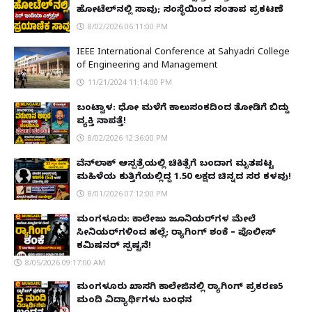
ಹೋಟೆಲ್‌ನಲ್ಲಿ ಸಾವು; ಸಂಸ್ಥೆಯಿಂದ ಸಂತಾಪ ಪ್ರಕಟಣೆ
8/02/2026 06:11:00 PM
IEEE International Conference at Sahyadri College
of Engineering and Management
11/21/2024 11:14:00 PM
ಬಂಟ್ವಾಳ: ಧೋ ಮಳೆಗೆ ಕಾಲುಸಂಕದಿಂದ ತೋಡಿಗೆ ಬಿದ್ದು
ವ್ಯಕ್ತಿ ನಾಪತ್ತೆ!
8/02/2026 12:36:00 PM
ವೆನ್‌ಲಾಕ್ ಆಸ್ಪತ್ರೆಯಲ್ಲಿ ಚಿಕಿತ್ಸೆಗೆ ಬಂದಾಗ ಮೃತಪಟ್ಟ
ಮಹಿಳೆಯ ಕುತ್ತಿಗೆಯಲ್ಲಿದ್ದ ₹1.50 ಲಕ್ಷದ ಚಿನ್ನದ ಸರ ಕಳವು!
8/01/2026 07:12:00 PM
ಮಂಗಳೂರು: ಕಾಲೇಜು ಜೂನಿಯರ್‌ಗಳ ಮೇಲೆ
ಸೀನಿಯರ್‌ಗಳಿಂದ ಹಲ್ಲೆ; ರ‌್ಯಾಗಿಂಗ್ ಶಂಕೆ – ಪೊಲೀಸ್
ಕಮಿಷನರ್ ಸ್ಪಷ್ಟನೆ!
8/05/2026 09:17:00 AM
ಮಂಗಳೂರು ಖಾಸಗಿ ಕಾಲೇಜಿನಲ್ಲಿ ರ‌್ಯಾಗಿಂಗ್ ಪ್ರಕರಣ5
ಮಂದಿ ವಿದ್ಯಾರ್ಥಿಗಳು ಬಂಧನ