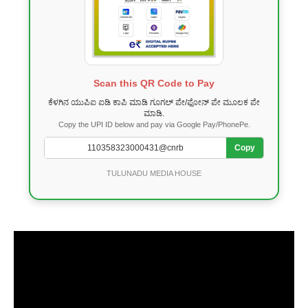
Scan this QR Code to Pay
ಕೆಳಗಿನ ಯುಪಿಐ ಐಡಿ ಕಾಪಿ ಮಾಡಿ ಗೂಗಲ್ ಪೇ/ಫೋನ್ ಪೇ ಮೂಲಕ ಪೇ
ಮಾಡಿ.
Copy the UPI ID below and pay via Google Pay/PhonePe.
Copy
TULUNADU MEDIA HOUSE