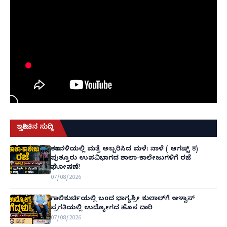
ಇತ್ತೀಚಿನ ಸುದ್ದಿ
ಕರಾವಳಿಯಲ್ಲಿ ಮತ್ತೆ ಅಬ್ಬರಿಸಿದ ಮಳೆ: ನಾಳೆ ( ಆಗಷ್ಟ್ 8)
ಪುತ್ತೂರು ಉಪವಿಭಾಗದ ಶಾಲಾ-ಕಾಲೇಜುಗಳಿಗೆ ರಜೆ
ಘೋಷಣೆ!
07/08/2026
ಗಾಲಿಕುರ್ಚಿಯಲ್ಲಿ ಬಂದ ಭಾಗ್ಯಶ್ರೀ ಕುಲಾಲ್‌ಗೆ ಆಳ್ವಾಸ್
ಪ್ರಗತಿಯಲ್ಲಿ ಉದ್ಯೋಗದ ಹೊಸ ದಾರಿ
07/08/2026