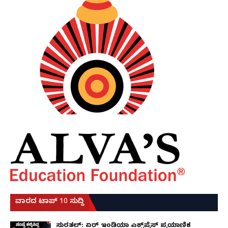
ವಾರದ ಟಾಪ್ 10 ಸುದ್ದಿ
ಸುರತ್ಕಲ್: ಏರ್ ಇಂಡಿಯಾ ಎಕ್ಸ್‌ಪ್ರೆಸ್ ಪ್ರಯಾಣಿಕ