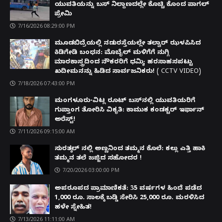
ಯುವತಿಯನ್ನು ಬಸ್ ನಿಲ್ದಾಣದಲ್ಲೇ ಕೊಚ್ಚಿ ಕೊಂದ ಪಾಗಲ್
ಪ್ರೇಮಿ
7/16/2026 08:29:00 PM
ಮೂಡಬಿದ್ರೆಯಲ್ಲಿ ನಡುರಸ್ತೆಯಲ್ಲೇ ತಲ್ವಾರ್ ಝಳಪಿಸಿದ
ಕಿಡಿಗೇಡಿ ಬಂಧನ: ಮೊಬೈಲ್ ಮಳಿಗೆಗೆ ನುಗ್ಗಿ
ಮಾರಕಾಸ್ತ್ರದಿಂದ ನೌಕರರಿಗೆ ಧಮ್ಕಿ; ಹರಸಾಹಸಪಟ್ಟು
ಖದೀಮನನ್ನು ಹಿಡಿದ ಸಾರ್ವಜನಿಕರು! ( CCTV VIDEO)
7/18/2026 07:43:00 PM
ಮಂಗಳೂರು-ವಿಟ್ಲ ರೂಟ್ ಬಸ್‌ನಲ್ಲಿ ಯುವತಿಯರಿಗೆ
ಗುಪ್ತಾಂಗ ತೋರಿಸಿ ವಿಕೃತಿ: ಕಾಮುಕ ಕಂಡಕ್ಟರ್ ಇರ್ಫಾನ್
ಅರೆಸ್ಟ್!
7/11/2026 09:15:00 AM
ಸುರತ್ಕಲ್ ನಲ್ಲಿ ಅಣ್ಣನಿಂದ ತಮ್ಮನ ಕೊಲೆ: ಕಲ್ಲು ಎತ್ತಿ ಹಾಕಿ
ತಮ್ಮನ ತಲೆ ಜಜ್ಜಿದ ಸಹೋದರ !
7/20/2026 03:00:00 PM
ಅಪರೂಪದ ಪ್ರಾಮಾಣಿಕತೆ: 35 ವರ್ಷಗಳ ಹಿಂದೆ ಪಡೆದ
1,000 ರೂ. ಸಾಲಕ್ಕೆ ಬಡ್ಡಿ ಸೇರಿಸಿ 25,000 ರೂ. ಮರಳಿಸಿದ
ಹಳೇ ಸ್ನೇಹಿತ!
7/13/2026 11:11:00 AM