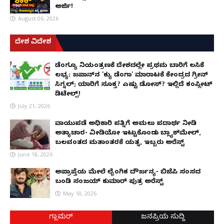
ಅರ್ಜಿ!
August 06, 2026
ದೇಶ ವಿದೇಶ
ಡೆಂಗ್ಯೂ ನಿಯಂತ್ರಣಕ್ಕೆ ದೇಶದಲ್ಲೇ ಪ್ರಥಮ ಬಾರಿಗೆ ಲಸಿಕೆ
ಲಭ್ಯ: ಜಪಾನ್‌ನ 'ಕ್ಯು ಡೆಂಗಾ' ಮಾರಾಟಕ್ಕೆ ಕೇಂದ್ರದ ಗ್ರೀನ್
ಸಿಗ್ನಲ್; ಯಾರಿಗೆ ಸೂಕ್ತ? ಎಷ್ಟು ಡೋಸ್? ಇಲ್ಲಿದೆ ಕಂಪ್ಲೀಟ್
ಡಿಟೇಲ್ಸ್!
July 21, 2026
ವಾಯುಪಡೆ ಅಧಿಕಾರಿ ಪತ್ನಿಗೆ ಅಮಲು ಪದಾರ್ಥ ನೀಡಿ
ಅತ್ಯಾಚಾರ- ವೀಡಿಯೋ ಇಟ್ಟುಕೊಂಡು ಬ್ಲ್ಯಾಕ್‌ಮೇಲ್,
ಬಲವಂತದ ಮತಾಂತರಕ್ಕೆ ಯತ್ನ, ಇಬ್ಬರು ಅರೆಸ್ಟ್
June 18, 2026
ಅಪ್ರಾಪ್ತೆಯ ಮೇಲೆ ಲೈಂಗಿಕ ದೌರ್ಜನ್ಯ- ಬಿಜೆಪಿ ಸಂಸದ
ಬಂಡಿ ಸಂಜಯ್ ಕುಮಾರ್ ಪುತ್ರ ಅರೆಸ್ಟ್
May 18, 2026
ಗ್ಲಾಮರ್
ಜನಪ್ರಿಯ ಸುದ್ದಿ