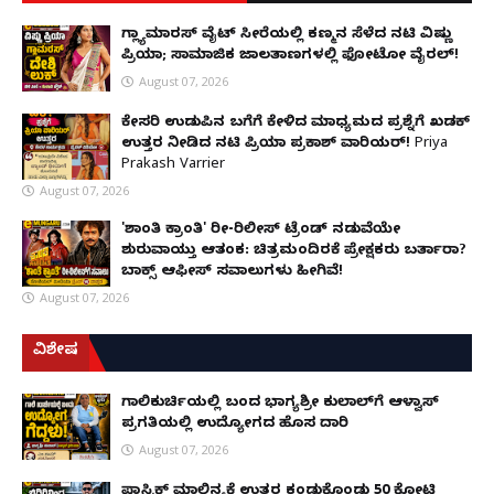
ಗ್ಲ್ಯಾಮಾರಸ್ ವೈಟ್‌ ಸೀರೆಯಲ್ಲಿ ಕಣ್ಮನ ಸೆಳೆದ ನಟಿ ವಿಷ್ಣು
ಪ್ರಿಯಾ; ಸಾಮಾಜಿಕ ಜಾಲತಾಣಗಳಲ್ಲಿ ಫೋಟೋ ವೈರಲ್!
August 07, 2026
ಕೇಸರಿ ಉಡುಪಿನ ಬಗೆಗೆ ಕೇಳಿದ ಮಾಧ್ಯಮದ ಪ್ರಶ್ನೆಗೆ ಖಡಕ್
ಉತ್ತರ ನೀಡಿದ ನಟಿ ಪ್ರಿಯಾ ಪ್ರಕಾಶ್ ವಾರಿಯರ್! Priya
Prakash Varrier
August 07, 2026
'ಶಾಂತಿ ಕ್ರಾಂತಿ' ರೀ-ರಿಲೀಸ್ ಟ್ರೆಂಡ್ ನಡುವೆಯೇ
ಶುರುವಾಯ್ತು ಆತಂಕ: ಚಿತ್ರಮಂದಿರಕ್ಕೆ ಪ್ರೇಕ್ಷಕರು ಬರ್ತಾರಾ?
ಬಾಕ್ಸ್ ಆಫೀಸ್ ಸವಾಲುಗಳು ಹೀಗಿವೆ!
August 07, 2026
ವಿಶೇಷ
ಗಾಲಿಕುರ್ಚಿಯಲ್ಲಿ ಬಂದ ಭಾಗ್ಯಶ್ರೀ ಕುಲಾಲ್‌ಗೆ ಆಳ್ವಾಸ್
ಪ್ರಗತಿಯಲ್ಲಿ ಉದ್ಯೋಗದ ಹೊಸ ದಾರಿ
August 07, 2026
ಪ್ಲಾಸ್ಟಿಕ್ ಮಾಲಿನ್ಯಕ್ಕೆ ಉತ್ತರ ಕಂಡುಕೊಂಡು ₹50 ಕೋಟಿ