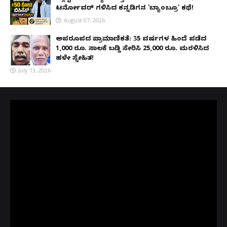
ಟರ್ನೋವರ್ ಗಳಿಸಿದ ಕನ್ನಡಿಗನ 'ಬ್ಯಾಂಬ್ರೂ' ಕಥೆ!
August 07, 2026
ಅಪರೂಪದ ಪ್ರಾಮಾಣಿಕತೆ: 35 ವರ್ಷಗಳ ಹಿಂದೆ ಪಡೆದ
1,000 ರೂ. ಸಾಲಕ್ಕೆ ಬಡ್ಡಿ ಸೇರಿಸಿ 25,000 ರೂ. ಮರಳಿಸಿದ
ಹಳೇ ಸ್ನೇಹಿತ!
July 13, 2026