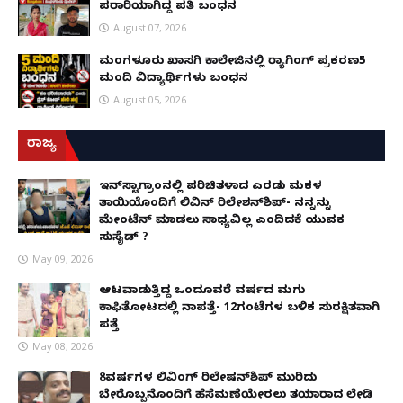
ಪರಾರಿಯಾಗಿದ್ದ ಪತಿ ಬಂಧನ
August 07, 2026
ಮಂಗಳೂರು ಖಾಸಗಿ ಕಾಲೇಜಿನಲ್ಲಿ ರ‌್ಯಾಗಿಂಗ್ ಪ್ರಕರಣ5
ಮಂದಿ ವಿದ್ಯಾರ್ಥಿಗಳು ಬಂಧನ
August 05, 2026
ರಾಜ್ಯ
ಇನ್​ಸ್ಟಾಗ್ರಾಂನಲ್ಲಿ ಪರಿಚಿತಳಾದ ಎರಡು ಮಕ್ಕಳ
ತಾಯಿಯೊಂದಿಗೆ ಲಿವಿನ್ ರಿಲೇಶನ್​ಶಿಪ್- ನನ್ನನ್ನು
ಮೇಂಟೆನ್ ಮಾಡಲು ಸಾಧ್ಯವಿಲ್ಲ ಎಂದಿದಕ್ಕೆ ಯುವಕ
ಸುಸೈಡ್ ?
May 09, 2026
ಆಟವಾಡುತ್ತಿದ್ದ ಒಂದೂವರೆ ವರ್ಷದ ಮಗು
ಕಾಫಿತೋಟದಲ್ಲಿ ನಾಪತ್ತೆ- 12ಗಂಟೆಗಳ ಬಳಿಕ ಸುರಕ್ಷಿತವಾಗಿ
ಪತ್ತೆ
May 08, 2026
8ವರ್ಷಗಳ ಲಿವಿಂಗ್‌ ರಿಲೇಷನ್‌ಶಿಪ್ ಮುರಿದು
ಬೇರೊಬ್ಬನೊಂದಿಗೆ ಹೆಸೆಮಣೆಯೇರಲು ತಯಾರಾದ ಲೇಡಿ