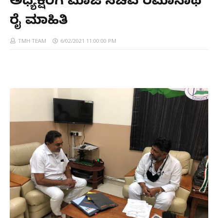
ಅಧ್ಯಕ್ಷರಿಗೆ ಮಾಜಿ ಸಚಿವ ರಮಾನಾಥ
ರೈ ಮಾಹಿತಿ
TMH TEAM
6/02/2021 11:00:00 PM