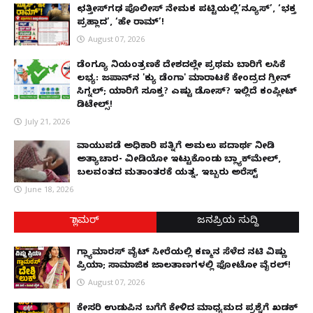
ಛತ್ತೀಸ್‌ಗಢ ಪೊಲೀಸ್ ನೇಮಕ ಪಟ್ಟಿಯಲ್ಲಿ‘ನ್ಯೂಸ್’, ‘ಭಕ್ತ
ಪ್ರಹ್ಲಾದ’, ‘ಹೇ ರಾಮ್’!
August 07, 2026
ಡೆಂಗ್ಯೂ ನಿಯಂತ್ರಣಕ್ಕೆ ದೇಶದಲ್ಲೇ ಪ್ರಥಮ ಬಾರಿಗೆ ಲಸಿಕೆ
ಲಭ್ಯ: ಜಪಾನ್‌ನ 'ಕ್ಯು ಡೆಂಗಾ' ಮಾರಾಟಕ್ಕೆ ಕೇಂದ್ರದ ಗ್ರೀನ್
ಸಿಗ್ನಲ್; ಯಾರಿಗೆ ಸೂಕ್ತ? ಎಷ್ಟು ಡೋಸ್? ಇಲ್ಲಿದೆ ಕಂಪ್ಲೀಟ್
ಡಿಟೇಲ್ಸ್!
July 21, 2026
ವಾಯುಪಡೆ ಅಧಿಕಾರಿ ಪತ್ನಿಗೆ ಅಮಲು ಪದಾರ್ಥ ನೀಡಿ
ಅತ್ಯಾಚಾರ- ವೀಡಿಯೋ ಇಟ್ಟುಕೊಂಡು ಬ್ಲ್ಯಾಕ್‌ಮೇಲ್,
ಬಲವಂತದ ಮತಾಂತರಕ್ಕೆ ಯತ್ನ, ಇಬ್ಬರು ಅರೆಸ್ಟ್
June 18, 2026
ಗ್ಲಾಮರ್
ಜನಪ್ರಿಯ ಸುದ್ದಿ
ಗ್ಲ್ಯಾಮಾರಸ್ ವೈಟ್‌ ಸೀರೆಯಲ್ಲಿ ಕಣ್ಮನ ಸೆಳೆದ ನಟಿ ವಿಷ್ಣು
ಪ್ರಿಯಾ; ಸಾಮಾಜಿಕ ಜಾಲತಾಣಗಳಲ್ಲಿ ಫೋಟೋ ವೈರಲ್!
August 07, 2026
ಕೇಸರಿ ಉಡುಪಿನ ಬಗೆಗೆ ಕೇಳಿದ ಮಾಧ್ಯಮದ ಪ್ರಶ್ನೆಗೆ ಖಡಕ್