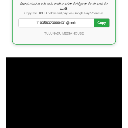
ಕೆಳಗಿನ ಯುಪಿಐ ಐಡಿ ಕಾಪಿ ಮಾಡಿ ಗೂಗಲ್ ಪೇ/ಫೋನ್ ಪೇ ಮೂಲಕ ಪೇ
ಮಾಡಿ.
Copy the UPI ID below and pay via Google Pay/PhonePe.
Copy
TULUNADU MEDIA HOUSE