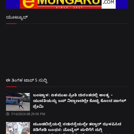
ಯೂಟ್ಯೂಬ್
ಈ ತಿಂಗಳ ಟಾಪ್ 5 ಸುದ್ದಿ
ಬಂಟ್ವಾಳ: ಏಕಮುಖ ಪ್ರೀತಿ ದುರಂತದಲ್ಲಿ ಅಂತ್ಯ –
ಯುವತಿಯನ್ನು ಬಸ್ ನಿಲ್ದಾಣದಲ್ಲೇ ಕೊಚ್ಚಿ ಕೊಂದ ಪಾಗಲ್
ಪ್ರೇಮಿ
7/16/2026 08:29:00 PM
ಮೂಡಬಿದ್ರೆಯಲ್ಲಿ ನಡುರಸ್ತೆಯಲ್ಲೇ ತಲ್ವಾರ್ ಝಳಪಿಸಿದ
ಕಿಡಿಗೇಡಿ ಬಂಧನ: ಮೊಬೈಲ್ ಮಳಿಗೆಗೆ ನುಗ್ಗಿ