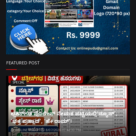
FEATURED POST
SPECIAL
ಛತ್ತೀಸ್‌ಗಢ ಪೊಲೀಸ್ ನೇಮಕ ಪಟ್ಟಿಯಲ್ಲಿ‘ನ್ಯೂಸ್’,
‘ಭಕ್ತ ಪ್ರಹ್ಲಾದ’, ‘ಹೇ ರಾಮ್’!
ONLINE PUDU
8/07/2026 10:42:00 PM