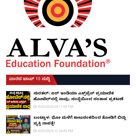
ವಾರದ ಟಾಪ್ 10 ಸುದ್ದಿ
ಸುರತ್ಕಲ್: ಏರ್ ಇಂಡಿಯಾ ಎಕ್ಸ್‌ಪ್ರೆಸ್ ಪ್ರಯಾಣಿಕ
ಹೋಟೆಲ್‌ನಲ್ಲಿ ಸಾವು; ಸಂಸ್ಥೆಯಿಂದ ಸಂತಾಪ ಪ್ರಕಟಣೆ
8/02/2026 06:11:00 PM
ಬಂಟ್ವಾಳ: ಧೋ ಮಳೆಗೆ ಕಾಲುಸಂಕದಿಂದ ತೋಡಿಗೆ ಬಿದ್ದು
ವ್ಯಕ್ತಿ ನಾಪತ್ತೆ!
8/02/2026 12:36:00 PM