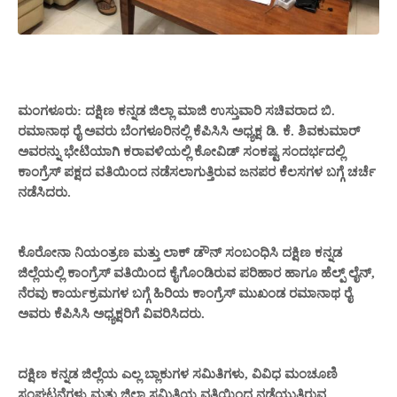
ಮಂಗಳೂರು: ದಕ್ಷಿಣ ಕನ್ನಡ ಜಿಲ್ಲಾ ಮಾಜಿ ಉಸ್ತುವಾರಿ ಸಚಿವರಾದ ಬಿ.
ರಮಾನಾಥ ರೈ ಅವರು ಬೆಂಗಳೂರಿನಲ್ಲಿ ಕೆಪಿಸಿಸಿ ಅಧ್ಯಕ್ಷ ಡಿ. ಕೆ. ಶಿವಕುಮಾರ್
ಅವರನ್ನು ಭೇಟಿಯಾಗಿ ಕರಾವಳಿಯಲ್ಲಿ ಕೋವಿಡ್ ಸಂಕಷ್ಟ ಸಂದರ್ಭದಲ್ಲಿ
ಕಾಂಗ್ರೆಸ್ ಪಕ್ಷದ ವತಿಯಿಂದ ನಡೆಸಲಾಗುತ್ತಿರುವ ಜನಪರ ಕೆಲಸಗಳ ಬಗ್ಗೆ ಚರ್ಚೆ
ನಡೆಸಿದರು.
ಕೊರೋನಾ ನಿಯಂತ್ರಣ ಮತ್ತು ಲಾಕ್ ಡೌನ್ ಸಂಬಂಧಿಸಿ ದಕ್ಷಿಣ ಕನ್ನಡ
ಜಿಲ್ಲೆಯಲ್ಲಿ ಕಾಂಗ್ರೆಸ್ ವತಿಯಿಂದ ಕೈಗೊಂಡಿರುವ ಪರಿಹಾರ ಹಾಗೂ ಹೆಲ್ಪ್ ಲೈನ್,
ನೆರವು ಕಾರ್ಯಕ್ರಮಗಳ ಬಗ್ಗೆ ಹಿರಿಯ ಕಾಂಗ್ರೆಸ್ ಮುಖಂಡ ರಮಾನಾಥ ರೈ
ಅವರು ಕೆಪಿಸಿಸಿ ಅಧ್ಯಕ್ಷರಿಗೆ ವಿವರಿಸಿದರು.
ದಕ್ಷಿಣ ಕನ್ನಡ ಜಿಲ್ಲೆಯ ಎಲ್ಲ ಬ್ಲಾಕುಗಳ ಸಮಿತಿಗಳು, ವಿವಿಧ ಮಂಚೂಣಿ
ಸಂಘಟನೆಗಳು ಮತ್ತು ಜಿಲ್ಲಾ ಸಮಿತಿಯ ವತಿಯಿಂದ ನಡೆಯುತ್ತಿರುವ