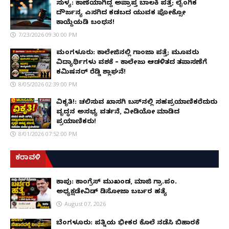
ಸುಳ್ಯ: ಕಾಣೆಯಾಗಿದ್ದ ಅಪ್ರಾಪ್ತ ಬಾಲಕಿ ಪತ್ತೆ; ಲೈಂಗಿಕ
ದೌರ್ಜನ್ಯ ಎಸಗಿದ ಕಡಬದ ಯುವಕ ಪೋಕ್ಸೋ
ಕಾಯ್ದೆಯಡಿ ಬಂಧನ!
7/23/2026 09:30:00 PM
ಮಂಗಳೂರು: ಕಾಲೇಜಿನಲ್ಲಿ ಗಾಂಜಾ ಪತ್ತೆ; ಮೂವರು
ವಿದ್ಯಾರ್ಥಿಗಳು ವಶಕ್ಕೆ – ಕಾಲೇಜು ಆಡಳಿತದ ತಪಾಸಣೆಗೆ
ಕಮಿಷನರ್ ರೆಡ್ಡಿ ಶ್ಲಾಘನೆ!
8/05/2026 02:39:00 PM
ವಿಕೃತಿ!: ಚಲಿಸುವ ಖಾಸಗಿ ಬಸ್‌ನಲ್ಲಿ ಸಹಪ್ರಯಾಣಿಕರೆದುರು
ವೃದ್ಧನ ಅಸಭ್ಯ ವರ್ತನೆ, ವೀಡಿಯೋ ಮಾಡಿದ
ಪ್ರಯಾಣಿಕರು!
8/01/2026 07:52:00 PM
ಕರಾವಳಿ
ಕಾಪು: ಕಾಂಗ್ರೆಸ್ ಮುಖಂಡ, ಮಾಜಿ ಗ್ರಾ.ಪಂ.
ಅಧ್ಯಕ್ಷಡೇವಿಡ್ ಡಿಸೋಜಾ ಬರ್ಬರ ಹತ್ಯೆ
August 07, 2026
ಬೆಂಗಳೂರು: ಪತ್ನಿಯ ಭೀಕರ ಕೊಲೆ ನಡೆಸಿ ಬಿಹಾರಕ್ಕೆ