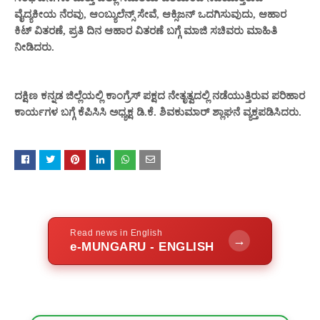
ವೈದ್ಯಕೀಯ ನೆರವು, ಆಂಬ್ಯುಲೆನ್ಸ್ ಸೇವೆ, ಆಕ್ಸಿಜನ್ ಒದಗಿಸುವುದು, ಆಹಾರ
ಕಿಟ್ ವಿತರಣೆ, ಪ್ರತಿ ದಿನ ಆಹಾರ ವಿತರಣೆ ಬಗ್ಗೆ ಮಾಜಿ ಸಚಿವರು ಮಾಹಿತಿ
ನೀಡಿದರು.
ದಕ್ಷಿಣ ಕನ್ನಡ ಜಿಲ್ಲೆಯಲ್ಲಿ ಕಾಂಗ್ರೆಸ್ ಪಕ್ಷದ ನೇತೃತ್ವದಲ್ಲಿ ನಡೆಯುತ್ತಿರುವ ಪರಿಹಾರ
ಕಾರ್ಯಗಳ ಬಗ್ಗೆ ಕೆಪಿಸಿಸಿ ಅಧ್ಯಕ್ಷ ಡಿ.ಕೆ. ಶಿವಕುಮಾರ್ ಶ್ಲಾಘನೆ ವ್ಯಕ್ತಪಡಿಸಿದರು.
Read news in English
→
e-MUNGARU - ENGLISH