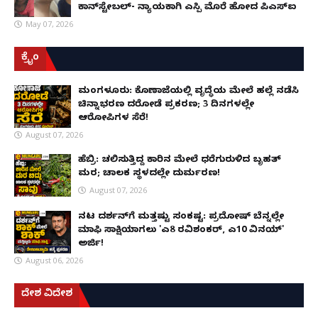
ಕಾನ್‌ಸ್ಟೇಬಲ್- ನ್ಯಾಯಕ್ಕಾಗಿ ಎಸ್ಪಿ ಮೊರೆ ಹೋದ ಪಿಎಸ್ಐ
May 07, 2026
ಕ್ರೈಂ
ಮಂಗಳೂರು: ಕೊಣಾಜೆಯಲ್ಲಿ ವೃದ್ಧೆಯ ಮೇಲೆ ಹಲ್ಲೆ ನಡೆಸಿ
ಚಿನ್ನಾಭರಣ ದರೋಡೆ ಪ್ರಕರಣ; 3 ದಿನಗಳಲ್ಲೇ
ಆರೋಪಿಗಳ ಸೆರೆ!
August 07, 2026
ಹೆಬ್ರಿ: ಚಲಿಸುತ್ತಿದ್ದ ಕಾರಿನ ಮೇಲೆ ಧರೆಗುರುಳಿದ ಬೃಹತ್
ಮರ; ಚಾಲಕ ಸ್ಥಳದಲ್ಲೇ ದುರ್ಮರಣ!
August 07, 2026
ನಟ ದರ್ಶನ್‌ಗೆ ಮತ್ತಷ್ಟು ಸಂಕಷ್ಟ: ಪ್ರದೋಷ್ ಬೆನ್ನಲ್ಲೇ
ಮಾಫಿ ಸಾಕ್ಷಿಯಾಗಲು 'ಎ8 ರವಿಶಂಕರ್, ಎ10 ವಿನಯ್'
ಅರ್ಜಿ!
August 06, 2026
ದೇಶ ವಿದೇಶ