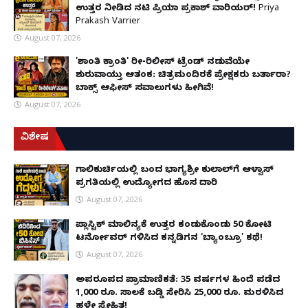
ಉತ್ತರ ನೀಡಿದ ನಟಿ ಪ್ರಿಯಾ ಪ್ರಕಾಶ್ ವಾರಿಯರ್! Priya
Prakash Varrier
August 07, 2026
'ಶಾಂತಿ ಕ್ರಾಂತಿ' ರೀ-ರಿಲೀಸ್ ಟ್ರೆಂಡ್ ನಡುವೆಯೇ
ಶುರುವಾಯ್ತು ಆತಂಕ: ಚಿತ್ರಮಂದಿರಕ್ಕೆ ಪ್ರೇಕ್ಷಕರು ಬರ್ತಾರಾ?
ಬಾಕ್ಸ್ ಆಫೀಸ್ ಸವಾಲುಗಳು ಹೀಗಿವೆ!
August 07, 2026
ವಿಶೇಷ
ಗಾಲಿಕುರ್ಚಿಯಲ್ಲಿ ಬಂದ ಭಾಗ್ಯಶ್ರೀ ಕುಲಾಲ್‌ಗೆ ಆಳ್ವಾಸ್
ಪ್ರಗತಿಯಲ್ಲಿ ಉದ್ಯೋಗದ ಹೊಸ ದಾರಿ
August 07, 2026
ಪ್ಲಾಸ್ಟಿಕ್ ಮಾಲಿನ್ಯಕ್ಕೆ ಉತ್ತರ ಕಂಡುಕೊಂಡು ₹50 ಕೋಟಿ
ಟರ್ನೋವರ್ ಗಳಿಸಿದ ಕನ್ನಡಿಗನ 'ಬ್ಯಾಂಬ್ರೂ' ಕಥೆ!
August 07, 2026
ಅಪರೂಪದ ಪ್ರಾಮಾಣಿಕತೆ: 35 ವರ್ಷಗಳ ಹಿಂದೆ ಪಡೆದ
1,000 ರೂ. ಸಾಲಕ್ಕೆ ಬಡ್ಡಿ ಸೇರಿಸಿ 25,000 ರೂ. ಮರಳಿಸಿದ
ಹಳೇ ಸ್ನೇಹಿತ!