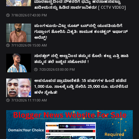
ಮಾರಕಾಸ್ತ್ರದಿಂದ ನೌಕರರಿಗೆ ಧಮ್ಕಿ; ಹರಸಾಹಸಪಟ್ಟು
ಖದೀಮನನ್ನು ಹಿಡಿದ ಸಾರ್ವಜನಿಕರು! ( CCTV VIDEO)
7/18/2026 07:43:00 PM
ಮಂಗಳೂರು-ವಿಟ್ಲ ರೂಟ್ ಬಸ್‌ನಲ್ಲಿ ಯುವತಿಯರಿಗೆ
ಗುಪ್ತಾಂಗ ತೋರಿಸಿ ವಿಕೃತಿ: ಕಾಮುಕ ಕಂಡಕ್ಟರ್ ಇರ್ಫಾನ್
ಅರೆಸ್ಟ್!
7/11/2026 09:15:00 AM
ಸುರತ್ಕಲ್ ನಲ್ಲಿ ಅಣ್ಣನಿಂದ ತಮ್ಮನ ಕೊಲೆ: ಕಲ್ಲು ಎತ್ತಿ ಹಾಕಿ
ತಮ್ಮನ ತಲೆ ಜಜ್ಜಿದ ಸಹೋದರ !
7/20/2026 03:00:00 PM
ಅಪರೂಪದ ಪ್ರಾಮಾಣಿಕತೆ: 35 ವರ್ಷಗಳ ಹಿಂದೆ ಪಡೆದ
1,000 ರೂ. ಸಾಲಕ್ಕೆ ಬಡ್ಡಿ ಸೇರಿಸಿ 25,000 ರೂ. ಮರಳಿಸಿದ
ಹಳೇ ಸ್ನೇಹಿತ!
7/13/2026 11:11:00 AM