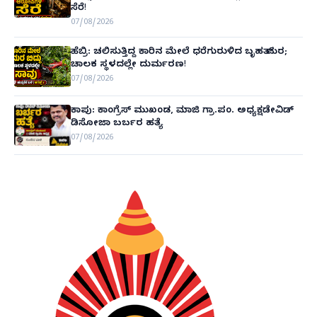
ಸೆರೆ!
07/08/2026
ಹೆಬ್ರಿ: ಚಲಿಸುತ್ತಿದ್ದ ಕಾರಿನ ಮೇಲೆ ಧರೆಗುರುಳಿದ ಬೃಹತ್ ಮರ;
ಚಾಲಕ ಸ್ಥಳದಲ್ಲೇ ದುರ್ಮರಣ!
07/08/2026
ಕಾಪು: ಕಾಂಗ್ರೆಸ್ ಮುಖಂಡ, ಮಾಜಿ ಗ್ರಾ.ಪಂ. ಅಧ್ಯಕ್ಷಡೇವಿಡ್
ಡಿಸೋಜಾ ಬರ್ಬರ ಹತ್ಯೆ
07/08/2026