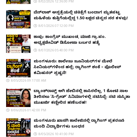
8/02/2026 12:36:00 PM
ವೆನ್‌ಲಾಕ್ ಆಸ್ಪತ್ರೆಯಲ್ಲಿ ಚಿಕಿತ್ಸೆಗೆ ಬಂದಾಗ ಮೃತಪಟ್ಟ
ಮಹಿಳೆಯ ಕುತ್ತಿಗೆಯಲ್ಲಿದ್ದ ₹1.50 ಲಕ್ಷದ ಚಿನ್ನದ ಸರ ಕಳವು!
8/01/2026 07:12:00 PM
ಕಾಪು: ಕಾಂಗ್ರೆಸ್ ಮುಖಂಡ, ಮಾಜಿ ಗ್ರಾ.ಪಂ.
ಅಧ್ಯಕ್ಷಡೇವಿಡ್ ಡಿಸೋಜಾ ಬರ್ಬರ ಹತ್ಯೆ
8/07/2026 05:40:00 PM
ಮಂಗಳೂರು: ಕಾಲೇಜು ಜೂನಿಯರ್‌ಗಳ ಮೇಲೆ
ಸೀನಿಯರ್‌ಗಳಿಂದ ಹಲ್ಲೆ; ರ‌್ಯಾಗಿಂಗ್ ಶಂಕೆ – ಪೊಲೀಸ್
ಕಮಿಷನರ್ ಸ್ಪಷ್ಟನೆ!
8/05/2026 09:17:00 AM
ಬ್ಯಾಂಕ್‌ರಾಪ್ಟ್‌ ಆಗಿ ಜೇಬಿನಲ್ಲಿ ಕಾಸಿರಲಿಲ್ಲ, ₹1 ಕೋಟಿ ಸಾಲ
ತೀರಿಸಲು 'ಸಿ-ಗ್ರೇಡ್' ಸಿನಿಮಾಗಳಲ್ಲಿ ನಟಿಸಿದ್ದೆ: ನಟಿ ಸುಸ್ಮಿತಾ
ಮುಖರ್ಜಿ ಕಣ್ಣೀರಿನ ಹಣೆಬರಹ!
8/06/2026 01:42:00 PM
ಮಂಗಳೂರು ಖಾಸಗಿ ಕಾಲೇಜಿನಲ್ಲಿ ರ‌್ಯಾಗಿಂಗ್ ಪ್ರಕರಣ5
ಮಂದಿ ವಿದ್ಯಾರ್ಥಿಗಳು ಬಂಧನ
8/05/2026 10:41:00 PM