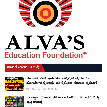
ವಾರದ ಟಾಪ್ 10 ಸುದ್ದಿ
ಸುರತ್ಕಲ್: ಏರ್ ಇಂಡಿಯಾ ಎಕ್ಸ್‌ಪ್ರೆಸ್ ಪ್ರಯಾಣಿಕ
ಹೋಟೆಲ್‌ನಲ್ಲಿ ಸಾವು; ಸಂಸ್ಥೆಯಿಂದ ಸಂತಾಪ ಪ್ರಕಟಣೆ
8/02/2026 06:11:00 PM
ಬಂಟ್ವಾಳ: ಧೋ ಮಳೆಗೆ ಕಾಲುಸಂಕದಿಂದ ತೋಡಿಗೆ ಬಿದ್ದು
ವ್ಯಕ್ತಿ ನಾಪತ್ತೆ!