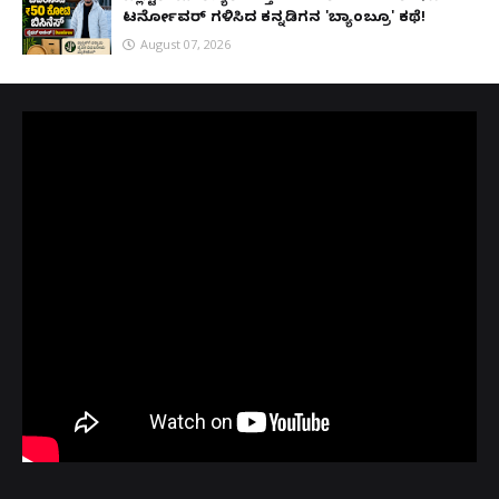
ಟರ್ನೋವರ್ ಗಳಿಸಿದ ಕನ್ನಡಿಗನ 'ಬ್ಯಾಂಬ್ರೂ' ಕಥೆ!
August 07, 2026