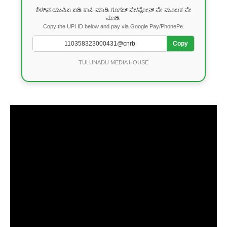
ಕೆಳಗಿನ ಯುಪಿಐ ಐಡಿ ಕಾಪಿ ಮಾಡಿ ಗೂಗಲ್ ಪೇ/ಫೋನ್ ಪೇ ಮೂಲಕ ಪೇ
ಮಾಡಿ.
Copy the UPI ID below and pay via Google Pay/PhonePe.
Copy
TULUNADU MEDIA HOUSE