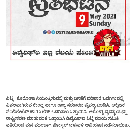
ವಿಟ್ಲ : ಕೊರೋನಾ ನಿಯಂತ್ರಿಸುವಲ್ಲಿ ಮತ್ತು ಜನತೆಗೆ ಪರಿಹಾರ ಒದಗಿಸುವಲ್ಲಿ
ವಿಫಲವಾಗಿರುವ ಕೇಂದ್ರ ಹಾಗೂ ರಾಜ್ಯ ಸರಕಾರದ ವೈಪಲ್ಯ ಖಂಡಿಸಿ,‌ ಆಕ್ಸಿಜನ್
ವೆಂಟಿಲೇಟರ್ ಹಾಗೂ ಬೆಡ್ ಒದಗಿಸಲು ಒತ್ತಾಯಿಸಿ, ಆರೋಗ್ಯ ವ್ಯವಸ್ಥೆ ಯನ್ನು
ರಾಷ್ಟೀಕರಣ ಮಾಡುವಂತೆ ಒತ್ತಾಯಿಸಿ ಡಿವೈಎಫ್ಐ ವಿಟ್ಲ ವಲಯ ಸಮಿತಿ
ವತಿಯಿಂದ ಮನೆ ಮುಂಭಾಗ ಪೋಸ್ಟರ್ ಚಳುವಳಿ ಅಭಿಯಾನ ನಡೆಸಲಾಯಿತು.