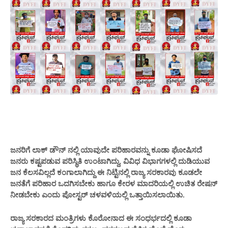
ಜನರಿಗೆ ಲಾಕ್ ಡೌನ್ ನಲ್ಲಿ ಯಾವುದೇ ಪರಿಹಾರವನ್ನು ಕೂಡಾ ಘೋಷಿಸದೆ
ಜನರು ಕಷ್ಟಪಡುವ ಪರಿಸ್ಥಿತಿ ಉಂಟಾಗಿದ್ದು, ವಿವಿಧ ವಿಭಾಗಗಳಲ್ಲಿ ದುಡಿಯುವ
ಜನ ಕೆಲಸವಿಲ್ಲದೆ ಕಂಗಾಲಾಗಿದ್ದು ಈ ನಿಟ್ಟಿನಲ್ಲಿ ರಾಜ್ಯ ಸರಕಾರವು ಕೂಡಲೇ
ಜನತೆಗೆ ಪರಿಹಾರ ಒದಗಿಸಬೇಕು ಹಾಗೂ ಕೇರಳ ಮಾದರಿಯಲ್ಲಿ ಉಚಿತ ರೇಷನ್
ನೀಡಬೇಕು
ಎಂದು ಪೋಸ್ಟರ್ ಚಳವಳಿಯಲ್ಲಿ ಒತ್ತಾಯಿಸಲಾಯಿತು.
ರಾಜ್ಯ ಸರಕಾರದ ಮಂತ್ರಿಗಳು ಕೊರೋನಾದ ಈ ಸಂಧರ್ಭದಲ್ಲಿ ಕೂಡಾ