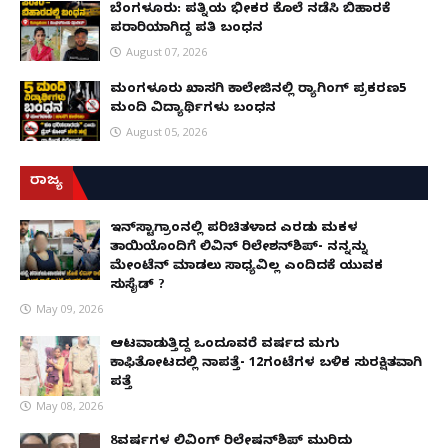
ಬೆಂಗಳೂರು: ಪತ್ನಿಯ ಭೀಕರ ಕೊಲೆ ನಡೆಸಿ ಬಿಹಾರಕ್ಕೆ
ಪರಾರಿಯಾಗಿದ್ದ ಪತಿ ಬಂಧನ
August 07, 2026
ಮಂಗಳೂರು ಖಾಸಗಿ ಕಾಲೇಜಿನಲ್ಲಿ ರ‌್ಯಾಗಿಂಗ್ ಪ್ರಕರಣ5
ಮಂದಿ ವಿದ್ಯಾರ್ಥಿಗಳು ಬಂಧನ
August 05, 2026
ರಾಜ್ಯ
ಇನ್​ಸ್ಟಾಗ್ರಾಂನಲ್ಲಿ ಪರಿಚಿತಳಾದ ಎರಡು ಮಕ್ಕಳ
ತಾಯಿಯೊಂದಿಗೆ ಲಿವಿನ್ ರಿಲೇಶನ್​ಶಿಪ್- ನನ್ನನ್ನು
ಮೇಂಟೆನ್ ಮಾಡಲು ಸಾಧ್ಯವಿಲ್ಲ ಎಂದಿದಕ್ಕೆ ಯುವಕ
ಸುಸೈಡ್ ?
May 09, 2026
ಆಟವಾಡುತ್ತಿದ್ದ ಒಂದೂವರೆ ವರ್ಷದ ಮಗು
ಕಾಫಿತೋಟದಲ್ಲಿ ನಾಪತ್ತೆ- 12ಗಂಟೆಗಳ ಬಳಿಕ ಸುರಕ್ಷಿತವಾಗಿ
ಪತ್ತೆ
May 08, 2026
8ವರ್ಷಗಳ ಲಿವಿಂಗ್‌ ರಿಲೇಷನ್‌ಶಿಪ್ ಮುರಿದು