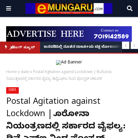
್ರೂ' ಕಥೆ!
8 ಅಡಿಗೂ ಹೆಚ್ಚು ಉದ್ದದ ಕೂದಲು ಬೆಳೆಸಿ ಗಿನ್ನಿಸ್ ವಿಶ್ವ ದಾಖಲೆ ಬರೆದ ಭಾರತದ ರೇಣು ಧರಿಯಾಲ
ಜನವರಿಯಲ್ಲಿ ನೂತನ ರಾಜಕೀಯ ಪಕ್ಷ ಲೋಕಾರ್ಪಣೆ – ನಟ 
ಬ್ರೇಕಿಂಗ್ ನ್ಯೂಸ್
Home
state
Postal Agitation against Lockdown | ಕೊರೋನಾ
ನಿಯಂತ್ರಣದಲ್ಲಿ ಸರ್ಕಾರದ ವೈಫಲ್ಯ: ಡಿವೈಎಫ್ಐ ನಿಂದ ಪೋಸ್ಟರ್ ಚಳುವಳಿ
STATE
Postal Agitation against
Lockdown | ಕೊರೋನಾ
ನಿಯಂತ್ರಣದಲ್ಲಿ ಸರ್ಕಾರದ ವೈಫಲ್ಯ: