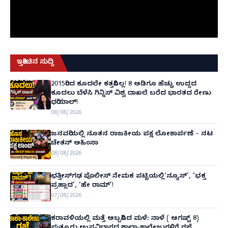
ಇತ್ತೀಚಿನ ಸುದ್ದಿ
2015ರಿಂದ ಕೂದಲೇ ಕತ್ತರಿಸಿಲ್ಲ! 8 ಅಡಿಗೂ ಹೆಚ್ಚು ಉದ್ದದ
ಕೂದಲು ಬೆಳೆಸಿ ಗಿನ್ನಿಸ್ ವಿಶ್ವ ದಾಖಲೆ ಬರೆದ ಭಾರತದ ರೇಣು
ಧರಿಯಾಲ್!
08/08/2026
ಜನವರಿಯಲ್ಲಿ ನೂತನ ರಾಜಕೀಯ ಪಕ್ಷ ಲೋಕಾರ್ಪಣೆ – ನಟ
ಚೇತನ್ ಅಹಿಂಸಾ
08/08/2026
ಛತ್ತೀಸ್‌ಗಢ ಪೊಲೀಸ್ ನೇಮಕ ಪಟ್ಟಿಯಲ್ಲಿ‘ನ್ಯೂಸ್’, ‘ಭಕ್ತ
ಪ್ರಹ್ಲಾದ’, ‘ಹೇ ರಾಮ್’!
07/08/2026
ಕರಾವಳಿಯಲ್ಲಿ ಮತ್ತೆ ಅಬ್ಬರಿಸಿದ ಮಳೆ: ನಾಳೆ ( ಆಗಷ್ಟ್ 8)
ಪುತ್ತೂರು ಉಪವಿಭಾಗದ ಶಾಲಾ-ಕಾಲೇಜುಗಳಿಗೆ ರಜೆ