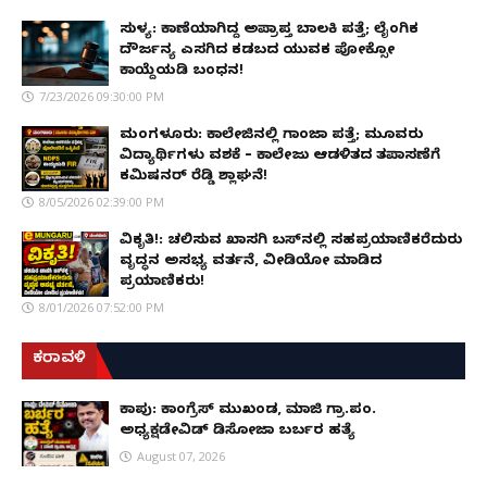
ಸುಳ್ಯ: ಕಾಣೆಯಾಗಿದ್ದ ಅಪ್ರಾಪ್ತ ಬಾಲಕಿ ಪತ್ತೆ; ಲೈಂಗಿಕ
ದೌರ್ಜನ್ಯ ಎಸಗಿದ ಕಡಬದ ಯುವಕ ಪೋಕ್ಸೋ
ಕಾಯ್ದೆಯಡಿ ಬಂಧನ!
7/23/2026 09:30:00 PM
ಮಂಗಳೂರು: ಕಾಲೇಜಿನಲ್ಲಿ ಗಾಂಜಾ ಪತ್ತೆ; ಮೂವರು
ವಿದ್ಯಾರ್ಥಿಗಳು ವಶಕ್ಕೆ – ಕಾಲೇಜು ಆಡಳಿತದ ತಪಾಸಣೆಗೆ
ಕಮಿಷನರ್ ರೆಡ್ಡಿ ಶ್ಲಾಘನೆ!
8/05/2026 02:39:00 PM
ವಿಕೃತಿ!: ಚಲಿಸುವ ಖಾಸಗಿ ಬಸ್‌ನಲ್ಲಿ ಸಹಪ್ರಯಾಣಿಕರೆದುರು
ವೃದ್ಧನ ಅಸಭ್ಯ ವರ್ತನೆ, ವೀಡಿಯೋ ಮಾಡಿದ
ಪ್ರಯಾಣಿಕರು!
8/01/2026 07:52:00 PM
ಕರಾವಳಿ
ಕಾಪು: ಕಾಂಗ್ರೆಸ್ ಮುಖಂಡ, ಮಾಜಿ ಗ್ರಾ.ಪಂ.
ಅಧ್ಯಕ್ಷಡೇವಿಡ್ ಡಿಸೋಜಾ ಬರ್ಬರ ಹತ್ಯೆ
August 07, 2026