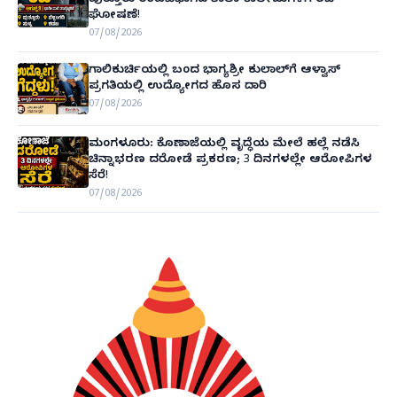
ಘೋಷಣೆ!
07/08/2026
ಗಾಲಿಕುರ್ಚಿಯಲ್ಲಿ ಬಂದ ಭಾಗ್ಯಶ್ರೀ ಕುಲಾಲ್‌ಗೆ ಆಳ್ವಾಸ್
ಪ್ರಗತಿಯಲ್ಲಿ ಉದ್ಯೋಗದ ಹೊಸ ದಾರಿ
07/08/2026
ಮಂಗಳೂರು: ಕೊಣಾಜೆಯಲ್ಲಿ ವೃದ್ಧೆಯ ಮೇಲೆ ಹಲ್ಲೆ ನಡೆಸಿ
ಚಿನ್ನಾಭರಣ ದರೋಡೆ ಪ್ರಕರಣ; 3 ದಿನಗಳಲ್ಲೇ ಆರೋಪಿಗಳ
ಸೆರೆ!
07/08/2026