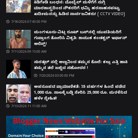
ಕಿಡಿಗೇಡಿ ಬಂಧನ: ಮೊಬೈಲ್ ಮಳಿಗೆಗೆ ನುಗ್ಗಿ
ಮಾರಕಾಸ್ತ್ರದಿಂದ ನೌಕರರಿಗೆ ಧಮ್ಕಿ; ಹರಸಾಹಸಪಟ್ಟು
ಖದೀಮನನ್ನು ಹಿಡಿದ ಸಾರ್ವಜನಿಕರು! ( CCTV VIDEO)
7/18/2026 07:43:00 PM
ಮಂಗಳೂರು-ವಿಟ್ಲ ರೂಟ್ ಬಸ್‌ನಲ್ಲಿ ಯುವತಿಯರಿಗೆ
ಗುಪ್ತಾಂಗ ತೋರಿಸಿ ವಿಕೃತಿ: ಕಾಮುಕ ಕಂಡಕ್ಟರ್ ಇರ್ಫಾನ್
ಅರೆಸ್ಟ್!
7/11/2026 09:15:00 AM
ಸುರತ್ಕಲ್ ನಲ್ಲಿ ಅಣ್ಣನಿಂದ ತಮ್ಮನ ಕೊಲೆ: ಕಲ್ಲು ಎತ್ತಿ ಹಾಕಿ
ತಮ್ಮನ ತಲೆ ಜಜ್ಜಿದ ಸಹೋದರ !
7/20/2026 03:00:00 PM
ಅಪರೂಪದ ಪ್ರಾಮಾಣಿಕತೆ: 35 ವರ್ಷಗಳ ಹಿಂದೆ ಪಡೆದ
1,000 ರೂ. ಸಾಲಕ್ಕೆ ಬಡ್ಡಿ ಸೇರಿಸಿ 25,000 ರೂ. ಮರಳಿಸಿದ
ಹಳೇ ಸ್ನೇಹಿತ!
7/13/2026 11:11:00 AM