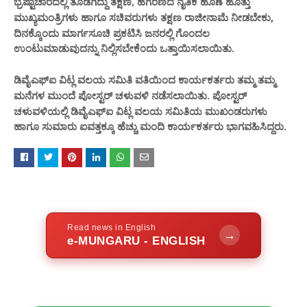
ಭ್ರಷ್ಟಾಚಾರದಲ್ಲಿ ತೊಡಗಿದ್ದು
ತಕ್ಷಣ, ಹಗರಣದ ನೈತಿಕ ಹೊಣೆ ಹೊತ್ತು
ಮುಖ್ಯಮಂತ್ರಿಗಳು ಹಾಗೂ ಸಚಿವರುಗಳು
ರಾ
ನಾಮೆ ನೀಡಬೇಕು,
ತಕ್ಷಣ
ಜೀ
ದಿನಕ್ಕೊಂದು ಮಾರ್ಗಸೂಚಿ ಪ್ರಕಟಿಸಿ ಜನರಲ್ಲಿ ಗೊಂದಲ
ಉಂಟುಮಾಡುವುದನ್ನು ನಿಲ್ಲಿಸಬೇಕೆಂದು ಒತ್ತಾಯಿ
ಸಲಾಯಿತು.
ಡಿವೈಎಫ್ಐ ವಿಟ್ಲ ವಲಯ ಸಮಿತಿ ವತಿಯಿಂದ
ಕಾರ್ಯಕರ್ತರು ತಮ್ಮ ತಮ್ಮ
ಮನೆ
ಮುಂದೆ ಪೋಸ್ಟರ್ ಚಳುವಳಿ ನಡೆಸಲಾಯಿತು. ಪೋಸ್ಟರ್
ಗಳ
ಚಳುವಳಿಯಲ್ಲಿ ಡಿವೈಎಫ್ಐ ವಿಟ್ಲ ವಲಯ ಸಮಿತಿಯ ಮುಖಂಡರುಗಳು‌
ಹಾಗೂ ಸುಮಾರು ಐವತ್ತ
ಮಂದಿ ಕಾರ್ಯಕರ್ತರು ‌ಭಾಗವಹಿಸಿದ್ದರು.
ಕ್ಕೂ ಹೆಚ್ಚು
Read news in English
→
e-MUNGARU - ENGLISH