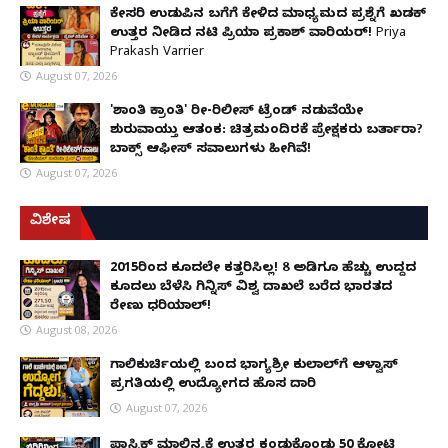
ಕೇಸರಿ ಉಡುಪಿನ ಬಗೆಗೆ ಕೇಳಿದ ಮಾಧ್ಯಮದ ಪ್ರಶ್ನೆಗೆ ಖಡಕ್
ಉತ್ತರ ನೀಡಿದ ನಟಿ ಪ್ರಿಯಾ ಪ್ರಕಾಶ್ ವಾರಿಯರ್! Priya
Prakash Varrier
August 07, 2026
'ಶಾಂತಿ ಕ್ರಾಂತಿ' ರೀ-ರಿಲೀಸ್ ಟ್ರೆಂಡ್ ನಡುವೆಯೇ
ಶುರುವಾಯ್ತು ಆತಂಕ: ಚಿತ್ರಮಂದಿರಕ್ಕೆ ಪ್ರೇಕ್ಷಕರು ಬರ್ತಾರಾ?
ಬಾಕ್ಸ್ ಆಫೀಸ್ ಸವಾಲುಗಳು ಹೀಗಿವೆ!
August 07, 2026
ವಿಶೇಷ
2015ರಿಂದ ಕೂದಲೇ ಕತ್ತರಿಸಿಲ್ಲ! 8 ಅಡಿಗೂ ಹೆಚ್ಚು ಉದ್ದದ
ಕೂದಲು ಬೆಳೆಸಿ ಗಿನ್ನಿಸ್ ವಿಶ್ವ ದಾಖಲೆ ಬರೆದ ಭಾರತದ
ರೇಣು ಧರಿಯಾಲ್!
August 08, 2026
ಗಾಲಿಕುರ್ಚಿಯಲ್ಲಿ ಬಂದ ಭಾಗ್ಯಶ್ರೀ ಕುಲಾಲ್‌ಗೆ ಆಳ್ವಾಸ್
ಪ್ರಗತಿಯಲ್ಲಿ ಉದ್ಯೋಗದ ಹೊಸ ದಾರಿ
August 07, 2026
ಪ್ಲಾಸ್ಟಿಕ್ ಮಾಲಿನ್ಯಕ್ಕೆ ಉತ್ತರ ಕಂಡುಕೊಂಡು ₹50 ಕೋಟಿ