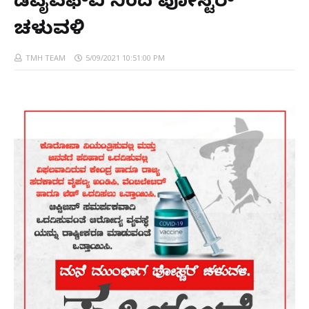
ಡಿವೈಎಫ್ಐ ನಿಂದ ಪೋಸ್ಟರ್
ಚಳುವಳಿ
TMH TEAM
5/09/2021 10:51:00 PM