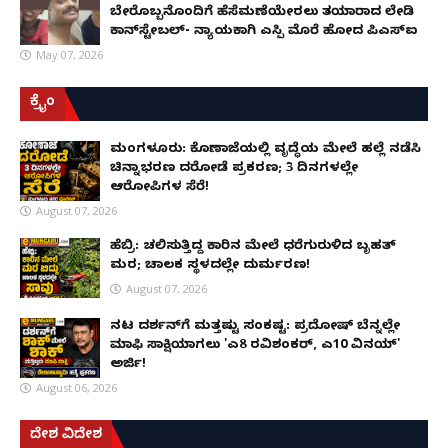
ಬೇರೊಬ್ಬನೊಂದಿಗೆ ಹೆಸೆಮಣೆಯೇರಲು ತಯಾರಾದ ಲೇಡಿ
ಕಾನ್‌ಸ್ಟೇಬಲ್- ನ್ಯಾಯಕ್ಕಾಗಿ ಎಸ್ಪಿ ಮೊರೆ ಹೋದ ಪಿಎಸ್ಐ
May 07, 2026
ಕ್ರೈಂ
ಮಂಗಳೂರು: ಕೊಣಾಜೆಯಲ್ಲಿ ವೃದ್ಧೆಯ ಮೇಲೆ ಹಲ್ಲೆ ನಡೆಸಿ
ಚಿನ್ನಾಭರಣ ದರೋಡೆ ಪ್ರಕರಣ; 3 ದಿನಗಳಲ್ಲೇ
ಆರೋಪಿಗಳ ಸೆರೆ!
August 07, 2026
ಹೆಬ್ರಿ: ಚಲಿಸುತ್ತಿದ್ದ ಕಾರಿನ ಮೇಲೆ ಧರೆಗುರುಳಿದ ಬೃಹತ್
ಮರ; ಚಾಲಕ ಸ್ಥಳದಲ್ಲೇ ದುರ್ಮರಣ!
August 07, 2026
ನಟ ದರ್ಶನ್‌ಗೆ ಮತ್ತಷ್ಟು ಸಂಕಷ್ಟ: ಪ್ರದೋಷ್ ಬೆನ್ನಲ್ಲೇ
ಮಾಫಿ ಸಾಕ್ಷಿಯಾಗಲು 'ಎ8 ರವಿಶಂಕರ್, ಎ10 ವಿನಯ್'
ಅರ್ಜಿ!
August 06, 2026
ದೇಶ ವಿದೇಶ