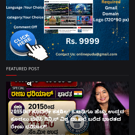
FEATURED POST
SPECIAL
2015ರಿಂದ ಕೂದಲೇ ಕತ್ತರಿಸಿಲ್ಲ! 8 ಅಡಿಗೂ ಹೆಚ್ಚು ಉದ್ದದ
ಕೂದಲು ಬೆಳೆಸಿ ಗಿನ್ನಿಸ್ ವಿಶ್ವ ದಾಖಲೆ ಬರೆದ ಭಾರತದ
ರೇಣು ಧರಿಯಾಲ್!