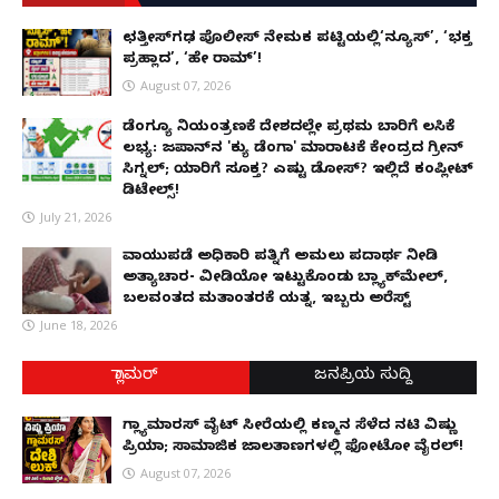
ಛತ್ತೀಸ್‌ಗಢ ಪೊಲೀಸ್ ನೇಮಕ ಪಟ್ಟಿಯಲ್ಲಿ‘ನ್ಯೂಸ್’, ‘ಭಕ್ತ
ಪ್ರಹ್ಲಾದ’, ‘ಹೇ ರಾಮ್’!
August 07, 2026
ಡೆಂಗ್ಯೂ ನಿಯಂತ್ರಣಕ್ಕೆ ದೇಶದಲ್ಲೇ ಪ್ರಥಮ ಬಾರಿಗೆ ಲಸಿಕೆ
ಲಭ್ಯ: ಜಪಾನ್‌ನ 'ಕ್ಯು ಡೆಂಗಾ' ಮಾರಾಟಕ್ಕೆ ಕೇಂದ್ರದ ಗ್ರೀನ್
ಸಿಗ್ನಲ್; ಯಾರಿಗೆ ಸೂಕ್ತ? ಎಷ್ಟು ಡೋಸ್? ಇಲ್ಲಿದೆ ಕಂಪ್ಲೀಟ್
ಡಿಟೇಲ್ಸ್!
July 21, 2026
ವಾಯುಪಡೆ ಅಧಿಕಾರಿ ಪತ್ನಿಗೆ ಅಮಲು ಪದಾರ್ಥ ನೀಡಿ
ಅತ್ಯಾಚಾರ- ವೀಡಿಯೋ ಇಟ್ಟುಕೊಂಡು ಬ್ಲ್ಯಾಕ್‌ಮೇಲ್,
ಬಲವಂತದ ಮತಾಂತರಕ್ಕೆ ಯತ್ನ, ಇಬ್ಬರು ಅರೆಸ್ಟ್
June 18, 2026
ಗ್ಲಾಮರ್
ಜನಪ್ರಿಯ ಸುದ್ದಿ
ಗ್ಲ್ಯಾಮಾರಸ್ ವೈಟ್‌ ಸೀರೆಯಲ್ಲಿ ಕಣ್ಮನ ಸೆಳೆದ ನಟಿ ವಿಷ್ಣು
ಪ್ರಿಯಾ; ಸಾಮಾಜಿಕ ಜಾಲತಾಣಗಳಲ್ಲಿ ಫೋಟೋ ವೈರಲ್!
August 07, 2026