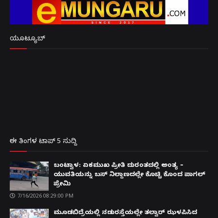
ಯೂಟ್ಯೂಬ್
ಈ ತಿಂಗಳ ಟಾಪ್ 5 ಸುದ್ದಿ
ಬಂಟ್ವಾಳ: ಏಕಮುಖ ಪ್ರೀತಿ ದುರಂತದಲ್ಲಿ ಅಂತ್ಯ –
ಯುವತಿಯನ್ನು ಬಸ್ ನಿಲ್ದಾಣದಲ್ಲೇ ಕೊಚ್ಚಿ ಕೊಂದ ಪಾಗಲ್
ಪ್ರೇಮಿ
7/16/2026 08:29:00 PM
ಮೂಡಬಿದ್ರೆಯಲ್ಲಿ ನಡುರಸ್ತೆಯಲ್ಲೇ ತಲ್ವಾರ್ ಝಳಪಿಸಿದ