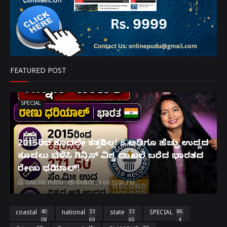
FEATURED POST
SPECIAL
2015ರಿಂದ ಕೂದಲೇ ಕತ್ತರಿಸಿಲ್ಲ! 8 ಅಡಿಗೂ ಹೆಚ್ಚು ಉದ್ದದ
ಕೂದಲು ಬೆಳೆಸಿ ಗಿನ್ನಿಸ್ ವಿಶ್ವ ದಾಖಲೆ ಬರೆದ ಭಾರತದ
ರೇಣು ಧರಿಯಾಲ್!
ONLINE PUDU
8/08/2026 06:35:00 PM
coastal
40
national
33
state
33
SPECIAL
86
08
69
60
4