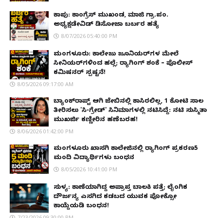
ಕಾಪು: ಕಾಂಗ್ರೆಸ್ ಮುಖಂಡ, ಮಾಜಿ ಗ್ರಾ.ಪಂ.
ಅಧ್ಯಕ್ಷಡೇವಿಡ್ ಡಿಸೋಜಾ ಬರ್ಬರ ಹತ್ಯೆ
8/07/2026 05:40:00 PM
ಮಂಗಳೂರು: ಕಾಲೇಜು ಜೂನಿಯರ್‌ಗಳ ಮೇಲೆ
ಸೀನಿಯರ್‌ಗಳಿಂದ ಹಲ್ಲೆ; ರ‌್ಯಾಗಿಂಗ್ ಶಂಕೆ – ಪೊಲೀಸ್
ಕಮಿಷನರ್ ಸ್ಪಷ್ಟನೆ!
8/05/2026 09:17:00 AM
ಬ್ಯಾಂಕ್‌ರಾಪ್ಟ್‌ ಆಗಿ ಜೇಬಿನಲ್ಲಿ ಕಾಸಿರಲಿಲ್ಲ, ₹1 ಕೋಟಿ ಸಾಲ
ತೀರಿಸಲು 'ಸಿ-ಗ್ರೇಡ್' ಸಿನಿಮಾಗಳಲ್ಲಿ ನಟಿಸಿದ್ದೆ: ನಟಿ ಸುಸ್ಮಿತಾ
ಮುಖರ್ಜಿ ಕಣ್ಣೀರಿನ ಹಣೆಬರಹ!
8/06/2026 01:42:00 PM
ಮಂಗಳೂರು ಖಾಸಗಿ ಕಾಲೇಜಿನಲ್ಲಿ ರ‌್ಯಾಗಿಂಗ್ ಪ್ರಕರಣ5
ಮಂದಿ ವಿದ್ಯಾರ್ಥಿಗಳು ಬಂಧನ
8/05/2026 10:41:00 PM
ಸುಳ್ಯ: ಕಾಣೆಯಾಗಿದ್ದ ಅಪ್ರಾಪ್ತ ಬಾಲಕಿ ಪತ್ತೆ; ಲೈಂಗಿಕ
ದೌರ್ಜನ್ಯ ಎಸಗಿದ ಕಡಬದ ಯುವಕ ಪೋಕ್ಸೋ
ಕಾಯ್ದೆಯಡಿ ಬಂಧನ!
7/23/2026 09:30:00 PM