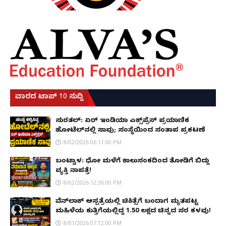
ವಾರದ ಟಾಪ್ 10 ಸುದ್ದಿ
ಸುರತ್ಕಲ್: ಏರ್ ಇಂಡಿಯಾ ಎಕ್ಸ್‌ಪ್ರೆಸ್ ಪ್ರಯಾಣಿಕ
ಹೋಟೆಲ್‌ನಲ್ಲಿ ಸಾವು; ಸಂಸ್ಥೆಯಿಂದ ಸಂತಾಪ ಪ್ರಕಟಣೆ
8/02/2026 06:11:00 PM
ಬಂಟ್ವಾಳ: ಧೋ ಮಳೆಗೆ ಕಾಲುಸಂಕದಿಂದ ತೋಡಿಗೆ ಬಿದ್ದು
ವ್ಯಕ್ತಿ ನಾಪತ್ತೆ!
8/02/2026 12:36:00 PM
ವೆನ್‌ಲಾಕ್ ಆಸ್ಪತ್ರೆಯಲ್ಲಿ ಚಿಕಿತ್ಸೆಗೆ ಬಂದಾಗ ಮೃತಪಟ್ಟ
ಮಹಿಳೆಯ ಕುತ್ತಿಗೆಯಲ್ಲಿದ್ದ ₹1.50 ಲಕ್ಷದ ಚಿನ್ನದ ಸರ ಕಳವು!
8/01/2026 07:12:00 PM