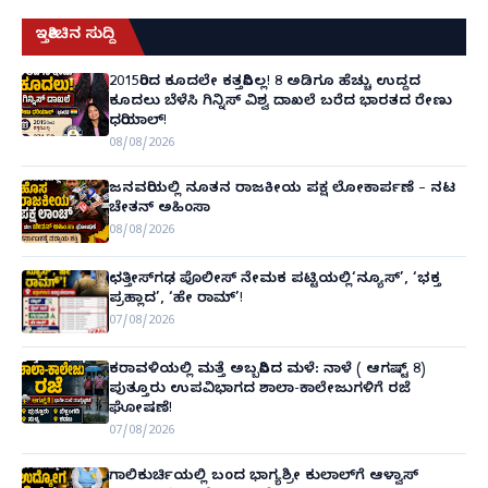
ಇತ್ತೀಚಿನ ಸುದ್ದಿ
2015ರಿಂದ ಕೂದಲೇ ಕತ್ತರಿಸಿಲ್ಲ! 8 ಅಡಿಗೂ ಹೆಚ್ಚು ಉದ್ದದ
ಕೂದಲು ಬೆಳೆಸಿ ಗಿನ್ನಿಸ್ ವಿಶ್ವ ದಾಖಲೆ ಬರೆದ ಭಾರತದ ರೇಣು
ಧರಿಯಾಲ್!
08/08/2026
ಜನವರಿಯಲ್ಲಿ ನೂತನ ರಾಜಕೀಯ ಪಕ್ಷ ಲೋಕಾರ್ಪಣೆ – ನಟ
ಚೇತನ್ ಅಹಿಂಸಾ
08/08/2026
ಛತ್ತೀಸ್‌ಗಢ ಪೊಲೀಸ್ ನೇಮಕ ಪಟ್ಟಿಯಲ್ಲಿ‘ನ್ಯೂಸ್’, ‘ಭಕ್ತ
ಪ್ರಹ್ಲಾದ’, ‘ಹೇ ರಾಮ್’!
07/08/2026
ಕರಾವಳಿಯಲ್ಲಿ ಮತ್ತೆ ಅಬ್ಬರಿಸಿದ ಮಳೆ: ನಾಳೆ ( ಆಗಷ್ಟ್ 8)
ಪುತ್ತೂರು ಉಪವಿಭಾಗದ ಶಾಲಾ-ಕಾಲೇಜುಗಳಿಗೆ ರಜೆ
ಘೋಷಣೆ!
07/08/2026
ಗಾಲಿಕುರ್ಚಿಯಲ್ಲಿ ಬಂದ ಭಾಗ್ಯಶ್ರೀ ಕುಲಾಲ್‌ಗೆ ಆಳ್ವಾಸ್