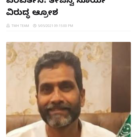
ಪರಿವರ್ತನೆ: ತೇಜಸ್ವಿ ಸೂರ್ಯ
ವಿರುದ್ಧ ಆಕ್ರೋಶ
TMH TEAM
5/05/2021 09:15:00 PM