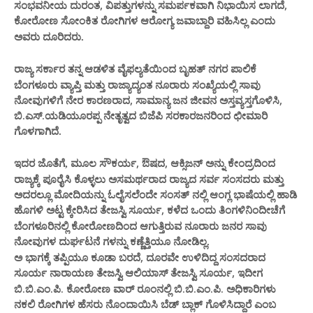
ಸಂಭವನೀಯ ದುರಂತ, ವಿಪತ್ತುಗಳನ್ನು ಸಮರ್ಪಕವಾಗಿ ನಿಭಾಯಿಸ ಲಾಗದೆ,
ಕೋರೋಣ ಸೋಂಕಿತ ರೋಗಿಗಳ ಆರೋಗ್ಯ ಜವಾಬ್ದಾರಿ ವಹಿ
ಸಿಲ್ಲ ಎಂದು
ಅವರು ದೂರಿದರು.
ಆಡಳಿತ ವೈಫಲ್ಯತೆಯಿಂದ ಬೃಹತ್ ನಗರ ಪಾಲಿಕೆ
ರಾಜ್ಯ ಸರ್ಕಾರ ತನ್ನ
ಬೆಂಗಳೂರು ವ್ಯಾಪ್ತಿ ಮತ್ತು ರಾಜ್ಯಾದ್ಯಂತ ನೂರಾರು ಸಂಖ್ಯೆಯಲ್ಲಿ ಸಾವು
ನೋವುಗಳಿಗೆ ನೇರ ಕಾರಣರಾದ, ಸಾಮಾನ್ಯ ಜನ ಜೀವನ ಅಸ್ತವ್ಯಸ್ತಗೊಳಿಸಿ,
ಬಿ.ಎಸ್.ಯಡಿಯೂರಪ್ಪ ನೇತೃತ್ವದ ಬಿಜೆಪಿ ಸರಕಾರಜನರಿಂದ ಛೀಮಾರಿ
ಗೊಳಗಾ
ಗಿದೆ.
ಮೂಲ ಸೌಕರ್ಯ, ಔಷದ, ಆಕ್ಸಿಜನ್ ಅನ್ನು ಕೇಂದ್ರದಿಂದ
ಇದರ ಜೊತೆಗೆ,
ರಾಜ್ಯಕ್ಕೆ ಪೂರೈಸಿ ಕೊಳ್ಳಲು ಅಸಮರ್ಥರಾದ ರಾಜ್ಯದ ಸರ್ವ ಸಂಸದರು ಮತ್ತು
ಅದರಲ್ಲೂ ಮೋದಿಯನ್ನು ಓಲೈಸಲೆಂದೇ ಸಂಸತ್ ನಲ್ಲಿ ಆಂಗ್ಲ ಭಾಷೆಯಲ್ಲಿ ಹಾಡಿ
ಹೊಗಳಿ ಅಟ್ಟ ಕ್ಕೇರಿಸಿದ
, ಕಳೆದ ಒಂದು ತಿಂಗಳಿನಿಂದೀಚೆಗೆ
ತೇಜಸ್ವಿ ಸೂರ್ಯ
ಬೆಂಗಳೂರಿನಲ್ಲಿ ಕೋರೋಣದಿಂದ ಆಗುತ್ತಿರುವ ನೂರಾರು ಜನರ ಸಾವು
ನೋವುಗಳ ದುರ್ಘಟನೆ ಗಳನ್ನು ಕ
ನೋ
ಣ್ಣೆತ್ತಿಯೂ
ಡಿಲ್ಲ.
ಅ ಭಾಗಕ್ಕೆ ತಪ್ಪಿಯೂ ಕೂಡಾ ಬರದೆ, ದೂರವೇ ಉಳಿದಿದ್ದ ಸಂಸದರಾದ
ಸೂರ್ಯ ನಾರಾಯಣ ತೇಜಸ್ವಿ
ತೇಜಸ್ವಿ ಸೂರ್ಯ, ಇದೀಗ
ಆಲಿಯಾಸ್
ಬಿ.ಬಿ.ಎಂ.ಪಿ. ಕೋರೋಣ ವಾರ್ ರೂಂನಲ್ಲಿ ಬಿ.ಬಿ.ಎಂ.ಪಿ. ಅಧಿಕಾರಿಗಳು
ನಕಲಿ ರೋಗಿಗಳ ಹೆಸರು ನೊಂದಾಯಿಸಿ ಬೆಡ್ ಬ್ಲಾಕ್ ಗೊಳಿಸಿದ್ದಾರೆ ಎಂಬ