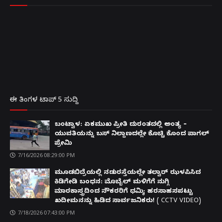
ಈ ತಿಂಗಳ ಟಾಪ್ 5 ಸುದ್ದಿ
ಬಂಟ್ವಾಳ: ಏಕಮುಖ ಪ್ರೀತಿ ದುರಂತದಲ್ಲಿ ಅಂತ್ಯ –
ಯುವತಿಯನ್ನು ಬಸ್ ನಿಲ್ದಾಣದಲ್ಲೇ ಕೊಚ್ಚಿ ಕೊಂದ ಪಾಗಲ್
ಪ್ರೇಮಿ
7/16/2026 08:29:00 PM
ಮೂಡಬಿದ್ರೆಯಲ್ಲಿ ನಡುರಸ್ತೆಯಲ್ಲೇ ತಲ್ವಾರ್ ಝಳಪಿಸಿದ
ಕಿಡಿಗೇಡಿ ಬಂಧನ: ಮೊಬೈಲ್ ಮಳಿಗೆಗೆ ನುಗ್ಗಿ
ಮಾರಕಾಸ್ತ್ರದಿಂದ ನೌಕರರಿಗೆ ಧಮ್ಕಿ; ಹರಸಾಹಸಪಟ್ಟು
ಖದೀಮನನ್ನು ಹಿಡಿದ ಸಾರ್ವಜನಿಕರು! ( CCTV VIDEO)
7/18/2026 07:43:00 PM