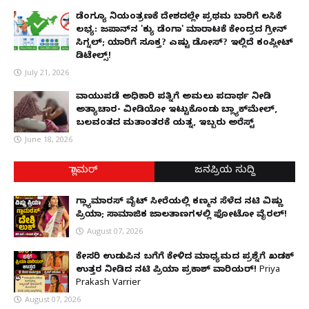
ಡೆಂಗ್ಯೂ ನಿಯಂತ್ರಣಕ್ಕೆ ದೇಶದಲ್ಲೇ ಪ್ರಥಮ ಬಾರಿಗೆ ಲಸಿಕೆ
ಲಭ್ಯ: ಜಪಾನ್‌ನ 'ಕ್ಯು ಡೆಂಗಾ' ಮಾರಾಟಕ್ಕೆ ಕೇಂದ್ರದ ಗ್ರೀನ್
ಸಿಗ್ನಲ್; ಯಾರಿಗೆ ಸೂಕ್ತ? ಎಷ್ಟು ಡೋಸ್? ಇಲ್ಲಿದೆ ಕಂಪ್ಲೀಟ್
ಡಿಟೇಲ್ಸ್!
July 21, 2026
ವಾಯುಪಡೆ ಅಧಿಕಾರಿ ಪತ್ನಿಗೆ ಅಮಲು ಪದಾರ್ಥ ನೀಡಿ
ಅತ್ಯಾಚಾರ- ವೀಡಿಯೋ ಇಟ್ಟುಕೊಂಡು ಬ್ಲ್ಯಾಕ್‌ಮೇಲ್,
ಬಲವಂತದ ಮತಾಂತರಕ್ಕೆ ಯತ್ನ, ಇಬ್ಬರು ಅರೆಸ್ಟ್
June 18, 2026
ಗ್ಲಾಮರ್
ಜನಪ್ರಿಯ ಸುದ್ದಿ
ಗ್ಲ್ಯಾಮಾರಸ್ ವೈಟ್‌ ಸೀರೆಯಲ್ಲಿ ಕಣ್ಮನ ಸೆಳೆದ ನಟಿ ವಿಷ್ಣು
ಪ್ರಿಯಾ; ಸಾಮಾಜಿಕ ಜಾಲತಾಣಗಳಲ್ಲಿ ಫೋಟೋ ವೈರಲ್!
August 07, 2026
ಕೇಸರಿ ಉಡುಪಿನ ಬಗೆಗೆ ಕೇಳಿದ ಮಾಧ್ಯಮದ ಪ್ರಶ್ನೆಗೆ ಖಡಕ್
ಉತ್ತರ ನೀಡಿದ ನಟಿ ಪ್ರಿಯಾ ಪ್ರಕಾಶ್ ವಾರಿಯರ್! Priya
Prakash Varrier
August 07, 2026