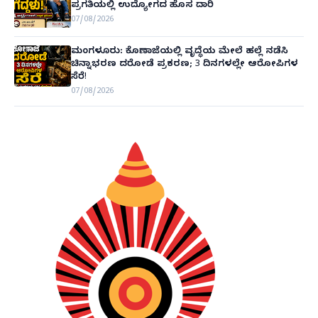
ಪ್ರಗತಿಯಲ್ಲಿ ಉದ್ಯೋಗದ ಹೊಸ ದಾರಿ
07/08/2026
ಮಂಗಳೂರು: ಕೊಣಾಜೆಯಲ್ಲಿ ವೃದ್ಧೆಯ ಮೇಲೆ ಹಲ್ಲೆ ನಡೆಸಿ
ಚಿನ್ನಾಭರಣ ದರೋಡೆ ಪ್ರಕರಣ; 3 ದಿನಗಳಲ್ಲೇ ಆರೋಪಿಗಳ
ಸೆರೆ!
07/08/2026