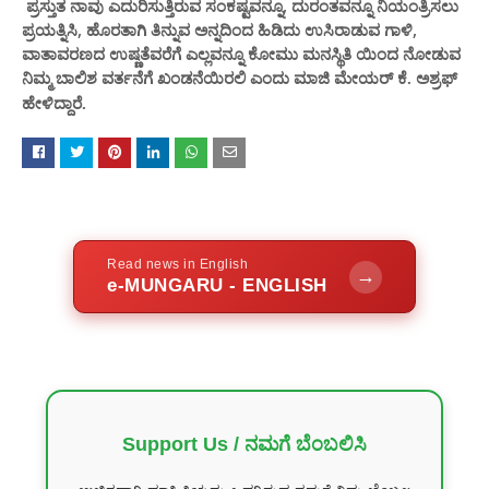
ಪ್ರಸ್ತುತ ನಾವು ಎದುರಿಸುತ್ತಿರುವ ಸಂಕಷ್ಟವನ್ನೂ, ದುರಂತವನ್ನೂ ನಿಯಂತ್ರಿಸಲು
ಪ್ರಯತ್ನಿಸಿ, ಹೊರತಾಗಿ ತಿನ್ನುವ ಅನ್ನದಿಂದ ಹಿಡಿದು ಉಸಿರಾಡುವ ಗಾಳಿ,
ವಾತಾವರಣದ ಉಷ್ಣತೆವರೆಗೆ ಎಲ್ಲವನ್ನೂ ಕೋಮು ಮನಸ್ಥಿತಿ ಯಿಂದ ನೋಡುವ
ನಿಮ್ಮ ಬಾಲಿಶ ವರ್ತನೆಗೆ ಖಂಡನೆಯಿರಲಿ
ಎಂದು ಮಾಜಿ ಮೇಯರ್ ಕೆ. ಅಶ್ರಫ್
ಹೇಳಿದ್ದಾರೆ.
Read news in English
→
e-MUNGARU - ENGLISH
Support Us / ನಮಗೆ ಬೆಂಬಲಿಸಿ