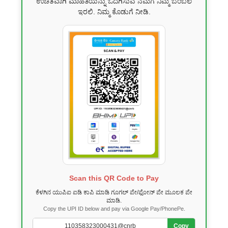
ಉಚಿತವಾಗಿ ಮಾಹಿತಿಯನ್ನು ಒದಗಿಸುವ ನಮಗೆ ನಿಮ್ಮ ಬೆಂಬಲ
ಇರಲಿ. ನಿಮ್ಮ ಕೊಡುಗೆ ನೀಡಿ.
Scan this QR Code to Pay
ಕೆಳಗಿನ ಯುಪಿಐ ಐಡಿ ಕಾಪಿ ಮಾಡಿ ಗೂಗಲ್ ಪೇ/ಫೋನ್ ಪೇ ಮೂಲಕ ಪೇ
ಮಾಡಿ.
Copy the UPI ID below and pay via Google Pay/PhonePe.
Copy