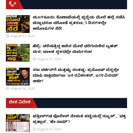
ಕ್ರೈಂ
ಮಂಗಳೂರು: ಕೊಣಾಜೆಯಲ್ಲಿ ವೃದ್ಧೆಯ ಮೇಲೆ ಹಲ್ಲೆ ನಡೆಸಿ
ಚಿನ್ನಾಭರಣ ದರೋಡೆ ಪ್ರಕರಣ; 3 ದಿನಗಳಲ್ಲೇ
ಆರೋಪಿಗಳ ಸೆರೆ!
August 07, 2026
ಹೆಬ್ರಿ: ಚಲಿಸುತ್ತಿದ್ದ ಕಾರಿನ ಮೇಲೆ ಧರೆಗುರುಳಿದ ಬೃಹತ್
ಮರ; ಚಾಲಕ ಸ್ಥಳದಲ್ಲೇ ದುರ್ಮರಣ!
August 07, 2026
ನಟ ದರ್ಶನ್‌ಗೆ ಮತ್ತಷ್ಟು ಸಂಕಷ್ಟ: ಪ್ರದೋಷ್ ಬೆನ್ನಲ್ಲೇ
ಮಾಫಿ ಸಾಕ್ಷಿಯಾಗಲು 'ಎ8 ರವಿಶಂಕರ್, ಎ10 ವಿನಯ್'
ಅರ್ಜಿ!
August 06, 2026
ದೇಶ ವಿದೇಶ
ಛತ್ತೀಸ್‌ಗಢ ಪೊಲೀಸ್ ನೇಮಕ ಪಟ್ಟಿಯಲ್ಲಿ‘ನ್ಯೂಸ್’, ‘ಭಕ್ತ
ಪ್ರಹ್ಲಾದ’, ‘ಹೇ ರಾಮ್’!
August 07, 2026