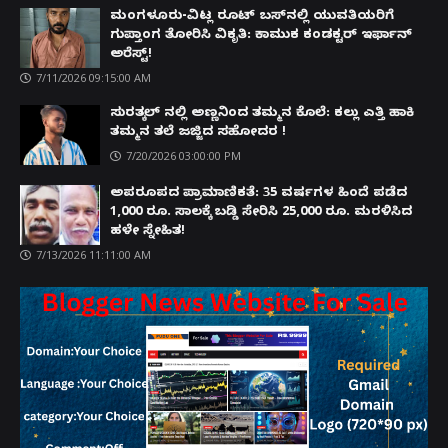
ಮಂಗಳೂರು-ವಿಟ್ಲ ರೂಟ್ ಬಸ್‌ನಲ್ಲಿ ಯುವತಿಯರಿಗೆ
ಗುಪ್ತಾಂಗ ತೋರಿಸಿ ವಿಕೃತಿ: ಕಾಮುಕ ಕಂಡಕ್ಟರ್ ಇರ್ಫಾನ್
ಅರೆಸ್ಟ್!
7/11/2026 09:15:00 AM
ಸುರತ್ಕಲ್ ನಲ್ಲಿ ಅಣ್ಣನಿಂದ ತಮ್ಮನ ಕೊಲೆ: ಕಲ್ಲು ಎತ್ತಿ ಹಾಕಿ
ತಮ್ಮನ ತಲೆ ಜಜ್ಜಿದ ಸಹೋದರ !
7/20/2026 03:00:00 PM
ಅಪರೂಪದ ಪ್ರಾಮಾಣಿಕತೆ: 35 ವರ್ಷಗಳ ಹಿಂದೆ ಪಡೆದ
1,000 ರೂ. ಸಾಲಕ್ಕೆ ಬಡ್ಡಿ ಸೇರಿಸಿ 25,000 ರೂ. ಮರಳಿಸಿದ
ಹಳೇ ಸ್ನೇಹಿತ!
7/13/2026 11:11:00 AM