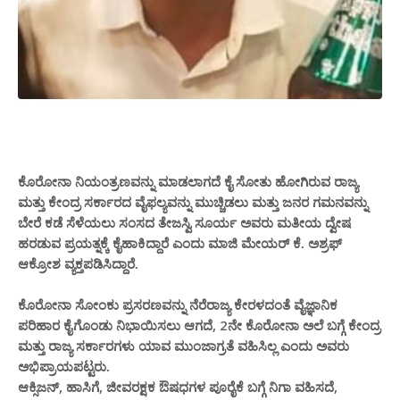
ಕೊರೋನಾ ನಿಯಂತ್ರಣವನ್ನು ಮಾಡಲಾಗದೆ ಕೈ ಸೋತು ಹೋಗಿರುವ ರಾಜ್ಯ
ಮತ್ತು ಕೇಂದ್ರ ಸರ್ಕಾರದ ವೈಫಲ್ಯವನ್ನು ಮುಚ್ಚಿಡಲು ಮತ್ತು ಜನರ ಗಮನವನ್ನು
ಬೇರೆ ಕಡೆ ಸೆಳೆಯಲು ಸಂಸದ ತೇಜಸ್ವಿ ಸೂರ್ಯ ಅವರು ಮತೀಯ ದ್ವೇಷ
ಹರಡುವ ಪ್ರಯತ್ನಕ್ಕೆ ಕೈಹಾಕಿದ್ದಾರೆ ಎಂದು ಮಾಜಿ ಮೇಯರ್ ಕೆ. ಅಶ್ರಫ್
ಆಕ್ರೋಶ ವ್ಯಕ್ತಪಡಿಸಿದ್ದಾರೆ.
ಸೋಂಕು ಪ್ರಸರಣವನ್ನು ನೆರೆರಾಜ್ಯ ಕೇರಳದಂತೆ ವೈಜ್ಞಾನಿಕ
ಕೊರೋನಾ
ಪರಿಹಾರ ಕೈಗೊಂಡು ನಿಭಾಯಿಸಲು ಆಗದೆ, 2ನೇ
ಅಲೆ ಬಗ್ಗೆ
ಕೊರೋನಾ
ಕೇಂದ್ರ
ಮುಂಜಾಗ್ರತೆ ವಹಿ
ಮತ್ತು ರಾಜ್ಯ ಸರ್ಕಾರಗಳು ಯಾವ
ಸಿಲ್ಲ ಎಂದು ಅವರು
ಅಭಿಪ್ರಾಯಪಟ್ಟರು.
ಆಕ್ಸಿಜನ್, ಹಾಸಿಗೆ, ಜೀವರಕ್ಷಕ ಔಷಧಗಳ ಪೂರೈಕೆ ಬಗ್ಗೆ ನಿಗಾ ವಹಿಸದೆ,