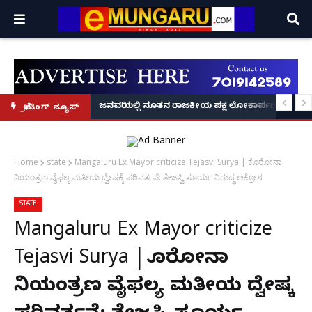
್ರೂ' ಕಥೆ!
8 ಅಡಿಗೂ ಹೆಚ್ಚು ಉದ್ದದ ಕೂದಲು ಬೆಳೆಸಿ ಗಿನ್ನಿಸ್ ವಿಶ್ವ ದಾಖಲೆ ಬರೆದ ಭಾರತದ ರೇಣು ಧರಿಯಾಲ
ಜನವರಿಯಲ್ಲಿ ನೂತನ ರಾಜಕೀಯ ಪಕ್ಷ ಲೋಕಾರ್ಪಣೆ – ನಟ 
ಬ್ರೇಕಿಂಗ್ ನ್ಯೂಸ್
Home
state
Mangaluru Ex Mayor criticize Tejasvi Surya | ಕೊರೋನಾ
ನಿಯಂತ್ರಣ ವೈಫಲ್ಯ ಮತೀಯ ದ್ವೇಷಕ್ಕೆ ಪರಿವರ್ತನೆ: ತೇಜಸ್ವಿ ಸೂರ್ಯ ವಿರುದ್ಧ ಆಕ್ರೋಶ
STATE
Mangaluru Ex Mayor criticize
Tejasvi Surya | ಕೊರೋನಾ
ನಿಯಂತ್ರಣ ವೈಫಲ್ಯ ಮತೀಯ ದ್ವೇಷಕ್ಕೆ