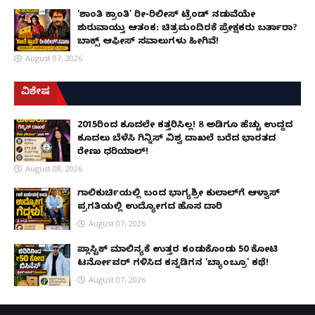
'ಶಾಂತಿ ಕ್ರಾಂತಿ' ರೀ-ರಿಲೀಸ್ ಟ್ರೆಂಡ್ ನಡುವೆಯೇ
ಶುರುವಾಯ್ತು ಆತಂಕ: ಚಿತ್ರಮಂದಿರಕ್ಕೆ ಪ್ರೇಕ್ಷಕರು ಬರ್ತಾರಾ?
ಬಾಕ್ಸ್ ಆಫೀಸ್ ಸವಾಲುಗಳು ಹೀಗಿವೆ!
August 07, 2026
ವಿಶೇಷ
2015ರಿಂದ ಕೂದಲೇ ಕತ್ತರಿಸಿಲ್ಲ! 8 ಅಡಿಗೂ ಹೆಚ್ಚು ಉದ್ದದ
ಕೂದಲು ಬೆಳೆಸಿ ಗಿನ್ನಿಸ್ ವಿಶ್ವ ದಾಖಲೆ ಬರೆದ ಭಾರತದ
ರೇಣು ಧರಿಯಾಲ್!
August 08, 2026
ಗಾಲಿಕುರ್ಚಿಯಲ್ಲಿ ಬಂದ ಭಾಗ್ಯಶ್ರೀ ಕುಲಾಲ್‌ಗೆ ಆಳ್ವಾಸ್
ಪ್ರಗತಿಯಲ್ಲಿ ಉದ್ಯೋಗದ ಹೊಸ ದಾರಿ
August 07, 2026
ಪ್ಲಾಸ್ಟಿಕ್ ಮಾಲಿನ್ಯಕ್ಕೆ ಉತ್ತರ ಕಂಡುಕೊಂಡು ₹50 ಕೋಟಿ
ಟರ್ನೋವರ್ ಗಳಿಸಿದ ಕನ್ನಡಿಗನ 'ಬ್ಯಾಂಬ್ರೂ' ಕಥೆ!
August 07, 2026