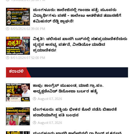
ಮಂಗಳೂರು: ಕಾಲೇಜಿನಲ್ಲಿ ಗಾಂಜಾ ಪತ್ತೆ; ಮೂವರು
ವಿದ್ಯಾರ್ಥಿಗಳು ವಶಕ್ಕೆ – ಕಾಲೇಜು ಆಡಳಿತದ ತಪಾಸಣೆಗೆ
ಕಮಿಷನರ್ ರೆಡ್ಡಿ ಶ್ಲಾಘನೆ!
8/05/2026 02:39:00 PM
ವಿಕೃತಿ!: ಚಲಿಸುವ ಖಾಸಗಿ ಬಸ್‌ನಲ್ಲಿ ಸಹಪ್ರಯಾಣಿಕರೆದುರು
ವೃದ್ಧನ ಅಸಭ್ಯ ವರ್ತನೆ, ವೀಡಿಯೋ ಮಾಡಿದ
ಪ್ರಯಾಣಿಕರು!
8/01/2026 07:52:00 PM
ಕರಾವಳಿ
ಕಾಪು: ಕಾಂಗ್ರೆಸ್ ಮುಖಂಡ, ಮಾಜಿ ಗ್ರಾ.ಪಂ.
ಅಧ್ಯಕ್ಷಡೇವಿಡ್ ಡಿಸೋಜಾ ಬರ್ಬರ ಹತ್ಯೆ
August 07, 2026
ಬೆಂಗಳೂರು: ಪತ್ನಿಯ ಭೀಕರ ಕೊಲೆ ನಡೆಸಿ ಬಿಹಾರಕ್ಕೆ
ಪರಾರಿಯಾಗಿದ್ದ ಪತಿ ಬಂಧನ
August 07, 2026