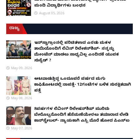
ಮಂಗಳೂರು ಖಾಸಗಿ ಕಾಲೇಜಿನಲ್ಲಿ ರ‌್ಯಾಗಿಂಗ್ ಪ್ರಕರಣ5
ಮಂದಿ ವಿದ್ಯಾರ್ಥಿಗಳು ಬಂಧನ
August 05, 2026
ರಾಜ್ಯ
ಇನ್​ಸ್ಟಾಗ್ರಾಂನಲ್ಲಿ ಪರಿಚಿತಳಾದ ಎರಡು ಮಕ್ಕಳ
ತಾಯಿಯೊಂದಿಗೆ ಲಿವಿನ್ ರಿಲೇಶನ್​ಶಿಪ್- ನನ್ನನ್ನು
ಮೇಂಟೆನ್ ಮಾಡಲು ಸಾಧ್ಯವಿಲ್ಲ ಎಂದಿದಕ್ಕೆ ಯುವಕ
ಸುಸೈಡ್ ?
May 09, 2026
ಆಟವಾಡುತ್ತಿದ್ದ ಒಂದೂವರೆ ವರ್ಷದ ಮಗು
ಕಾಫಿತೋಟದಲ್ಲಿ ನಾಪತ್ತೆ- 12ಗಂಟೆಗಳ ಬಳಿಕ ಸುರಕ್ಷಿತವಾಗಿ
ಪತ್ತೆ
May 08, 2026
8ವರ್ಷಗಳ ಲಿವಿಂಗ್‌ ರಿಲೇಷನ್‌ಶಿಪ್ ಮುರಿದು
ಬೇರೊಬ್ಬನೊಂದಿಗೆ ಹೆಸೆಮಣೆಯೇರಲು ತಯಾರಾದ ಲೇಡಿ
ಕಾನ್‌ಸ್ಟೇಬಲ್- ನ್ಯಾಯಕ್ಕಾಗಿ ಎಸ್ಪಿ ಮೊರೆ ಹೋದ ಪಿಎಸ್ಐ
May 07, 2026