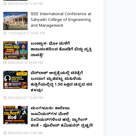
8/02/2026 06:11:00 PM
IEEE International Conference at
Sahyadri College of Engineering
and Management
11/21/2024 11:14:00 PM
ಬಂಟ್ವಾಳ: ಧೋ ಮಳೆಗೆ
ಕಾಲುಸಂಕದಿಂದ ತೋಡಿಗೆ ಬಿದ್ದು ವ್ಯಕ್ತಿ
ನಾಪತ್ತೆ!
8/02/2026 12:36:00 PM
ವೆನ್‌ಲಾಕ್ ಆಸ್ಪತ್ರೆಯಲ್ಲಿ ಚಿಕಿತ್ಸೆಗೆ
ಬಂದಾಗ ಮೃತಪಟ್ಟ ಮಹಿಳೆಯ
ಕುತ್ತಿಗೆಯಲ್ಲಿದ್ದ ₹1.50 ಲಕ್ಷದ ಚಿನ್ನದ ಸರ
ಕಳವು!
8/01/2026 07:12:00 PM
ಮಂಗಳೂರು: ಕಾಲೇಜು
ಜೂನಿಯರ್‌ಗಳ ಮೇಲೆ
ಸೀನಿಯರ್‌ಗಳಿಂದ ಹಲ್ಲೆ; ರ‌್ಯಾಗಿಂಗ್
ಶಂಕೆ – ಪೊಲೀಸ್ ಕಮಿಷನರ್ ಸ್ಪಷ್ಟನೆ!
8/05/2026 09:17:00 AM