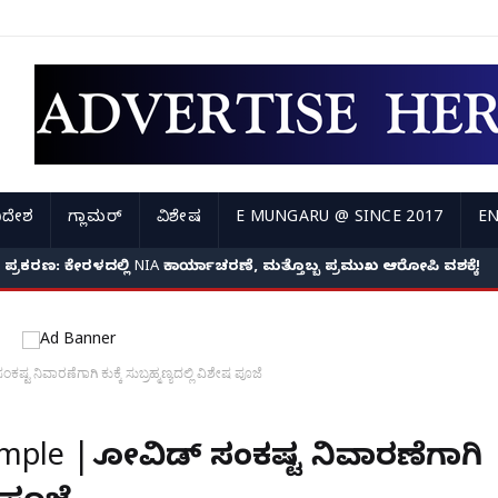
ಿದೇಶ
ಗ್ಲಾಮರ್
ವಿಶೇಷ
E MUNGARU @ SINCE 2017
EN
್ಯೆ ಪ್ರಕರಣ: ಕೇರಳದಲ್ಲಿ NIA ಕಾರ್ಯಾಚರಣೆ, ಮತ್ತೊಬ್ಬ ಪ್ರಮುಖ ಆರೋಪಿ ವಶಕ್ಕೆ!
 ನಿವಾರಣೆಗಾಗಿ ಕುಕ್ಕೆ ಸುಬ್ರಹ್ಮಣ್ಯದಲ್ಲಿ ವಿಶೇಷ ಪೂಜೆ
emple | ಕೋವಿಡ್ ಸಂಕಷ್ಟ ನಿವಾರಣೆಗಾಗಿ