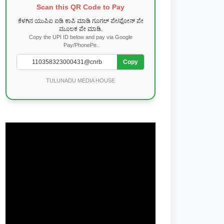
Scan this QR Code to Pay
ಕೆಳಗಿನ ಯುಪಿಐ ಐಡಿ ಕಾಪಿ ಮಾಡಿ ಗೂಗಲ್ ಪೇ/ಫೋನ್ ಪೇ
ಮೂಲಕ ಪೇ ಮಾಡಿ.
Copy the UPI ID below and pay via Google
Pay/PhonePe.
Copy
TULUNADU MEDIA HOUSE