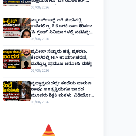
ಸಾಕ್ಷಿಯಾಗಲು 'ಎ8 ರವಿಶಂಕರ್,
ಎ10 ವಿನಯ್' ಅರ್ಜಿ!
06/08/2026
ಬ್ಯಾಂಕ್‌ರಾಪ್ಟ್‌ ಆಗಿ ಜೇಬಿನಲ್ಲಿ
ಕಾಸಿರಲಿಲ್ಲ, ₹1 ಕೋಟಿ ಸಾಲ ತೀರಿಸಲು
'ಸಿ-ಗ್ರೇಡ್' ಸಿನಿಮಾಗಳಲ್ಲಿ ನಟಿಸಿದ್ದೆ:
ನಟಿ ಸುಸ್ಮಿತಾ ಮುಖರ್ಜಿ ಕಣ್ಣೀರಿನ
06/08/2026
ಹಣೆಬರಹ!
ಪ್ರವೀಣ್ ನೆಟ್ಟಾರು ಹತ್ಯೆ ಪ್ರಕರಣ:
ಕೇರಳದಲ್ಲಿ NIA ಕಾರ್ಯಾಚರಣೆ,
ಮತ್ತೊಬ್ಬ ಪ್ರಮುಖ ಆರೋಪಿ ವಶಕ್ಕೆ!
06/08/2026
ವೃದ್ಧಾಶ್ರಮದಲ್ಲೇ ತಂದೆಯ ದಾರುಣ
ಸಾವು: ಅಂತ್ಯಕ್ರಿಯೆಗೂ ಬಾರದ
ಮೂವರು ಶಿಕ್ಷಕಿ ಮಕಳು, ವಿಡಿಯೋ
ಕಾಲಿನಲ್ಲೇ ಅಂತಿಮ ದರ್ಶನ!
06/08/2026