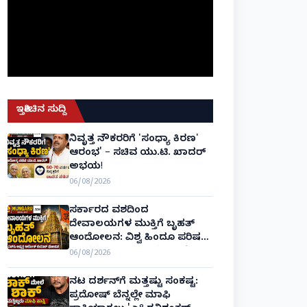
ಇತ್ತೀಚಿನ ಸುದ್ದಿ
ನಿವೃತ್ತ ನೌಕರರಿಗೆ 'ಸಂಧ್ಯಾ ಕಿರಣ'
ಆರಂಭ' – ಸಚಿವ ಯು.ಟಿ. ಖಾದರ್
ಅಭಯ!
06/08/2026
ಸರ್ಕಾರದ ವಶದಿಂದ
ದೇವಾಲಯಗಳ ಮುಕ್ತಿಗೆ ಬೃಹತ್
ಆಂದೋಲನ: ವಿಶ್ವ ಹಿಂದೂ ಪರಿಷತ್
ಅಂತರರಾಷ್ಟ್ರೀಯ ಅಧ್ಯಕ್ಷ ಅಲೋಕ್
06/08/2026
ಕುಮಾರ್ ಘೋಷಣೆ!
ನಟ ದರ್ಶನ್‌ಗೆ ಮತ್ತಷ್ಟು ಸಂಕಷ್ಟ:
ಪ್ರದೋಷ್ ಬೆನ್ನಲ್ಲೇ ಮಾಫಿ