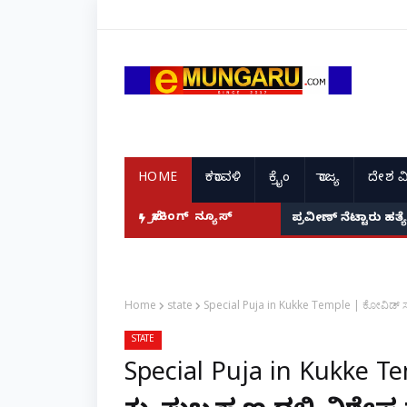
HOME
ಕರಾವಳಿ
ಕ್ರೈಂ
ರಾಜ್ಯ
ದೇಶ ವ
ದೆ: ನಟಿ ಸುಸ್ಮಿತಾ ಮುಖರ್ಜಿ ಕಣ್ಣೀರಿನ ಹಣೆಬರಹ!
ಬ್ರೇಕಿಂಗ್ ನ್ಯೂಸ್
ಪ್ರವೀಣ್ ನೆಟ್ಟಾರು ಹತ
Home
state
Special Puja in Kukke Temple | ಕೋವಿಡ್ ಸಂಕಷ್ಟ
STATE
Special Puja in Kukke T