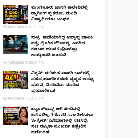
ಮಂಗಳೂರು ಖಾಸಗಿ ಕಾಲೇಜಿನಲ್ಲಿ
ರ‌್ಯಾಗಿಂಗ್ ಪ್ರಕರಣ5 ಮಂದಿ
ವಿದ್ಯಾರ್ಥಿಗಳು ಬಂಧನ
8/05/2026 10:41:00 PM
ಸುಳ್ಯ: ಕಾಣೆಯಾಗಿದ್ದ ಅಪ್ರಾಪ್ತ ಬಾಲಕಿ
ಪತ್ತೆ; ಲೈಂಗಿಕ ದೌರ್ಜನ್ಯ ಎಸಗಿದ
ಕಡಬದ ಯುವಕ ಪೋಕ್ಸೋ
ಕಾಯ್ದೆಯಡಿ ಬಂಧನ!
7/23/2026 09:30:00 PM
ವಿಕೃತಿ!: ಚಲಿಸುವ ಖಾಸಗಿ ಬಸ್‌ನಲ್ಲಿ
ಸಹಪ್ರಯಾಣಿಕರೆದುರು ವೃದ್ಧನ ಅಸಭ್ಯ
ವರ್ತನೆ, ವೀಡಿಯೋ ಮಾಡಿದ
ಪ್ರಯಾಣಿಕರು!
8/01/2026 07:52:00 PM
ಬ್ಯಾಂಕ್‌ರಾಪ್ಟ್‌ ಆಗಿ ಜೇಬಿನಲ್ಲಿ
ಕಾಸಿರಲಿಲ್ಲ, ₹1 ಕೋಟಿ ಸಾಲ ತೀರಿಸಲು
'ಸಿ-ಗ್ರೇಡ್' ಸಿನಿಮಾಗಳಲ್ಲಿ ನಟಿಸಿದ್ದೆ:
ನಟಿ ಸುಸ್ಮಿತಾ ಮುಖರ್ಜಿ ಕಣ್ಣೀರಿನ
ಹಣೆಬರಹ!