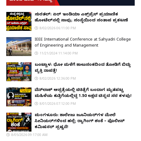
ವಾರದ ಟಾಪ್ 10 ಸುದ್ದಿ
ಸುರತ್ಕಲ್: ಏರ್ ಇಂಡಿಯಾ ಎಕ್ಸ್‌ಪ್ರೆಸ್ ಪ್ರಯಾಣಿಕ
ಹೋಟೆಲ್‌ನಲ್ಲಿ ಸಾವು; ಸಂಸ್ಥೆಯಿಂದ ಸಂತಾಪ ಪ್ರಕಟಣೆ
8/02/2026 06:11:00 PM
IEEE International Conference at Sahyadri College
of Engineering and Management
11/21/2024 11:14:00 PM
ಬಂಟ್ವಾಳ: ಧೋ ಮಳೆಗೆ ಕಾಲುಸಂಕದಿಂದ ತೋಡಿಗೆ ಬಿದ್ದು
ವ್ಯಕ್ತಿ ನಾಪತ್ತೆ!
8/02/2026 12:36:00 PM
ವೆನ್‌ಲಾಕ್ ಆಸ್ಪತ್ರೆಯಲ್ಲಿ ಚಿಕಿತ್ಸೆಗೆ ಬಂದಾಗ ಮೃತಪಟ್ಟ
ಮಹಿಳೆಯ ಕುತ್ತಿಗೆಯಲ್ಲಿದ್ದ ₹1.50 ಲಕ್ಷದ ಚಿನ್ನದ ಸರ ಕಳವು!
8/01/2026 07:12:00 PM
ಮಂಗಳೂರು: ಕಾಲೇಜು ಜೂನಿಯರ್‌ಗಳ ಮೇಲೆ
ಸೀನಿಯರ್‌ಗಳಿಂದ ಹಲ್ಲೆ; ರ‌್ಯಾಗಿಂಗ್ ಶಂಕೆ – ಪೊಲೀಸ್
ಕಮಿಷನರ್ ಸ್ಪಷ್ಟನೆ!
8/05/2026 09:17:00 AM