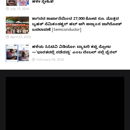
ಹಳೇ ಸ್ನೇಹಿತ!
July 13, 2026
ಕಾಗದದ ಕಾರ್ಖಾನೆಯಿಂದ 27,000 ಕೋಟಿ ರೂ. ಮೊತ್ತದ
ಬೃಹತ್ ಸೆಮಿಕಂಡಕ್ಟರ್ ಹಬ್ ಆಗಿ ಅಸ್ಸಾಂನ ಜಾಗಿರೋಡ್
ಬದಲಾವಣೆ [Semiconductor]
April 03, 2026
ಹಳೆಯ ಸಿಸಿಟಿವಿ ವಿಡಿಯೋ: ಬ್ಯಾಟರಿ ಕಚ್ಚಿ ಸ್ಫೋಟ
—‘ಭಾರತದಲ್ಲಿ ನಡೆದದ್ದು’ ಎಂಬ ಲೇಬಲ್ ನಲ್ಲಿ ವೈರಲ್
February 04, 2026