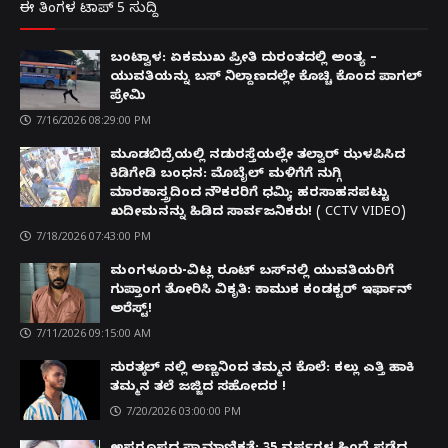
ಈ ತಿಂಗಳ ಟಾಪ್ 5 ಸುದ್ದಿ
ಬಂಟ್ವಾಳ: ಏಕಮುಖ ಪ್ರೀತಿ ದುರಂತದಲ್ಲಿ ಅಂತ್ಯ –
ಯುವತಿಯನ್ನು ಬಸ್ ನಿಲ್ದಾಣದಲ್ಲೇ ಕೊಚ್ಚಿ ಕೊಂದ ಪಾಗಲ್
ಪ್ರೇಮಿ
7/16/2026 08:29:00 PM
ಮೂಡಬಿದ್ರೆಯಲ್ಲಿ ನಡುರಸ್ತೆಯಲ್ಲೇ ತಲ್ವಾರ್ ಝಳಪಿಸಿದ
ಕಿಡಿಗೇಡಿ ಬಂಧನ: ಮೊಬೈಲ್ ಮಳಿಗೆಗೆ ನುಗ್ಗಿ
ಮಾರಕಾಸ್ತ್ರದಿಂದ ನೌಕರರಿಗೆ ಧಮ್ಕಿ; ಹರಸಾಹಸಪಟ್ಟು
ಖದೀಮನನ್ನು ಹಿಡಿದ ಸಾರ್ವಜನಿಕರು! ( CCTV VIDEO)
7/18/2026 07:43:00 PM
ಮಂಗಳೂರು-ವಿಟ್ಲ ರೂಟ್ ಬಸ್‌ನಲ್ಲಿ ಯುವತಿಯರಿಗೆ
ಗುಪ್ತಾಂಗ ತೋರಿಸಿ ವಿಕೃತಿ: ಕಾಮುಕ ಕಂಡಕ್ಟರ್ ಇರ್ಫಾನ್
ಅರೆಸ್ಟ್!
7/11/2026 09:15:00 AM
ಸುರತ್ಕಲ್ ನಲ್ಲಿ ಅಣ್ಣನಿಂದ ತಮ್ಮನ ಕೊಲೆ: ಕಲ್ಲು ಎತ್ತಿ ಹಾಕಿ
ತಮ್ಮನ ತಲೆ ಜಜ್ಜಿದ ಸಹೋದರ !
7/20/2026 03:00:00 PM