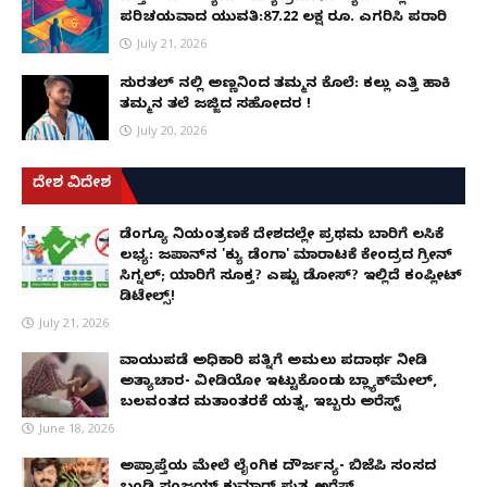
ಪರಿಚಯವಾದ ಯುವತಿ:87.22 ಲಕ್ಷ ರೂ. ಎಗರಿಸಿ ಪರಾರಿ
July 21, 2026
ಸುರತ್ಕಲ್ ನಲ್ಲಿ ಅಣ್ಣನಿಂದ ತಮ್ಮನ ಕೊಲೆ: ಕಲ್ಲು ಎತ್ತಿ ಹಾಕಿ
ತಮ್ಮನ ತಲೆ ಜಜ್ಜಿದ ಸಹೋದರ !
July 20, 2026
ದೇಶ ವಿದೇಶ
ಡೆಂಗ್ಯೂ ನಿಯಂತ್ರಣಕ್ಕೆ ದೇಶದಲ್ಲೇ ಪ್ರಥಮ ಬಾರಿಗೆ ಲಸಿಕೆ
ಲಭ್ಯ: ಜಪಾನ್‌ನ 'ಕ್ಯು ಡೆಂಗಾ' ಮಾರಾಟಕ್ಕೆ ಕೇಂದ್ರದ ಗ್ರೀನ್
ಸಿಗ್ನಲ್; ಯಾರಿಗೆ ಸೂಕ್ತ? ಎಷ್ಟು ಡೋಸ್? ಇಲ್ಲಿದೆ ಕಂಪ್ಲೀಟ್
ಡಿಟೇಲ್ಸ್!
July 21, 2026
ವಾಯುಪಡೆ ಅಧಿಕಾರಿ ಪತ್ನಿಗೆ ಅಮಲು ಪದಾರ್ಥ ನೀಡಿ
ಅತ್ಯಾಚಾರ- ವೀಡಿಯೋ ಇಟ್ಟುಕೊಂಡು ಬ್ಲ್ಯಾಕ್‌ಮೇಲ್,
ಬಲವಂತದ ಮತಾಂತರಕ್ಕೆ ಯತ್ನ, ಇಬ್ಬರು ಅರೆಸ್ಟ್
June 18, 2026
ಅಪ್ರಾಪ್ತೆಯ ಮೇಲೆ ಲೈಂಗಿಕ ದೌರ್ಜನ್ಯ- ಬಿಜೆಪಿ ಸಂಸದ