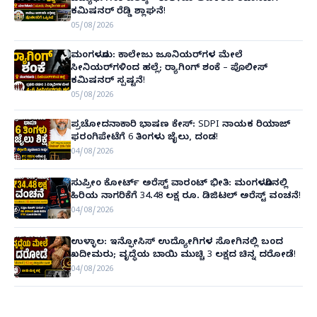
ಕಮಿಷನರ್ ರೆಡ್ಡಿ ಶ್ಲಾಘನೆ!
05/08/2026
ಮಂಗಳೂರು: ಕಾಲೇಜು ಜೂನಿಯರ್‌ಗಳ ಮೇಲೆ
ಸೀನಿಯರ್‌ಗಳಿಂದ ಹಲ್ಲೆ; ರ‌್ಯಾಗಿಂಗ್ ಶಂಕೆ – ಪೊಲೀಸ್
ಕಮಿಷನರ್ ಸ್ಪಷ್ಟನೆ!
05/08/2026
ಪ್ರಚೋದನಾಕಾರಿ ಭಾಷಣ ಕೇಸ್: SDPI ನಾಯಕ ರಿಯಾಜ್
ಫರಂಗಿಪೇಟೆಗೆ 6 ತಿಂಗಳು ಜೈಲು, ದಂಡ!
04/08/2026
ಸುಪ್ರೀಂ ಕೋರ್ಟ್ ಅರೆಸ್ಟ್ ವಾರಂಟ್ ಭೀತಿ: ಮಂಗಳೂರಿನಲ್ಲಿ
ಹಿರಿಯ ನಾಗರಿಕೆಗೆ 34.48 ಲಕ್ಷ ರೂ. ಡಿಜಿಟಲ್ ಅರೆಸ್ಟ್ ವಂಚನೆ!
04/08/2026
ಉಳ್ಳಾಲ: ಇನ್ಫೋಸಿಸ್ ಉದ್ಯೋಗಿಗಳ ಸೋಗಿನಲ್ಲಿ ಬಂದ
ಖದೀಮರು; ವೃದ್ಧೆಯ ಬಾಯಿ ಮುಚ್ಚಿ 3 ಲಕ್ಷದ ಚಿನ್ನ ದರೋಡೆ!
04/08/2026