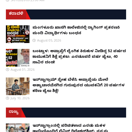
ಕರಾವಳಿ
ಮಂಗಳೂರು ಖಾಸಗಿ ಕಾಲೇಜಿನಲ್ಲಿ ರ‌್ಯಾಗಿಂಗ್ ಪ್ರಕರಣ5
ಮಂದಿ ವಿದ್ಯಾರ್ಥಿಗಳು ಬಂಧನ
August 05, 2026
ಬಂಟ್ವಾಳ: ಅಪ್ರಾಪ್ತೆಗೆ ಲೈಂಗಿಕ ಕಿರುಕುಳ ನೀಡಿದ್ದ 52 ವರ್ಷದ
ಕಾಮುಕನಿಗೆ ಶಿಕ್ಷೆ ಪ್ರಕಟ: ಎರಡೂವರೆ ವರ್ಷ ಜೈಲು, ₹40
ಸಾವಿರ ದಂಡ!
August 01, 2026
ಇನ್‌ಸ್ಟಾಗ್ರಾಮ್ ಸ್ನೇಹ ಬೆಳೆಸಿ ಅಪ್ರಾಪ್ತೆಯ ಮೇಲೆ
ಅತ್ಯಾಚಾರವೆಸಗಿದ ಗುರುಪುರದ ಯುವಕನಿಗೆ 20 ವರ್ಷಗಳ
ಕಠಿಣ ಜೈಲು ಶಿಕ್ಷೆ!
July 10, 2026
ರಾಜ್ಯ
ಇನ್​ಸ್ಟಾಗ್ರಾಂನಲ್ಲಿ ಪರಿಚಿತಳಾದ ಎರಡು ಮಕ್ಕಳ
ತಾಯಿಯೊಂದಿಗೆ ಲಿವಿನ್ ರಿಲೇಶನ್​ಶಿಪ್- ನನ್ನನ್ನು