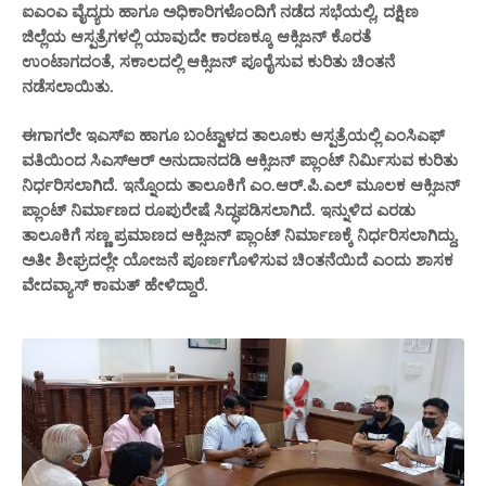
ಐಎಂಎ ವೈದ್ಯರು ಹಾಗೂ ಅಧಿಕಾರಿಗಳೊಂದಿಗೆ ನಡೆದ ಸಭೆಯಲ್ಲಿ, ದಕ್ಷಿಣ
ಜಿಲ್ಲೆಯ ಆಸ್ಪತ್ರೆಗಳಲ್ಲಿ ಯಾವುದೇ ಕಾರಣಕ್ಕೂ ಆಕ್ಸಿಜನ್ ಕೊರತೆ
ಉಂಟಾಗದಂತೆ, ಸಕಾಲದಲ್ಲಿ ಆಕ್ಸಿಜನ್ ಪೂರೈಸುವ ಕುರಿತು ಚಿಂತನೆ
ನಡೆಸಲಾಯಿತು.
ಈಗಾಗಲೇ ಇಎಸ್ಐ ಹಾಗೂ ಬಂಟ್ವಾಳದ ತಾಲೂಕು ಆಸ್ಪತ್ರೆಯಲ್ಲಿ ಎಂಸಿಎಫ್
ವತಿಯಿಂದ ಸಿಎಸ್ಆರ್ ಅನುದಾನದಡಿ ಆಕ್ಸಿಜನ್ ಪ್ಲಾಂಟ್ ನಿರ್ಮಿಸುವ‌ ಕುರಿತು
ನಿರ್ಧರಿಸಲಾಗಿದೆ. ಇನ್ನೊಂದು ತಾಲೂಕಿಗೆ ಎಂ.ಆರ್.ಪಿ.ಎಲ್ ಮೂಲಕ ಆಕ್ಸಿಜನ್
ಪ್ಲಾಂಟ್ ನಿರ್ಮಾಣದ ರೂಪುರೇಷೆ ಸಿದ್ಧಪಡಿಸಲಾಗಿದೆ. ಇನ್ನುಳಿದ ಎರಡು
ತಾಲೂಕಿಗೆ ಸಣ್ಣ ಪ್ರಮಾಣದ ಆಕ್ಸಿಜನ್ ಪ್ಲಾಂಟ್ ನಿರ್ಮಾಣಕ್ಕೆ ನಿರ್ಧರಿಸಲಾಗಿದ್ದು,
ಅತೀ ಶೀಘ್ರದಲ್ಲೇ ಯೋಜನೆ ಪೂರ್ಣಗೊಳಿಸುವ ಚಿಂತನೆಯಿದೆ ಎಂದು ಶಾಸಕ
ವೇದವ್ಯಾಸ್ ಕಾಮತ್ ಹೇಳಿದ್ದಾರೆ.