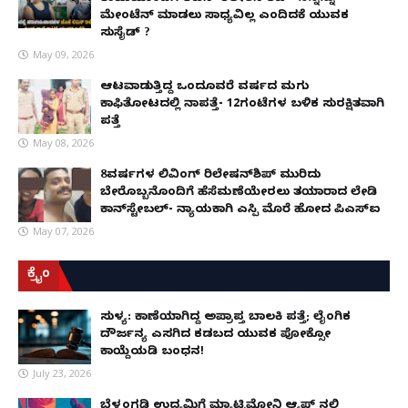
ಮೇಂಟೆನ್ ಮಾಡಲು ಸಾಧ್ಯವಿಲ್ಲ ಎಂದಿದಕ್ಕೆ ಯುವಕ
ಸುಸೈಡ್ ?
May 09, 2026
ಆಟವಾಡುತ್ತಿದ್ದ ಒಂದೂವರೆ ವರ್ಷದ ಮಗು
ಕಾಫಿತೋಟದಲ್ಲಿ ನಾಪತ್ತೆ- 12ಗಂಟೆಗಳ ಬಳಿಕ ಸುರಕ್ಷಿತವಾಗಿ
ಪತ್ತೆ
May 08, 2026
8ವರ್ಷಗಳ ಲಿವಿಂಗ್‌ ರಿಲೇಷನ್‌ಶಿಪ್ ಮುರಿದು
ಬೇರೊಬ್ಬನೊಂದಿಗೆ ಹೆಸೆಮಣೆಯೇರಲು ತಯಾರಾದ ಲೇಡಿ
ಕಾನ್‌ಸ್ಟೇಬಲ್- ನ್ಯಾಯಕ್ಕಾಗಿ ಎಸ್ಪಿ ಮೊರೆ ಹೋದ ಪಿಎಸ್ಐ
May 07, 2026
ಕ್ರೈಂ
ಸುಳ್ಯ: ಕಾಣೆಯಾಗಿದ್ದ ಅಪ್ರಾಪ್ತ ಬಾಲಕಿ ಪತ್ತೆ; ಲೈಂಗಿಕ
ದೌರ್ಜನ್ಯ ಎಸಗಿದ ಕಡಬದ ಯುವಕ ಪೋಕ್ಸೋ
ಕಾಯ್ದೆಯಡಿ ಬಂಧನ!
July 23, 2026
ಬೆಳ್ತಂಗಡಿ ಉದ್ಯಮಿಗೆ ಮ್ಯಾಟ್ರಿಮೋನಿ ಆ್ಯಪ್ ನಲ್ಲಿ