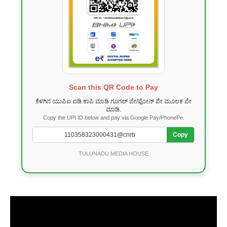
Scan this QR Code to Pay
ಕೆಳಗಿನ ಯುಪಿಐ ಐಡಿ ಕಾಪಿ ಮಾಡಿ ಗೂಗಲ್ ಪೇ/ಫೋನ್ ಪೇ ಮೂಲಕ ಪೇ
ಮಾಡಿ.
Copy the UPI ID below and pay via Google Pay/PhonePe.
Copy
TULUNADU MEDIA HOUSE