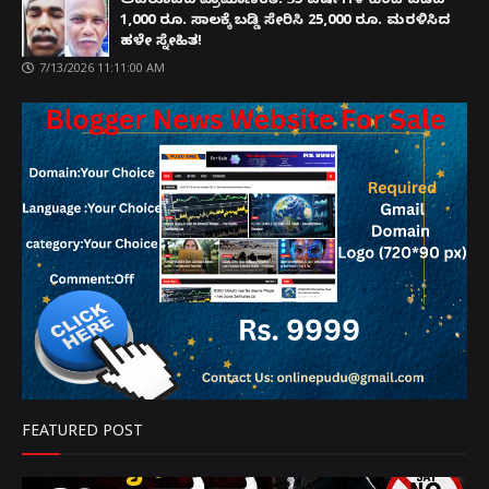
ಅಪರೂಪದ ಪ್ರಾಮಾಣಿಕತೆ: 35 ವರ್ಷಗಳ ಹಿಂದೆ ಪಡೆದ
1,000 ರೂ. ಸಾಲಕ್ಕೆ ಬಡ್ಡಿ ಸೇರಿಸಿ 25,000 ರೂ. ಮರಳಿಸಿದ
ಹಳೇ ಸ್ನೇಹಿತ!
7/13/2026 11:11:00 AM
FEATURED POST