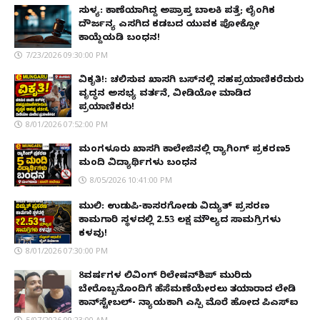
ಸುಳ್ಯ: ಕಾಣೆಯಾಗಿದ್ದ ಅಪ್ರಾಪ್ತ ಬಾಲಕಿ ಪತ್ತೆ; ಲೈಂಗಿಕ
ದೌರ್ಜನ್ಯ ಎಸಗಿದ ಕಡಬದ ಯುವಕ ಪೋಕ್ಸೋ
ಕಾಯ್ದೆಯಡಿ ಬಂಧನ!
7/23/2026 09:30:00 PM
ವಿಕೃತಿ!: ಚಲಿಸುವ ಖಾಸಗಿ ಬಸ್‌ನಲ್ಲಿ ಸಹಪ್ರಯಾಣಿಕರೆದುರು
ವೃದ್ಧನ ಅಸಭ್ಯ ವರ್ತನೆ, ವೀಡಿಯೋ ಮಾಡಿದ
ಪ್ರಯಾಣಿಕರು!
8/01/2026 07:52:00 PM
ಮಂಗಳೂರು ಖಾಸಗಿ ಕಾಲೇಜಿನಲ್ಲಿ ರ‌್ಯಾಗಿಂಗ್ ಪ್ರಕರಣ5
ಮಂದಿ ವಿದ್ಯಾರ್ಥಿಗಳು ಬಂಧನ
8/05/2026 10:41:00 PM
ಮುಲ್ಕಿ: ಉಡುಪಿ-ಕಾಸರಗೋಡು ವಿದ್ಯುತ್ ಪ್ರಸರಣ
ಕಾಮಗಾರಿ ಸ್ಥಳದಲ್ಲಿ ₹2.53 ಲಕ್ಷ ಮೌಲ್ಯದ ಸಾಮಗ್ರಿಗಳು
ಕಳವು!
8/01/2026 07:30:00 PM
8ವರ್ಷಗಳ ಲಿವಿಂಗ್‌ ರಿಲೇಷನ್‌ಶಿಪ್ ಮುರಿದು
ಬೇರೊಬ್ಬನೊಂದಿಗೆ ಹೆಸೆಮಣೆಯೇರಲು ತಯಾರಾದ ಲೇಡಿ
ಕಾನ್‌ಸ್ಟೇಬಲ್- ನ್ಯಾಯಕ್ಕಾಗಿ ಎಸ್ಪಿ ಮೊರೆ ಹೋದ ಪಿಎಸ್ಐ
5/07/2026 09:23:00 AM