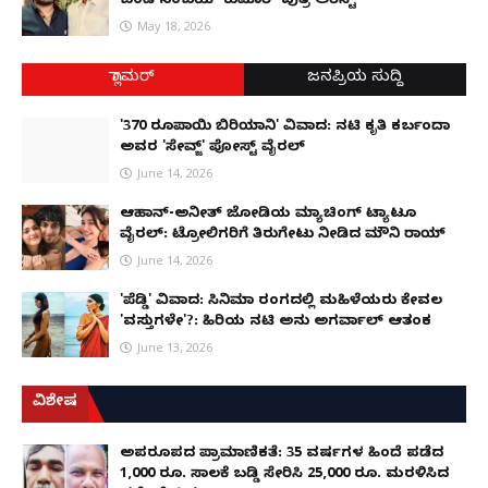
ಬಂಡಿ ಸಂಜಯ್ ಕುಮಾರ್ ಪುತ್ರ ಅರೆಸ್ಟ್
May 18, 2026
ಗ್ಲಾಮರ್
ಜನಪ್ರಿಯ ಸುದ್ದಿ
'370 ರೂಪಾಯಿ ಬಿರಿಯಾನಿ' ವಿವಾದ: ನಟಿ ಕೃತಿ ಕರ್ಬಂದಾ
ಅವರ 'ಸೇವ್ಜ್' ಪೋಸ್ಟ್ ವೈರಲ್
June 14, 2026
ಆಹಾನ್-ಅನೀತ್ ಜೋಡಿಯ ಮ್ಯಾಚಿಂಗ್ ಟ್ಯಾಟೂ
ವೈರಲ್: ಟ್ರೋಲಿಗರಿಗೆ ತಿರುಗೇಟು ನೀಡಿದ ಮೌನಿ ರಾಯ್
June 14, 2026
'ಪೆಡ್ಡಿ' ವಿವಾದ: ಸಿನಿಮಾ ರಂಗದಲ್ಲಿ ಮಹಿಳೆಯರು ಕೇವಲ
'ವಸ್ತುಗಳೇ'?: ಹಿರಿಯ ನಟಿ ಅನು ಅಗರ್ವಾಲ್ ಆತಂಕ
June 13, 2026
ವಿಶೇಷ
ಅಪರೂಪದ ಪ್ರಾಮಾಣಿಕತೆ: 35 ವರ್ಷಗಳ ಹಿಂದೆ ಪಡೆದ
1,000 ರೂ. ಸಾಲಕ್ಕೆ ಬಡ್ಡಿ ಸೇರಿಸಿ 25,000 ರೂ. ಮರಳಿಸಿದ