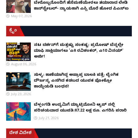
ಬೇರೊಬ್ಬನೊಂದಿಗೆ ಹೆಸೆಮಣೆಯೇರಲು ತಯಾರಾದ ಲೇಡಿ
ಕಾನ್‌ಸ್ಟೇಬಲ್- ನ್ಯಾಯಕ್ಕಾಗಿ ಎಸ್ಪಿ ಮೊರೆ ಹೋದ ಪಿಎಸ್ಐ
May 07, 2026
ಕ್ರೈಂ
ನಟ ದರ್ಶನ್‌ಗೆ ಮತ್ತಷ್ಟು ಸಂಕಷ್ಟ: ಪ್ರದೋಷ್ ಬೆನ್ನಲ್ಲೇ
ಮಾಫಿ ಸಾಕ್ಷಿಯಾಗಲು 'ಎ8 ರವಿಶಂಕರ್, ಎ10 ವಿನಯ್'
ಅರ್ಜಿ!
August 06, 2026
ಸುಳ್ಯ: ಕಾಣೆಯಾಗಿದ್ದ ಅಪ್ರಾಪ್ತ ಬಾಲಕಿ ಪತ್ತೆ; ಲೈಂಗಿಕ
ದೌರ್ಜನ್ಯ ಎಸಗಿದ ಕಡಬದ ಯುವಕ ಪೋಕ್ಸೋ
ಕಾಯ್ದೆಯಡಿ ಬಂಧನ!
July 23, 2026
ಬೆಳ್ತಂಗಡಿ ಉದ್ಯಮಿಗೆ ಮ್ಯಾಟ್ರಿಮೋನಿ ಆ್ಯಪ್ ನಲ್ಲಿ
ಪರಿಚಯವಾದ ಯುವತಿ:87.22 ಲಕ್ಷ ರೂ. ಎಗರಿಸಿ ಪರಾರಿ
July 21, 2026
ದೇಶ ವಿದೇಶ