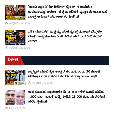
'ಶಾಂತಿ ಕ್ರಾಂತಿ' ರೀ-ರಿಲೀಸ್ ಟ್ರೆಂಡ್ ನಡುವೆಯೇ
ಶುರುವಾಯ್ತು ಆತಂಕ: ಚಿತ್ರಮಂದಿರಕ್ಕೆ ಪ್ರೇಕ್ಷಕರು ಬರ್ತಾರಾ?
ಬಾಕ್ಸ್ ಆಫೀಸ್ ಸವಾಲುಗಳು ಹೀಗಿವೆ!
August 07, 2026
ನಟ ದರ್ಶನ್‌ಗೆ ಮತ್ತಷ್ಟು ಸಂಕಷ್ಟ: ಪ್ರದೋಷ್ ಬೆನ್ನಲ್ಲೇ
ಮಾಫಿ ಸಾಕ್ಷಿಯಾಗಲು 'ಎ8 ರವಿಶಂಕರ್, ಎ10 ವಿನಯ್'
ಅರ್ಜಿ!
August 06, 2026
ವಿಶೇಷ
ಪ್ಲಾಸ್ಟಿಕ್ ಮಾಲಿನ್ಯಕ್ಕೆ ಉತ್ತರ ಕಂಡುಕೊಂಡು ₹50 ಕೋಟಿ
ಟರ್ನೋವರ್ ಗಳಿಸಿದ ಕನ್ನಡಿಗನ 'ಬ್ಯಾಂಬ್ರೂ' ಕಥೆ!
August 07, 2026
ಅಪರೂಪದ ಪ್ರಾಮಾಣಿಕತೆ: 35 ವರ್ಷಗಳ ಹಿಂದೆ ಪಡೆದ
1,000 ರೂ. ಸಾಲಕ್ಕೆ ಬಡ್ಡಿ ಸೇರಿಸಿ 25,000 ರೂ. ಮರಳಿಸಿದ
ಹಳೇ ಸ್ನೇಹಿತ!
July 13, 2026