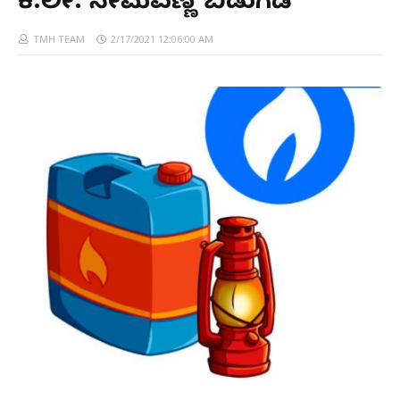
ಕಿ.ಲೀ. ಸೀಮೆಎಣ್ಣೆ ಬಿಡುಗಡೆ
TMH TEAM
2/17/2021 12:06:00 AM