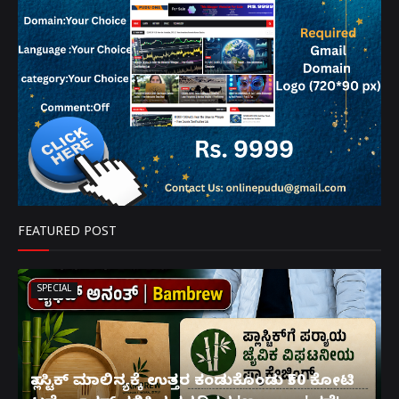
FEATURED POST
SPECIAL
ಪ್ಲಾಸ್ಟಿಕ್ ಮಾಲಿನ್ಯಕ್ಕೆ ಉತ್ತರ ಕಂಡುಕೊಂಡು ₹50 ಕೋಟಿ