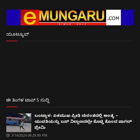
ಯೂಟ್ಯೂಬ್
ಈ ತಿಂಗಳ ಟಾಪ್ 5 ಸುದ್ದಿ
ಬಂಟ್ವಾಳ: ಏಕಮುಖ ಪ್ರೀತಿ ದುರಂತದಲ್ಲಿ ಅಂತ್ಯ –
ಯುವತಿಯನ್ನು ಬಸ್ ನಿಲ್ದಾಣದಲ್ಲೇ ಕೊಚ್ಚಿ ಕೊಂದ ಪಾಗಲ್
ಪ್ರೇಮಿ
7/16/2026 08:29:00 PM