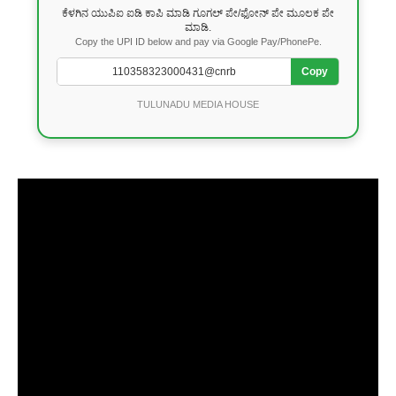
ಕೆಳಗಿನ ಯುಪಿಐ ಐಡಿ ಕಾಪಿ ಮಾಡಿ ಗೂಗಲ್ ಪೇ/ಫೋನ್ ಪೇ ಮೂಲಕ ಪೇ
ಮಾಡಿ.
Copy the UPI ID below and pay via Google Pay/PhonePe.
Copy
TULUNADU MEDIA HOUSE