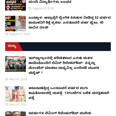
ಮಂದಿ ವಿದ್ಯಾರ್ಥಿಗಳು ಬಂಧನ
August 05, 2026
ಬಂಟ್ವಾಳ: ಅಪ್ರಾಪ್ತೆಗೆ ಲೈಂಗಿಕ ಕಿರುಕುಳ ನೀಡಿದ್ದ 52 ವರ್ಷದ
ಕಾಮುಕನಿಗೆ ಶಿಕ್ಷೆ ಪ್ರಕಟ: ಎರಡೂವರೆ ವರ್ಷ ಜೈಲು, ₹40
ಸಾವಿರ ದಂಡ!
August 01, 2026
ರಾಜ್ಯ
ಇನ್​ಸ್ಟಾಗ್ರಾಂನಲ್ಲಿ ಪರಿಚಿತಳಾದ ಎರಡು ಮಕ್ಕಳ
ತಾಯಿಯೊಂದಿಗೆ ಲಿವಿನ್ ರಿಲೇಶನ್​ಶಿಪ್- ನನ್ನನ್ನು
ಮೇಂಟೆನ್ ಮಾಡಲು ಸಾಧ್ಯವಿಲ್ಲ ಎಂದಿದಕ್ಕೆ ಯುವಕ
ಸುಸೈಡ್ ?
May 09, 2026
ಆಟವಾಡುತ್ತಿದ್ದ ಒಂದೂವರೆ ವರ್ಷದ ಮಗು
ಕಾಫಿತೋಟದಲ್ಲಿ ನಾಪತ್ತೆ- 12ಗಂಟೆಗಳ ಬಳಿಕ ಸುರಕ್ಷಿತವಾಗಿ
ಪತ್ತೆ
May 08, 2026
8ವರ್ಷಗಳ ಲಿವಿಂಗ್‌ ರಿಲೇಷನ್‌ಶಿಪ್ ಮುರಿದು