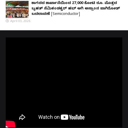
ಕಾಗದದ ಕಾರ್ಖಾನೆಯಿಂದ 27,000 ಕೋಟಿ ರೂ. ಮೊತ್ತದ
ಬೃಹತ್ ಸೆಮಿಕಂಡಕ್ಟರ್ ಹಬ್ ಆಗಿ ಅಸ್ಸಾಂನ ಜಾಗಿರೋಡ್
ಬದಲಾವಣೆ [Semiconductor]
April 03, 2026