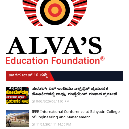
ವಾರದ ಟಾಪ್ 10 ಸುದ್ದಿ
ಸುರತ್ಕಲ್: ಏರ್ ಇಂಡಿಯಾ ಎಕ್ಸ್‌ಪ್ರೆಸ್ ಪ್ರಯಾಣಿಕ
ಹೋಟೆಲ್‌ನಲ್ಲಿ ಸಾವು; ಸಂಸ್ಥೆಯಿಂದ ಸಂತಾಪ ಪ್ರಕಟಣೆ
8/02/2026 06:11:00 PM
IEEE International Conference at Sahyadri College
of Engineering and Management
11/21/2024 11:14:00 PM