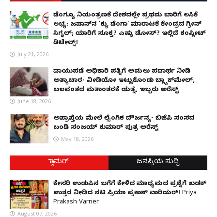
ಡೆಂಗ್ಯೂ ನಿಯಂತ್ರಣಕ್ಕೆ ದೇಶದಲ್ಲೇ ಪ್ರಥಮ ಬಾರಿಗೆ ಲಸಿಕೆ
ಲಭ್ಯ: ಜಪಾನ್‌ನ 'ಕ್ಯು ಡೆಂಗಾ' ಮಾರಾಟಕ್ಕೆ ಕೇಂದ್ರದ ಗ್ರೀನ್
ಸಿಗ್ನಲ್; ಯಾರಿಗೆ ಸೂಕ್ತ? ಎಷ್ಟು ಡೋಸ್? ಇಲ್ಲಿದೆ ಕಂಪ್ಲೀಟ್
ಡಿಟೇಲ್ಸ್!
July 21, 2026
ವಾಯುಪಡೆ ಅಧಿಕಾರಿ ಪತ್ನಿಗೆ ಅಮಲು ಪದಾರ್ಥ ನೀಡಿ
ಅತ್ಯಾಚಾರ- ವೀಡಿಯೋ ಇಟ್ಟುಕೊಂಡು ಬ್ಲ್ಯಾಕ್‌ಮೇಲ್,
ಬಲವಂತದ ಮತಾಂತರಕ್ಕೆ ಯತ್ನ, ಇಬ್ಬರು ಅರೆಸ್ಟ್
June 18, 2026
ಅಪ್ರಾಪ್ತೆಯ ಮೇಲೆ ಲೈಂಗಿಕ ದೌರ್ಜನ್ಯ- ಬಿಜೆಪಿ ಸಂಸದ
ಬಂಡಿ ಸಂಜಯ್ ಕುಮಾರ್ ಪುತ್ರ ಅರೆಸ್ಟ್
May 18, 2026
ಗ್ಲಾಮರ್
ಜನಪ್ರಿಯ ಸುದ್ದಿ
ಕೇಸರಿ ಉಡುಪಿನ ಬಗೆಗೆ ಕೇಳಿದ ಮಾಧ್ಯಮದ ಪ್ರಶ್ನೆಗೆ ಖಡಕ್
ಉತ್ತರ ನೀಡಿದ ನಟಿ ಪ್ರಿಯಾ ಪ್ರಕಾಶ್ ವಾರಿಯರ್! Priya
Prakash Varrier
August 07, 2026