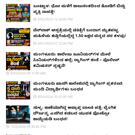
ಬಂಟ್ವಾಳ: ಧೋ ಮಳೆಗೆ ಕಾಲುಸಂಕದಿಂದ ತೋಡಿಗೆ ಬಿದ್ದು
ವ್ಯಕ್ತಿ ನಾಪತ್ತೆ!
8/02/2026 12:36:00 PM
ವೆನ್‌ಲಾಕ್ ಆಸ್ಪತ್ರೆಯಲ್ಲಿ ಚಿಕಿತ್ಸೆಗೆ ಬಂದಾಗ ಮೃತಪಟ್ಟ
ಮಹಿಳೆಯ ಕುತ್ತಿಗೆಯಲ್ಲಿದ್ದ ₹1.50 ಲಕ್ಷದ ಚಿನ್ನದ ಸರ ಕಳವು!
8/01/2026 07:12:00 PM
ಮಂಗಳೂರು: ಕಾಲೇಜು ಜೂನಿಯರ್‌ಗಳ ಮೇಲೆ
ಸೀನಿಯರ್‌ಗಳಿಂದ ಹಲ್ಲೆ; ರ‌್ಯಾಗಿಂಗ್ ಶಂಕೆ – ಪೊಲೀಸ್
ಕಮಿಷನರ್ ಸ್ಪಷ್ಟನೆ!
8/05/2026 09:17:00 AM
ಮಂಗಳೂರು ಖಾಸಗಿ ಕಾಲೇಜಿನಲ್ಲಿ ರ‌್ಯಾಗಿಂಗ್ ಪ್ರಕರಣ5
ಮಂದಿ ವಿದ್ಯಾರ್ಥಿಗಳು ಬಂಧನ
8/05/2026 10:41:00 PM
ಸುಳ್ಯ: ಕಾಣೆಯಾಗಿದ್ದ ಅಪ್ರಾಪ್ತ ಬಾಲಕಿ ಪತ್ತೆ; ಲೈಂಗಿಕ
ದೌರ್ಜನ್ಯ ಎಸಗಿದ ಕಡಬದ ಯುವಕ ಪೋಕ್ಸೋ
ಕಾಯ್ದೆಯಡಿ ಬಂಧನ!
7/23/2026 09:30:00 PM