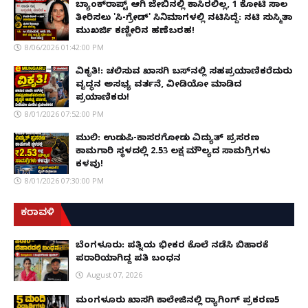
ಬ್ಯಾಂಕ್‌ರಾಪ್ಟ್‌ ಆಗಿ ಜೇಬಿನಲ್ಲಿ ಕಾಸಿರಲಿಲ್ಲ, ₹1 ಕೋಟಿ ಸಾಲ
ತೀರಿಸಲು 'ಸಿ-ಗ್ರೇಡ್' ಸಿನಿಮಾಗಳಲ್ಲಿ ನಟಿಸಿದ್ದೆ: ನಟಿ ಸುಸ್ಮಿತಾ
ಮುಖರ್ಜಿ ಕಣ್ಣೀರಿನ ಹಣೆಬರಹ!
8/06/2026 01:42:00 PM
ವಿಕೃತಿ!: ಚಲಿಸುವ ಖಾಸಗಿ ಬಸ್‌ನಲ್ಲಿ ಸಹಪ್ರಯಾಣಿಕರೆದುರು
ವೃದ್ಧನ ಅಸಭ್ಯ ವರ್ತನೆ, ವೀಡಿಯೋ ಮಾಡಿದ
ಪ್ರಯಾಣಿಕರು!
8/01/2026 07:52:00 PM
ಮುಲ್ಕಿ: ಉಡುಪಿ-ಕಾಸರಗೋಡು ವಿದ್ಯುತ್ ಪ್ರಸರಣ
ಕಾಮಗಾರಿ ಸ್ಥಳದಲ್ಲಿ ₹2.53 ಲಕ್ಷ ಮೌಲ್ಯದ ಸಾಮಗ್ರಿಗಳು
ಕಳವು!
8/01/2026 07:30:00 PM
ಕರಾವಳಿ
ಬೆಂಗಳೂರು: ಪತ್ನಿಯ ಭೀಕರ ಕೊಲೆ ನಡೆಸಿ ಬಿಹಾರಕ್ಕೆ
ಪರಾರಿಯಾಗಿದ್ದ ಪತಿ ಬಂಧನ
August 07, 2026
ಮಂಗಳೂರು ಖಾಸಗಿ ಕಾಲೇಜಿನಲ್ಲಿ ರ‌್ಯಾಗಿಂಗ್ ಪ್ರಕರಣ5