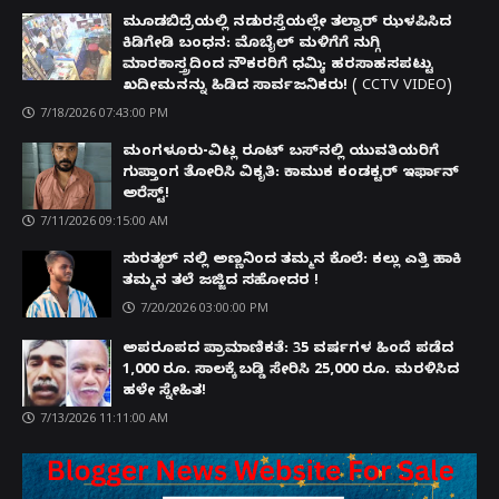
ಮೂಡಬಿದ್ರೆಯಲ್ಲಿ ನಡುರಸ್ತೆಯಲ್ಲೇ ತಲ್ವಾರ್ ಝಳಪಿಸಿದ
ಕಿಡಿಗೇಡಿ ಬಂಧನ: ಮೊಬೈಲ್ ಮಳಿಗೆಗೆ ನುಗ್ಗಿ
ಮಾರಕಾಸ್ತ್ರದಿಂದ ನೌಕರರಿಗೆ ಧಮ್ಕಿ; ಹರಸಾಹಸಪಟ್ಟು
ಖದೀಮನನ್ನು ಹಿಡಿದ ಸಾರ್ವಜನಿಕರು! ( CCTV VIDEO)
7/18/2026 07:43:00 PM
ಮಂಗಳೂರು-ವಿಟ್ಲ ರೂಟ್ ಬಸ್‌ನಲ್ಲಿ ಯುವತಿಯರಿಗೆ
ಗುಪ್ತಾಂಗ ತೋರಿಸಿ ವಿಕೃತಿ: ಕಾಮುಕ ಕಂಡಕ್ಟರ್ ಇರ್ಫಾನ್
ಅರೆಸ್ಟ್!
7/11/2026 09:15:00 AM
ಸುರತ್ಕಲ್ ನಲ್ಲಿ ಅಣ್ಣನಿಂದ ತಮ್ಮನ ಕೊಲೆ: ಕಲ್ಲು ಎತ್ತಿ ಹಾಕಿ
ತಮ್ಮನ ತಲೆ ಜಜ್ಜಿದ ಸಹೋದರ !
7/20/2026 03:00:00 PM
ಅಪರೂಪದ ಪ್ರಾಮಾಣಿಕತೆ: 35 ವರ್ಷಗಳ ಹಿಂದೆ ಪಡೆದ
1,000 ರೂ. ಸಾಲಕ್ಕೆ ಬಡ್ಡಿ ಸೇರಿಸಿ 25,000 ರೂ. ಮರಳಿಸಿದ
ಹಳೇ ಸ್ನೇಹಿತ!
7/13/2026 11:11:00 AM