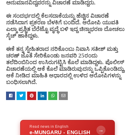
ಅನುಮಾನವಿದ್ದವರನ್ನು ವಿಚಾರಣೆ ಮಾಡಿದ್ದರು.
ಈ ಸಂದರ್ಭದಲ್ಲಿ ಕೆಲಸದಾಕೆಯನ್ನು ಹೆಚ್ಚಿನ ವಿಚಾರಣೆ
ನಡೆಸಿದಾಗ ಪ್ರಕರಣ ಬೆಳಕಿಗೆ ಬಂದಿದೆ. ಆರೋಪಿ ಯುವತಿ
ಎಲ್ಮಾ ಪ್ರಶ್ಚಿತ ಬೆರೆಟ್ಟೊ ವೃದ್ಧೆ ಬಳಿ ಇದ್ದ ಚಿನ್ನಾಭರಣ ದೋಚಲು
ಸ್ಕೆಚ್ ಹಾಕಿದ್ದಳು.
ಈಕೆ ತನ್ನ ಸ್ನೇಹಿತರಾದ ನರಿಕೊಂಬು ನಿವಾಸಿ ಸತೀಶ್ ಮತ್ತು
ಚರಣ್ ಜೊತೆ ಸೇರಿಕೊಂಡು ಜನವರಿ 25ರಂದು
ತಲೆದಿಂಬಿನಿಂದ ಉಸಿರುಗಟ್ಟಿಸಿ ಕೊಲೆ ಮಾಡಿದ್ದಳು. ಪೊಲೀಸ್
ವಿಚಾರಣೆಯಲ್ಲಿ ಆಕೆ ಕೊಲೆ ಮಾಡಿರುವುದನ್ನು ಒಪ್ಪಿಕೊಂಡಿದ್ದು,
ಆಕೆ ನೀಡಿದ ಮಾಹಿತಿ ಆಧಾರದಲ್ಲಿ ಉಳಿದ ಆರೋಪಿಗಳನ್ನು
ಬಂಧಿಸಲಾಗಿದೆ.
Read news in English
→
e-MUNGARU - ENGLISH