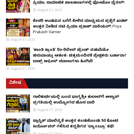
ಪ್ರಿಯಾ; ಸಾಮಾಜಿಕ ಜಾಲತಾಣಗಳಲ್ಲಿ ಫೋಟೋ ವೈರಲ್!
August 07, 2026
ಕೇಸರಿ ಉಡುಪಿನ ಬಗೆಗೆ ಕೇಳಿದ ಮಾಧ್ಯಮದ ಪ್ರಶ್ನೆಗೆ ಖಡಕ್
ಉತ್ತರ ನೀಡಿದ ನಟಿ ಪ್ರಿಯಾ ಪ್ರಕಾಶ್ ವಾರಿಯರ್! Priya
Prakash Varrier
August 07, 2026
'ಶಾಂತಿ ಕ್ರಾಂತಿ' ರೀ-ರಿಲೀಸ್ ಟ್ರೆಂಡ್ ನಡುವೆಯೇ
ಶುರುವಾಯ್ತು ಆತಂಕ: ಚಿತ್ರಮಂದಿರಕ್ಕೆ ಪ್ರೇಕ್ಷಕರು ಬರ್ತಾರಾ?
ಬಾಕ್ಸ್ ಆಫೀಸ್ ಸವಾಲುಗಳು ಹೀಗಿವೆ!
August 07, 2026
ವಿಶೇಷ
ಗಾಲಿಕುರ್ಚಿಯಲ್ಲಿ ಬಂದ ಭಾಗ್ಯಶ್ರೀ ಕುಲಾಲ್‌ಗೆ ಆಳ್ವಾಸ್
ಪ್ರಗತಿಯಲ್ಲಿ ಉದ್ಯೋಗದ ಹೊಸ ದಾರಿ
August 07, 2026
ಪ್ಲಾಸ್ಟಿಕ್ ಮಾಲಿನ್ಯಕ್ಕೆ ಉತ್ತರ ಕಂಡುಕೊಂಡು ₹50 ಕೋಟಿ
ಟರ್ನೋವರ್ ಗಳಿಸಿದ ಕನ್ನಡಿಗನ 'ಬ್ಯಾಂಬ್ರೂ' ಕಥೆ!
August 07, 2026