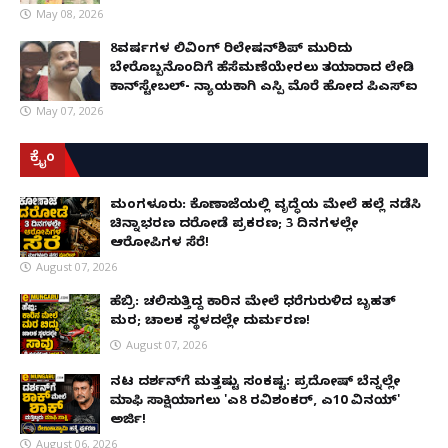
May 08, 2026
8ವರ್ಷಗಳ ಲಿವಿಂಗ್‌ ರಿಲೇಷನ್‌ಶಿಪ್ ಮುರಿದು
ಬೇರೊಬ್ಬನೊಂದಿಗೆ ಹೆಸೆಮಣೆಯೇರಲು ತಯಾರಾದ ಲೇಡಿ
ಕಾನ್‌ಸ್ಟೇಬಲ್- ನ್ಯಾಯಕ್ಕಾಗಿ ಎಸ್ಪಿ ಮೊರೆ ಹೋದ ಪಿಎಸ್ಐ
May 07, 2026
ಕ್ರೈಂ
ಮಂಗಳೂರು: ಕೊಣಾಜೆಯಲ್ಲಿ ವೃದ್ಧೆಯ ಮೇಲೆ ಹಲ್ಲೆ ನಡೆಸಿ
ಚಿನ್ನಾಭರಣ ದರೋಡೆ ಪ್ರಕರಣ; 3 ದಿನಗಳಲ್ಲೇ
ಆರೋಪಿಗಳ ಸೆರೆ!
August 07, 2026
ಹೆಬ್ರಿ: ಚಲಿಸುತ್ತಿದ್ದ ಕಾರಿನ ಮೇಲೆ ಧರೆಗುರುಳಿದ ಬೃಹತ್
ಮರ; ಚಾಲಕ ಸ್ಥಳದಲ್ಲೇ ದುರ್ಮರಣ!
August 07, 2026
ನಟ ದರ್ಶನ್‌ಗೆ ಮತ್ತಷ್ಟು ಸಂಕಷ್ಟ: ಪ್ರದೋಷ್ ಬೆನ್ನಲ್ಲೇ
ಮಾಫಿ ಸಾಕ್ಷಿಯಾಗಲು 'ಎ8 ರವಿಶಂಕರ್, ಎ10 ವಿನಯ್'
ಅರ್ಜಿ!
August 06, 2026