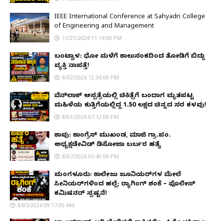
IEEE International Conference at Sahyadri College
of Engineering and Management
11/21/2024 11:14:00 PM
ಬಂಟ್ವಾಳ: ಧೋ ಮಳೆಗೆ ಕಾಲುಸಂಕದಿಂದ ತೋಡಿಗೆ ಬಿದ್ದು
ವ್ಯಕ್ತಿ ನಾಪತ್ತೆ!
8/02/2026 12:36:00 PM
ವೆನ್‌ಲಾಕ್ ಆಸ್ಪತ್ರೆಯಲ್ಲಿ ಚಿಕಿತ್ಸೆಗೆ ಬಂದಾಗ ಮೃತಪಟ್ಟ
ಮಹಿಳೆಯ ಕುತ್ತಿಗೆಯಲ್ಲಿದ್ದ ₹1.50 ಲಕ್ಷದ ಚಿನ್ನದ ಸರ ಕಳವು!
8/01/2026 07:12:00 PM
ಕಾಪು: ಕಾಂಗ್ರೆಸ್ ಮುಖಂಡ, ಮಾಜಿ ಗ್ರಾ.ಪಂ.
ಅಧ್ಯಕ್ಷಡೇವಿಡ್ ಡಿಸೋಜಾ ಬರ್ಬರ ಹತ್ಯೆ
8/07/2026 05:40:00 PM
ಮಂಗಳೂರು: ಕಾಲೇಜು ಜೂನಿಯರ್‌ಗಳ ಮೇಲೆ
ಸೀನಿಯರ್‌ಗಳಿಂದ ಹಲ್ಲೆ; ರ‌್ಯಾಗಿಂಗ್ ಶಂಕೆ – ಪೊಲೀಸ್
ಕಮಿಷನರ್ ಸ್ಪಷ್ಟನೆ!
8/05/2026 09:17:00 AM