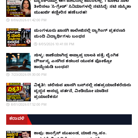
ಬ್ಯಾಂಕ್‌ರಾಪ್ಟ್‌ ಆಗಿ ಜೇಬಿನಲ್ಲಿ ಕಾಸಿರಲಿಲ್ಲ, ₹1 ಕೋಟಿ ಸಾಲ
ತೀರಿಸಲು 'ಸಿ-ಗ್ರೇಡ್' ಸಿನಿಮಾಗಳಲ್ಲಿ ನಟಿಸಿದ್ದೆ: ನಟಿ ಸುಸ್ಮಿತಾ
ಮುಖರ್ಜಿ ಕಣ್ಣೀರಿನ ಹಣೆಬರಹ!
8/06/2026 01:42:00 PM
ಮಂಗಳೂರು ಖಾಸಗಿ ಕಾಲೇಜಿನಲ್ಲಿ ರ‌್ಯಾಗಿಂಗ್ ಪ್ರಕರಣ5
ಮಂದಿ ವಿದ್ಯಾರ್ಥಿಗಳು ಬಂಧನ
8/05/2026 10:41:00 PM
ಸುಳ್ಯ: ಕಾಣೆಯಾಗಿದ್ದ ಅಪ್ರಾಪ್ತ ಬಾಲಕಿ ಪತ್ತೆ; ಲೈಂಗಿಕ
ದೌರ್ಜನ್ಯ ಎಸಗಿದ ಕಡಬದ ಯುವಕ ಪೋಕ್ಸೋ
ಕಾಯ್ದೆಯಡಿ ಬಂಧನ!
7/23/2026 09:30:00 PM
ವಿಕೃತಿ!: ಚಲಿಸುವ ಖಾಸಗಿ ಬಸ್‌ನಲ್ಲಿ ಸಹಪ್ರಯಾಣಿಕರೆದುರು
ವೃದ್ಧನ ಅಸಭ್ಯ ವರ್ತನೆ, ವೀಡಿಯೋ ಮಾಡಿದ
ಪ್ರಯಾಣಿಕರು!
8/01/2026 07:52:00 PM
ಕರಾವಳಿ
ಕಾಪು: ಕಾಂಗ್ರೆಸ್ ಮುಖಂಡ, ಮಾಜಿ ಗ್ರಾ.ಪಂ.