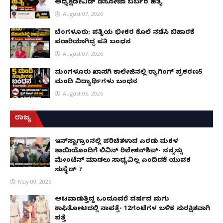
ಅಧ್ಯಕ್ಷಡೇವಿಡ್ ಡಿಸೋಜಾ ಬರ್ಬರ ಹತ್ಯೆ
August 07, 2026
ಬೆಂಗಳೂರು: ಪತ್ನಿಯ ಭೀಕರ ಕೊಲೆ ನಡೆಸಿ ಬಿಹಾರಕ್ಕೆ
ಪರಾರಿಯಾಗಿದ್ದ ಪತಿ ಬಂಧನ
August 07, 2026
ಮಂಗಳೂರು ಖಾಸಗಿ ಕಾಲೇಜಿನಲ್ಲಿ ರ‌್ಯಾಗಿಂಗ್ ಪ್ರಕರಣ5
ಮಂದಿ ವಿದ್ಯಾರ್ಥಿಗಳು ಬಂಧನ
August 05, 2026
ರಾಜ್ಯ
ಇನ್​ಸ್ಟಾಗ್ರಾಂನಲ್ಲಿ ಪರಿಚಿತಳಾದ ಎರಡು ಮಕ್ಕಳ
ತಾಯಿಯೊಂದಿಗೆ ಲಿವಿನ್ ರಿಲೇಶನ್​ಶಿಪ್- ನನ್ನನ್ನು
ಮೇಂಟೆನ್ ಮಾಡಲು ಸಾಧ್ಯವಿಲ್ಲ ಎಂದಿದಕ್ಕೆ ಯುವಕ
ಸುಸೈಡ್ ?
May 09, 2026
ಆಟವಾಡುತ್ತಿದ್ದ ಒಂದೂವರೆ ವರ್ಷದ ಮಗು
ಕಾಫಿತೋಟದಲ್ಲಿ ನಾಪತ್ತೆ- 12ಗಂಟೆಗಳ ಬಳಿಕ ಸುರಕ್ಷಿತವಾಗಿ
ಪತ್ತೆ