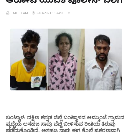
ಆರೋಪಿ ಯುವತಿ ಪೊಲೀಸ್ ಬಲೆಗೆ
TMH TEAM
2/03/2021 11:44:00 PM
ಬಂಟ್ವಾಳ: ದಕ್ಷಿಣ ಕನ್ನಡ ಜಿಲ್ಲೆ ಬಂಟ್ವಾಳದ ಅಮ್ಮುಂಜೆ ಗ್ರಾಮದ
ವೃದ್ಧೆಯ ಅಸಹಜ ಸಾವು ಬೆಚ್ಚಿ ಬೀಳಿಸುವ ರೀತಿಯ ತಿರುವು
ಪಡೆದುಕೊಂಡಿದೆ. ಅಸಹಜ ಸಾವು ಈಗ ಕೊಲೆ ಪ್ರಕರಣವಾಗಿ