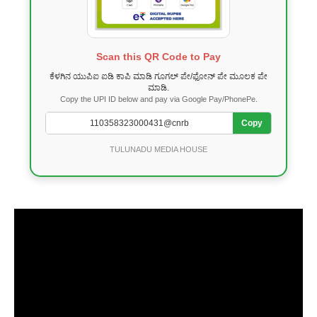
Scan this QR Code to Pay
ಕೆಳಗಿನ ಯುಪಿಐ ಐಡಿ ಕಾಪಿ ಮಾಡಿ ಗೂಗಲ್ ಪೇ/ಫೋನ್ ಪೇ ಮೂಲಕ ಪೇ
ಮಾಡಿ.
Copy the UPI ID below and pay via Google Pay/PhonePe.
Copy
TULUNADU MEDIA HOUSE