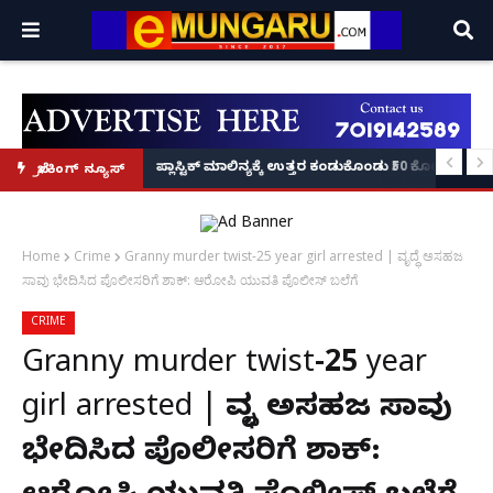
ಿ ಕಣ್ಮನ ಸೆಳೆದ ನಟಿ ವಿಷ್ಣು ಪ್ರಿಯಾ; ಸಾಮಾಜಿಕ ಜಾಲತಾಣಗಳಲ್ಲಿ ಫೋಟೋ ವೈರಲ್!
ಪ್ಲಾಸ್ಟಿಕ್ ಮಾಲಿನ್ಯಕ್ಕೆ ಉತ್ತರ ಕಂಡುಕೊಂಡು ₹50 ಕೋಟಿ ಟರ್ನ
ಬ್ರೇಕಿಂಗ್ ನ್ಯೂಸ್
Home
Crime
Granny murder twist-25 year girl arrested | ವೃದ್ಧೆ ಅಸಹಜ
ಸಾವು ಭೇದಿಸಿದ ಪೊಲೀಸರಿಗೆ ಶಾಕ್: ಆರೋಪಿ ಯುವತಿ ಪೊಲೀಸ್ ಬಲೆಗೆ
CRIME
Granny murder twist-25 year
girl arrested | ವೃದ್ಧೆ ಅಸಹಜ ಸಾವು
ಭೇದಿಸಿದ ಪೊಲೀಸರಿಗೆ ಶಾಕ್: