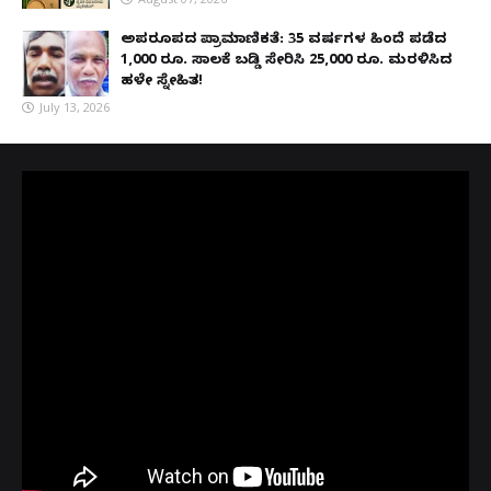
ಅಪರೂಪದ ಪ್ರಾಮಾಣಿಕತೆ: 35 ವರ್ಷಗಳ ಹಿಂದೆ ಪಡೆದ
1,000 ರೂ. ಸಾಲಕ್ಕೆ ಬಡ್ಡಿ ಸೇರಿಸಿ 25,000 ರೂ. ಮರಳಿಸಿದ
ಹಳೇ ಸ್ನೇಹಿತ!
July 13, 2026