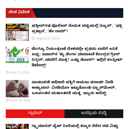
ದೇಶ ವಿದೇಶ
ಛತ್ತೀಸ್‌ಗಢ ಪೊಲೀಸ್ ನೇಮಕ ಪಟ್ಟಿಯಲ್ಲಿ‘ನ್ಯೂಸ್’, ‘ಭಕ್ತ
ಪ್ರಹ್ಲಾದ’, ‘ಹೇ ರಾಮ್’!
August 07, 2026
ಡೆಂಗ್ಯೂ ನಿಯಂತ್ರಣಕ್ಕೆ ದೇಶದಲ್ಲೇ ಪ್ರಥಮ ಬಾರಿಗೆ ಲಸಿಕೆ
ಲಭ್ಯ: ಜಪಾನ್‌ನ 'ಕ್ಯು ಡೆಂಗಾ' ಮಾರಾಟಕ್ಕೆ ಕೇಂದ್ರದ ಗ್ರೀನ್
ಸಿಗ್ನಲ್; ಯಾರಿಗೆ ಸೂಕ್ತ? ಎಷ್ಟು ಡೋಸ್? ಇಲ್ಲಿದೆ ಕಂಪ್ಲೀಟ್
ಡಿಟೇಲ್ಸ್!
July 21, 2026
ವಾಯುಪಡೆ ಅಧಿಕಾರಿ ಪತ್ನಿಗೆ ಅಮಲು ಪದಾರ್ಥ ನೀಡಿ
ಅತ್ಯಾಚಾರ- ವೀಡಿಯೋ ಇಟ್ಟುಕೊಂಡು ಬ್ಲ್ಯಾಕ್‌ಮೇಲ್,
ಬಲವಂತದ ಮತಾಂತರಕ್ಕೆ ಯತ್ನ, ಇಬ್ಬರು ಅರೆಸ್ಟ್
June 18, 2026
ಗ್ಲಾಮರ್
ಜನಪ್ರಿಯ ಸುದ್ದಿ
ಗ್ಲ್ಯಾಮಾರಸ್ ವೈಟ್‌ ಸೀರೆಯಲ್ಲಿ ಕಣ್ಮನ ಸೆಳೆದ ನಟಿ ವಿಷ್ಣು