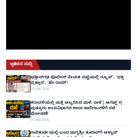
ಇತ್ತೀಚಿನ ಸುದ್ದಿ
ಛತ್ತೀಸ್‌ಗಢ ಪೊಲೀಸ್ ನೇಮಕ ಪಟ್ಟಿಯಲ್ಲಿ‘ನ್ಯೂಸ್’, ‘ಭಕ್ತ
ಪ್ರಹ್ಲಾದ’, ‘ಹೇ ರಾಮ್’!
07/08/2026
ಕರಾವಳಿಯಲ್ಲಿ ಮತ್ತೆ ಅಬ್ಬರಿಸಿದ ಮಳೆ: ನಾಳೆ ( ಆಗಷ್ಟ್ 8)
ಪುತ್ತೂರು ಉಪವಿಭಾಗದ ಶಾಲಾ-ಕಾಲೇಜುಗಳಿಗೆ ರಜೆ
ಘೋಷಣೆ!
07/08/2026
ಗಾಲಿಕುರ್ಚಿಯಲ್ಲಿ ಬಂದ ಭಾಗ್ಯಶ್ರೀ ಕುಲಾಲ್‌ಗೆ ಆಳ್ವಾಸ್