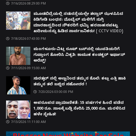
7/16/2026 08:29:00 PM
ಮೂಡಬಿದ್ರೆಯಲ್ಲಿ ನಡುರಸ್ತೆಯಲ್ಲೇ ತಲ್ವಾರ್ ಝಳಪಿಸಿದ
ಕಿಡಿಗೇಡಿ ಬಂಧನ: ಮೊಬೈಲ್ ಮಳಿಗೆಗೆ ನುಗ್ಗಿ
ಮಾರಕಾಸ್ತ್ರದಿಂದ ನೌಕರರಿಗೆ ಧಮ್ಕಿ; ಹರಸಾಹಸಪಟ್ಟು
ಖದೀಮನನ್ನು ಹಿಡಿದ ಸಾರ್ವಜನಿಕರು! ( CCTV VIDEO)
7/18/2026 07:43:00 PM
ಮಂಗಳೂರು-ವಿಟ್ಲ ರೂಟ್ ಬಸ್‌ನಲ್ಲಿ ಯುವತಿಯರಿಗೆ
ಗುಪ್ತಾಂಗ ತೋರಿಸಿ ವಿಕೃತಿ: ಕಾಮುಕ ಕಂಡಕ್ಟರ್ ಇರ್ಫಾನ್
ಅರೆಸ್ಟ್!
7/11/2026 09:15:00 AM
ಸುರತ್ಕಲ್ ನಲ್ಲಿ ಅಣ್ಣನಿಂದ ತಮ್ಮನ ಕೊಲೆ: ಕಲ್ಲು ಎತ್ತಿ ಹಾಕಿ
ತಮ್ಮನ ತಲೆ ಜಜ್ಜಿದ ಸಹೋದರ !
7/20/2026 03:00:00 PM
ಅಪರೂಪದ ಪ್ರಾಮಾಣಿಕತೆ: 35 ವರ್ಷಗಳ ಹಿಂದೆ ಪಡೆದ
1,000 ರೂ. ಸಾಲಕ್ಕೆ ಬಡ್ಡಿ ಸೇರಿಸಿ 25,000 ರೂ. ಮರಳಿಸಿದ
ಹಳೇ ಸ್ನೇಹಿತ!
7/13/2026 11:11:00 AM