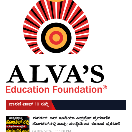
ವಾರದ ಟಾಪ್ 10 ಸುದ್ದಿ
ಸುರತ್ಕಲ್: ಏರ್ ಇಂಡಿಯಾ ಎಕ್ಸ್‌ಪ್ರೆಸ್ ಪ್ರಯಾಣಿಕ
ಹೋಟೆಲ್‌ನಲ್ಲಿ ಸಾವು; ಸಂಸ್ಥೆಯಿಂದ ಸಂತಾಪ ಪ್ರಕಟಣೆ
8/02/2026 06:11:00 PM