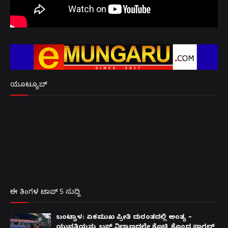
ಯೂಟ್ಯೂಬ್
ಈ ತಿಂಗಳ ಟಾಪ್ 5 ಸುದ್ದಿ
ಬಂಟ್ವಾಳ: ಏಕಮುಖ ಪ್ರೀತಿ ದುರಂತದಲ್ಲಿ ಅಂತ್ಯ –
ಯುವತಿಯನ್ನು ಬಸ್ ನಿಲ್ದಾಣದಲ್ಲೇ ಕೊಚ್ಚಿ ಕೊಂದ ಪಾಗಲ್