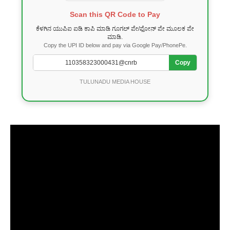
Scan this QR Code to Pay
ಕೆಳಗಿನ ಯುಪಿಐ ಐಡಿ ಕಾಪಿ ಮಾಡಿ ಗೂಗಲ್ ಪೇ/ಫೋನ್ ಪೇ ಮೂಲಕ ಪೇ
ಮಾಡಿ.
Copy the UPI ID below and pay via Google Pay/PhonePe.
Copy
TULUNADU MEDIA HOUSE