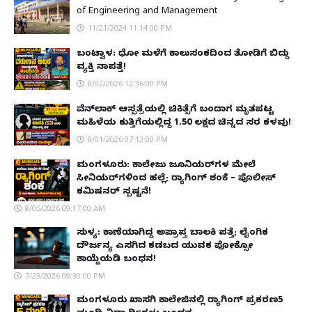
of Engineering and Management
11/21/2024 11:14:00 PM
ಬಂಟ್ವಾಳ: ಧೋ ಮಳೆಗೆ ಕಾಲುಸಂಕದಿಂದ ತೋಡಿಗೆ ಬಿದ್ದು
ವ್ಯಕ್ತಿ ನಾಪತ್ತೆ!
8/02/2026 12:36:00 PM
ವೆನ್‌ಲಾಕ್ ಆಸ್ಪತ್ರೆಯಲ್ಲಿ ಚಿಕಿತ್ಸೆಗೆ ಬಂದಾಗ ಮೃತಪಟ್ಟ
ಮಹಿಳೆಯ ಕುತ್ತಿಗೆಯಲ್ಲಿದ್ದ ₹1.50 ಲಕ್ಷದ ಚಿನ್ನದ ಸರ ಕಳವು!
8/01/2026 07:12:00 PM
ಮಂಗಳೂರು: ಕಾಲೇಜು ಜೂನಿಯರ್‌ಗಳ ಮೇಲೆ
ಸೀನಿಯರ್‌ಗಳಿಂದ ಹಲ್ಲೆ; ರ‌್ಯಾಗಿಂಗ್ ಶಂಕೆ – ಪೊಲೀಸ್
ಕಮಿಷನರ್ ಸ್ಪಷ್ಟನೆ!
8/05/2026 09:17:00 AM
ಸುಳ್ಯ: ಕಾಣೆಯಾಗಿದ್ದ ಅಪ್ರಾಪ್ತ ಬಾಲಕಿ ಪತ್ತೆ; ಲೈಂಗಿಕ
ದೌರ್ಜನ್ಯ ಎಸಗಿದ ಕಡಬದ ಯುವಕ ಪೋಕ್ಸೋ
ಕಾಯ್ದೆಯಡಿ ಬಂಧನ!
7/23/2026 09:30:00 PM
ಮಂಗಳೂರು ಖಾಸಗಿ ಕಾಲೇಜಿನಲ್ಲಿ ರ‌್ಯಾಗಿಂಗ್ ಪ್ರಕರಣ5