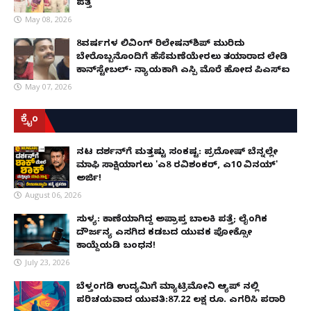
ಪತ್ತೆ
May 08, 2026
8ವರ್ಷಗಳ ಲಿವಿಂಗ್‌ ರಿಲೇಷನ್‌ಶಿಪ್ ಮುರಿದು
ಬೇರೊಬ್ಬನೊಂದಿಗೆ ಹೆಸೆಮಣೆಯೇರಲು ತಯಾರಾದ ಲೇಡಿ
ಕಾನ್‌ಸ್ಟೇಬಲ್- ನ್ಯಾಯಕ್ಕಾಗಿ ಎಸ್ಪಿ ಮೊರೆ ಹೋದ ಪಿಎಸ್ಐ
May 07, 2026
ಕ್ರೈಂ
ನಟ ದರ್ಶನ್‌ಗೆ ಮತ್ತಷ್ಟು ಸಂಕಷ್ಟ: ಪ್ರದೋಷ್ ಬೆನ್ನಲ್ಲೇ
ಮಾಫಿ ಸಾಕ್ಷಿಯಾಗಲು 'ಎ8 ರವಿಶಂಕರ್, ಎ10 ವಿನಯ್'
ಅರ್ಜಿ!
August 06, 2026
ಸುಳ್ಯ: ಕಾಣೆಯಾಗಿದ್ದ ಅಪ್ರಾಪ್ತ ಬಾಲಕಿ ಪತ್ತೆ; ಲೈಂಗಿಕ
ದೌರ್ಜನ್ಯ ಎಸಗಿದ ಕಡಬದ ಯುವಕ ಪೋಕ್ಸೋ
ಕಾಯ್ದೆಯಡಿ ಬಂಧನ!
July 23, 2026
ಬೆಳ್ತಂಗಡಿ ಉದ್ಯಮಿಗೆ ಮ್ಯಾಟ್ರಿಮೋನಿ ಆ್ಯಪ್ ನಲ್ಲಿ
ಪರಿಚಯವಾದ ಯುವತಿ:87.22 ಲಕ್ಷ ರೂ. ಎಗರಿಸಿ ಪರಾರಿ