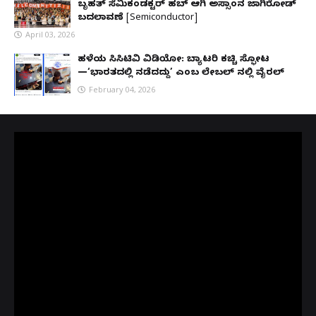
ಬೃಹತ್ ಸೆಮಿಕಂಡಕ್ಟರ್ ಹಬ್ ಆಗಿ ಅಸ್ಸಾಂನ ಜಾಗಿರೋಡ್
ಬದಲಾವಣೆ [Semiconductor]
April 03, 2026
ಹಳೆಯ ಸಿಸಿಟಿವಿ ವಿಡಿಯೋ: ಬ್ಯಾಟರಿ ಕಚ್ಚಿ ಸ್ಫೋಟ
—‘ಭಾರತದಲ್ಲಿ ನಡೆದದ್ದು’ ಎಂಬ ಲೇಬಲ್ ನಲ್ಲಿ ವೈರಲ್
February 04, 2026