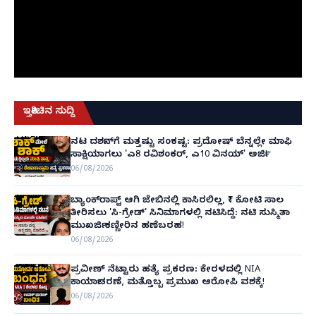
ಇತ್ತೀಚಿನ ಸುದ್ದಿ
ನಟ ದರ್ಶನ್‌ಗೆ ಮತ್ತಷ್ಟು ಸಂಕಷ್ಟ: ಪ್ರದೋಷ್ ಬೆನ್ನಲ್ಲೇ ಮಾಫಿ
ಸಾಕ್ಷಿಯಾಗಲು 'ಎ8 ರವಿಶಂಕರ್, ಎ10 ವಿನಯ್' ಅರ್ಜಿ!
06/08/2026
ಬ್ಯಾಂಕ್‌ರಾಪ್ಟ್‌ ಆಗಿ ಜೇಬಿನಲ್ಲಿ ಕಾಸಿರಲಿಲ್ಲ, ₹1 ಕೋಟಿ ಸಾಲ
ತೀರಿಸಲು 'ಸಿ-ಗ್ರೇಡ್' ಸಿನಿಮಾಗಳಲ್ಲಿ ನಟಿಸಿದ್ದೆ: ನಟಿ ಸುಸ್ಮಿತಾ
ಮುಖರ್ಜಿ ಕಣ್ಣೀರಿನ ಹಣೆಬರಹ!
06/08/2026
ಪ್ರವೀಣ್ ನೆಟ್ಟಾರು ಹತ್ಯೆ ಪ್ರಕರಣ: ಕೇರಳದಲ್ಲಿ NIA
ಕಾರ್ಯಾಚರಣೆ, ಮತ್ತೊಬ್ಬ ಪ್ರಮುಖ ಆರೋಪಿ ವಶಕ್ಕೆ!
06/08/2026