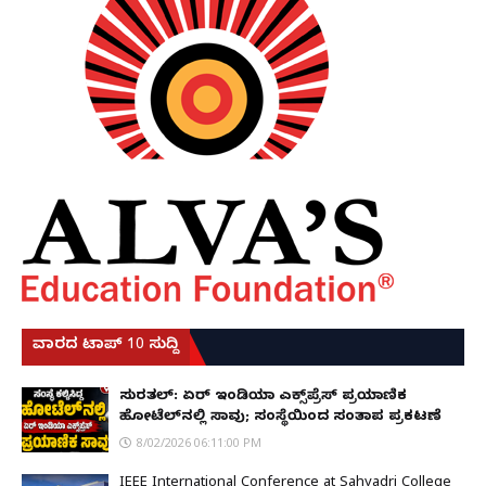
ವಾರದ ಟಾಪ್ 10 ಸುದ್ದಿ
ಸುರತ್ಕಲ್: ಏರ್ ಇಂಡಿಯಾ ಎಕ್ಸ್‌ಪ್ರೆಸ್ ಪ್ರಯಾಣಿಕ
ಹೋಟೆಲ್‌ನಲ್ಲಿ ಸಾವು; ಸಂಸ್ಥೆಯಿಂದ ಸಂತಾಪ ಪ್ರಕಟಣೆ
8/02/2026 06:11:00 PM
IEEE International Conference at Sahyadri College