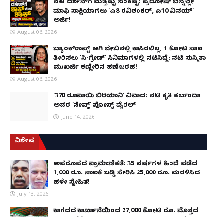
ನಟ ದರ್ಶನ್‌ಗೆ ಮತ್ತಷ್ಟು ಸಂಕಷ್ಟ: ಪ್ರದೋಷ್ ಬೆನ್ನಲ್ಲೇ
ಮಾಫಿ ಸಾಕ್ಷಿಯಾಗಲು 'ಎ8 ರವಿಶಂಕರ್, ಎ10 ವಿನಯ್'
ಅರ್ಜಿ!
August 06, 2026
ಬ್ಯಾಂಕ್‌ರಾಪ್ಟ್‌ ಆಗಿ ಜೇಬಿನಲ್ಲಿ ಕಾಸಿರಲಿಲ್ಲ, ₹1 ಕೋಟಿ ಸಾಲ
ತೀರಿಸಲು 'ಸಿ-ಗ್ರೇಡ್' ಸಿನಿಮಾಗಳಲ್ಲಿ ನಟಿಸಿದ್ದೆ: ನಟಿ ಸುಸ್ಮಿತಾ
ಮುಖರ್ಜಿ ಕಣ್ಣೀರಿನ ಹಣೆಬರಹ!
August 06, 2026
'370 ರೂಪಾಯಿ ಬಿರಿಯಾನಿ' ವಿವಾದ: ನಟಿ ಕೃತಿ ಕರ್ಬಂದಾ
ಅವರ 'ಸೇವ್ಜ್' ಪೋಸ್ಟ್ ವೈರಲ್
June 14, 2026
ವಿಶೇಷ
ಅಪರೂಪದ ಪ್ರಾಮಾಣಿಕತೆ: 35 ವರ್ಷಗಳ ಹಿಂದೆ ಪಡೆದ
1,000 ರೂ. ಸಾಲಕ್ಕೆ ಬಡ್ಡಿ ಸೇರಿಸಿ 25,000 ರೂ. ಮರಳಿಸಿದ
ಹಳೇ ಸ್ನೇಹಿತ!
July 13, 2026
ಕಾಗದದ ಕಾರ್ಖಾನೆಯಿಂದ 27,000 ಕೋಟಿ ರೂ. ಮೊತ್ತದ