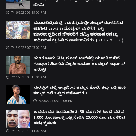
ಪ್ರೇಮಿ
7/16/2026 08:29:00 PM
ಮೂಡಬಿದ್ರೆಯಲ್ಲಿ ನಡುರಸ್ತೆಯಲ್ಲೇ ತಲ್ವಾರ್ ಝಳಪಿಸಿದ
ಕಿಡಿಗೇಡಿ ಬಂಧನ: ಮೊಬೈಲ್ ಮಳಿಗೆಗೆ ನುಗ್ಗಿ
ಮಾರಕಾಸ್ತ್ರದಿಂದ ನೌಕರರಿಗೆ ಧಮ್ಕಿ; ಹರಸಾಹಸಪಟ್ಟು
ಖದೀಮನನ್ನು ಹಿಡಿದ ಸಾರ್ವಜನಿಕರು! ( CCTV VIDEO)
7/18/2026 07:43:00 PM
ಮಂಗಳೂರು-ವಿಟ್ಲ ರೂಟ್ ಬಸ್‌ನಲ್ಲಿ ಯುವತಿಯರಿಗೆ
ಗುಪ್ತಾಂಗ ತೋರಿಸಿ ವಿಕೃತಿ: ಕಾಮುಕ ಕಂಡಕ್ಟರ್ ಇರ್ಫಾನ್
ಅರೆಸ್ಟ್!
7/11/2026 09:15:00 AM
ಸುರತ್ಕಲ್ ನಲ್ಲಿ ಅಣ್ಣನಿಂದ ತಮ್ಮನ ಕೊಲೆ: ಕಲ್ಲು ಎತ್ತಿ ಹಾಕಿ
ತಮ್ಮನ ತಲೆ ಜಜ್ಜಿದ ಸಹೋದರ !
7/20/2026 03:00:00 PM
ಅಪರೂಪದ ಪ್ರಾಮಾಣಿಕತೆ: 35 ವರ್ಷಗಳ ಹಿಂದೆ ಪಡೆದ
1,000 ರೂ. ಸಾಲಕ್ಕೆ ಬಡ್ಡಿ ಸೇರಿಸಿ 25,000 ರೂ. ಮರಳಿಸಿದ
ಹಳೇ ಸ್ನೇಹಿತ!
7/13/2026 11:11:00 AM