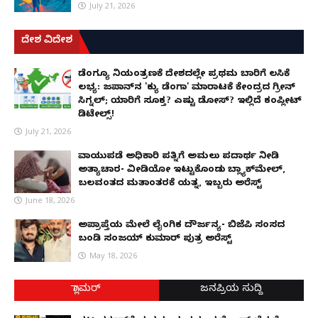
July 21, 2026
ದೇಶ ವಿದೇಶ
ಡೆಂಗ್ಯೂ ನಿಯಂತ್ರಣಕ್ಕೆ ದೇಶದಲ್ಲೇ ಪ್ರಥಮ ಬಾರಿಗೆ ಲಸಿಕೆ
ಲಭ್ಯ: ಜಪಾನ್‌ನ 'ಕ್ಯು ಡೆಂಗಾ' ಮಾರಾಟಕ್ಕೆ ಕೇಂದ್ರದ ಗ್ರೀನ್
ಸಿಗ್ನಲ್; ಯಾರಿಗೆ ಸೂಕ್ತ? ಎಷ್ಟು ಡೋಸ್? ಇಲ್ಲಿದೆ ಕಂಪ್ಲೀಟ್
ಡಿಟೇಲ್ಸ್!
July 21, 2026
ವಾಯುಪಡೆ ಅಧಿಕಾರಿ ಪತ್ನಿಗೆ ಅಮಲು ಪದಾರ್ಥ ನೀಡಿ
ಅತ್ಯಾಚಾರ- ವೀಡಿಯೋ ಇಟ್ಟುಕೊಂಡು ಬ್ಲ್ಯಾಕ್‌ಮೇಲ್,
ಬಲವಂತದ ಮತಾಂತರಕ್ಕೆ ಯತ್ನ, ಇಬ್ಬರು ಅರೆಸ್ಟ್
June 18, 2026
ಅಪ್ರಾಪ್ತೆಯ ಮೇಲೆ ಲೈಂಗಿಕ ದೌರ್ಜನ್ಯ- ಬಿಜೆಪಿ ಸಂಸದ
ಬಂಡಿ ಸಂಜಯ್ ಕುಮಾರ್ ಪುತ್ರ ಅರೆಸ್ಟ್
May 18, 2026
ಗ್ಲಾಮರ್
ಜನಪ್ರಿಯ ಸುದ್ದಿ