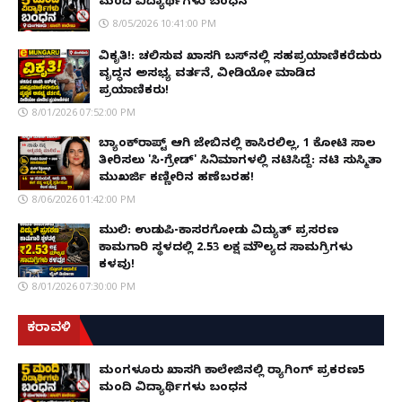
ಮಂದಿ ವಿದ್ಯಾರ್ಥಿಗಳು ಬಂಧನ
8/05/2026 10:41:00 PM
ವಿಕೃತಿ!: ಚಲಿಸುವ ಖಾಸಗಿ ಬಸ್‌ನಲ್ಲಿ ಸಹಪ್ರಯಾಣಿಕರೆದುರು
ವೃದ್ಧನ ಅಸಭ್ಯ ವರ್ತನೆ, ವೀಡಿಯೋ ಮಾಡಿದ
ಪ್ರಯಾಣಿಕರು!
8/01/2026 07:52:00 PM
ಬ್ಯಾಂಕ್‌ರಾಪ್ಟ್‌ ಆಗಿ ಜೇಬಿನಲ್ಲಿ ಕಾಸಿರಲಿಲ್ಲ, ₹1 ಕೋಟಿ ಸಾಲ
ತೀರಿಸಲು 'ಸಿ-ಗ್ರೇಡ್' ಸಿನಿಮಾಗಳಲ್ಲಿ ನಟಿಸಿದ್ದೆ: ನಟಿ ಸುಸ್ಮಿತಾ
ಮುಖರ್ಜಿ ಕಣ್ಣೀರಿನ ಹಣೆಬರಹ!
8/06/2026 01:42:00 PM
ಮುಲ್ಕಿ: ಉಡುಪಿ-ಕಾಸರಗೋಡು ವಿದ್ಯುತ್ ಪ್ರಸರಣ
ಕಾಮಗಾರಿ ಸ್ಥಳದಲ್ಲಿ ₹2.53 ಲಕ್ಷ ಮೌಲ್ಯದ ಸಾಮಗ್ರಿಗಳು
ಕಳವು!
8/01/2026 07:30:00 PM
ಕರಾವಳಿ
ಮಂಗಳೂರು ಖಾಸಗಿ ಕಾಲೇಜಿನಲ್ಲಿ ರ‌್ಯಾಗಿಂಗ್ ಪ್ರಕರಣ5
ಮಂದಿ ವಿದ್ಯಾರ್ಥಿಗಳು ಬಂಧನ