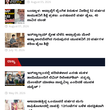
August 05, 2026
ಬಂಟ್ವಾಳ: ಅಪ್ರಾಪ್ತೆಗೆ ಲೈಂಗಿಕ ಕಿರುಕುಳ ನೀಡಿದ್ದ 52 ವರ್ಷದ
ಕಾಮುಕನಿಗೆ ಶಿಕ್ಷೆ ಪ್ರಕಟ: ಎರಡೂವರೆ ವರ್ಷ ಜೈಲು, ₹40
ಸಾವಿರ ದಂಡ!
August 01, 2026
ಇನ್‌ಸ್ಟಾಗ್ರಾಮ್ ಸ್ನೇಹ ಬೆಳೆಸಿ ಅಪ್ರಾಪ್ತೆಯ ಮೇಲೆ
ಅತ್ಯಾಚಾರವೆಸಗಿದ ಗುರುಪುರದ ಯುವಕನಿಗೆ 20 ವರ್ಷಗಳ
ಕಠಿಣ ಜೈಲು ಶಿಕ್ಷೆ!
July 10, 2026
ರಾಜ್ಯ
ಇನ್​ಸ್ಟಾಗ್ರಾಂನಲ್ಲಿ ಪರಿಚಿತಳಾದ ಎರಡು ಮಕ್ಕಳ
ತಾಯಿಯೊಂದಿಗೆ ಲಿವಿನ್ ರಿಲೇಶನ್​ಶಿಪ್- ನನ್ನನ್ನು
ಮೇಂಟೆನ್ ಮಾಡಲು ಸಾಧ್ಯವಿಲ್ಲ ಎಂದಿದಕ್ಕೆ ಯುವಕ
ಸುಸೈಡ್ ?
May 09, 2026
ಆಟವಾಡುತ್ತಿದ್ದ ಒಂದೂವರೆ ವರ್ಷದ ಮಗು
ಕಾಫಿತೋಟದಲ್ಲಿ ನಾಪತ್ತೆ- 12ಗಂಟೆಗಳ ಬಳಿಕ ಸುರಕ್ಷಿತವಾಗಿ