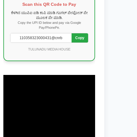
Scan this QR Code to Pay
ಕೆಳಗಿನ ಯುಪಿಐ ಐಡಿ ಕಾಪಿ ಮಾಡಿ ಗೂಗಲ್ ಪೇ/ಫೋನ್ ಪೇ
ಮೂಲಕ ಪೇ ಮಾಡಿ.
Copy the UPI ID below and pay via Google
Pay/PhonePe.
Copy
TULUNADU MEDIA HOUSE