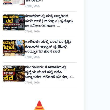
‘ಹೇ ರಾಮ್’!
07/08/2026
ಕರಾವಳಿಯಲ್ಲಿ ಮತ್ತೆ ಅಬ್ಬರಿಸಿದ
ಮಳೆ: ನಾಳೆ ( ಆಗಷ್ಟ್ 8) ಪುತ್ತೂರು
ಉಪವಿಭಾಗದ ಶಾಲಾ-
ಕಾಲೇಜುಗಳಿಗೆ ರಜೆ ಘೋಷಣೆ!
07/08/2026
ಗಾಲಿಕುರ್ಚಿಯಲ್ಲಿ ಬಂದ ಭಾಗ್ಯಶ್ರೀ
ಕುಲಾಲ್‌ಗೆ ಆಳ್ವಾಸ್ ಪ್ರಗತಿಯಲ್ಲಿ
ಉದ್ಯೋಗದ ಹೊಸ ದಾರಿ
07/08/2026
ಮಂಗಳೂರು: ಕೊಣಾಜೆಯಲ್ಲಿ
ವೃದ್ಧೆಯ ಮೇಲೆ ಹಲ್ಲೆ ನಡೆಸಿ
ಚಿನ್ನಾಭರಣ ದರೋಡೆ ಪ್ರಕರಣ; 3
ದಿನಗಳಲ್ಲೇ ಆರೋಪಿಗಳ ಸೆರೆ!
07/08/2026