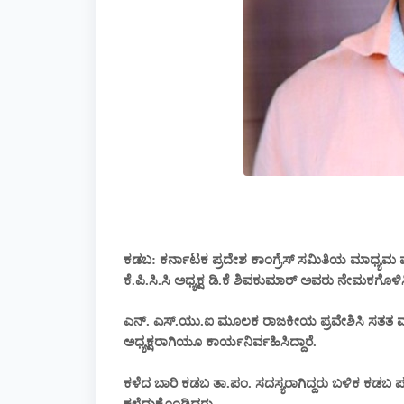
ಕಡಬ: ಕರ್ನಾಟಕ ಪ್ರದೇಶ ಕಾಂಗ್ರೆಸ್ ಸಮಿತಿಯ ಮಾಧ್ಯಮ
ಕೆ.ಪಿ.ಸಿ.ಸಿ ಅಧ್ಯಕ್ಷ ಡಿ.ಕೆ ಶಿವಕುಮಾರ್ ಅವರು ನೇಮಕಗೊಳಿ
ಎನ್. ಎಸ್.ಯು.ಐ ಮೂಲಕ ರಾಜಕೀಯ ಪ್ರವೇಶಿಸಿ ಸತತ ಮೂರು
ಅಧ್ಯಕ್ಷರಾಗಿಯೂ ಕಾರ್ಯನಿರ್ವಹಿಸಿದ್ದಾರೆ.
ಕಳೆದ ಬಾರಿ ಕಡಬ ತಾ.ಪಂ. ಸದಸ್ಯರಾಗಿದ್ದರು ಬಳಿಕ ಕಡಬ