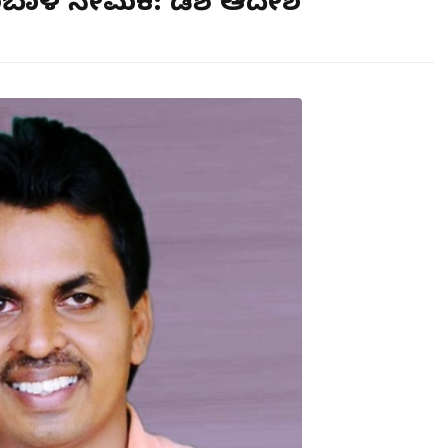
ಬಾಳ ನೇಮಕ: ಡಿಕೆಶಿ ಆದೇಶ