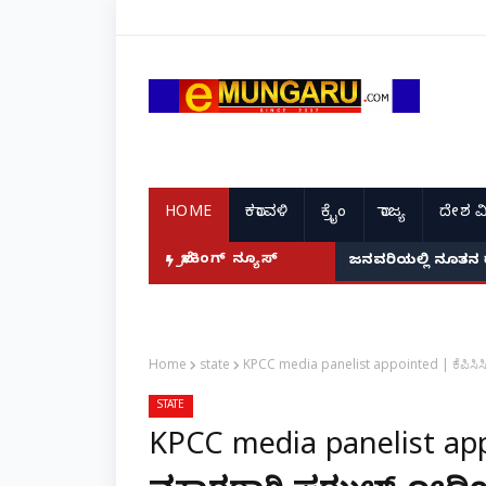
HOME
ಕರಾವಳಿ
ಕ್ರೈಂ
ರಾಜ್ಯ
ದೇಶ ವ
ದ ಭಾರತದ ರೇಣು ಧರಿಯಾಲ್!
ಬ್ರೇಕಿಂಗ್ ನ್ಯೂಸ್
ಜನವರಿಯಲ್ಲಿ ನೂತನ 
Home
state
KPCC media panelist appointed | ಕೆಪಿಸಿ
STATE
KPCC media panelist app