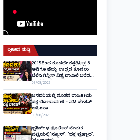
ಇತ್ತೀಚಿನ ಸುದ್ದಿ
2015ರಿಂದ ಕೂದಲೇ ಕತ್ತರಿಸಿಲ್ಲ! 8
ಅಡಿಗೂ ಹೆಚ್ಚು ಉದ್ದದ ಕೂದಲು
ಬೆಳೆಸಿ ಗಿನ್ನಿಸ್ ವಿಶ್ವ ದಾಖಲೆ ಬರೆದ
ಭಾರತದ ರೇಣು ಧರಿಯಾಲ್!
08/08/2026
ಜನವರಿಯಲ್ಲಿ ನೂತನ ರಾಜಕೀಯ
ಪಕ್ಷ ಲೋಕಾರ್ಪಣೆ – ನಟ ಚೇತನ್
ಅಹಿಂಸಾ
08/08/2026
ಛತ್ತೀಸ್‌ಗಢ ಪೊಲೀಸ್ ನೇಮಕ
ಪಟ್ಟಿಯಲ್ಲಿ‘ನ್ಯೂಸ್’, ‘ಭಕ್ತ ಪ್ರಹ್ಲಾದ’,