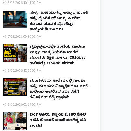
8/05/2026 10:41:00 PM
ಸುಳ್ಯ: ಕಾಣೆಯಾಗಿದ್ದ ಅಪ್ರಾಪ್ತ ಬಾಲಕಿ
ಪತ್ತೆ; ಲೈಂಗಿಕ ದೌರ್ಜನ್ಯ ಎಸಗಿದ
ಕಡಬದ ಯುವಕ ಪೋಕ್ಸೋ
ಕಾಯ್ದೆಯಡಿ ಬಂಧನ!
7/23/2026 09:30:00 PM
ವೃದ್ಧಾಶ್ರಮದಲ್ಲೇ ತಂದೆಯ ದಾರುಣ
ಸಾವು: ಅಂತ್ಯಕ್ರಿಯೆಗೂ ಬಾರದ
ಮೂವರು ಶಿಕ್ಷಕಿ ಮಕಳು, ವಿಡಿಯೋ
ಕಾಲಿನಲ್ಲೇ ಅಂತಿಮ ದರ್ಶನ!
8/06/2026 12:35:00 PM
ಮಂಗಳೂರು: ಕಾಲೇಜಿನಲ್ಲಿ ಗಾಂಜಾ
ಪತ್ತೆ; ಮೂವರು ವಿದ್ಯಾರ್ಥಿಗಳು ವಶಕ್ಕೆ –
ಕಾಲೇಜು ಆಡಳಿತದ ತಪಾಸಣೆಗೆ
ಕಮಿಷನರ್ ರೆಡ್ಡಿ ಶ್ಲಾಘನೆ!
8/05/2026 02:39:00 PM
ಬೆಂಗಳೂರು: ಪತ್ನಿಯ ಭೀಕರ ಕೊಲೆ
ನಡೆಸಿ ಬಿಹಾರಕ್ಕೆ ಪರಾರಿಯಾಗಿದ್ದ ಪತಿ
ಬಂಧನ