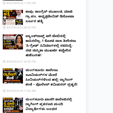
8/02/2026 06:11:00 PM
ಕಾಪು: ಕಾಂಗ್ರೆಸ್ ಮುಖಂಡ, ಮಾಜಿ
ಗ್ರಾ.ಪಂ. ಅಧ್ಯಕ್ಷಡೇವಿಡ್ ಡಿಸೋಜಾ
ಬರ್ಬರ ಹತ್ಯೆ
8/07/2026 05:40:00 PM
ಬ್ಯಾಂಕ್‌ರಾಪ್ಟ್‌ ಆಗಿ ಜೇಬಿನಲ್ಲಿ
ಕಾಸಿರಲಿಲ್ಲ, ₹1 ಕೋಟಿ ಸಾಲ ತೀರಿಸಲು
'ಸಿ-ಗ್ರೇಡ್' ಸಿನಿಮಾಗಳಲ್ಲಿ ನಟಿಸಿದ್ದೆ:
ನಟಿ ಸುಸ್ಮಿತಾ ಮುಖರ್ಜಿ ಕಣ್ಣೀರಿನ
ಹಣೆಬರಹ!
8/06/2026 01:42:00 PM
ಮಂಗಳೂರು: ಕಾಲೇಜು
ಜೂನಿಯರ್‌ಗಳ ಮೇಲೆ
ಸೀನಿಯರ್‌ಗಳಿಂದ ಹಲ್ಲೆ; ರ‌್ಯಾಗಿಂಗ್
ಶಂಕೆ – ಪೊಲೀಸ್ ಕಮಿಷನರ್ ಸ್ಪಷ್ಟನೆ!
8/05/2026 09:17:00 AM
ಮಂಗಳೂರು ಖಾಸಗಿ ಕಾಲೇಜಿನಲ್ಲಿ
ರ‌್ಯಾಗಿಂಗ್ ಪ್ರಕರಣ5 ಮಂದಿ
ವಿದ್ಯಾರ್ಥಿಗಳು ಬಂಧನ