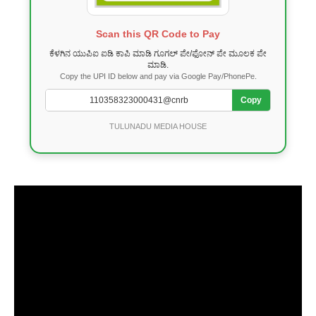
Scan this QR Code to Pay
ಕೆಳಗಿನ ಯುಪಿಐ ಐಡಿ ಕಾಪಿ ಮಾಡಿ ಗೂಗಲ್ ಪೇ/ಫೋನ್ ಪೇ ಮೂಲಕ ಪೇ
ಮಾಡಿ.
Copy the UPI ID below and pay via Google Pay/PhonePe.
Copy
TULUNADU MEDIA HOUSE