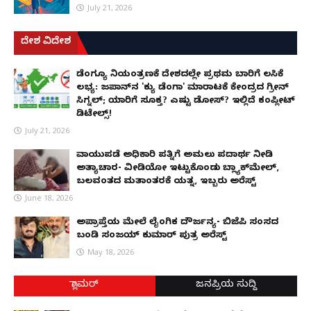
July 21, 2026
ದೇಶ ವಿದೇಶ
ಡೆಂಗ್ಯೂ ನಿಯಂತ್ರಣಕ್ಕೆ ದೇಶದಲ್ಲೇ ಪ್ರಥಮ ಬಾರಿಗೆ ಲಸಿಕೆ
ಲಭ್ಯ: ಜಪಾನ್‌ನ 'ಕ್ಯು ಡೆಂಗಾ' ಮಾರಾಟಕ್ಕೆ ಕೇಂದ್ರದ ಗ್ರೀನ್
ಸಿಗ್ನಲ್; ಯಾರಿಗೆ ಸೂಕ್ತ? ಎಷ್ಟು ಡೋಸ್? ಇಲ್ಲಿದೆ ಕಂಪ್ಲೀಟ್
ಡಿಟೇಲ್ಸ್!
July 21, 2026
ವಾಯುಪಡೆ ಅಧಿಕಾರಿ ಪತ್ನಿಗೆ ಅಮಲು ಪದಾರ್ಥ ನೀಡಿ
ಅತ್ಯಾಚಾರ- ವೀಡಿಯೋ ಇಟ್ಟುಕೊಂಡು ಬ್ಲ್ಯಾಕ್‌ಮೇಲ್,
ಬಲವಂತದ ಮತಾಂತರಕ್ಕೆ ಯತ್ನ, ಇಬ್ಬರು ಅರೆಸ್ಟ್
June 18, 2026
ಅಪ್ರಾಪ್ತೆಯ ಮೇಲೆ ಲೈಂಗಿಕ ದೌರ್ಜನ್ಯ- ಬಿಜೆಪಿ ಸಂಸದ
ಬಂಡಿ ಸಂಜಯ್ ಕುಮಾರ್ ಪುತ್ರ ಅರೆಸ್ಟ್
May 18, 2026
ಗ್ಲಾಮರ್
ಜನಪ್ರಿಯ ಸುದ್ದಿ