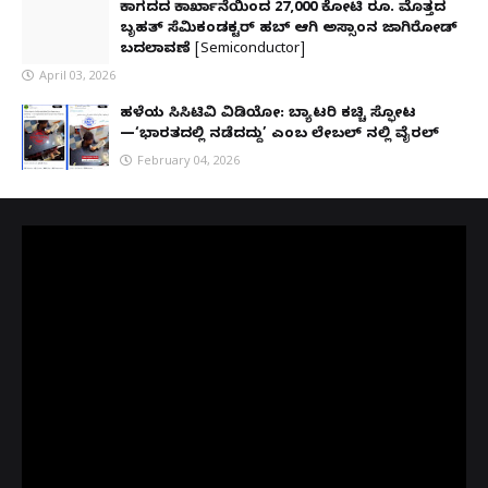
ಕಾಗದದ ಕಾರ್ಖಾನೆಯಿಂದ 27,000 ಕೋಟಿ ರೂ. ಮೊತ್ತದ
ಬೃಹತ್ ಸೆಮಿಕಂಡಕ್ಟರ್ ಹಬ್ ಆಗಿ ಅಸ್ಸಾಂನ ಜಾಗಿರೋಡ್
ಬದಲಾವಣೆ [Semiconductor]
April 03, 2026
ಹಳೆಯ ಸಿಸಿಟಿವಿ ವಿಡಿಯೋ: ಬ್ಯಾಟರಿ ಕಚ್ಚಿ ಸ್ಫೋಟ
—‘ಭಾರತದಲ್ಲಿ ನಡೆದದ್ದು’ ಎಂಬ ಲೇಬಲ್ ನಲ್ಲಿ ವೈರಲ್
February 04, 2026