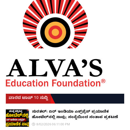
ವಾರದ ಟಾಪ್ 10 ಸುದ್ದಿ
ಸುರತ್ಕಲ್: ಏರ್ ಇಂಡಿಯಾ ಎಕ್ಸ್‌ಪ್ರೆಸ್ ಪ್ರಯಾಣಿಕ
ಹೋಟೆಲ್‌ನಲ್ಲಿ ಸಾವು; ಸಂಸ್ಥೆಯಿಂದ ಸಂತಾಪ ಪ್ರಕಟಣೆ
8/02/2026 06:11:00 PM