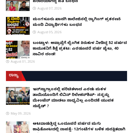
ಪರಾರಿಯಾಗಿದ್ದ ಪತಿ ಬಂಧನ
August 07, 2026
ಮಂಗಳೂರು ಖಾಸಗಿ ಕಾಲೇಜಿನಲ್ಲಿ ರ‌್ಯಾಗಿಂಗ್ ಪ್ರಕರಣ5
ಮಂದಿ ವಿದ್ಯಾರ್ಥಿಗಳು ಬಂಧನ
August 05, 2026
ಬಂಟ್ವಾಳ: ಅಪ್ರಾಪ್ತೆಗೆ ಲೈಂಗಿಕ ಕಿರುಕುಳ ನೀಡಿದ್ದ 52 ವರ್ಷದ
ಕಾಮುಕನಿಗೆ ಶಿಕ್ಷೆ ಪ್ರಕಟ: ಎರಡೂವರೆ ವರ್ಷ ಜೈಲು, ₹40
ಸಾವಿರ ದಂಡ!
August 01, 2026
ರಾಜ್ಯ
ಇನ್​ಸ್ಟಾಗ್ರಾಂನಲ್ಲಿ ಪರಿಚಿತಳಾದ ಎರಡು ಮಕ್ಕಳ
ತಾಯಿಯೊಂದಿಗೆ ಲಿವಿನ್ ರಿಲೇಶನ್​ಶಿಪ್- ನನ್ನನ್ನು
ಮೇಂಟೆನ್ ಮಾಡಲು ಸಾಧ್ಯವಿಲ್ಲ ಎಂದಿದಕ್ಕೆ ಯುವಕ
ಸುಸೈಡ್ ?
May 09, 2026
ಆಟವಾಡುತ್ತಿದ್ದ ಒಂದೂವರೆ ವರ್ಷದ ಮಗು
ಕಾಫಿತೋಟದಲ್ಲಿ ನಾಪತ್ತೆ- 12ಗಂಟೆಗಳ ಬಳಿಕ ಸುರಕ್ಷಿತವಾಗಿ