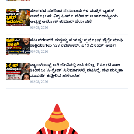
ಸರ್ಕಾರದ ವಶದಿಂದ ದೇವಾಲಯಗಳ ಮುಕ್ತಿಗೆ ಬೃಹತ್
ಆಂದೋಲನ: ವಿಶ್ವ ಹಿಂದೂ ಪರಿಷತ್ ಅಂತರರಾಷ್ಟ್ರೀಯ
ಅಧ್ಯಕ್ಷ ಅಲೋಕ್ ಕುಮಾರ್ ಘೋಷಣೆ!
06/08/2026
ನಟ ದರ್ಶನ್‌ಗೆ ಮತ್ತಷ್ಟು ಸಂಕಷ್ಟ: ಪ್ರದೋಷ್ ಬೆನ್ನಲ್ಲೇ ಮಾಫಿ
ಸಾಕ್ಷಿಯಾಗಲು 'ಎ8 ರವಿಶಂಕರ್, ಎ10 ವಿನಯ್' ಅರ್ಜಿ!
06/08/2026
ಬ್ಯಾಂಕ್‌ರಾಪ್ಟ್‌ ಆಗಿ ಜೇಬಿನಲ್ಲಿ ಕಾಸಿರಲಿಲ್ಲ, ₹1 ಕೋಟಿ ಸಾಲ
ತೀರಿಸಲು 'ಸಿ-ಗ್ರೇಡ್' ಸಿನಿಮಾಗಳಲ್ಲಿ ನಟಿಸಿದ್ದೆ: ನಟಿ ಸುಸ್ಮಿತಾ
ಮುಖರ್ಜಿ ಕಣ್ಣೀರಿನ ಹಣೆಬರಹ!
06/08/2026