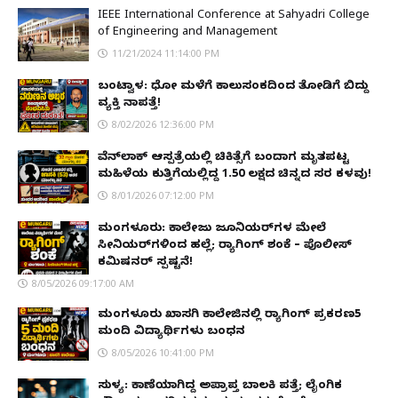
IEEE International Conference at Sahyadri College
of Engineering and Management
11/21/2024 11:14:00 PM
ಬಂಟ್ವಾಳ: ಧೋ ಮಳೆಗೆ ಕಾಲುಸಂಕದಿಂದ ತೋಡಿಗೆ ಬಿದ್ದು
ವ್ಯಕ್ತಿ ನಾಪತ್ತೆ!
8/02/2026 12:36:00 PM
ವೆನ್‌ಲಾಕ್ ಆಸ್ಪತ್ರೆಯಲ್ಲಿ ಚಿಕಿತ್ಸೆಗೆ ಬಂದಾಗ ಮೃತಪಟ್ಟ
ಮಹಿಳೆಯ ಕುತ್ತಿಗೆಯಲ್ಲಿದ್ದ ₹1.50 ಲಕ್ಷದ ಚಿನ್ನದ ಸರ ಕಳವು!
8/01/2026 07:12:00 PM
ಮಂಗಳೂರು: ಕಾಲೇಜು ಜೂನಿಯರ್‌ಗಳ ಮೇಲೆ
ಸೀನಿಯರ್‌ಗಳಿಂದ ಹಲ್ಲೆ; ರ‌್ಯಾಗಿಂಗ್ ಶಂಕೆ – ಪೊಲೀಸ್
ಕಮಿಷನರ್ ಸ್ಪಷ್ಟನೆ!
8/05/2026 09:17:00 AM
ಮಂಗಳೂರು ಖಾಸಗಿ ಕಾಲೇಜಿನಲ್ಲಿ ರ‌್ಯಾಗಿಂಗ್ ಪ್ರಕರಣ5
ಮಂದಿ ವಿದ್ಯಾರ್ಥಿಗಳು ಬಂಧನ
8/05/2026 10:41:00 PM
ಸುಳ್ಯ: ಕಾಣೆಯಾಗಿದ್ದ ಅಪ್ರಾಪ್ತ ಬಾಲಕಿ ಪತ್ತೆ; ಲೈಂಗಿಕ