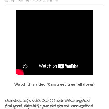
TMH TEAM
1/24/2021 05:58:00 PM
Watch this video (Carstreet tree fell down)
ಮಂಗಳೂರು: ಇಲ್ಲಿನ ರಥಬೀದಿಯ 300 ವರ್ಷ ಹಳೆಯ ಅಶ್ವಥಮರ
ನೆಲಕ್ಕೊರಗಿದೆ. ಬೆಳ್ಳಂಬೆಳಿಗ್ಗೆ ಬೃಹತ್ ಮರ ಧರಾಶಾಹಿ ಆಗಿರುವುದರಿಂದ