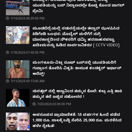
ಬಂಟ್ವಾಳ: ಏಕಮುಖ ಪ್ರೀತಿ ದುರಂತದಲ್ಲಿ ಅಂತ್ಯ –
ಯುವತಿಯನ್ನು ಬಸ್ ನಿಲ್ದಾಣದಲ್ಲೇ ಕೊಚ್ಚಿ ಕೊಂದ ಪಾಗಲ್
ಪ್ರೇಮಿ
7/16/2026 08:29:00 PM
ಮೂಡಬಿದ್ರೆಯಲ್ಲಿ ನಡುರಸ್ತೆಯಲ್ಲೇ ತಲ್ವಾರ್ ಝಳಪಿಸಿದ
ಕಿಡಿಗೇಡಿ ಬಂಧನ: ಮೊಬೈಲ್ ಮಳಿಗೆಗೆ ನುಗ್ಗಿ
ಮಾರಕಾಸ್ತ್ರದಿಂದ ನೌಕರರಿಗೆ ಧಮ್ಕಿ; ಹರಸಾಹಸಪಟ್ಟು
ಖದೀಮನನ್ನು ಹಿಡಿದ ಸಾರ್ವಜನಿಕರು! ( CCTV VIDEO)
7/18/2026 07:43:00 PM
ಮಂಗಳೂರು-ವಿಟ್ಲ ರೂಟ್ ಬಸ್‌ನಲ್ಲಿ ಯುವತಿಯರಿಗೆ
ಗುಪ್ತಾಂಗ ತೋರಿಸಿ ವಿಕೃತಿ: ಕಾಮುಕ ಕಂಡಕ್ಟರ್ ಇರ್ಫಾನ್
ಅರೆಸ್ಟ್!
7/11/2026 09:15:00 AM
ಸುರತ್ಕಲ್ ನಲ್ಲಿ ಅಣ್ಣನಿಂದ ತಮ್ಮನ ಕೊಲೆ: ಕಲ್ಲು ಎತ್ತಿ ಹಾಕಿ
ತಮ್ಮನ ತಲೆ ಜಜ್ಜಿದ ಸಹೋದರ !
7/20/2026 03:00:00 PM
ಅಪರೂಪದ ಪ್ರಾಮಾಣಿಕತೆ: 35 ವರ್ಷಗಳ ಹಿಂದೆ ಪಡೆದ
1,000 ರೂ. ಸಾಲಕ್ಕೆ ಬಡ್ಡಿ ಸೇರಿಸಿ 25,000 ರೂ. ಮರಳಿಸಿದ
ಹಳೇ ಸ್ನೇಹಿತ!