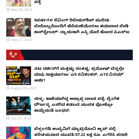
ಪತ್ತೆ
May 08, 2026
8ವರ್ಷಗಳ ಲಿವಿಂಗ್‌ ರಿಲೇಷನ್‌ಶಿಪ್ ಮುರಿದು
ಬೇರೊಬ್ಬನೊಂದಿಗೆ ಹೆಸೆಮಣೆಯೇರಲು ತಯಾರಾದ ಲೇಡಿ
ಕಾನ್‌ಸ್ಟೇಬಲ್- ನ್ಯಾಯಕ್ಕಾಗಿ ಎಸ್ಪಿ ಮೊರೆ ಹೋದ ಪಿಎಸ್ಐ
May 07, 2026
ಕ್ರೈಂ
ನಟ ದರ್ಶನ್‌ಗೆ ಮತ್ತಷ್ಟು ಸಂಕಷ್ಟ: ಪ್ರದೋಷ್ ಬೆನ್ನಲ್ಲೇ
ಮಾಫಿ ಸಾಕ್ಷಿಯಾಗಲು 'ಎ8 ರವಿಶಂಕರ್, ಎ10 ವಿನಯ್'
ಅರ್ಜಿ!
August 06, 2026
ಸುಳ್ಯ: ಕಾಣೆಯಾಗಿದ್ದ ಅಪ್ರಾಪ್ತ ಬಾಲಕಿ ಪತ್ತೆ; ಲೈಂಗಿಕ
ದೌರ್ಜನ್ಯ ಎಸಗಿದ ಕಡಬದ ಯುವಕ ಪೋಕ್ಸೋ
ಕಾಯ್ದೆಯಡಿ ಬಂಧನ!
July 23, 2026
ಬೆಳ್ತಂಗಡಿ ಉದ್ಯಮಿಗೆ ಮ್ಯಾಟ್ರಿಮೋನಿ ಆ್ಯಪ್ ನಲ್ಲಿ
ಪರಿಚಯವಾದ ಯುವತಿ:87.22 ಲಕ್ಷ ರೂ. ಎಗರಿಸಿ ಪರಾರಿ