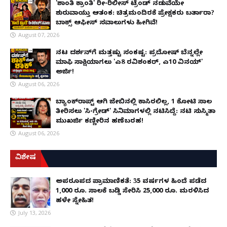
'ಶಾಂತಿ ಕ್ರಾಂತಿ' ರೀ-ರಿಲೀಸ್ ಟ್ರೆಂಡ್ ನಡುವೆಯೇ
ಶುರುವಾಯ್ತು ಆತಂಕ: ಚಿತ್ರಮಂದಿರಕ್ಕೆ ಪ್ರೇಕ್ಷಕರು ಬರ್ತಾರಾ?
ಬಾಕ್ಸ್ ಆಫೀಸ್ ಸವಾಲುಗಳು ಹೀಗಿವೆ!
August 07, 2026
ನಟ ದರ್ಶನ್‌ಗೆ ಮತ್ತಷ್ಟು ಸಂಕಷ್ಟ: ಪ್ರದೋಷ್ ಬೆನ್ನಲ್ಲೇ
ಮಾಫಿ ಸಾಕ್ಷಿಯಾಗಲು 'ಎ8 ರವಿಶಂಕರ್, ಎ10 ವಿನಯ್'
ಅರ್ಜಿ!
August 06, 2026
ಬ್ಯಾಂಕ್‌ರಾಪ್ಟ್‌ ಆಗಿ ಜೇಬಿನಲ್ಲಿ ಕಾಸಿರಲಿಲ್ಲ, ₹1 ಕೋಟಿ ಸಾಲ
ತೀರಿಸಲು 'ಸಿ-ಗ್ರೇಡ್' ಸಿನಿಮಾಗಳಲ್ಲಿ ನಟಿಸಿದ್ದೆ: ನಟಿ ಸುಸ್ಮಿತಾ
ಮುಖರ್ಜಿ ಕಣ್ಣೀರಿನ ಹಣೆಬರಹ!
August 06, 2026
ವಿಶೇಷ
ಅಪರೂಪದ ಪ್ರಾಮಾಣಿಕತೆ: 35 ವರ್ಷಗಳ ಹಿಂದೆ ಪಡೆದ
1,000 ರೂ. ಸಾಲಕ್ಕೆ ಬಡ್ಡಿ ಸೇರಿಸಿ 25,000 ರೂ. ಮರಳಿಸಿದ
ಹಳೇ ಸ್ನೇಹಿತ!
July 13, 2026