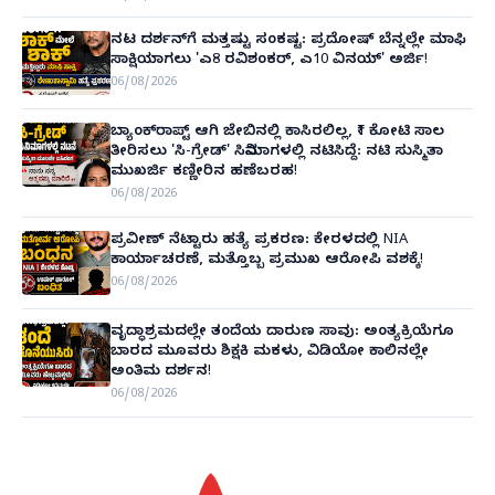
ನಟ ದರ್ಶನ್‌ಗೆ ಮತ್ತಷ್ಟು ಸಂಕಷ್ಟ: ಪ್ರದೋಷ್ ಬೆನ್ನಲ್ಲೇ ಮಾಫಿ
ಸಾಕ್ಷಿಯಾಗಲು 'ಎ8 ರವಿಶಂಕರ್, ಎ10 ವಿನಯ್' ಅರ್ಜಿ!
06/08/2026
ಬ್ಯಾಂಕ್‌ರಾಪ್ಟ್‌ ಆಗಿ ಜೇಬಿನಲ್ಲಿ ಕಾಸಿರಲಿಲ್ಲ, ₹1 ಕೋಟಿ ಸಾಲ
ತೀರಿಸಲು 'ಸಿ-ಗ್ರೇಡ್' ಸಿನಿಮಾಗಳಲ್ಲಿ ನಟಿಸಿದ್ದೆ: ನಟಿ ಸುಸ್ಮಿತಾ
ಮುಖರ್ಜಿ ಕಣ್ಣೀರಿನ ಹಣೆಬರಹ!
06/08/2026
ಪ್ರವೀಣ್ ನೆಟ್ಟಾರು ಹತ್ಯೆ ಪ್ರಕರಣ: ಕೇರಳದಲ್ಲಿ NIA
ಕಾರ್ಯಾಚರಣೆ, ಮತ್ತೊಬ್ಬ ಪ್ರಮುಖ ಆರೋಪಿ ವಶಕ್ಕೆ!
06/08/2026
ವೃದ್ಧಾಶ್ರಮದಲ್ಲೇ ತಂದೆಯ ದಾರುಣ ಸಾವು: ಅಂತ್ಯಕ್ರಿಯೆಗೂ
ಬಾರದ ಮೂವರು ಶಿಕ್ಷಕಿ ಮಕಳು, ವಿಡಿಯೋ ಕಾಲಿನಲ್ಲೇ
ಅಂತಿಮ ದರ್ಶನ!
06/08/2026