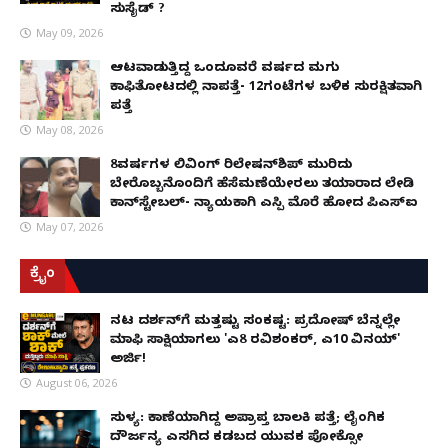
ಸುಸೈಡ್ ?
May 09, 2026
ಆಟವಾಡುತ್ತಿದ್ದ ಒಂದೂವರೆ ವರ್ಷದ ಮಗು
ಕಾಫಿತೋಟದಲ್ಲಿ ನಾಪತ್ತೆ- 12ಗಂಟೆಗಳ ಬಳಿಕ ಸುರಕ್ಷಿತವಾಗಿ
ಪತ್ತೆ
May 08, 2026
8ವರ್ಷಗಳ ಲಿವಿಂಗ್‌ ರಿಲೇಷನ್‌ಶಿಪ್ ಮುರಿದು
ಬೇರೊಬ್ಬನೊಂದಿಗೆ ಹೆಸೆಮಣೆಯೇರಲು ತಯಾರಾದ ಲೇಡಿ
ಕಾನ್‌ಸ್ಟೇಬಲ್- ನ್ಯಾಯಕ್ಕಾಗಿ ಎಸ್ಪಿ ಮೊರೆ ಹೋದ ಪಿಎಸ್ಐ
May 07, 2026
ಕ್ರೈಂ
ನಟ ದರ್ಶನ್‌ಗೆ ಮತ್ತಷ್ಟು ಸಂಕಷ್ಟ: ಪ್ರದೋಷ್ ಬೆನ್ನಲ್ಲೇ
ಮಾಫಿ ಸಾಕ್ಷಿಯಾಗಲು 'ಎ8 ರವಿಶಂಕರ್, ಎ10 ವಿನಯ್'
ಅರ್ಜಿ!
August 06, 2026
ಸುಳ್ಯ: ಕಾಣೆಯಾಗಿದ್ದ ಅಪ್ರಾಪ್ತ ಬಾಲಕಿ ಪತ್ತೆ; ಲೈಂಗಿಕ
ದೌರ್ಜನ್ಯ ಎಸಗಿದ ಕಡಬದ ಯುವಕ ಪೋಕ್ಸೋ