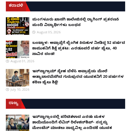
ಕರಾವಳಿ
ಮಂಗಳೂರು ಖಾಸಗಿ ಕಾಲೇಜಿನಲ್ಲಿ ರ‌್ಯಾಗಿಂಗ್ ಪ್ರಕರಣ5
ಮಂದಿ ವಿದ್ಯಾರ್ಥಿಗಳು ಬಂಧನ
August 05, 2026
ಬಂಟ್ವಾಳ: ಅಪ್ರಾಪ್ತೆಗೆ ಲೈಂಗಿಕ ಕಿರುಕುಳ ನೀಡಿದ್ದ 52 ವರ್ಷದ
ಕಾಮುಕನಿಗೆ ಶಿಕ್ಷೆ ಪ್ರಕಟ: ಎರಡೂವರೆ ವರ್ಷ ಜೈಲು, ₹40
ಸಾವಿರ ದಂಡ!
August 01, 2026
ಇನ್‌ಸ್ಟಾಗ್ರಾಮ್ ಸ್ನೇಹ ಬೆಳೆಸಿ ಅಪ್ರಾಪ್ತೆಯ ಮೇಲೆ
ಅತ್ಯಾಚಾರವೆಸಗಿದ ಗುರುಪುರದ ಯುವಕನಿಗೆ 20 ವರ್ಷಗಳ
ಕಠಿಣ ಜೈಲು ಶಿಕ್ಷೆ!
July 10, 2026
ರಾಜ್ಯ
ಇನ್​ಸ್ಟಾಗ್ರಾಂನಲ್ಲಿ ಪರಿಚಿತಳಾದ ಎರಡು ಮಕ್ಕಳ
ತಾಯಿಯೊಂದಿಗೆ ಲಿವಿನ್ ರಿಲೇಶನ್​ಶಿಪ್- ನನ್ನನ್ನು
ಮೇಂಟೆನ್ ಮಾಡಲು ಸಾಧ್ಯವಿಲ್ಲ ಎಂದಿದಕ್ಕೆ ಯುವಕ