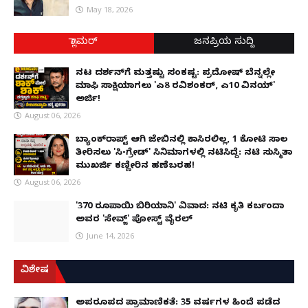
May 18, 2026
ಗ್ಲಾಮರ್
ಜನಪ್ರಿಯ ಸುದ್ದಿ
ನಟ ದರ್ಶನ್‌ಗೆ ಮತ್ತಷ್ಟು ಸಂಕಷ್ಟ: ಪ್ರದೋಷ್ ಬೆನ್ನಲ್ಲೇ
ಮಾಫಿ ಸಾಕ್ಷಿಯಾಗಲು 'ಎ8 ರವಿಶಂಕರ್, ಎ10 ವಿನಯ್'
ಅರ್ಜಿ!
August 06, 2026
ಬ್ಯಾಂಕ್‌ರಾಪ್ಟ್‌ ಆಗಿ ಜೇಬಿನಲ್ಲಿ ಕಾಸಿರಲಿಲ್ಲ, ₹1 ಕೋಟಿ ಸಾಲ
ತೀರಿಸಲು 'ಸಿ-ಗ್ರೇಡ್' ಸಿನಿಮಾಗಳಲ್ಲಿ ನಟಿಸಿದ್ದೆ: ನಟಿ ಸುಸ್ಮಿತಾ
ಮುಖರ್ಜಿ ಕಣ್ಣೀರಿನ ಹಣೆಬರಹ!
August 06, 2026
'370 ರೂಪಾಯಿ ಬಿರಿಯಾನಿ' ವಿವಾದ: ನಟಿ ಕೃತಿ ಕರ್ಬಂದಾ
ಅವರ 'ಸೇವ್ಜ್' ಪೋಸ್ಟ್ ವೈರಲ್
June 14, 2026
ವಿಶೇಷ
ಅಪರೂಪದ ಪ್ರಾಮಾಣಿಕತೆ: 35 ವರ್ಷಗಳ ಹಿಂದೆ ಪಡೆದ