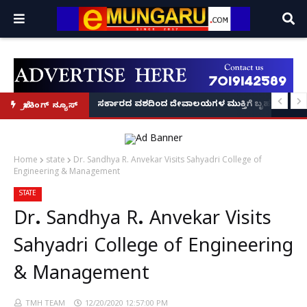
ದಂಡ!
ಕಿರಣ' ಆರಂಭ' – ಸಚಿವ ಯು.ಟಿ. ಖಾದರ್ ಅಭಯ!
ಸರ್ಕಾರದ ವಶದಿಂದ ದೇವಾಲಯಗಳ ಮುಕ್ತಿಗೆ ಬೃಹತ್ ಆಂದೋಲ
ಬ್ರೇಕಿಂಗ್ ನ್ಯೂಸ್
Home
state
Dr. Sandhya R. Anvekar Visits Sahyadri College of
Engineering & Management
STATE
Dr. Sandhya R. Anvekar Visits
Sahyadri College of Engineering
& Management
TMH TEAM
12/20/2020 12:57:00 PM