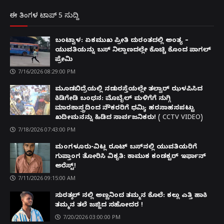
ಈ ತಿಂಗಳ ಟಾಪ್ 5 ಸುದ್ದಿ
ಬಂಟ್ವಾಳ: ಏಕಮುಖ ಪ್ರೀತಿ ದುರಂತದಲ್ಲಿ ಅಂತ್ಯ –
ಯುವತಿಯನ್ನು ಬಸ್ ನಿಲ್ದಾಣದಲ್ಲೇ ಕೊಚ್ಚಿ ಕೊಂದ ಪಾಗಲ್
ಪ್ರೇಮಿ
7/16/2026 08:29:00 PM
ಮೂಡಬಿದ್ರೆಯಲ್ಲಿ ನಡುರಸ್ತೆಯಲ್ಲೇ ತಲ್ವಾರ್ ಝಳಪಿಸಿದ
ಕಿಡಿಗೇಡಿ ಬಂಧನ: ಮೊಬೈಲ್ ಮಳಿಗೆಗೆ ನುಗ್ಗಿ
ಮಾರಕಾಸ್ತ್ರದಿಂದ ನೌಕರರಿಗೆ ಧಮ್ಕಿ; ಹರಸಾಹಸಪಟ್ಟು
ಖದೀಮನನ್ನು ಹಿಡಿದ ಸಾರ್ವಜನಿಕರು! ( CCTV VIDEO)
7/18/2026 07:43:00 PM
ಮಂಗಳೂರು-ವಿಟ್ಲ ರೂಟ್ ಬಸ್‌ನಲ್ಲಿ ಯುವತಿಯರಿಗೆ
ಗುಪ್ತಾಂಗ ತೋರಿಸಿ ವಿಕೃತಿ: ಕಾಮುಕ ಕಂಡಕ್ಟರ್ ಇರ್ಫಾನ್
ಅರೆಸ್ಟ್!
7/11/2026 09:15:00 AM
ಸುರತ್ಕಲ್ ನಲ್ಲಿ ಅಣ್ಣನಿಂದ ತಮ್ಮನ ಕೊಲೆ: ಕಲ್ಲು ಎತ್ತಿ ಹಾಕಿ
ತಮ್ಮನ ತಲೆ ಜಜ್ಜಿದ ಸಹೋದರ !
7/20/2026 03:00:00 PM