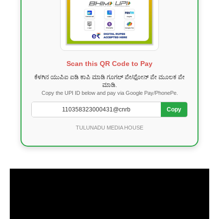
Scan this QR Code to Pay
ಕೆಳಗಿನ ಯುಪಿಐ ಐಡಿ ಕಾಪಿ ಮಾಡಿ ಗೂಗಲ್ ಪೇ/ಫೋನ್ ಪೇ ಮೂಲಕ ಪೇ
ಮಾಡಿ.
Copy the UPI ID below and pay via Google Pay/PhonePe.
Copy
TULUNADU MEDIA HOUSE