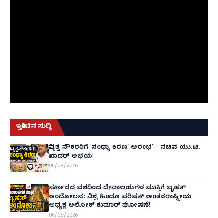
ಇತ್ತೀಚಿನ ಸುದ್ದಿ
ನಿವೃತ್ತ ನೌಕರರಿಗೆ 'ಸಂಧ್ಯಾ ಕಿರಣ' ಆರಂಭ' – ಸಚಿವ ಯು.ಟಿ.
ಖಾದರ್ ಅಭಯ!
06/08/2026
ಸರ್ಕಾರದ ವಶದಿಂದ ದೇವಾಲಯಗಳ ಮುಕ್ತಿಗೆ ಬೃಹತ್
ಆಂದೋಲನ: ವಿಶ್ವ ಹಿಂದೂ ಪರಿಷತ್ ಅಂತರರಾಷ್ಟ್ರೀಯ
ಅಧ್ಯಕ್ಷ ಅಲೋಕ್ ಕುಮಾರ್ ಘೋಷಣೆ!
06/08/2026