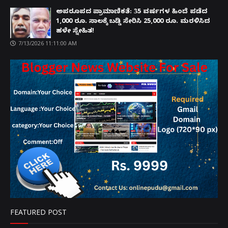
ಅಪರೂಪದ ಪ್ರಾಮಾಣಿಕತೆ: 35 ವರ್ಷಗಳ ಹಿಂದೆ ಪಡೆದ
1,000 ರೂ. ಸಾಲಕ್ಕೆ ಬಡ್ಡಿ ಸೇರಿಸಿ 25,000 ರೂ. ಮರಳಿಸಿದ
ಹಳೇ ಸ್ನೇಹಿತ!
7/13/2026 11:11:00 AM
FEATURED POST