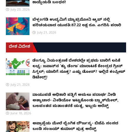
ಕಾಯ್ದೆಯಡಿ ಬಂಧನ!
July 23, 2026
ಬೆಳ್ತಂಗಡಿ ಉದ್ಯಮಿಗೆ ಮ್ಯಾಟ್ರಿಮೋನಿ ಆ್ಯಪ್ ನಲ್ಲಿ
ಪರಿಚಯವಾದ ಯುವತಿ:87.22 ಲಕ್ಷ ರೂ. ಎಗರಿಸಿ ಪರಾರಿ
July 21, 2026
ದೇಶ ವಿದೇಶ
ಡೆಂಗ್ಯೂ ನಿಯಂತ್ರಣಕ್ಕೆ ದೇಶದಲ್ಲೇ ಪ್ರಥಮ ಬಾರಿಗೆ ಲಸಿಕೆ
ಲಭ್ಯ: ಜಪಾನ್‌ನ 'ಕ್ಯು ಡೆಂಗಾ' ಮಾರಾಟಕ್ಕೆ ಕೇಂದ್ರದ ಗ್ರೀನ್
ಸಿಗ್ನಲ್; ಯಾರಿಗೆ ಸೂಕ್ತ? ಎಷ್ಟು ಡೋಸ್? ಇಲ್ಲಿದೆ ಕಂಪ್ಲೀಟ್
ಡಿಟೇಲ್ಸ್!
July 21, 2026
ವಾಯುಪಡೆ ಅಧಿಕಾರಿ ಪತ್ನಿಗೆ ಅಮಲು ಪದಾರ್ಥ ನೀಡಿ
ಅತ್ಯಾಚಾರ- ವೀಡಿಯೋ ಇಟ್ಟುಕೊಂಡು ಬ್ಲ್ಯಾಕ್‌ಮೇಲ್,
ಬಲವಂತದ ಮತಾಂತರಕ್ಕೆ ಯತ್ನ, ಇಬ್ಬರು ಅರೆಸ್ಟ್
June 18, 2026
ಅಪ್ರಾಪ್ತೆಯ ಮೇಲೆ ಲೈಂಗಿಕ ದೌರ್ಜನ್ಯ- ಬಿಜೆಪಿ ಸಂಸದ
ಬಂಡಿ ಸಂಜಯ್ ಕುಮಾರ್ ಪುತ್ರ ಅರೆಸ್ಟ್