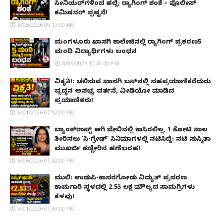
ಸೀನಿಯರ್‌ಗಳಿಂದ ಹಲ್ಲೆ; ರ‌್ಯಾಗಿಂಗ್ ಶಂಕೆ – ಪೊಲೀಸ್
ಕಮಿಷನರ್ ಸ್ಪಷ್ಟನೆ!
8/05/2026 09:17:00 AM
ಮಂಗಳೂರು ಖಾಸಗಿ ಕಾಲೇಜಿನಲ್ಲಿ ರ‌್ಯಾಗಿಂಗ್ ಪ್ರಕರಣ5
ಮಂದಿ ವಿದ್ಯಾರ್ಥಿಗಳು ಬಂಧನ
8/05/2026 10:41:00 PM
ವಿಕೃತಿ!: ಚಲಿಸುವ ಖಾಸಗಿ ಬಸ್‌ನಲ್ಲಿ ಸಹಪ್ರಯಾಣಿಕರೆದುರು
ವೃದ್ಧನ ಅಸಭ್ಯ ವರ್ತನೆ, ವೀಡಿಯೋ ಮಾಡಿದ
ಪ್ರಯಾಣಿಕರು!
8/01/2026 07:52:00 PM
ಬ್ಯಾಂಕ್‌ರಾಪ್ಟ್‌ ಆಗಿ ಜೇಬಿನಲ್ಲಿ ಕಾಸಿರಲಿಲ್ಲ, ₹1 ಕೋಟಿ ಸಾಲ
ತೀರಿಸಲು 'ಸಿ-ಗ್ರೇಡ್' ಸಿನಿಮಾಗಳಲ್ಲಿ ನಟಿಸಿದ್ದೆ: ನಟಿ ಸುಸ್ಮಿತಾ
ಮುಖರ್ಜಿ ಕಣ್ಣೀರಿನ ಹಣೆಬರಹ!
8/06/2026 01:42:00 PM
ಮುಲ್ಕಿ: ಉಡುಪಿ-ಕಾಸರಗೋಡು ವಿದ್ಯುತ್ ಪ್ರಸರಣ
ಕಾಮಗಾರಿ ಸ್ಥಳದಲ್ಲಿ ₹2.53 ಲಕ್ಷ ಮೌಲ್ಯದ ಸಾಮಗ್ರಿಗಳು
ಕಳವು!
8/01/2026 07:30:00 PM