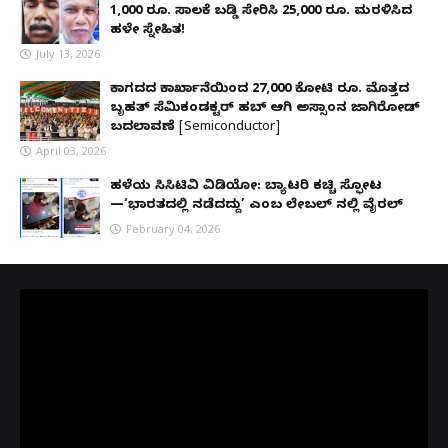
1,000 ರೂ. ಸಾಲಕ್ಕೆ ಬಡ್ಡಿ ಸೇರಿಸಿ 25,000 ರೂ. ಮರಳಿಸಿದ
ಹಳೇ ಸ್ನೇಹಿತ!
July 13, 2026
ಕಾಗದದ ಕಾರ್ಖಾನೆಯಿಂದ 27,000 ಕೋಟಿ ರೂ. ಮೊತ್ತದ
ಬೃಹತ್ ಸೆಮಿಕಂಡಕ್ಟರ್ ಹಬ್ ಆಗಿ ಅಸ್ಸಾಂನ ಜಾಗಿರೋಡ್
ಬದಲಾವಣೆ [Semiconductor]
April 03, 2026
ಹಳೆಯ ಸಿಸಿಟಿವಿ ವಿಡಿಯೋ: ಬ್ಯಾಟರಿ ಕಚ್ಚಿ ಸ್ಫೋಟ
—‘ಭಾರತದಲ್ಲಿ ನಡೆದದ್ದು’ ಎಂಬ ಲೇಬಲ್ ನಲ್ಲಿ ವೈರಲ್
February 04, 2026