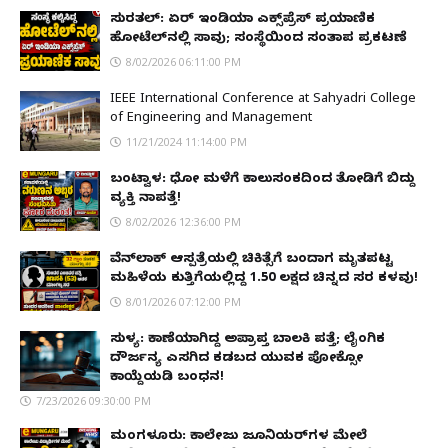
ಸುರತ್ಕಲ್: ಏರ್ ಇಂಡಿಯಾ ಎಕ್ಸ್‌ಪ್ರೆಸ್ ಪ್ರಯಾಣಿಕ
ಹೋಟೆಲ್‌ನಲ್ಲಿ ಸಾವು; ಸಂಸ್ಥೆಯಿಂದ ಸಂತಾಪ ಪ್ರಕಟಣೆ
8/02/2026 06:11:00 PM
IEEE International Conference at Sahyadri College
of Engineering and Management
11/21/2024 11:14:00 PM
ಬಂಟ್ವಾಳ: ಧೋ ಮಳೆಗೆ ಕಾಲುಸಂಕದಿಂದ ತೋಡಿಗೆ ಬಿದ್ದು
ವ್ಯಕ್ತಿ ನಾಪತ್ತೆ!
8/02/2026 12:36:00 PM
ವೆನ್‌ಲಾಕ್ ಆಸ್ಪತ್ರೆಯಲ್ಲಿ ಚಿಕಿತ್ಸೆಗೆ ಬಂದಾಗ ಮೃತಪಟ್ಟ
ಮಹಿಳೆಯ ಕುತ್ತಿಗೆಯಲ್ಲಿದ್ದ ₹1.50 ಲಕ್ಷದ ಚಿನ್ನದ ಸರ ಕಳವು!
8/01/2026 07:12:00 PM
ಸುಳ್ಯ: ಕಾಣೆಯಾಗಿದ್ದ ಅಪ್ರಾಪ್ತ ಬಾಲಕಿ ಪತ್ತೆ; ಲೈಂಗಿಕ
ದೌರ್ಜನ್ಯ ಎಸಗಿದ ಕಡಬದ ಯುವಕ ಪೋಕ್ಸೋ
ಕಾಯ್ದೆಯಡಿ ಬಂಧನ!
7/23/2026 09:30:00 PM
ಮಂಗಳೂರು: ಕಾಲೇಜು ಜೂನಿಯರ್‌ಗಳ ಮೇಲೆ