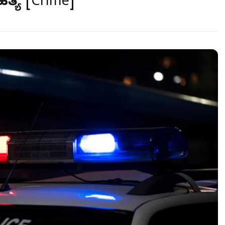
ಯೆ [Crime]