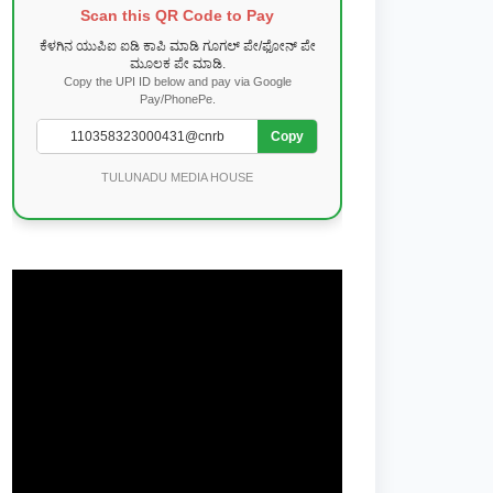
Scan this QR Code to Pay
ಕೆಳಗಿನ ಯುಪಿಐ ಐಡಿ ಕಾಪಿ ಮಾಡಿ ಗೂಗಲ್ ಪೇ/ಫೋನ್ ಪೇ
ಮೂಲಕ ಪೇ ಮಾಡಿ.
Copy the UPI ID below and pay via Google
Pay/PhonePe.
Copy
TULUNADU MEDIA HOUSE