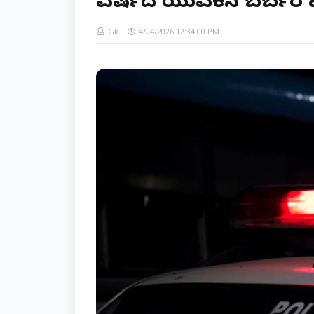
ವರ್ಷದ ಯುವಕನ ಬರ್ಬರ ಹತ್
Gk
4/04/2026 12:34:00 PM