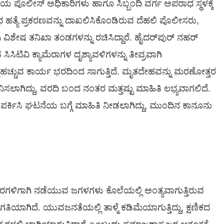
ಿಯ ಪೊಲೀಸ್ ಅಧಿಕಾರಿಗಳು ಹಾಗೂ ಸಿಬ್ಬಂದಿ ವರ್ಗ ಅಪರಾಧ ಸ್ಥಳಕ್ಕೆ
 ಹತ್ಯೆ ಪ್ರಕರಣವನ್ನು ದಾಖಲಿಸಿಕೊಂಡಿರುವ ದೆಹಲಿ ಪೊಲೀಸರು,
ಿಶೇಷ ತನಿಖಾ ತಂಡಗಳನ್ನು ರಚಿಸಿದ್ದಾರೆ. ಹೈದರ್‌ಪುರ್ ನಹರ್
ಿಸಿಟಿವಿ ಕ್ಯಾಮೆರಾಗಳ ದೃಶ್ಯಾವಳಿಗಳನ್ನು ತೀವ್ರವಾಗಿ
್ತೆಹಚ್ಚುವ ಕಾರ್ಯ ಭರದಿಂದ ಸಾಗುತ್ತಿದೆ. ಮೃತದೇಹವನ್ನು ಮರಣೋತ್ತರ
ವಾನಿಸಲಾಗಿದ್ದು, ವರದಿ ಬಂದ ನಂತರ ಮತ್ತಷ್ಟು ಮಾಹಿತಿ ಲಭ್ಯವಾಗಲಿದೆ.
ರ್ಕಿಸಿ ಘಟನೆಯ ಬಗ್ಗೆ ಮಾಹಿತಿ ನೀಡಲಾಗಿದ್ದು, ಮುಂದಿನ ಕಾನೂನು
ವಿಚಾರಗಳಿಗಾಗಿ ನಡೆಯುವ ಜಗಳಗಳು ಕೊಲೆಯಲ್ಲಿ ಅಂತ್ಯವಾಗುತ್ತಿರುವ
ತಿಯಾಗಿದೆ. ಯುವಜನತೆಯಲ್ಲಿ ತಾಳ್ಮೆ ಕಡಿಮೆಯಾಗುತ್ತಿದ್ದು, ಕ್ಷಣಿಕದ
್ಲಿ ಭಾಗಿಯಾಗುತ್ತಿದ್ದಾರೆ ಎಂಬುದು ಸಮಾಜಶಾಸ್ತ್ರಜ್ಞರ ಆತಂಕಕ್ಕೆ