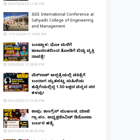
8/02/2026 06:11:00 PM
IEEE International Conference at
Sahyadri College of Engineering
and Management
11/21/2024 11:14:00 PM
ಬಂಟ್ವಾಳ: ಧೋ ಮಳೆಗೆ
ಕಾಲುಸಂಕದಿಂದ ತೋಡಿಗೆ ಬಿದ್ದು ವ್ಯಕ್ತಿ
ನಾಪತ್ತೆ!
8/02/2026 12:36:00 PM
ವೆನ್‌ಲಾಕ್ ಆಸ್ಪತ್ರೆಯಲ್ಲಿ ಚಿಕಿತ್ಸೆಗೆ
ಬಂದಾಗ ಮೃತಪಟ್ಟ ಮಹಿಳೆಯ
ಕುತ್ತಿಗೆಯಲ್ಲಿದ್ದ ₹1.50 ಲಕ್ಷದ ಚಿನ್ನದ ಸರ
ಕಳವು!
8/01/2026 07:12:00 PM
ಕಾಪು: ಕಾಂಗ್ರೆಸ್ ಮುಖಂಡ, ಮಾಜಿ
ಗ್ರಾ.ಪಂ. ಅಧ್ಯಕ್ಷಡೇವಿಡ್ ಡಿಸೋಜಾ
ಬರ್ಬರ ಹತ್ಯೆ
8/07/2026 05:40:00 PM