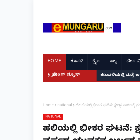
HOME
ಕರಾವಳಿ
ಕ್ರೈಂ
ರಾಜ್ಯ
ದೇಶ ವ
ಬ್ರೇಕಿಂಗ್ ನ್ಯೂಸ್
ಕರಾವಳಿಯಲ್ಲಿ ಮತ್ತೆ 
Home
national
ದೆಹಲಿಯಲ್ಲಿ ಭೀಕರ ಘಟನೆ: ಕ್ಷುಲ್ಲಕ ಕಾರಣಕ್ಕೆ
NATIONAL
ದೆಹಲಿಯಲ್ಲಿ ಭೀಕರ ಘಟನೆ: ಕ್