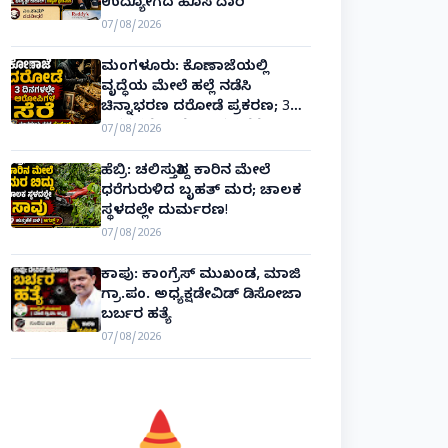
ಉದ್ಯೋಗದ ಹೊಸ ದಾರಿ
07/08/2026
ಮಂಗಳೂರು: ಕೊಣಾಜೆಯಲ್ಲಿ
ವೃದ್ಧೆಯ ಮೇಲೆ ಹಲ್ಲೆ ನಡೆಸಿ
ಚಿನ್ನಾಭರಣ ದರೋಡೆ ಪ್ರಕರಣ; 3
ದಿನಗಳಲ್ಲೇ ಆರೋಪಿಗಳ ಸೆರೆ!
07/08/2026
ಹೆಬ್ರಿ: ಚಲಿಸುತ್ತಿದ್ದ ಕಾರಿನ ಮೇಲೆ
ಧರೆಗುರುಳಿದ ಬೃಹತ್ ಮರ; ಚಾಲಕ
ಸ್ಥಳದಲ್ಲೇ ದುರ್ಮರಣ!
07/08/2026
ಕಾಪು: ಕಾಂಗ್ರೆಸ್ ಮುಖಂಡ, ಮಾಜಿ
ಗ್ರಾ.ಪಂ. ಅಧ್ಯಕ್ಷಡೇವಿಡ್ ಡಿಸೋಜಾ
ಬರ್ಬರ ಹತ್ಯೆ
07/08/2026