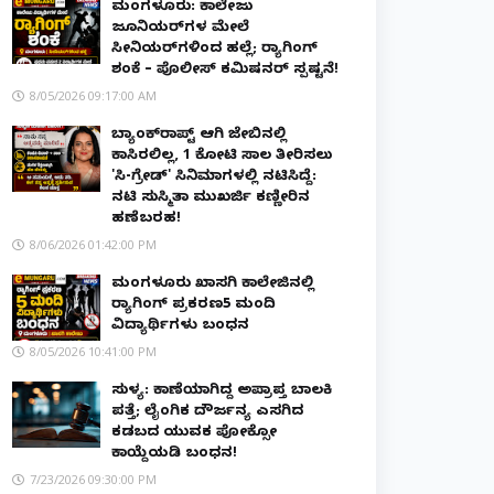
ಮಂಗಳೂರು: ಕಾಲೇಜು
ಜೂನಿಯರ್‌ಗಳ ಮೇಲೆ
ಸೀನಿಯರ್‌ಗಳಿಂದ ಹಲ್ಲೆ; ರ‌್ಯಾಗಿಂಗ್
ಶಂಕೆ – ಪೊಲೀಸ್ ಕಮಿಷನರ್ ಸ್ಪಷ್ಟನೆ!
8/05/2026 09:17:00 AM
ಬ್ಯಾಂಕ್‌ರಾಪ್ಟ್‌ ಆಗಿ ಜೇಬಿನಲ್ಲಿ
ಕಾಸಿರಲಿಲ್ಲ, ₹1 ಕೋಟಿ ಸಾಲ ತೀರಿಸಲು
'ಸಿ-ಗ್ರೇಡ್' ಸಿನಿಮಾಗಳಲ್ಲಿ ನಟಿಸಿದ್ದೆ:
ನಟಿ ಸುಸ್ಮಿತಾ ಮುಖರ್ಜಿ ಕಣ್ಣೀರಿನ
ಹಣೆಬರಹ!
8/06/2026 01:42:00 PM
ಮಂಗಳೂರು ಖಾಸಗಿ ಕಾಲೇಜಿನಲ್ಲಿ
ರ‌್ಯಾಗಿಂಗ್ ಪ್ರಕರಣ5 ಮಂದಿ
ವಿದ್ಯಾರ್ಥಿಗಳು ಬಂಧನ
8/05/2026 10:41:00 PM
ಸುಳ್ಯ: ಕಾಣೆಯಾಗಿದ್ದ ಅಪ್ರಾಪ್ತ ಬಾಲಕಿ
ಪತ್ತೆ; ಲೈಂಗಿಕ ದೌರ್ಜನ್ಯ ಎಸಗಿದ
ಕಡಬದ ಯುವಕ ಪೋಕ್ಸೋ
ಕಾಯ್ದೆಯಡಿ ಬಂಧನ!
7/23/2026 09:30:00 PM