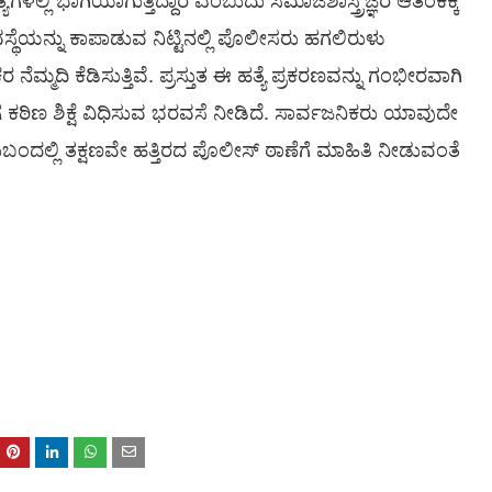
್ಥೆಯನ್ನು ಕಾಪಾಡುವ ನಿಟ್ಟಿನಲ್ಲಿ ಪೊಲೀಸರು ಹಗಲಿರುಳು
ೆಮ್ಮದಿ ಕೆಡಿಸುತ್ತಿವೆ. ಪ್ರಸ್ತುತ ಈ ಹತ್ಯೆ ಪ್ರಕರಣವನ್ನು ಗಂಭೀರವಾಗಿ
ಠಿಣ ಶಿಕ್ಷೆ ವಿಧಿಸುವ ಭರವಸೆ ನೀಡಿದೆ. ಸಾರ್ವಜನಿಕರು ಯಾವುದೇ
ಲ್ಲಿ ತಕ್ಷಣವೇ ಹತ್ತಿರದ ಪೊಲೀಸ್ ಠಾಣೆಗೆ ಮಾಹಿತಿ ನೀಡುವಂತೆ