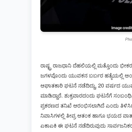
Pho
ರಾಷ್ಟ್ರ ರಾಜಧಾನಿ ದೆಹಲಿಯಲ್ಲಿ ಮತ್ತೊಂದು ಭೀಕರ ಅ
ಜಗಳವೊಂದು ಯುವಕನ ಬರ್ಬರ ಹತ್ಯೆಯಲ್ಲಿ ಅಂತ
ಆಘಾತಕಾರಿ ಘಟನೆ ನಡೆದಿದ್ದು, 20 ವರ್ಷದ ಯುವಕ
ಮಾಡಿದ್ದಾರೆ. ಶುಕ್ರವಾರದಂದು ಘಟನೆಗೆ ಸಂಬಂಧಿಸ
ಪ್ರಕರಣದ ತನಿಖೆ ಆರಂಭಿಸಲಾಗಿದೆ ಎಂದು ತಿಳಿಸ
ನಿವಾಸಿಗಳಲ್ಲಿ ತೀವ್ರ ಆತಂಕ ಹಾಗೂ ಭಯದ ವಾ
ಏಕಾಏಕಿ ಈ ಘಟನೆ ನಡೆದಿರುವುದು ಸಾರ್ವಜನಿಕರನ್ನು