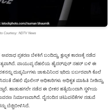
to Courtesy: NDTV News
ಪರಾಧ ಪ್ರಕರಣ ಬೆಳಕಿಗೆ ಬಂದಿದ್ದು, ಕ್ಷುಲ್ಲಕ ಕಾರಣಕ್ಕೆ ನಡೆದ
್ಯವಾಗಿದೆ. ವಾಯುವ್ಯ ದೆಹಲಿಯ ಹೈದರ್‌ಪುರ್ ನಹರ್ ಬಳಿ ಈ
ನನ್ನು ದುಷ್ಕರ್ಮಿಗಳು ಚಾಕುವಿನಿಂದ ಇರಿದು ಬರ್ಬರವಾಗಿ ಕೊಲೆ
ಿದಂತೆ ದೆಹಲಿ ಪೊಲೀಸ್ ಅಧಿಕಾರಿಗಳು ಅಧಿಕೃತ ಮಾಹಿತಿ ನೀಡಿದ್ದು,
ಿದ್ದಾರೆ. ಹಾಡುಹಗಲೇ ನಡೆದ ಈ ಭೀಕರ ಹತ್ಯೆಯಿಂದಾಗಿ ಸ್ಥಳೀಯ
ತಾವರಣ ನಿರ್ಮಾಣವಾಗಿದೆ. ದೈನಂದಿನ ಚಟುವಟಿಕೆಗಳ ನಡುವೆ
 ಬೆಚ್ಚಿಬೀಳಿಸಿದೆ.