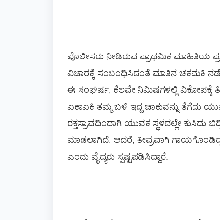
ಪೊಲೀಸರು ನೀಡಿರುವ ಪ್ರಾಥಮಿಕ ಮಾಹಿತಿಯ
ವಿಚಾರಕ್ಕೆ ಸಂಬಂಧಿಸಿದಂತೆ ಮಾತಿನ ಚಕಮಕಿ ನ
ಈ ಸಂಘರ್ಷ, ಕೆಲವೇ ನಿಮಿಷಗಳಲ್ಲಿ ವಿಕೋಪಕ್ಕೆ ತ
ಏಕಾಏಕಿ ತಮ್ಮ ಬಳಿ ಇದ್ದ ಚಾಕುವನ್ನು ತೆಗೆದು 
ರಕ್ತಸ್ರಾವದಿಂದಾಗಿ ಯುವಕ ಸ್ಥಳದಲ್ಲೇ ಕುಸಿದು ಬಿದ್ದ
ಮಾಡಲಾಗಿದೆ. ಆದರೆ, ತೀವ್ರವಾಗಿ ಗಾಯಗೊಂಡಿದ್ದ 
ಎಂದು ವೈದ್ಯರು ಸ್ಪಷ್ಟಪಡಿಸಿದ್ದಾರೆ.