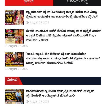
ಗ್ಲಾಮರ್
ಜನಪ್ರಿಯ ಸುದ್ದಿ
ಗ್ಲ್ಯಾಮಾರಸ್ ವೈಟ್‌ ಸೀರೆಯಲ್ಲಿ ಕಣ್ಮನ ಸೆಳೆದ ನಟಿ ವಿಷ್ಣು
ಪ್ರಿಯಾ; ಸಾಮಾಜಿಕ ಜಾಲತಾಣಗಳಲ್ಲಿ ಫೋಟೋ ವೈರಲ್!
August 07, 2026
ಕೇಸರಿ ಉಡುಪಿನ ಬಗೆಗೆ ಕೇಳಿದ ಮಾಧ್ಯಮದ ಪ್ರಶ್ನೆಗೆ ಖಡಕ್
ಉತ್ತರ ನೀಡಿದ ನಟಿ ಪ್ರಿಯಾ ಪ್ರಕಾಶ್ ವಾರಿಯರ್! Priya
Prakash Varrier
August 07, 2026
'ಶಾಂತಿ ಕ್ರಾಂತಿ' ರೀ-ರಿಲೀಸ್ ಟ್ರೆಂಡ್ ನಡುವೆಯೇ
ಶುರುವಾಯ್ತು ಆತಂಕ: ಚಿತ್ರಮಂದಿರಕ್ಕೆ ಪ್ರೇಕ್ಷಕರು ಬರ್ತಾರಾ?
ಬಾಕ್ಸ್ ಆಫೀಸ್ ಸವಾಲುಗಳು ಹೀಗಿವೆ!
August 07, 2026
ವಿಶೇಷ
ಗಾಲಿಕುರ್ಚಿಯಲ್ಲಿ ಬಂದ ಭಾಗ್ಯಶ್ರೀ ಕುಲಾಲ್‌ಗೆ ಆಳ್ವಾಸ್
ಪ್ರಗತಿಯಲ್ಲಿ ಉದ್ಯೋಗದ ಹೊಸ ದಾರಿ
August 07, 2026