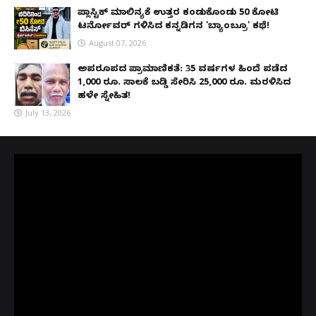
ಪ್ಲಾಸ್ಟಿಕ್ ಮಾಲಿನ್ಯಕ್ಕೆ ಉತ್ತರ ಕಂಡುಕೊಂಡು ₹50 ಕೋಟಿ
ಟರ್ನೋವರ್ ಗಳಿಸಿದ ಕನ್ನಡಿಗನ 'ಬ್ಯಾಂಬ್ರೂ' ಕಥೆ!
August 07, 2026
ಅಪರೂಪದ ಪ್ರಾಮಾಣಿಕತೆ: 35 ವರ್ಷಗಳ ಹಿಂದೆ ಪಡೆದ
1,000 ರೂ. ಸಾಲಕ್ಕೆ ಬಡ್ಡಿ ಸೇರಿಸಿ 25,000 ರೂ. ಮರಳಿಸಿದ
ಹಳೇ ಸ್ನೇಹಿತ!
July 13, 2026