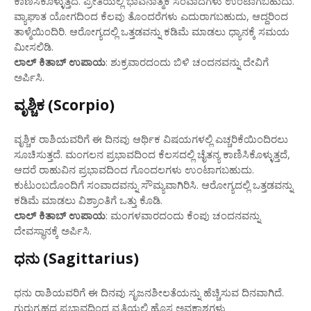
ಕಾಣಿಸಿಕೊಳ್ಳುತ್ತದೆ. ಪ್ರೀತಿಯಲ್ಲಿ ಭಾವನಾತ್ಮಕ ಸಂವಾದಗಳು ಉಂಟಾಗಬಹುದು.
ವ್ಯಾಘಾತ ಯೋಗದಿಂದ ಕೆಲವು ತೊಂದರೆಗಳು ಎದುರಾಗಬಹುದು, ಆದ್ದರಿಂದ
ತಾಳ್ಮೆಯಿಂದಿರಿ. ಆರೋಗ್ಯದಲ್ಲಿ ಒತ್ತಡವನ್ನು ಕಡಿಮೆ ಮಾಡಲು ಧ್ಯಾನಕ್ಕೆ ಸಮಯ
ಮೀಸಲಿಡಿ.
ಲಾಲ್ ಕಿತಾಬ್ ಉಪಾಯ
: ಶುಕ್ರವಾರದಂದು ಬಿಳಿ ಚಂದನವನ್ನು ದೇವಿಗೆ
ಅರ್ಪಿಸಿ.
ವೃಶ್ಚಿಕ (Scorpio)
ವೃಶ್ಚಿಕ ರಾಶಿಯವರಿಗೆ ಈ ದಿನವು ಆರ್ಥಿಕ ವಿಷಯಗಳಲ್ಲಿ ಎಚ್ಚರಿಕೆಯಿಂದಿರಲು
ಸೂಚಿಸುತ್ತದೆ. ಮಂಗಲನ ಪ್ರಭಾವದಿಂದ ಕೆಲಸದಲ್ಲಿ ಚೈತನ್ಯ ಕಾಣಿಸಿಕೊಳ್ಳುತ್ತದೆ,
ಆದರೆ ರಾಹುವಿನ ಪ್ರಭಾವದಿಂದ ಗೊಂದಲಗಳು ಉಂಟಾಗಬಹುದು.
ಕುಟುಂಬದೊಂದಿಗೆ ಸಂವಾದವನ್ನು ಸೌಮ್ಯವಾಗಿರಿಸಿ. ಆರೋಗ್ಯದಲ್ಲಿ ಒತ್ತಡವನ್ನು
ಕಡಿಮೆ ಮಾಡಲು ವಿಶ್ರಾಂತಿಗೆ ಒತ್ತು ಕೊಡಿ.
ಲಾಲ್ ಕಿತಾಬ್ ಉಪಾಯ
: ಮಂಗಳವಾರದಂದು ಕೆಂಪು ಚಂದನವನ್ನು
ದೇವಸ್ಥಾನಕ್ಕೆ ಅರ್ಪಿಸಿ.
ಧನು (Sagittarius)
ಧನು ರಾಶಿಯವರಿಗೆ ಈ ದಿನವು ಸೃಜನಶೀಲತೆಯನ್ನು ಹೆಚ್ಚಿಸುವ ದಿನವಾಗಿದೆ.
ಗುರುಗ್ರಹದ ಪ್ರಭಾವದಿಂದ ವೃತ್ತಿಯಲ್ಲಿ ಹೊಸ ಅವಕಾಶಗಳು