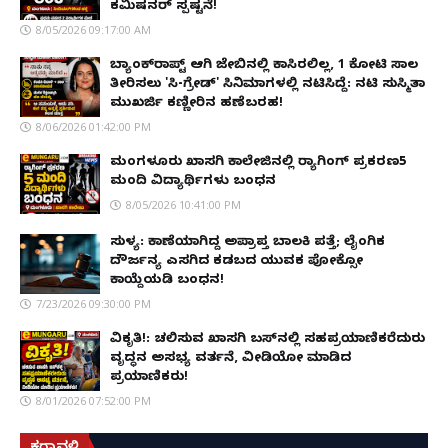
ಕಮಿಷನರ್ ಸ್ಪಷ್ಟನೆ!
8/05/2026 09:17:00 AM
ಬ್ಯಾಂಕ್‌ರಾಪ್ಟ್‌ ಆಗಿ ಜೇಬಿನಲ್ಲಿ ಕಾಸಿರಲಿಲ್ಲ, ₹1 ಕೋಟಿ ಸಾಲ
ತೀರಿಸಲು 'ಸಿ-ಗ್ರೇಡ್' ಸಿನಿಮಾಗಳಲ್ಲಿ ನಟಿಸಿದ್ದೆ: ನಟಿ ಸುಸ್ಮಿತಾ
ಮುಖರ್ಜಿ ಕಣ್ಣೀರಿನ ಹಣೆಬರಹ!
8/06/2026 01:42:00 PM
ಮಂಗಳೂರು ಖಾಸಗಿ ಕಾಲೇಜಿನಲ್ಲಿ ರ‌್ಯಾಗಿಂಗ್ ಪ್ರಕರಣ5
ಮಂದಿ ವಿದ್ಯಾರ್ಥಿಗಳು ಬಂಧನ
8/05/2026 10:41:00 PM
ಸುಳ್ಯ: ಕಾಣೆಯಾಗಿದ್ದ ಅಪ್ರಾಪ್ತ ಬಾಲಕಿ ಪತ್ತೆ; ಲೈಂಗಿಕ
ದೌರ್ಜನ್ಯ ಎಸಗಿದ ಕಡಬದ ಯುವಕ ಪೋಕ್ಸೋ
ಕಾಯ್ದೆಯಡಿ ಬಂಧನ!
7/23/2026 09:30:00 PM
ವಿಕೃತಿ!: ಚಲಿಸುವ ಖಾಸಗಿ ಬಸ್‌ನಲ್ಲಿ ಸಹಪ್ರಯಾಣಿಕರೆದುರು
ವೃದ್ಧನ ಅಸಭ್ಯ ವರ್ತನೆ, ವೀಡಿಯೋ ಮಾಡಿದ
ಪ್ರಯಾಣಿಕರು!
8/01/2026 07:52:00 PM