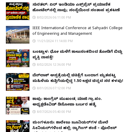
ಸುರತ್ಕಲ್: ಏರ್ ಇಂಡಿಯಾ ಎಕ್ಸ್‌ಪ್ರೆಸ್ ಪ್ರಯಾಣಿಕ
ಹೋಟೆಲ್‌ನಲ್ಲಿ ಸಾವು; ಸಂಸ್ಥೆಯಿಂದ ಸಂತಾಪ ಪ್ರಕಟಣೆ
8/02/2026 06:11:00 PM
IEEE International Conference at Sahyadri College
of Engineering and Management
11/21/2024 11:14:00 PM
ಬಂಟ್ವಾಳ: ಧೋ ಮಳೆಗೆ ಕಾಲುಸಂಕದಿಂದ ತೋಡಿಗೆ ಬಿದ್ದು
ವ್ಯಕ್ತಿ ನಾಪತ್ತೆ!
8/02/2026 12:36:00 PM
ವೆನ್‌ಲಾಕ್ ಆಸ್ಪತ್ರೆಯಲ್ಲಿ ಚಿಕಿತ್ಸೆಗೆ ಬಂದಾಗ ಮೃತಪಟ್ಟ
ಮಹಿಳೆಯ ಕುತ್ತಿಗೆಯಲ್ಲಿದ್ದ ₹1.50 ಲಕ್ಷದ ಚಿನ್ನದ ಸರ ಕಳವು!
8/01/2026 07:12:00 PM
ಕಾಪು: ಕಾಂಗ್ರೆಸ್ ಮುಖಂಡ, ಮಾಜಿ ಗ್ರಾ.ಪಂ.
ಅಧ್ಯಕ್ಷಡೇವಿಡ್ ಡಿಸೋಜಾ ಬರ್ಬರ ಹತ್ಯೆ
8/07/2026 05:40:00 PM
ಮಂಗಳೂರು: ಕಾಲೇಜು ಜೂನಿಯರ್‌ಗಳ ಮೇಲೆ
ಸೀನಿಯರ್‌ಗಳಿಂದ ಹಲ್ಲೆ; ರ‌್ಯಾಗಿಂಗ್ ಶಂಕೆ – ಪೊಲೀಸ್