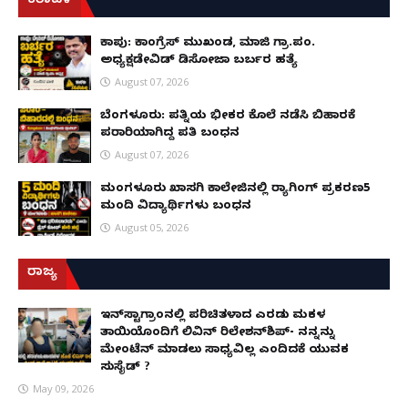
ಕರಾವಳಿ
ಕಾಪು: ಕಾಂಗ್ರೆಸ್ ಮುಖಂಡ, ಮಾಜಿ ಗ್ರಾ.ಪಂ.
ಅಧ್ಯಕ್ಷಡೇವಿಡ್ ಡಿಸೋಜಾ ಬರ್ಬರ ಹತ್ಯೆ
August 07, 2026
ಬೆಂಗಳೂರು: ಪತ್ನಿಯ ಭೀಕರ ಕೊಲೆ ನಡೆಸಿ ಬಿಹಾರಕ್ಕೆ
ಪರಾರಿಯಾಗಿದ್ದ ಪತಿ ಬಂಧನ
August 07, 2026
ಮಂಗಳೂರು ಖಾಸಗಿ ಕಾಲೇಜಿನಲ್ಲಿ ರ‌್ಯಾಗಿಂಗ್ ಪ್ರಕರಣ5
ಮಂದಿ ವಿದ್ಯಾರ್ಥಿಗಳು ಬಂಧನ
August 05, 2026
ರಾಜ್ಯ
ಇನ್​ಸ್ಟಾಗ್ರಾಂನಲ್ಲಿ ಪರಿಚಿತಳಾದ ಎರಡು ಮಕ್ಕಳ
ತಾಯಿಯೊಂದಿಗೆ ಲಿವಿನ್ ರಿಲೇಶನ್​ಶಿಪ್- ನನ್ನನ್ನು
ಮೇಂಟೆನ್ ಮಾಡಲು ಸಾಧ್ಯವಿಲ್ಲ ಎಂದಿದಕ್ಕೆ ಯುವಕ
ಸುಸೈಡ್ ?
May 09, 2026