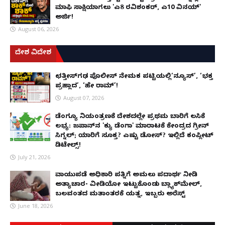
ಮಾಫಿ ಸಾಕ್ಷಿಯಾಗಲು 'ಎ8 ರವಿಶಂಕರ್, ಎ10 ವಿನಯ್'
ಅರ್ಜಿ!
August 06, 2026
ದೇಶ ವಿದೇಶ
ಛತ್ತೀಸ್‌ಗಢ ಪೊಲೀಸ್ ನೇಮಕ ಪಟ್ಟಿಯಲ್ಲಿ‘ನ್ಯೂಸ್’, ‘ಭಕ್ತ
ಪ್ರಹ್ಲಾದ’, ‘ಹೇ ರಾಮ್’!
August 07, 2026
ಡೆಂಗ್ಯೂ ನಿಯಂತ್ರಣಕ್ಕೆ ದೇಶದಲ್ಲೇ ಪ್ರಥಮ ಬಾರಿಗೆ ಲಸಿಕೆ
ಲಭ್ಯ: ಜಪಾನ್‌ನ 'ಕ್ಯು ಡೆಂಗಾ' ಮಾರಾಟಕ್ಕೆ ಕೇಂದ್ರದ ಗ್ರೀನ್
ಸಿಗ್ನಲ್; ಯಾರಿಗೆ ಸೂಕ್ತ? ಎಷ್ಟು ಡೋಸ್? ಇಲ್ಲಿದೆ ಕಂಪ್ಲೀಟ್
ಡಿಟೇಲ್ಸ್!
July 21, 2026
ವಾಯುಪಡೆ ಅಧಿಕಾರಿ ಪತ್ನಿಗೆ ಅಮಲು ಪದಾರ್ಥ ನೀಡಿ
ಅತ್ಯಾಚಾರ- ವೀಡಿಯೋ ಇಟ್ಟುಕೊಂಡು ಬ್ಲ್ಯಾಕ್‌ಮೇಲ್,
ಬಲವಂತದ ಮತಾಂತರಕ್ಕೆ ಯತ್ನ, ಇಬ್ಬರು ಅರೆಸ್ಟ್
June 18, 2026