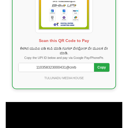
Scan this QR Code to Pay
ಕೆಳಗಿನ ಯುಪಿಐ ಐಡಿ ಕಾಪಿ ಮಾಡಿ ಗೂಗಲ್ ಪೇ/ಫೋನ್ ಪೇ ಮೂಲಕ ಪೇ
ಮಾಡಿ.
Copy the UPI ID below and pay via Google Pay/PhonePe.
Copy
TULUNADU MEDIA HOUSE