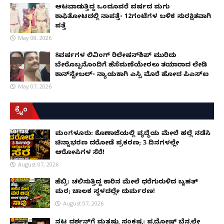
ಆಟವಾಡುತ್ತಿದ್ದ ಒಂದೂವರೆ ವರ್ಷದ ಮಗು
ಕಾಫಿತೋಟದಲ್ಲಿ ನಾಪತ್ತೆ- 12ಗಂಟೆಗಳ ಬಳಿಕ ಸುರಕ್ಷಿತವಾಗಿ
ಪತ್ತೆ
May 08, 2026
8ವರ್ಷಗಳ ಲಿವಿಂಗ್‌ ರಿಲೇಷನ್‌ಶಿಪ್ ಮುರಿದು
ಬೇರೊಬ್ಬನೊಂದಿಗೆ ಹೆಸೆಮಣೆಯೇರಲು ತಯಾರಾದ ಲೇಡಿ
ಕಾನ್‌ಸ್ಟೇಬಲ್- ನ್ಯಾಯಕ್ಕಾಗಿ ಎಸ್ಪಿ ಮೊರೆ ಹೋದ ಪಿಎಸ್ಐ
May 07, 2026
ಕ್ರೈಂ
ಮಂಗಳೂರು: ಕೊಣಾಜೆಯಲ್ಲಿ ವೃದ್ಧೆಯ ಮೇಲೆ ಹಲ್ಲೆ ನಡೆಸಿ
ಚಿನ್ನಾಭರಣ ದರೋಡೆ ಪ್ರಕರಣ; 3 ದಿನಗಳಲ್ಲೇ
ಆರೋಪಿಗಳ ಸೆರೆ!
August 07, 2026
ಹೆಬ್ರಿ: ಚಲಿಸುತ್ತಿದ್ದ ಕಾರಿನ ಮೇಲೆ ಧರೆಗುರುಳಿದ ಬೃಹತ್
ಮರ; ಚಾಲಕ ಸ್ಥಳದಲ್ಲೇ ದುರ್ಮರಣ!
August 07, 2026
ನಟ ದರ್ಶನ್‌ಗೆ ಮತ್ತಷ್ಟು ಸಂಕಷ್ಟ: ಪ್ರದೋಷ್ ಬೆನ್ನಲ್ಲೇ