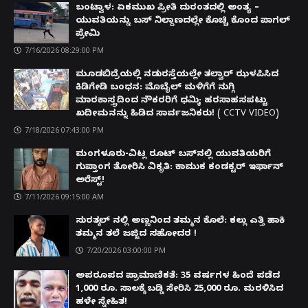
ಬಂಟ್ವಾಳ: ಏಕಮುಖ ಪ್ರೀತಿ ದುರಂತದಲ್ಲಿ ಅಂತ್ಯ –
ಯುವತಿಯನ್ನು ಬಸ್ ನಿಲ್ದಾಣದಲ್ಲೇ ಕೊಚ್ಚಿ ಕೊಂದ ಪಾಗಲ್
ಪ್ರೇಮಿ
7/16/2026 08:29:00 PM
ಮೂಡಬಿದ್ರೆಯಲ್ಲಿ ನಡುರಸ್ತೆಯಲ್ಲೇ ತಲ್ವಾರ್ ಝಳಪಿಸಿದ
ಕಿಡಿಗೇಡಿ ಬಂಧನ: ಮೊಬೈಲ್ ಮಳಿಗೆಗೆ ನುಗ್ಗಿ
ಮಾರಕಾಸ್ತ್ರದಿಂದ ನೌಕರರಿಗೆ ಧಮ್ಕಿ; ಹರಸಾಹಸಪಟ್ಟು
ಖದೀಮನನ್ನು ಹಿಡಿದ ಸಾರ್ವಜನಿಕರು! ( CCTV VIDEO)
7/18/2026 07:43:00 PM
ಮಂಗಳೂರು-ವಿಟ್ಲ ರೂಟ್ ಬಸ್‌ನಲ್ಲಿ ಯುವತಿಯರಿಗೆ
ಗುಪ್ತಾಂಗ ತೋರಿಸಿ ವಿಕೃತಿ: ಕಾಮುಕ ಕಂಡಕ್ಟರ್ ಇರ್ಫಾನ್
ಅರೆಸ್ಟ್!
7/11/2026 09:15:00 AM
ಸುರತ್ಕಲ್ ನಲ್ಲಿ ಅಣ್ಣನಿಂದ ತಮ್ಮನ ಕೊಲೆ: ಕಲ್ಲು ಎತ್ತಿ ಹಾಕಿ
ತಮ್ಮನ ತಲೆ ಜಜ್ಜಿದ ಸಹೋದರ !
7/20/2026 03:00:00 PM
ಅಪರೂಪದ ಪ್ರಾಮಾಣಿಕತೆ: 35 ವರ್ಷಗಳ ಹಿಂದೆ ಪಡೆದ
1,000 ರೂ. ಸಾಲಕ್ಕೆ ಬಡ್ಡಿ ಸೇರಿಸಿ 25,000 ರೂ. ಮರಳಿಸಿದ
ಹಳೇ ಸ್ನೇಹಿತ!