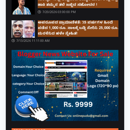
ಹಾಕಿ ತಮ್ಮನ ತಲೆ ಜಜ್ಜಿದ ಸಹೋದರ !
7/20/2026 03:00:00 PM
ಅಪರೂಪದ ಪ್ರಾಮಾಣಿಕತೆ: 35 ವರ್ಷಗಳ ಹಿಂದೆ
ಪಡೆದ 1,000 ರೂ. ಸಾಲಕ್ಕೆ ಬಡ್ಡಿ ಸೇರಿಸಿ 25,000 ರೂ.
ಮರಳಿಸಿದ ಹಳೇ ಸ್ನೇಹಿತ!
7/13/2026 11:11:00 AM