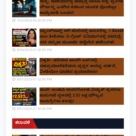
ಸುಳ್ಯ: ಕಾಣೆಯಾಗಿದ್ದ ಅಪ್ರಾಪ್ತ ಬಾಲಕಿ ಪತ್ತೆ; ಲೈಂಗಿಕ
ದೌರ್ಜನ್ಯ ಎಸಗಿದ ಕಡಬದ ಯುವಕ ಪೋಕ್ಸೋ
ಕಾಯ್ದೆಯಡಿ ಬಂಧನ!
7/23/2026 09:30:00 PM
ಬ್ಯಾಂಕ್‌ರಾಪ್ಟ್‌ ಆಗಿ ಜೇಬಿನಲ್ಲಿ ಕಾಸಿರಲಿಲ್ಲ, ₹1 ಕೋಟಿ
ಸಾಲ ತೀರಿಸಲು 'ಸಿ-ಗ್ರೇಡ್' ಸಿನಿಮಾಗಳಲ್ಲಿ ನಟಿಸಿದ್ದೆ:
ನಟಿ ಸುಸ್ಮಿತಾ ಮುಖರ್ಜಿ ಕಣ್ಣೀರಿನ ಹಣೆಬರಹ!
8/06/2026 01:42:00 PM
ವಿಕೃತಿ!: ಚಲಿಸುವ ಖಾಸಗಿ ಬಸ್‌ನಲ್ಲಿ
ಸಹಪ್ರಯಾಣಿಕರೆದುರು ವೃದ್ಧನ ಅಸಭ್ಯ ವರ್ತನೆ,
ವೀಡಿಯೋ ಮಾಡಿದ ಪ್ರಯಾಣಿಕರು!
8/01/2026 07:52:00 PM
ಮುಲ್ಕಿ: ಉಡುಪಿ-ಕಾಸರಗೋಡು ವಿದ್ಯುತ್ ಪ್ರಸರಣ
ಕಾಮಗಾರಿ ಸ್ಥಳದಲ್ಲಿ ₹2.53 ಲಕ್ಷ ಮೌಲ್ಯದ
ಸಾಮಗ್ರಿಗಳು ಕಳವು!
8/01/2026 07:30:00 PM
ಕರಾವಳಿ