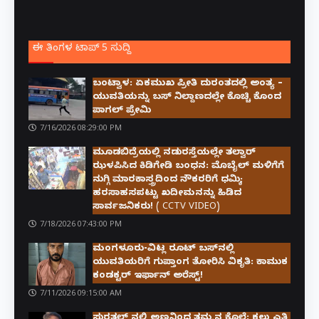
ಈ ತಿಂಗಳ ಟಾಪ್ 5 ಸುದ್ದಿ
ಬಂಟ್ವಾಳ: ಏಕಮುಖ ಪ್ರೀತಿ ದುರಂತದಲ್ಲಿ ಅಂತ್ಯ –
ಯುವತಿಯನ್ನು ಬಸ್ ನಿಲ್ದಾಣದಲ್ಲೇ ಕೊಚ್ಚಿ ಕೊಂದ
ಪಾಗಲ್ ಪ್ರೇಮಿ
7/16/2026 08:29:00 PM
ಮೂಡಬಿದ್ರೆಯಲ್ಲಿ ನಡುರಸ್ತೆಯಲ್ಲೇ ತಲ್ವಾರ್
ಝಳಪಿಸಿದ ಕಿಡಿಗೇಡಿ ಬಂಧನ: ಮೊಬೈಲ್ ಮಳಿಗೆಗೆ
ನುಗ್ಗಿ ಮಾರಕಾಸ್ತ್ರದಿಂದ ನೌಕರರಿಗೆ ಧಮ್ಕಿ;
ಹರಸಾಹಸಪಟ್ಟು ಖದೀಮನನ್ನು ಹಿಡಿದ
ಸಾರ್ವಜನಿಕರು! ( CCTV VIDEO)
7/18/2026 07:43:00 PM
ಮಂಗಳೂರು-ವಿಟ್ಲ ರೂಟ್ ಬಸ್‌ನಲ್ಲಿ
ಯುವತಿಯರಿಗೆ ಗುಪ್ತಾಂಗ ತೋರಿಸಿ ವಿಕೃತಿ: ಕಾಮುಕ
ಕಂಡಕ್ಟರ್ ಇರ್ಫಾನ್ ಅರೆಸ್ಟ್!
7/11/2026 09:15:00 AM
ಸುರತ್ಕಲ್ ನಲ್ಲಿ ಅಣ್ಣನಿಂದ ತಮ್ಮನ ಕೊಲೆ: ಕಲ್ಲು ಎತ್ತಿ