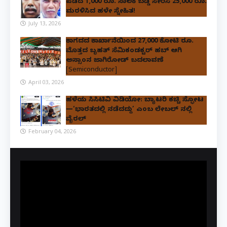
ಪಡೆದ 1,000 ರೂ. ಸಾಲಕ್ಕೆ ಬಡ್ಡಿ ಸೇರಿಸಿ 25,000 ರೂ.
ಮರಳಿಸಿದ ಹಳೇ ಸ್ನೇಹಿತ!
July 13, 2026
ಕಾಗದದ ಕಾರ್ಖಾನೆಯಿಂದ 27,000 ಕೋಟಿ ರೂ.
ಮೊತ್ತದ ಬೃಹತ್ ಸೆಮಿಕಂಡಕ್ಟರ್ ಹಬ್ ಆಗಿ
ಅಸ್ಸಾಂನ ಜಾಗಿರೋಡ್ ಬದಲಾವಣೆ
[Semiconductor]
April 03, 2026
ಹಳೆಯ ಸಿಸಿಟಿವಿ ವಿಡಿಯೋ: ಬ್ಯಾಟರಿ ಕಚ್ಚಿ ಸ್ಫೋಟ
—‘ಭಾರತದಲ್ಲಿ ನಡೆದದ್ದು’ ಎಂಬ ಲೇಬಲ್ ನಲ್ಲಿ
ವೈರಲ್
February 04, 2026