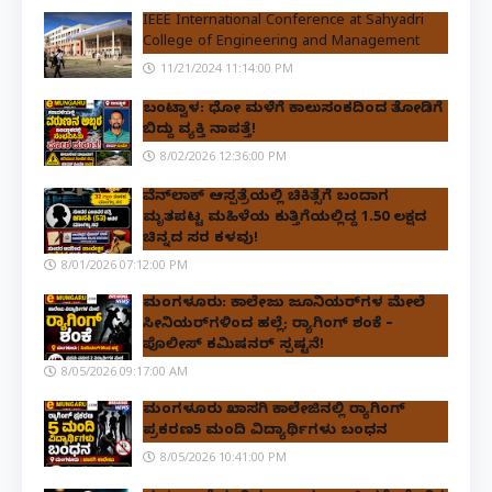
IEEE International Conference at Sahyadri
College of Engineering and Management
11/21/2024 11:14:00 PM
ಬಂಟ್ವಾಳ: ಧೋ ಮಳೆಗೆ ಕಾಲುಸಂಕದಿಂದ ತೋಡಿಗೆ
ಬಿದ್ದು ವ್ಯಕ್ತಿ ನಾಪತ್ತೆ!
8/02/2026 12:36:00 PM
ವೆನ್‌ಲಾಕ್ ಆಸ್ಪತ್ರೆಯಲ್ಲಿ ಚಿಕಿತ್ಸೆಗೆ ಬಂದಾಗ
ಮೃತಪಟ್ಟ ಮಹಿಳೆಯ ಕುತ್ತಿಗೆಯಲ್ಲಿದ್ದ ₹1.50 ಲಕ್ಷದ
ಚಿನ್ನದ ಸರ ಕಳವು!
8/01/2026 07:12:00 PM
ಮಂಗಳೂರು: ಕಾಲೇಜು ಜೂನಿಯರ್‌ಗಳ ಮೇಲೆ
ಸೀನಿಯರ್‌ಗಳಿಂದ ಹಲ್ಲೆ; ರ‌್ಯಾಗಿಂಗ್ ಶಂಕೆ –
ಪೊಲೀಸ್ ಕಮಿಷನರ್ ಸ್ಪಷ್ಟನೆ!
8/05/2026 09:17:00 AM
ಮಂಗಳೂರು ಖಾಸಗಿ ಕಾಲೇಜಿನಲ್ಲಿ ರ‌್ಯಾಗಿಂಗ್
ಪ್ರಕರಣ5 ಮಂದಿ ವಿದ್ಯಾರ್ಥಿಗಳು ಬಂಧನ
8/05/2026 10:41:00 PM