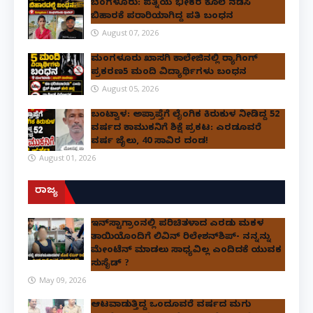
ಬೆಂಗಳೂರು: ಪತ್ನಿಯ ಭೀಕರ ಕೊಲೆ ನಡೆಸಿ
ಬಿಹಾರಕ್ಕೆ ಪರಾರಿಯಾಗಿದ್ದ ಪತಿ ಬಂಧನ
August 07, 2026
ಮಂಗಳೂರು ಖಾಸಗಿ ಕಾಲೇಜಿನಲ್ಲಿ ರ‌್ಯಾಗಿಂಗ್
ಪ್ರಕರಣ5 ಮಂದಿ ವಿದ್ಯಾರ್ಥಿಗಳು ಬಂಧನ
August 05, 2026
ಬಂಟ್ವಾಳ: ಅಪ್ರಾಪ್ತೆಗೆ ಲೈಂಗಿಕ ಕಿರುಕುಳ ನೀಡಿದ್ದ 52
ವರ್ಷದ ಕಾಮುಕನಿಗೆ ಶಿಕ್ಷೆ ಪ್ರಕಟ: ಎರಡೂವರೆ
ವರ್ಷ ಜೈಲು, ₹40 ಸಾವಿರ ದಂಡ!
August 01, 2026
ರಾಜ್ಯ
ಇನ್​ಸ್ಟಾಗ್ರಾಂನಲ್ಲಿ ಪರಿಚಿತಳಾದ ಎರಡು ಮಕ್ಕಳ
ತಾಯಿಯೊಂದಿಗೆ ಲಿವಿನ್ ರಿಲೇಶನ್​ಶಿಪ್- ನನ್ನನ್ನು
ಮೇಂಟೆನ್ ಮಾಡಲು ಸಾಧ್ಯವಿಲ್ಲ ಎಂದಿದಕ್ಕೆ ಯುವಕ
ಸುಸೈಡ್ ?
May 09, 2026
ಆಟವಾಡುತ್ತಿದ್ದ ಒಂದೂವರೆ ವರ್ಷದ ಮಗು