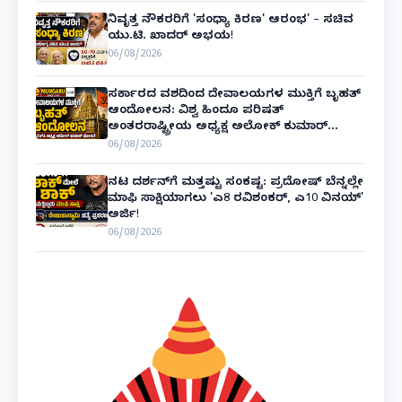
ನಿವೃತ್ತ ನೌಕರರಿಗೆ 'ಸಂಧ್ಯಾ ಕಿರಣ' ಆರಂಭ' – ಸಚಿವ
ಯು.ಟಿ. ಖಾದರ್ ಅಭಯ!
06/08/2026
ಸರ್ಕಾರದ ವಶದಿಂದ ದೇವಾಲಯಗಳ ಮುಕ್ತಿಗೆ ಬೃಹತ್
ಆಂದೋಲನ: ವಿಶ್ವ ಹಿಂದೂ ಪರಿಷತ್
ಅಂತರರಾಷ್ಟ್ರೀಯ ಅಧ್ಯಕ್ಷ ಅಲೋಕ್ ಕುಮಾರ್
ಘೋಷಣೆ!
06/08/2026
ನಟ ದರ್ಶನ್‌ಗೆ ಮತ್ತಷ್ಟು ಸಂಕಷ್ಟ: ಪ್ರದೋಷ್ ಬೆನ್ನಲ್ಲೇ
ಮಾಫಿ ಸಾಕ್ಷಿಯಾಗಲು 'ಎ8 ರವಿಶಂಕರ್, ಎ10 ವಿನಯ್'
ಅರ್ಜಿ!
06/08/2026