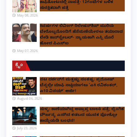
ಕಾಫಿತೋಟದಲ್ಲಿ ನಾಪತ್ತೆ- 12ಗಂಟೆಗಳ ಬಳಿಕ
ಸುರಕ್ಷಿತವಾಗಿ ಪತ್ತೆ
May 08, 2026
8ವರ್ಷಗಳ ಲಿವಿಂಗ್‌ ರಿಲೇಷನ್‌ಶಿಪ್ ಮುರಿದು
ಬೇರೊಬ್ಬನೊಂದಿಗೆ ಹೆಸೆಮಣೆಯೇರಲು ತಯಾರಾದ
ಲೇಡಿ ಕಾನ್‌ಸ್ಟೇಬಲ್- ನ್ಯಾಯಕ್ಕಾಗಿ ಎಸ್ಪಿ ಮೊರೆ
ಹೋದ ಪಿಎಸ್ಐ
May 07, 2026
ಕ್ರೈಂ
ನಟ ದರ್ಶನ್‌ಗೆ ಮತ್ತಷ್ಟು ಸಂಕಷ್ಟ: ಪ್ರದೋಷ್
ಬೆನ್ನಲ್ಲೇ ಮಾಫಿ ಸಾಕ್ಷಿಯಾಗಲು 'ಎ8 ರವಿಶಂಕರ್,
ಎ10 ವಿನಯ್' ಅರ್ಜಿ!
August 06, 2026
ಸುಳ್ಯ: ಕಾಣೆಯಾಗಿದ್ದ ಅಪ್ರಾಪ್ತ ಬಾಲಕಿ ಪತ್ತೆ; ಲೈಂಗಿಕ
ದೌರ್ಜನ್ಯ ಎಸಗಿದ ಕಡಬದ ಯುವಕ ಪೋಕ್ಸೋ
ಕಾಯ್ದೆಯಡಿ ಬಂಧನ!
July 23, 2026