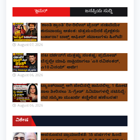
ಗ್ಲಾಮರ್
ಜನಪ್ರಿಯ ಸುದ್ದಿ
'ಶಾಂತಿ ಕ್ರಾಂತಿ' ರೀ-ರಿಲೀಸ್ ಟ್ರೆಂಡ್ ನಡುವೆಯೇ
ಶುರುವಾಯ್ತು ಆತಂಕ: ಚಿತ್ರಮಂದಿರಕ್ಕೆ ಪ್ರೇಕ್ಷಕರು
ಬರ್ತಾರಾ? ಬಾಕ್ಸ್ ಆಫೀಸ್ ಸವಾಲುಗಳು ಹೀಗಿವೆ!
August 07, 2026
ನಟ ದರ್ಶನ್‌ಗೆ ಮತ್ತಷ್ಟು ಸಂಕಷ್ಟ: ಪ್ರದೋಷ್
ಬೆನ್ನಲ್ಲೇ ಮಾಫಿ ಸಾಕ್ಷಿಯಾಗಲು 'ಎ8 ರವಿಶಂಕರ್,
ಎ10 ವಿನಯ್' ಅರ್ಜಿ!
August 06, 2026
ಬ್ಯಾಂಕ್‌ರಾಪ್ಟ್‌ ಆಗಿ ಜೇಬಿನಲ್ಲಿ ಕಾಸಿರಲಿಲ್ಲ, ₹1 ಕೋಟಿ
ಸಾಲ ತೀರಿಸಲು 'ಸಿ-ಗ್ರೇಡ್' ಸಿನಿಮಾಗಳಲ್ಲಿ ನಟಿಸಿದ್ದೆ:
ನಟಿ ಸುಸ್ಮಿತಾ ಮುಖರ್ಜಿ ಕಣ್ಣೀರಿನ ಹಣೆಬರಹ!
August 06, 2026
ವಿಶೇಷ
ಅಪರೂಪದ ಪ್ರಾಮಾಣಿಕತೆ: 35 ವರ್ಷಗಳ ಹಿಂದೆ