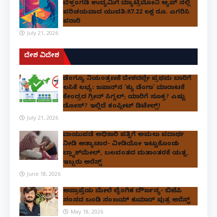
ಬೆಳ್ತಂಗಡಿ ಉದ್ಯಮಿಗೆ ಮ್ಯಾಟ್ರಿಮೋನಿ ಆ್ಯಪ್ ನಲ್ಲಿ
ಪರಿಚಯವಾದ ಯುವತಿ:87.22 ಲಕ್ಷ ರೂ. ಎಗರಿಸಿ
ಪರಾರಿ
July 21, 2026
ದೇಶ ವಿದೇಶ
ಡೆಂಗ್ಯೂ ನಿಯಂತ್ರಣಕ್ಕೆ ದೇಶದಲ್ಲೇ ಪ್ರಥಮ ಬಾರಿಗೆ
ಲಸಿಕೆ ಲಭ್ಯ: ಜಪಾನ್‌ನ 'ಕ್ಯು ಡೆಂಗಾ' ಮಾರಾಟಕ್ಕೆ
ಕೇಂದ್ರದ ಗ್ರೀನ್ ಸಿಗ್ನಲ್; ಯಾರಿಗೆ ಸೂಕ್ತ? ಎಷ್ಟು
ಡೋಸ್? ಇಲ್ಲಿದೆ ಕಂಪ್ಲೀಟ್ ಡಿಟೇಲ್ಸ್!
July 21, 2026
ವಾಯುಪಡೆ ಅಧಿಕಾರಿ ಪತ್ನಿಗೆ ಅಮಲು ಪದಾರ್ಥ
ನೀಡಿ ಅತ್ಯಾಚಾರ- ವೀಡಿಯೋ ಇಟ್ಟುಕೊಂಡು
ಬ್ಲ್ಯಾಕ್‌ಮೇಲ್, ಬಲವಂತದ ಮತಾಂತರಕ್ಕೆ ಯತ್ನ,
ಇಬ್ಬರು ಅರೆಸ್ಟ್
June 18, 2026
ಅಪ್ರಾಪ್ತೆಯ ಮೇಲೆ ಲೈಂಗಿಕ ದೌರ್ಜನ್ಯ- ಬಿಜೆಪಿ
ಸಂಸದ ಬಂಡಿ ಸಂಜಯ್ ಕುಮಾರ್ ಪುತ್ರ ಅರೆಸ್ಟ್
May 18, 2026