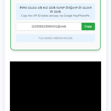
ಕೆಳಗಿನ ಯುಪಿಐ ಐಡಿ ಕಾಪಿ ಮಾಡಿ ಗೂಗಲ್ ಪೇ/ಫೋನ್ ಪೇ ಮೂಲಕ
ಪೇ ಮಾಡಿ.
Copy the UPI ID below and pay via Google Pay/PhonePe.
Copy
TULUNADU MEDIA HOUSE