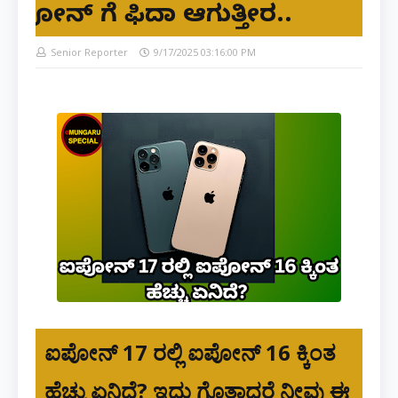
ಪೋನ್ ಗೆ ಫಿದಾ ಆಗುತ್ತೀರ..
Senior Reporter
9/17/2025 03:16:00 PM
ಐಪೋನ್ 17 ರಲ್ಲಿ ಐಪೋನ್ 16 ಕ್ಕಿಂತ
ಹೆಚ್ಚು ಏನಿದೆ? ಇದು ಗೊತ್ತಾದರೆ ನೀವು ಈ