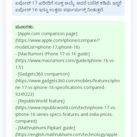
ಐಪೋನ್ 17 ಖರೀದಿಗೆ ಸೂಕ್ತ ಆಯ್ಕೆ. ಆದರೆ ಬಜೆಟ್ ಕಡಿಮೆ ಇದ್ದರೆ
ಐಪೋನ್ 16 ಇನ್ನೂ ಉತ್ತಮ ಪರ್ಫಾರ್ಮನ್ಸ್ ನೀಡುತ್ತದೆ.
ಮೂಲಗಳು:
- [Apple.com comparison page]
(https://www.apple.com/iphone/compare/?
modelList=iphone-17,iphone-16)
- [MacRumors iPhone 17 vs 16 guide]
(https://www.macrumors.com/guide/iphone-16-vs-
17/)
- [Gadgets360 comparison]
(https://www.gadgets360.com/mobiles/features/ipho
ne-17-vs-iphone-16-specifications-compared-
9249223)
- [RepublicWorld feature]
(https://www.republicworld.com/tech/iphone-17-vs-
iphone-16-series-specs-features-and-india-prices-
compared)
- [Mathrubhumi Flipkart guide]
(https://english.mathrubhumi.com/technology/apple-