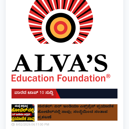
ವಾರದ ಟಾಪ್ 10 ಸುದ್ದಿ
ಸುರತ್ಕಲ್: ಏರ್ ಇಂಡಿಯಾ ಎಕ್ಸ್‌ಪ್ರೆಸ್ ಪ್ರಯಾಣಿಕ
ಹೋಟೆಲ್‌ನಲ್ಲಿ ಸಾವು; ಸಂಸ್ಥೆಯಿಂದ ಸಂತಾಪ
ಪ್ರಕಟಣೆ
8/02/2026 06:11:00 PM