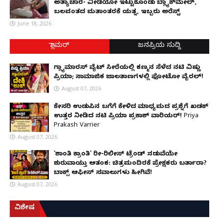
ಅತ್ಯಾಚಾರ- ವೀಡಿಯೋ ಇಟ್ಟುಕೊಂಡು ಬ್ಲ್ಯಾಕ್‌ಮೇಲ್,
ಬಲವಂತದ ಮತಾಂತರಕ್ಕೆ ಯತ್ನ, ಇಬ್ಬರು ಅರೆಸ್ಟ್
June 18, 2026
ಗ್ಲಾಮರ್
ಜನಪ್ರಿಯ ಸುದ್ದಿ
ಗ್ಲ್ಯಾಮಾರಸ್ ವೈಟ್‌ ಸೀರೆಯಲ್ಲಿ ಕಣ್ಮನ ಸೆಳೆದ ನಟಿ ವಿಷ್ಣು
ಪ್ರಿಯಾ; ಸಾಮಾಜಿಕ ಜಾಲತಾಣಗಳಲ್ಲಿ ಫೋಟೋ ವೈರಲ್!
August 07, 2026
ಕೇಸರಿ ಉಡುಪಿನ ಬಗೆಗೆ ಕೇಳಿದ ಮಾಧ್ಯಮದ ಪ್ರಶ್ನೆಗೆ ಖಡಕ್
ಉತ್ತರ ನೀಡಿದ ನಟಿ ಪ್ರಿಯಾ ಪ್ರಕಾಶ್ ವಾರಿಯರ್! Priya
Prakash Varrier
August 07, 2026
'ಶಾಂತಿ ಕ್ರಾಂತಿ' ರೀ-ರಿಲೀಸ್ ಟ್ರೆಂಡ್ ನಡುವೆಯೇ
ಶುರುವಾಯ್ತು ಆತಂಕ: ಚಿತ್ರಮಂದಿರಕ್ಕೆ ಪ್ರೇಕ್ಷಕರು ಬರ್ತಾರಾ?
ಬಾಕ್ಸ್ ಆಫೀಸ್ ಸವಾಲುಗಳು ಹೀಗಿವೆ!
August 07, 2026
ವಿಶೇಷ