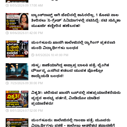
8/05/2026 09:17:00 AM
ಬ್ಯಾಂಕ್‌ರಾಪ್ಟ್‌ ಆಗಿ ಜೇಬಿನಲ್ಲಿ ಕಾಸಿರಲಿಲ್ಲ, ₹1 ಕೋಟಿ ಸಾಲ
ತೀರಿಸಲು 'ಸಿ-ಗ್ರೇಡ್' ಸಿನಿಮಾಗಳಲ್ಲಿ ನಟಿಸಿದ್ದೆ: ನಟಿ ಸುಸ್ಮಿತಾ
ಮುಖರ್ಜಿ ಕಣ್ಣೀರಿನ ಹಣೆಬರಹ!
8/06/2026 01:42:00 PM
ಮಂಗಳೂರು ಖಾಸಗಿ ಕಾಲೇಜಿನಲ್ಲಿ ರ‌್ಯಾಗಿಂಗ್ ಪ್ರಕರಣ5
ಮಂದಿ ವಿದ್ಯಾರ್ಥಿಗಳು ಬಂಧನ
8/05/2026 10:41:00 PM
ಸುಳ್ಯ: ಕಾಣೆಯಾಗಿದ್ದ ಅಪ್ರಾಪ್ತ ಬಾಲಕಿ ಪತ್ತೆ; ಲೈಂಗಿಕ
ದೌರ್ಜನ್ಯ ಎಸಗಿದ ಕಡಬದ ಯುವಕ ಪೋಕ್ಸೋ
ಕಾಯ್ದೆಯಡಿ ಬಂಧನ!
7/23/2026 09:30:00 PM
ವಿಕೃತಿ!: ಚಲಿಸುವ ಖಾಸಗಿ ಬಸ್‌ನಲ್ಲಿ ಸಹಪ್ರಯಾಣಿಕರೆದುರು
ವೃದ್ಧನ ಅಸಭ್ಯ ವರ್ತನೆ, ವೀಡಿಯೋ ಮಾಡಿದ
ಪ್ರಯಾಣಿಕರು!
8/01/2026 07:52:00 PM
ಮಂಗಳೂರು: ಕಾಲೇಜಿನಲ್ಲಿ ಗಾಂಜಾ ಪತ್ತೆ; ಮೂವರು
ವಿದ್ಯಾರ್ಥಿಗಳು ವಶಕ್ಕೆ – ಕಾಲೇಜು ಆಡಳಿತದ ತಪಾಸಣೆಗೆ