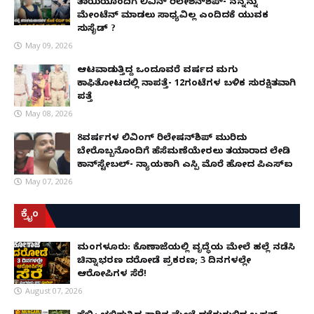
ತಾಯಿಯೊಂದಿಗೆ ಲಿವಿನ್ ರಿಲೇಶನ್​ಶಿಪ್- ನನ್ನನ್ನು
ಮೇಂಟೆನ್ ಮಾಡಲು ಸಾಧ್ಯವಿಲ್ಲ ಎಂದಿದಕ್ಕೆ ಯುವಕ
ಸುಸೈಡ್ ?
May 09, 2026
ಆಟವಾಡುತ್ತಿದ್ದ ಒಂದೂವರೆ ವರ್ಷದ ಮಗು
ಕಾಫಿತೋಟದಲ್ಲಿ ನಾಪತ್ತೆ- 12ಗಂಟೆಗಳ ಬಳಿಕ ಸುರಕ್ಷಿತವಾಗಿ
ಪತ್ತೆ
May 08, 2026
8ವರ್ಷಗಳ ಲಿವಿಂಗ್‌ ರಿಲೇಷನ್‌ಶಿಪ್ ಮುರಿದು
ಬೇರೊಬ್ಬನೊಂದಿಗೆ ಹೆಸೆಮಣೆಯೇರಲು ತಯಾರಾದ ಲೇಡಿ
ಕಾನ್‌ಸ್ಟೇಬಲ್- ನ್ಯಾಯಕ್ಕಾಗಿ ಎಸ್ಪಿ ಮೊರೆ ಹೋದ ಪಿಎಸ್ಐ
May 07, 2026
ಕ್ರೈಂ
ಮಂಗಳೂರು: ಕೊಣಾಜೆಯಲ್ಲಿ ವೃದ್ಧೆಯ ಮೇಲೆ ಹಲ್ಲೆ ನಡೆಸಿ
ಚಿನ್ನಾಭರಣ ದರೋಡೆ ಪ್ರಕರಣ; 3 ದಿನಗಳಲ್ಲೇ
ಆರೋಪಿಗಳ ಸೆರೆ!
August 07, 2026