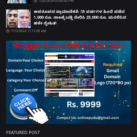
7/20/2026 03:00:00 PM
ಅಪರೂಪದ ಪ್ರಾಮಾಣಿಕತೆ: 35 ವರ್ಷಗಳ ಹಿಂದೆ ಪಡೆದ
1,000 ರೂ. ಸಾಲಕ್ಕೆ ಬಡ್ಡಿ ಸೇರಿಸಿ 25,000 ರೂ. ಮರಳಿಸಿದ
ಹಳೇ ಸ್ನೇಹಿತ!
7/13/2026 11:11:00 AM
FEATURED POST