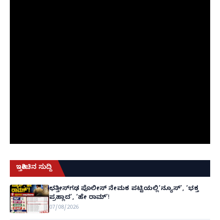
ಇತ್ತೀಚಿನ ಸುದ್ದಿ
ಛತ್ತೀಸ್‌ಗಢ ಪೊಲೀಸ್ ನೇಮಕ ಪಟ್ಟಿಯಲ್ಲಿ‘ನ್ಯೂಸ್’, ‘ಭಕ್ತ
ಪ್ರಹ್ಲಾದ’, ‘ಹೇ ರಾಮ್’!
07/08/2026