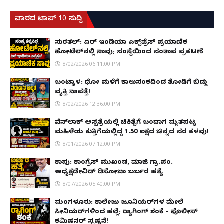
ವಾರದ ಟಾಪ್ 10 ಸುದ್ದಿ
ಸುರತ್ಕಲ್: ಏರ್ ಇಂಡಿಯಾ ಎಕ್ಸ್‌ಪ್ರೆಸ್ ಪ್ರಯಾಣಿಕ
ಹೋಟೆಲ್‌ನಲ್ಲಿ ಸಾವು; ಸಂಸ್ಥೆಯಿಂದ ಸಂತಾಪ ಪ್ರಕಟಣೆ
8/02/2026 06:11:00 PM
ಬಂಟ್ವಾಳ: ಧೋ ಮಳೆಗೆ ಕಾಲುಸಂಕದಿಂದ ತೋಡಿಗೆ ಬಿದ್ದು
ವ್ಯಕ್ತಿ ನಾಪತ್ತೆ!
8/02/2026 12:36:00 PM
ವೆನ್‌ಲಾಕ್ ಆಸ್ಪತ್ರೆಯಲ್ಲಿ ಚಿಕಿತ್ಸೆಗೆ ಬಂದಾಗ ಮೃತಪಟ್ಟ
ಮಹಿಳೆಯ ಕುತ್ತಿಗೆಯಲ್ಲಿದ್ದ ₹1.50 ಲಕ್ಷದ ಚಿನ್ನದ ಸರ ಕಳವು!
8/01/2026 07:12:00 PM
ಕಾಪು: ಕಾಂಗ್ರೆಸ್ ಮುಖಂಡ, ಮಾಜಿ ಗ್ರಾ.ಪಂ.
ಅಧ್ಯಕ್ಷಡೇವಿಡ್ ಡಿಸೋಜಾ ಬರ್ಬರ ಹತ್ಯೆ
8/07/2026 05:40:00 PM
ಮಂಗಳೂರು: ಕಾಲೇಜು ಜೂನಿಯರ್‌ಗಳ ಮೇಲೆ
ಸೀನಿಯರ್‌ಗಳಿಂದ ಹಲ್ಲೆ; ರ‌್ಯಾಗಿಂಗ್ ಶಂಕೆ – ಪೊಲೀಸ್
ಕಮಿಷನರ್ ಸ್ಪಷ್ಟನೆ!