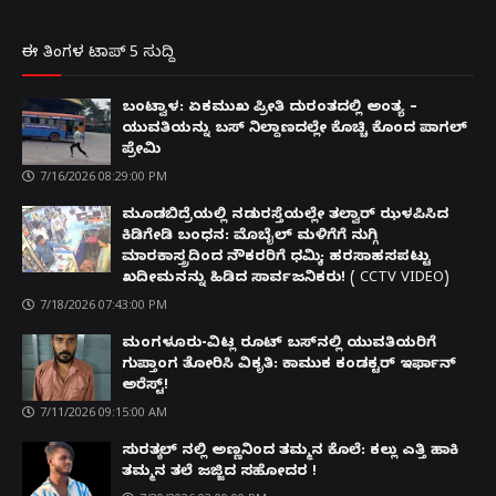
ಈ ತಿಂಗಳ ಟಾಪ್ 5 ಸುದ್ದಿ
ಬಂಟ್ವಾಳ: ಏಕಮುಖ ಪ್ರೀತಿ ದುರಂತದಲ್ಲಿ ಅಂತ್ಯ –
ಯುವತಿಯನ್ನು ಬಸ್ ನಿಲ್ದಾಣದಲ್ಲೇ ಕೊಚ್ಚಿ ಕೊಂದ ಪಾಗಲ್
ಪ್ರೇಮಿ
7/16/2026 08:29:00 PM
ಮೂಡಬಿದ್ರೆಯಲ್ಲಿ ನಡುರಸ್ತೆಯಲ್ಲೇ ತಲ್ವಾರ್ ಝಳಪಿಸಿದ
ಕಿಡಿಗೇಡಿ ಬಂಧನ: ಮೊಬೈಲ್ ಮಳಿಗೆಗೆ ನುಗ್ಗಿ
ಮಾರಕಾಸ್ತ್ರದಿಂದ ನೌಕರರಿಗೆ ಧಮ್ಕಿ; ಹರಸಾಹಸಪಟ್ಟು
ಖದೀಮನನ್ನು ಹಿಡಿದ ಸಾರ್ವಜನಿಕರು! ( CCTV VIDEO)
7/18/2026 07:43:00 PM
ಮಂಗಳೂರು-ವಿಟ್ಲ ರೂಟ್ ಬಸ್‌ನಲ್ಲಿ ಯುವತಿಯರಿಗೆ
ಗುಪ್ತಾಂಗ ತೋರಿಸಿ ವಿಕೃತಿ: ಕಾಮುಕ ಕಂಡಕ್ಟರ್ ಇರ್ಫಾನ್
ಅರೆಸ್ಟ್!
7/11/2026 09:15:00 AM
ಸುರತ್ಕಲ್ ನಲ್ಲಿ ಅಣ್ಣನಿಂದ ತಮ್ಮನ ಕೊಲೆ: ಕಲ್ಲು ಎತ್ತಿ ಹಾಕಿ
ತಮ್ಮನ ತಲೆ ಜಜ್ಜಿದ ಸಹೋದರ !