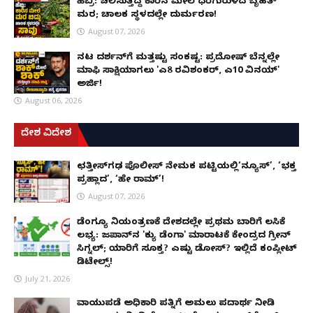
ಹೆಬ್ರಿ: ಚಲಿಸುತ್ತಿದ್ದ ಕಾರಿನ ಮೇಲೆ ಧರೆಗುರುಳಿದ ಬೃಹತ್
ಮರ; ಚಾಲಕ ಸ್ಥಳದಲ್ಲೇ ದುರ್ಮರಣ!
August 07, 2026
ನಟ ದರ್ಶನ್‌ಗೆ ಮತ್ತಷ್ಟು ಸಂಕಷ್ಟ: ಪ್ರದೋಷ್ ಬೆನ್ನಲ್ಲೇ
ಮಾಫಿ ಸಾಕ್ಷಿಯಾಗಲು 'ಎ8 ರವಿಶಂಕರ್, ಎ10 ವಿನಯ್'
ಅರ್ಜಿ!
August 06, 2026
ದೇಶ ವಿದೇಶ
ಛತ್ತೀಸ್‌ಗಢ ಪೊಲೀಸ್ ನೇಮಕ ಪಟ್ಟಿಯಲ್ಲಿ‘ನ್ಯೂಸ್’, ‘ಭಕ್ತ
ಪ್ರಹ್ಲಾದ’, ‘ಹೇ ರಾಮ್’!
August 07, 2026
ಡೆಂಗ್ಯೂ ನಿಯಂತ್ರಣಕ್ಕೆ ದೇಶದಲ್ಲೇ ಪ್ರಥಮ ಬಾರಿಗೆ ಲಸಿಕೆ
ಲಭ್ಯ: ಜಪಾನ್‌ನ 'ಕ್ಯು ಡೆಂಗಾ' ಮಾರಾಟಕ್ಕೆ ಕೇಂದ್ರದ ಗ್ರೀನ್
ಸಿಗ್ನಲ್; ಯಾರಿಗೆ ಸೂಕ್ತ? ಎಷ್ಟು ಡೋಸ್? ಇಲ್ಲಿದೆ ಕಂಪ್ಲೀಟ್
ಡಿಟೇಲ್ಸ್!
July 21, 2026
ವಾಯುಪಡೆ ಅಧಿಕಾರಿ ಪತ್ನಿಗೆ ಅಮಲು ಪದಾರ್ಥ ನೀಡಿ