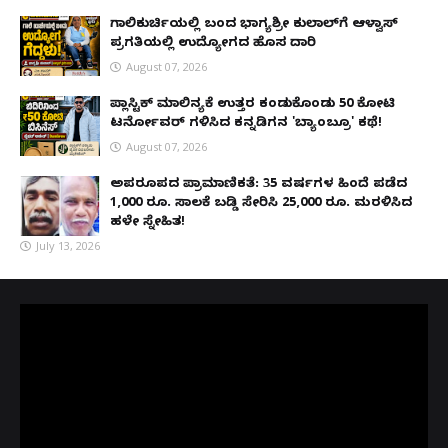
ಗಾಲಿಕುರ್ಚಿಯಲ್ಲಿ ಬಂದ ಭಾಗ್ಯಶ್ರೀ ಕುಲಾಲ್‌ಗೆ ಆಳ್ವಾಸ್
ಪ್ರಗತಿಯಲ್ಲಿ ಉದ್ಯೋಗದ ಹೊಸ ದಾರಿ
August 07, 2026
ಪ್ಲಾಸ್ಟಿಕ್ ಮಾಲಿನ್ಯಕ್ಕೆ ಉತ್ತರ ಕಂಡುಕೊಂಡು ₹50 ಕೋಟಿ
ಟರ್ನೋವರ್ ಗಳಿಸಿದ ಕನ್ನಡಿಗನ 'ಬ್ಯಾಂಬ್ರೂ' ಕಥೆ!
August 07, 2026
ಅಪರೂಪದ ಪ್ರಾಮಾಣಿಕತೆ: 35 ವರ್ಷಗಳ ಹಿಂದೆ ಪಡೆದ
1,000 ರೂ. ಸಾಲಕ್ಕೆ ಬಡ್ಡಿ ಸೇರಿಸಿ 25,000 ರೂ. ಮರಳಿಸಿದ
ಹಳೇ ಸ್ನೇಹಿತ!
July 13, 2026