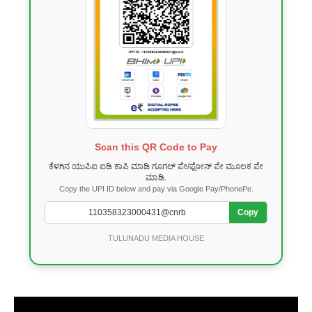
Scan this QR Code to Pay
ಕೆಳಗಿನ ಯುಪಿಐ ಐಡಿ ಕಾಪಿ ಮಾಡಿ ಗೂಗಲ್ ಪೇ/ಫೋನ್ ಪೇ ಮೂಲಕ ಪೇ
ಮಾಡಿ.
Copy the UPI ID below and pay via Google Pay/PhonePe.
Copy
TULUNADU MEDIA HOUSE