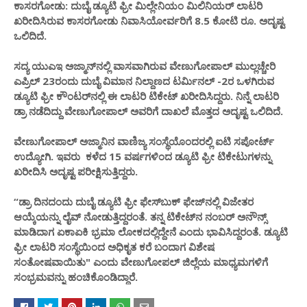
ಕಾಸರಗೋಡು: ದುಬೈ ಡ್ಯೂಟಿ ಫ್ರೀ ಮಿಲ್ಲೇನಿಯಂ ಮಿಲಿನಿಯರ್ ಲಾಟರಿ
ಖರೀದಿಸಿರುವ ಕಾಸರಗೋಡು ನಿವಾಸಿಯೋರ್ವರಿಗೆ 8.5 ಕೋಟಿ ರೂ. ಅದೃಷ್ಟ
ಒಲಿದಿದೆ.
ಸದ್ಯ ಯುಎಇ ಅಜ್ಮಾನ್‌ನಲ್ಲಿ ವಾಸವಾಗಿರುವ ವೇಣುಗೋಪಾಲ್ ಮುಲ್ಲಚ್ಚೇರಿ
ಎಪ್ರಿಲ್ 23ರಂದು ದುಬೈ ವಿಮಾನ ನಿಲ್ದಾಣದ ಟರ್ಮಿನಲ್ -2ರ ಒಳಗಿರುವ
ಡ್ಯೂಟಿ ಫ್ರೀ ಕೌಂಟರ್‌ನಲ್ಲಿ ಈ ಲಾಟರಿ ಟಿಕೇಟ್ ಖರೀದಿಸಿದ್ದರು. ನಿನ್ನೆ ಲಾಟರಿ
ಡ್ರಾ ನಡೆದಿದ್ದು ವೇಣುಗೋಪಾಲ್ ಅವರಿಗೆ ದಾಖಲೆ ಮೊತ್ತದ ಅದೃಷ್ಟ ಒಲಿದಿದೆ.
ವೇಣುಗೋಪಾಲ್ ಅಜ್ಮಾನಿನ ವಾಣಿಜ್ಯ ಸಂಸ್ಥೆಯೊಂದರಲ್ಲಿ ಐಟಿ ಸಪೋರ್ಟ್
ಉದ್ಯೋಗಿ. ಇವರು ಕಳೆದ 15 ವರ್ಷಗಳಿಂದ ಡ್ಯೂಟಿ ಫ್ರೀ ಟಿಕೇಟುಗಳನ್ನು
ಖರೀದಿಸಿ ಅದೃಷ್ಟ ಪರೀಕ್ಷಿಸುತ್ತಿದ್ದರು.
“ಡ್ರಾ ದಿನದಂದು ದುಬೈ ಡ್ಯೂಟಿ ಫ್ರೀ ಫೇಸ್‌ಬುಕ್ ಫೇಜ್‌ನಲ್ಲಿ ವಿಜೇತರ
ಆಯ್ಕೆಯನ್ನು ಲೈವ್ ನೋಡುತ್ತಿದ್ದರಂತೆ. ತನ್ನ ಟಿಕೇಟ್‌ನ ನಂಬರ್ ಅನೌನ್ಸ್
ಮಾಡಿದಾಗ ಏಕಾಏಕಿ ಭ್ರಮಾ ಲೋಕದಲ್ಲಿದ್ದೇನೆ ಎಂದು ಭಾವಿಸಿದ್ದರಂತೆ. ಡ್ಯೂಟಿ
ಫ್ರೀ ಲಾಟರಿ ಸಂಸ್ಥೆಯಿಂದ ಅಧಿಕೃತ ಕರೆ ಬಂದಾಗ ವಿಶೇಷ
ಸಂತೋಷವಾಯಿತು" ಎಂದು ವೇಣುಗೋಪಲ್ ಜಿಲ್ಲೆಯ ಮಾಧ್ಯಮಗಳಿಗೆ
ಸಂಭ್ರಮವನ್ನು ಹಂಚಿಕೊಂಡಿದ್ದಾರೆ.