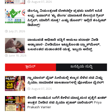
August 07, 2026
ಡೆಂಗ್ಯೂ ನಿಯಂತ್ರಣಕ್ಕೆ ದೇಶದಲ್ಲೇ ಪ್ರಥಮ ಬಾರಿಗೆ ಲಸಿಕೆ
ಲಭ್ಯ: ಜಪಾನ್‌ನ 'ಕ್ಯು ಡೆಂಗಾ' ಮಾರಾಟಕ್ಕೆ ಕೇಂದ್ರದ ಗ್ರೀನ್
ಸಿಗ್ನಲ್; ಯಾರಿಗೆ ಸೂಕ್ತ? ಎಷ್ಟು ಡೋಸ್? ಇಲ್ಲಿದೆ ಕಂಪ್ಲೀಟ್
ಡಿಟೇಲ್ಸ್!
July 21, 2026
ವಾಯುಪಡೆ ಅಧಿಕಾರಿ ಪತ್ನಿಗೆ ಅಮಲು ಪದಾರ್ಥ ನೀಡಿ
ಅತ್ಯಾಚಾರ- ವೀಡಿಯೋ ಇಟ್ಟುಕೊಂಡು ಬ್ಲ್ಯಾಕ್‌ಮೇಲ್,
ಬಲವಂತದ ಮತಾಂತರಕ್ಕೆ ಯತ್ನ, ಇಬ್ಬರು ಅರೆಸ್ಟ್
June 18, 2026
ಗ್ಲಾಮರ್
ಜನಪ್ರಿಯ ಸುದ್ದಿ
ಗ್ಲ್ಯಾಮಾರಸ್ ವೈಟ್‌ ಸೀರೆಯಲ್ಲಿ ಕಣ್ಮನ ಸೆಳೆದ ನಟಿ ವಿಷ್ಣು
ಪ್ರಿಯಾ; ಸಾಮಾಜಿಕ ಜಾಲತಾಣಗಳಲ್ಲಿ ಫೋಟೋ ವೈರಲ್!
August 07, 2026
ಕೇಸರಿ ಉಡುಪಿನ ಬಗೆಗೆ ಕೇಳಿದ ಮಾಧ್ಯಮದ ಪ್ರಶ್ನೆಗೆ ಖಡಕ್
ಉತ್ತರ ನೀಡಿದ ನಟಿ ಪ್ರಿಯಾ ಪ್ರಕಾಶ್ ವಾರಿಯರ್! Priya
Prakash Varrier