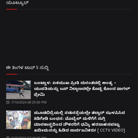
ಯೂಟ್ಯೂಬ್
ಈ ತಿಂಗಳ ಟಾಪ್ 5 ಸುದ್ದಿ
ಬಂಟ್ವಾಳ: ಏಕಮುಖ ಪ್ರೀತಿ ದುರಂತದಲ್ಲಿ ಅಂತ್ಯ –
ಯುವತಿಯನ್ನು ಬಸ್ ನಿಲ್ದಾಣದಲ್ಲೇ ಕೊಚ್ಚಿ ಕೊಂದ ಪಾಗಲ್
ಪ್ರೇಮಿ
7/16/2026 08:29:00 PM
ಮೂಡಬಿದ್ರೆಯಲ್ಲಿ ನಡುರಸ್ತೆಯಲ್ಲೇ ತಲ್ವಾರ್ ಝಳಪಿಸಿದ
ಕಿಡಿಗೇಡಿ ಬಂಧನ: ಮೊಬೈಲ್ ಮಳಿಗೆಗೆ ನುಗ್ಗಿ
ಮಾರಕಾಸ್ತ್ರದಿಂದ ನೌಕರರಿಗೆ ಧಮ್ಕಿ; ಹರಸಾಹಸಪಟ್ಟು
ಖದೀಮನನ್ನು ಹಿಡಿದ ಸಾರ್ವಜನಿಕರು! ( CCTV VIDEO)
7/18/2026 07:43:00 PM