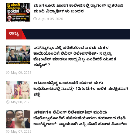
ಮಂಗಳೂರು ಖಾಸಗಿ ಕಾಲೇಜಿನಲ್ಲಿ ರ‌್ಯಾಗಿಂಗ್ ಪ್ರಕರಣ5
ಮಂದಿ ವಿದ್ಯಾರ್ಥಿಗಳು ಬಂಧನ
August 05, 2026
ರಾಜ್ಯ
ಇನ್​ಸ್ಟಾಗ್ರಾಂನಲ್ಲಿ ಪರಿಚಿತಳಾದ ಎರಡು ಮಕ್ಕಳ
ತಾಯಿಯೊಂದಿಗೆ ಲಿವಿನ್ ರಿಲೇಶನ್​ಶಿಪ್- ನನ್ನನ್ನು
ಮೇಂಟೆನ್ ಮಾಡಲು ಸಾಧ್ಯವಿಲ್ಲ ಎಂದಿದಕ್ಕೆ ಯುವಕ
ಸುಸೈಡ್ ?
May 09, 2026
ಆಟವಾಡುತ್ತಿದ್ದ ಒಂದೂವರೆ ವರ್ಷದ ಮಗು
ಕಾಫಿತೋಟದಲ್ಲಿ ನಾಪತ್ತೆ- 12ಗಂಟೆಗಳ ಬಳಿಕ ಸುರಕ್ಷಿತವಾಗಿ
ಪತ್ತೆ
May 08, 2026
8ವರ್ಷಗಳ ಲಿವಿಂಗ್‌ ರಿಲೇಷನ್‌ಶಿಪ್ ಮುರಿದು
ಬೇರೊಬ್ಬನೊಂದಿಗೆ ಹೆಸೆಮಣೆಯೇರಲು ತಯಾರಾದ ಲೇಡಿ
ಕಾನ್‌ಸ್ಟೇಬಲ್- ನ್ಯಾಯಕ್ಕಾಗಿ ಎಸ್ಪಿ ಮೊರೆ ಹೋದ ಪಿಎಸ್ಐ
May 07, 2026