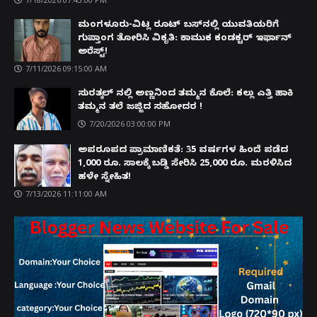
ಮಂಗಳೂರು-ವಿಟ್ಲ ರೂಟ್ ಬಸ್‌ನಲ್ಲಿ ಯುವತಿಯರಿಗೆ
ಗುಪ್ತಾಂಗ ತೋರಿಸಿ ವಿಕೃತಿ: ಕಾಮುಕ ಕಂಡಕ್ಟರ್ ಇರ್ಫಾನ್
ಅರೆಸ್ಟ್!
7/11/2026 09:15:00 AM
ಸುರತ್ಕಲ್ ನಲ್ಲಿ ಅಣ್ಣನಿಂದ ತಮ್ಮನ ಕೊಲೆ: ಕಲ್ಲು ಎತ್ತಿ ಹಾಕಿ
ತಮ್ಮನ ತಲೆ ಜಜ್ಜಿದ ಸಹೋದರ !
7/20/2026 03:00:00 PM
ಅಪರೂಪದ ಪ್ರಾಮಾಣಿಕತೆ: 35 ವರ್ಷಗಳ ಹಿಂದೆ ಪಡೆದ
1,000 ರೂ. ಸಾಲಕ್ಕೆ ಬಡ್ಡಿ ಸೇರಿಸಿ 25,000 ರೂ. ಮರಳಿಸಿದ
ಹಳೇ ಸ್ನೇಹಿತ!
7/13/2026 11:11:00 AM