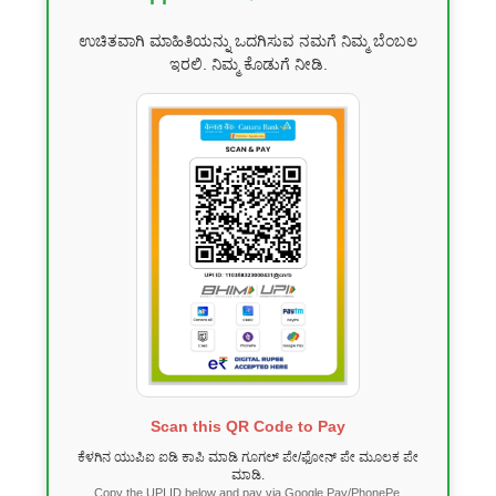
ಉಚಿತವಾಗಿ ಮಾಹಿತಿಯನ್ನು ಒದಗಿಸುವ ನಮಗೆ ನಿಮ್ಮ ಬೆಂಬಲ
ಇರಲಿ. ನಿಮ್ಮ ಕೊಡುಗೆ ನೀಡಿ.
Scan this QR Code to Pay
ಕೆಳಗಿನ ಯುಪಿಐ ಐಡಿ ಕಾಪಿ ಮಾಡಿ ಗೂಗಲ್ ಪೇ/ಫೋನ್ ಪೇ ಮೂಲಕ ಪೇ
ಮಾಡಿ.
Copy the UPI ID below and pay via Google Pay/PhonePe.