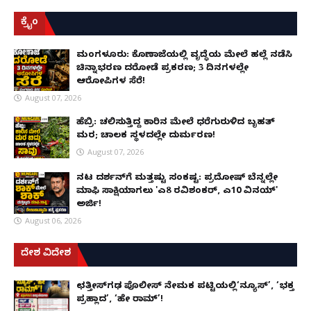
ಕ್ರೈಂ
ಮಂಗಳೂರು: ಕೊಣಾಜೆಯಲ್ಲಿ ವೃದ್ಧೆಯ ಮೇಲೆ ಹಲ್ಲೆ ನಡೆಸಿ
ಚಿನ್ನಾಭರಣ ದರೋಡೆ ಪ್ರಕರಣ; 3 ದಿನಗಳಲ್ಲೇ
ಆರೋಪಿಗಳ ಸೆರೆ!
August 07, 2026
ಹೆಬ್ರಿ: ಚಲಿಸುತ್ತಿದ್ದ ಕಾರಿನ ಮೇಲೆ ಧರೆಗುರುಳಿದ ಬೃಹತ್
ಮರ; ಚಾಲಕ ಸ್ಥಳದಲ್ಲೇ ದುರ್ಮರಣ!
August 07, 2026
ನಟ ದರ್ಶನ್‌ಗೆ ಮತ್ತಷ್ಟು ಸಂಕಷ್ಟ: ಪ್ರದೋಷ್ ಬೆನ್ನಲ್ಲೇ
ಮಾಫಿ ಸಾಕ್ಷಿಯಾಗಲು 'ಎ8 ರವಿಶಂಕರ್, ಎ10 ವಿನಯ್'
ಅರ್ಜಿ!
August 06, 2026
ದೇಶ ವಿದೇಶ
ಛತ್ತೀಸ್‌ಗಢ ಪೊಲೀಸ್ ನೇಮಕ ಪಟ್ಟಿಯಲ್ಲಿ‘ನ್ಯೂಸ್’, ‘ಭಕ್ತ
ಪ್ರಹ್ಲಾದ’, ‘ಹೇ ರಾಮ್’!