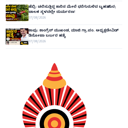
ಹೆಬ್ರಿ: ಚಲಿಸುತ್ತಿದ್ದ ಕಾರಿನ ಮೇಲೆ ಧರೆಗುರುಳಿದ ಬೃಹತ್ ಮರ;
ಚಾಲಕ ಸ್ಥಳದಲ್ಲೇ ದುರ್ಮರಣ!
07/08/2026
ಕಾಪು: ಕಾಂಗ್ರೆಸ್ ಮುಖಂಡ, ಮಾಜಿ ಗ್ರಾ.ಪಂ. ಅಧ್ಯಕ್ಷಡೇವಿಡ್
ಡಿಸೋಜಾ ಬರ್ಬರ ಹತ್ಯೆ
07/08/2026