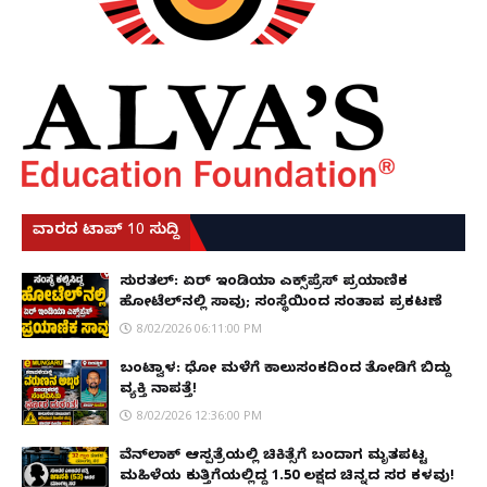
ವಾರದ ಟಾಪ್ 10 ಸುದ್ದಿ
ಸುರತ್ಕಲ್: ಏರ್ ಇಂಡಿಯಾ ಎಕ್ಸ್‌ಪ್ರೆಸ್ ಪ್ರಯಾಣಿಕ
ಹೋಟೆಲ್‌ನಲ್ಲಿ ಸಾವು; ಸಂಸ್ಥೆಯಿಂದ ಸಂತಾಪ ಪ್ರಕಟಣೆ
8/02/2026 06:11:00 PM
ಬಂಟ್ವಾಳ: ಧೋ ಮಳೆಗೆ ಕಾಲುಸಂಕದಿಂದ ತೋಡಿಗೆ ಬಿದ್ದು
ವ್ಯಕ್ತಿ ನಾಪತ್ತೆ!
8/02/2026 12:36:00 PM
ವೆನ್‌ಲಾಕ್ ಆಸ್ಪತ್ರೆಯಲ್ಲಿ ಚಿಕಿತ್ಸೆಗೆ ಬಂದಾಗ ಮೃತಪಟ್ಟ
ಮಹಿಳೆಯ ಕುತ್ತಿಗೆಯಲ್ಲಿದ್ದ ₹1.50 ಲಕ್ಷದ ಚಿನ್ನದ ಸರ ಕಳವು!