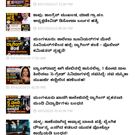
8/01/2026 07:12:00 PM
ಕಾಪು: ಕಾಂಗ್ರೆಸ್ ಮುಖಂಡ, ಮಾಜಿ ಗ್ರಾ.ಪಂ.
ಅಧ್ಯಕ್ಷಡೇವಿಡ್ ಡಿಸೋಜಾ ಬರ್ಬರ ಹತ್ಯೆ
8/07/2026 05:40:00 PM
ಮಂಗಳೂರು: ಕಾಲೇಜು ಜೂನಿಯರ್‌ಗಳ ಮೇಲೆ
ಸೀನಿಯರ್‌ಗಳಿಂದ ಹಲ್ಲೆ; ರ‌್ಯಾಗಿಂಗ್ ಶಂಕೆ – ಪೊಲೀಸ್
ಕಮಿಷನರ್ ಸ್ಪಷ್ಟನೆ!
8/05/2026 09:17:00 AM
ಬ್ಯಾಂಕ್‌ರಾಪ್ಟ್‌ ಆಗಿ ಜೇಬಿನಲ್ಲಿ ಕಾಸಿರಲಿಲ್ಲ, ₹1 ಕೋಟಿ ಸಾಲ
ತೀರಿಸಲು 'ಸಿ-ಗ್ರೇಡ್' ಸಿನಿಮಾಗಳಲ್ಲಿ ನಟಿಸಿದ್ದೆ: ನಟಿ ಸುಸ್ಮಿತಾ
ಮುಖರ್ಜಿ ಕಣ್ಣೀರಿನ ಹಣೆಬರಹ!
8/06/2026 01:42:00 PM
ಮಂಗಳೂರು ಖಾಸಗಿ ಕಾಲೇಜಿನಲ್ಲಿ ರ‌್ಯಾಗಿಂಗ್ ಪ್ರಕರಣ5
ಮಂದಿ ವಿದ್ಯಾರ್ಥಿಗಳು ಬಂಧನ
8/05/2026 10:41:00 PM
ಸುಳ್ಯ: ಕಾಣೆಯಾಗಿದ್ದ ಅಪ್ರಾಪ್ತ ಬಾಲಕಿ ಪತ್ತೆ; ಲೈಂಗಿಕ
ದೌರ್ಜನ್ಯ ಎಸಗಿದ ಕಡಬದ ಯುವಕ ಪೋಕ್ಸೋ
ಕಾಯ್ದೆಯಡಿ ಬಂಧನ!