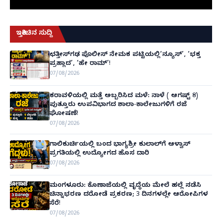
ಇತ್ತೀಚಿನ ಸುದ್ದಿ
ಛತ್ತೀಸ್‌ಗಢ ಪೊಲೀಸ್ ನೇಮಕ ಪಟ್ಟಿಯಲ್ಲಿ‘ನ್ಯೂಸ್’, ‘ಭಕ್ತ
ಪ್ರಹ್ಲಾದ’, ‘ಹೇ ರಾಮ್’!
07/08/2026
ಕರಾವಳಿಯಲ್ಲಿ ಮತ್ತೆ ಅಬ್ಬರಿಸಿದ ಮಳೆ: ನಾಳೆ ( ಆಗಷ್ಟ್ 8)
ಪುತ್ತೂರು ಉಪವಿಭಾಗದ ಶಾಲಾ-ಕಾಲೇಜುಗಳಿಗೆ ರಜೆ
ಘೋಷಣೆ!
07/08/2026
ಗಾಲಿಕುರ್ಚಿಯಲ್ಲಿ ಬಂದ ಭಾಗ್ಯಶ್ರೀ ಕುಲಾಲ್‌ಗೆ ಆಳ್ವಾಸ್
ಪ್ರಗತಿಯಲ್ಲಿ ಉದ್ಯೋಗದ ಹೊಸ ದಾರಿ
07/08/2026
ಮಂಗಳೂರು: ಕೊಣಾಜೆಯಲ್ಲಿ ವೃದ್ಧೆಯ ಮೇಲೆ ಹಲ್ಲೆ ನಡೆಸಿ
ಚಿನ್ನಾಭರಣ ದರೋಡೆ ಪ್ರಕರಣ; 3 ದಿನಗಳಲ್ಲೇ ಆರೋಪಿಗಳ
ಸೆರೆ!
07/08/2026