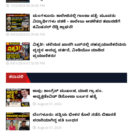
7/23/2026 09:30:00 PM
ಮಂಗಳೂರು: ಕಾಲೇಜಿನಲ್ಲಿ ಗಾಂಜಾ ಪತ್ತೆ; ಮೂವರು
ವಿದ್ಯಾರ್ಥಿಗಳು ವಶಕ್ಕೆ – ಕಾಲೇಜು ಆಡಳಿತದ ತಪಾಸಣೆಗೆ
ಕಮಿಷನರ್ ರೆಡ್ಡಿ ಶ್ಲಾಘನೆ!
8/05/2026 02:39:00 PM
ವಿಕೃತಿ!: ಚಲಿಸುವ ಖಾಸಗಿ ಬಸ್‌ನಲ್ಲಿ ಸಹಪ್ರಯಾಣಿಕರೆದುರು
ವೃದ್ಧನ ಅಸಭ್ಯ ವರ್ತನೆ, ವೀಡಿಯೋ ಮಾಡಿದ
ಪ್ರಯಾಣಿಕರು!
8/01/2026 07:52:00 PM
ಕರಾವಳಿ
ಕಾಪು: ಕಾಂಗ್ರೆಸ್ ಮುಖಂಡ, ಮಾಜಿ ಗ್ರಾ.ಪಂ.
ಅಧ್ಯಕ್ಷಡೇವಿಡ್ ಡಿಸೋಜಾ ಬರ್ಬರ ಹತ್ಯೆ
August 07, 2026
ಬೆಂಗಳೂರು: ಪತ್ನಿಯ ಭೀಕರ ಕೊಲೆ ನಡೆಸಿ ಬಿಹಾರಕ್ಕೆ
ಪರಾರಿಯಾಗಿದ್ದ ಪತಿ ಬಂಧನ
August 07, 2026