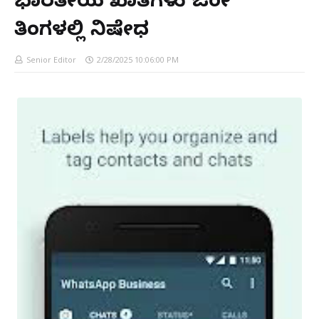
ಭಾರತೀಯ ಖಾತೆಗಳು ಒಂದೇ
ತಿಂಗಳಲ್ಲಿ ನಿಷೇಧ
Senior Editor
2/28/2025 10:06:00 PM