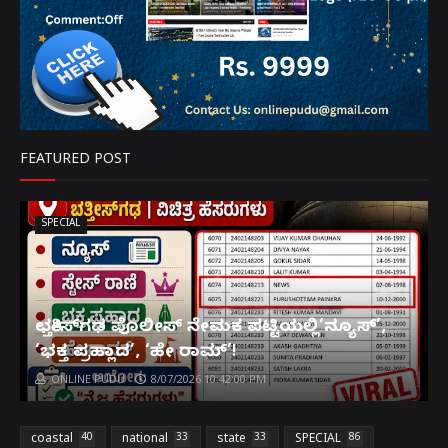
FEATURED POST
SPECIAL
ಛತ್ತೀಸ್‌ಗಢ ಪೊಲೀಸ್ ನೇಮಕ ಪಟ್ಟಿಯಲ್ಲಿ‘ನ್ಯೂಸ್’,
‘ಭಕ್ತ ಪ್ರಹ್ಲಾದ’, ‘ಹೇ ರಾಮ್’!
ONLINE PUDU
8/07/2026 10:42:00 PM
coastal
40
national
33
state
33
SPECIAL
86