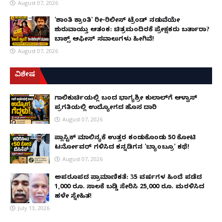
August 07, 2026
'ಶಾಂತಿ ಕ್ರಾಂತಿ' ರೀ-ರಿಲೀಸ್ ಟ್ರೆಂಡ್ ನಡುವೆಯೇ
ಶುರುವಾಯ್ತು ಆತಂಕ: ಚಿತ್ರಮಂದಿರಕ್ಕೆ ಪ್ರೇಕ್ಷಕರು ಬರ್ತಾರಾ?
ಬಾಕ್ಸ್ ಆಫೀಸ್ ಸವಾಲುಗಳು ಹೀಗಿವೆ!
August 07, 2026
ವಿಶೇಷ
ಗಾಲಿಕುರ್ಚಿಯಲ್ಲಿ ಬಂದ ಭಾಗ್ಯಶ್ರೀ ಕುಲಾಲ್‌ಗೆ ಆಳ್ವಾಸ್
ಪ್ರಗತಿಯಲ್ಲಿ ಉದ್ಯೋಗದ ಹೊಸ ದಾರಿ
August 07, 2026
ಪ್ಲಾಸ್ಟಿಕ್ ಮಾಲಿನ್ಯಕ್ಕೆ ಉತ್ತರ ಕಂಡುಕೊಂಡು ₹50 ಕೋಟಿ
ಟರ್ನೋವರ್ ಗಳಿಸಿದ ಕನ್ನಡಿಗನ 'ಬ್ಯಾಂಬ್ರೂ' ಕಥೆ!
August 07, 2026
ಅಪರೂಪದ ಪ್ರಾಮಾಣಿಕತೆ: 35 ವರ್ಷಗಳ ಹಿಂದೆ ಪಡೆದ
1,000 ರೂ. ಸಾಲಕ್ಕೆ ಬಡ್ಡಿ ಸೇರಿಸಿ 25,000 ರೂ. ಮರಳಿಸಿದ
ಹಳೇ ಸ್ನೇಹಿತ!
July 13, 2026