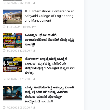
8/02/2026 06:11:00 PM
IEEE International Conference at
Sahyadri College of Engineering
and Management
11/21/2024 11:14:00 PM
ಬಂಟ್ವಾಳ: ಧೋ ಮಳೆಗೆ
ಕಾಲುಸಂಕದಿಂದ ತೋಡಿಗೆ ಬಿದ್ದು ವ್ಯಕ್ತಿ
ನಾಪತ್ತೆ!
8/02/2026 12:36:00 PM
ವೆನ್‌ಲಾಕ್ ಆಸ್ಪತ್ರೆಯಲ್ಲಿ ಚಿಕಿತ್ಸೆಗೆ
ಬಂದಾಗ ಮೃತಪಟ್ಟ ಮಹಿಳೆಯ
ಕುತ್ತಿಗೆಯಲ್ಲಿದ್ದ ₹1.50 ಲಕ್ಷದ ಚಿನ್ನದ ಸರ
ಕಳವು!
8/01/2026 07:12:00 PM
ಸುಳ್ಯ: ಕಾಣೆಯಾಗಿದ್ದ ಅಪ್ರಾಪ್ತ ಬಾಲಕಿ
ಪತ್ತೆ; ಲೈಂಗಿಕ ದೌರ್ಜನ್ಯ ಎಸಗಿದ
ಕಡಬದ ಯುವಕ ಪೋಕ್ಸೋ
ಕಾಯ್ದೆಯಡಿ ಬಂಧನ!
7/23/2026 09:30:00 PM