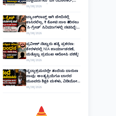
ಸಾಕ್ಷಿಯಾಗಲು 'ಎ8 ರವಿಶಂಕರ್,
ಎ10 ವಿನಯ್' ಅರ್ಜಿ!
06/08/2026
ಬ್ಯಾಂಕ್‌ರಾಪ್ಟ್‌ ಆಗಿ ಜೇಬಿನಲ್ಲಿ
ಕಾಸಿರಲಿಲ್ಲ, ₹1 ಕೋಟಿ ಸಾಲ ತೀರಿಸಲು
'ಸಿ-ಗ್ರೇಡ್' ಸಿನಿಮಾಗಳಲ್ಲಿ ನಟಿಸಿದ್ದೆ:
ನಟಿ ಸುಸ್ಮಿತಾ ಮುಖರ್ಜಿ ಕಣ್ಣೀರಿನ
06/08/2026
ಹಣೆಬರಹ!
ಪ್ರವೀಣ್ ನೆಟ್ಟಾರು ಹತ್ಯೆ ಪ್ರಕರಣ:
ಕೇರಳದಲ್ಲಿ NIA ಕಾರ್ಯಾಚರಣೆ,
ಮತ್ತೊಬ್ಬ ಪ್ರಮುಖ ಆರೋಪಿ ವಶಕ್ಕೆ!
06/08/2026
ವೃದ್ಧಾಶ್ರಮದಲ್ಲೇ ತಂದೆಯ ದಾರುಣ
ಸಾವು: ಅಂತ್ಯಕ್ರಿಯೆಗೂ ಬಾರದ
ಮೂವರು ಶಿಕ್ಷಕಿ ಮಕಳು, ವಿಡಿಯೋ
ಕಾಲಿನಲ್ಲೇ ಅಂತಿಮ ದರ್ಶನ!
06/08/2026