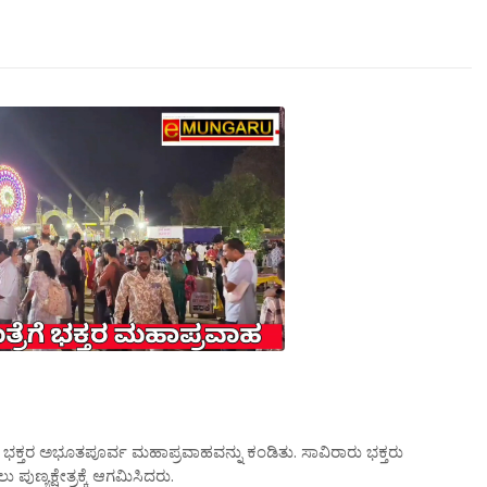
 ಭಕ್ತರ ಅಭೂತಪೂರ್ವ ಮಹಾಪ್ರವಾಹವನ್ನು ಕಂಡಿತು. ಸಾವಿರಾರು ಭಕ್ತರು
 ಪುಣ್ಯಕ್ಷೇತ್ರಕ್ಕೆ ಆಗಮಿಸಿದರು.