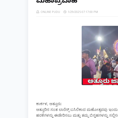
ಮಹಾಪ್ರವಾಹ
ONLINE PUDU
1/29/2025 07:17:00 PM
ಕಾರ್ಕಳ, ಅತ್ತೂರು:
ಅತ್ತೂರಿನ ಸಂತ ಲಾರೆನ್ಸ್ ಬಸಿಲಿಕಾದ ಮಹೋತ್ಸವವು ಇಂದು
ಹರಕೆಗಳನ್ನು ಈಡೇರಿಸಲು ಮತ್ತು ತಮ್ಮ ಬಿನ್ನಹಗಳನ್ನು ಸಲ್ಲಿಸಲು