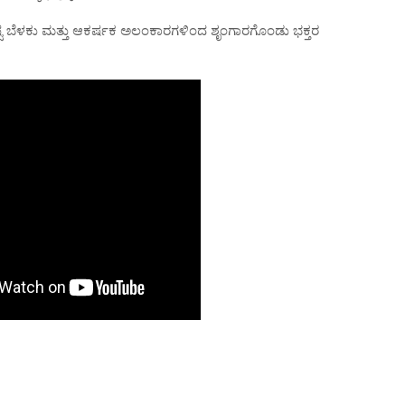
ಶಿಷ್ಟ ಬೆಳಕು ಮತ್ತು ಆಕರ್ಷಕ ಅಲಂಕಾರಗಳಿಂದ ಶೃಂಗಾರಗೊಂಡು ಭಕ್ತರ