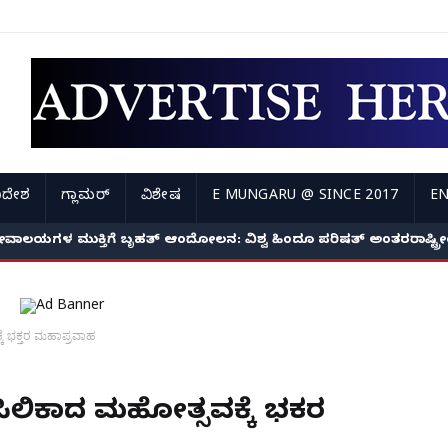
ಿದೇಶ
ಗ್ಲಾಮರ್
ವಿಶೇಷ
E MUNGARU @ SINCE 2017
EN
ೇವಾಲಯಗಳ ಮುಕ್ತಿಗೆ ಬೃಹತ್ ಆಂದೋಲನ: ವಿಶ್ವ ಹಿಂದೂ ಪರಿಷತ್ ಅಂತರರಾಷ್ಟ್
್ಕೆ ಭಕ್ತರ ಮಹಾಪ್ರವಾಹ
ಸಿಲಿಕಾದ ಮಹೋತ್ಸವಕ್ಕೆ ಭಕ್ತರ