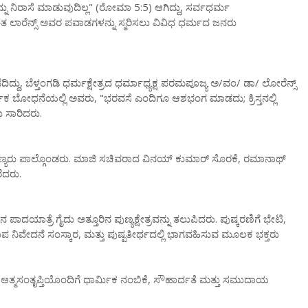
 ನಿರಾಸೆ ಮಾಡುವುದಿಲ್ಲ" (ರೋಮಾ 5:5) ಆಗಿದ್ದು, ಸರ್ವಧರ್ಮ
ತು ಸಂತ ಲಾರೆನ್ಸ್ ಅವರ ಪವಾಡಗಳನ್ನು ಸ್ಮರಿಸಲು ವಿವಿಧ ಧರ್ಮದ ಜನರು
್ದು, ಬೆಳ್ತಂಗಡಿ ಧರ್ಮಕ್ಷೇತ್ರದ ಧರ್ಮಾಧ್ಯಕ್ಷ ಪರಮಪೂಜ್ಯ ಅ/ವಂ/ ಡಾ/ ಲೋರೆನ್ಸ್
ಮಿಕ ಬೋಧನೆಯಲ್ಲಿ ಅವರು, "ಭರವಸೆ ಎಂದಿಗೂ ಆಶಭಂಗ ಮಾಡದು; ಕ್ರಿಸ್ತನಲ್ಲಿ
 ಸಾರಿದರು.
ಣ್ಯರು ಪಾಲ್ಗೊಂಡರು. ಮಾಜಿ ಸಚಿವರಾದ ವಿನಯ್ ಕುಮಾರ್ ಸೊರಕೆ, ರಮಾನಾಥ್
ೆದರು.
ಾದಯಾತ್ರೆ ಗೈದು ಅತ್ತೂರಿನ ಪುಣ್ಯಕ್ಷೇತ್ರವನ್ನು ತಲುಪಿದರು. ಪುಷ್ಕರಣಿಗೆ ಭೇಟಿ,
 ಪಾಪ ನಿವೇದನೆ ಸಂಸ್ಕಾರ, ಮತ್ತು ಪುಷ್ಪತೀರ್ಥದಲ್ಲಿ ಭಾಗವಹಿಸುವ ಮೂಲಕ ಭಕ್ತರು
ರ ಆತ್ಮಸಂತೃಪ್ತಿಯೊಂದಿಗೆ ಧಾರ್ಮಿಕ ನಂಬಿಕೆ, ಸೌಹಾರ್ದತೆ ಮತ್ತು ಸಮುದಾಯ