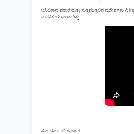
ಬಸಿಲಿಕಾದ ವಠಾರ ಮತ್ತು ಸುತ್ತಮುತ್ತಲಿನ ಪ್ರದೇಶಗಳು ವಿ
ಮನಸೆಳೆಯುವಂತಾಗಿತ್ತು.
ಸರ್ವಧರ್ಮ ಸೌಹಾರ್ದತೆ