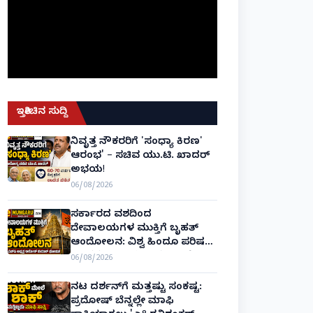
ಇತ್ತೀಚಿನ ಸುದ್ದಿ
ನಿವೃತ್ತ ನೌಕರರಿಗೆ 'ಸಂಧ್ಯಾ ಕಿರಣ'
ಆರಂಭ' – ಸಚಿವ ಯು.ಟಿ. ಖಾದರ್
ಅಭಯ!
06/08/2026
ಸರ್ಕಾರದ ವಶದಿಂದ
ದೇವಾಲಯಗಳ ಮುಕ್ತಿಗೆ ಬೃಹತ್
ಆಂದೋಲನ: ವಿಶ್ವ ಹಿಂದೂ ಪರಿಷತ್
ಅಂತರರಾಷ್ಟ್ರೀಯ ಅಧ್ಯಕ್ಷ ಅಲೋಕ್
06/08/2026
ಕುಮಾರ್ ಘೋಷಣೆ!
ನಟ ದರ್ಶನ್‌ಗೆ ಮತ್ತಷ್ಟು ಸಂಕಷ್ಟ:
ಪ್ರದೋಷ್ ಬೆನ್ನಲ್ಲೇ ಮಾಫಿ