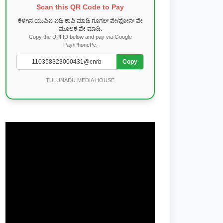
Scan this QR Code to Pay
ಕೆಳಗಿನ ಯುಪಿಐ ಐಡಿ ಕಾಪಿ ಮಾಡಿ ಗೂಗಲ್ ಪೇ/ಫೋನ್ ಪೇ
ಮೂಲಕ ಪೇ ಮಾಡಿ.
Copy the UPI ID below and pay via Google
Pay/PhonePe.
Copy
TULUNADU MEDIA HOUSE