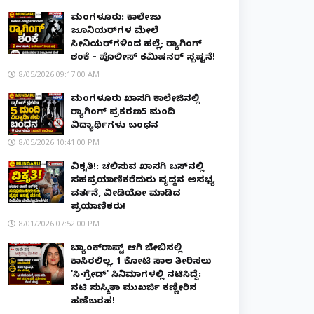
ಮಂಗಳೂರು: ಕಾಲೇಜು
ಜೂನಿಯರ್‌ಗಳ ಮೇಲೆ
ಸೀನಿಯರ್‌ಗಳಿಂದ ಹಲ್ಲೆ; ರ‌್ಯಾಗಿಂಗ್
ಶಂಕೆ – ಪೊಲೀಸ್ ಕಮಿಷನರ್ ಸ್ಪಷ್ಟನೆ!
8/05/2026 09:17:00 AM
ಮಂಗಳೂರು ಖಾಸಗಿ ಕಾಲೇಜಿನಲ್ಲಿ
ರ‌್ಯಾಗಿಂಗ್ ಪ್ರಕರಣ5 ಮಂದಿ
ವಿದ್ಯಾರ್ಥಿಗಳು ಬಂಧನ
8/05/2026 10:41:00 PM
ವಿಕೃತಿ!: ಚಲಿಸುವ ಖಾಸಗಿ ಬಸ್‌ನಲ್ಲಿ
ಸಹಪ್ರಯಾಣಿಕರೆದುರು ವೃದ್ಧನ ಅಸಭ್ಯ
ವರ್ತನೆ, ವೀಡಿಯೋ ಮಾಡಿದ
ಪ್ರಯಾಣಿಕರು!
8/01/2026 07:52:00 PM
ಬ್ಯಾಂಕ್‌ರಾಪ್ಟ್‌ ಆಗಿ ಜೇಬಿನಲ್ಲಿ
ಕಾಸಿರಲಿಲ್ಲ, ₹1 ಕೋಟಿ ಸಾಲ ತೀರಿಸಲು
'ಸಿ-ಗ್ರೇಡ್' ಸಿನಿಮಾಗಳಲ್ಲಿ ನಟಿಸಿದ್ದೆ:
ನಟಿ ಸುಸ್ಮಿತಾ ಮುಖರ್ಜಿ ಕಣ್ಣೀರಿನ
ಹಣೆಬರಹ!