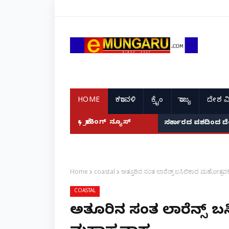
HOME
ಕರಾವಳಿ
ಕ್ರೈಂ
ರಾಜ್ಯ
ದೇಶ ವ
ಬ್ರೇಕಿಂಗ್ ನ್ಯೂಸ್
ಸರ್ಕಾರದ ವಶದಿಂದ ದ
Home
coastal
ಅತ್ತೂರಿನ ಸಂತ ಲಾರೆನ್ಸ್ ಬಸಿಲಿಕಾದ ಮಹೋತ್ಸವಕ
COASTAL
ಅತ್ತೂರಿನ ಸಂತ ಲಾರೆನ್ಸ್ ಬ