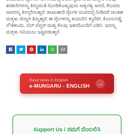
ತರಕಾರಿಗಳನ್ನು ತಿನ್ನುವಂತೆ ನೋಡಿಕೊಳ್ಳುವುದು ಅತ್ಯಗತ್ಯ. ಆದರೆ, ಕೆಲವರು
ಅವರನ್ನು ತಿರಸ್ಕರಿಸುತ್ತಾರೆ. ಶಾಖಾಹಾರಿ ಟ್ರೇಗಳ ರೂಪದಲ್ಲಿ ನೀಡಿದರೆ ಅಂತಹ
ಮಕ್ಕಳು ಚೆನ್ನಾಗಿ ತಿನ್ನುತ್ತಾರೆ. ಈ ಟ್ರೇಗಳನ್ನು ತಯಾರಿಸಿ ಕ್ಯಾರೆಟ್, ಕೋಸುಗಡ್ಡೆ,
ಸೌತೆಕಾಯಿ, ಬೆಲ್ ಪೆಪ್ಪರ್ ಮತ್ತು ಕೆಲವು ಇತರರೊಂದಿಗೆ ಬಡಿಸಿ. ಇದನ್ನು
ಮಕ್ಕಳು ಸವಿಯಲು ಇಷ್ಟಪಡುತ್ತಾರೆ.
Read news in English
→
e-MUNGARU - ENGLISH
Support Us / ನಮಗೆ ಬೆಂಬಲಿಸಿ