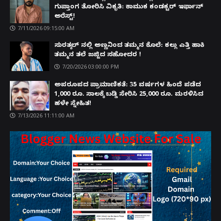
ಗುಪ್ತಾಂಗ ತೋರಿಸಿ ವಿಕೃತಿ: ಕಾಮುಕ ಕಂಡಕ್ಟರ್ ಇರ್ಫಾನ್
ಅರೆಸ್ಟ್!
7/11/2026 09:15:00 AM
ಸುರತ್ಕಲ್ ನಲ್ಲಿ ಅಣ್ಣನಿಂದ ತಮ್ಮನ ಕೊಲೆ: ಕಲ್ಲು ಎತ್ತಿ ಹಾಕಿ
ತಮ್ಮನ ತಲೆ ಜಜ್ಜಿದ ಸಹೋದರ !
7/20/2026 03:00:00 PM
ಅಪರೂಪದ ಪ್ರಾಮಾಣಿಕತೆ: 35 ವರ್ಷಗಳ ಹಿಂದೆ ಪಡೆದ
1,000 ರೂ. ಸಾಲಕ್ಕೆ ಬಡ್ಡಿ ಸೇರಿಸಿ 25,000 ರೂ. ಮರಳಿಸಿದ
ಹಳೇ ಸ್ನೇಹಿತ!
7/13/2026 11:11:00 AM