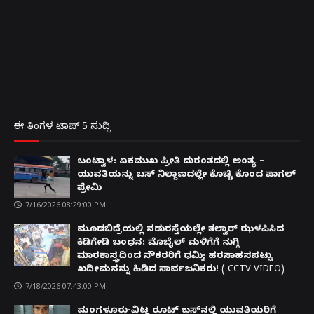
ಈ ತಿಂಗಳ ಟಾಪ್ 5 ಸುದ್ದಿ
ಬಂಟ್ವಾಳ: ಏಕಮುಖ ಪ್ರೀತಿ ದುರಂತದಲ್ಲಿ ಅಂತ್ಯ –
ಯುವತಿಯನ್ನು ಬಸ್ ನಿಲ್ದಾಣದಲ್ಲೇ ಕೊಚ್ಚಿ ಕೊಂದ ಪಾಗಲ್
ಪ್ರೇಮಿ
7/16/2026 08:29:00 PM
ಮೂಡಬಿದ್ರೆಯಲ್ಲಿ ನಡುರಸ್ತೆಯಲ್ಲೇ ತಲ್ವಾರ್ ಝಳಪಿಸಿದ
ಕಿಡಿಗೇಡಿ ಬಂಧನ: ಮೊಬೈಲ್ ಮಳಿಗೆಗೆ ನುಗ್ಗಿ
ಮಾರಕಾಸ್ತ್ರದಿಂದ ನೌಕರರಿಗೆ ಧಮ್ಕಿ; ಹರಸಾಹಸಪಟ್ಟು
ಖದೀಮನನ್ನು ಹಿಡಿದ ಸಾರ್ವಜನಿಕರು! ( CCTV VIDEO)
7/18/2026 07:43:00 PM
ಮಂಗಳೂರು-ವಿಟ್ಲ ರೂಟ್ ಬಸ್‌ನಲ್ಲಿ ಯುವತಿಯರಿಗೆ