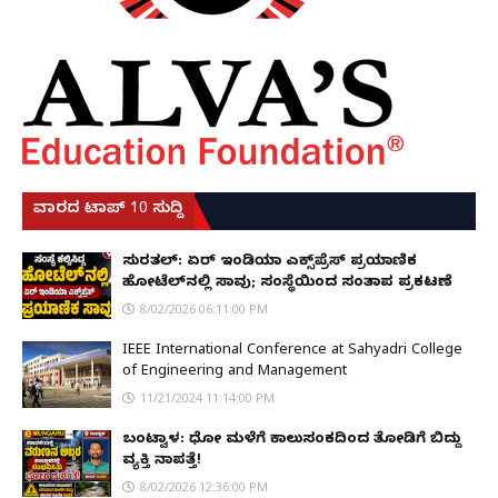
ವಾರದ ಟಾಪ್ 10 ಸುದ್ದಿ
ಸುರತ್ಕಲ್: ಏರ್ ಇಂಡಿಯಾ ಎಕ್ಸ್‌ಪ್ರೆಸ್ ಪ್ರಯಾಣಿಕ
ಹೋಟೆಲ್‌ನಲ್ಲಿ ಸಾವು; ಸಂಸ್ಥೆಯಿಂದ ಸಂತಾಪ ಪ್ರಕಟಣೆ
8/02/2026 06:11:00 PM
IEEE International Conference at Sahyadri College
of Engineering and Management
11/21/2024 11:14:00 PM
ಬಂಟ್ವಾಳ: ಧೋ ಮಳೆಗೆ ಕಾಲುಸಂಕದಿಂದ ತೋಡಿಗೆ ಬಿದ್ದು
ವ್ಯಕ್ತಿ ನಾಪತ್ತೆ!
8/02/2026 12:36:00 PM