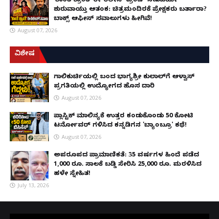
'ಶಾಂತಿ ಕ್ರಾಂತಿ' ರೀ-ರಿಲೀಸ್ ಟ್ರೆಂಡ್ ನಡುವೆಯೇ
ಶುರುವಾಯ್ತು ಆತಂಕ: ಚಿತ್ರಮಂದಿರಕ್ಕೆ ಪ್ರೇಕ್ಷಕರು ಬರ್ತಾರಾ?
ಬಾಕ್ಸ್ ಆಫೀಸ್ ಸವಾಲುಗಳು ಹೀಗಿವೆ!
August 07, 2026
ವಿಶೇಷ
ಗಾಲಿಕುರ್ಚಿಯಲ್ಲಿ ಬಂದ ಭಾಗ್ಯಶ್ರೀ ಕುಲಾಲ್‌ಗೆ ಆಳ್ವಾಸ್
ಪ್ರಗತಿಯಲ್ಲಿ ಉದ್ಯೋಗದ ಹೊಸ ದಾರಿ
August 07, 2026
ಪ್ಲಾಸ್ಟಿಕ್ ಮಾಲಿನ್ಯಕ್ಕೆ ಉತ್ತರ ಕಂಡುಕೊಂಡು ₹50 ಕೋಟಿ
ಟರ್ನೋವರ್ ಗಳಿಸಿದ ಕನ್ನಡಿಗನ 'ಬ್ಯಾಂಬ್ರೂ' ಕಥೆ!
August 07, 2026
ಅಪರೂಪದ ಪ್ರಾಮಾಣಿಕತೆ: 35 ವರ್ಷಗಳ ಹಿಂದೆ ಪಡೆದ
1,000 ರೂ. ಸಾಲಕ್ಕೆ ಬಡ್ಡಿ ಸೇರಿಸಿ 25,000 ರೂ. ಮರಳಿಸಿದ
ಹಳೇ ಸ್ನೇಹಿತ!
July 13, 2026