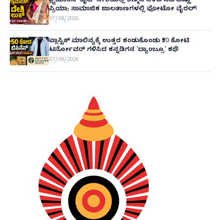
ಗ್ಲ್ಯಾಮಾರಸ್ ವೈಟ್‌ ಸೀರೆಯಲ್ಲಿ ಕಣ್ಮನ ಸೆಳೆದ ನಟಿ ವಿಷ್ಣು
ಪ್ರಿಯಾ; ಸಾಮಾಜಿಕ ಜಾಲತಾಣಗಳಲ್ಲಿ ಫೋಟೋ ವೈರಲ್!
07/08/2026
ಪ್ಲಾಸ್ಟಿಕ್ ಮಾಲಿನ್ಯಕ್ಕೆ ಉತ್ತರ ಕಂಡುಕೊಂಡು ₹50 ಕೋಟಿ
ಟರ್ನೋವರ್ ಗಳಿಸಿದ ಕನ್ನಡಿಗನ 'ಬ್ಯಾಂಬ್ರೂ' ಕಥೆ!
07/08/2026