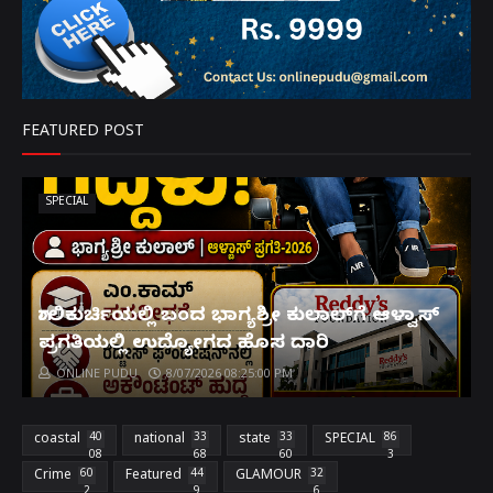
FEATURED POST
SPECIAL
ಗಾಲಿಕುರ್ಚಿಯಲ್ಲಿ ಬಂದ ಭಾಗ್ಯಶ್ರೀ ಕುಲಾಲ್‌ಗೆ ಆಳ್ವಾಸ್
ಪ್ರಗತಿಯಲ್ಲಿ ಉದ್ಯೋಗದ ಹೊಸ ದಾರಿ
ONLINE PUDU
8/07/2026 08:25:00 PM
coastal
40
national
33
state
33
SPECIAL
86
08
68
60
3
Crime
60
Featured
44
GLAMOUR
32
2
9
6