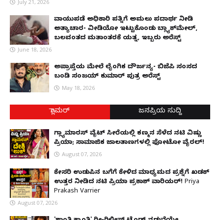
July 21, 2026
ವಾಯುಪಡೆ ಅಧಿಕಾರಿ ಪತ್ನಿಗೆ ಅಮಲು ಪದಾರ್ಥ ನೀಡಿ
ಅತ್ಯಾಚಾರ- ವೀಡಿಯೋ ಇಟ್ಟುಕೊಂಡು ಬ್ಲ್ಯಾಕ್‌ಮೇಲ್,
ಬಲವಂತದ ಮತಾಂತರಕ್ಕೆ ಯತ್ನ, ಇಬ್ಬರು ಅರೆಸ್ಟ್
June 18, 2026
ಅಪ್ರಾಪ್ತೆಯ ಮೇಲೆ ಲೈಂಗಿಕ ದೌರ್ಜನ್ಯ- ಬಿಜೆಪಿ ಸಂಸದ
ಬಂಡಿ ಸಂಜಯ್ ಕುಮಾರ್ ಪುತ್ರ ಅರೆಸ್ಟ್
May 18, 2026
ಗ್ಲಾಮರ್
ಜನಪ್ರಿಯ ಸುದ್ದಿ
ಗ್ಲ್ಯಾಮಾರಸ್ ವೈಟ್‌ ಸೀರೆಯಲ್ಲಿ ಕಣ್ಮನ ಸೆಳೆದ ನಟಿ ವಿಷ್ಣು
ಪ್ರಿಯಾ; ಸಾಮಾಜಿಕ ಜಾಲತಾಣಗಳಲ್ಲಿ ಫೋಟೋ ವೈರಲ್!
August 07, 2026
ಕೇಸರಿ ಉಡುಪಿನ ಬಗೆಗೆ ಕೇಳಿದ ಮಾಧ್ಯಮದ ಪ್ರಶ್ನೆಗೆ ಖಡಕ್
ಉತ್ತರ ನೀಡಿದ ನಟಿ ಪ್ರಿಯಾ ಪ್ರಕಾಶ್ ವಾರಿಯರ್! Priya
Prakash Varrier
August 07, 2026