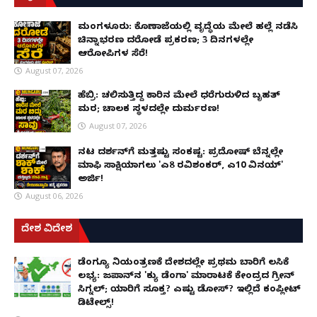
ಮಂಗಳೂರು: ಕೊಣಾಜೆಯಲ್ಲಿ ವೃದ್ಧೆಯ ಮೇಲೆ ಹಲ್ಲೆ ನಡೆಸಿ
ಚಿನ್ನಾಭರಣ ದರೋಡೆ ಪ್ರಕರಣ; 3 ದಿನಗಳಲ್ಲೇ
ಆರೋಪಿಗಳ ಸೆರೆ!
August 07, 2026
ಹೆಬ್ರಿ: ಚಲಿಸುತ್ತಿದ್ದ ಕಾರಿನ ಮೇಲೆ ಧರೆಗುರುಳಿದ ಬೃಹತ್
ಮರ; ಚಾಲಕ ಸ್ಥಳದಲ್ಲೇ ದುರ್ಮರಣ!
August 07, 2026
ನಟ ದರ್ಶನ್‌ಗೆ ಮತ್ತಷ್ಟು ಸಂಕಷ್ಟ: ಪ್ರದೋಷ್ ಬೆನ್ನಲ್ಲೇ
ಮಾಫಿ ಸಾಕ್ಷಿಯಾಗಲು 'ಎ8 ರವಿಶಂಕರ್, ಎ10 ವಿನಯ್'
ಅರ್ಜಿ!
August 06, 2026
ದೇಶ ವಿದೇಶ
ಡೆಂಗ್ಯೂ ನಿಯಂತ್ರಣಕ್ಕೆ ದೇಶದಲ್ಲೇ ಪ್ರಥಮ ಬಾರಿಗೆ ಲಸಿಕೆ
ಲಭ್ಯ: ಜಪಾನ್‌ನ 'ಕ್ಯು ಡೆಂಗಾ' ಮಾರಾಟಕ್ಕೆ ಕೇಂದ್ರದ ಗ್ರೀನ್
ಸಿಗ್ನಲ್; ಯಾರಿಗೆ ಸೂಕ್ತ? ಎಷ್ಟು ಡೋಸ್? ಇಲ್ಲಿದೆ ಕಂಪ್ಲೀಟ್
ಡಿಟೇಲ್ಸ್!