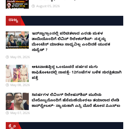
August 05, 2026
ರಾಜ್ಯ
ಇನ್​ಸ್ಟಾಗ್ರಾಂನಲ್ಲಿ ಪರಿಚಿತಳಾದ ಎರಡು ಮಕ್ಕಳ
ತಾಯಿಯೊಂದಿಗೆ ಲಿವಿನ್ ರಿಲೇಶನ್​ಶಿಪ್- ನನ್ನನ್ನು
ಮೇಂಟೆನ್ ಮಾಡಲು ಸಾಧ್ಯವಿಲ್ಲ ಎಂದಿದಕ್ಕೆ ಯುವಕ
ಸುಸೈಡ್ ?
May 09, 2026
ಆಟವಾಡುತ್ತಿದ್ದ ಒಂದೂವರೆ ವರ್ಷದ ಮಗು
ಕಾಫಿತೋಟದಲ್ಲಿ ನಾಪತ್ತೆ- 12ಗಂಟೆಗಳ ಬಳಿಕ ಸುರಕ್ಷಿತವಾಗಿ
ಪತ್ತೆ
May 08, 2026
8ವರ್ಷಗಳ ಲಿವಿಂಗ್‌ ರಿಲೇಷನ್‌ಶಿಪ್ ಮುರಿದು
ಬೇರೊಬ್ಬನೊಂದಿಗೆ ಹೆಸೆಮಣೆಯೇರಲು ತಯಾರಾದ ಲೇಡಿ
ಕಾನ್‌ಸ್ಟೇಬಲ್- ನ್ಯಾಯಕ್ಕಾಗಿ ಎಸ್ಪಿ ಮೊರೆ ಹೋದ ಪಿಎಸ್ಐ
May 07, 2026
ಕ್ರೈಂ