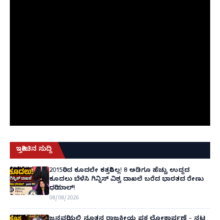
ಇತ್ತೀಚಿನ ಸುದ್ದಿ
2015ರಿಂದ ಕೂದಲೇ ಕತ್ತರಿಸಿಲ್ಲ! 8 ಅಡಿಗೂ ಹೆಚ್ಚು ಉದ್ದದ
ಕೂದಲು ಬೆಳೆಸಿ ಗಿನ್ನಿಸ್ ವಿಶ್ವ ದಾಖಲೆ ಬರೆದ ಭಾರತದ ರೇಣು
ಧರಿಯಾಲ್!
08/08/2026
ಜನವರಿಯಲ್ಲಿ ನೂತನ ರಾಜಕೀಯ ಪಕ್ಷ ಲೋಕಾರ್ಪಣೆ – ನಟ