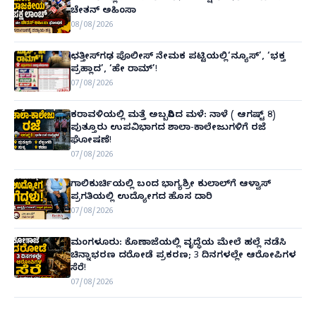
ಚೇತನ್ ಅಹಿಂಸಾ
08/08/2026
ಛತ್ತೀಸ್‌ಗಢ ಪೊಲೀಸ್ ನೇಮಕ ಪಟ್ಟಿಯಲ್ಲಿ‘ನ್ಯೂಸ್’, ‘ಭಕ್ತ
ಪ್ರಹ್ಲಾದ’, ‘ಹೇ ರಾಮ್’!
07/08/2026
ಕರಾವಳಿಯಲ್ಲಿ ಮತ್ತೆ ಅಬ್ಬರಿಸಿದ ಮಳೆ: ನಾಳೆ ( ಆಗಷ್ಟ್ 8)
ಪುತ್ತೂರು ಉಪವಿಭಾಗದ ಶಾಲಾ-ಕಾಲೇಜುಗಳಿಗೆ ರಜೆ
ಘೋಷಣೆ!
07/08/2026
ಗಾಲಿಕುರ್ಚಿಯಲ್ಲಿ ಬಂದ ಭಾಗ್ಯಶ್ರೀ ಕುಲಾಲ್‌ಗೆ ಆಳ್ವಾಸ್
ಪ್ರಗತಿಯಲ್ಲಿ ಉದ್ಯೋಗದ ಹೊಸ ದಾರಿ
07/08/2026
ಮಂಗಳೂರು: ಕೊಣಾಜೆಯಲ್ಲಿ ವೃದ್ಧೆಯ ಮೇಲೆ ಹಲ್ಲೆ ನಡೆಸಿ
ಚಿನ್ನಾಭರಣ ದರೋಡೆ ಪ್ರಕರಣ; 3 ದಿನಗಳಲ್ಲೇ ಆರೋಪಿಗಳ
ಸೆರೆ!
07/08/2026