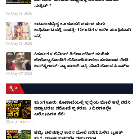
ಮೇಂಟೆನ್ ಮಾಡಲು ಸಾಧ್ಯವಿಲ್ಲ ಎಂದಿದಕ್ಕೆ ಯುವಕ
ಸುಸೈಡ್ ?
May 09, 2026
ಆಟವಾಡುತ್ತಿದ್ದ ಒಂದೂವರೆ ವರ್ಷದ ಮಗು
ಕಾಫಿತೋಟದಲ್ಲಿ ನಾಪತ್ತೆ- 12ಗಂಟೆಗಳ ಬಳಿಕ ಸುರಕ್ಷಿತವಾಗಿ
ಪತ್ತೆ
May 08, 2026
8ವರ್ಷಗಳ ಲಿವಿಂಗ್‌ ರಿಲೇಷನ್‌ಶಿಪ್ ಮುರಿದು
ಬೇರೊಬ್ಬನೊಂದಿಗೆ ಹೆಸೆಮಣೆಯೇರಲು ತಯಾರಾದ ಲೇಡಿ
ಕಾನ್‌ಸ್ಟೇಬಲ್- ನ್ಯಾಯಕ್ಕಾಗಿ ಎಸ್ಪಿ ಮೊರೆ ಹೋದ ಪಿಎಸ್ಐ
May 07, 2026
ಕ್ರೈಂ
ಮಂಗಳೂರು: ಕೊಣಾಜೆಯಲ್ಲಿ ವೃದ್ಧೆಯ ಮೇಲೆ ಹಲ್ಲೆ ನಡೆಸಿ
ಚಿನ್ನಾಭರಣ ದರೋಡೆ ಪ್ರಕರಣ; 3 ದಿನಗಳಲ್ಲೇ
ಆರೋಪಿಗಳ ಸೆರೆ!
August 07, 2026
ಹೆಬ್ರಿ: ಚಲಿಸುತ್ತಿದ್ದ ಕಾರಿನ ಮೇಲೆ ಧರೆಗುರುಳಿದ ಬೃಹತ್