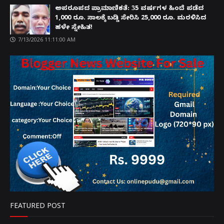
ಅಪರೂಪದ ಪ್ರಾಮಾಣಿಕತೆ: 35 ವರ್ಷಗಳ ಹಿಂದೆ ಪಡೆದ
1,000 ರೂ. ಸಾಲಕ್ಕೆ ಬಡ್ಡಿ ಸೇರಿಸಿ 25,000 ರೂ. ಮರಳಿಸಿದ
ಹಳೇ ಸ್ನೇಹಿತ!
7/13/2026 11:11:00 AM
FEATURED POST