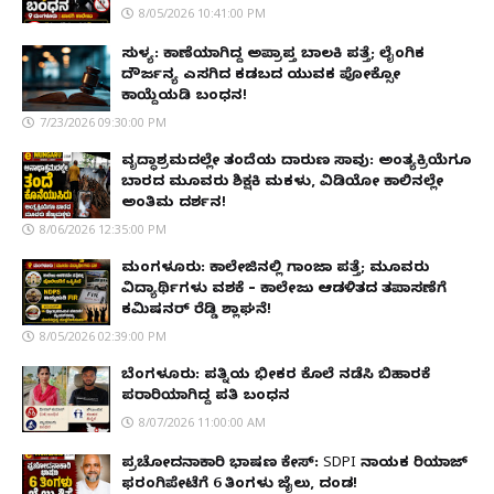
8/05/2026 10:41:00 PM
ಸುಳ್ಯ: ಕಾಣೆಯಾಗಿದ್ದ ಅಪ್ರಾಪ್ತ ಬಾಲಕಿ ಪತ್ತೆ; ಲೈಂಗಿಕ
ದೌರ್ಜನ್ಯ ಎಸಗಿದ ಕಡಬದ ಯುವಕ ಪೋಕ್ಸೋ
ಕಾಯ್ದೆಯಡಿ ಬಂಧನ!
7/23/2026 09:30:00 PM
ವೃದ್ಧಾಶ್ರಮದಲ್ಲೇ ತಂದೆಯ ದಾರುಣ ಸಾವು: ಅಂತ್ಯಕ್ರಿಯೆಗೂ
ಬಾರದ ಮೂವರು ಶಿಕ್ಷಕಿ ಮಕಳು, ವಿಡಿಯೋ ಕಾಲಿನಲ್ಲೇ
ಅಂತಿಮ ದರ್ಶನ!
8/06/2026 12:35:00 PM
ಮಂಗಳೂರು: ಕಾಲೇಜಿನಲ್ಲಿ ಗಾಂಜಾ ಪತ್ತೆ; ಮೂವರು
ವಿದ್ಯಾರ್ಥಿಗಳು ವಶಕ್ಕೆ – ಕಾಲೇಜು ಆಡಳಿತದ ತಪಾಸಣೆಗೆ
ಕಮಿಷನರ್ ರೆಡ್ಡಿ ಶ್ಲಾಘನೆ!
8/05/2026 02:39:00 PM
ಬೆಂಗಳೂರು: ಪತ್ನಿಯ ಭೀಕರ ಕೊಲೆ ನಡೆಸಿ ಬಿಹಾರಕ್ಕೆ
ಪರಾರಿಯಾಗಿದ್ದ ಪತಿ ಬಂಧನ
8/07/2026 11:00:00 AM
ಪ್ರಚೋದನಾಕಾರಿ ಭಾಷಣ ಕೇಸ್: SDPI ನಾಯಕ ರಿಯಾಜ್
ಫರಂಗಿಪೇಟೆಗೆ 6 ತಿಂಗಳು ಜೈಲು, ದಂಡ!