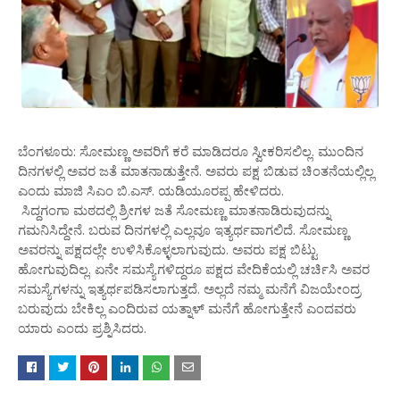
ಬೆಂಗಳೂರು: ಸೋಮಣ್ಣ ಅವರಿಗೆ ಕರೆ ಮಾಡಿದರೂ ಸ್ವೀಕರಿಸಲಿಲ್ಲ. ಮುಂದಿನ
ದಿನಗಳಲ್ಲಿ ಅವರ ಜತೆ ಮಾತನಾಡುತ್ತೇನೆ. ಅವರು ಪಕ್ಷ ಬಿಡುವ ಚಿಂತನೆಯಲ್ಲಿಲ್ಲ
ಎಂದು ಮಾಜಿ ಸಿಎಂ ಬಿ.ಎಸ್. ಯಡಿಯೂರಪ್ಪ ಹೇಳಿದರು.
ಸಿದ್ದಗಂಗಾ ಮಠದಲ್ಲಿ ಶ್ರೀಗಳ ಜತೆ ಸೋಮಣ್ಣ ಮಾತನಾಡಿರುವುದನ್ನು
ಗಮನಿಸಿದ್ದೇನೆ. ಬರುವ ದಿನಗಳಲ್ಲಿ ಎಲ್ಲವೂ ಇತ್ಯರ್ಥವಾಗಲಿದೆ. ಸೋಮಣ್ಣ
ಅವರನ್ನು ಪಕ್ಷದಲ್ಲೇ ಉಳಿಸಿಕೊಳ್ಳಲಾಗುವುದು. ಅವರು ಪಕ್ಷ ಬಿಟ್ಟು
ಹೋಗುವುದಿಲ್ಲ. ಏನೇ ಸಮಸ್ಯೆಗಳಿದ್ದರೂ ಪಕ್ಷದ ವೇದಿಕೆಯಲ್ಲಿ ಚರ್ಚಿಸಿ ಅವರ
ಸಮಸ್ಯೆಗಳನ್ನು ಇತ್ಯರ್ಥಪಡಿಸಲಾಗುತ್ತದೆ. ಅಲ್ಲದೆ ನಮ್ಮ ಮನೆಗೆ ವಿಜಯೇಂದ್ರ
ಬರುವುದು ಬೇಕಿಲ್ಲ ಎಂದಿರುವ ಯತ್ನಾಳ್ ಮನೆಗೆ ಹೋಗುತ್ತೇನೆ ಎಂದವರು
ಯಾರು ಎಂದು ಪ್ರಶ್ನಿಸಿದರು.