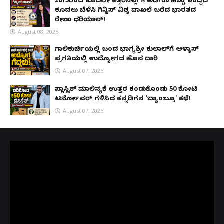
2015ರಿಂದ ಕೂದಲೇ ಕತ್ತರಿಸಿಲ್ಲ! 8 ಅಡಿಗೂ ಹೆಚ್ಚು ಉದ್ದದ
ಕೂದಲು ಬೆಳೆಸಿ ಗಿನ್ನಿಸ್ ವಿಶ್ವ ದಾಖಲೆ ಬರೆದ ಭಾರತದ
ರೇಣು ಧರಿಯಾಲ್!
August 08, 2026
ಗಾಲಿಕುರ್ಚಿಯಲ್ಲಿ ಬಂದ ಭಾಗ್ಯಶ್ರೀ ಕುಲಾಲ್‌ಗೆ ಆಳ್ವಾಸ್
ಪ್ರಗತಿಯಲ್ಲಿ ಉದ್ಯೋಗದ ಹೊಸ ದಾರಿ
August 07, 2026
ಪ್ಲಾಸ್ಟಿಕ್ ಮಾಲಿನ್ಯಕ್ಕೆ ಉತ್ತರ ಕಂಡುಕೊಂಡು ₹50 ಕೋಟಿ
ಟರ್ನೋವರ್ ಗಳಿಸಿದ ಕನ್ನಡಿಗನ 'ಬ್ಯಾಂಬ್ರೂ' ಕಥೆ!
August 07, 2026