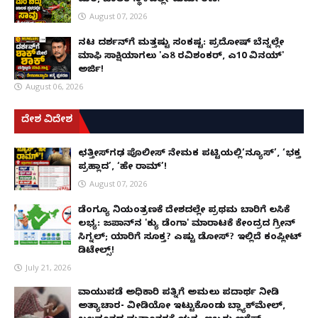
ಮರ; ಚಾಲಕ ಸ್ಥಳದಲ್ಲೇ ದುರ್ಮರಣ!
August 07, 2026
ನಟ ದರ್ಶನ್‌ಗೆ ಮತ್ತಷ್ಟು ಸಂಕಷ್ಟ: ಪ್ರದೋಷ್ ಬೆನ್ನಲ್ಲೇ
ಮಾಫಿ ಸಾಕ್ಷಿಯಾಗಲು 'ಎ8 ರವಿಶಂಕರ್, ಎ10 ವಿನಯ್'
ಅರ್ಜಿ!
August 06, 2026
ದೇಶ ವಿದೇಶ
ಛತ್ತೀಸ್‌ಗಢ ಪೊಲೀಸ್ ನೇಮಕ ಪಟ್ಟಿಯಲ್ಲಿ‘ನ್ಯೂಸ್’, ‘ಭಕ್ತ
ಪ್ರಹ್ಲಾದ’, ‘ಹೇ ರಾಮ್’!
August 07, 2026
ಡೆಂಗ್ಯೂ ನಿಯಂತ್ರಣಕ್ಕೆ ದೇಶದಲ್ಲೇ ಪ್ರಥಮ ಬಾರಿಗೆ ಲಸಿಕೆ
ಲಭ್ಯ: ಜಪಾನ್‌ನ 'ಕ್ಯು ಡೆಂಗಾ' ಮಾರಾಟಕ್ಕೆ ಕೇಂದ್ರದ ಗ್ರೀನ್
ಸಿಗ್ನಲ್; ಯಾರಿಗೆ ಸೂಕ್ತ? ಎಷ್ಟು ಡೋಸ್? ಇಲ್ಲಿದೆ ಕಂಪ್ಲೀಟ್
ಡಿಟೇಲ್ಸ್!
July 21, 2026
ವಾಯುಪಡೆ ಅಧಿಕಾರಿ ಪತ್ನಿಗೆ ಅಮಲು ಪದಾರ್ಥ ನೀಡಿ
ಅತ್ಯಾಚಾರ- ವೀಡಿಯೋ ಇಟ್ಟುಕೊಂಡು ಬ್ಲ್ಯಾಕ್‌ಮೇಲ್,