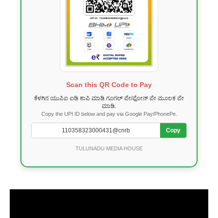
Scan this QR Code to Pay
ಕೆಳಗಿನ ಯುಪಿಐ ಐಡಿ ಕಾಪಿ ಮಾಡಿ ಗೂಗಲ್ ಪೇ/ಫೋನ್ ಪೇ ಮೂಲಕ ಪೇ
ಮಾಡಿ.
Copy the UPI ID below and pay via Google Pay/PhonePe.
Copy
TULUNADU MEDIA HOUSE