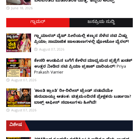
ಬಲವಂತದ ಮತಾಂತರಕ್ಕೆ ಯತ್ನ, ಇಬ್ಬರು ಅರೆಸ್ಟ್
June 18, 2026
ಗ್ಲಾಮರ್
ಜನಪ್ರಿಯ ಸುದ್ದಿ
ಗ್ಲ್ಯಾಮಾರಸ್ ವೈಟ್‌ ಸೀರೆಯಲ್ಲಿ ಕಣ್ಮನ ಸೆಳೆದ ನಟಿ ವಿಷ್ಣು
ಪ್ರಿಯಾ; ಸಾಮಾಜಿಕ ಜಾಲತಾಣಗಳಲ್ಲಿ ಫೋಟೋ ವೈರಲ್!
August 07, 2026
ಕೇಸರಿ ಉಡುಪಿನ ಬಗೆಗೆ ಕೇಳಿದ ಮಾಧ್ಯಮದ ಪ್ರಶ್ನೆಗೆ ಖಡಕ್
ಉತ್ತರ ನೀಡಿದ ನಟಿ ಪ್ರಿಯಾ ಪ್ರಕಾಶ್ ವಾರಿಯರ್! Priya
Prakash Varrier
August 07, 2026
'ಶಾಂತಿ ಕ್ರಾಂತಿ' ರೀ-ರಿಲೀಸ್ ಟ್ರೆಂಡ್ ನಡುವೆಯೇ
ಶುರುವಾಯ್ತು ಆತಂಕ: ಚಿತ್ರಮಂದಿರಕ್ಕೆ ಪ್ರೇಕ್ಷಕರು ಬರ್ತಾರಾ?
ಬಾಕ್ಸ್ ಆಫೀಸ್ ಸವಾಲುಗಳು ಹೀಗಿವೆ!
August 07, 2026
ವಿಶೇಷ