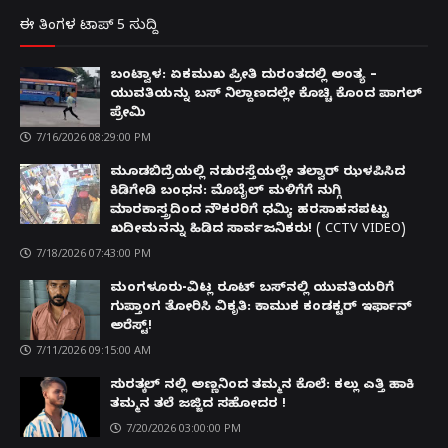
ಈ ತಿಂಗಳ ಟಾಪ್ 5 ಸುದ್ದಿ
ಬಂಟ್ವಾಳ: ಏಕಮುಖ ಪ್ರೀತಿ ದುರಂತದಲ್ಲಿ ಅಂತ್ಯ –
ಯುವತಿಯನ್ನು ಬಸ್ ನಿಲ್ದಾಣದಲ್ಲೇ ಕೊಚ್ಚಿ ಕೊಂದ ಪಾಗಲ್
ಪ್ರೇಮಿ
7/16/2026 08:29:00 PM
ಮೂಡಬಿದ್ರೆಯಲ್ಲಿ ನಡುರಸ್ತೆಯಲ್ಲೇ ತಲ್ವಾರ್ ಝಳಪಿಸಿದ
ಕಿಡಿಗೇಡಿ ಬಂಧನ: ಮೊಬೈಲ್ ಮಳಿಗೆಗೆ ನುಗ್ಗಿ
ಮಾರಕಾಸ್ತ್ರದಿಂದ ನೌಕರರಿಗೆ ಧಮ್ಕಿ; ಹರಸಾಹಸಪಟ್ಟು
ಖದೀಮನನ್ನು ಹಿಡಿದ ಸಾರ್ವಜನಿಕರು! ( CCTV VIDEO)
7/18/2026 07:43:00 PM
ಮಂಗಳೂರು-ವಿಟ್ಲ ರೂಟ್ ಬಸ್‌ನಲ್ಲಿ ಯುವತಿಯರಿಗೆ
ಗುಪ್ತಾಂಗ ತೋರಿಸಿ ವಿಕೃತಿ: ಕಾಮುಕ ಕಂಡಕ್ಟರ್ ಇರ್ಫಾನ್
ಅರೆಸ್ಟ್!
7/11/2026 09:15:00 AM
ಸುರತ್ಕಲ್ ನಲ್ಲಿ ಅಣ್ಣನಿಂದ ತಮ್ಮನ ಕೊಲೆ: ಕಲ್ಲು ಎತ್ತಿ ಹಾಕಿ
ತಮ್ಮನ ತಲೆ ಜಜ್ಜಿದ ಸಹೋದರ !
7/20/2026 03:00:00 PM