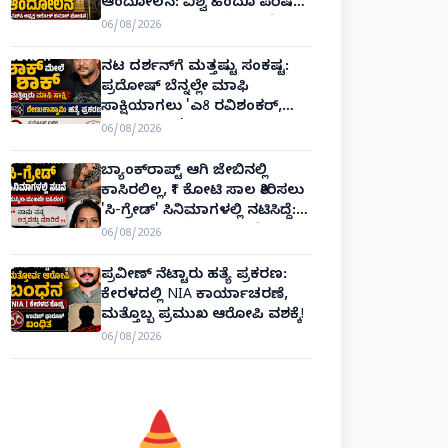
ಆಂದೋಲನ: ವಿಶ್ವ ಹಿಂದೂ ಪರಿಷತ್
ಅಂತರರಾಷ್ಟ್ರೀಯ ಅಧ್ಯಕ್ಷ ಅಲೋಕ್
06/08/2026
ಕುಮಾರ್ ಘೋಷಣೆ!
ನಟ ದರ್ಶನ್‌ಗೆ ಮತ್ತಷ್ಟು ಸಂಕಷ್ಟ:
ಪ್ರದೋಷ್ ಬೆನ್ನಲ್ಲೇ ಮಾಫಿ
ಸಾಕ್ಷಿಯಾಗಲು 'ಎ8 ರವಿಶಂಕರ್,
ಎ10 ವಿನಯ್' ಅರ್ಜಿ!
06/08/2026
ಬ್ಯಾಂಕ್‌ರಾಪ್ಟ್‌ ಆಗಿ ಜೇಬಿನಲ್ಲಿ
ಕಾಸಿರಲಿಲ್ಲ, ₹1 ಕೋಟಿ ಸಾಲ ತೀರಿಸಲು
'ಸಿ-ಗ್ರೇಡ್' ಸಿನಿಮಾಗಳಲ್ಲಿ ನಟಿಸಿದ್ದೆ:
ನಟಿ ಸುಸ್ಮಿತಾ ಮುಖರ್ಜಿ ಕಣ್ಣೀರಿನ
06/08/2026
ಹಣೆಬರಹ!
ಪ್ರವೀಣ್ ನೆಟ್ಟಾರು ಹತ್ಯೆ ಪ್ರಕರಣ:
ಕೇರಳದಲ್ಲಿ NIA ಕಾರ್ಯಾಚರಣೆ,
ಮತ್ತೊಬ್ಬ ಪ್ರಮುಖ ಆರೋಪಿ ವಶಕ್ಕೆ!
06/08/2026