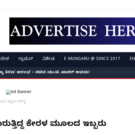
ಿದೇಶ
ಗ್ಲಾಮರ್
ವಿಶೇಷ
E MUNGARU @ SINCE 2017
EN
ಸಂಧ್ಯಾ ಕಿರಣ' ಆರಂಭ' – ಸಚಿವ ಯು.ಟಿ. ಖಾದರ್ ಅಭಯ!
ದ ಇಬ್ಬರು ಅರೆಸ್ಟ್
ತ್ತಿದ್ದ ಕೇರಳ ಮೂಲದ ಇಬ್ಬರು