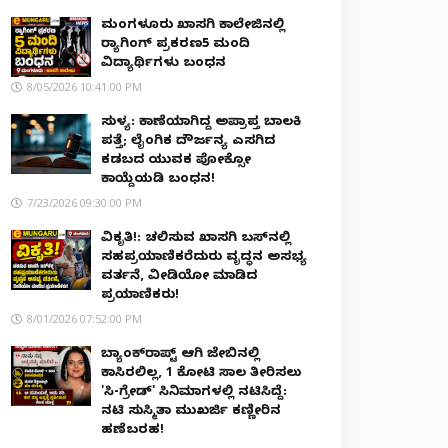
ಮಂಗಳೂರು ಖಾಸಗಿ ಕಾಲೇಜಿನಲ್ಲಿ
ರ‌್ಯಾಗಿಂಗ್ ಪ್ರಕರಣ5 ಮಂದಿ
ವಿದ್ಯಾರ್ಥಿಗಳು ಬಂಧನ
8/05/2026 10:41:00 PM
ಸುಳ್ಯ: ಕಾಣೆಯಾಗಿದ್ದ ಅಪ್ರಾಪ್ತ ಬಾಲಕಿ
ಪತ್ತೆ; ಲೈಂಗಿಕ ದೌರ್ಜನ್ಯ ಎಸಗಿದ
ಕಡಬದ ಯುವಕ ಪೋಕ್ಸೋ
ಕಾಯ್ದೆಯಡಿ ಬಂಧನ!
7/23/2026 09:30:00 PM
ವಿಕೃತಿ!: ಚಲಿಸುವ ಖಾಸಗಿ ಬಸ್‌ನಲ್ಲಿ
ಸಹಪ್ರಯಾಣಿಕರೆದುರು ವೃದ್ಧನ ಅಸಭ್ಯ
ವರ್ತನೆ, ವೀಡಿಯೋ ಮಾಡಿದ
ಪ್ರಯಾಣಿಕರು!
8/01/2026 07:52:00 PM
ಬ್ಯಾಂಕ್‌ರಾಪ್ಟ್‌ ಆಗಿ ಜೇಬಿನಲ್ಲಿ
ಕಾಸಿರಲಿಲ್ಲ, ₹1 ಕೋಟಿ ಸಾಲ ತೀರಿಸಲು
'ಸಿ-ಗ್ರೇಡ್' ಸಿನಿಮಾಗಳಲ್ಲಿ ನಟಿಸಿದ್ದೆ:
ನಟಿ ಸುಸ್ಮಿತಾ ಮುಖರ್ಜಿ ಕಣ್ಣೀರಿನ
ಹಣೆಬರಹ!