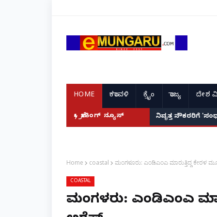
HOME
ಕರಾವಳಿ
ಕ್ರೈಂ
ರಾಜ್ಯ
ದೇಶ ವ
ಾರಾ? ಬಾಕ್ಸ್ ಆಫೀಸ್ ಸವಾಲುಗಳು ಹೀಗಿವೆ!
ಬ್ರೇಕಿಂಗ್ ನ್ಯೂಸ್
ನಿವೃತ್ತ ನೌಕರರಿಗೆ '
Home
coastal
ಮಂಗಳೂರು: ಎಂಡಿಎಂಎ ಮಾರುತ್ತಿದ್ದ ಕೇರಳ ಮೂಲ
COASTAL
ಮಂಗಳೂರು: ಎಂಡಿಎಂಎ ಮಾರು