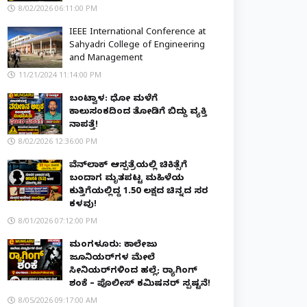
8/02/2026 06:11:00 PM
IEEE International Conference at
Sahyadri College of Engineering
and Management
11/21/2024 11:14:00 PM
ಬಂಟ್ವಾಳ: ಧೋ ಮಳೆಗೆ
ಕಾಲುಸಂಕದಿಂದ ತೋಡಿಗೆ ಬಿದ್ದು ವ್ಯಕ್ತಿ
ನಾಪತ್ತೆ!
8/02/2026 12:36:00 PM
ವೆನ್‌ಲಾಕ್ ಆಸ್ಪತ್ರೆಯಲ್ಲಿ ಚಿಕಿತ್ಸೆಗೆ
ಬಂದಾಗ ಮೃತಪಟ್ಟ ಮಹಿಳೆಯ
ಕುತ್ತಿಗೆಯಲ್ಲಿದ್ದ ₹1.50 ಲಕ್ಷದ ಚಿನ್ನದ ಸರ
ಕಳವು!
8/01/2026 07:12:00 PM
ಮಂಗಳೂರು: ಕಾಲೇಜು
ಜೂನಿಯರ್‌ಗಳ ಮೇಲೆ
ಸೀನಿಯರ್‌ಗಳಿಂದ ಹಲ್ಲೆ; ರ‌್ಯಾಗಿಂಗ್
ಶಂಕೆ – ಪೊಲೀಸ್ ಕಮಿಷನರ್ ಸ್ಪಷ್ಟನೆ!
8/05/2026 09:17:00 AM