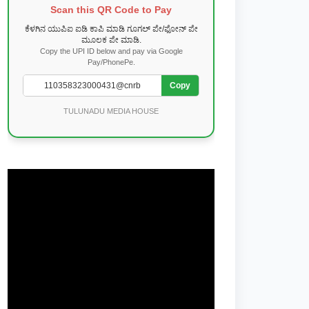
Scan this QR Code to Pay
ಕೆಳಗಿನ ಯುಪಿಐ ಐಡಿ ಕಾಪಿ ಮಾಡಿ ಗೂಗಲ್ ಪೇ/ಫೋನ್ ಪೇ
ಮೂಲಕ ಪೇ ಮಾಡಿ.
Copy the UPI ID below and pay via Google
Pay/PhonePe.
Copy
TULUNADU MEDIA HOUSE