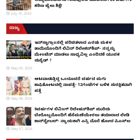
ಅತ್ಯಾಚಾರವೆಸಗಿದ ಗುರುಪುರದ ಯುವಕನಿಗೆ 20 ವರ್ಷಗಳ
ಕಠಿಣ ಜೈಲು ಶಿಕ್ಷೆ!
July 10, 2026
ರಾಜ್ಯ
ಇನ್​ಸ್ಟಾಗ್ರಾಂನಲ್ಲಿ ಪರಿಚಿತಳಾದ ಎರಡು ಮಕ್ಕಳ
ತಾಯಿಯೊಂದಿಗೆ ಲಿವಿನ್ ರಿಲೇಶನ್​ಶಿಪ್- ನನ್ನನ್ನು
ಮೇಂಟೆನ್ ಮಾಡಲು ಸಾಧ್ಯವಿಲ್ಲ ಎಂದಿದಕ್ಕೆ ಯುವಕ
ಸುಸೈಡ್ ?
May 09, 2026
ಆಟವಾಡುತ್ತಿದ್ದ ಒಂದೂವರೆ ವರ್ಷದ ಮಗು
ಕಾಫಿತೋಟದಲ್ಲಿ ನಾಪತ್ತೆ- 12ಗಂಟೆಗಳ ಬಳಿಕ ಸುರಕ್ಷಿತವಾಗಿ
ಪತ್ತೆ
May 08, 2026
8ವರ್ಷಗಳ ಲಿವಿಂಗ್‌ ರಿಲೇಷನ್‌ಶಿಪ್ ಮುರಿದು
ಬೇರೊಬ್ಬನೊಂದಿಗೆ ಹೆಸೆಮಣೆಯೇರಲು ತಯಾರಾದ ಲೇಡಿ
ಕಾನ್‌ಸ್ಟೇಬಲ್- ನ್ಯಾಯಕ್ಕಾಗಿ ಎಸ್ಪಿ ಮೊರೆ ಹೋದ ಪಿಎಸ್ಐ
May 07, 2026