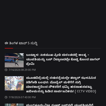
ಈ ತಿಂಗಳ ಟಾಪ್ 5 ಸುದ್ದಿ
ಬಂಟ್ವಾಳ: ಏಕಮುಖ ಪ್ರೀತಿ ದುರಂತದಲ್ಲಿ ಅಂತ್ಯ –
ಯುವತಿಯನ್ನು ಬಸ್ ನಿಲ್ದಾಣದಲ್ಲೇ ಕೊಚ್ಚಿ ಕೊಂದ ಪಾಗಲ್
ಪ್ರೇಮಿ
7/16/2026 08:29:00 PM
ಮೂಡಬಿದ್ರೆಯಲ್ಲಿ ನಡುರಸ್ತೆಯಲ್ಲೇ ತಲ್ವಾರ್ ಝಳಪಿಸಿದ
ಕಿಡಿಗೇಡಿ ಬಂಧನ: ಮೊಬೈಲ್ ಮಳಿಗೆಗೆ ನುಗ್ಗಿ
ಮಾರಕಾಸ್ತ್ರದಿಂದ ನೌಕರರಿಗೆ ಧಮ್ಕಿ; ಹರಸಾಹಸಪಟ್ಟು
ಖದೀಮನನ್ನು ಹಿಡಿದ ಸಾರ್ವಜನಿಕರು! ( CCTV VIDEO)
7/18/2026 07:43:00 PM
ಮಂಗಳೂರು-ವಿಟ್ಲ ರೂಟ್ ಬಸ್‌ನಲ್ಲಿ ಯುವತಿಯರಿಗೆ