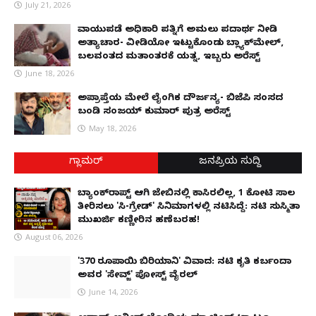
July 21, 2026
ವಾಯುಪಡೆ ಅಧಿಕಾರಿ ಪತ್ನಿಗೆ ಅಮಲು ಪದಾರ್ಥ ನೀಡಿ
ಅತ್ಯಾಚಾರ- ವೀಡಿಯೋ ಇಟ್ಟುಕೊಂಡು ಬ್ಲ್ಯಾಕ್‌ಮೇಲ್,
ಬಲವಂತದ ಮತಾಂತರಕ್ಕೆ ಯತ್ನ, ಇಬ್ಬರು ಅರೆಸ್ಟ್
June 18, 2026
ಅಪ್ರಾಪ್ತೆಯ ಮೇಲೆ ಲೈಂಗಿಕ ದೌರ್ಜನ್ಯ- ಬಿಜೆಪಿ ಸಂಸದ
ಬಂಡಿ ಸಂಜಯ್ ಕುಮಾರ್ ಪುತ್ರ ಅರೆಸ್ಟ್
May 18, 2026
ಗ್ಲಾಮರ್
ಜನಪ್ರಿಯ ಸುದ್ದಿ
ಬ್ಯಾಂಕ್‌ರಾಪ್ಟ್‌ ಆಗಿ ಜೇಬಿನಲ್ಲಿ ಕಾಸಿರಲಿಲ್ಲ, ₹1 ಕೋಟಿ ಸಾಲ
ತೀರಿಸಲು 'ಸಿ-ಗ್ರೇಡ್' ಸಿನಿಮಾಗಳಲ್ಲಿ ನಟಿಸಿದ್ದೆ: ನಟಿ ಸುಸ್ಮಿತಾ
ಮುಖರ್ಜಿ ಕಣ್ಣೀರಿನ ಹಣೆಬರಹ!
August 06, 2026
'370 ರೂಪಾಯಿ ಬಿರಿಯಾನಿ' ವಿವಾದ: ನಟಿ ಕೃತಿ ಕರ್ಬಂದಾ
ಅವರ 'ಸೇವ್ಜ್' ಪೋಸ್ಟ್ ವೈರಲ್
June 14, 2026