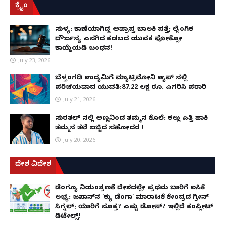
ಕ್ರೈಂ
ಸುಳ್ಯ: ಕಾಣೆಯಾಗಿದ್ದ ಅಪ್ರಾಪ್ತ ಬಾಲಕಿ ಪತ್ತೆ; ಲೈಂಗಿಕ
ದೌರ್ಜನ್ಯ ಎಸಗಿದ ಕಡಬದ ಯುವಕ ಪೋಕ್ಸೋ
ಕಾಯ್ದೆಯಡಿ ಬಂಧನ!
July 23, 2026
ಬೆಳ್ತಂಗಡಿ ಉದ್ಯಮಿಗೆ ಮ್ಯಾಟ್ರಿಮೋನಿ ಆ್ಯಪ್ ನಲ್ಲಿ
ಪರಿಚಯವಾದ ಯುವತಿ:87.22 ಲಕ್ಷ ರೂ. ಎಗರಿಸಿ ಪರಾರಿ
July 21, 2026
ಸುರತ್ಕಲ್ ನಲ್ಲಿ ಅಣ್ಣನಿಂದ ತಮ್ಮನ ಕೊಲೆ: ಕಲ್ಲು ಎತ್ತಿ ಹಾಕಿ
ತಮ್ಮನ ತಲೆ ಜಜ್ಜಿದ ಸಹೋದರ !
July 20, 2026
ದೇಶ ವಿದೇಶ
ಡೆಂಗ್ಯೂ ನಿಯಂತ್ರಣಕ್ಕೆ ದೇಶದಲ್ಲೇ ಪ್ರಥಮ ಬಾರಿಗೆ ಲಸಿಕೆ
ಲಭ್ಯ: ಜಪಾನ್‌ನ 'ಕ್ಯು ಡೆಂಗಾ' ಮಾರಾಟಕ್ಕೆ ಕೇಂದ್ರದ ಗ್ರೀನ್
ಸಿಗ್ನಲ್; ಯಾರಿಗೆ ಸೂಕ್ತ? ಎಷ್ಟು ಡೋಸ್? ಇಲ್ಲಿದೆ ಕಂಪ್ಲೀಟ್
ಡಿಟೇಲ್ಸ್!