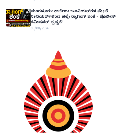
ಮಂಗಳೂರು: ಕಾಲೇಜು ಜೂನಿಯರ್‌ಗಳ ಮೇಲೆ
ಸೀನಿಯರ್‌ಗಳಿಂದ ಹಲ್ಲೆ; ರ‌್ಯಾಗಿಂಗ್ ಶಂಕೆ – ಪೊಲೀಸ್
ಕಮಿಷನರ್ ಸ್ಪಷ್ಟನೆ!
05/08/2026