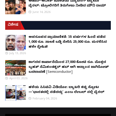
ಆಹಾನ್-ಅನೀತ್ ಜೋಡಿಯ ಮ್ಯಾಚಿಂಗ್ ಟ್ಯಾಟೂ
ವೈರಲ್: ಟ್ರೋಲಿಗರಿಗೆ ತಿರುಗೇಟು ನೀಡಿದ ಮೌನಿ ರಾಯ್
June 14, 2026
ವಿಶೇಷ
ಅಪರೂಪದ ಪ್ರಾಮಾಣಿಕತೆ: 35 ವರ್ಷಗಳ ಹಿಂದೆ ಪಡೆದ
1,000 ರೂ. ಸಾಲಕ್ಕೆ ಬಡ್ಡಿ ಸೇರಿಸಿ 25,000 ರೂ. ಮರಳಿಸಿದ
ಹಳೇ ಸ್ನೇಹಿತ!
July 13, 2026
ಕಾಗದದ ಕಾರ್ಖಾನೆಯಿಂದ 27,000 ಕೋಟಿ ರೂ. ಮೊತ್ತದ
ಬೃಹತ್ ಸೆಮಿಕಂಡಕ್ಟರ್ ಹಬ್ ಆಗಿ ಅಸ್ಸಾಂನ ಜಾಗಿರೋಡ್
ಬದಲಾವಣೆ [Semiconductor]
April 03, 2026
ಹಳೆಯ ಸಿಸಿಟಿವಿ ವಿಡಿಯೋ: ಬ್ಯಾಟರಿ ಕಚ್ಚಿ ಸ್ಫೋಟ
—‘ಭಾರತದಲ್ಲಿ ನಡೆದದ್ದು’ ಎಂಬ ಲೇಬಲ್ ನಲ್ಲಿ ವೈರಲ್
February 04, 2026