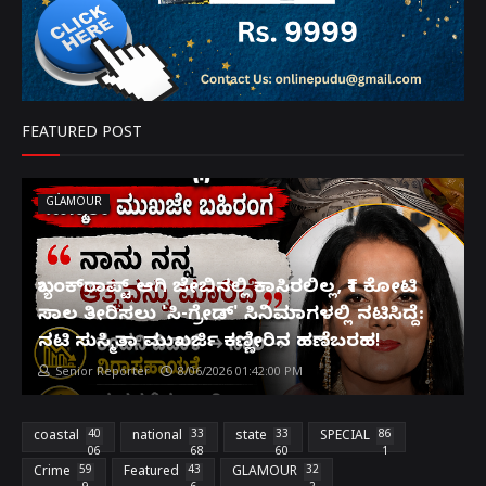
FEATURED POST
GLAMOUR
ಬ್ಯಾಂಕ್‌ರಾಪ್ಟ್‌ ಆಗಿ ಜೇಬಿನಲ್ಲಿ ಕಾಸಿರಲಿಲ್ಲ, ₹1 ಕೋಟಿ
ಸಾಲ ತೀರಿಸಲು 'ಸಿ-ಗ್ರೇಡ್' ಸಿನಿಮಾಗಳಲ್ಲಿ ನಟಿಸಿದ್ದೆ:
ನಟಿ ಸುಸ್ಮಿತಾ ಮುಖರ್ಜಿ ಕಣ್ಣೀರಿನ ಹಣೆಬರಹ!
Senior Reporter
8/06/2026 01:42:00 PM
coastal
40
national
33
state
33
SPECIAL
86
06
68
60
1
Crime
59
Featured
43
GLAMOUR
32