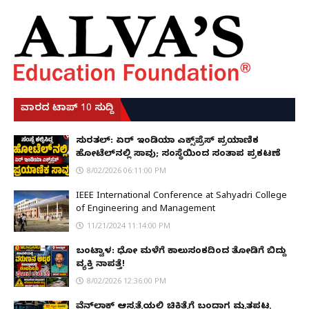
ವಾರದ ಟಾಪ್ 10 ಸುದ್ದಿ
ಸುರತ್ಕಲ್: ಏರ್ ಇಂಡಿಯಾ ಎಕ್ಸ್‌ಪ್ರೆಸ್ ಪ್ರಯಾಣಿಕ
ಹೋಟೆಲ್‌ನಲ್ಲಿ ಸಾವು; ಸಂಸ್ಥೆಯಿಂದ ಸಂತಾಪ ಪ್ರಕಟಣೆ
8/02/2026 06:11:00 PM
IEEE International Conference at Sahyadri College
of Engineering and Management
11/21/2024 11:14:00 PM
ಬಂಟ್ವಾಳ: ಧೋ ಮಳೆಗೆ ಕಾಲುಸಂಕದಿಂದ ತೋಡಿಗೆ ಬಿದ್ದು
ವ್ಯಕ್ತಿ ನಾಪತ್ತೆ!
8/02/2026 12:36:00 PM
ವೆನ್‌ಲಾಕ್ ಆಸ್ಪತ್ರೆಯಲ್ಲಿ ಚಿಕಿತ್ಸೆಗೆ ಬಂದಾಗ ಮೃತಪಟ್ಟ