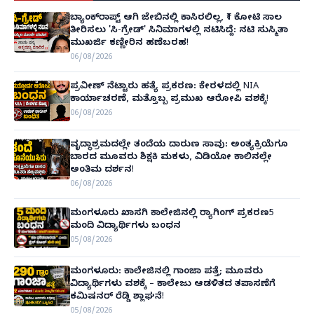
ಬ್ಯಾಂಕ್‌ರಾಪ್ಟ್‌ ಆಗಿ ಜೇಬಿನಲ್ಲಿ ಕಾಸಿರಲಿಲ್ಲ, ₹1 ಕೋಟಿ ಸಾಲ
ತೀರಿಸಲು 'ಸಿ-ಗ್ರೇಡ್' ಸಿನಿಮಾಗಳಲ್ಲಿ ನಟಿಸಿದ್ದೆ: ನಟಿ ಸುಸ್ಮಿತಾ
ಮುಖರ್ಜಿ ಕಣ್ಣೀರಿನ ಹಣೆಬರಹ!
06/08/2026
ಪ್ರವೀಣ್ ನೆಟ್ಟಾರು ಹತ್ಯೆ ಪ್ರಕರಣ: ಕೇರಳದಲ್ಲಿ NIA
ಕಾರ್ಯಾಚರಣೆ, ಮತ್ತೊಬ್ಬ ಪ್ರಮುಖ ಆರೋಪಿ ವಶಕ್ಕೆ!
06/08/2026
ವೃದ್ಧಾಶ್ರಮದಲ್ಲೇ ತಂದೆಯ ದಾರುಣ ಸಾವು: ಅಂತ್ಯಕ್ರಿಯೆಗೂ
ಬಾರದ ಮೂವರು ಶಿಕ್ಷಕಿ ಮಕಳು, ವಿಡಿಯೋ ಕಾಲಿನಲ್ಲೇ
ಅಂತಿಮ ದರ್ಶನ!
06/08/2026
ಮಂಗಳೂರು ಖಾಸಗಿ ಕಾಲೇಜಿನಲ್ಲಿ ರ‌್ಯಾಗಿಂಗ್ ಪ್ರಕರಣ5
ಮಂದಿ ವಿದ್ಯಾರ್ಥಿಗಳು ಬಂಧನ
05/08/2026
ಮಂಗಳೂರು: ಕಾಲೇಜಿನಲ್ಲಿ ಗಾಂಜಾ ಪತ್ತೆ; ಮೂವರು
ವಿದ್ಯಾರ್ಥಿಗಳು ವಶಕ್ಕೆ – ಕಾಲೇಜು ಆಡಳಿತದ ತಪಾಸಣೆಗೆ
ಕಮಿಷನರ್ ರೆಡ್ಡಿ ಶ್ಲಾಘನೆ!
05/08/2026