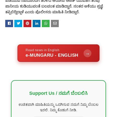
ಪಡೆಯುವ ನೆಪದೊಂದಿಗೆ ತೆರಳಿದ ಆರೋಪಿ ಅಜಿತ್ ಯುವತಿಗೆ ತಂಪು
ಪಾನೀಯ ಕುಡಿಯುವಂತೆ ಬಲವಂತ ಮಾಡಿದ್ದಾನೆ. ನಂತರ ಆಕೆಯು ಪ್ರಜ್ಞೆ
ತಪ್ಪಿಬಿದ್ದಿದ್ದಾಳೆ ಎಂದು ಪೊಲೀಸರು ಮಾಹಿತಿ ನೀಡಿದ್ದಾರೆ.
Read news in English
→
e-MUNGARU - ENGLISH
Support Us / ನಮಗೆ ಬೆಂಬಲಿಸಿ
ಉಚಿತವಾಗಿ ಮಾಹಿತಿಯನ್ನು ಒದಗಿಸುವ ನಮಗೆ ನಿಮ್ಮ ಬೆಂಬಲ
ಇರಲಿ. ನಿಮ್ಮ ಕೊಡುಗೆ ನೀಡಿ.