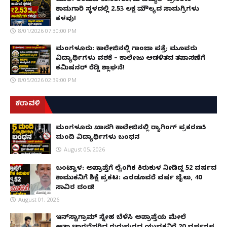
ಮುಲ್ಕಿ: ಉಡುಪಿ-ಕಾಸರಗೋಡು ವಿದ್ಯುತ್ ಪ್ರಸರಣ
ಕಾಮಗಾರಿ ಸ್ಥಳದಲ್ಲಿ ₹2.53 ಲಕ್ಷ ಮೌಲ್ಯದ ಸಾಮಗ್ರಿಗಳು
ಕಳವು!
8/01/2026 07:30:00 PM
ಮಂಗಳೂರು: ಕಾಲೇಜಿನಲ್ಲಿ ಗಾಂಜಾ ಪತ್ತೆ; ಮೂವರು
ವಿದ್ಯಾರ್ಥಿಗಳು ವಶಕ್ಕೆ – ಕಾಲೇಜು ಆಡಳಿತದ ತಪಾಸಣೆಗೆ
ಕಮಿಷನರ್ ರೆಡ್ಡಿ ಶ್ಲಾಘನೆ!
8/05/2026 02:39:00 PM
ಕರಾವಳಿ
ಮಂಗಳೂರು ಖಾಸಗಿ ಕಾಲೇಜಿನಲ್ಲಿ ರ‌್ಯಾಗಿಂಗ್ ಪ್ರಕರಣ5
ಮಂದಿ ವಿದ್ಯಾರ್ಥಿಗಳು ಬಂಧನ
August 05, 2026
ಬಂಟ್ವಾಳ: ಅಪ್ರಾಪ್ತೆಗೆ ಲೈಂಗಿಕ ಕಿರುಕುಳ ನೀಡಿದ್ದ 52 ವರ್ಷದ
ಕಾಮುಕನಿಗೆ ಶಿಕ್ಷೆ ಪ್ರಕಟ: ಎರಡೂವರೆ ವರ್ಷ ಜೈಲು, ₹40
ಸಾವಿರ ದಂಡ!
August 01, 2026
ಇನ್‌ಸ್ಟಾಗ್ರಾಮ್ ಸ್ನೇಹ ಬೆಳೆಸಿ ಅಪ್ರಾಪ್ತೆಯ ಮೇಲೆ