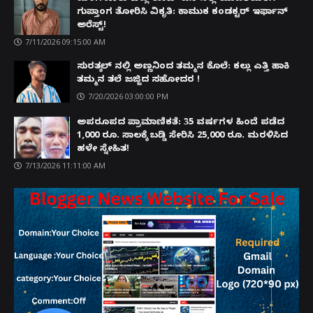
ಗುಪ್ತಾಂಗ ತೋರಿಸಿ ವಿಕೃತಿ: ಕಾಮುಕ ಕಂಡಕ್ಟರ್ ಇರ್ಫಾನ್
ಅರೆಸ್ಟ್!
7/11/2026 09:15:00 AM
ಸುರತ್ಕಲ್ ನಲ್ಲಿ ಅಣ್ಣನಿಂದ ತಮ್ಮನ ಕೊಲೆ: ಕಲ್ಲು ಎತ್ತಿ ಹಾಕಿ
ತಮ್ಮನ ತಲೆ ಜಜ್ಜಿದ ಸಹೋದರ !
7/20/2026 03:00:00 PM
ಅಪರೂಪದ ಪ್ರಾಮಾಣಿಕತೆ: 35 ವರ್ಷಗಳ ಹಿಂದೆ ಪಡೆದ
1,000 ರೂ. ಸಾಲಕ್ಕೆ ಬಡ್ಡಿ ಸೇರಿಸಿ 25,000 ರೂ. ಮರಳಿಸಿದ
ಹಳೇ ಸ್ನೇಹಿತ!
7/13/2026 11:11:00 AM