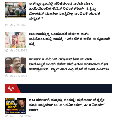
ಇನ್​ಸ್ಟಾಗ್ರಾಂನಲ್ಲಿ ಪರಿಚಿತಳಾದ ಎರಡು ಮಕ್ಕಳ
ತಾಯಿಯೊಂದಿಗೆ ಲಿವಿನ್ ರಿಲೇಶನ್​ಶಿಪ್- ನನ್ನನ್ನು
ಮೇಂಟೆನ್ ಮಾಡಲು ಸಾಧ್ಯವಿಲ್ಲ ಎಂದಿದಕ್ಕೆ ಯುವಕ
ಸುಸೈಡ್ ?
May 09, 2026
ಆಟವಾಡುತ್ತಿದ್ದ ಒಂದೂವರೆ ವರ್ಷದ ಮಗು
ಕಾಫಿತೋಟದಲ್ಲಿ ನಾಪತ್ತೆ- 12ಗಂಟೆಗಳ ಬಳಿಕ ಸುರಕ್ಷಿತವಾಗಿ
ಪತ್ತೆ
May 08, 2026
8ವರ್ಷಗಳ ಲಿವಿಂಗ್‌ ರಿಲೇಷನ್‌ಶಿಪ್ ಮುರಿದು
ಬೇರೊಬ್ಬನೊಂದಿಗೆ ಹೆಸೆಮಣೆಯೇರಲು ತಯಾರಾದ ಲೇಡಿ
ಕಾನ್‌ಸ್ಟೇಬಲ್- ನ್ಯಾಯಕ್ಕಾಗಿ ಎಸ್ಪಿ ಮೊರೆ ಹೋದ ಪಿಎಸ್ಐ
May 07, 2026
ಕ್ರೈಂ
ನಟ ದರ್ಶನ್‌ಗೆ ಮತ್ತಷ್ಟು ಸಂಕಷ್ಟ: ಪ್ರದೋಷ್ ಬೆನ್ನಲ್ಲೇ
ಮಾಫಿ ಸಾಕ್ಷಿಯಾಗಲು 'ಎ8 ರವಿಶಂಕರ್, ಎ10 ವಿನಯ್'
ಅರ್ಜಿ!
August 06, 2026