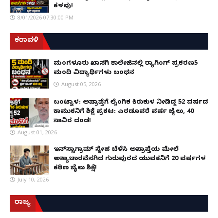
ಕಳವು!
8/01/2026 07:30:00 PM
ಕರಾವಳಿ
ಮಂಗಳೂರು ಖಾಸಗಿ ಕಾಲೇಜಿನಲ್ಲಿ ರ‌್ಯಾಗಿಂಗ್ ಪ್ರಕರಣ5
ಮಂದಿ ವಿದ್ಯಾರ್ಥಿಗಳು ಬಂಧನ
August 05, 2026
ಬಂಟ್ವಾಳ: ಅಪ್ರಾಪ್ತೆಗೆ ಲೈಂಗಿಕ ಕಿರುಕುಳ ನೀಡಿದ್ದ 52 ವರ್ಷದ
ಕಾಮುಕನಿಗೆ ಶಿಕ್ಷೆ ಪ್ರಕಟ: ಎರಡೂವರೆ ವರ್ಷ ಜೈಲು, ₹40
ಸಾವಿರ ದಂಡ!
August 01, 2026
ಇನ್‌ಸ್ಟಾಗ್ರಾಮ್ ಸ್ನೇಹ ಬೆಳೆಸಿ ಅಪ್ರಾಪ್ತೆಯ ಮೇಲೆ
ಅತ್ಯಾಚಾರವೆಸಗಿದ ಗುರುಪುರದ ಯುವಕನಿಗೆ 20 ವರ್ಷಗಳ
ಕಠಿಣ ಜೈಲು ಶಿಕ್ಷೆ!
July 10, 2026
ರಾಜ್ಯ