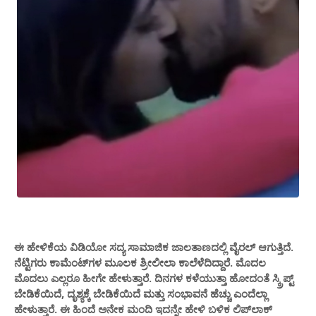
ಈ ಹೇಳಿಕೆಯ ವಿಡಿಯೋ ಸದ್ಯ ಸಾಮಾಜಿಕ ಜಾಲತಾಣದಲ್ಲಿ ವೈರಲ್ ಆಗುತ್ತಿದೆ.
ನೆಟ್ಟಿಗರು ಕಾಮೆಂಟ್‌ಗಳ ಮೂಲಕ ಶ್ರೀಲೀಲಾ ಕಾಲೆಳೆದಿದ್ದಾರೆ. ಮೊದಲ
ಮೊದಲು ಎಲ್ಲರೂ ಹೀಗೇ ಹೇಳುತ್ತಾರೆ. ದಿನಗಳ ಕಳೆಯುತ್ತಾ ಹೋದಂತೆ ಸ್ಕ್ರಿಪ್ಟ್
ಬೇಡಿಕೆಯಿದೆ, ದೃಶ್ಯಕ್ಕೆ ಬೇಡಿಕೆಯಿದೆ ಮತ್ತು ಸಂಭಾವನೆ ಹೆಚ್ಚು ಎಂದೆಲ್ಲಾ
ಹೇಳುತ್ತಾರೆ. ಈ ಹಿಂದೆ ಅನೇಕ ಮಂದಿ ಇದನ್ನೇ ಹೇಳಿ ಬಳಿಕ ಲಿಪ್‌ಲಾಕ್