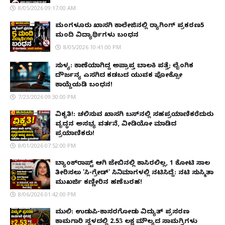
8/05/2026 09:17:00 AM
ಮಂಗಳೂರು ಖಾಸಗಿ ಕಾಲೇಜಿನಲ್ಲಿ ರ‌್ಯಾಗಿಂಗ್ ಪ್ರಕರಣ5
ಮಂದಿ ವಿದ್ಯಾರ್ಥಿಗಳು ಬಂಧನ
8/05/2026 10:41:00 PM
ಸುಳ್ಯ: ಕಾಣೆಯಾಗಿದ್ದ ಅಪ್ರಾಪ್ತ ಬಾಲಕಿ ಪತ್ತೆ; ಲೈಂಗಿಕ
ದೌರ್ಜನ್ಯ ಎಸಗಿದ ಕಡಬದ ಯುವಕ ಪೋಕ್ಸೋ
ಕಾಯ್ದೆಯಡಿ ಬಂಧನ!
7/23/2026 09:30:00 PM
ವಿಕೃತಿ!: ಚಲಿಸುವ ಖಾಸಗಿ ಬಸ್‌ನಲ್ಲಿ ಸಹಪ್ರಯಾಣಿಕರೆದುರು
ವೃದ್ಧನ ಅಸಭ್ಯ ವರ್ತನೆ, ವೀಡಿಯೋ ಮಾಡಿದ
ಪ್ರಯಾಣಿಕರು!
8/01/2026 07:52:00 PM
ಬ್ಯಾಂಕ್‌ರಾಪ್ಟ್‌ ಆಗಿ ಜೇಬಿನಲ್ಲಿ ಕಾಸಿರಲಿಲ್ಲ, ₹1 ಕೋಟಿ ಸಾಲ
ತೀರಿಸಲು 'ಸಿ-ಗ್ರೇಡ್' ಸಿನಿಮಾಗಳಲ್ಲಿ ನಟಿಸಿದ್ದೆ: ನಟಿ ಸುಸ್ಮಿತಾ
ಮುಖರ್ಜಿ ಕಣ್ಣೀರಿನ ಹಣೆಬರಹ!
8/06/2026 01:42:00 PM
ಮುಲ್ಕಿ: ಉಡುಪಿ-ಕಾಸರಗೋಡು ವಿದ್ಯುತ್ ಪ್ರಸರಣ
ಕಾಮಗಾರಿ ಸ್ಥಳದಲ್ಲಿ ₹2.53 ಲಕ್ಷ ಮೌಲ್ಯದ ಸಾಮಗ್ರಿಗಳು