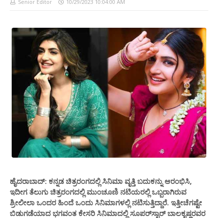
Senior Editor
10/29/2023 10:04:00 AM
ಹೈದರಾಬಾದ್: ಕನ್ನಡ ಚಿತ್ರರಂಗದಲ್ಲಿ ಸಿನಿಮಾ ವೃತ್ತಿ ಬದುಕನ್ನು ಆರಂಭಿಸಿ,
ಇದೀಗ ತೆಲುಗು ಚಿತ್ರರಂಗದಲ್ಲಿ ಮುಂಚೂಣಿ ನಟಿಯರಲ್ಲಿ ಒಬ್ಬರಾಗಿರುವ
ಶ್ರೀಲೀಲಾ ಒಂದರ ಹಿಂದೆ ಒಂದು ಸಿನಿಮಾಗಳಲ್ಲಿ ನಟಿಸುತ್ತಿದ್ದಾರೆ. ಇತ್ತೀಚೆಗಷ್ಟೇ
ಬಿಡುಗಡೆಯಾದ ಭಗವಂತ ಕೇಸರಿ ಸಿನಿಮಾದಲ್ಲಿ ಸೂಪರ್‌ಸ್ಟಾರ್ ಬಾಲಕೃಷ್ಣರವರ