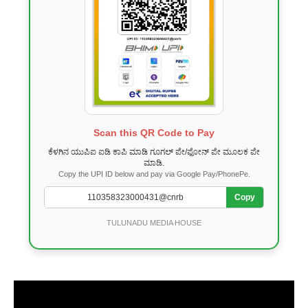
Scan this QR Code to Pay
ಕೆಳಗಿನ ಯುಪಿಐ ಐಡಿ ಕಾಪಿ ಮಾಡಿ ಗೂಗಲ್ ಪೇ/ಫೋನ್ ಪೇ ಮೂಲಕ ಪೇ
ಮಾಡಿ.
Copy the UPI ID below and pay via Google Pay/PhonePe.
Copy
TULUNADU MEDIA HOUSE