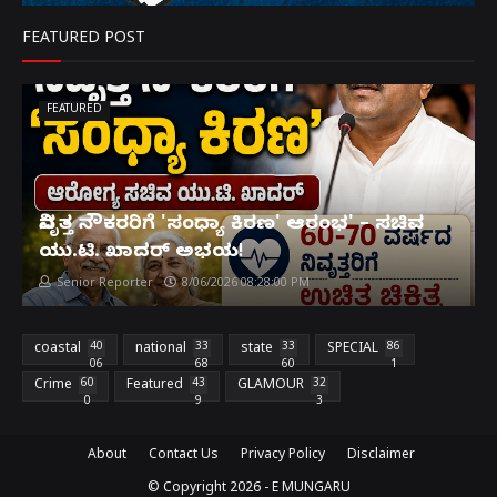
FEATURED POST
FEATURED
ನಿವೃತ್ತ ನೌಕರರಿಗೆ 'ಸಂಧ್ಯಾ ಕಿರಣ' ಆರಂಭ' – ಸಚಿವ
ಯು.ಟಿ. ಖಾದರ್ ಅಭಯ!
Senior Reporter
8/06/2026 08:28:00 PM
coastal
40
national
33
state
33
SPECIAL
86
06
68
60
1
Crime
60
Featured
43
GLAMOUR
32
0
9
3
About
Contact Us
Privacy Policy
Disclaimer
© Copyright
2026 -
E MUNGARU