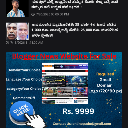
ಸುರತ್ಕಲ್ ನಲ್ಲಿ ಅಣ್ಣನಿಂದ ತಮ್ಮನ ಕೊಲೆ: ಕಲ್ಲು ಎತ್ತಿ ಹಾಕಿ
ತಮ್ಮನ ತಲೆ ಜಜ್ಜಿದ ಸಹೋದರ !
7/20/2026 03:00:00 PM
ಅಪರೂಪದ ಪ್ರಾಮಾಣಿಕತೆ: 35 ವರ್ಷಗಳ ಹಿಂದೆ ಪಡೆದ
1,000 ರೂ. ಸಾಲಕ್ಕೆ ಬಡ್ಡಿ ಸೇರಿಸಿ 25,000 ರೂ. ಮರಳಿಸಿದ
ಹಳೇ ಸ್ನೇಹಿತ!
7/13/2026 11:11:00 AM