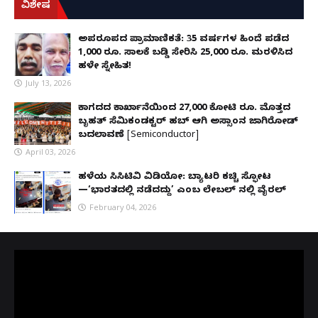
ವಿಶೇಷ
ಅಪರೂಪದ ಪ್ರಾಮಾಣಿಕತೆ: 35 ವರ್ಷಗಳ ಹಿಂದೆ ಪಡೆದ
1,000 ರೂ. ಸಾಲಕ್ಕೆ ಬಡ್ಡಿ ಸೇರಿಸಿ 25,000 ರೂ. ಮರಳಿಸಿದ
ಹಳೇ ಸ್ನೇಹಿತ!
July 13, 2026
ಕಾಗದದ ಕಾರ್ಖಾನೆಯಿಂದ 27,000 ಕೋಟಿ ರೂ. ಮೊತ್ತದ
ಬೃಹತ್ ಸೆಮಿಕಂಡಕ್ಟರ್ ಹಬ್ ಆಗಿ ಅಸ್ಸಾಂನ ಜಾಗಿರೋಡ್
ಬದಲಾವಣೆ [Semiconductor]
April 03, 2026
ಹಳೆಯ ಸಿಸಿಟಿವಿ ವಿಡಿಯೋ: ಬ್ಯಾಟರಿ ಕಚ್ಚಿ ಸ್ಫೋಟ
—‘ಭಾರತದಲ್ಲಿ ನಡೆದದ್ದು’ ಎಂಬ ಲೇಬಲ್ ನಲ್ಲಿ ವೈರಲ್
February 04, 2026