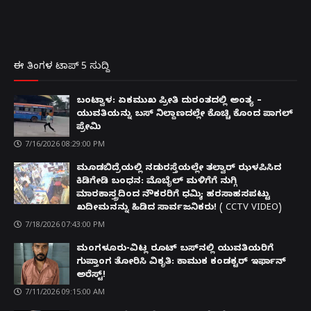
ಈ ತಿಂಗಳ ಟಾಪ್ 5 ಸುದ್ದಿ
ಬಂಟ್ವಾಳ: ಏಕಮುಖ ಪ್ರೀತಿ ದುರಂತದಲ್ಲಿ ಅಂತ್ಯ –
ಯುವತಿಯನ್ನು ಬಸ್ ನಿಲ್ದಾಣದಲ್ಲೇ ಕೊಚ್ಚಿ ಕೊಂದ ಪಾಗಲ್
ಪ್ರೇಮಿ
7/16/2026 08:29:00 PM
ಮೂಡಬಿದ್ರೆಯಲ್ಲಿ ನಡುರಸ್ತೆಯಲ್ಲೇ ತಲ್ವಾರ್ ಝಳಪಿಸಿದ
ಕಿಡಿಗೇಡಿ ಬಂಧನ: ಮೊಬೈಲ್ ಮಳಿಗೆಗೆ ನುಗ್ಗಿ
ಮಾರಕಾಸ್ತ್ರದಿಂದ ನೌಕರರಿಗೆ ಧಮ್ಕಿ; ಹರಸಾಹಸಪಟ್ಟು
ಖದೀಮನನ್ನು ಹಿಡಿದ ಸಾರ್ವಜನಿಕರು! ( CCTV VIDEO)
7/18/2026 07:43:00 PM
ಮಂಗಳೂರು-ವಿಟ್ಲ ರೂಟ್ ಬಸ್‌ನಲ್ಲಿ ಯುವತಿಯರಿಗೆ
ಗುಪ್ತಾಂಗ ತೋರಿಸಿ ವಿಕೃತಿ: ಕಾಮುಕ ಕಂಡಕ್ಟರ್ ಇರ್ಫಾನ್
ಅರೆಸ್ಟ್!
7/11/2026 09:15:00 AM