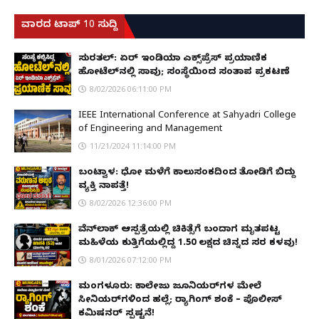
ವಾರದ ಟಾಪ್ 10 ಸುದ್ದಿ
ಸುರತ್ಕಲ್: ಏರ್ ಇಂಡಿಯಾ ಎಕ್ಸ್‌ಪ್ರೆಸ್ ಪ್ರಯಾಣಿಕ
ಹೋಟೆಲ್‌ನಲ್ಲಿ ಸಾವು; ಸಂಸ್ಥೆಯಿಂದ ಸಂತಾಪ ಪ್ರಕಟಣೆ
8/02/2026 06:11:00 PM
IEEE International Conference at Sahyadri College
of Engineering and Management
11/21/2024 11:14:00 PM
ಬಂಟ್ವಾಳ: ಧೋ ಮಳೆಗೆ ಕಾಲುಸಂಕದಿಂದ ತೋಡಿಗೆ ಬಿದ್ದು
ವ್ಯಕ್ತಿ ನಾಪತ್ತೆ!
8/02/2026 12:36:00 PM
ವೆನ್‌ಲಾಕ್ ಆಸ್ಪತ್ರೆಯಲ್ಲಿ ಚಿಕಿತ್ಸೆಗೆ ಬಂದಾಗ ಮೃತಪಟ್ಟ
ಮಹಿಳೆಯ ಕುತ್ತಿಗೆಯಲ್ಲಿದ್ದ ₹1.50 ಲಕ್ಷದ ಚಿನ್ನದ ಸರ ಕಳವು!
8/01/2026 07:12:00 PM
ಮಂಗಳೂರು: ಕಾಲೇಜು ಜೂನಿಯರ್‌ಗಳ ಮೇಲೆ
ಸೀನಿಯರ್‌ಗಳಿಂದ ಹಲ್ಲೆ; ರ‌್ಯಾಗಿಂಗ್ ಶಂಕೆ – ಪೊಲೀಸ್
ಕಮಿಷನರ್ ಸ್ಪಷ್ಟನೆ!