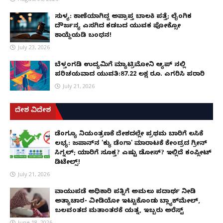
ಸುಳ್ಯ: ಕಾಣೆಯಾಗಿದ್ದ ಅಪ್ರಾಪ್ತ ಬಾಲಕಿ ಪತ್ತೆ; ಲೈಂಗಿಕ
ದೌರ್ಜನ್ಯ ಎಸಗಿದ ಕಡಬದ ಯುವಕ ಪೋಕ್ಸೋ
ಕಾಯ್ದೆಯಡಿ ಬಂಧನ!
July 23, 2026
ಬೆಳ್ತಂಗಡಿ ಉದ್ಯಮಿಗೆ ಮ್ಯಾಟ್ರಿಮೋನಿ ಆ್ಯಪ್ ನಲ್ಲಿ
ಪರಿಚಯವಾದ ಯುವತಿ:87.22 ಲಕ್ಷ ರೂ. ಎಗರಿಸಿ ಪರಾರಿ
July 21, 2026
ದೇಶ ವಿದೇಶ
ಡೆಂಗ್ಯೂ ನಿಯಂತ್ರಣಕ್ಕೆ ದೇಶದಲ್ಲೇ ಪ್ರಥಮ ಬಾರಿಗೆ ಲಸಿಕೆ
ಲಭ್ಯ: ಜಪಾನ್‌ನ 'ಕ್ಯು ಡೆಂಗಾ' ಮಾರಾಟಕ್ಕೆ ಕೇಂದ್ರದ ಗ್ರೀನ್
ಸಿಗ್ನಲ್; ಯಾರಿಗೆ ಸೂಕ್ತ? ಎಷ್ಟು ಡೋಸ್? ಇಲ್ಲಿದೆ ಕಂಪ್ಲೀಟ್
ಡಿಟೇಲ್ಸ್!
July 21, 2026
ವಾಯುಪಡೆ ಅಧಿಕಾರಿ ಪತ್ನಿಗೆ ಅಮಲು ಪದಾರ್ಥ ನೀಡಿ
ಅತ್ಯಾಚಾರ- ವೀಡಿಯೋ ಇಟ್ಟುಕೊಂಡು ಬ್ಲ್ಯಾಕ್‌ಮೇಲ್,
ಬಲವಂತದ ಮತಾಂತರಕ್ಕೆ ಯತ್ನ, ಇಬ್ಬರು ಅರೆಸ್ಟ್
June 18, 2026