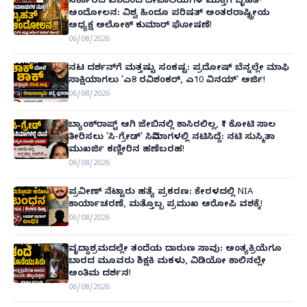
ಸರ್ಕಾರದ ವಶದಿಂದ ದೇವಾಲಯಗಳ ಮುಕ್ತಿಗೆ ಬೃಹತ್
ಆಂದೋಲನ: ವಿಶ್ವ ಹಿಂದೂ ಪರಿಷತ್ ಅಂತರರಾಷ್ಟ್ರೀಯ
ಅಧ್ಯಕ್ಷ ಅಲೋಕ್ ಕುಮಾರ್ ಘೋಷಣೆ!
06/08/2026
ನಟ ದರ್ಶನ್‌ಗೆ ಮತ್ತಷ್ಟು ಸಂಕಷ್ಟ: ಪ್ರದೋಷ್ ಬೆನ್ನಲ್ಲೇ ಮಾಫಿ
ಸಾಕ್ಷಿಯಾಗಲು 'ಎ8 ರವಿಶಂಕರ್, ಎ10 ವಿನಯ್' ಅರ್ಜಿ!
06/08/2026
ಬ್ಯಾಂಕ್‌ರಾಪ್ಟ್‌ ಆಗಿ ಜೇಬಿನಲ್ಲಿ ಕಾಸಿರಲಿಲ್ಲ, ₹1 ಕೋಟಿ ಸಾಲ
ತೀರಿಸಲು 'ಸಿ-ಗ್ರೇಡ್' ಸಿನಿಮಾಗಳಲ್ಲಿ ನಟಿಸಿದ್ದೆ: ನಟಿ ಸುಸ್ಮಿತಾ
ಮುಖರ್ಜಿ ಕಣ್ಣೀರಿನ ಹಣೆಬರಹ!
06/08/2026
ಪ್ರವೀಣ್ ನೆಟ್ಟಾರು ಹತ್ಯೆ ಪ್ರಕರಣ: ಕೇರಳದಲ್ಲಿ NIA
ಕಾರ್ಯಾಚರಣೆ, ಮತ್ತೊಬ್ಬ ಪ್ರಮುಖ ಆರೋಪಿ ವಶಕ್ಕೆ!
06/08/2026
ವೃದ್ಧಾಶ್ರಮದಲ್ಲೇ ತಂದೆಯ ದಾರುಣ ಸಾವು: ಅಂತ್ಯಕ್ರಿಯೆಗೂ
ಬಾರದ ಮೂವರು ಶಿಕ್ಷಕಿ ಮಕಳು, ವಿಡಿಯೋ ಕಾಲಿನಲ್ಲೇ
ಅಂತಿಮ ದರ್ಶನ!
06/08/2026