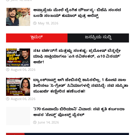
ಅಪ್ರಾಪ್ತೆಯ ಮೇಲೆ ಲೈಂಗಿಕ ದೌರ್ಜನ್ಯ- ಬಿಜೆಪಿ ಸಂಸದ
ಬಂಡಿ ಸಂಜಯ್ ಕುಮಾರ್ ಪುತ್ರ ಅರೆಸ್ಟ್
May 18, 2026
ಗ್ಲಾಮರ್
ಜನಪ್ರಿಯ ಸುದ್ದಿ
ನಟ ದರ್ಶನ್‌ಗೆ ಮತ್ತಷ್ಟು ಸಂಕಷ್ಟ: ಪ್ರದೋಷ್ ಬೆನ್ನಲ್ಲೇ
ಮಾಫಿ ಸಾಕ್ಷಿಯಾಗಲು 'ಎ8 ರವಿಶಂಕರ್, ಎ10 ವಿನಯ್'
ಅರ್ಜಿ!
August 06, 2026
ಬ್ಯಾಂಕ್‌ರಾಪ್ಟ್‌ ಆಗಿ ಜೇಬಿನಲ್ಲಿ ಕಾಸಿರಲಿಲ್ಲ, ₹1 ಕೋಟಿ ಸಾಲ
ತೀರಿಸಲು 'ಸಿ-ಗ್ರೇಡ್' ಸಿನಿಮಾಗಳಲ್ಲಿ ನಟಿಸಿದ್ದೆ: ನಟಿ ಸುಸ್ಮಿತಾ
ಮುಖರ್ಜಿ ಕಣ್ಣೀರಿನ ಹಣೆಬರಹ!
August 06, 2026
'370 ರೂಪಾಯಿ ಬಿರಿಯಾನಿ' ವಿವಾದ: ನಟಿ ಕೃತಿ ಕರ್ಬಂದಾ
ಅವರ 'ಸೇವ್ಜ್' ಪೋಸ್ಟ್ ವೈರಲ್
June 14, 2026