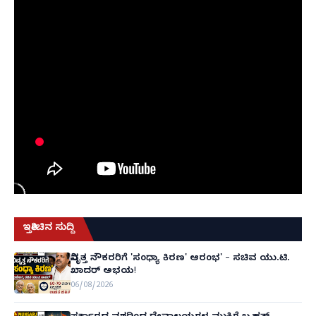
ಇತ್ತೀಚಿನ ಸುದ್ದಿ
ನಿವೃತ್ತ ನೌಕರರಿಗೆ 'ಸಂಧ್ಯಾ ಕಿರಣ' ಆರಂಭ' – ಸಚಿವ ಯು.ಟಿ.
ಖಾದರ್ ಅಭಯ!
06/08/2026