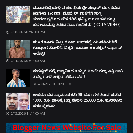
ಮೂಡಬಿದ್ರೆಯಲ್ಲಿ ನಡುರಸ್ತೆಯಲ್ಲೇ ತಲ್ವಾರ್ ಝಳಪಿಸಿದ
ಕಿಡಿಗೇಡಿ ಬಂಧನ: ಮೊಬೈಲ್ ಮಳಿಗೆಗೆ ನುಗ್ಗಿ
ಮಾರಕಾಸ್ತ್ರದಿಂದ ನೌಕರರಿಗೆ ಧಮ್ಕಿ; ಹರಸಾಹಸಪಟ್ಟು
ಖದೀಮನನ್ನು ಹಿಡಿದ ಸಾರ್ವಜನಿಕರು! ( CCTV VIDEO)
7/18/2026 07:43:00 PM
ಮಂಗಳೂರು-ವಿಟ್ಲ ರೂಟ್ ಬಸ್‌ನಲ್ಲಿ ಯುವತಿಯರಿಗೆ
ಗುಪ್ತಾಂಗ ತೋರಿಸಿ ವಿಕೃತಿ: ಕಾಮುಕ ಕಂಡಕ್ಟರ್ ಇರ್ಫಾನ್
ಅರೆಸ್ಟ್!
7/11/2026 09:15:00 AM
ಸುರತ್ಕಲ್ ನಲ್ಲಿ ಅಣ್ಣನಿಂದ ತಮ್ಮನ ಕೊಲೆ: ಕಲ್ಲು ಎತ್ತಿ ಹಾಕಿ
ತಮ್ಮನ ತಲೆ ಜಜ್ಜಿದ ಸಹೋದರ !
7/20/2026 03:00:00 PM
ಅಪರೂಪದ ಪ್ರಾಮಾಣಿಕತೆ: 35 ವರ್ಷಗಳ ಹಿಂದೆ ಪಡೆದ
1,000 ರೂ. ಸಾಲಕ್ಕೆ ಬಡ್ಡಿ ಸೇರಿಸಿ 25,000 ರೂ. ಮರಳಿಸಿದ
ಹಳೇ ಸ್ನೇಹಿತ!
7/13/2026 11:11:00 AM