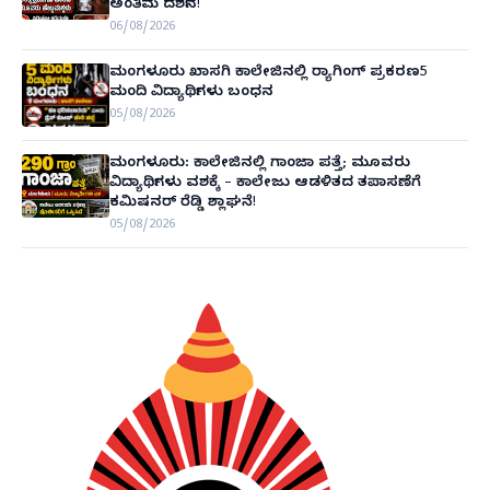
ಅಂತಿಮ ದರ್ಶನ!
06/08/2026
ಮಂಗಳೂರು ಖಾಸಗಿ ಕಾಲೇಜಿನಲ್ಲಿ ರ‌್ಯಾಗಿಂಗ್ ಪ್ರಕರಣ5
ಮಂದಿ ವಿದ್ಯಾರ್ಥಿಗಳು ಬಂಧನ
05/08/2026
ಮಂಗಳೂರು: ಕಾಲೇಜಿನಲ್ಲಿ ಗಾಂಜಾ ಪತ್ತೆ; ಮೂವರು
ವಿದ್ಯಾರ್ಥಿಗಳು ವಶಕ್ಕೆ – ಕಾಲೇಜು ಆಡಳಿತದ ತಪಾಸಣೆಗೆ
ಕಮಿಷನರ್ ರೆಡ್ಡಿ ಶ್ಲಾಘನೆ!
05/08/2026