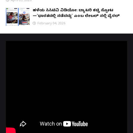
ಹಳೆಯ ಸಿಸಿಟಿವಿ ವಿಡಿಯೋ: ಬ್ಯಾಟರಿ ಕಚ್ಚಿ ಸ್ಫೋಟ
—‘ಭಾರತದಲ್ಲಿ ನಡೆದದ್ದು’ ಎಂಬ ಲೇಬಲ್ ನಲ್ಲಿ ವೈರಲ್
February 04, 2026