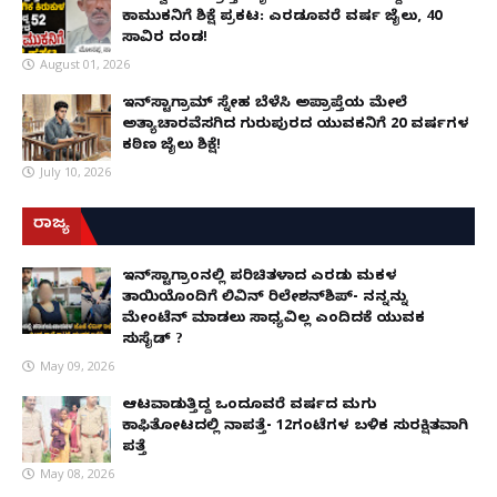
ಕಾಮುಕನಿಗೆ ಶಿಕ್ಷೆ ಪ್ರಕಟ: ಎರಡೂವರೆ ವರ್ಷ ಜೈಲು, ₹40
ಸಾವಿರ ದಂಡ!
August 01, 2026
ಇನ್‌ಸ್ಟಾಗ್ರಾಮ್ ಸ್ನೇಹ ಬೆಳೆಸಿ ಅಪ್ರಾಪ್ತೆಯ ಮೇಲೆ
ಅತ್ಯಾಚಾರವೆಸಗಿದ ಗುರುಪುರದ ಯುವಕನಿಗೆ 20 ವರ್ಷಗಳ
ಕಠಿಣ ಜೈಲು ಶಿಕ್ಷೆ!
July 10, 2026
ರಾಜ್ಯ
ಇನ್​ಸ್ಟಾಗ್ರಾಂನಲ್ಲಿ ಪರಿಚಿತಳಾದ ಎರಡು ಮಕ್ಕಳ
ತಾಯಿಯೊಂದಿಗೆ ಲಿವಿನ್ ರಿಲೇಶನ್​ಶಿಪ್- ನನ್ನನ್ನು
ಮೇಂಟೆನ್ ಮಾಡಲು ಸಾಧ್ಯವಿಲ್ಲ ಎಂದಿದಕ್ಕೆ ಯುವಕ
ಸುಸೈಡ್ ?
May 09, 2026
ಆಟವಾಡುತ್ತಿದ್ದ ಒಂದೂವರೆ ವರ್ಷದ ಮಗು
ಕಾಫಿತೋಟದಲ್ಲಿ ನಾಪತ್ತೆ- 12ಗಂಟೆಗಳ ಬಳಿಕ ಸುರಕ್ಷಿತವಾಗಿ
ಪತ್ತೆ
May 08, 2026