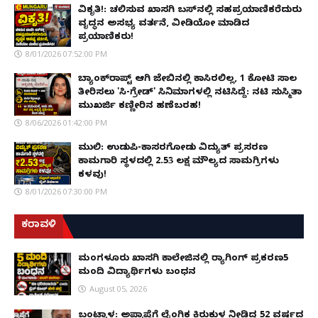
ವಿಕೃತಿ!: ಚಲಿಸುವ ಖಾಸಗಿ ಬಸ್‌ನಲ್ಲಿ ಸಹಪ್ರಯಾಣಿಕರೆದುರು
ವೃದ್ಧನ ಅಸಭ್ಯ ವರ್ತನೆ, ವೀಡಿಯೋ ಮಾಡಿದ
ಪ್ರಯಾಣಿಕರು!
8/01/2026 07:52:00 PM
ಬ್ಯಾಂಕ್‌ರಾಪ್ಟ್‌ ಆಗಿ ಜೇಬಿನಲ್ಲಿ ಕಾಸಿರಲಿಲ್ಲ, ₹1 ಕೋಟಿ ಸಾಲ
ತೀರಿಸಲು 'ಸಿ-ಗ್ರೇಡ್' ಸಿನಿಮಾಗಳಲ್ಲಿ ನಟಿಸಿದ್ದೆ: ನಟಿ ಸುಸ್ಮಿತಾ
ಮುಖರ್ಜಿ ಕಣ್ಣೀರಿನ ಹಣೆಬರಹ!
8/06/2026 01:42:00 PM
ಮುಲ್ಕಿ: ಉಡುಪಿ-ಕಾಸರಗೋಡು ವಿದ್ಯುತ್ ಪ್ರಸರಣ
ಕಾಮಗಾರಿ ಸ್ಥಳದಲ್ಲಿ ₹2.53 ಲಕ್ಷ ಮೌಲ್ಯದ ಸಾಮಗ್ರಿಗಳು
ಕಳವು!
8/01/2026 07:30:00 PM
ಕರಾವಳಿ
ಮಂಗಳೂರು ಖಾಸಗಿ ಕಾಲೇಜಿನಲ್ಲಿ ರ‌್ಯಾಗಿಂಗ್ ಪ್ರಕರಣ5
ಮಂದಿ ವಿದ್ಯಾರ್ಥಿಗಳು ಬಂಧನ
August 05, 2026
ಬಂಟ್ವಾಳ: ಅಪ್ರಾಪ್ತೆಗೆ ಲೈಂಗಿಕ ಕಿರುಕುಳ ನೀಡಿದ್ದ 52 ವರ್ಷದ