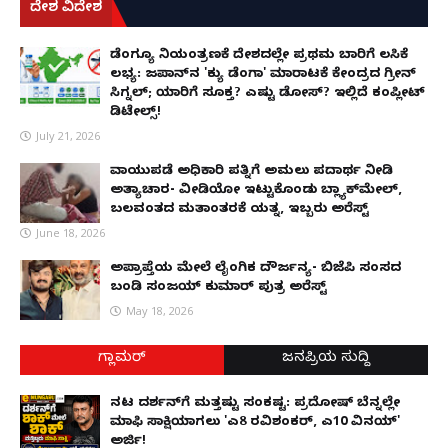
ದೇಶ ವಿದೇಶ
ಡೆಂಗ್ಯೂ ನಿಯಂತ್ರಣಕ್ಕೆ ದೇಶದಲ್ಲೇ ಪ್ರಥಮ ಬಾರಿಗೆ ಲಸಿಕೆ
ಲಭ್ಯ: ಜಪಾನ್‌ನ 'ಕ್ಯು ಡೆಂಗಾ' ಮಾರಾಟಕ್ಕೆ ಕೇಂದ್ರದ ಗ್ರೀನ್
ಸಿಗ್ನಲ್; ಯಾರಿಗೆ ಸೂಕ್ತ? ಎಷ್ಟು ಡೋಸ್? ಇಲ್ಲಿದೆ ಕಂಪ್ಲೀಟ್
ಡಿಟೇಲ್ಸ್!
July 21, 2026
ವಾಯುಪಡೆ ಅಧಿಕಾರಿ ಪತ್ನಿಗೆ ಅಮಲು ಪದಾರ್ಥ ನೀಡಿ
ಅತ್ಯಾಚಾರ- ವೀಡಿಯೋ ಇಟ್ಟುಕೊಂಡು ಬ್ಲ್ಯಾಕ್‌ಮೇಲ್,
ಬಲವಂತದ ಮತಾಂತರಕ್ಕೆ ಯತ್ನ, ಇಬ್ಬರು ಅರೆಸ್ಟ್
June 18, 2026
ಅಪ್ರಾಪ್ತೆಯ ಮೇಲೆ ಲೈಂಗಿಕ ದೌರ್ಜನ್ಯ- ಬಿಜೆಪಿ ಸಂಸದ
ಬಂಡಿ ಸಂಜಯ್ ಕುಮಾರ್ ಪುತ್ರ ಅರೆಸ್ಟ್
May 18, 2026
ಗ್ಲಾಮರ್
ಜನಪ್ರಿಯ ಸುದ್ದಿ
ನಟ ದರ್ಶನ್‌ಗೆ ಮತ್ತಷ್ಟು ಸಂಕಷ್ಟ: ಪ್ರದೋಷ್ ಬೆನ್ನಲ್ಲೇ
ಮಾಫಿ ಸಾಕ್ಷಿಯಾಗಲು 'ಎ8 ರವಿಶಂಕರ್, ಎ10 ವಿನಯ್'
ಅರ್ಜಿ!