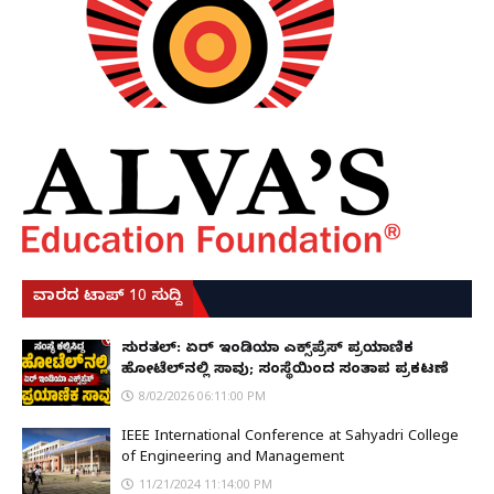
ವಾರದ ಟಾಪ್ 10 ಸುದ್ದಿ
ಸುರತ್ಕಲ್: ಏರ್ ಇಂಡಿಯಾ ಎಕ್ಸ್‌ಪ್ರೆಸ್ ಪ್ರಯಾಣಿಕ
ಹೋಟೆಲ್‌ನಲ್ಲಿ ಸಾವು; ಸಂಸ್ಥೆಯಿಂದ ಸಂತಾಪ ಪ್ರಕಟಣೆ
8/02/2026 06:11:00 PM
IEEE International Conference at Sahyadri College
of Engineering and Management
11/21/2024 11:14:00 PM