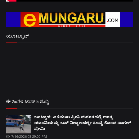
ಯೂಟ್ಯೂಬ್
ಈ ತಿಂಗಳ ಟಾಪ್ 5 ಸುದ್ದಿ
ಬಂಟ್ವಾಳ: ಏಕಮುಖ ಪ್ರೀತಿ ದುರಂತದಲ್ಲಿ ಅಂತ್ಯ –
ಯುವತಿಯನ್ನು ಬಸ್ ನಿಲ್ದಾಣದಲ್ಲೇ ಕೊಚ್ಚಿ ಕೊಂದ ಪಾಗಲ್
ಪ್ರೇಮಿ
7/16/2026 08:29:00 PM