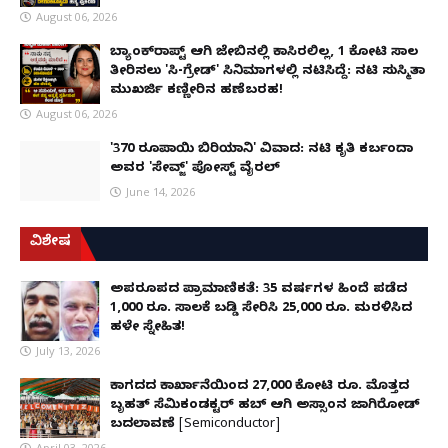
August 06, 2026
ಬ್ಯಾಂಕ್‌ರಾಪ್ಟ್‌ ಆಗಿ ಜೇಬಿನಲ್ಲಿ ಕಾಸಿರಲಿಲ್ಲ, ₹1 ಕೋಟಿ ಸಾಲ
ತೀರಿಸಲು 'ಸಿ-ಗ್ರೇಡ್' ಸಿನಿಮಾಗಳಲ್ಲಿ ನಟಿಸಿದ್ದೆ: ನಟಿ ಸುಸ್ಮಿತಾ
ಮುಖರ್ಜಿ ಕಣ್ಣೀರಿನ ಹಣೆಬರಹ!
August 06, 2026
'370 ರೂಪಾಯಿ ಬಿರಿಯಾನಿ' ವಿವಾದ: ನಟಿ ಕೃತಿ ಕರ್ಬಂದಾ
ಅವರ 'ಸೇವ್ಜ್' ಪೋಸ್ಟ್ ವೈರಲ್
June 14, 2026
ವಿಶೇಷ
ಅಪರೂಪದ ಪ್ರಾಮಾಣಿಕತೆ: 35 ವರ್ಷಗಳ ಹಿಂದೆ ಪಡೆದ
1,000 ರೂ. ಸಾಲಕ್ಕೆ ಬಡ್ಡಿ ಸೇರಿಸಿ 25,000 ರೂ. ಮರಳಿಸಿದ
ಹಳೇ ಸ್ನೇಹಿತ!
July 13, 2026
ಕಾಗದದ ಕಾರ್ಖಾನೆಯಿಂದ 27,000 ಕೋಟಿ ರೂ. ಮೊತ್ತದ
ಬೃಹತ್ ಸೆಮಿಕಂಡಕ್ಟರ್ ಹಬ್ ಆಗಿ ಅಸ್ಸಾಂನ ಜಾಗಿರೋಡ್
ಬದಲಾವಣೆ [Semiconductor]
April 03, 2026