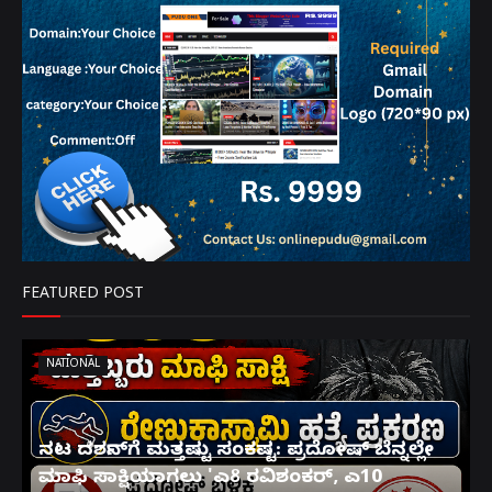
FEATURED POST
NATIONAL
ನಟ ದರ್ಶನ್‌ಗೆ ಮತ್ತಷ್ಟು ಸಂಕಷ್ಟ: ಪ್ರದೋಷ್ ಬೆನ್ನಲ್ಲೇ
ಮಾಫಿ ಸಾಕ್ಷಿಯಾಗಲು 'ಎ8 ರವಿಶಂಕರ್, ಎ10