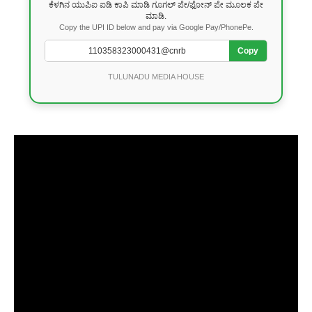
ಕೆಳಗಿನ ಯುಪಿಐ ಐಡಿ ಕಾಪಿ ಮಾಡಿ ಗೂಗಲ್ ಪೇ/ಫೋನ್ ಪೇ ಮೂಲಕ ಪೇ
ಮಾಡಿ.
Copy the UPI ID below and pay via Google Pay/PhonePe.
Copy
TULUNADU MEDIA HOUSE