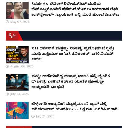
8ವರ್ಷಗಳ ಲಿವಿಂಗ್‌ ರಿಲೇಷನ್‌ಶಿಪ್ ಮುರಿದು
ಬೇರೊಬ್ಬನೊಂದಿಗೆ ಹೆಸೆಮಣೆಯೇರಲು ತಯಾರಾದ ಲೇಡಿ
ಕಾನ್‌ಸ್ಟೇಬಲ್- ನ್ಯಾಯಕ್ಕಾಗಿ ಎಸ್ಪಿ ಮೊರೆ ಹೋದ ಪಿಎಸ್ಐ
May 07, 2026
ಕ್ರೈಂ
ನಟ ದರ್ಶನ್‌ಗೆ ಮತ್ತಷ್ಟು ಸಂಕಷ್ಟ: ಪ್ರದೋಷ್ ಬೆನ್ನಲ್ಲೇ
ಮಾಫಿ ಸಾಕ್ಷಿಯಾಗಲು 'ಎ8 ರವಿಶಂಕರ್, ಎ10 ವಿನಯ್'
ಅರ್ಜಿ!
August 06, 2026
ಸುಳ್ಯ: ಕಾಣೆಯಾಗಿದ್ದ ಅಪ್ರಾಪ್ತ ಬಾಲಕಿ ಪತ್ತೆ; ಲೈಂಗಿಕ
ದೌರ್ಜನ್ಯ ಎಸಗಿದ ಕಡಬದ ಯುವಕ ಪೋಕ್ಸೋ
ಕಾಯ್ದೆಯಡಿ ಬಂಧನ!
July 23, 2026
ಬೆಳ್ತಂಗಡಿ ಉದ್ಯಮಿಗೆ ಮ್ಯಾಟ್ರಿಮೋನಿ ಆ್ಯಪ್ ನಲ್ಲಿ
ಪರಿಚಯವಾದ ಯುವತಿ:87.22 ಲಕ್ಷ ರೂ. ಎಗರಿಸಿ ಪರಾರಿ
July 21, 2026