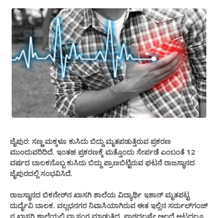
ಜೈಪುರ: ಸಣ್ಣ ಮಕ್ಕಳೂ ಕುಸಿದು ಬಿದ್ದು ಮೃತಪಡುತ್ತಿರುವ ಪ್ರಕರಣ
ಮುಂದುವರಿದಿದೆ. ಇಂತಹ ಪ್ರಕರಣಕ್ಕೆ ಮತ್ತೊಂದು ಸೇರ್ಪಡೆ ಎಂಬಂತೆ 12
ವರ್ಷದ ಬಾಲಕನೊಬ್ಬ ಕುಸಿದು ಬಿದ್ದು ಪ್ರಾಣಬಿಟ್ಟಿರುವ ಘಟನೆ ರಾಜಸ್ಥಾನದ
ಜೈಪುರದಲ್ಲಿ ಸಂಭವಿಸಿದೆ.
ರಾಜಸ್ಥಾನದ ಬಿಕನೇರ್​ನ ಖಾಸಗಿ ಶಾಲೆಯ ವಿದ್ಯಾರ್ಥಿ ಇಶಾನ್ ಮೃತಪಟ್ಟ
ದುರ್ದೈವಿ ಬಾಲಕ. ವಲ್ಲಭನಗರ ನಿವಾಸಿಯಾಗಿರುವ ಈತ ಇಲ್ಲಿನ ಸರ್ದುಲ್​ಗಂಜ್​
ನ ಖಾಸಗಿ ಶಾಲೆಯಲ್ಲಿ ವ್ಯಾಸಂಗ ಮಾಡುತ್ತಿದ್ದ. ಪಾಠದಲ್ಲಷ್ಟೇ ಅಲ್ಲದೆ ಆಟದಲ್ಲೂ