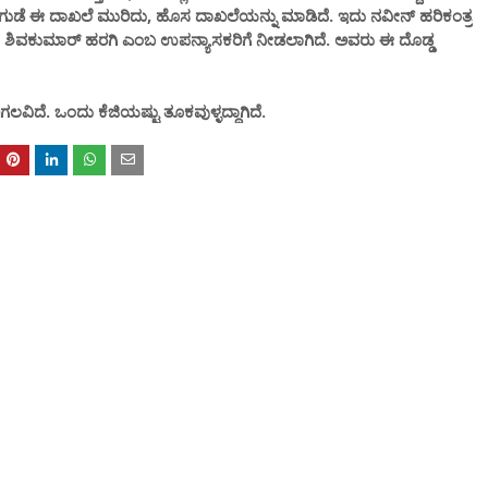
ವ ಬಂಗುಡೆ ಈ ದಾಖಲೆ ಮುರಿದು, ಹೊಸ ದಾಖಲೆ‌ಯನ್ನು ಮಾಡಿದೆ. ಇದು ನವೀನ್ ಹರಿಕಂತ್ರ
ಿಭಾಗದ ಶಿವಕುಮಾರ್ ಹರಗಿ ಎಂಬ ಉಪನ್ಯಾಸಕರಿಗೆ ನೀಡಲಾಗಿದೆ. ಅವರು ಈ ದೊಡ್ಡ
ವಿದೆ. ಒಂದು ಕೆಜಿಯಷ್ಟು ತೂಕವುಳ್ಳದ್ದಾಗಿದೆ.