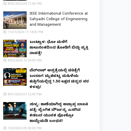
8/02/2026 06:11:00 PM
IEEE International Conference at
Sahyadri College of Engineering
and Management
11/21/2024 11:14:00 PM
ಬಂಟ್ವಾಳ: ಧೋ ಮಳೆಗೆ
ಕಾಲುಸಂಕದಿಂದ ತೋಡಿಗೆ ಬಿದ್ದು ವ್ಯಕ್ತಿ
ನಾಪತ್ತೆ!
8/02/2026 12:36:00 PM
ವೆನ್‌ಲಾಕ್ ಆಸ್ಪತ್ರೆಯಲ್ಲಿ ಚಿಕಿತ್ಸೆಗೆ
ಬಂದಾಗ ಮೃತಪಟ್ಟ ಮಹಿಳೆಯ
ಕುತ್ತಿಗೆಯಲ್ಲಿದ್ದ ₹1.50 ಲಕ್ಷದ ಚಿನ್ನದ ಸರ
ಕಳವು!
8/01/2026 07:12:00 PM
ಸುಳ್ಯ: ಕಾಣೆಯಾಗಿದ್ದ ಅಪ್ರಾಪ್ತ ಬಾಲಕಿ
ಪತ್ತೆ; ಲೈಂಗಿಕ ದೌರ್ಜನ್ಯ ಎಸಗಿದ
ಕಡಬದ ಯುವಕ ಪೋಕ್ಸೋ
ಕಾಯ್ದೆಯಡಿ ಬಂಧನ!
7/23/2026 09:30:00 PM