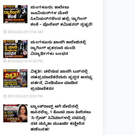
ಮಂಗಳೂರು: ಕಾಲೇಜು
ಜೂನಿಯರ್‌ಗಳ ಮೇಲೆ
ಸೀನಿಯರ್‌ಗಳಿಂದ ಹಲ್ಲೆ; ರ‌್ಯಾಗಿಂಗ್
ಶಂಕೆ – ಪೊಲೀಸ್ ಕಮಿಷನರ್ ಸ್ಪಷ್ಟನೆ!
8/05/2026 09:17:00 AM
ಮಂಗಳೂರು ಖಾಸಗಿ ಕಾಲೇಜಿನಲ್ಲಿ
ರ‌್ಯಾಗಿಂಗ್ ಪ್ರಕರಣ5 ಮಂದಿ
ವಿದ್ಯಾರ್ಥಿಗಳು ಬಂಧನ
8/05/2026 10:41:00 PM
ವಿಕೃತಿ!: ಚಲಿಸುವ ಖಾಸಗಿ ಬಸ್‌ನಲ್ಲಿ
ಸಹಪ್ರಯಾಣಿಕರೆದುರು ವೃದ್ಧನ ಅಸಭ್ಯ
ವರ್ತನೆ, ವೀಡಿಯೋ ಮಾಡಿದ
ಪ್ರಯಾಣಿಕರು!
8/01/2026 07:52:00 PM
ಬ್ಯಾಂಕ್‌ರಾಪ್ಟ್‌ ಆಗಿ ಜೇಬಿನಲ್ಲಿ
ಕಾಸಿರಲಿಲ್ಲ, ₹1 ಕೋಟಿ ಸಾಲ ತೀರಿಸಲು
'ಸಿ-ಗ್ರೇಡ್' ಸಿನಿಮಾಗಳಲ್ಲಿ ನಟಿಸಿದ್ದೆ:
ನಟಿ ಸುಸ್ಮಿತಾ ಮುಖರ್ಜಿ ಕಣ್ಣೀರಿನ
ಹಣೆಬರಹ!