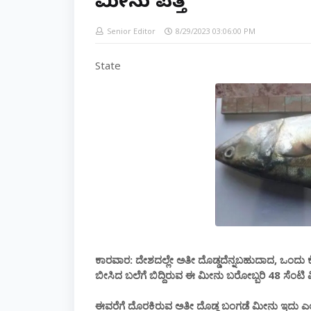
ಮೀನು ಪತ್ತೆ
Senior Editor
8/29/2023 03:06:00 PM
State
ಕಾರವಾರ: ದೇಶದಲ್ಲೇ ಅತೀ ದೊಡ್ಡದೆನ್ನಬಹುದಾದ, ಒಂದು ಕ
ಬೀಸಿದ ಬಲೆಗೆ ಬಿದ್ದಿರುವ ಈ ಮೀನು ಬರೋಬ್ಬರಿ 48 ಸೆಂಟಿ
ಈವರೆಗೆ ದೊರಕಿರುವ ಅತೀ ದೊಡ್ಡ ಬಂಗಡೆ ಮೀನು ಇದು ಎಂ