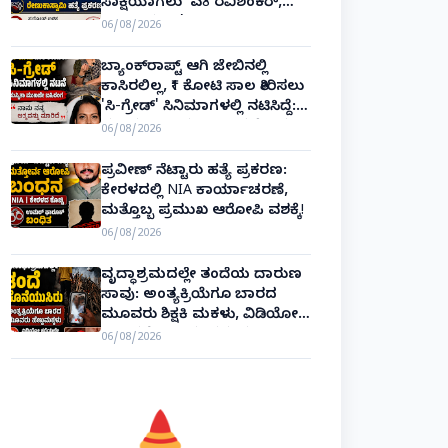
ಸಾಕ್ಷಿಯಾಗಲು 'ಎ8 ರವಿಶಂಕರ್,
ಎ10 ವಿನಯ್' ಅರ್ಜಿ!
06/08/2026
ಬ್ಯಾಂಕ್‌ರಾಪ್ಟ್‌ ಆಗಿ ಜೇಬಿನಲ್ಲಿ
ಕಾಸಿರಲಿಲ್ಲ, ₹1 ಕೋಟಿ ಸಾಲ ತೀರಿಸಲು
'ಸಿ-ಗ್ರೇಡ್' ಸಿನಿಮಾಗಳಲ್ಲಿ ನಟಿಸಿದ್ದೆ:
ನಟಿ ಸುಸ್ಮಿತಾ ಮುಖರ್ಜಿ ಕಣ್ಣೀರಿನ
06/08/2026
ಹಣೆಬರಹ!
ಪ್ರವೀಣ್ ನೆಟ್ಟಾರು ಹತ್ಯೆ ಪ್ರಕರಣ:
ಕೇರಳದಲ್ಲಿ NIA ಕಾರ್ಯಾಚರಣೆ,
ಮತ್ತೊಬ್ಬ ಪ್ರಮುಖ ಆರೋಪಿ ವಶಕ್ಕೆ!
06/08/2026
ವೃದ್ಧಾಶ್ರಮದಲ್ಲೇ ತಂದೆಯ ದಾರುಣ
ಸಾವು: ಅಂತ್ಯಕ್ರಿಯೆಗೂ ಬಾರದ
ಮೂವರು ಶಿಕ್ಷಕಿ ಮಕಳು, ವಿಡಿಯೋ
ಕಾಲಿನಲ್ಲೇ ಅಂತಿಮ ದರ್ಶನ!
06/08/2026