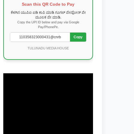
Scan this QR Code to Pay
ಕೆಳಗಿನ ಯುಪಿಐ ಐಡಿ ಕಾಪಿ ಮಾಡಿ ಗೂಗಲ್ ಪೇ/ಫೋನ್ ಪೇ
ಮೂಲಕ ಪೇ ಮಾಡಿ.
Copy the UPI ID below and pay via Google
Pay/PhonePe.
Copy
TULUNADU MEDIA HOUSE