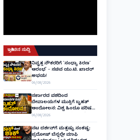
ಇತ್ತೀಚಿನ ಸುದ್ದಿ
ನಿವೃತ್ತ ನೌಕರರಿಗೆ 'ಸಂಧ್ಯಾ ಕಿರಣ'
ಆರಂಭ' – ಸಚಿವ ಯು.ಟಿ. ಖಾದರ್
ಅಭಯ!
06/08/2026
ಸರ್ಕಾರದ ವಶದಿಂದ
ದೇವಾಲಯಗಳ ಮುಕ್ತಿಗೆ ಬೃಹತ್
ಆಂದೋಲನ: ವಿಶ್ವ ಹಿಂದೂ ಪರಿಷತ್
ಅಂತರರಾಷ್ಟ್ರೀಯ ಅಧ್ಯಕ್ಷ ಅಲೋಕ್
06/08/2026
ಕುಮಾರ್ ಘೋಷಣೆ!
ನಟ ದರ್ಶನ್‌ಗೆ ಮತ್ತಷ್ಟು ಸಂಕಷ್ಟ:
ಪ್ರದೋಷ್ ಬೆನ್ನಲ್ಲೇ ಮಾಫಿ