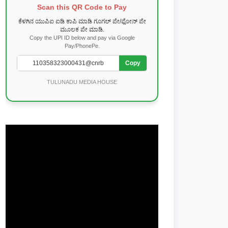
Scan this QR Code to Pay
ಕೆಳಗಿನ ಯುಪಿಐ ಐಡಿ ಕಾಪಿ ಮಾಡಿ ಗೂಗಲ್ ಪೇ/ಫೋನ್ ಪೇ
ಮೂಲಕ ಪೇ ಮಾಡಿ.
Copy the UPI ID below and pay via Google
Pay/PhonePe.
Copy
TULUNADU MEDIA HOUSE