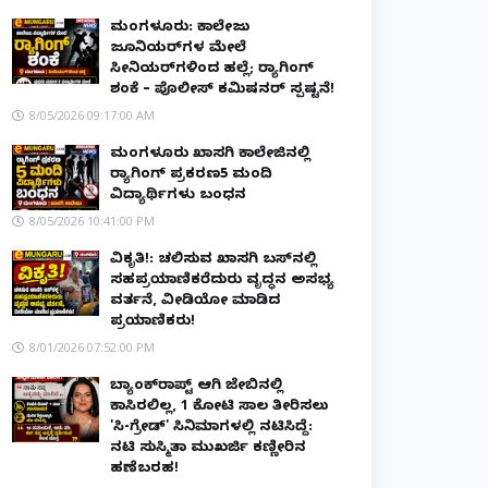
ಮಂಗಳೂರು: ಕಾಲೇಜು
ಜೂನಿಯರ್‌ಗಳ ಮೇಲೆ
ಸೀನಿಯರ್‌ಗಳಿಂದ ಹಲ್ಲೆ; ರ‌್ಯಾಗಿಂಗ್
ಶಂಕೆ – ಪೊಲೀಸ್ ಕಮಿಷನರ್ ಸ್ಪಷ್ಟನೆ!
8/05/2026 09:17:00 AM
ಮಂಗಳೂರು ಖಾಸಗಿ ಕಾಲೇಜಿನಲ್ಲಿ
ರ‌್ಯಾಗಿಂಗ್ ಪ್ರಕರಣ5 ಮಂದಿ
ವಿದ್ಯಾರ್ಥಿಗಳು ಬಂಧನ
8/05/2026 10:41:00 PM
ವಿಕೃತಿ!: ಚಲಿಸುವ ಖಾಸಗಿ ಬಸ್‌ನಲ್ಲಿ
ಸಹಪ್ರಯಾಣಿಕರೆದುರು ವೃದ್ಧನ ಅಸಭ್ಯ
ವರ್ತನೆ, ವೀಡಿಯೋ ಮಾಡಿದ
ಪ್ರಯಾಣಿಕರು!
8/01/2026 07:52:00 PM
ಬ್ಯಾಂಕ್‌ರಾಪ್ಟ್‌ ಆಗಿ ಜೇಬಿನಲ್ಲಿ
ಕಾಸಿರಲಿಲ್ಲ, ₹1 ಕೋಟಿ ಸಾಲ ತೀರಿಸಲು
'ಸಿ-ಗ್ರೇಡ್' ಸಿನಿಮಾಗಳಲ್ಲಿ ನಟಿಸಿದ್ದೆ:
ನಟಿ ಸುಸ್ಮಿತಾ ಮುಖರ್ಜಿ ಕಣ್ಣೀರಿನ
ಹಣೆಬರಹ!