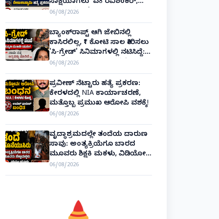
ಸಾಕ್ಷಿಯಾಗಲು 'ಎ8 ರವಿಶಂಕರ್,
ಎ10 ವಿನಯ್' ಅರ್ಜಿ!
06/08/2026
ಬ್ಯಾಂಕ್‌ರಾಪ್ಟ್‌ ಆಗಿ ಜೇಬಿನಲ್ಲಿ
ಕಾಸಿರಲಿಲ್ಲ, ₹1 ಕೋಟಿ ಸಾಲ ತೀರಿಸಲು
'ಸಿ-ಗ್ರೇಡ್' ಸಿನಿಮಾಗಳಲ್ಲಿ ನಟಿಸಿದ್ದೆ:
ನಟಿ ಸುಸ್ಮಿತಾ ಮುಖರ್ಜಿ ಕಣ್ಣೀರಿನ
06/08/2026
ಹಣೆಬರಹ!
ಪ್ರವೀಣ್ ನೆಟ್ಟಾರು ಹತ್ಯೆ ಪ್ರಕರಣ:
ಕೇರಳದಲ್ಲಿ NIA ಕಾರ್ಯಾಚರಣೆ,
ಮತ್ತೊಬ್ಬ ಪ್ರಮುಖ ಆರೋಪಿ ವಶಕ್ಕೆ!
06/08/2026
ವೃದ್ಧಾಶ್ರಮದಲ್ಲೇ ತಂದೆಯ ದಾರುಣ
ಸಾವು: ಅಂತ್ಯಕ್ರಿಯೆಗೂ ಬಾರದ
ಮೂವರು ಶಿಕ್ಷಕಿ ಮಕಳು, ವಿಡಿಯೋ
ಕಾಲಿನಲ್ಲೇ ಅಂತಿಮ ದರ್ಶನ!
06/08/2026