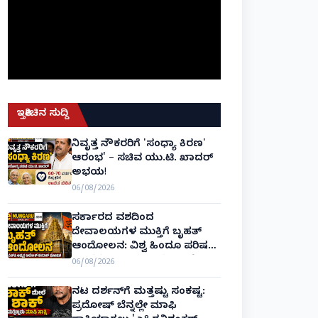
ಇತ್ತೀಚಿನ ಸುದ್ದಿ
ನಿವೃತ್ತ ನೌಕರರಿಗೆ 'ಸಂಧ್ಯಾ ಕಿರಣ'
ಆರಂಭ' – ಸಚಿವ ಯು.ಟಿ. ಖಾದರ್
ಅಭಯ!
06/08/2026
ಸರ್ಕಾರದ ವಶದಿಂದ
ದೇವಾಲಯಗಳ ಮುಕ್ತಿಗೆ ಬೃಹತ್
ಆಂದೋಲನ: ವಿಶ್ವ ಹಿಂದೂ ಪರಿಷತ್
ಅಂತರರಾಷ್ಟ್ರೀಯ ಅಧ್ಯಕ್ಷ ಅಲೋಕ್
06/08/2026
ಕುಮಾರ್ ಘೋಷಣೆ!
ನಟ ದರ್ಶನ್‌ಗೆ ಮತ್ತಷ್ಟು ಸಂಕಷ್ಟ:
ಪ್ರದೋಷ್ ಬೆನ್ನಲ್ಲೇ ಮಾಫಿ