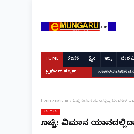
HOME
ಕರಾವಳಿ
ಕ್ರೈಂ
ರಾಜ್ಯ
ದೇಶ ವ
ಟ್ರೀಯ ಅಧ್ಯಕ್ಷ ಅಲೋಕ್ ಕುಮಾರ್ ಘೋಷಣೆ!
ಬ್ರೇಕಿಂಗ್ ನ್ಯೂಸ್
ನಟ ದರ್ಶನ್‌ಗೆ ಮತ್ತಷ್
Home
national
ಕೊಚ್ಚಿ: ವಿಮಾನ ಯಾನದಲ್ಲಿದ್ದಾಗಲೇ ಮಹಿಳೆ ಸಾವ
NATIONAL
ಕೊಚ್ಚಿ: ವಿಮಾನ ಯಾನದಲ್ಲಿದ