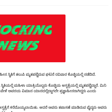
ೀನ ಸ್ಥಿತಿಗೆ ತಲುಪಿ ಮೃತಪಟ್ಟಿರುವ ಘಟನೆ ರವಿವಾರ ಕೊಚ್ಚಿಯಲ್ಲಿ ನಡೆದಿದೆ‌.
ಥಿತಿಯಲ್ಲಿ ಮಹಿಳಾ ಯಾತ್ರಿಯೊಬ್ಬರು ಕೊಚ್ಚಿಯ ಆಸ್ಪತ್ರೆಯಲ್ಲಿ ಮೃತಪಟ್ಟಿದ್ದಾರೆ. ಮಿನಿ
. ಈ ವೇಳೆ ಅವರಯ ವಿಮಾನ ಯಾನದಲ್ಲಿದ್ದಾಗಲೇ ಪ್ರಜ್ಞಾಹೀನರಾಗಿದ್ದರು ಎಂದು
ಆಸ್ಪತ್ರೆಗೆ ಕರೆದೊಯ್ಯಲಾಯಿತು. ಆದರೆ ಅವರು ತಪಾಸಣೆ ಮಾಡಿರುವ ವೈದ್ಯರು ಅವರು