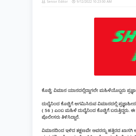
Senior Editor
9/12/2022 10:23:00 AM
ಕೊಚ್ಚಿ: ವಿಮಾನ ಯಾನದಲ್ಲಿದ್ದಾಗಲೇ ಮಹಿಳೆಯೊಬ್ಬರು ಪ್ರಜ್ಞಾಹ
ದುಬೈನಿಂದ ಕೊಚ್ಚಿಗೆ ಆಗಮಿಸಿರುವ ವಿಮಾನದಲ್ಲಿ ಪ್ರಜ್ಞಾಹೀನ ಸ್
( 56 ) ಎಂಬ ಮಹಿಳೆ ದುಬೈನಿಂದ ಕೊಚ್ಚಿಗೆ ಬರುತ್ತಿದ್ದರು‌
ಪೊಲೀಸರು ತಿಳಿಸಿದ್ದಾರೆ.
ವಿಮಾನದಿಂದ ಇಳಿದ ತಕ್ಷಣವೇ ಅವರನ್ನು ಹತ್ತಿರದ ಖಾಸಗಿ 