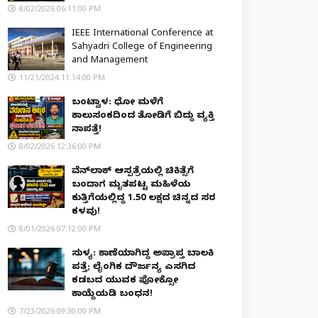
8/02/2026 06:11:00 PM
IEEE International Conference at
Sahyadri College of Engineering
and Management
11/21/2024 11:14:00 PM
ಬಂಟ್ವಾಳ: ಧೋ ಮಳೆಗೆ
ಕಾಲುಸಂಕದಿಂದ ತೋಡಿಗೆ ಬಿದ್ದು ವ್ಯಕ್ತಿ
ನಾಪತ್ತೆ!
8/02/2026 12:36:00 PM
ವೆನ್‌ಲಾಕ್ ಆಸ್ಪತ್ರೆಯಲ್ಲಿ ಚಿಕಿತ್ಸೆಗೆ
ಬಂದಾಗ ಮೃತಪಟ್ಟ ಮಹಿಳೆಯ
ಕುತ್ತಿಗೆಯಲ್ಲಿದ್ದ ₹1.50 ಲಕ್ಷದ ಚಿನ್ನದ ಸರ
ಕಳವು!
8/01/2026 07:12:00 PM
ಸುಳ್ಯ: ಕಾಣೆಯಾಗಿದ್ದ ಅಪ್ರಾಪ್ತ ಬಾಲಕಿ
ಪತ್ತೆ; ಲೈಂಗಿಕ ದೌರ್ಜನ್ಯ ಎಸಗಿದ
ಕಡಬದ ಯುವಕ ಪೋಕ್ಸೋ
ಕಾಯ್ದೆಯಡಿ ಬಂಧನ!
7/23/2026 09:30:00 PM