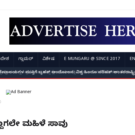
ಿದೇಶ
ಗ್ಲಾಮರ್
ವಿಶೇಷ
E MUNGARU @ SINCE 2017
EN
ಟು ಸಂಕಷ್ಟ: ಪ್ರದೋಷ್ ಬೆನ್ನಲ್ಲೇ ಮಾಫಿ ಸಾಕ್ಷಿಯಾಗಲು 'ಎ8 ರವಿಶಂಕರ್, ಎ10 ವಿನಯ್
ು
್ದಾಗಲೇ ಮಹಿಳೆ ಸಾವು