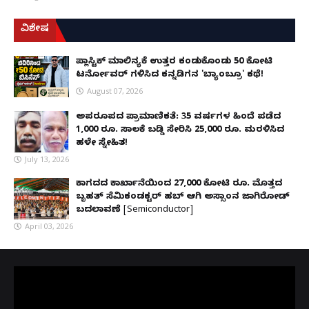
ವಿಶೇಷ
ಪ್ಲಾಸ್ಟಿಕ್ ಮಾಲಿನ್ಯಕ್ಕೆ ಉತ್ತರ ಕಂಡುಕೊಂಡು ₹50 ಕೋಟಿ
ಟರ್ನೋವರ್ ಗಳಿಸಿದ ಕನ್ನಡಿಗನ 'ಬ್ಯಾಂಬ್ರೂ' ಕಥೆ!
August 07, 2026
ಅಪರೂಪದ ಪ್ರಾಮಾಣಿಕತೆ: 35 ವರ್ಷಗಳ ಹಿಂದೆ ಪಡೆದ
1,000 ರೂ. ಸಾಲಕ್ಕೆ ಬಡ್ಡಿ ಸೇರಿಸಿ 25,000 ರೂ. ಮರಳಿಸಿದ
ಹಳೇ ಸ್ನೇಹಿತ!
July 13, 2026
ಕಾಗದದ ಕಾರ್ಖಾನೆಯಿಂದ 27,000 ಕೋಟಿ ರೂ. ಮೊತ್ತದ
ಬೃಹತ್ ಸೆಮಿಕಂಡಕ್ಟರ್ ಹಬ್ ಆಗಿ ಅಸ್ಸಾಂನ ಜಾಗಿರೋಡ್
ಬದಲಾವಣೆ [Semiconductor]
April 03, 2026