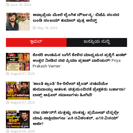
June 18, 2026
ಅಪ್ರಾಪ್ತೆಯ ಮೇಲೆ ಲೈಂಗಿಕ ದೌರ್ಜನ್ಯ- ಬಿಜೆಪಿ ಸಂಸದ
ಬಂಡಿ ಸಂಜಯ್ ಕುಮಾರ್ ಪುತ್ರ ಅರೆಸ್ಟ್
May 18, 2026
ಗ್ಲಾಮರ್
ಜನಪ್ರಿಯ ಸುದ್ದಿ
ಕೇಸರಿ ಉಡುಪಿನ ಬಗೆಗೆ ಕೇಳಿದ ಮಾಧ್ಯಮದ ಪ್ರಶ್ನೆಗೆ ಖಡಕ್
ಉತ್ತರ ನೀಡಿದ ನಟಿ ಪ್ರಿಯಾ ಪ್ರಕಾಶ್ ವಾರಿಯರ್! Priya
Prakash Varrier
August 07, 2026
'ಶಾಂತಿ ಕ್ರಾಂತಿ' ರೀ-ರಿಲೀಸ್ ಟ್ರೆಂಡ್ ನಡುವೆಯೇ
ಶುರುವಾಯ್ತು ಆತಂಕ: ಚಿತ್ರಮಂದಿರಕ್ಕೆ ಪ್ರೇಕ್ಷಕರು ಬರ್ತಾರಾ?
ಬಾಕ್ಸ್ ಆಫೀಸ್ ಸವಾಲುಗಳು ಹೀಗಿವೆ!
August 07, 2026
ನಟ ದರ್ಶನ್‌ಗೆ ಮತ್ತಷ್ಟು ಸಂಕಷ್ಟ: ಪ್ರದೋಷ್ ಬೆನ್ನಲ್ಲೇ
ಮಾಫಿ ಸಾಕ್ಷಿಯಾಗಲು 'ಎ8 ರವಿಶಂಕರ್, ಎ10 ವಿನಯ್'
ಅರ್ಜಿ!
August 06, 2026