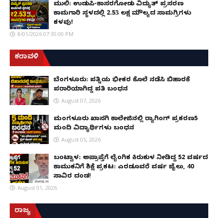
ಮುಲ್ಕಿ: ಉಡುಪಿ-ಕಾಸರಗೋಡು ವಿದ್ಯುತ್ ಪ್ರಸರಣ
ಕಾಮಗಾರಿ ಸ್ಥಳದಲ್ಲಿ ₹2.53 ಲಕ್ಷ ಮೌಲ್ಯದ ಸಾಮಗ್ರಿಗಳು
ಕಳವು!
8/01/2026 07:30:00 PM
ಕರಾವಳಿ
ಬೆಂಗಳೂರು: ಪತ್ನಿಯ ಭೀಕರ ಕೊಲೆ ನಡೆಸಿ ಬಿಹಾರಕ್ಕೆ
ಪರಾರಿಯಾಗಿದ್ದ ಪತಿ ಬಂಧನ
August 07, 2026
ಮಂಗಳೂರು ಖಾಸಗಿ ಕಾಲೇಜಿನಲ್ಲಿ ರ‌್ಯಾಗಿಂಗ್ ಪ್ರಕರಣ5
ಮಂದಿ ವಿದ್ಯಾರ್ಥಿಗಳು ಬಂಧನ
August 05, 2026
ಬಂಟ್ವಾಳ: ಅಪ್ರಾಪ್ತೆಗೆ ಲೈಂಗಿಕ ಕಿರುಕುಳ ನೀಡಿದ್ದ 52 ವರ್ಷದ
ಕಾಮುಕನಿಗೆ ಶಿಕ್ಷೆ ಪ್ರಕಟ: ಎರಡೂವರೆ ವರ್ಷ ಜೈಲು, ₹40
ಸಾವಿರ ದಂಡ!
August 01, 2026
ರಾಜ್ಯ