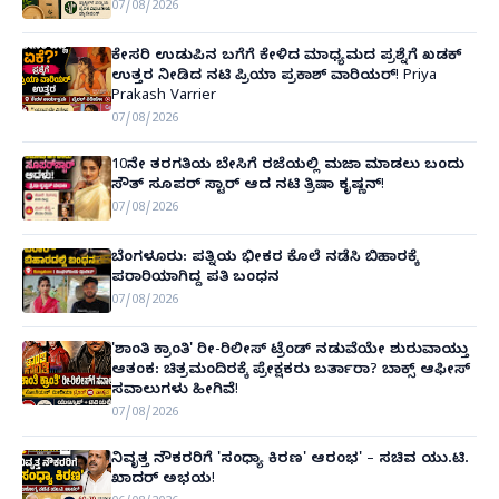
07/08/2026
ಕೇಸರಿ ಉಡುಪಿನ ಬಗೆಗೆ ಕೇಳಿದ ಮಾಧ್ಯಮದ ಪ್ರಶ್ನೆಗೆ ಖಡಕ್
ಉತ್ತರ ನೀಡಿದ ನಟಿ ಪ್ರಿಯಾ ಪ್ರಕಾಶ್ ವಾರಿಯರ್! Priya
Prakash Varrier
07/08/2026
10ನೇ ತರಗತಿಯ ಬೇಸಿಗೆ ರಜೆಯಲ್ಲಿ ಮಜಾ ಮಾಡಲು ಬಂದು
ಸೌತ್ ಸೂಪರ್ ಸ್ಟಾರ್ ಆದ ನಟಿ ತ್ರಿಷಾ ಕೃಷ್ಣನ್!
07/08/2026
ಬೆಂಗಳೂರು: ಪತ್ನಿಯ ಭೀಕರ ಕೊಲೆ ನಡೆಸಿ ಬಿಹಾರಕ್ಕೆ
ಪರಾರಿಯಾಗಿದ್ದ ಪತಿ ಬಂಧನ
07/08/2026
'ಶಾಂತಿ ಕ್ರಾಂತಿ' ರೀ-ರಿಲೀಸ್ ಟ್ರೆಂಡ್ ನಡುವೆಯೇ ಶುರುವಾಯ್ತು
ಆತಂಕ: ಚಿತ್ರಮಂದಿರಕ್ಕೆ ಪ್ರೇಕ್ಷಕರು ಬರ್ತಾರಾ? ಬಾಕ್ಸ್ ಆಫೀಸ್
ಸವಾಲುಗಳು ಹೀಗಿವೆ!
07/08/2026
ನಿವೃತ್ತ ನೌಕರರಿಗೆ 'ಸಂಧ್ಯಾ ಕಿರಣ' ಆರಂಭ' – ಸಚಿವ ಯು.ಟಿ.
ಖಾದರ್ ಅಭಯ!