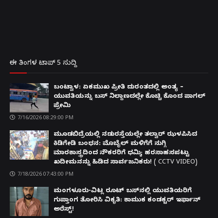
ಈ ತಿಂಗಳ ಟಾಪ್ 5 ಸುದ್ದಿ
ಬಂಟ್ವಾಳ: ಏಕಮುಖ ಪ್ರೀತಿ ದುರಂತದಲ್ಲಿ ಅಂತ್ಯ –
ಯುವತಿಯನ್ನು ಬಸ್ ನಿಲ್ದಾಣದಲ್ಲೇ ಕೊಚ್ಚಿ ಕೊಂದ ಪಾಗಲ್
ಪ್ರೇಮಿ
7/16/2026 08:29:00 PM
ಮೂಡಬಿದ್ರೆಯಲ್ಲಿ ನಡುರಸ್ತೆಯಲ್ಲೇ ತಲ್ವಾರ್ ಝಳಪಿಸಿದ
ಕಿಡಿಗೇಡಿ ಬಂಧನ: ಮೊಬೈಲ್ ಮಳಿಗೆಗೆ ನುಗ್ಗಿ
ಮಾರಕಾಸ್ತ್ರದಿಂದ ನೌಕರರಿಗೆ ಧಮ್ಕಿ; ಹರಸಾಹಸಪಟ್ಟು
ಖದೀಮನನ್ನು ಹಿಡಿದ ಸಾರ್ವಜನಿಕರು! ( CCTV VIDEO)
7/18/2026 07:43:00 PM
ಮಂಗಳೂರು-ವಿಟ್ಲ ರೂಟ್ ಬಸ್‌ನಲ್ಲಿ ಯುವತಿಯರಿಗೆ
ಗುಪ್ತಾಂಗ ತೋರಿಸಿ ವಿಕೃತಿ: ಕಾಮುಕ ಕಂಡಕ್ಟರ್ ಇರ್ಫಾನ್
ಅರೆಸ್ಟ್!