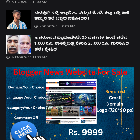
7/11/2026 09:15:00 AM
ಸುರತ್ಕಲ್ ನಲ್ಲಿ ಅಣ್ಣನಿಂದ ತಮ್ಮನ ಕೊಲೆ: ಕಲ್ಲು ಎತ್ತಿ ಹಾಕಿ
ತಮ್ಮನ ತಲೆ ಜಜ್ಜಿದ ಸಹೋದರ !
7/20/2026 03:00:00 PM
ಅಪರೂಪದ ಪ್ರಾಮಾಣಿಕತೆ: 35 ವರ್ಷಗಳ ಹಿಂದೆ ಪಡೆದ
1,000 ರೂ. ಸಾಲಕ್ಕೆ ಬಡ್ಡಿ ಸೇರಿಸಿ 25,000 ರೂ. ಮರಳಿಸಿದ
ಹಳೇ ಸ್ನೇಹಿತ!
7/13/2026 11:11:00 AM