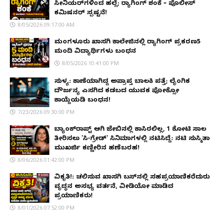
ಸೀನಿಯರ್‌ಗಳಿಂದ ಹಲ್ಲೆ; ರ‌್ಯಾಗಿಂಗ್ ಶಂಕೆ – ಪೊಲೀಸ್
ಕಮಿಷನರ್ ಸ್ಪಷ್ಟನೆ!
8/05/2026 09:17:00 AM
ಮಂಗಳೂರು ಖಾಸಗಿ ಕಾಲೇಜಿನಲ್ಲಿ ರ‌್ಯಾಗಿಂಗ್ ಪ್ರಕರಣ5
ಮಂದಿ ವಿದ್ಯಾರ್ಥಿಗಳು ಬಂಧನ
8/05/2026 10:41:00 PM
ಸುಳ್ಯ: ಕಾಣೆಯಾಗಿದ್ದ ಅಪ್ರಾಪ್ತ ಬಾಲಕಿ ಪತ್ತೆ; ಲೈಂಗಿಕ
ದೌರ್ಜನ್ಯ ಎಸಗಿದ ಕಡಬದ ಯುವಕ ಪೋಕ್ಸೋ
ಕಾಯ್ದೆಯಡಿ ಬಂಧನ!
7/23/2026 09:30:00 PM
ಬ್ಯಾಂಕ್‌ರಾಪ್ಟ್‌ ಆಗಿ ಜೇಬಿನಲ್ಲಿ ಕಾಸಿರಲಿಲ್ಲ, ₹1 ಕೋಟಿ ಸಾಲ
ತೀರಿಸಲು 'ಸಿ-ಗ್ರೇಡ್' ಸಿನಿಮಾಗಳಲ್ಲಿ ನಟಿಸಿದ್ದೆ: ನಟಿ ಸುಸ್ಮಿತಾ
ಮುಖರ್ಜಿ ಕಣ್ಣೀರಿನ ಹಣೆಬರಹ!
8/06/2026 01:42:00 PM
ವಿಕೃತಿ!: ಚಲಿಸುವ ಖಾಸಗಿ ಬಸ್‌ನಲ್ಲಿ ಸಹಪ್ರಯಾಣಿಕರೆದುರು
ವೃದ್ಧನ ಅಸಭ್ಯ ವರ್ತನೆ, ವೀಡಿಯೋ ಮಾಡಿದ
ಪ್ರಯಾಣಿಕರು!
8/01/2026 07:52:00 PM