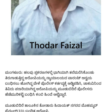
ಮಂಗಳೂರು: ಹಲವು ಪ್ರಕರಣಗಳಲ್ಲಿ ಭಾಗಿಯಾಗಿ ತಲೆಮರೆಸಿಕೊಂಡು
ತಿರುಗಾಡುತ್ತಿದ್ದ ಆರೋಪಿಯನ್ನು ನ್ಯಾಯಾಲಯದ ವಾರಂಟ್ ಅನ್ವಯ
ಬಂಧಿಸಲು ಹೋಗಿದ್ದ ವೇಳೆ ಪೊಲೀಸ್ ಕರ್ತವ್ಯಕ್ಕೆ ಅಡ್ಡಿಪಡಿಸಿ, ಚಾಕುವಿನಿಂದ
ತಿವಿದು ಪರಾರಿಯಾಗಿದ್ದ ಆರೋಪಿಯನ್ನು ಮೂಡುಬಿದಿರೆ ಪೊಲೀಸರು
ಹೆಡೆಮುರಿಕಟ್ಟಿ ಬಂಧಿಸಿ ಕಂಬಿ ಹಿಂದೆ ಅಟ್ಟಿದ್ದಾರೆ.
ಮೂಡುಬಿದಿರೆ ತಾಲೂಕಿನ ತೋಡಾರು ಹಿದಾಯತ್ ನಗರದ ಮೊಹಮ್ಮದ್
ಫೈಝಲ್(33) ಬಂಧಿತ ಆರೋಪಿ.