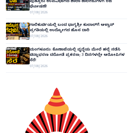
ಪುತ್ತೂರು ಉಪವಿಭಾಗದ ಶಾಲಾ-ಕಾಲೇಜುಗಳಿಗೆ ರಜೆ
ಘೋಷಣೆ!
07/08/2026
ಗಾಲಿಕುರ್ಚಿಯಲ್ಲಿ ಬಂದ ಭಾಗ್ಯಶ್ರೀ ಕುಲಾಲ್‌ಗೆ ಆಳ್ವಾಸ್
ಪ್ರಗತಿಯಲ್ಲಿ ಉದ್ಯೋಗದ ಹೊಸ ದಾರಿ
07/08/2026
ಮಂಗಳೂರು: ಕೊಣಾಜೆಯಲ್ಲಿ ವೃದ್ಧೆಯ ಮೇಲೆ ಹಲ್ಲೆ ನಡೆಸಿ
ಚಿನ್ನಾಭರಣ ದರೋಡೆ ಪ್ರಕರಣ; 3 ದಿನಗಳಲ್ಲೇ ಆರೋಪಿಗಳ
ಸೆರೆ!
07/08/2026