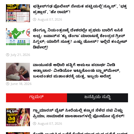
ಛತ್ತೀಸ್‌ಗಢ ಪೊಲೀಸ್ ನೇಮಕ ಪಟ್ಟಿಯಲ್ಲಿ‘ನ್ಯೂಸ್’, ‘ಭಕ್ತ
ಪ್ರಹ್ಲಾದ’, ‘ಹೇ ರಾಮ್’!
August 07, 2026
ಡೆಂಗ್ಯೂ ನಿಯಂತ್ರಣಕ್ಕೆ ದೇಶದಲ್ಲೇ ಪ್ರಥಮ ಬಾರಿಗೆ ಲಸಿಕೆ
ಲಭ್ಯ: ಜಪಾನ್‌ನ 'ಕ್ಯು ಡೆಂಗಾ' ಮಾರಾಟಕ್ಕೆ ಕೇಂದ್ರದ ಗ್ರೀನ್
ಸಿಗ್ನಲ್; ಯಾರಿಗೆ ಸೂಕ್ತ? ಎಷ್ಟು ಡೋಸ್? ಇಲ್ಲಿದೆ ಕಂಪ್ಲೀಟ್
ಡಿಟೇಲ್ಸ್!
July 21, 2026
ವಾಯುಪಡೆ ಅಧಿಕಾರಿ ಪತ್ನಿಗೆ ಅಮಲು ಪದಾರ್ಥ ನೀಡಿ
ಅತ್ಯಾಚಾರ- ವೀಡಿಯೋ ಇಟ್ಟುಕೊಂಡು ಬ್ಲ್ಯಾಕ್‌ಮೇಲ್,
ಬಲವಂತದ ಮತಾಂತರಕ್ಕೆ ಯತ್ನ, ಇಬ್ಬರು ಅರೆಸ್ಟ್
June 18, 2026
ಗ್ಲಾಮರ್
ಜನಪ್ರಿಯ ಸುದ್ದಿ
ಗ್ಲ್ಯಾಮಾರಸ್ ವೈಟ್‌ ಸೀರೆಯಲ್ಲಿ ಕಣ್ಮನ ಸೆಳೆದ ನಟಿ ವಿಷ್ಣು
ಪ್ರಿಯಾ; ಸಾಮಾಜಿಕ ಜಾಲತಾಣಗಳಲ್ಲಿ ಫೋಟೋ ವೈರಲ್!
August 07, 2026