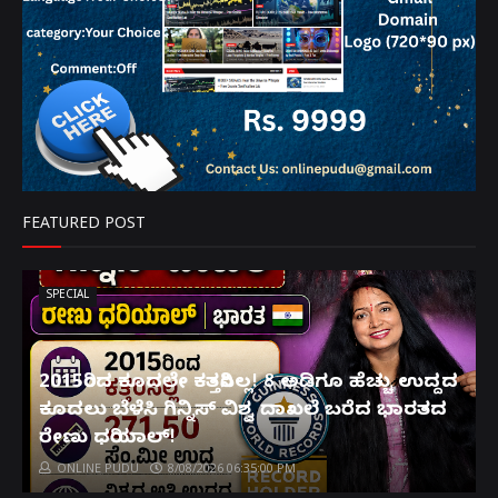
FEATURED POST
SPECIAL
2015ರಿಂದ ಕೂದಲೇ ಕತ್ತರಿಸಿಲ್ಲ! 8 ಅಡಿಗೂ ಹೆಚ್ಚು ಉದ್ದದ
ಕೂದಲು ಬೆಳೆಸಿ ಗಿನ್ನಿಸ್ ವಿಶ್ವ ದಾಖಲೆ ಬರೆದ ಭಾರತದ
ರೇಣು ಧರಿಯಾಲ್!
ONLINE PUDU
8/08/2026 06:35:00 PM