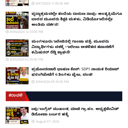
8/07/2026 11:00:00 AM
ವೃದ್ಧಾಶ್ರಮದಲ್ಲೇ ತಂದೆಯ ದಾರುಣ ಸಾವು: ಅಂತ್ಯಕ್ರಿಯೆಗೂ
ಬಾರದ ಮೂವರು ಶಿಕ್ಷಕಿ ಮಕಳು, ವಿಡಿಯೋ ಕಾಲಿನಲ್ಲೇ
ಅಂತಿಮ ದರ್ಶನ!
8/06/2026 12:35:00 PM
ಮಂಗಳೂರು: ಕಾಲೇಜಿನಲ್ಲಿ ಗಾಂಜಾ ಪತ್ತೆ; ಮೂವರು
ವಿದ್ಯಾರ್ಥಿಗಳು ವಶಕ್ಕೆ – ಕಾಲೇಜು ಆಡಳಿತದ ತಪಾಸಣೆಗೆ
ಕಮಿಷನರ್ ರೆಡ್ಡಿ ಶ್ಲಾಘನೆ!
8/05/2026 02:39:00 PM
ಪ್ರಚೋದನಾಕಾರಿ ಭಾಷಣ ಕೇಸ್: SDPI ನಾಯಕ ರಿಯಾಜ್
ಫರಂಗಿಪೇಟೆಗೆ 6 ತಿಂಗಳು ಜೈಲು, ದಂಡ!
8/04/2026 09:39:00 PM
ಕರಾವಳಿ
ಕಾಪು: ಕಾಂಗ್ರೆಸ್ ಮುಖಂಡ, ಮಾಜಿ ಗ್ರಾ.ಪಂ. ಅಧ್ಯಕ್ಷಡೇವಿಡ್
ಡಿಸೋಜಾ ಬರ್ಬರ ಹತ್ಯೆ
August 07, 2026