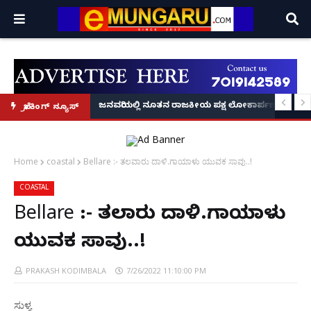
್ರೂ' ಕಥೆ!
8 ಅಡಿಗೂ ಹೆಚ್ಚು ಉದ್ದದ ಕೂದಲು ಬೆಳೆಸಿ ಗಿನ್ನಿಸ್ ವಿಶ್ವ ದಾಖಲೆ ಬರೆದ ಭಾರತದ ರೇಣು ಧರಿಯಾಲ
ಜನವರಿಯಲ್ಲಿ ನೂತನ ರಾಜಕೀಯ ಪಕ್ಷ ಲೋಕಾರ್ಪಣೆ – ನಟ 
ಬ್ರೇಕಿಂಗ್ ನ್ಯೂಸ್
Home
coastal
Bellare :- ತಲವಾರು ದಾಳಿ.ಗಾಯಾಳು ಯುವಕ ಸಾವು..!
COASTAL
Bellare :- ತಲವಾರು ದಾಳಿ.ಗಾಯಾಳು
ಯುವಕ ಸಾವು..!
PRAKASH KODIMBALA
7/26/2022 11:10:00 PM
ಸುಳ್ಯ