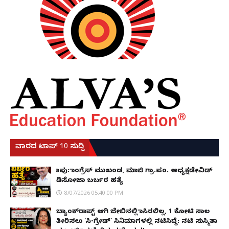
ವಾರದ ಟಾಪ್ 10 ಸುದ್ದಿ
ಕಾಪು: ಕಾಂಗ್ರೆಸ್ ಮುಖಂಡ, ಮಾಜಿ ಗ್ರಾ.ಪಂ. ಅಧ್ಯಕ್ಷಡೇವಿಡ್
ಡಿಸೋಜಾ ಬರ್ಬರ ಹತ್ಯೆ
8/07/2026 05:40:00 PM
ಬ್ಯಾಂಕ್‌ರಾಪ್ಟ್‌ ಆಗಿ ಜೇಬಿನಲ್ಲಿ ಕಾಸಿರಲಿಲ್ಲ, ₹1 ಕೋಟಿ ಸಾಲ
ತೀರಿಸಲು 'ಸಿ-ಗ್ರೇಡ್' ಸಿನಿಮಾಗಳಲ್ಲಿ ನಟಿಸಿದ್ದೆ: ನಟಿ ಸುಸ್ಮಿತಾ