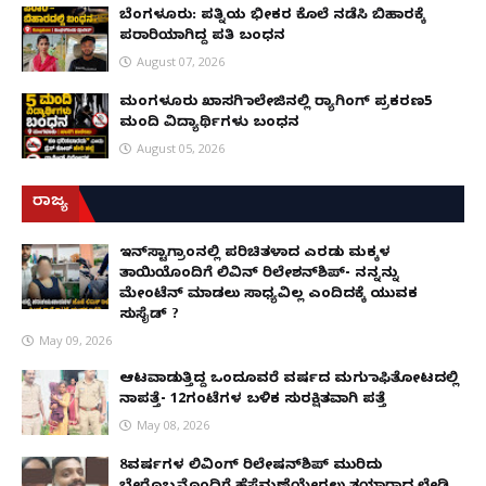
ಬೆಂಗಳೂರು: ಪತ್ನಿಯ ಭೀಕರ ಕೊಲೆ ನಡೆಸಿ ಬಿಹಾರಕ್ಕೆ
ಪರಾರಿಯಾಗಿದ್ದ ಪತಿ ಬಂಧನ
August 07, 2026
ಮಂಗಳೂರು ಖಾಸಗಿ ಕಾಲೇಜಿನಲ್ಲಿ ರ‌್ಯಾಗಿಂಗ್ ಪ್ರಕರಣ5
ಮಂದಿ ವಿದ್ಯಾರ್ಥಿಗಳು ಬಂಧನ
August 05, 2026
ರಾಜ್ಯ
ಇನ್​ಸ್ಟಾಗ್ರಾಂನಲ್ಲಿ ಪರಿಚಿತಳಾದ ಎರಡು ಮಕ್ಕಳ
ತಾಯಿಯೊಂದಿಗೆ ಲಿವಿನ್ ರಿಲೇಶನ್​ಶಿಪ್- ನನ್ನನ್ನು
ಮೇಂಟೆನ್ ಮಾಡಲು ಸಾಧ್ಯವಿಲ್ಲ ಎಂದಿದಕ್ಕೆ ಯುವಕ
ಸುಸೈಡ್ ?
May 09, 2026
ಆಟವಾಡುತ್ತಿದ್ದ ಒಂದೂವರೆ ವರ್ಷದ ಮಗು ಕಾಫಿತೋಟದಲ್ಲಿ
ನಾಪತ್ತೆ- 12ಗಂಟೆಗಳ ಬಳಿಕ ಸುರಕ್ಷಿತವಾಗಿ ಪತ್ತೆ
May 08, 2026
8ವರ್ಷಗಳ ಲಿವಿಂಗ್‌ ರಿಲೇಷನ್‌ಶಿಪ್ ಮುರಿದು