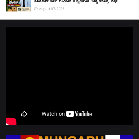
ಟರ್ನೋವರ್ ಗಳಿಸಿದ ಕನ್ನಡಿಗನ 'ಬ್ಯಾಂಬ್ರೂ' ಕಥೆ!
August 07, 2026