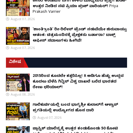
ಕೇಸರಿ ಉಡುಪಿನ ಬಗೆಗೆ ಕೇಳಿದ ಮಾಧ್ಯಮದ ಪ್ರಶ್ನೆಗೆ ಖಡಕ್
ಉತ್ತರ ನೀಡಿದ ನಟಿ ಪ್ರಿಯಾ ಪ್ರಕಾಶ್ ವಾರಿಯರ್! Priya
Prakash Varrier
August 07, 2026
'ಶಾಂತಿ ಕ್ರಾಂತಿ' ರೀ-ರಿಲೀಸ್ ಟ್ರೆಂಡ್ ನಡುವೆಯೇ ಶುರುವಾಯ್ತು
ಆತಂಕ: ಚಿತ್ರಮಂದಿರಕ್ಕೆ ಪ್ರೇಕ್ಷಕರು ಬರ್ತಾರಾ? ಬಾಕ್ಸ್
ಆಫೀಸ್ ಸವಾಲುಗಳು ಹೀಗಿವೆ!
August 07, 2026
ವಿಶೇಷ
2015ರಿಂದ ಕೂದಲೇ ಕತ್ತರಿಸಿಲ್ಲ! 8 ಅಡಿಗೂ ಹೆಚ್ಚು ಉದ್ದದ
ಕೂದಲು ಬೆಳೆಸಿ ಗಿನ್ನಿಸ್ ವಿಶ್ವ ದಾಖಲೆ ಬರೆದ ಭಾರತದ
ರೇಣು ಧರಿಯಾಲ್!
August 08, 2026
ಗಾಲಿಕುರ್ಚಿಯಲ್ಲಿ ಬಂದ ಭಾಗ್ಯಶ್ರೀ ಕುಲಾಲ್‌ಗೆ ಆಳ್ವಾಸ್
ಪ್ರಗತಿಯಲ್ಲಿ ಉದ್ಯೋಗದ ಹೊಸ ದಾರಿ
August 07, 2026
ಪ್ಲಾಸ್ಟಿಕ್ ಮಾಲಿನ್ಯಕ್ಕೆ ಉತ್ತರ ಕಂಡುಕೊಂಡು ₹50 ಕೋಟಿ