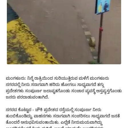
ಮಂಗಳೂರು: ನಿನ್ನೆ ರಾತ್ರಿಯಿಂದ ಸುರಿಯುತ್ತಿರುವ ಮಳೆಗೆ ಮಂಗಳೂರು
ನಗರದಲ್ಲಿ ನೀರು ಸರಾಗವಾಗಿ ಹರಿದು ಹೋಗಲು ಸಾಧ್ಯವಾಗದೆ ತಗ್ಗು
ಪ್ರದೇಶಗಳು ಸಂಪೂರ್ಣ ಜಲಾವೃತಗೊಂಡು ಸಂಚಾರ ವ್ಯವಸ್ಥೆ ಅಸ್ತವ್ಯಸ್ತಗೊಂಡು
ಜನರು ಪರದಾಡುವಂತಾಗಿದೆ.
ನಗರದ ಕೊಟ್ಟಾರ - ಚೌಕಿ ಪ್ರದೇಶದ ರಸ್ತೆಯಲ್ಲಿ ಸಂಪೂರ್ಣ ನೀರು
ತುಂಬಿಕೊಂಡಿದ್ದು, ವಾಹನಗಳು ಸರಾಗವಾಗಿ ಸಂಚರಿಸಲು ಸಾಧ್ಯವಾಗದೆ ಜನತೆ
ತೊಂದರೆ ಅನುಭವಿಸುವಂತಾಯಿತು. ಎಲ್ಲೆಡೆ ನೀರುಮಯವಾಗಿದ್ದು