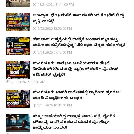
11/21/2024 11:14:00 PM
ಬಂಟ್ವಾಳ: ಧೋ ಮಳೆಗೆ ಕಾಲುಸಂಕದಿಂದ ತೋಡಿಗೆ ಬಿದ್ದು
ವ್ಯಕ್ತಿ ನಾಪತ್ತೆ!
8/02/2026 12:36:00 PM
ವೆನ್‌ಲಾಕ್ ಆಸ್ಪತ್ರೆಯಲ್ಲಿ ಚಿಕಿತ್ಸೆಗೆ ಬಂದಾಗ ಮೃತಪಟ್ಟ
ಮಹಿಳೆಯ ಕುತ್ತಿಗೆಯಲ್ಲಿದ್ದ ₹1.50 ಲಕ್ಷದ ಚಿನ್ನದ ಸರ ಕಳವು!
8/01/2026 07:12:00 PM
ಮಂಗಳೂರು: ಕಾಲೇಜು ಜೂನಿಯರ್‌ಗಳ ಮೇಲೆ
ಸೀನಿಯರ್‌ಗಳಿಂದ ಹಲ್ಲೆ; ರ‌್ಯಾಗಿಂಗ್ ಶಂಕೆ – ಪೊಲೀಸ್
ಕಮಿಷನರ್ ಸ್ಪಷ್ಟನೆ!
8/05/2026 09:17:00 AM
ಮಂಗಳೂರು ಖಾಸಗಿ ಕಾಲೇಜಿನಲ್ಲಿ ರ‌್ಯಾಗಿಂಗ್ ಪ್ರಕರಣ5
ಮಂದಿ ವಿದ್ಯಾರ್ಥಿಗಳು ಬಂಧನ
8/05/2026 10:41:00 PM
ಸುಳ್ಯ: ಕಾಣೆಯಾಗಿದ್ದ ಅಪ್ರಾಪ್ತ ಬಾಲಕಿ ಪತ್ತೆ; ಲೈಂಗಿಕ
ದೌರ್ಜನ್ಯ ಎಸಗಿದ ಕಡಬದ ಯುವಕ ಪೋಕ್ಸೋ
ಕಾಯ್ದೆಯಡಿ ಬಂಧನ!