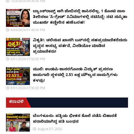
7/23/2026 09:30:00 PM
ಬ್ಯಾಂಕ್‌ರಾಪ್ಟ್‌ ಆಗಿ ಜೇಬಿನಲ್ಲಿ ಕಾಸಿರಲಿಲ್ಲ, ₹1 ಕೋಟಿ ಸಾಲ
ತೀರಿಸಲು 'ಸಿ-ಗ್ರೇಡ್' ಸಿನಿಮಾಗಳಲ್ಲಿ ನಟಿಸಿದ್ದೆ: ನಟಿ ಸುಸ್ಮಿತಾ
ಮುಖರ್ಜಿ ಕಣ್ಣೀರಿನ ಹಣೆಬರಹ!
8/06/2026 01:42:00 PM
ವಿಕೃತಿ!: ಚಲಿಸುವ ಖಾಸಗಿ ಬಸ್‌ನಲ್ಲಿ ಸಹಪ್ರಯಾಣಿಕರೆದುರು
ವೃದ್ಧನ ಅಸಭ್ಯ ವರ್ತನೆ, ವೀಡಿಯೋ ಮಾಡಿದ
ಪ್ರಯಾಣಿಕರು!
8/01/2026 07:52:00 PM
ಮುಲ್ಕಿ: ಉಡುಪಿ-ಕಾಸರಗೋಡು ವಿದ್ಯುತ್ ಪ್ರಸರಣ
ಕಾಮಗಾರಿ ಸ್ಥಳದಲ್ಲಿ ₹2.53 ಲಕ್ಷ ಮೌಲ್ಯದ ಸಾಮಗ್ರಿಗಳು
ಕಳವು!
8/01/2026 07:30:00 PM
ಕರಾವಳಿ
ಬೆಂಗಳೂರು: ಪತ್ನಿಯ ಭೀಕರ ಕೊಲೆ ನಡೆಸಿ ಬಿಹಾರಕ್ಕೆ
ಪರಾರಿಯಾಗಿದ್ದ ಪತಿ ಬಂಧನ
August 07, 2026