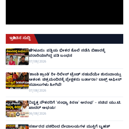
ಇತ್ತೀಚಿನ ಸುದ್ದಿ
ಬೆಂಗಳೂರು: ಪತ್ನಿಯ ಭೀಕರ ಕೊಲೆ ನಡೆಸಿ ಬಿಹಾರಕ್ಕೆ
ಪರಾರಿಯಾಗಿದ್ದ ಪತಿ ಬಂಧನ
07/08/2026
'ಶಾಂತಿ ಕ್ರಾಂತಿ' ರೀ-ರಿಲೀಸ್ ಟ್ರೆಂಡ್ ನಡುವೆಯೇ ಶುರುವಾಯ್ತು
ಆತಂಕ: ಚಿತ್ರಮಂದಿರಕ್ಕೆ ಪ್ರೇಕ್ಷಕರು ಬರ್ತಾರಾ? ಬಾಕ್ಸ್ ಆಫೀಸ್
ಸವಾಲುಗಳು ಹೀಗಿವೆ!
07/08/2026
ನಿವೃತ್ತ ನೌಕರರಿಗೆ 'ಸಂಧ್ಯಾ ಕಿರಣ' ಆರಂಭ' – ಸಚಿವ ಯು.ಟಿ.
ಖಾದರ್ ಅಭಯ!
06/08/2026
ಸರ್ಕಾರದ ವಶದಿಂದ ದೇವಾಲಯಗಳ ಮುಕ್ತಿಗೆ ಬೃಹತ್