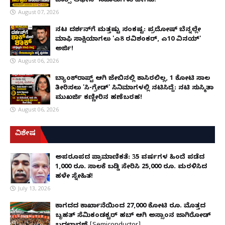
ಬಾಕ್ಸ್ ಆಫೀಸ್ ಸವಾಲುಗಳು ಹೀಗಿವೆ!
August 07, 2026
ನಟ ದರ್ಶನ್‌ಗೆ ಮತ್ತಷ್ಟು ಸಂಕಷ್ಟ: ಪ್ರದೋಷ್ ಬೆನ್ನಲ್ಲೇ
ಮಾಫಿ ಸಾಕ್ಷಿಯಾಗಲು 'ಎ8 ರವಿಶಂಕರ್, ಎ10 ವಿನಯ್'
ಅರ್ಜಿ!
August 06, 2026
ಬ್ಯಾಂಕ್‌ರಾಪ್ಟ್‌ ಆಗಿ ಜೇಬಿನಲ್ಲಿ ಕಾಸಿರಲಿಲ್ಲ, ₹1 ಕೋಟಿ ಸಾಲ
ತೀರಿಸಲು 'ಸಿ-ಗ್ರೇಡ್' ಸಿನಿಮಾಗಳಲ್ಲಿ ನಟಿಸಿದ್ದೆ: ನಟಿ ಸುಸ್ಮಿತಾ
ಮುಖರ್ಜಿ ಕಣ್ಣೀರಿನ ಹಣೆಬರಹ!
August 06, 2026
ವಿಶೇಷ
ಅಪರೂಪದ ಪ್ರಾಮಾಣಿಕತೆ: 35 ವರ್ಷಗಳ ಹಿಂದೆ ಪಡೆದ
1,000 ರೂ. ಸಾಲಕ್ಕೆ ಬಡ್ಡಿ ಸೇರಿಸಿ 25,000 ರೂ. ಮರಳಿಸಿದ
ಹಳೇ ಸ್ನೇಹಿತ!
July 13, 2026
ಕಾಗದದ ಕಾರ್ಖಾನೆಯಿಂದ 27,000 ಕೋಟಿ ರೂ. ಮೊತ್ತದ
ಬೃಹತ್ ಸೆಮಿಕಂಡಕ್ಟರ್ ಹಬ್ ಆಗಿ ಅಸ್ಸಾಂನ ಜಾಗಿರೋಡ್