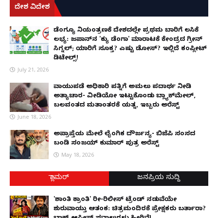
ದೇಶ ವಿದೇಶ
ಡೆಂಗ್ಯೂ ನಿಯಂತ್ರಣಕ್ಕೆ ದೇಶದಲ್ಲೇ ಪ್ರಥಮ ಬಾರಿಗೆ ಲಸಿಕೆ
ಲಭ್ಯ: ಜಪಾನ್‌ನ 'ಕ್ಯು ಡೆಂಗಾ' ಮಾರಾಟಕ್ಕೆ ಕೇಂದ್ರದ ಗ್ರೀನ್
ಸಿಗ್ನಲ್; ಯಾರಿಗೆ ಸೂಕ್ತ? ಎಷ್ಟು ಡೋಸ್? ಇಲ್ಲಿದೆ ಕಂಪ್ಲೀಟ್
ಡಿಟೇಲ್ಸ್!
July 21, 2026
ವಾಯುಪಡೆ ಅಧಿಕಾರಿ ಪತ್ನಿಗೆ ಅಮಲು ಪದಾರ್ಥ ನೀಡಿ
ಅತ್ಯಾಚಾರ- ವೀಡಿಯೋ ಇಟ್ಟುಕೊಂಡು ಬ್ಲ್ಯಾಕ್‌ಮೇಲ್,
ಬಲವಂತದ ಮತಾಂತರಕ್ಕೆ ಯತ್ನ, ಇಬ್ಬರು ಅರೆಸ್ಟ್
June 18, 2026
ಅಪ್ರಾಪ್ತೆಯ ಮೇಲೆ ಲೈಂಗಿಕ ದೌರ್ಜನ್ಯ- ಬಿಜೆಪಿ ಸಂಸದ
ಬಂಡಿ ಸಂಜಯ್ ಕುಮಾರ್ ಪುತ್ರ ಅರೆಸ್ಟ್
May 18, 2026
ಗ್ಲಾಮರ್
ಜನಪ್ರಿಯ ಸುದ್ದಿ
'ಶಾಂತಿ ಕ್ರಾಂತಿ' ರೀ-ರಿಲೀಸ್ ಟ್ರೆಂಡ್ ನಡುವೆಯೇ
ಶುರುವಾಯ್ತು ಆತಂಕ: ಚಿತ್ರಮಂದಿರಕ್ಕೆ ಪ್ರೇಕ್ಷಕರು ಬರ್ತಾರಾ?