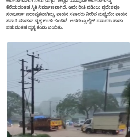
ಅಂಗಡಿಗಳೊಳಗೆ ನೀರು ನುಗ್ಗಿದೆ. ಅಲ್ಲದೆ ಯಾವುದೇ ಅಂಗಡಿಗಳನ್ನು
ತೆರೆಯದಂತಹ ಸ್ಥಿತಿ ನಿರ್ಮಾಣವಾಗಿದೆ. ಅದೇ ರೀತಿ ಪಡೀಲು ಪ್ರದೇಶವೂ
ಸಂಪೂರ್ಣ ಜಲಾವೃತವಾಗಿದ್ದು, ವಾಹನ ಸವಾರರು ನೀರಿನ ಮಧ್ಯೆಯೇ ವಾಹನ
ಸವಾರಿ ಮಾಡುವ ದೃಶ್ಯ ಕಂಡು ಬಂದಿದೆ. ಅದರಲ್ಲೂ ಬೈಕ್ ಸವಾರರು ಪಾಡು
ಪಡುವಂತಹ ದೃಶ್ಯ ಕಂಡು ಬಂದಿತು.