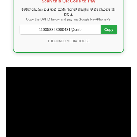
Scan this QR Code to Pay
ಕೆಳಗಿನ ಯುಪಿಐ ಐಡಿ ಕಾಪಿ ಮಾಡಿ ಗೂಗಲ್ ಪೇ/ಫೋನ್ ಪೇ ಮೂಲಕ ಪೇ
ಮಾಡಿ.
Copy the UPI ID below and pay via Google Pay/PhonePe.
Copy
TULUNADU MEDIA HOUSE