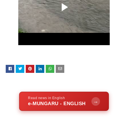
Read news in English
→
e-MUNGARU - ENGLISH