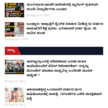
ಮಂಗಳೂರು ಖಾಸಗಿ ಕಾಲೇಜಿನಲ್ಲಿ ರ‌್ಯಾಗಿಂಗ್ ಪ್ರಕರಣ5
ಮಂದಿ ವಿದ್ಯಾರ್ಥಿಗಳು ಬಂಧನ
August 05, 2026
ಬಂಟ್ವಾಳ: ಅಪ್ರಾಪ್ತೆಗೆ ಲೈಂಗಿಕ ಕಿರುಕುಳ ನೀಡಿದ್ದ 52 ವರ್ಷದ
ಕಾಮುಕನಿಗೆ ಶಿಕ್ಷೆ ಪ್ರಕಟ: ಎರಡೂವರೆ ವರ್ಷ ಜೈಲು, ₹40
ಸಾವಿರ ದಂಡ!
August 01, 2026
ರಾಜ್ಯ
ಇನ್​ಸ್ಟಾಗ್ರಾಂನಲ್ಲಿ ಪರಿಚಿತಳಾದ ಎರಡು ಮಕ್ಕಳ
ತಾಯಿಯೊಂದಿಗೆ ಲಿವಿನ್ ರಿಲೇಶನ್​ಶಿಪ್- ನನ್ನನ್ನು
ಮೇಂಟೆನ್ ಮಾಡಲು ಸಾಧ್ಯವಿಲ್ಲ ಎಂದಿದಕ್ಕೆ ಯುವಕ
ಸುಸೈಡ್ ?
May 09, 2026
ಆಟವಾಡುತ್ತಿದ್ದ ಒಂದೂವರೆ ವರ್ಷದ ಮಗು
ಕಾಫಿತೋಟದಲ್ಲಿ ನಾಪತ್ತೆ- 12ಗಂಟೆಗಳ ಬಳಿಕ ಸುರಕ್ಷಿತವಾಗಿ
ಪತ್ತೆ
May 08, 2026