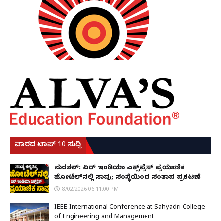
ವಾರದ ಟಾಪ್ 10 ಸುದ್ದಿ
ಸುರತ್ಕಲ್: ಏರ್ ಇಂಡಿಯಾ ಎಕ್ಸ್‌ಪ್ರೆಸ್ ಪ್ರಯಾಣಿಕ
ಹೋಟೆಲ್‌ನಲ್ಲಿ ಸಾವು; ಸಂಸ್ಥೆಯಿಂದ ಸಂತಾಪ ಪ್ರಕಟಣೆ
8/02/2026 06:11:00 PM
IEEE International Conference at Sahyadri College
of Engineering and Management