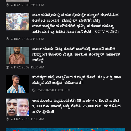
7/16/2026 08:29:00 PM
ಮೂಡಬಿದ್ರೆಯಲ್ಲಿ ನಡುರಸ್ತೆಯಲ್ಲೇ ತಲ್ವಾರ್ ಝಳಪಿಸಿದ
ಕಿಡಿಗೇಡಿ ಬಂಧನ: ಮೊಬೈಲ್ ಮಳಿಗೆಗೆ ನುಗ್ಗಿ
ಮಾರಕಾಸ್ತ್ರದಿಂದ ನೌಕರರಿಗೆ ಧಮ್ಕಿ; ಹರಸಾಹಸಪಟ್ಟು
ಖದೀಮನನ್ನು ಹಿಡಿದ ಸಾರ್ವಜನಿಕರು! ( CCTV VIDEO)
7/18/2026 07:43:00 PM
ಮಂಗಳೂರು-ವಿಟ್ಲ ರೂಟ್ ಬಸ್‌ನಲ್ಲಿ ಯುವತಿಯರಿಗೆ
ಗುಪ್ತಾಂಗ ತೋರಿಸಿ ವಿಕೃತಿ: ಕಾಮುಕ ಕಂಡಕ್ಟರ್ ಇರ್ಫಾನ್
ಅರೆಸ್ಟ್!
7/11/2026 09:15:00 AM
ಸುರತ್ಕಲ್ ನಲ್ಲಿ ಅಣ್ಣನಿಂದ ತಮ್ಮನ ಕೊಲೆ: ಕಲ್ಲು ಎತ್ತಿ ಹಾಕಿ
ತಮ್ಮನ ತಲೆ ಜಜ್ಜಿದ ಸಹೋದರ !
7/20/2026 03:00:00 PM
ಅಪರೂಪದ ಪ್ರಾಮಾಣಿಕತೆ: 35 ವರ್ಷಗಳ ಹಿಂದೆ ಪಡೆದ
1,000 ರೂ. ಸಾಲಕ್ಕೆ ಬಡ್ಡಿ ಸೇರಿಸಿ 25,000 ರೂ. ಮರಳಿಸಿದ
ಹಳೇ ಸ್ನೇಹಿತ!
7/13/2026 11:11:00 AM