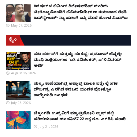
8ವರ್ಷಗಳ ಲಿವಿಂಗ್‌ ರಿಲೇಷನ್‌ಶಿಪ್ ಮುರಿದು
ಬೇರೊಬ್ಬನೊಂದಿಗೆ ಹೆಸೆಮಣೆಯೇರಲು ತಯಾರಾದ ಲೇಡಿ
ಕಾನ್‌ಸ್ಟೇಬಲ್- ನ್ಯಾಯಕ್ಕಾಗಿ ಎಸ್ಪಿ ಮೊರೆ ಹೋದ ಪಿಎಸ್ಐ
May 07, 2026
ಕ್ರೈಂ
ನಟ ದರ್ಶನ್‌ಗೆ ಮತ್ತಷ್ಟು ಸಂಕಷ್ಟ: ಪ್ರದೋಷ್ ಬೆನ್ನಲ್ಲೇ
ಮಾಫಿ ಸಾಕ್ಷಿಯಾಗಲು 'ಎ8 ರವಿಶಂಕರ್, ಎ10 ವಿನಯ್'
ಅರ್ಜಿ!
August 06, 2026
ಸುಳ್ಯ: ಕಾಣೆಯಾಗಿದ್ದ ಅಪ್ರಾಪ್ತ ಬಾಲಕಿ ಪತ್ತೆ; ಲೈಂಗಿಕ
ದೌರ್ಜನ್ಯ ಎಸಗಿದ ಕಡಬದ ಯುವಕ ಪೋಕ್ಸೋ
ಕಾಯ್ದೆಯಡಿ ಬಂಧನ!
July 23, 2026
ಬೆಳ್ತಂಗಡಿ ಉದ್ಯಮಿಗೆ ಮ್ಯಾಟ್ರಿಮೋನಿ ಆ್ಯಪ್ ನಲ್ಲಿ
ಪರಿಚಯವಾದ ಯುವತಿ:87.22 ಲಕ್ಷ ರೂ. ಎಗರಿಸಿ ಪರಾರಿ
July 21, 2026