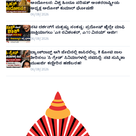
ಆಂದೋಲನ: ವಿಶ್ವ ಹಿಂದೂ ಪರಿಷತ್ ಅಂತರರಾಷ್ಟ್ರೀಯ
ಅಧ್ಯಕ್ಷ ಅಲೋಕ್ ಕುಮಾರ್ ಘೋಷಣೆ!
06/08/2026
ನಟ ದರ್ಶನ್‌ಗೆ ಮತ್ತಷ್ಟು ಸಂಕಷ್ಟ: ಪ್ರದೋಷ್ ಬೆನ್ನಲ್ಲೇ ಮಾಫಿ
ಸಾಕ್ಷಿಯಾಗಲು 'ಎ8 ರವಿಶಂಕರ್, ಎ10 ವಿನಯ್' ಅರ್ಜಿ!
06/08/2026
ಬ್ಯಾಂಕ್‌ರಾಪ್ಟ್‌ ಆಗಿ ಜೇಬಿನಲ್ಲಿ ಕಾಸಿರಲಿಲ್ಲ, ₹1 ಕೋಟಿ ಸಾಲ
ತೀರಿಸಲು 'ಸಿ-ಗ್ರೇಡ್' ಸಿನಿಮಾಗಳಲ್ಲಿ ನಟಿಸಿದ್ದೆ: ನಟಿ ಸುಸ್ಮಿತಾ
ಮುಖರ್ಜಿ ಕಣ್ಣೀರಿನ ಹಣೆಬರಹ!
06/08/2026