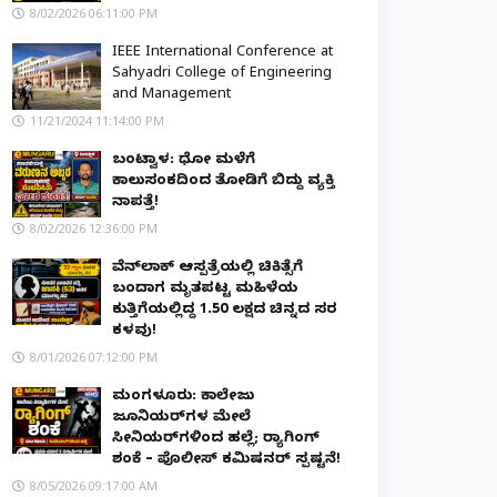
8/02/2026 06:11:00 PM
IEEE International Conference at
Sahyadri College of Engineering
and Management
11/21/2024 11:14:00 PM
ಬಂಟ್ವಾಳ: ಧೋ ಮಳೆಗೆ
ಕಾಲುಸಂಕದಿಂದ ತೋಡಿಗೆ ಬಿದ್ದು ವ್ಯಕ್ತಿ
ನಾಪತ್ತೆ!
8/02/2026 12:36:00 PM
ವೆನ್‌ಲಾಕ್ ಆಸ್ಪತ್ರೆಯಲ್ಲಿ ಚಿಕಿತ್ಸೆಗೆ
ಬಂದಾಗ ಮೃತಪಟ್ಟ ಮಹಿಳೆಯ
ಕುತ್ತಿಗೆಯಲ್ಲಿದ್ದ ₹1.50 ಲಕ್ಷದ ಚಿನ್ನದ ಸರ
ಕಳವು!
8/01/2026 07:12:00 PM
ಮಂಗಳೂರು: ಕಾಲೇಜು
ಜೂನಿಯರ್‌ಗಳ ಮೇಲೆ
ಸೀನಿಯರ್‌ಗಳಿಂದ ಹಲ್ಲೆ; ರ‌್ಯಾಗಿಂಗ್
ಶಂಕೆ – ಪೊಲೀಸ್ ಕಮಿಷನರ್ ಸ್ಪಷ್ಟನೆ!
8/05/2026 09:17:00 AM