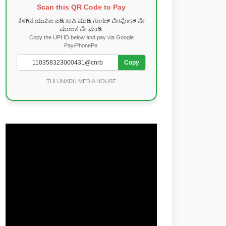
Scan this QR Code to Pay
ಕೆಳಗಿನ ಯುಪಿಐ ಐಡಿ ಕಾಪಿ ಮಾಡಿ ಗೂಗಲ್ ಪೇ/ಫೋನ್ ಪೇ
ಮೂಲಕ ಪೇ ಮಾಡಿ.
Copy the UPI ID below and pay via Google
Pay/PhonePe.
Copy
TULUNADU MEDIA HOUSE