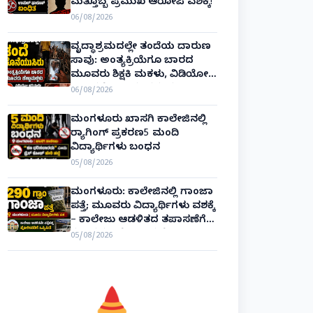
ಮತ್ತೊಬ್ಬ ಪ್ರಮುಖ ಆರೋಪಿ ವಶಕ್ಕೆ!
06/08/2026
ವೃದ್ಧಾಶ್ರಮದಲ್ಲೇ ತಂದೆಯ ದಾರುಣ
ಸಾವು: ಅಂತ್ಯಕ್ರಿಯೆಗೂ ಬಾರದ
ಮೂವರು ಶಿಕ್ಷಕಿ ಮಕಳು, ವಿಡಿಯೋ
ಕಾಲಿನಲ್ಲೇ ಅಂತಿಮ ದರ್ಶನ!
06/08/2026
ಮಂಗಳೂರು ಖಾಸಗಿ ಕಾಲೇಜಿನಲ್ಲಿ
ರ‌್ಯಾಗಿಂಗ್ ಪ್ರಕರಣ5 ಮಂದಿ
ವಿದ್ಯಾರ್ಥಿಗಳು ಬಂಧನ
05/08/2026
ಮಂಗಳೂರು: ಕಾಲೇಜಿನಲ್ಲಿ ಗಾಂಜಾ
ಪತ್ತೆ; ಮೂವರು ವಿದ್ಯಾರ್ಥಿಗಳು ವಶಕ್ಕೆ
– ಕಾಲೇಜು ಆಡಳಿತದ ತಪಾಸಣೆಗೆ
ಕಮಿಷನರ್ ರೆಡ್ಡಿ ಶ್ಲಾಘನೆ!
05/08/2026