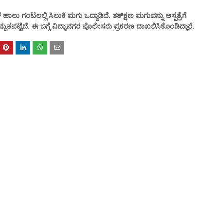
ಾಲು ಗಂಟಲಲ್ಲಿ ಸಿಲುಕಿ ಮಗು ಒದ್ದಾಡಿದೆ. ತತ್‌ಕ್ಷಣ ಮಗುವನ್ನು ಆಸ್ಪತ್ರೆಗೆ
ಪಟ್ಟಿದೆ. ಈ ಬಗ್ಗೆ ವಿದ್ಯಾನಗರ ಪೊಲೀಸರು ಪ್ರಕರಣ ದಾಖಲಿಸಿಕೊಂಡಿದ್ದಾರೆ.