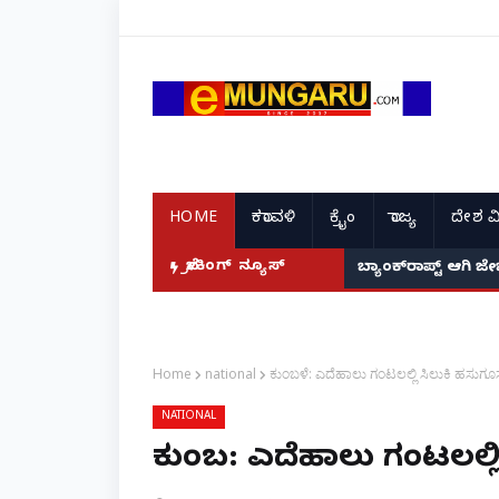
HOME
ಕರಾವಳಿ
ಕ್ರೈಂ
ರಾಜ್ಯ
ದೇಶ ವ
ಯ್' ಅರ್ಜಿ!
ಬ್ರೇಕಿಂಗ್ ನ್ಯೂಸ್
ಬ್ಯಾಂಕ್‌ರಾಪ್ಟ್‌ ಆಗಿ ಜ
Home
national
ಕುಂಬಳೆ: ಎದೆಹಾಲು ಗಂಟಲಲ್ಲಿ ಸಿಲುಕಿ ಹಸುಗೂಸ
NATIONAL
ಕುಂಬಳೆ: ಎದೆಹಾಲು ಗಂಟಲಲ್ಲ