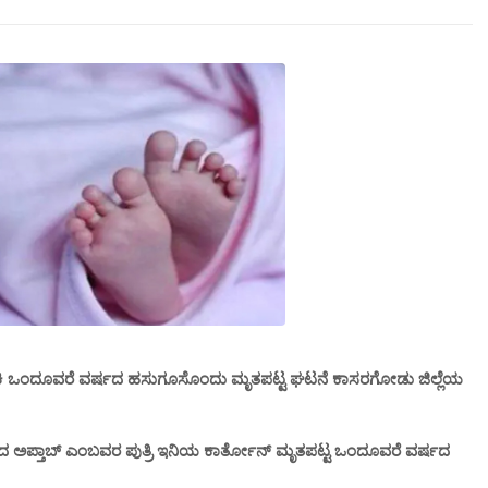
 ಸಿಲುಕಿ ಒಂದೂವರೆ ವರ್ಷದ ಹಸುಗೂಸೊಂದು ಮೃತಪಟ್ಟ ಘಟನೆ ಕಾಸರಗೋಡು ಜಿಲ್ಲೆಯ
ೂಲದ ಅಪ್ತಾಬ್‌ ಎಂಬವರ ಪುತ್ರಿ ಇನಿಯ ಕಾರ್ತೋನ್‌ ಮೃತಪಟ್ಟ ಒಂದೂವರೆ ವರ್ಷದ