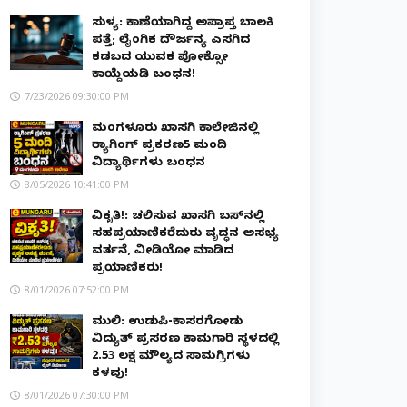
ಸುಳ್ಯ: ಕಾಣೆಯಾಗಿದ್ದ ಅಪ್ರಾಪ್ತ ಬಾಲಕಿ
ಪತ್ತೆ; ಲೈಂಗಿಕ ದೌರ್ಜನ್ಯ ಎಸಗಿದ
ಕಡಬದ ಯುವಕ ಪೋಕ್ಸೋ
ಕಾಯ್ದೆಯಡಿ ಬಂಧನ!
7/23/2026 09:30:00 PM
ಮಂಗಳೂರು ಖಾಸಗಿ ಕಾಲೇಜಿನಲ್ಲಿ
ರ‌್ಯಾಗಿಂಗ್ ಪ್ರಕರಣ5 ಮಂದಿ
ವಿದ್ಯಾರ್ಥಿಗಳು ಬಂಧನ
8/05/2026 10:41:00 PM
ವಿಕೃತಿ!: ಚಲಿಸುವ ಖಾಸಗಿ ಬಸ್‌ನಲ್ಲಿ
ಸಹಪ್ರಯಾಣಿಕರೆದುರು ವೃದ್ಧನ ಅಸಭ್ಯ
ವರ್ತನೆ, ವೀಡಿಯೋ ಮಾಡಿದ
ಪ್ರಯಾಣಿಕರು!
8/01/2026 07:52:00 PM
ಮುಲ್ಕಿ: ಉಡುಪಿ-ಕಾಸರಗೋಡು
ವಿದ್ಯುತ್ ಪ್ರಸರಣ ಕಾಮಗಾರಿ ಸ್ಥಳದಲ್ಲಿ
₹2.53 ಲಕ್ಷ ಮೌಲ್ಯದ ಸಾಮಗ್ರಿಗಳು
ಕಳವು!
8/01/2026 07:30:00 PM