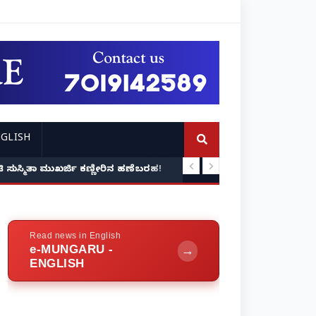
GLISH
: ನಟಿ ಸುಸ್ಮಿತಾ ಮುಖರ್ಜಿ ಕಣ್ಣೀರಿನ ಹಣೆಬರಹ!
ಪ್ರವೀಣ್ ನೆಟ್ಟಾರು ಹತ್ಯ
Read news in English
e-MUNGARU -
→
ENGLISH