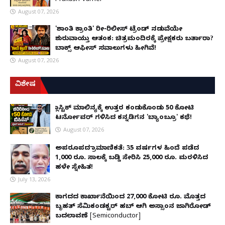
Prakash Varrier
August 07, 2026
'ಶಾಂತಿ ಕ್ರಾಂತಿ' ರೀ-ರಿಲೀಸ್ ಟ್ರೆಂಡ್ ನಡುವೆಯೇ
ಶುರುವಾಯ್ತು ಆತಂಕ: ಚಿತ್ರಮಂದಿರಕ್ಕೆ ಪ್ರೇಕ್ಷಕರು ಬರ್ತಾರಾ?
ಬಾಕ್ಸ್ ಆಫೀಸ್ ಸವಾಲುಗಳು ಹೀಗಿವೆ!
August 07, 2026
ವಿಶೇಷ
ಪ್ಲಾಸ್ಟಿಕ್ ಮಾಲಿನ್ಯಕ್ಕೆ ಉತ್ತರ ಕಂಡುಕೊಂಡು ₹50 ಕೋಟಿ
ಟರ್ನೋವರ್ ಗಳಿಸಿದ ಕನ್ನಡಿಗನ 'ಬ್ಯಾಂಬ್ರೂ' ಕಥೆ!
August 07, 2026
ಅಪರೂಪದ ಪ್ರಾಮಾಣಿಕತೆ: 35 ವರ್ಷಗಳ ಹಿಂದೆ ಪಡೆದ
1,000 ರೂ. ಸಾಲಕ್ಕೆ ಬಡ್ಡಿ ಸೇರಿಸಿ 25,000 ರೂ. ಮರಳಿಸಿದ
ಹಳೇ ಸ್ನೇಹಿತ!
July 13, 2026
ಕಾಗದದ ಕಾರ್ಖಾನೆಯಿಂದ 27,000 ಕೋಟಿ ರೂ. ಮೊತ್ತದ
ಬೃಹತ್ ಸೆಮಿಕಂಡಕ್ಟರ್ ಹಬ್ ಆಗಿ ಅಸ್ಸಾಂನ ಜಾಗಿರೋಡ್
ಬದಲಾವಣೆ [Semiconductor]