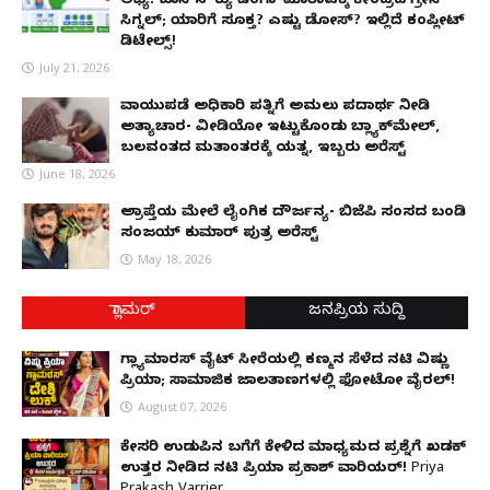
ಲಭ್ಯ: ಜಪಾನ್‌ನ 'ಕ್ಯು ಡೆಂಗಾ' ಮಾರಾಟಕ್ಕೆ ಕೇಂದ್ರದ ಗ್ರೀನ್
ಸಿಗ್ನಲ್; ಯಾರಿಗೆ ಸೂಕ್ತ? ಎಷ್ಟು ಡೋಸ್? ಇಲ್ಲಿದೆ ಕಂಪ್ಲೀಟ್
ಡಿಟೇಲ್ಸ್!
July 21, 2026
ವಾಯುಪಡೆ ಅಧಿಕಾರಿ ಪತ್ನಿಗೆ ಅಮಲು ಪದಾರ್ಥ ನೀಡಿ
ಅತ್ಯಾಚಾರ- ವೀಡಿಯೋ ಇಟ್ಟುಕೊಂಡು ಬ್ಲ್ಯಾಕ್‌ಮೇಲ್,
ಬಲವಂತದ ಮತಾಂತರಕ್ಕೆ ಯತ್ನ, ಇಬ್ಬರು ಅರೆಸ್ಟ್
June 18, 2026
ಅಪ್ರಾಪ್ತೆಯ ಮೇಲೆ ಲೈಂಗಿಕ ದೌರ್ಜನ್ಯ- ಬಿಜೆಪಿ ಸಂಸದ ಬಂಡಿ
ಸಂಜಯ್ ಕುಮಾರ್ ಪುತ್ರ ಅರೆಸ್ಟ್
May 18, 2026
ಗ್ಲಾಮರ್
ಜನಪ್ರಿಯ ಸುದ್ದಿ
ಗ್ಲ್ಯಾಮಾರಸ್ ವೈಟ್‌ ಸೀರೆಯಲ್ಲಿ ಕಣ್ಮನ ಸೆಳೆದ ನಟಿ ವಿಷ್ಣು
ಪ್ರಿಯಾ; ಸಾಮಾಜಿಕ ಜಾಲತಾಣಗಳಲ್ಲಿ ಫೋಟೋ ವೈರಲ್!
August 07, 2026
ಕೇಸರಿ ಉಡುಪಿನ ಬಗೆಗೆ ಕೇಳಿದ ಮಾಧ್ಯಮದ ಪ್ರಶ್ನೆಗೆ ಖಡಕ್
ಉತ್ತರ ನೀಡಿದ ನಟಿ ಪ್ರಿಯಾ ಪ್ರಕಾಶ್ ವಾರಿಯರ್! Priya