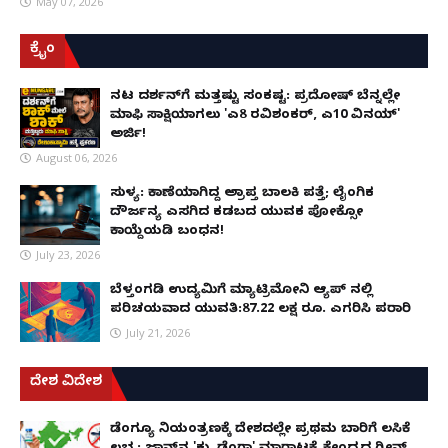
May 07, 2026
ಕ್ರೈಂ
ನಟ ದರ್ಶನ್‌ಗೆ ಮತ್ತಷ್ಟು ಸಂಕಷ್ಟ: ಪ್ರದೋಷ್ ಬೆನ್ನಲ್ಲೇ
ಮಾಫಿ ಸಾಕ್ಷಿಯಾಗಲು 'ಎ8 ರವಿಶಂಕರ್, ಎ10 ವಿನಯ್'
ಅರ್ಜಿ!
August 06, 2026
ಸುಳ್ಯ: ಕಾಣೆಯಾಗಿದ್ದ ಅಪ್ರಾಪ್ತ ಬಾಲಕಿ ಪತ್ತೆ; ಲೈಂಗಿಕ
ದೌರ್ಜನ್ಯ ಎಸಗಿದ ಕಡಬದ ಯುವಕ ಪೋಕ್ಸೋ
ಕಾಯ್ದೆಯಡಿ ಬಂಧನ!
July 23, 2026
ಬೆಳ್ತಂಗಡಿ ಉದ್ಯಮಿಗೆ ಮ್ಯಾಟ್ರಿಮೋನಿ ಆ್ಯಪ್ ನಲ್ಲಿ
ಪರಿಚಯವಾದ ಯುವತಿ:87.22 ಲಕ್ಷ ರೂ. ಎಗರಿಸಿ ಪರಾರಿ
July 21, 2026
ದೇಶ ವಿದೇಶ
ಡೆಂಗ್ಯೂ ನಿಯಂತ್ರಣಕ್ಕೆ ದೇಶದಲ್ಲೇ ಪ್ರಥಮ ಬಾರಿಗೆ ಲಸಿಕೆ