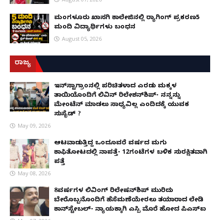
ಮಂಗಳೂರು ಖಾಸಗಿ ಕಾಲೇಜಿನಲ್ಲಿ ರ‌್ಯಾಗಿಂಗ್ ಪ್ರಕರಣ5
ಮಂದಿ ವಿದ್ಯಾರ್ಥಿಗಳು ಬಂಧನ
August 05, 2026
ರಾಜ್ಯ
ಇನ್​ಸ್ಟಾಗ್ರಾಂನಲ್ಲಿ ಪರಿಚಿತಳಾದ ಎರಡು ಮಕ್ಕಳ
ತಾಯಿಯೊಂದಿಗೆ ಲಿವಿನ್ ರಿಲೇಶನ್​ಶಿಪ್- ನನ್ನನ್ನು
ಮೇಂಟೆನ್ ಮಾಡಲು ಸಾಧ್ಯವಿಲ್ಲ ಎಂದಿದಕ್ಕೆ ಯುವಕ
ಸುಸೈಡ್ ?
May 09, 2026
ಆಟವಾಡುತ್ತಿದ್ದ ಒಂದೂವರೆ ವರ್ಷದ ಮಗು
ಕಾಫಿತೋಟದಲ್ಲಿ ನಾಪತ್ತೆ- 12ಗಂಟೆಗಳ ಬಳಿಕ ಸುರಕ್ಷಿತವಾಗಿ
ಪತ್ತೆ
May 08, 2026
8ವರ್ಷಗಳ ಲಿವಿಂಗ್‌ ರಿಲೇಷನ್‌ಶಿಪ್ ಮುರಿದು
ಬೇರೊಬ್ಬನೊಂದಿಗೆ ಹೆಸೆಮಣೆಯೇರಲು ತಯಾರಾದ ಲೇಡಿ
ಕಾನ್‌ಸ್ಟೇಬಲ್- ನ್ಯಾಯಕ್ಕಾಗಿ ಎಸ್ಪಿ ಮೊರೆ ಹೋದ ಪಿಎಸ್ಐ