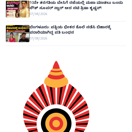
10ನೇ ತರಗತಿಯ ಬೇಸಿಗೆ ರಜೆಯಲ್ಲಿ ಮಜಾ ಮಾಡಲು ಬಂದು
ಸೌತ್ ಸೂಪರ್ ಸ್ಟಾರ್ ಆದ ನಟಿ ತ್ರಿಷಾ ಕೃಷ್ಣನ್!
07/08/2026
ಬೆಂಗಳೂರು: ಪತ್ನಿಯ ಭೀಕರ ಕೊಲೆ ನಡೆಸಿ ಬಿಹಾರಕ್ಕೆ
ಪರಾರಿಯಾಗಿದ್ದ ಪತಿ ಬಂಧನ
07/08/2026