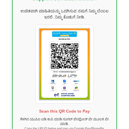
ಉಚಿತವಾಗಿ ಮಾಹಿತಿಯನ್ನು ಒದಗಿಸುವ ನಮಗೆ ನಿಮ್ಮ ಬೆಂಬಲ
ಇರಲಿ. ನಿಮ್ಮ ಕೊಡುಗೆ ನೀಡಿ.
Scan this QR Code to Pay
ಕೆಳಗಿನ ಯುಪಿಐ ಐಡಿ ಕಾಪಿ ಮಾಡಿ ಗೂಗಲ್ ಪೇ/ಫೋನ್ ಪೇ ಮೂಲಕ ಪೇ
ಮಾಡಿ.
Copy the UPI ID below and pay via Google Pay/PhonePe.