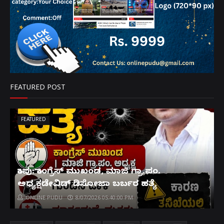
FEATURED POST
FEATURED
ಕಾಪು: ಕಾಂಗ್ರೆಸ್ ಮುಖಂಡ, ಮಾಜಿ ಗ್ರಾ.ಪಂ.
ಅಧ್ಯಕ್ಷಡೇವಿಡ್ ಡಿಸೋಜಾ ಬರ್ಬರ ಹತ್ಯೆ
ONLINE PUDU
8/07/2026 05:40:00 PM