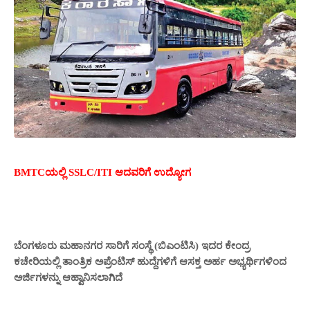
BMTCಯಲ್ಲಿ SSLC/ITI ಆದವರಿಗೆ ಉದ್ಯೋಗ
ಬೆಂಗಳೂರು ಮಹಾನಗರ ಸಾರಿಗೆ ಸಂಸ್ಥೆ (ಬಿಎಂಟಿಸಿ) ಇದರ ಕೇಂದ್ರ
ಕಚೇರಿಯಲ್ಲಿ ತಾಂತ್ರಿಕ ಅಪ್ರೆಂಟಿಸ್ ಹುದ್ದೆಗಳಿಗೆ ಆಸಕ್ತ ಅರ್ಹ ಅಭ್ಯರ್ಥಿಗಳಿಂದ
ಅರ್ಜಿಗಳನ್ನು ಆಹ್ವಾನಿಸಲಾಗಿದೆ