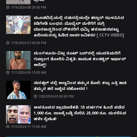
ಪ್ರೇಮಿ
7/16/2026 08:29:00 PM
ಮೂಡಬಿದ್ರೆಯಲ್ಲಿ ನಡುರಸ್ತೆಯಲ್ಲೇ ತಲ್ವಾರ್ ಝಳಪಿಸಿದ
ಕಿಡಿಗೇಡಿ ಬಂಧನ: ಮೊಬೈಲ್ ಮಳಿಗೆಗೆ ನುಗ್ಗಿ
ಮಾರಕಾಸ್ತ್ರದಿಂದ ನೌಕರರಿಗೆ ಧಮ್ಕಿ; ಹರಸಾಹಸಪಟ್ಟು
ಖದೀಮನನ್ನು ಹಿಡಿದ ಸಾರ್ವಜನಿಕರು! ( CCTV VIDEO)
7/18/2026 07:43:00 PM
ಮಂಗಳೂರು-ವಿಟ್ಲ ರೂಟ್ ಬಸ್‌ನಲ್ಲಿ ಯುವತಿಯರಿಗೆ
ಗುಪ್ತಾಂಗ ತೋರಿಸಿ ವಿಕೃತಿ: ಕಾಮುಕ ಕಂಡಕ್ಟರ್ ಇರ್ಫಾನ್
ಅರೆಸ್ಟ್!
7/11/2026 09:15:00 AM
ಸುರತ್ಕಲ್ ನಲ್ಲಿ ಅಣ್ಣನಿಂದ ತಮ್ಮನ ಕೊಲೆ: ಕಲ್ಲು ಎತ್ತಿ ಹಾಕಿ
ತಮ್ಮನ ತಲೆ ಜಜ್ಜಿದ ಸಹೋದರ !
7/20/2026 03:00:00 PM
ಅಪರೂಪದ ಪ್ರಾಮಾಣಿಕತೆ: 35 ವರ್ಷಗಳ ಹಿಂದೆ ಪಡೆದ
1,000 ರೂ. ಸಾಲಕ್ಕೆ ಬಡ್ಡಿ ಸೇರಿಸಿ 25,000 ರೂ. ಮರಳಿಸಿದ
ಹಳೇ ಸ್ನೇಹಿತ!
7/13/2026 11:11:00 AM