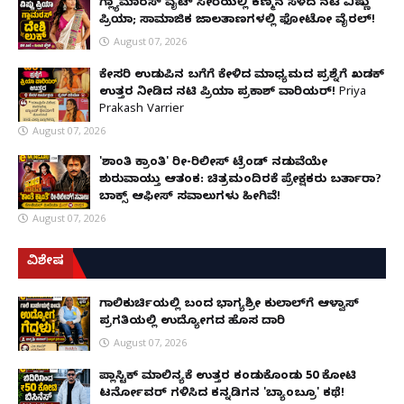
ಗ್ಲ್ಯಾಮಾರಸ್ ವೈಟ್‌ ಸೀರೆಯಲ್ಲಿ ಕಣ್ಮನ ಸೆಳೆದ ನಟಿ ವಿಷ್ಣು
ಪ್ರಿಯಾ; ಸಾಮಾಜಿಕ ಜಾಲತಾಣಗಳಲ್ಲಿ ಫೋಟೋ ವೈರಲ್!
August 07, 2026
ಕೇಸರಿ ಉಡುಪಿನ ಬಗೆಗೆ ಕೇಳಿದ ಮಾಧ್ಯಮದ ಪ್ರಶ್ನೆಗೆ ಖಡಕ್
ಉತ್ತರ ನೀಡಿದ ನಟಿ ಪ್ರಿಯಾ ಪ್ರಕಾಶ್ ವಾರಿಯರ್! Priya
Prakash Varrier
August 07, 2026
'ಶಾಂತಿ ಕ್ರಾಂತಿ' ರೀ-ರಿಲೀಸ್ ಟ್ರೆಂಡ್ ನಡುವೆಯೇ
ಶುರುವಾಯ್ತು ಆತಂಕ: ಚಿತ್ರಮಂದಿರಕ್ಕೆ ಪ್ರೇಕ್ಷಕರು ಬರ್ತಾರಾ?
ಬಾಕ್ಸ್ ಆಫೀಸ್ ಸವಾಲುಗಳು ಹೀಗಿವೆ!
August 07, 2026
ವಿಶೇಷ
ಗಾಲಿಕುರ್ಚಿಯಲ್ಲಿ ಬಂದ ಭಾಗ್ಯಶ್ರೀ ಕುಲಾಲ್‌ಗೆ ಆಳ್ವಾಸ್
ಪ್ರಗತಿಯಲ್ಲಿ ಉದ್ಯೋಗದ ಹೊಸ ದಾರಿ
August 07, 2026
ಪ್ಲಾಸ್ಟಿಕ್ ಮಾಲಿನ್ಯಕ್ಕೆ ಉತ್ತರ ಕಂಡುಕೊಂಡು ₹50 ಕೋಟಿ
ಟರ್ನೋವರ್ ಗಳಿಸಿದ ಕನ್ನಡಿಗನ 'ಬ್ಯಾಂಬ್ರೂ' ಕಥೆ!