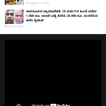
August 07, 2026
ಅಪರೂಪದ ಪ್ರಾಮಾಣಿಕತೆ: 35 ವರ್ಷಗಳ ಹಿಂದೆ ಪಡೆದ
1,000 ರೂ. ಸಾಲಕ್ಕೆ ಬಡ್ಡಿ ಸೇರಿಸಿ 25,000 ರೂ. ಮರಳಿಸಿದ
ಹಳೇ ಸ್ನೇಹಿತ!
July 13, 2026