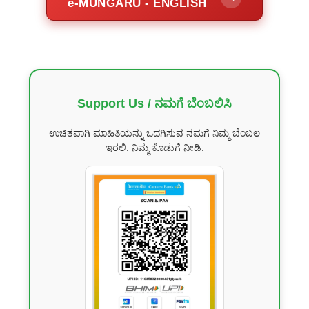
e-MUNGARU - ENGLISH
Support Us / ನಮಗೆ ಬೆಂಬಲಿಸಿ
ಉಚಿತವಾಗಿ ಮಾಹಿತಿಯನ್ನು ಒದಗಿಸುವ ನಮಗೆ ನಿಮ್ಮ ಬೆಂಬಲ
ಇರಲಿ. ನಿಮ್ಮ ಕೊಡುಗೆ ನೀಡಿ.