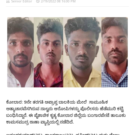
Senior Editor
2/19/2022 08:16:00 PM
ಕೋಲಾರ: 9ನೇ ತರಗತಿ ಅಪ್ರಾಪ್ತ ಬಾಲಕಿಯ ಮೇಲೆ ಸಾಮೂಹಿಕ
ಅತ್ಯಾಚಾರವೆಸಗಿರುವ ನಾಲ್ವರು ಆರೋಪಿಗಳನ್ನು ಪೊಲೀಸರು ಹೆಡೆಮುರಿ ಕಟ್ಟಿ
ಬಂಧಿಸಿದ್ದಾರೆ. ಈ ಪೈಶಾಚಿಕ ಕೃತ್ಯ ಕೋಲಾರ ಜಿಲ್ಲೆಯ ಬಂಗಾರಪೇಟೆ ತಾಲೂಕು
ಕಾಮಸಮುದ್ರ ಠಾಣಾ ವ್ಯಾಪ್ತಿಯಲ್ಲಿ ನಡೆದಿದೆ.