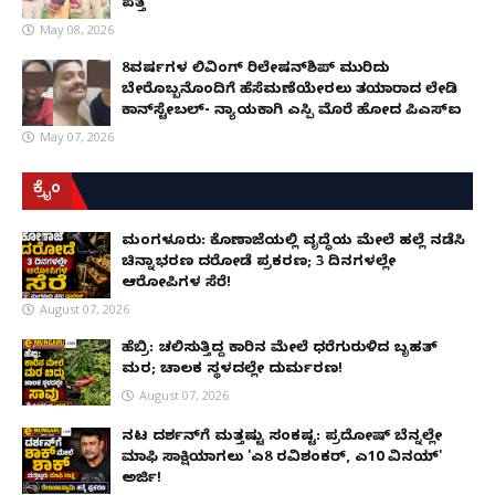
ಪತ್ತೆ
May 08, 2026
8ವರ್ಷಗಳ ಲಿವಿಂಗ್‌ ರಿಲೇಷನ್‌ಶಿಪ್ ಮುರಿದು
ಬೇರೊಬ್ಬನೊಂದಿಗೆ ಹೆಸೆಮಣೆಯೇರಲು ತಯಾರಾದ ಲೇಡಿ
ಕಾನ್‌ಸ್ಟೇಬಲ್- ನ್ಯಾಯಕ್ಕಾಗಿ ಎಸ್ಪಿ ಮೊರೆ ಹೋದ ಪಿಎಸ್ಐ
May 07, 2026
ಕ್ರೈಂ
ಮಂಗಳೂರು: ಕೊಣಾಜೆಯಲ್ಲಿ ವೃದ್ಧೆಯ ಮೇಲೆ ಹಲ್ಲೆ ನಡೆಸಿ
ಚಿನ್ನಾಭರಣ ದರೋಡೆ ಪ್ರಕರಣ; 3 ದಿನಗಳಲ್ಲೇ
ಆರೋಪಿಗಳ ಸೆರೆ!
August 07, 2026
ಹೆಬ್ರಿ: ಚಲಿಸುತ್ತಿದ್ದ ಕಾರಿನ ಮೇಲೆ ಧರೆಗುರುಳಿದ ಬೃಹತ್
ಮರ; ಚಾಲಕ ಸ್ಥಳದಲ್ಲೇ ದುರ್ಮರಣ!
August 07, 2026
ನಟ ದರ್ಶನ್‌ಗೆ ಮತ್ತಷ್ಟು ಸಂಕಷ್ಟ: ಪ್ರದೋಷ್ ಬೆನ್ನಲ್ಲೇ
ಮಾಫಿ ಸಾಕ್ಷಿಯಾಗಲು 'ಎ8 ರವಿಶಂಕರ್, ಎ10 ವಿನಯ್'
ಅರ್ಜಿ!