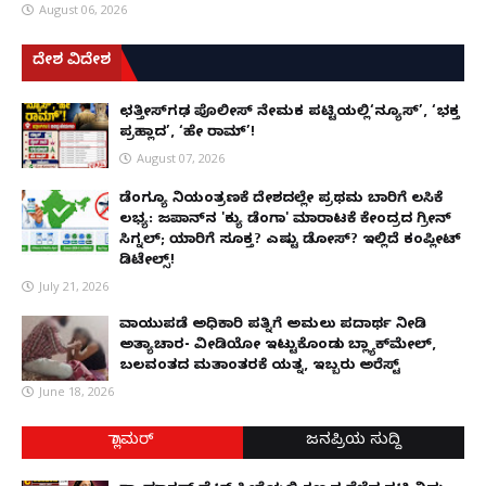
August 06, 2026
ದೇಶ ವಿದೇಶ
ಛತ್ತೀಸ್‌ಗಢ ಪೊಲೀಸ್ ನೇಮಕ ಪಟ್ಟಿಯಲ್ಲಿ‘ನ್ಯೂಸ್’, ‘ಭಕ್ತ
ಪ್ರಹ್ಲಾದ’, ‘ಹೇ ರಾಮ್’!
August 07, 2026
ಡೆಂಗ್ಯೂ ನಿಯಂತ್ರಣಕ್ಕೆ ದೇಶದಲ್ಲೇ ಪ್ರಥಮ ಬಾರಿಗೆ ಲಸಿಕೆ
ಲಭ್ಯ: ಜಪಾನ್‌ನ 'ಕ್ಯು ಡೆಂಗಾ' ಮಾರಾಟಕ್ಕೆ ಕೇಂದ್ರದ ಗ್ರೀನ್
ಸಿಗ್ನಲ್; ಯಾರಿಗೆ ಸೂಕ್ತ? ಎಷ್ಟು ಡೋಸ್? ಇಲ್ಲಿದೆ ಕಂಪ್ಲೀಟ್
ಡಿಟೇಲ್ಸ್!
July 21, 2026
ವಾಯುಪಡೆ ಅಧಿಕಾರಿ ಪತ್ನಿಗೆ ಅಮಲು ಪದಾರ್ಥ ನೀಡಿ
ಅತ್ಯಾಚಾರ- ವೀಡಿಯೋ ಇಟ್ಟುಕೊಂಡು ಬ್ಲ್ಯಾಕ್‌ಮೇಲ್,
ಬಲವಂತದ ಮತಾಂತರಕ್ಕೆ ಯತ್ನ, ಇಬ್ಬರು ಅರೆಸ್ಟ್
June 18, 2026
ಗ್ಲಾಮರ್
ಜನಪ್ರಿಯ ಸುದ್ದಿ