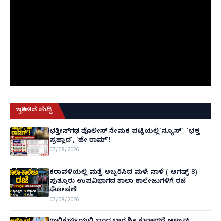
ಇತ್ತೀಚಿನ ಸುದ್ದಿ
ಛತ್ತೀಸ್‌ಗಢ ಪೊಲೀಸ್ ನೇಮಕ ಪಟ್ಟಿಯಲ್ಲಿ‘ನ್ಯೂಸ್’, ‘ಭಕ್ತ
ಪ್ರಹ್ಲಾದ’, ‘ಹೇ ರಾಮ್’!
07/08/2026
ಕರಾವಳಿಯಲ್ಲಿ ಮತ್ತೆ ಅಬ್ಬರಿಸಿದ ಮಳೆ: ನಾಳೆ ( ಆಗಷ್ಟ್ 8)
ಪುತ್ತೂರು ಉಪವಿಭಾಗದ ಶಾಲಾ-ಕಾಲೇಜುಗಳಿಗೆ ರಜೆ
ಘೋಷಣೆ!
07/08/2026