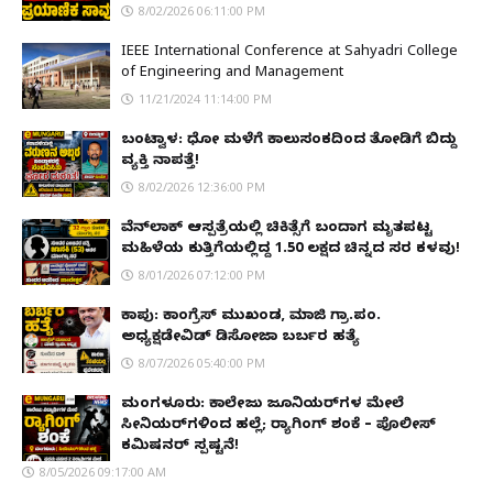
8/02/2026 06:11:00 PM
IEEE International Conference at Sahyadri College
of Engineering and Management
11/21/2024 11:14:00 PM
ಬಂಟ್ವಾಳ: ಧೋ ಮಳೆಗೆ ಕಾಲುಸಂಕದಿಂದ ತೋಡಿಗೆ ಬಿದ್ದು
ವ್ಯಕ್ತಿ ನಾಪತ್ತೆ!
8/02/2026 12:36:00 PM
ವೆನ್‌ಲಾಕ್ ಆಸ್ಪತ್ರೆಯಲ್ಲಿ ಚಿಕಿತ್ಸೆಗೆ ಬಂದಾಗ ಮೃತಪಟ್ಟ
ಮಹಿಳೆಯ ಕುತ್ತಿಗೆಯಲ್ಲಿದ್ದ ₹1.50 ಲಕ್ಷದ ಚಿನ್ನದ ಸರ ಕಳವು!
8/01/2026 07:12:00 PM
ಕಾಪು: ಕಾಂಗ್ರೆಸ್ ಮುಖಂಡ, ಮಾಜಿ ಗ್ರಾ.ಪಂ.
ಅಧ್ಯಕ್ಷಡೇವಿಡ್ ಡಿಸೋಜಾ ಬರ್ಬರ ಹತ್ಯೆ
8/07/2026 05:40:00 PM
ಮಂಗಳೂರು: ಕಾಲೇಜು ಜೂನಿಯರ್‌ಗಳ ಮೇಲೆ
ಸೀನಿಯರ್‌ಗಳಿಂದ ಹಲ್ಲೆ; ರ‌್ಯಾಗಿಂಗ್ ಶಂಕೆ – ಪೊಲೀಸ್
ಕಮಿಷನರ್ ಸ್ಪಷ್ಟನೆ!
8/05/2026 09:17:00 AM