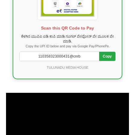
Scan this QR Code to Pay
ಕೆಳಗಿನ ಯುಪಿಐ ಐಡಿ ಕಾಪಿ ಮಾಡಿ ಗೂಗಲ್ ಪೇ/ಫೋನ್ ಪೇ ಮೂಲಕ ಪೇ
ಮಾಡಿ.
Copy the UPI ID below and pay via Google Pay/PhonePe.
Copy
TULUNADU MEDIA HOUSE