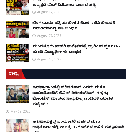
ಅಧ್ಯಕ್ಷಡೇವಿಡ್ ಡಿಸೋಜಾ ಬರ್ಬರ ಹತ್ಯೆ
August 07, 2026
ಬೆಂಗಳೂರು: ಪತ್ನಿಯ ಭೀಕರ ಕೊಲೆ ನಡೆಸಿ ಬಿಹಾರಕ್ಕೆ
ಪರಾರಿಯಾಗಿದ್ದ ಪತಿ ಬಂಧನ
August 07, 2026
ಮಂಗಳೂರು ಖಾಸಗಿ ಕಾಲೇಜಿನಲ್ಲಿ ರ‌್ಯಾಗಿಂಗ್ ಪ್ರಕರಣ5
ಮಂದಿ ವಿದ್ಯಾರ್ಥಿಗಳು ಬಂಧನ
August 05, 2026
ರಾಜ್ಯ
ಇನ್​ಸ್ಟಾಗ್ರಾಂನಲ್ಲಿ ಪರಿಚಿತಳಾದ ಎರಡು ಮಕ್ಕಳ
ತಾಯಿಯೊಂದಿಗೆ ಲಿವಿನ್ ರಿಲೇಶನ್​ಶಿಪ್- ನನ್ನನ್ನು
ಮೇಂಟೆನ್ ಮಾಡಲು ಸಾಧ್ಯವಿಲ್ಲ ಎಂದಿದಕ್ಕೆ ಯುವಕ
ಸುಸೈಡ್ ?
May 09, 2026
ಆಟವಾಡುತ್ತಿದ್ದ ಒಂದೂವರೆ ವರ್ಷದ ಮಗು
ಕಾಫಿತೋಟದಲ್ಲಿ ನಾಪತ್ತೆ- 12ಗಂಟೆಗಳ ಬಳಿಕ ಸುರಕ್ಷಿತವಾಗಿ