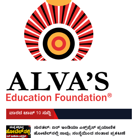
ವಾರದ ಟಾಪ್ 10 ಸುದ್ದಿ
ಸುರತ್ಕಲ್: ಏರ್ ಇಂಡಿಯಾ ಎಕ್ಸ್‌ಪ್ರೆಸ್ ಪ್ರಯಾಣಿಕ
ಹೋಟೆಲ್‌ನಲ್ಲಿ ಸಾವು; ಸಂಸ್ಥೆಯಿಂದ ಸಂತಾಪ ಪ್ರಕಟಣೆ