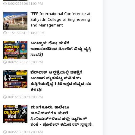
8/02/2026 06:11:00 PM
IEEE International Conference at
Sahyadri College of Engineering
and Management
11/21/2024 11:14:00 PM
ಬಂಟ್ವಾಳ: ಧೋ ಮಳೆಗೆ
ಕಾಲುಸಂಕದಿಂದ ತೋಡಿಗೆ ಬಿದ್ದು ವ್ಯಕ್ತಿ
ನಾಪತ್ತೆ!
8/02/2026 12:36:00 PM
ವೆನ್‌ಲಾಕ್ ಆಸ್ಪತ್ರೆಯಲ್ಲಿ ಚಿಕಿತ್ಸೆಗೆ
ಬಂದಾಗ ಮೃತಪಟ್ಟ ಮಹಿಳೆಯ
ಕುತ್ತಿಗೆಯಲ್ಲಿದ್ದ ₹1.50 ಲಕ್ಷದ ಚಿನ್ನದ ಸರ
ಕಳವು!
8/01/2026 07:12:00 PM
ಮಂಗಳೂರು: ಕಾಲೇಜು
ಜೂನಿಯರ್‌ಗಳ ಮೇಲೆ
ಸೀನಿಯರ್‌ಗಳಿಂದ ಹಲ್ಲೆ; ರ‌್ಯಾಗಿಂಗ್
ಶಂಕೆ – ಪೊಲೀಸ್ ಕಮಿಷನರ್ ಸ್ಪಷ್ಟನೆ!
8/05/2026 09:17:00 AM