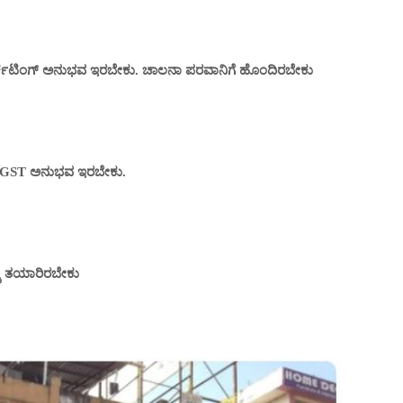
ಕೆಟಿಂಗ್ ಅನುಭವ ಇರಬೇಕು. ಚಾಲನಾ ಪರವಾನಿಗೆ ಹೊಂದಿರಬೇಕು
h GST ಅನುಭವ ಇರಬೇಕು.
ೂ ತಯಾರಿರಬೇಕು