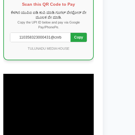
Scan this QR Code to Pay
ಕೆಳಗಿನ ಯುಪಿಐ ಐಡಿ ಕಾಪಿ ಮಾಡಿ ಗೂಗಲ್ ಪೇ/ಫೋನ್ ಪೇ
ಮೂಲಕ ಪೇ ಮಾಡಿ.
Copy the UPI ID below and pay via Google
Pay/PhonePe.
Copy
TULUNADU MEDIA HOUSE