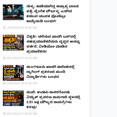
ಸುಳ್ಯ: ಕಾಣೆಯಾಗಿದ್ದ ಅಪ್ರಾಪ್ತ ಬಾಲಕಿ
ಪತ್ತೆ; ಲೈಂಗಿಕ ದೌರ್ಜನ್ಯ ಎಸಗಿದ
ಕಡಬದ ಯುವಕ ಪೋಕ್ಸೋ
ಕಾಯ್ದೆಯಡಿ ಬಂಧನ!
7/23/2026 09:30:00 PM
ವಿಕೃತಿ!: ಚಲಿಸುವ ಖಾಸಗಿ ಬಸ್‌ನಲ್ಲಿ
ಸಹಪ್ರಯಾಣಿಕರೆದುರು ವೃದ್ಧನ ಅಸಭ್ಯ
ವರ್ತನೆ, ವೀಡಿಯೋ ಮಾಡಿದ
ಪ್ರಯಾಣಿಕರು!
8/01/2026 07:52:00 PM
ಮಂಗಳೂರು ಖಾಸಗಿ ಕಾಲೇಜಿನಲ್ಲಿ
ರ‌್ಯಾಗಿಂಗ್ ಪ್ರಕರಣ5 ಮಂದಿ
ವಿದ್ಯಾರ್ಥಿಗಳು ಬಂಧನ
8/05/2026 10:41:00 PM
ಮುಲ್ಕಿ: ಉಡುಪಿ-ಕಾಸರಗೋಡು
ವಿದ್ಯುತ್ ಪ್ರಸರಣ ಕಾಮಗಾರಿ ಸ್ಥಳದಲ್ಲಿ
₹2.53 ಲಕ್ಷ ಮೌಲ್ಯದ ಸಾಮಗ್ರಿಗಳು
ಕಳವು!
8/01/2026 07:30:00 PM