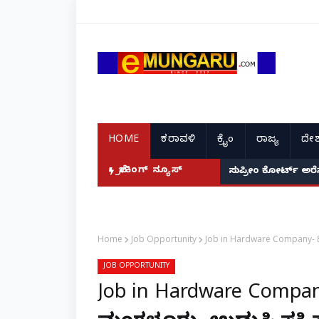
HOME
ಕರಾವಳಿ
ಕ್ರೈಂ
ರಾಜ್ಯ
ದೇಶ
ಬ್ರೇಕಿಂಗ್ ನ್ಯೂಸ್
ಉಳ್ಳಾಲ: ಇನ್ಫೋಸಿಸ್ 
ಸುಪ್ರೀಂ ಕೋರ್ಟ್
Home
Job Opportunity
Job in Hardware Company- ದೀಪ
JOB OPPORTUNITY
Job in Hardware Company- 