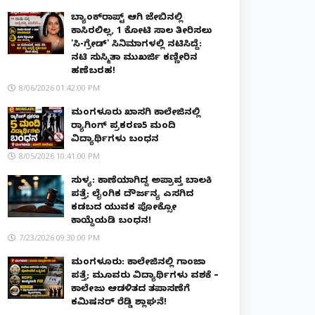
ಬ್ಯಾಂಕ್‌ರಾಪ್ಟ್‌ ಆಗಿ ಜೇಬಿನಲ್ಲಿ
ಕಾಸಿರಲಿಲ್ಲ, ₹1 ಕೋಟಿ ಸಾಲ ತೀರಿಸಲು
'ಸಿ-ಗ್ರೇಡ್' ಸಿನಿಮಾಗಳಲ್ಲಿ ನಟಿಸಿದ್ದೆ:
ನಟಿ ಸುಸ್ಮಿತಾ ಮುಖರ್ಜಿ ಕಣ್ಣೀರಿನ
ಹಣೆಬರಹ!
8/06/2026 01:42:00 PM
ಮಂಗಳೂರು ಖಾಸಗಿ ಕಾಲೇಜಿನಲ್ಲಿ
ರ‌್ಯಾಗಿಂಗ್ ಪ್ರಕರಣ5 ಮಂದಿ
ವಿದ್ಯಾರ್ಥಿಗಳು ಬಂಧನ
8/05/2026 10:41:00 PM
ಸುಳ್ಯ: ಕಾಣೆಯಾಗಿದ್ದ ಅಪ್ರಾಪ್ತ ಬಾಲಕಿ
ಪತ್ತೆ; ಲೈಂಗಿಕ ದೌರ್ಜನ್ಯ ಎಸಗಿದ
ಕಡಬದ ಯುವಕ ಪೋಕ್ಸೋ
ಕಾಯ್ದೆಯಡಿ ಬಂಧನ!
7/23/2026 09:30:00 PM
ಮಂಗಳೂರು: ಕಾಲೇಜಿನಲ್ಲಿ ಗಾಂಜಾ
ಪತ್ತೆ; ಮೂವರು ವಿದ್ಯಾರ್ಥಿಗಳು ವಶಕ್ಕೆ –
ಕಾಲೇಜು ಆಡಳಿತದ ತಪಾಸಣೆಗೆ
ಕಮಿಷನರ್ ರೆಡ್ಡಿ ಶ್ಲಾಘನೆ!