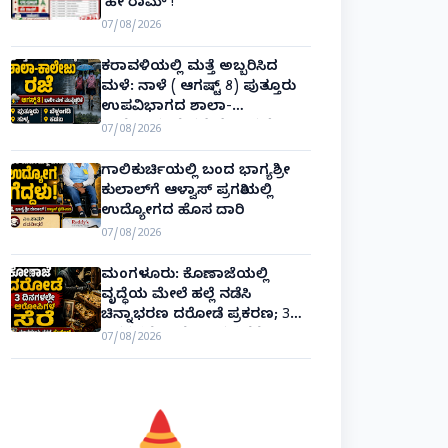
‘ಹೇ ರಾಮ್’!
07/08/2026
ಕರಾವಳಿಯಲ್ಲಿ ಮತ್ತೆ ಅಬ್ಬರಿಸಿದ
ಮಳೆ: ನಾಳೆ ( ಆಗಷ್ಟ್ 8) ಪುತ್ತೂರು
ಉಪವಿಭಾಗದ ಶಾಲಾ-
ಕಾಲೇಜುಗಳಿಗೆ ರಜೆ ಘೋಷಣೆ!
07/08/2026
ಗಾಲಿಕುರ್ಚಿಯಲ್ಲಿ ಬಂದ ಭಾಗ್ಯಶ್ರೀ
ಕುಲಾಲ್‌ಗೆ ಆಳ್ವಾಸ್ ಪ್ರಗತಿಯಲ್ಲಿ
ಉದ್ಯೋಗದ ಹೊಸ ದಾರಿ
07/08/2026
ಮಂಗಳೂರು: ಕೊಣಾಜೆಯಲ್ಲಿ
ವೃದ್ಧೆಯ ಮೇಲೆ ಹಲ್ಲೆ ನಡೆಸಿ
ಚಿನ್ನಾಭರಣ ದರೋಡೆ ಪ್ರಕರಣ; 3
ದಿನಗಳಲ್ಲೇ ಆರೋಪಿಗಳ ಸೆರೆ!
07/08/2026