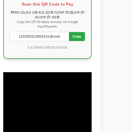
Scan this QR Code to Pay
ಕೆಳಗಿನ ಯುಪಿಐ ಐಡಿ ಕಾಪಿ ಮಾಡಿ ಗೂಗಲ್ ಪೇ/ಫೋನ್ ಪೇ
ಮೂಲಕ ಪೇ ಮಾಡಿ.
Copy the UPI ID below and pay via Google
Pay/PhonePe.
Copy
TULUNADU MEDIA HOUSE