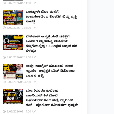
8/02/2026 06:11:00 PM
ಬಂಟ್ವಾಳ: ಧೋ ಮಳೆಗೆ
ಕಾಲುಸಂಕದಿಂದ ತೋಡಿಗೆ ಬಿದ್ದು ವ್ಯಕ್ತಿ
ನಾಪತ್ತೆ!
8/02/2026 12:36:00 PM
ವೆನ್‌ಲಾಕ್ ಆಸ್ಪತ್ರೆಯಲ್ಲಿ ಚಿಕಿತ್ಸೆಗೆ
ಬಂದಾಗ ಮೃತಪಟ್ಟ ಮಹಿಳೆಯ
ಕುತ್ತಿಗೆಯಲ್ಲಿದ್ದ ₹1.50 ಲಕ್ಷದ ಚಿನ್ನದ ಸರ
ಕಳವು!
8/01/2026 07:12:00 PM
ಕಾಪು: ಕಾಂಗ್ರೆಸ್ ಮುಖಂಡ, ಮಾಜಿ
ಗ್ರಾ.ಪಂ. ಅಧ್ಯಕ್ಷಡೇವಿಡ್ ಡಿಸೋಜಾ
ಬರ್ಬರ ಹತ್ಯೆ
8/07/2026 05:40:00 PM
ಮಂಗಳೂರು: ಕಾಲೇಜು
ಜೂನಿಯರ್‌ಗಳ ಮೇಲೆ
ಸೀನಿಯರ್‌ಗಳಿಂದ ಹಲ್ಲೆ; ರ‌್ಯಾಗಿಂಗ್
ಶಂಕೆ – ಪೊಲೀಸ್ ಕಮಿಷನರ್ ಸ್ಪಷ್ಟನೆ!
8/05/2026 09:17:00 AM