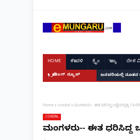
HOME
ಕರಾವಳಿ
ಕ್ರೈಂ
ರಾಜ್ಯ
ದೇಶ ವ
ದ ಭಾರತದ ರೇಣು ಧರಿಯಾಲ್!
ಬ್ರೇಕಿಂಗ್ ನ್ಯೂಸ್
ಜನವರಿಯಲ್ಲಿ ನೂತನ 
Home
coastal
ಮಂಗಳೂರು-- ಈತ ಧರಿಸಿದ್ದ ಬಟ್ಟೆಯಲ್ಲಿತ್ತು 14.6
COASTAL
ಮಂಗಳೂರು-- ಈತ ಧರಿಸಿದ್ದ ಬಟ