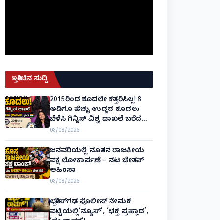
ಇತ್ತೀಚಿನ ಸುದ್ದಿ
2015ರಿಂದ ಕೂದಲೇ ಕತ್ತರಿಸಿಲ್ಲ! 8
ಅಡಿಗೂ ಹೆಚ್ಚು ಉದ್ದದ ಕೂದಲು
ಬೆಳೆಸಿ ಗಿನ್ನಿಸ್ ವಿಶ್ವ ದಾಖಲೆ ಬರೆದ
ಭಾರತದ ರೇಣು ಧರಿಯಾಲ್!
08/08/2026
ಜನವರಿಯಲ್ಲಿ ನೂತನ ರಾಜಕೀಯ
ಪಕ್ಷ ಲೋಕಾರ್ಪಣೆ – ನಟ ಚೇತನ್
ಅಹಿಂಸಾ
08/08/2026
ಛತ್ತೀಸ್‌ಗಢ ಪೊಲೀಸ್ ನೇಮಕ
ಪಟ್ಟಿಯಲ್ಲಿ‘ನ್ಯೂಸ್’, ‘ಭಕ್ತ ಪ್ರಹ್ಲಾದ’,