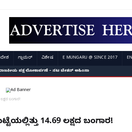
ಿದೇಶ
ಗ್ಲಾಮರ್
ವಿಶೇಷ
E MUNGARU @ SINCE 2017
EN
ರಾಜಕೀಯ ಪಕ್ಷ ಲೋಕಾರ್ಪಣೆ – ನಟ ಚೇತನ್ ಅಹಿಂಸಾ
9 ಲಕ್ಷದ ಬಂಗಾರ!
್ಟೆಯಲ್ಲಿತ್ತು 14.69 ಲಕ್ಷದ ಬಂಗಾರ!