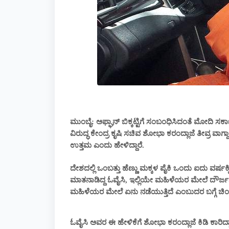
ಮುಂಬೈ: ಅಫ್ಘಾನ್ ಬಿಕ್ಕಟ್ಟಿಗೆ ಸಂಬಂಧಿಸಿದಂತೆ ಮೋದಿ ಸರ್ಕ
ವಿರುದ್ಧ ಕೇಂದ್ರ ಕೃಷಿ ಸಚಿವ ಶೋಭಾ ಕರಂದ್ಲಾಜೆ ತೀವ್ರ ವಾಗ್ದಾಳ
ಉತ್ತಮ ಎಂದು ಹೇಳಿದ್ದಾರೆ.
ದೇಶದಲ್ಲಿ ಒಂಬತ್ತು ಹೆಣ್ಣು ಮಕ್ಕಳ ಪೈಕಿ ಒಂದು ಐದು ವರ್ಷಕ
ಮಾತನಾಡಿದ್ದ ಓವೈಸಿ, ಇಲ್ಲಿಯೇ ಮಹಿಳೆಯರ ಮೇಲೆ ದೌರ್ಜನ್ಯ
ಮಹಿಳೆಯರ ಮೇಲೆ ಏನು ನಡೆಯುತ್ತಿದೆ ಎಂಬುದರ ಬಗ್ಗೆ ಚಿಂತೆ ಮ
ಓವೈಸಿ ಅವರ ಈ ಹೇಳಿಕೆಗೆ ಶೋಭಾ ಕರಂದ್ಲಾಜೆ ಕಿಡಿ ಕಾರಿದ