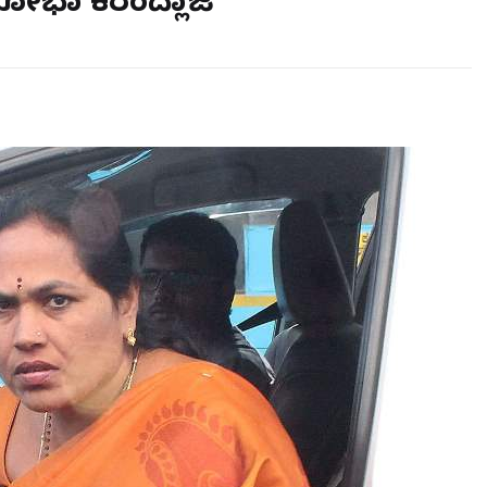
ೆ ಶೋಭಾ ಕರಂದ್ಲಾಜೆ