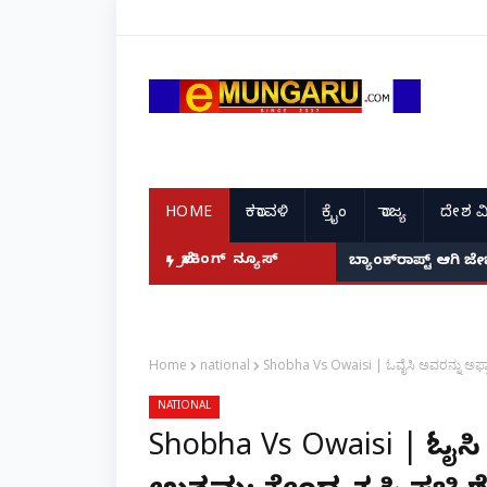
HOME
ಕರಾವಳಿ
ಕ್ರೈಂ
ರಾಜ್ಯ
ದೇಶ ವ
ಯ್' ಅರ್ಜಿ!
ಬ್ರೇಕಿಂಗ್ ನ್ಯೂಸ್
ಬ್ಯಾಂಕ್‌ರಾಪ್ಟ್‌ ಆಗಿ ಜ
Home
national
Shobha Vs Owaisi | ಓವೈಸಿ ಅವರನ್ನು ಅಫ್ಘಾ
NATIONAL
Shobha Vs Owaisi | ಓವೈಸ