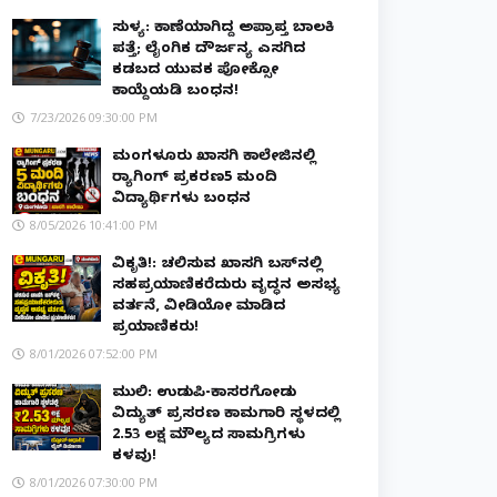
ಸುಳ್ಯ: ಕಾಣೆಯಾಗಿದ್ದ ಅಪ್ರಾಪ್ತ ಬಾಲಕಿ
ಪತ್ತೆ; ಲೈಂಗಿಕ ದೌರ್ಜನ್ಯ ಎಸಗಿದ
ಕಡಬದ ಯುವಕ ಪೋಕ್ಸೋ
ಕಾಯ್ದೆಯಡಿ ಬಂಧನ!
7/23/2026 09:30:00 PM
ಮಂಗಳೂರು ಖಾಸಗಿ ಕಾಲೇಜಿನಲ್ಲಿ
ರ‌್ಯಾಗಿಂಗ್ ಪ್ರಕರಣ5 ಮಂದಿ
ವಿದ್ಯಾರ್ಥಿಗಳು ಬಂಧನ
8/05/2026 10:41:00 PM
ವಿಕೃತಿ!: ಚಲಿಸುವ ಖಾಸಗಿ ಬಸ್‌ನಲ್ಲಿ
ಸಹಪ್ರಯಾಣಿಕರೆದುರು ವೃದ್ಧನ ಅಸಭ್ಯ
ವರ್ತನೆ, ವೀಡಿಯೋ ಮಾಡಿದ
ಪ್ರಯಾಣಿಕರು!
8/01/2026 07:52:00 PM
ಮುಲ್ಕಿ: ಉಡುಪಿ-ಕಾಸರಗೋಡು
ವಿದ್ಯುತ್ ಪ್ರಸರಣ ಕಾಮಗಾರಿ ಸ್ಥಳದಲ್ಲಿ
₹2.53 ಲಕ್ಷ ಮೌಲ್ಯದ ಸಾಮಗ್ರಿಗಳು
ಕಳವು!
8/01/2026 07:30:00 PM