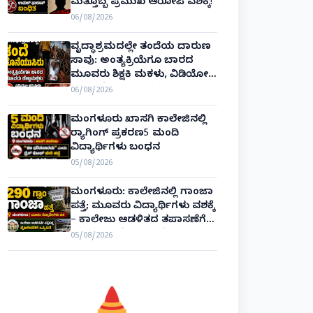
ಮತ್ತೊಬ್ಬ ಪ್ರಮುಖ ಆರೋಪಿ ವಶಕ್ಕೆ!
06/08/2026
ವೃದ್ಧಾಶ್ರಮದಲ್ಲೇ ತಂದೆಯ ದಾರುಣ
ಸಾವು: ಅಂತ್ಯಕ್ರಿಯೆಗೂ ಬಾರದ
ಮೂವರು ಶಿಕ್ಷಕಿ ಮಕಳು, ವಿಡಿಯೋ
ಕಾಲಿನಲ್ಲೇ ಅಂತಿಮ ದರ್ಶನ!
06/08/2026
ಮಂಗಳೂರು ಖಾಸಗಿ ಕಾಲೇಜಿನಲ್ಲಿ
ರ‌್ಯಾಗಿಂಗ್ ಪ್ರಕರಣ5 ಮಂದಿ
ವಿದ್ಯಾರ್ಥಿಗಳು ಬಂಧನ
05/08/2026
ಮಂಗಳೂರು: ಕಾಲೇಜಿನಲ್ಲಿ ಗಾಂಜಾ
ಪತ್ತೆ; ಮೂವರು ವಿದ್ಯಾರ್ಥಿಗಳು ವಶಕ್ಕೆ
– ಕಾಲೇಜು ಆಡಳಿತದ ತಪಾಸಣೆಗೆ
ಕಮಿಷನರ್ ರೆಡ್ಡಿ ಶ್ಲಾಘನೆ!
05/08/2026