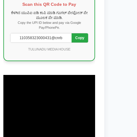
Scan this QR Code to Pay
ಕೆಳಗಿನ ಯುಪಿಐ ಐಡಿ ಕಾಪಿ ಮಾಡಿ ಗೂಗಲ್ ಪೇ/ಫೋನ್ ಪೇ
ಮೂಲಕ ಪೇ ಮಾಡಿ.
Copy the UPI ID below and pay via Google
Pay/PhonePe.
Copy
TULUNADU MEDIA HOUSE