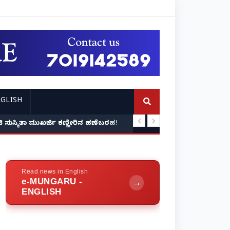
GLISH
: ನಟಿ ಸುಸ್ಮಿತಾ ಮುಖರ್ಜಿ ಕಣ್ಣೀರಿನ ಹಣೆಬರಹ!
ಪ್ರವೀಣ್ ನೆಟ್ಟಾರು ಹತ್ಯ
Read news in English
e-MUNGARU -
→
ENGLISH