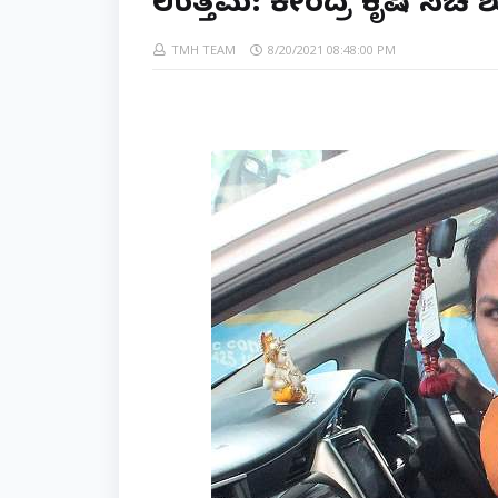
ಉತ್ತಮ: ಕೇಂದ್ರ ಕೃಷಿ ಸಚಿವ
TMH TEAM
8/20/2021 08:48:00 PM