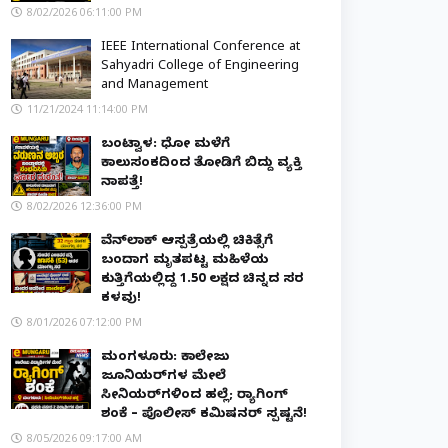
8/02/2026 06:11:00 PM
IEEE International Conference at
Sahyadri College of Engineering
and Management
11/21/2024 11:14:00 PM
ಬಂಟ್ವಾಳ: ಧೋ ಮಳೆಗೆ
ಕಾಲುಸಂಕದಿಂದ ತೋಡಿಗೆ ಬಿದ್ದು ವ್ಯಕ್ತಿ
ನಾಪತ್ತೆ!
8/02/2026 12:36:00 PM
ವೆನ್‌ಲಾಕ್ ಆಸ್ಪತ್ರೆಯಲ್ಲಿ ಚಿಕಿತ್ಸೆಗೆ
ಬಂದಾಗ ಮೃತಪಟ್ಟ ಮಹಿಳೆಯ
ಕುತ್ತಿಗೆಯಲ್ಲಿದ್ದ ₹1.50 ಲಕ್ಷದ ಚಿನ್ನದ ಸರ
ಕಳವು!
8/01/2026 07:12:00 PM
ಮಂಗಳೂರು: ಕಾಲೇಜು
ಜೂನಿಯರ್‌ಗಳ ಮೇಲೆ
ಸೀನಿಯರ್‌ಗಳಿಂದ ಹಲ್ಲೆ; ರ‌್ಯಾಗಿಂಗ್
ಶಂಕೆ – ಪೊಲೀಸ್ ಕಮಿಷನರ್ ಸ್ಪಷ್ಟನೆ!
8/05/2026 09:17:00 AM